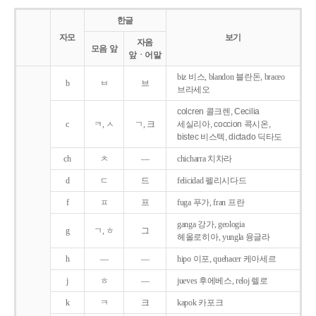
한글
자모
보기
자음
모음 앞
앞ㆍ어말
biz 비스, blandon 블란돈, braceo
b
ㅂ
브
브라세오
colcren 콜크렌, Cecilia
c
ㅋ, ㅅ
ㄱ, 크
세실리아, coccion 콕시온,
bistec 비스텍, dictado 딕타도
ch
ㅊ
―
chicharra 치차라
d
ㄷ
드
felicidad 펠리시다드
f
ㅍ
프
fuga 푸가, fran 프란
ganga 강가, geologia
g
ㄱ, ㅎ
그
헤올로히아, yungla 융글라
h
―
―
hipo 이포, quehacer 케아세르
j
ㅎ
―
jueves 후에베스, reloj 렐로
k
ㅋ
크
kapok 카포크