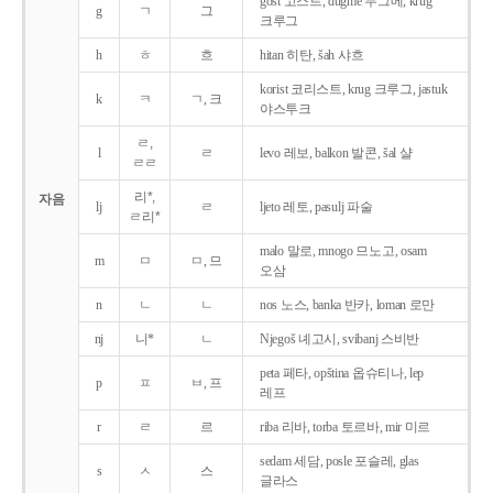
gost 고스트, dugme 두그메, krug
g
ㄱ
그
크루그
h
ㅎ
흐
hitan 히탄, šah 샤흐
korist 코리스트, krug 크루그, jastuk
k
ㅋ
ㄱ, 크
야스투크
ㄹ,
l
ㄹ
levo 레보, balkon 발콘, šal 샬
ㄹㄹ
리*,
자음
lj
ㄹ
ljeto 레토, pasulj 파술
ㄹ리*
malo 말로, mnogo 므노고, osam
m
ㅁ
ㅁ, 므
오삼
n
ㄴ
ㄴ
nos 노스, banka 반카, loman 로만
nj
니*
ㄴ
Njegoš 녜고시, svibanj 스비반
peta 페타, opština 옵슈티나, lep
p
ㅍ
ㅂ, 프
레프
r
ㄹ
르
riba 리바, torba 토르바, mir 미르
sedam 세담, posle 포슬레, glas
s
ㅅ
스
글라스