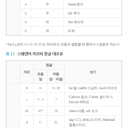
u
우
bunda 분더
ú
우
hús 후시
ü
위
füst 퓌슈트
ű
위
fű 퓌
* ny, s, j, ly의 ‘니, 시, 이, 이’는 뒤따르는 모음과 결합할 때 합쳐서 1 음절로 적는다.
표 11
스웨덴어 자모와 한글 대조표
한글
자모
보기
모음
자음
앞
앞ㆍ어말
b
ㅂ
ㅂ, 브
bal 발, snabbt 스납트, Jacob 야코브
Carlsson 칼손, Celsius 셀시우스,
c
ㅋ, ㅅ
ㄱ
Ericson 에릭손
ch
시*
크
charm 샤름, och 오크
dag 다그, dricka 드리카, Halmstad
d
ㄷ
드
할름스타드