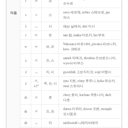
r
ㄹ
르
슈누르
serce 세르체, srebro 스레브로, pas
자음
s
ㅅ
스
파스
ś
ㅡ
시
ślepy 실레피, dziś 지시
t
ㅌ
트
tam 탐, matka 마트카, but 부트
Warszawa 바르샤바, piwnica 피브니차,
w
ㅂ
브, 프
krew 크레프
zamek 자메크, zbrodnia 즈브로드니아,
z
ㅈ
즈, 스
wywóz 비부스
ź
ㅡ
지, 시
gwoździk 그보지지크, więź 비엥시
ㅈ,
żyto 지토, różny 루주니, łyżka 위슈카,
ż
주, 슈, 시
시*
straż 스트라시
chory 호리, kuchnia 쿠흐니아, dach
ch
ㅎ
흐
다흐
dziura 지우라, dzwon 즈본, mosiądz
dz
ㅈ
즈, 츠
모시옹츠
dź
ㅡ
치
niedźwiedź 니에치비에치