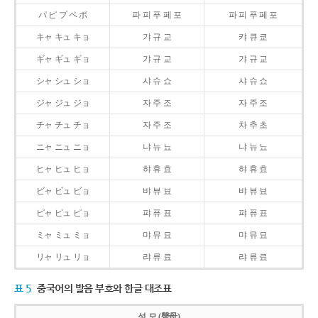
パ ピ プ ペ ポ
파 피 푸 페 포
파 피 푸 페 포
キャ キュ キョ
갸 규 교
캬 큐 쿄
ギャ ギュ ギョ
갸 규 교
갸 규 교
シャ シュ ショ
샤 슈 쇼
샤 슈 쇼
ジャ ジュ ジョ
자 주 조
자 주 조
チャ チュ チョ
자 주 조
차 추 초
ニャ ニュ ニョ
냐 뉴 뇨
냐 뉴 뇨
ヒャ ヒュ ヒョ
햐 휴 효
햐 휴 효
ビャ ビュ ビョ
뱌 뷰 뵤
뱌 뷰 뵤
ピャ ピュ ピョ
퍄 퓨 표
퍄 퓨 표
ミャ ミュ ミョ
먀 뮤 묘
먀 뮤 묘
リャ リュ リョ
랴 류 료
랴 류 료
표 5
중국어의 발음 부호와 한글 대조표
성 모 (聲母)