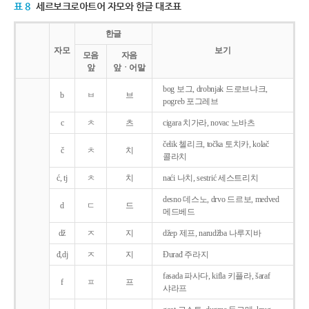
표 8
세르보크로아트어 자모와 한글 대조표
한글
자모
보기
모음
자음
앞
앞ㆍ어말
bog 보그, drobnjak 드로브냐크,
b
ㅂ
브
pogreb 포그레브
c
ㅊ
츠
cigara 치가라, novac 노바츠
čelik 첼리크, točka 토치카, kolač
č
ㅊ
치
콜라치
ć, tj
ㅊ
치
naći 나치, sestrić 세스트리치
desno 데스노, drvo 드르보, medved
d
ㄷ
드
메드베드
dž
ㅈ
지
džep 제프, narudžba 나루지바
đ,dj
ㅈ
지
Ðurađ 주라지
fasada 파사다, kifla 키플라, šaraf
f
ㅍ
프
샤라프