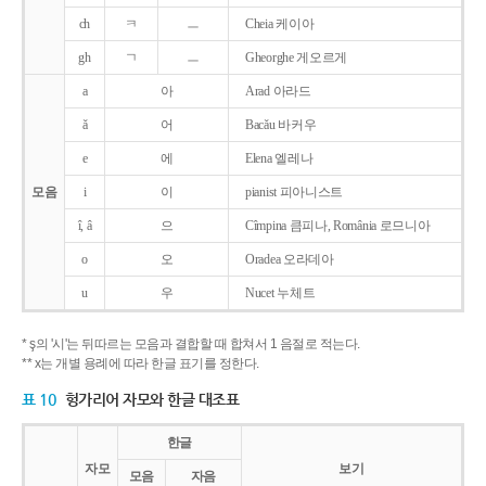
ch
ㅋ
ㅡ
Cheia 케이아
gh
ㄱ
ㅡ
Gheorghe 게오르게
a
아
Arad 아라드
ǎ
어
Bacǎu 바커우
e
에
Elena 엘레나
모음
i
이
pianist 피아니스트
î, â
으
Cîmpina 큼피나, România 로므니아
o
오
Oradea 오라데아
u
우
Nucet 누체트
* ş의 '시'는 뒤따르는 모음과 결합할 때 합쳐서 1 음절로 적는다.
** x는 개별 용례에 따라 한글 표기를 정한다.
표 10
헝가리어 자모와 한글 대조표
한글
자모
보기
모음
자음