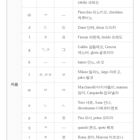
credo 크레도
Pinocchio 피노키오, cherubino
ch
ㅋ
―
케루비노
d
ㄷ
드
Dante 단테, drizza 드리차
f
ㅍ
프
Firenze 피렌체, freddo 프레도
Galileo 갈릴레오, Genova
g
ㄱ, ㅈ
그
제노바, gloria 글로리아
h
―
―
hanno 안노, oh 오
Milano 밀라노, largo 라르고,
l
ㄹ, ㄹㄹ
ㄹ
palco 팔코
자음
Macchiavelli 마키아벨리, mamma
m
ㅁ
ㅁ
맘마, Campanella 캄파넬라
Nero 네로, Anna 안나,
n
ㄴ
ㄴ
divertimento 디베르티멘토
p
ㅍ
프
Pisa 피사, prima 프리마
q
ㅋ
―
quando 콴도, queto 퀘토
r
ㄹ
르
Roma 로마, Marconi 마르코니