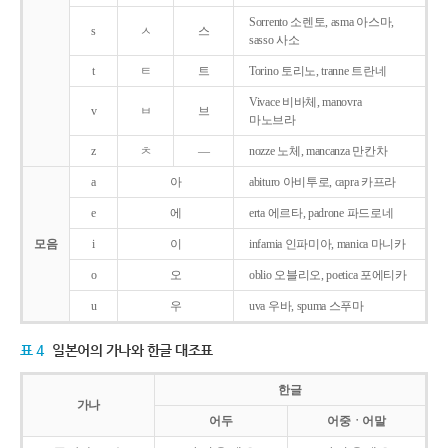
Sorrento 소렌토, asma 아스마,
s
ㅅ
스
sasso 사소
t
ㅌ
트
Torino 토리노, tranne 트란네
Vivace 비바체, manovra
v
ㅂ
브
마노브라
z
ㅊ
―
nozze 노체, mancanza 만칸차
a
아
abituro 아비투로, capra 카프라
e
에
erta 에르타, padrone 파드로네
모음
i
이
infamia 인파미아, manica 마니카
o
오
oblio 오블리오, poetica 포에티카
u
우
uva 우바, spuma 스푸마
표 4
일본어의 가나와 한글 대조표
한글
가나
어두
어중ㆍ어말