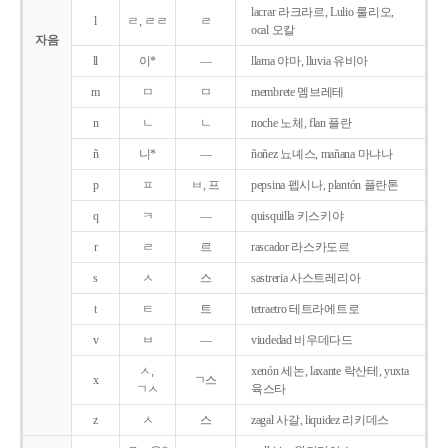
lacrar 라크라르, Lulio 룰리오,
l
ㄹ, ㄹㄹ
ㄹ
ocal 오칼
자음
ll
이*
―
llama 야마, lluvia 유비아
m
ㅁ
ㅁ
membrete 멤브레테
n
ㄴ
ㄴ
noche 노체, flan 플란
ñ
니*
―
ñoñez 뇨녜스, mañana 마냐나
p
ㅍ
ㅂ, 프
pepsina 펩시나, plantón 플란톤
q
ㅋ
―
quisquilla 키스키야
r
ㄹ
르
rascador 라스카도르
s
ㅅ
스
sastreria 사스트레리아
t
ㅌ
트
tetraetro 테트라에트로
v
ㅂ
―
viudedad 비우데다드
ㅅ,
xenón 세논, laxante 락산테, yuxta
x
ㄱ스
ㄱㅅ
육스타
z
ㅅ
스
zagal 사갈, liquidez 리키데스