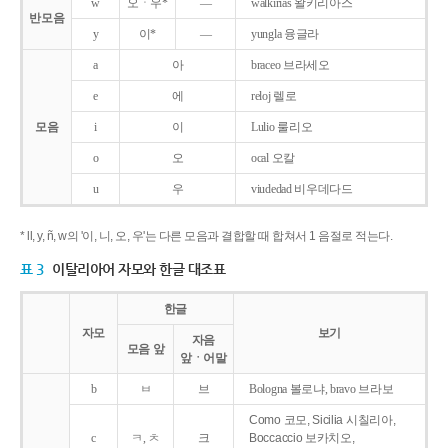
w
오ㆍ우*
―
walkirias 왈키리아스
반모음
y
이*
―
yungla 융글라
a
아
braceo 브라세오
e
에
reloj 렐로
모음
i
이
Lulio 룰리오
o
오
ocal 오칼
u
우
viudedad 비우데다드
* ll, y, ñ, w의 '이, 니, 오, 우'는 다른 모음과 결합할 때 합쳐서 1 음절로 적는다.
표 3
이탈리아어 자모와 한글 대조표
한글
자모
보기
자음
모음 앞
앞ㆍ어말
b
ㅂ
브
Bologna 볼로냐, bravo 브라보
Como 코모, Sicilia 시칠리아,
c
ㅋ, ㅊ
크
Boccaccio 보카치오,