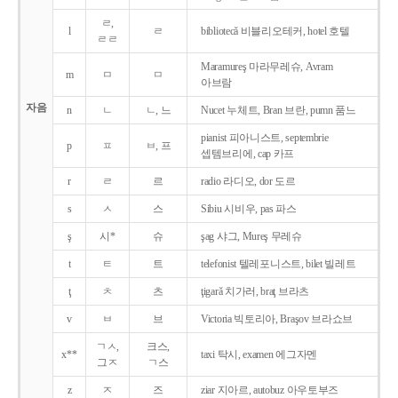
ㄹ,
l
ㄹ
bibliotecǎ 비블리오테커, hotel 호텔
ㄹㄹ
Maramureş 마라무레슈, Avram
m
ㅁ
ㅁ
아브람
자음
n
ㄴ
ㄴ, 느
Nucet 누체트, Bran 브란, pumn 품느
pianist 피아니스트, septembrie
p
ㅍ
ㅂ, 프
셉템브리에, cap 카프
r
ㄹ
르
radio 라디오, dor 도르
s
ㅅ
스
Sibiu 시비우, pas 파스
ş
시*
슈
şag 샤그, Mureş 무레슈
t
ㅌ
트
telefonist 텔레포니스트, bilet 빌레트
ţ
ㅊ
츠
ţigarǎ 치가러, braţ 브라츠
v
ㅂ
브
Victoria 빅토리아, Braşov 브라쇼브
ㄱㅅ,
크스,
x**
taxi 탁시, examen 에그자멘
그ㅈ
ㄱ스
z
ㅈ
즈
ziar 지아르, autobuz 아우토부즈