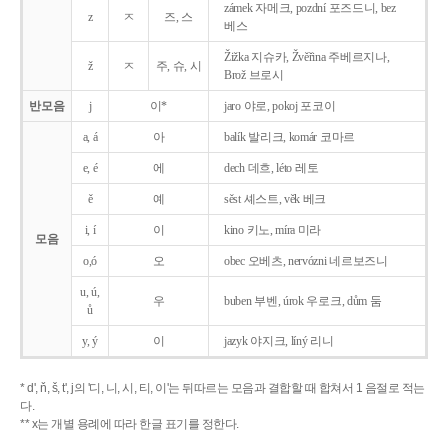
zámek 자메크, pozdní 포즈드니, bez
z
ㅈ
즈, 스
베스
Žižka 지슈카, Žvěřina 주베르지나,
ž
ㅈ
주, 슈, 시
Brož 브로시
반모음
j
이*
jaro 야로, pokoj 포코이
a, á
아
balík 발리크, komár 코마르
e, é
에
dech 데흐, léto 레토
ě
예
sěst 셰스트, věk 베크
i, í
이
kino 키노, míra 미라
모음
o,ó
오
obec 오베츠, nervózni 네르보즈니
u, ú,
우
buben 부벤, úrok 우로크, dům 둠
ů
y, ý
이
jazyk
야지크, líný 리니
* d', ň, š, t', j의 '디, 니, 시, 티, 이'는 뒤따르는 모음과 결합할 때 합쳐서 1 음절로 적는
다.
** x는 개별 용례에 따라 한글 표기를 정한다.