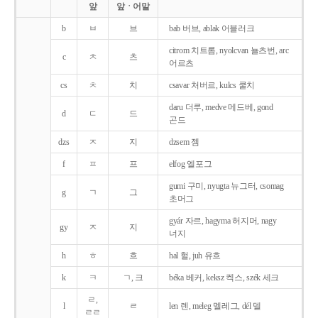
앞
앞ㆍ어말
b
ㅂ
브
bab 버브, ablak 어블러크
citrom 치트롬, nyolcvan 뇰츠번, arc
c
ㅊ
츠
어르츠
cs
ㅊ
치
csavar 처버르, kulcs 쿨치
daru 더루, medve 메드베, gond
d
ㄷ
드
곤드
dzs
ㅈ
지
dzsem 젬
f
ㅍ
프
elfog 엘포그
gumi 구미, nyugta 뉴그터, csomag
g
ㄱ
그
초머그
gyár 자르, hagyma 허지머, nagy
gy
ㅈ
지
너지
h
ㅎ
흐
hal 헐, juh 유흐
k
ㅋ
ㄱ, 크
béka 베커, keksz 켁스, szék 세크
ㄹ,
l
ㄹ
len 렌, meleg 멜레그, dél 델
ㄹㄹ