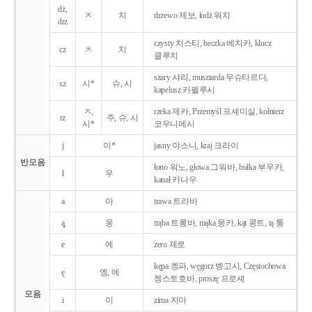
dż,
ㅈ
치
drzewo 제보, łodż 워치
drz
czysty 치스티, beczka 베치카, klucz
cz
ㅊ
치
클루치
szary 샤리, musztarda 무슈타르다,
sz
시*
슈, 시
kapelusz 카펠루시
ㅈ,
rzeka 제카, Przemyśl 프셰미실, kołnierz
rz
주, 슈, 시
시*
코우니에시
j
이*
jasny 야스니, kraj 크라이
반모음
łono 워노, głowa 그워바, bułka 부우카,
ł
우
kanał 카나우
a
아
trawa 트라바
ą̨
옹
trąba 트롱바, mąka 몽카, kąt 콩트, tą 통
e
에
zero 제로
kępa 켕파, węgorz 벵고시, Częstochowa
ę
엥, 에
쳉스토호바, proszę 프로셰
모음
i
이
zima 지마