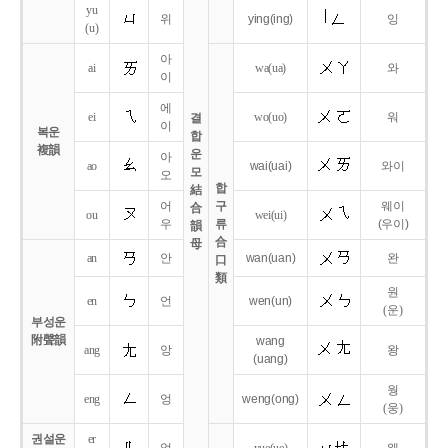
yu
위
ying
(ing)
잉
(u)
아
ai
wa
(ua)
와
이
에
ei
wo
(uo)
워
결
이
복운
합
複韻
운
아
ao
wai
(uai)
와이
모
오
합
結
어
구
웨이
合
ou
wei
(ui)
우
류
(우이)
韻
合
母
an
안
wan
(uan)
완
口
類
원
en
언
wen
(un)
(운)
부성운
附聲韻
wang
ang
앙
왕
(uang)
웡
eng
엉
weng
(ong)
(웅)
권설운
er