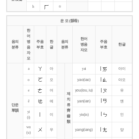
h
ㅎ
운 모 (韻母)
한
어
한어
음의
병
주음
한
음의
주음
병음
한글
분류
음
부호
글
분류
부호
자모
자
모
a
아
yai
야이
o
오
yao
(iao)
야오
e
어
you
(iou,
iu)
유
제
치
ê
에
yan
(ian)
옌
단운
류
單韻
齊
yi
이
yin(in)
인
齒
(i)
類
wu
우
yang
(iang)
양
(u)