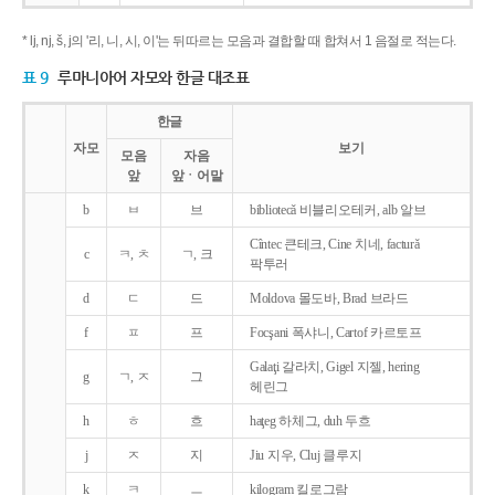
* lj, nj, š, j의 '리, 니, 시, 이'는 뒤따르는 모음과 결합할 때 합쳐서 1 음절로 적는다.
표 9
루마니아어 자모와 한글 대조표
한글
자모
보기
모음
자음
앞
앞ㆍ어말
b
ㅂ
브
bibliotecǎ 비블리오테커, alb 알브
Cîntec 큰테크, Cine 치네, facturǎ
c
ㅋ, ㅊ
ㄱ, 크
팍투러
d
ㄷ
드
Moldova 몰도바, Brad 브라드
f
ㅍ
프
Focşani 폭샤니, Cartof 카르토프
Galaţi 갈라치, Gigel 지젤, hering
g
ㄱ, ㅈ
그
헤린그
h
ㅎ
흐
haţeg 하체그, duh 두흐
j
ㅈ
지
Jiu 지우, Cluj 클루지
k
ㅋ
ㅡ
kilogram 킬로그람