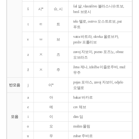
šal 샬, vlasništvo 블라스니슈트보,
š
시*
슈, 시
broš 브로시
telo 텔로, ostrvo 오스트르보, put
t
ㅌ
트
푸트
vatra 바트라, olovka 올로브카,
v
ㅂ
브
proliv 프롤리브
zavoj 자보이, pozno 포즈노, obraz
z
ㅈ
즈
오브라즈
žena 제나, izložba 이즐로주바, muž
ž
ㅈ
주
무주
pojas 포야스, zavoj 자보이, odjelo
반모음
j
이*
오델로
a
아
bakar 바카르
e
에
cev 체브
모음
i
이
dim 딤
o
오
molim 몰림
u
우
zubar 주바르