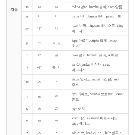
m
ㅁ
ㅁ
málna 말너, bomba 봄버, álom 알롬
자음
n
ㄴ
ㄴ
néma 네머, bunda 분더, pihen 피헨
nyak 녀크, hányszor 하니소르, irány
ny
니*
니
이라니
árpa 아르퍼, csipke 칩케, hónap
p
ㅍ
ㅂ, 프
호너프
r
ㄹ
르
róka 로커, barna 버르너, ár 아르
sál 샬, puska 푸슈카, aratás
s
시*
슈, 시
어러타시
alszik 얼시크, asztal 어스털, húsz
sz
ㅅ
스
후스
ajto 어이토, borotva 보로트버, csont
t
ㅌ
트
촌트
ty
ㅊ
치
atya 어처
vesz 베스, évszázad 에브사저드,
v
ㅂ
브
enyv 에니브
z
ㅈ
즈
zab 저브, kezd 케즈드, blúz 블루즈