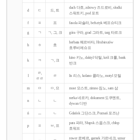
dach 다흐, zdrowy 즈드로비, słodki
d
ㄷ
드, 트
스워트키, pod 포트
f
ㅍ
프
fasola 파솔라, befsztyk 베프슈티크
g
ㄱ
ㄱ, 그, 크
góra 구라, grad 그라트, targ 타르크
herbata 헤르바타, Hrubieszów
h
ㅎ
흐
흐루비에슈프
kino 키노, daktyl 닥틸, król 크룰, bank
k
ㅋ
ㄱ, 크
반크
ㄹ,
l
ㄹ
lis 리스, kolano 콜라노, motyl 모틸
ㄹㄹ
m
ㅁ
ㅁ, 므
most 모스트, zimno 짐노, sam 삼
nerka 네르카, dokument 도쿠멘트,
n
ㄴ
ㄴ
dywan 디반
ń
ㅡ
ㄴ
Gdańsk 그단스크, Poznań 포즈난
para 파라, Słupsk 스웁스크, chłop
p
ㅍ
ㅂ, 프
흐워프
rower 로베르, garnek 가르네크, sznur