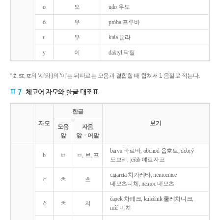
o
오
udo 우도
ó
우
próba 프루바
u
우
kula 쿨라
y
이
daktyl 닥틸
* ż, sz, rz의 '시'와 j의 '이'는 뒤따르는 모음과 결합할 때 합쳐서 1 음절로 적는다.
표 7
체코어 자모와 한글 대조표
한글
자모
보기
모음
자음
앞
앞ㆍ어말
barva 바르바, obchod 옵호트, dobrý
b
ㅂ
ㅂ, 브, 프
도브리, jeřab 예르자프
cigareta 치가레타, nemocnice
c
ㅊ
츠
네모츠니체, nemoc 네모츠
čapek 차페크, kulečnik 쿨레치니크,
č
ㅊ
치
míč 미치