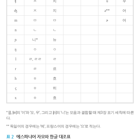
ʧ
ㅊ
치
u
우
ʤ
ㅈ
지
ə**
어
m
ㅁ
ㅁ
ɚ
어
n
ㄴ
ㄴ
ɲ
니*
뉴
ŋ
ㅇ
ㅇ
l
ㄹ, ㄹㄹ
ㄹ
r
ㄹ
르
h
ㅎ
흐
ç
ㅎ
히
x
ㅎ
흐
* [j], [w]의 '이'와 '오, 우', 그리고 [ɲ]의 '니'는 모음과 결합할 때 제3장 표기 세칙에 따른
다.
** 독일어의 경우에는 '에', 프랑스어의 경우에는 '으'로 적는다.
표 2
에스파냐어 자모와 한글 대조표