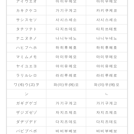
ア イ ウ エ オ
아 이 우 에 오
아 이 우 에 오
カ キ ク ケ コ
가 기 구 게 고
카 키 쿠 케 코
サ シ ス セ ソ
사 시 스 세 소
사 시 스 세 소
タ チ ツ テ ト
다 지 쓰 데 도
타 치 쓰 테 토
ナ ニ ヌ ネ ノ
나 니 누 네 노
나 니 누 네 노
ハ ヒ フ ヘ ホ
하 히 후 헤 호
하 히 후 헤 호
マ ミ ム メ モ
마 미 무 메 모
마 미 무 메 모
ヤ イ ユ エ ヨ
야 이 유 에 요
야 이 유 에 요
ラ リ ル レ ロ
라 리 루 레 로
라 리 루 레 로
ワ (ヰ) ウ (ヱ) ヲ
와 (이) 우 (에) 오
와 (이) 우 (에) 오
ン
ㄴ
ガ ギ グ ゲ ゴ
가 기 구 게 고
가 기 구 게 고
ザ ジ ズ ゼ ゾ
자 지 즈 제 조
자 지 즈 제 조
ダ ヂ ヅ デ ド
다 지 즈 데 도
다 지 즈 데 도
バ ビ ブ ベ ボ
바 비 부 베 보
바 비 부 베 보