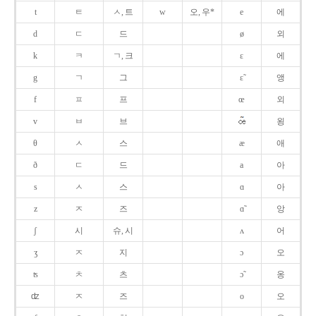
t
ㅌ
ㅅ, 트
w
오, 우*
e
에
d
ㄷ
드
ø
외
k
ㅋ
ㄱ, 크
ɛ
에
g
ㄱ
그
ɛ̃
앵
f
ㅍ
프
œ
외
v
ㅂ
브
욍
θ
ㅅ
스
æ
애
ð
ㄷ
드
a
아
s
ㅅ
스
ɑ
아
z
ㅈ
즈
ɑ̃
앙
ʃ
시
슈, 시
ʌ
어
ʒ
ㅈ
지
ɔ
오
ʦ
ㅊ
츠
ɔ̃
옹
ʣ
ㅈ
즈
o
오