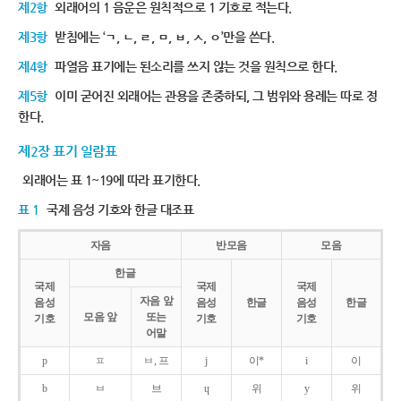
제2항
외래어의 1 음운은 원칙적으로 1 기호로 적는다.
제3항
받침에는 ‘ㄱ, ㄴ, ㄹ, ㅁ, ㅂ, ㅅ, ㅇ’만을 쓴다.
제4항
파열음 표기에는 된소리를 쓰지 않는 것을 원칙으로 한다.
제5항
이미 굳어진 외래어는 관용을 존중하되, 그 범위와 용례는 따로 정
한다.
제2장 표기 일람표
외래어는 표 1~19에 따라 표기한다.
표 1
국제 음성 기호와 한글 대조표
자음
반모음
모음
한글
국제
국제
국제
자음 앞
음성
음성
한글
음성
한글
모음 앞
또는
기호
기호
기호
어말
p
ㅍ
ㅂ, 프
j
이*
i
이
b
ㅂ
브
ɥ
위
y
위