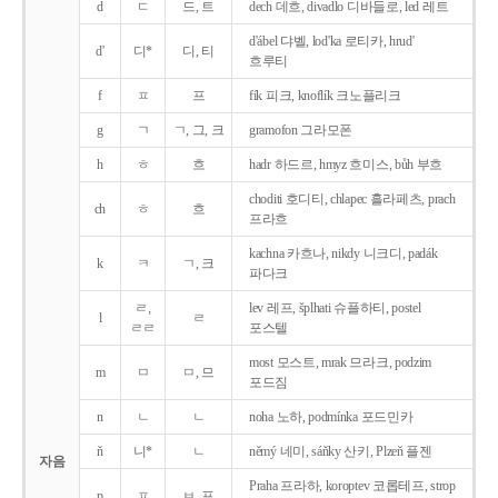
d
ㄷ
드, 트
dech 데흐, divadlo 디바들로, led 레트
d'ábel 댜벨, lod'ka 로티카, hrud'
d'
디*
디, 티
흐루티
f
ㅍ
프
fík 피크, knoflík 크노플리크
g
ㄱ
ㄱ, 그, 크
gramofon 그라모폰
h
ㅎ
흐
hadr 하드르, hmyz 흐미스, bůh 부흐
choditi 호디티, chlapec 흘라페츠, prach
ch
ㅎ
흐
프라흐
kachna 카흐나, nikdy 니크디, padák
k
ㅋ
ㄱ, 크
파다크
ㄹ,
lev 레프, šplhati 슈플하티, postel
l
ㄹ
ㄹㄹ
포스텔
most 모스트, mrak 므라크, podzim
m
ㅁ
ㅁ, 므
포드짐
n
ㄴ
ㄴ
noha 노하, podmínka 포드민카
ň
니*
ㄴ
němý 네미, sáňky 산키, Plzeň 플젠
자음
Praha 프라하, koroptev 코롭테프, strop
p
ㅍ
ㅂ, 프