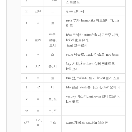
스트로프
qu
크ㅂ
ㅡ
quasi 크바시
ruka 루카, harmonika 하르모니카, mír
r
ㄹ
르
미르
르주,
řeka 르제카, námořník 나모르주니크,
ř
르ㅈ
르슈,
hořký 호르슈키,
르시
kouř 코우르시
s
ㅅ
스
sedlo 세들로, máslo 마슬로, nos 노스
šaty 샤티, Šternberk 슈테른베르크,
š
시*
슈, 시
koš 코시
t
ㅌ
트
tam 탐, matka 마트카, bolest 볼레스트
t'
티*
티
tělo 텔로, štěstí 슈테스티, obět' 오베티
vysoký 비소키, knihovna 크니호브나,
v
ㅂ
브, 프
kov 코프
w
ㅂ
브, 프
ㄱㅅ,
x**
ㄱ스
xerox 제록스, saxofón 삭소폰
ㅈ