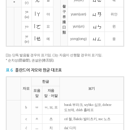
얼
yue
(ue)
웨
*
(r)
촬
ya
구
야
yuan
(uan)
위안
(ia)
류
撮
yo
요
yun
(un)
윈
口
類
ye
예
yong
(iong)
융
(ie)
[ ]는 단독 발음될 경우의 표기임. ( )는 자음이 선행할 경우의 표기임.
* 순치성(脣齒聲), 권설운(捲舌韻).
표 6
폴란드어 자모와 한글 대조표
한글
자모
보기
모음
자음
앞
앞ㆍ어말
burak 부라크, szybko 십코, dobrze
b
ㅂ
ㅂ, 브, 프
도브제, chleb 흘레프
c
ㅊ
츠
cel 첼, Balicki 발리츠키, noc 노츠
ć
ㅡ
치
dać 다치