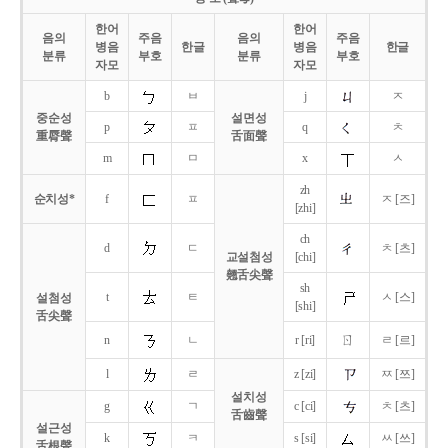
한어
한어
음의
주음
음의
주음
병음
한글
병음
한글
분류
부호
분류
부호
자모
자모
b
ㅂ
j
ㅈ
중순성
설면성
p
ㅍ
q
ㅊ
重脣聲
舌面聲
m
ㅁ
x
ㅅ
zh
순치성*
f
ㅍ
ㅈ [즈]
[zhi]
ch
d
ㄷ
ㅊ [츠]
교설첨성
[chi]
翹舌尖聲
sh
t
ㅌ
ㅅ [스]
설첨성
[shi]
舌尖聲
ㄖ
n
ㄴ
r [ri]
ㄹ [르]
l
ㄹ
z [zi]
ㅉ [쯔]
설치성
g
ㄱ
c [ci]
ㅊ [츠]
舌齒聲
설근성
k
ㅋ
s [si]
ㅆ [쓰]
舌根聲