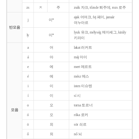
zs
ㅈ
주
zsák 자크, tőzsde 퇴주데, rozs 로주
ajak 어여크, fej 페이, január
j
이*
여누아르
반모음
lyuk 유크, mélység 메이셰그, király
ly
이*
키라이
a
어
lakat 러커트
á
아
máj 마이
e
에
mert 메르트
é
에
mész 메스
i
이
isten 이슈텐
í
이
sí 시
o
오
torna 토르너
모음
ó
오
róka 로커
ö
외
sör 쇠르
ő
외
nő 뇌