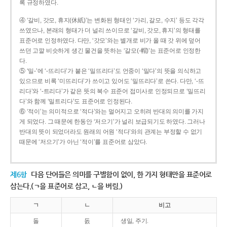
록 규정하였다.
④ ‘갈비, 갓모, 휴지(休紙)’는 변화된 형태인 ‘가리, 갈모, 수지’ 등도 각각
쓰였으나, 본래의 형태가 더 널리 쓰이므로 ‘갈비, 갓모, 휴지’의 형태를
표준어로 인정하였다. 다만, ‘갓모’와는 별개로 비가 올 때 갓 위에 덮어
쓰던 고깔 비슷하게 생긴 물건을 뜻하는 ‘갈모(-帽)’는 표준어로 인정한
다.
⑤ ‘밀-’에 ‘-뜨리다’가 붙은 ‘밀뜨리다’도 언중이 ‘밀다’의 뜻을 의식하고
있으므로 비록 ‘미뜨리다’가 쓰이고 있어도 ‘밀뜨리다’로 쓴다. 다만, ‘-뜨
리다’와 ‘-트리다’가 같은 뜻의 복수 표준어 접미사로 인정되므로 ‘밀뜨리
다’와 함께 ‘밀트리다’도 표준어로 인정된다.
⑥ ‘적이’는 의미적으로 ‘적다’와는 멀어지고 오히려 반대의 의미를 가지
게 되었다. 그 때문에 한동안 ‘저으기’가 널리 보급되기도 하였다. 그러나
반대의 뜻이 되었더라도 원래의 어원 ‘적다’와의 관계는 부정할 수 없기
때문에 ‘저으기’가 아닌 ‘적이’를 표준어로 삼았다.
제6항
다음 단어들은 의미를 구별함이 없이, 한 가지 형태만을 표준어로
삼는다.(ㄱ을 표준어로 삼고, ㄴ을 버림.)
ㄱ
ㄴ
비고
돌
돐
생일, 주기.