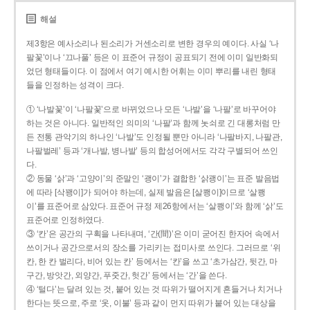
해설
제3항은 예사소리나 된소리가 거센소리로 변한 경우의 예이다. 사실 ‘나
팔꽃’이나 ‘끄나풀’ 등은 이 표준어 규정이 공표되기 전에 이미 일반화되
었던 형태들이다. 이 점에서 여기 예시한 어휘는 이미 뿌리를 내린 형태
들을 인정하는 성격이 크다.
① ‘나발꽃’이 ‘나팔꽃’으로 바뀌었으나 모든 ‘나발’을 ‘나팔’로 바꾸어야
하는 것은 아니다. 일반적인 의미의 ‘나팔’과 함께 놋쇠로 긴 대롱처럼 만
든 전통 관악기의 하나인 ‘나발’도 인정될 뿐만 아니라 ‘나팔바지, 나팔관,
나팔벌레’ 등과 ‘개나발, 병나발’ 등의 합성어에서도 각각 구별되어 쓰인
다.
② 동물 ‘삵’과 ‘고양이’의 준말인 ‘괭이’가 결합한 ‘삵괭이’는 표준 발음법
에 따라 [삭꽹이]가 되어야 하는데, 실제 발음은 [살쾡이]이므로 ‘살쾡
이’를 표준어로 삼았다. 표준어 규정 제26항에서는 ‘살쾡이’와 함께 ‘삵’도
표준어로 인정하였다.
③ ‘칸’은 공간의 구획을 나타내며, ‘간(間)’은 이미 굳어진 한자어 속에서
쓰이거나 공간으로서의 장소를 가리키는 접미사로 쓰인다. 그러므로 ‘위
칸, 한 칸 벌리다, 비어 있는 칸’ 등에서는 ‘칸’을 쓰고 ‘초가삼간, 뒷간, 마
구간, 방앗간, 외양간, 푸줏간, 헛간’ 등에서는 ‘간’을 쓴다.
④ ‘털다’는 달려 있는 것, 붙어 있는 것 따위가 떨어지게 흔들거나 치거나
한다는 뜻으로, 주로 ‘옷, 이불’ 등과 같이 먼지 따위가 붙어 있는 대상을