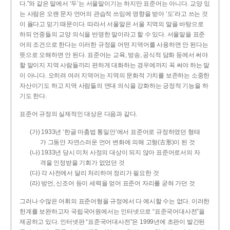
다.”와 같은 말에서 ‘두’는 서울말이기는 하지만 표준어는 아니다. 교양 있
는 사람은 오랜 문자 언어의 관습적 쓰임에 영향을 받아 ‘도’라고 쓰는 것
이 옳다고 믿기 때문이다. 따라서 서울말은 서울 지역의 말을 바탕으로
하되 언중들의 교양 의식을 반영한 말이라고 할 수 있다. 서울말을 표준
어의 조건으로 한다는 이러한 규정을 어떤 지역어를 사용하면 안 된다는
뜻으로 오해하면 안 된다. 표준어는 교육, 방송, 공식적 담화 등에서 써야
할 말이지 지역 사람들끼리 편하게 대화하는 경우에까지 꼭 써야 하는 말
이 아니다. 오히려 여러 지역어는 지역의 문화적 가치를 보존하는 소중한
자산이기도 하고 지역 사람들의 연대 의식을 강화하는 긍정적 기능을 하
기도 한다.
표준어 규정의 실제적인 대상은 다음과 같다.
(가) 1933년 ‘한글 마춤법 통일안’에서 표준어로 규정하였던 형태
가 그동안 자연스러운 언어 변화에 의해 고형(古形)이 된 것
(나) 1933년 당시 미처 사정의 대상이 되지 않아 표준어로서의 자
격을 인정받을 기회가 없었던 것
(다) 각 사전에서 달리 처리하여 정리가 필요한 것
(라) 방언, 신조어 등이 세력을 얻어 표준어 자리를 굳혀 가던 것
그러나 수많은 어휘의 표준어형을 규정에서 다 예시할 수는 없다. 이러한
한계를 보완하고자 국립국어원에서는 인터넷으로 “표준국어대사전”을
제공하고 있다. 인터넷판 “표준국어대사전”은 1999년에 초판이 발간된