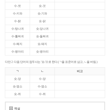
수-컷
숫-것
수-키와
숫-기와
수-탉
숫-닭
수-탕나귀
숫-당나귀
수-톨쩌귀
숫-돌쩌귀
수-퇘지
숫-돼지
수-평아리
숫-병아리
다만 2. 다음 단어의 접두사는 '숫-'으로 한다.(ㄱ을 표준어로 삼고, ㄴ을 버림.)
ㄱ
ㄴ
비고
숫-양
수-양
숫-염소
수-염소
숫-쥐
수-쥐
해설