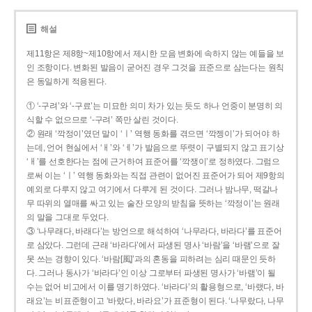
해설
제11항은 제8항~제10항에서 제시한 모음 변화에 속하지 않는 예들을 보
인 조항이다. 변화된 발음이 굳어진 경우 그것을 표준으로 삼는다는 원칙
은 동일하게 적용된다.
① ‘-구려’와 ‘-구료’는 미묘한 의미 차가 있는 듯도 하나 언중이 분명히 의
식할 수 없으므로 ‘-구려’ 쪽만 살린 것이다.
② 원래 ‘깍정이’였던 말이 ‘ㅣ’ 역행 동화를 겪으면 ‘깍젱이’가 되어야 하
는데, 언어 현실에서 ‘ㅐ’와 ‘ㅔ’가 발음으로 뚜렷이 구별되지 않고 표기상
‘ㅐ’를 선호한다는 점에 근거하여 표준어를 ‘깍쟁이’로 정하였다. 그럼으
로써 이는 ‘ㅣ’ 역행 동화와는 직접 관련이 없어진 표준어가 되어 제9항의
예외로 다루지 않고 여기에서 다루게 된 것이다. 그러나 밤나무, 떡갈나
무 따위의 열매를 싸고 있는 술잔 모양의 받침을 뜻하는 ‘깍정이’는 원래
의 말을 그대로 두었다.
③ ‘나무래다, 바래다’는 방언으로 해석하여 ‘나무라다, 바라다’를 표준어
로 삼았다. 그런데 근래 ‘바라다’에서 파생된 명사 ‘바람’을 ‘바램’으로 잘
못 쓰는 경향이 있다. ‘바람[風]’과의 혼동을 피하려는 심리 때문인 듯하
다. 그러나 동사가 ‘바라다’인 이상 그로부터 파생된 명사가 ‘바램’이 될
수는 없어 비고에서 이를 명기하였다. ‘바라다’의 활용형으로, ‘바랬다, 바
래요’는 비표준형이고 ‘바랐다, 바라요’가 표준형이 된다. ‘나무랐다, 나무