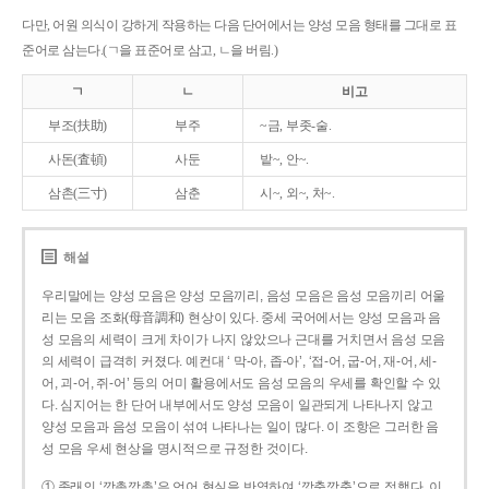
다만, 어원 의식이 강하게 작용하는 다음 단어에서는 양성 모음 형태를 그대로 표
준어로 삼는다.(ㄱ을 표준어로 삼고, ㄴ을 버림.)
ㄱ
ㄴ
비고
부조(扶助)
부주
~금, 부좃-술.
사돈(査頓)
사둔
밭~, 안~.
삼촌(三寸)
삼춘
시~, 외~, 처~.
해설
우리말에는 양성 모음은 양성 모음끼리, 음성 모음은 음성 모음끼리 어울
리는 모음 조화(母音調和) 현상이 있다. 중세 국어에서는 양성 모음과 음
성 모음의 세력이 크게 차이가 나지 않았으나 근대를 거치면서 음성 모음
의 세력이 급격히 커졌다. 예컨대 ‘ 막-아, 좁-아’, ‘접-어, 굽-어, 재-어, 세-
어, 괴-어, 쥐-어’ 등의 어미 활용에서도 음성 모음의 우세를 확인할 수 있
다. 심지어는 한 단어 내부에서도 양성 모음이 일관되게 나타나지 않고
양성 모음과 음성 모음이 섞여 나타나는 일이 많다. 이 조항은 그러한 음
성 모음 우세 현상을 명시적으로 규정한 것이다.
① 종래의 ‘깡총깡총’은 언어 현실을 반영하여 ‘깡충깡충’으로 정했다. 이