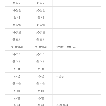
윗-넓이
웃-넓이
윗-눈썹
웃-눈썹
윗-니
웃-니
윗-당줄
웃-당줄
윗-덧줄
웃-덧줄
윗-도리
웃-도리
윗-동아리
웃-동아리
준말은 ‘윗동’임.
윗-막이
웃-막이
윗-머리
웃-머리
윗-목
웃-목
윗-몸
웃-몸
~ 운동.
윗-바람
웃-바람
윗-배
웃-배
윗-벌
웃-벌
윗-변
웃-변
수학 용어.