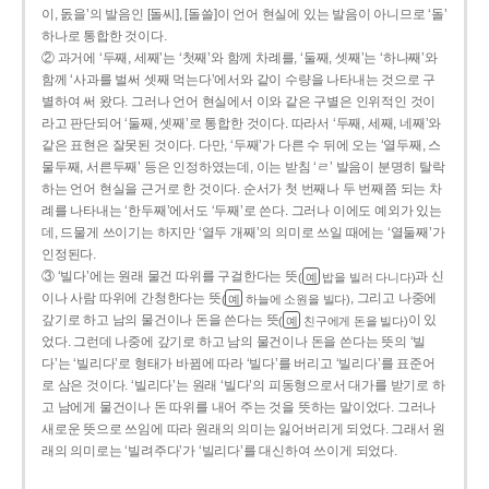
이, 돐을’의 발음인 [돌씨], [돌쓸]이 언어 현실에 있는 발음이 아니므로 ‘돌’
하나로 통합한 것이다.
② 과거에 ‘두째, 세째’는 ‘첫째’와 함께 차례를, ‘둘째, 셋째’는 ‘하나째’와
함께 ‘사과를 벌써 셋째 먹는다’에서와 같이 수량을 나타내는 것으로 구
별하여 써 왔다. 그러나 언어 현실에서 이와 같은 구별은 인위적인 것이
라고 판단되어 ‘둘째, 셋째’로 통합한 것이다. 따라서 ‘두째, 세째, 네째’와
같은 표현은 잘못된 것이다. 다만, ‘두째’가 다른 수 뒤에 오는 ‘열두째, 스
물두째, 서른두째’ 등은 인정하였는데, 이는 받침 ‘ㄹ’ 발음이 분명히 탈락
하는 언어 현실을 근거로 한 것이다. 순서가 첫 번째나 두 번째쯤 되는 차
례를 나타내는 ‘한두째’에서도 ‘두째’로 쓴다. 그러나 이에도 예외가 있는
데, 드물게 쓰이기는 하지만 ‘열두 개째’의 의미로 쓰일 때에는 ‘열둘째’가
인정된다.
③ ‘빌다’에는 원래 물건 따위를 구걸한다는 뜻
과 신
(
밥을 빌러 다니다)
예
이나 사람 따위에 간청한다는 뜻
, 그리고 나중에
(
하늘에 소원을 빌다)
예
갚기로 하고 남의 물건이나 돈을 쓴다는 뜻
이 있
(
친구에게 돈을 빌다)
예
었다. 그런데 나중에 갚기로 하고 남의 물건이나 돈을 쓴다는 뜻의 ‘빌
다’는 ‘빌리다’로 형태가 바뀜에 따라 ‘빌다’를 버리고 ‘빌리다’를 표준어
로 삼은 것이다. ‘빌리다’는 원래 ‘빌다’의 피동형으로서 대가를 받기로 하
고 남에게 물건이나 돈 따위를 내어 주는 것을 뜻하는 말이었다. 그러나
새로운 뜻으로 쓰임에 따라 원래의 의미는 잃어버리게 되었다. 그래서 원
래의 의미로는 ‘빌려주다’가 ‘빌리다’를 대신하여 쓰이게 되었다.