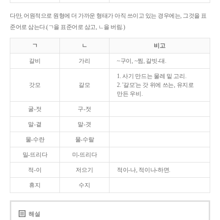
다만, 어원적으로 원형에 더 가까운 형태가 아직 쓰이고 있는 경우에는, 그것을 표
준어로 삼는다.(ㄱ을 표준어로 삼고, ㄴ을 버림.)
ㄱ
ㄴ
비고
갈비
가리
~구이, ~찜, 갈빗-대.
1. 사기 만드는 물레 밑 고리.
갓모
갈모
2. '갈모'는 갓 위에 쓰는, 유지로
만든 우비.
굴-젓
구-젓
말-곁
말-겻
물-수란
물-수랄
밀-뜨리다
미-뜨리다
적-이
저으기
적이-나, 적이나-하면.
휴지
수지
해설