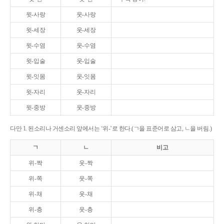
윗-사랑
웃-사랑
윗-세장
웃-세장
윗-수염
웃-수염
윗-입술
웃-입술
윗-잇몸
웃-잇몸
윗-자리
웃-자리
윗-중방
웃-중방
다만 1. 된소리나 거센소리 앞에서는 ‘위-’로 한다.(ㄱ을 표준어로 삼고, ㄴ을 버림.)
ㄱ
ㄴ
비고
위-짝
웃-짝
위-쪽
웃-쪽
위-채
웃-채
위-층
웃-층