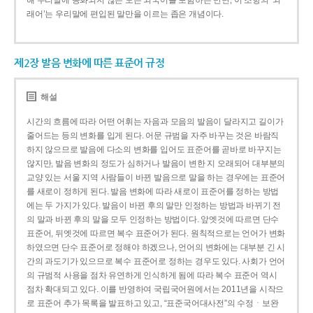
해 우리말에 동화되지 않은 모든 외국어를 포함하는 반면, 이 조항의 ‘외
래어’는 우리말에 편입된 말만을 이르는 좁은 개념이다.
제2장 발음 변화에 따른 표준어 규정
해설
시간의 흐름에 따라 어떤 어휘는 자음과 모음의 발음이 달라지고 길이가
줄어드는 등의 변화를 입게 된다. 어문 규범을 자주 바꾸는 것은 바람직
하지 않으므로 발음에 다소의 변화를 입어도 표준어를 곧바로 바꾸지는
않지만, 발음 변화의 정도가 심하거나 발음이 변한 지 오래되어 대부분의
교양 있는 서울 지역 사람들이 바뀐 발음으로 말을 하는 경우에는 표준어
를 새로이 정하게 된다. 발음 변화에 따라 새로이 표준어를 정하는 방법
에는 두 가지가 있다. 발음이 바뀐 후의 말만 인정하는 방법과 바뀌기 전
의 말과 바뀐 후의 말을 모두 인정하는 방법이다. 앞엣것에 따르면 단수
표준어, 뒤엣것에 따르면 복수 표준어가 된다. 원칙적으로는 언어가 변화
하였으면 단수 표준어로 정해야 하겠으나, 언어의 변화에는 대부분 긴 시
간의 과도기가 있으므로 복수 표준어로 정하는 경우도 있다. 사회가 언어
의 규범적 사용을 점차 유연하게 인식하게 됨에 따라 복수 표준어 역시
점차 확대되고 있다. 이를 반영하여 국립국어원에서는 2011년을 시작으
로 표준어 추가 목록을 발표하고 있고, “표준국어대사전”의 수정ㆍ보완