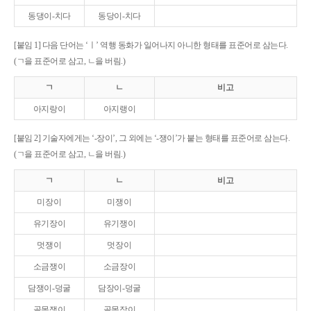
동댕이-치다
동당이-치다
[붙임 1] 다음 단어는 ‘ㅣ’ 역행 동화가 일어나지 아니한 형태를 표준어로 삼는다.
(ㄱ을 표준어로 삼고, ㄴ을 버림.)
ㄱ
ㄴ
비고
아지랑이
아지랭이
[붙임 2] 기술자에게는 ‘-장이’, 그 외에는 ‘-쟁이’가 붙는 형태를 표준어로 삼는다.
(ㄱ을 표준어로 삼고, ㄴ을 버림.)
ㄱ
ㄴ
비고
미장이
미쟁이
유기장이
유기쟁이
멋쟁이
멋장이
소금쟁이
소금장이
담쟁이-덩굴
담장이-덩굴
골목쟁이
골목장이