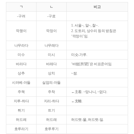
ㄱ
ㄴ
비고
-구려
-구료
1. 서울~, 알~, 찰~.
깍쟁이
깍정이
2. 도토리, 상수리 등의 받침은
‘깍정이’임.
나무라다
나무래다
미수
미시
미숫-가루.
바라다
바래다
‘바램[所望]’은 비표준어임.
상추
상치
~쌈.
시러베-아들
실업의-아들
주책
주착
←主着. ~망나니, ~없다.
지루-하다
지리-하다
←支離.
튀기
트기
허드레
허드래
허드렛-물, 허드렛-일.
호루라기
호루루기