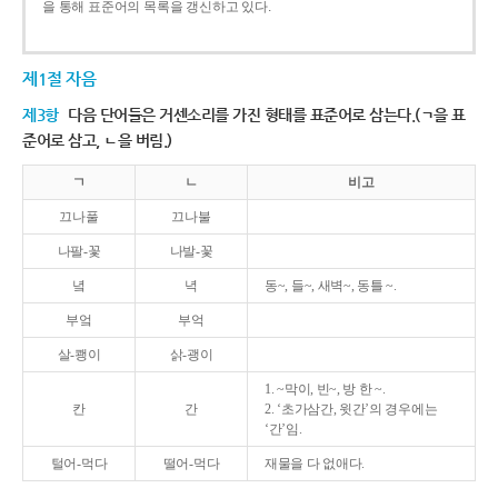
을 통해 표준어의 목록을 갱신하고 있다.
제1절 자음
제3항
다음 단어들은 거센소리를 가진 형태를 표준어로 삼는다.(ㄱ을 표
준어로 삼고, ㄴ을 버림.)
ㄱ
ㄴ
비고
끄나풀
끄나불
나팔-꽃
나발-꽃
녘
녁
동~, 들~, 새벽~, 동틀 ~.
부엌
부억
살-쾡이
삵-괭이
1. ~막이, 빈~, 방 한 ~.
칸
간
2. ‘초가삼간, 윗간’의 경우에는
‘간’임.
털어-먹다
떨어-먹다
재물을 다 없애다.