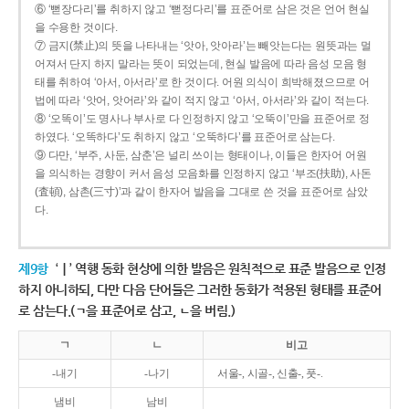
⑥ ‘뻗장다리’를 취하지 않고 ‘뻗정다리’를 표준어로 삼은 것은 언어 현실
을 수용한 것이다.
⑦ 금지(禁止)의 뜻을 나타내는 ‘앗아, 앗아라’는 빼앗는다는 원뜻과는 멀
어져서 단지 하지 말라는 뜻이 되었는데, 현실 발음에 따라 음성 모음 형
태를 취하여 ‘아서, 아서라’로 한 것이다. 어원 의식이 희박해졌으므로 어
법에 따라 ‘앗어, 앗어라’와 같이 적지 않고 ‘아서, 아서라’와 같이 적는다.
⑧ ‘오똑이’도 명사나 부사로 다 인정하지 않고 ‘오뚝이’만을 표준어로 정
하였다. ‘오똑하다’도 취하지 않고 ‘오뚝하다’를 표준어로 삼는다.
⑨ 다만, ‘부주, 사둔, 삼춘’은 널리 쓰이는 형태이나, 이들은 한자어 어원
을 의식하는 경향이 커서 음성 모음화를 인정하지 않고 ‘부조(扶助), 사돈
(査頓), 삼촌(三寸)’과 같이 한자어 발음을 그대로 쓴 것을 표준어로 삼았
다.
제9항
‘ㅣ’ 역행 동화 현상에 의한 발음은 원칙적으로 표준 발음으로 인정
하지 아니하되, 다만 다음 단어들은 그러한 동화가 적용된 형태를 표준어
로 삼는다.(ㄱ을 표준어로 삼고, ㄴ을 버림.)
ㄱ
ㄴ
비고
-내기
-나기
서울-, 시골-, 신출-, 풋-.
냄비
남비