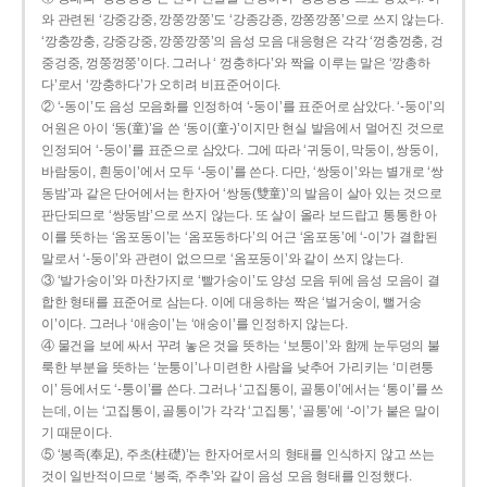
와 관련된 ‘강중강중, 깡쭝깡쭝’도 ‘강종강종, 깡쫑깡쫑’으로 쓰지 않는다.
‘깡충깡충, 강중강중, 깡쭝깡쭝’의 음성 모음 대응형은 각각 ‘껑충껑충, 겅
중겅중, 껑쭝껑쭝’이다. 그러나 ‘ 껑충하다’와 짝을 이루는 말은 ‘깡총하
다’로서 ‘깡충하다’가 오히려 비표준어이다.
② ‘-동이’도 음성 모음화를 인정하여 ‘-둥이’를 표준어로 삼았다. ‘-둥이’의
어원은 아이 ‘동(童)’을 쓴 ‘동이(童-)’이지만 현실 발음에서 멀어진 것으로
인정되어 ‘-둥이’를 표준으로 삼았다. 그에 따라 ‘귀둥이, 막둥이, 쌍둥이,
바람둥이, 흰둥이’에서 모두 ‘-둥이’를 쓴다. 다만, ‘쌍둥이’와는 별개로 ‘쌍
동밤’과 같은 단어에서는 한자어 ‘쌍동(雙童)’의 발음이 살아 있는 것으로
판단되므로 ‘쌍둥밤’으로 쓰지 않는다. 또 살이 올라 보드랍고 통통한 아
이를 뜻하는 ‘옴포동이’는 ‘옴포동하다’의 어근 ‘옴포동’에 ‘-이’가 결합된
말로서 ‘-둥이’와 관련이 없으므로 ‘옴포둥이’와 같이 쓰지 않는다.
③ ‘발가숭이’와 마찬가지로 ‘빨가숭이’도 양성 모음 뒤에 음성 모음이 결
합한 형태를 표준어로 삼는다. 이에 대응하는 짝은 ‘벌거숭이, 뻘거숭
이’이다. 그러나 ‘애송이’는 ‘애숭이’를 인정하지 않는다.
④ 물건을 보에 싸서 꾸려 놓은 것을 뜻하는 ‘보퉁이’와 함께 눈두덩의 불
룩한 부분을 뜻하는 ‘눈퉁이’나 미련한 사람을 낮추어 가리키는 ‘미련퉁
이’ 등에서도 ‘-퉁이’를 쓴다. 그러나 ‘고집통이, 골통이’에서는 ‘통이’를 쓰
는데, 이는 ‘고집통이, 골통이’가 각각 ‘고집통’, ‘골통’에 ‘-이’가 붙은 말이
기 때문이다.
⑤ ‘봉족(奉足), 주초(柱礎)’는 한자어로서의 형태를 인식하지 않고 쓰는
것이 일반적이므로 ‘봉죽, 주추’와 같이 음성 모음 형태를 인정했다.