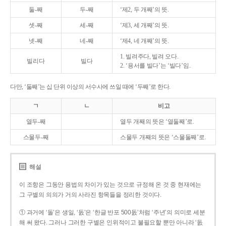
둘-째
두-째
‘제2, 두 개째’의 뜻.
셋-째
세-째
‘제3, 세 개째’의 뜻.
넷-째
네-째
‘제4, 네 개째’의 뜻.
1. 빌려주다, 빌려 오다.
빌리다
빌다
2. ‘용서를 빌다’는 ‘빌다’임.
다만, ‘둘째’는 십 단위 이상의 서수사에 쓰일 때에 ‘두째’로 한다.
ㄱ
ㄴ
비고
열두-째
열두 개째의 뜻은 ‘열둘째’로.
스물두-째
스물두 개째의 뜻은 ‘스물둘째’로.
해설
이 조항은 그동안 용법의 차이가 있는 것으로 규정해 온 것 중 현재에는
그 구별의 의의가 거의 사라진 항목들을 정리한 것이다.
① 과거에 ‘돌’은 생일, ‘돐’은 ‘한글 반포 500돐’처럼 ‘주년’의 의미로 세분
해 써 왔다. 그러나 그러한 구별은 인위적이고 불필요할 뿐만 아니라 ‘돐