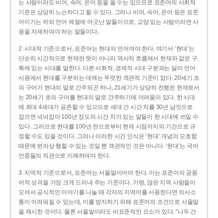
는 사람이라도 비어, 속어, 은어 등을 쓸 수는 있으므로 표준어의 사회적
기준은 상당히 느슨하다고 할 수 있다. 그러나 비어, 속어, 은어 등은 표준
어이기는 하되 언어 예절에 어긋난 말들이므로, 교양 있는 사람이라면 사
용을 자제하여야 하는 말들이다.
2. 시대적 기준으로서, 표준어는 현대의 언어여야 한다. 여기서 ‘현대’는
단순히 시간적으로 현재란 뜻이 아니라 역사적 흐름에서 현재와 같은 구
획에 있는 시대를 말한다. 다른 사회적, 경제적 시대 구분과는 달리 언어
사용에서 현대를 구분하는 데에는 뚜렷한 객관적 기준이 없다. 20세기 초
의 구어가 현대의 말로 간주되곤 하나, 21세기가 상당히 진행된 현재로서
는 20세기 초의 구어를 현대의 말로 간주하기에 어려움이 있다. 한 시대
에 최대 4세대가 공존할 수 있으므로 세대 간 시간 차를 30년 남짓으로
잡으면 넉넉잡아 100년 정도의 시간 차가 있는 말들이 한 시대에 쓰일 수
있다. 그러므로 현대를 100년 전으로부터 현재 시점까지의 기간으로 규
정할 수도 있을 것이다. 그러나 이러한 시간 인식은 ‘현대’ 개념의 모호함
때문에 편의상 행할 수 있는 것일 뿐 객관적인 것은 아니다. ‘현대’는 국어
언중들의 직관으로 이해하여야 한다.
3. 지역적 기준으로서, 표준어는 서울말이어야 한다. 이는 표준어의 공용
어적 성격을 가장 크게 드러내 주는 기준이다. 가령, 많은 지역 사람들이
모여서 공식적인 이야기를 나눌 때 각자의 지역어를 사용한다면 의사소
통이 어려워질 수 있는데, 이를 방지하기 위해 표준어의 조건으로 서울말
을 제시한 것이다. 물론 서울말이라도 비표준적인 요소가 있다. “나두 간