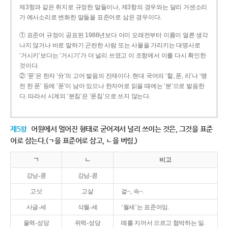
제3항과 같은 취지로 규정한 말들이나, 제3항의 경우와는 달리 거센소리
가 예사소리로 변화한 말들을 표준어로 삼은 경우이다.
① 표준어 규정이 공표된 1988년보다 이미 오래전부터 이름이 얼른 생각
나지 않거나 바로 말하기 곤란한 사람 또는 사물을 가리키는 대명사로
‘거시키’보다는 ‘거시기’가 더 널리 쓰였고 이 조항에서 이를 다시 확인한
것이다.
② ‘푼’은 한자 ‘分’의 고어 발음의 잔재이다. 현대 국어의 ‘할, 푼, 리’나 ‘땡
전 한 푼’ 등에 ‘푼’이 남아 있으나 한자어로 읽을 때에는 ‘분’으로 발음한
다. 따라서 시계의 ‘분침’은 ‘푼침’으로 쓰지 않는다.
제5항
어원에서 멀어진 형태로 굳어져서 널리 쓰이는 것은, 그것을 표준
어로 삼는다.(ㄱ을 표준어로 삼고, ㄴ을 버림.)
ㄱ
ㄴ
비고
강낭-콩
강남-콩
고삿
고샅
겉~, 속~.
사글-세
삭월-세
‘월세’는 표준어임.
울력-성당
위력-성당
떼를 지어서 으르고 협박하는 일.