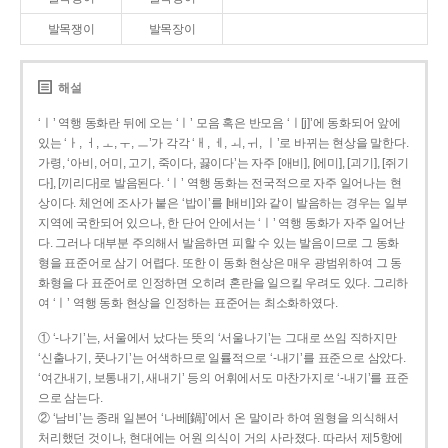
발목쟁이
발목장이
해설
‘ㅣ’ 역행 동화란 뒤에 오는 ‘ㅣ’ 모음 혹은 반모음 ‘ㅣ[j]’에 동화되어 앞에
있는 ‘ㅏ, ㅓ, ㅗ, ㅜ, ㅡ’가 각각 ‘ㅐ, ㅔ, ㅚ, ㅟ, ㅣ’로 바뀌는 현상을 말한다.
가령, ‘아비, 어미, 고기, 죽이다, 끓이다’는 자주 [애비], [에미], [괴기], [쥐기
다], [끼리다]로 발음된다. ‘ㅣ’ 역행 동화는 전국적으로 자주 일어나는 현
상이다. 체언에 조사가 붙은 ‘밥이’를 [배비]와 같이 발음하는 경우는 일부
지역에 국한되어 있으나, 한 단어 안에서는 ‘ㅣ’ 역행 동화가 자주 일어난
다. 그러나 대부분 주의해서 발음하면 피할 수 있는 발음이므로 그 동화
형을 표준어로 삼기 어렵다. 또한 이 동화 현상은 매우 광범위하여 그 동
화형을 다 표준어로 인정하면 오히려 혼란을 일으킬 우려도 있다. 그리하
여 ‘ㅣ’ 역행 동화 현상을 인정하는 표준어는 최소화하였다.
① ‘-나기’는, 서울에서 났다는 뜻의 ‘서울나기’는 그대로 쓰임 직하지만
‘신출나기, 풋나기’는 어색하므로 일률적으로 ‘-내기’를 표준으로 삼았다.
‘여간내기, 보통내기, 새내기’ 등의 어휘에서도 마찬가지로 ‘-내기’를 표준
으로 삼는다.
② ‘남비’는 종래 일본어 ‘나베[鍋]’에서 온 말이라 하여 원형을 의식해서
처리했던 것이나, 현대에는 어원 의식이 거의 사라졌다. 따라서 제5항에