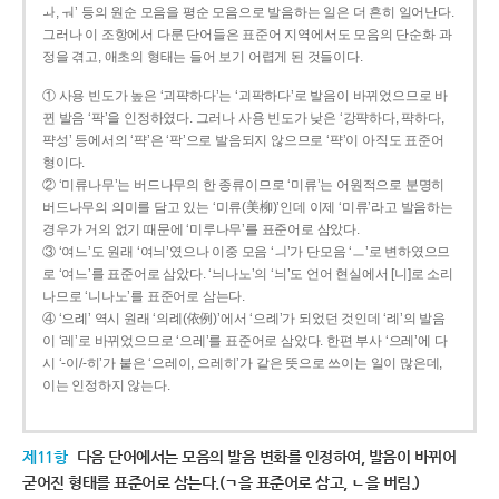
ㅘ, ㅝ’ 등의 원순 모음을 평순 모음으로 발음하는 일은 더 흔히 일어난다.
그러나 이 조항에서 다룬 단어들은 표준어 지역에서도 모음의 단순화 과
정을 겪고, 애초의 형태는 들어 보기 어렵게 된 것들이다.
① 사용 빈도가 높은 ‘괴퍅하다’는 ‘괴팍하다’로 발음이 바뀌었으므로 바
뀐 발음 ‘팍’을 인정하였다. 그러나 사용 빈도가 낮은 ‘강퍅하다, 퍅하다,
퍅성’ 등에서의 ‘퍅’은 ‘팍’으로 발음되지 않으므로 ‘퍅’이 아직도 표준어
형이다.
② ‘미류나무’는 버드나무의 한 종류이므로 ‘미류’는 어원적으로 분명히
버드나무의 의미를 담고 있는 ‘미류(美柳)’인데 이제 ‘미류’라고 발음하는
경우가 거의 없기 때문에 ‘미루나무’를 표준어로 삼았다.
③ ‘여느’도 원래 ‘여늬’였으나 이중 모음 ‘ㅢ’가 단모음 ‘ㅡ’로 변하였으므
로 ‘여느’를 표준어로 삼았다. ‘늬나노’의 ‘늬’도 언어 현실에서 [니]로 소리
나므로 ‘니나노’를 표준어로 삼는다.
④ ‘으례’ 역시 원래 ‘의례(依例)’에서 ‘으례’가 되었던 것인데 ‘례’의 발음
이 ‘레’로 바뀌었으므로 ‘으레’를 표준어로 삼았다. 한편 부사 ‘으레’에 다
시 ‘-이/-히’가 붙은 ‘으레이, 으레히’가 같은 뜻으로 쓰이는 일이 많은데,
이는 인정하지 않는다.
제11항
다음 단어에서는 모음의 발음 변화를 인정하여, 발음이 바뀌어
굳어진 형태를 표준어로 삼는다.(ㄱ을 표준어로 삼고, ㄴ을 버림.)