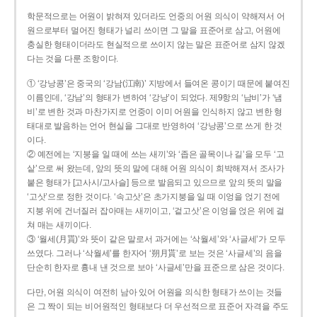
학문적으로는 어원이 밝혀져 있더라도 언중의 어원 의식이 약해져서 어
원으로부터 멀어진 형태가 널리 쓰이면 그 말을 표준어로 삼고, 어원에
충실한 형태이더라도 현실적으로 쓰이지 않는 말은 표준어로 삼지 않겠
다는 것을 다룬 조항이다.
① ‘강낭콩’은 중국의 ‘강남(江南)’ 지방에서 들여온 콩이기 때문에 붙여진
이름인데, ‘강남’의 형태가 변하여 ‘강낭’이 되었다. 제9항의 ‘남비’가 ‘냄
비’로 변한 것과 마찬가지로 언중이 이미 어원을 인식하지 않고 변한 형
태대로 발음하는 언어 현실을 그대로 반영하여 ‘강낭콩’으로 쓰게 한 것
이다.
② 예전에는 ‘지붕을 일 때에 쓰는 새끼’와 ‘좁은 골목이나 길’을 모두 ‘고
샅’으로 써 왔는데, 앞의 뜻의 말에 대해 어원 의식이 희박해져서 조사가
붙은 형태가 [고사시/고사슬] 등으로 발음되고 있으므로 앞의 뜻의 말을
‘고삿’으로 정한 것이다. ‘속고삿’은 초가지붕을 일 때 이엉을 얹기 전에
지붕 위에 건너질러 잡아매는 새끼이고, ‘겉고삿’은 이엉을 얹은 위에 걸
쳐 매는 새끼이다.
③ ‘월세(月貰)’와 뜻이 같은 말로서 과거에는 ‘삭월세’와 ‘사글세’가 모두
쓰였다. 그러나 ‘삭월세’를 한자어 ‘朔月貰’로 보는 것은 ‘사글세’의 음을
단순히 한자로 흉내 낸 것으로 보아 ‘사글세’만을 표준으로 삼은 것이다.
다만, 어원 의식이 여전히 남아 있어 어원을 의식한 형태가 쓰이는 것들
은 그 짝이 되는 비어원적인 형태보다 더 우선적으로 표준어 자격을 주도