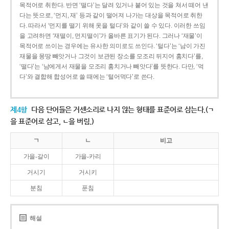
목적어로 취한다. 반면 ‘떨다’는 달려 있거나 붙어 있는 것을 쳐서 떼어 낸
다는 뜻으로, ‘먼지, 재’ 등과 같이 떨어져 나가는 대상을 목적어로 취한
다. 따라서 ‘먼지를 떨기 위해 옷을 털다’와 같이 쓸 수 있다. 이러한 쓰임
을 고려하면 ‘재떨이, 먼지떨이’가 올바른 표기가 된다. 그러나 ‘재물’이
목적어로 쓰이는 경우에는 유사한 의미로도 쓰인다. ‘털다’는 ‘남이 가진
재물을 몽땅 빼앗거나 그것이 보관된 장소를 모조리 뒤지어 훔치다’를,
‘떨다’는 ‘남에게서 재물을 모조리 훔치거나 빼앗다’를 뜻한다. 다만, ‘먹
다’와 결합해 합성어로 쓸 때에는 ‘털어먹다’로 쓴다.
제4항
다음 단어들은 거센소리로 나지 않는 형태를 표준어로 삼는다.(ㄱ
을 표준어로 삼고, ㄴ을 버림.)
ㄱ
ㄴ
비고
가을-갈이
가을-카리
거시기
거시키
분침
푼침
해설