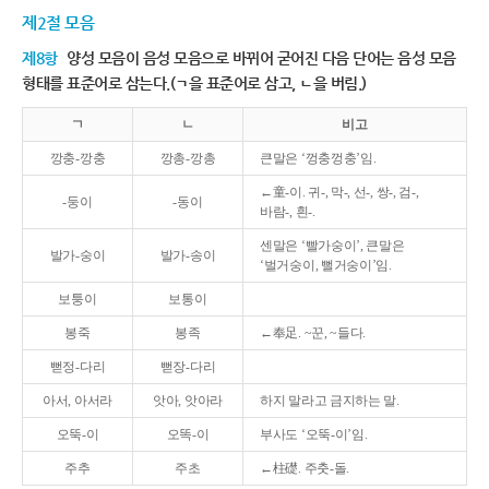
제2절 모음
제8항
양성 모음이 음성 모음으로 바뀌어 굳어진 다음 단어는 음성 모음
형태를 표준어로 삼는다.(ㄱ을 표준어로 삼고, ㄴ을 버림.)
ㄱ
ㄴ
비고
깡충-깡충
깡총-깡총
큰말은 ‘껑충껑충’임.
←童-이. 귀-, 막-, 선-, 쌍-, 검-,
-둥이
-동이
바람-, 흰-.
센말은 ‘빨가숭이’, 큰말은
발가-숭이
발가-송이
‘벌거숭이, 뻘거숭이’임.
보퉁이
보통이
봉죽
봉족
←奉足. ~꾼, ~들다.
뻗정-다리
뻗장-다리
아서, 아서라
앗아, 앗아라
하지 말라고 금지하는 말.
오뚝-이
오똑-이
부사도 ‘오뚝-이’임.
주추
주초
←柱礎. 주춧-돌.