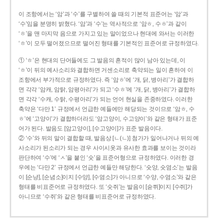
이 조항에서는 ‘암’과 ‘수’를 구별하여 쓸 때의 기본적 표준어는 ‘암’과
‘수’임을 분명히 밝혔다. ‘암’과 ‘수’는 역사적으로 ‘암ㅎ, 수ㅎ’과 같이
‘ㅎ’을 맨 마지막 음으로 가지고 있는 말이었으나 현대에 와서는 이러한
‘ㅎ’이 모두 떨어졌으므로 떨어진 형태를 기본적인 표준어로 규정하였다.
① ‘ㅎ’은 현대의 단어들에도 그 발음의 흔적이 많이 남아 있는데, 이
‘ㅎ’이 뒤의 예사소리와 결합하면 거센소리로 축약되는 일이 흔하여 이
조항에서 부가적으로 규정하였다. 즉 ‘암ㅎ’에 ‘개, 닭, 병아리’가 결합하
면 각각 ‘암캐, 암탉, 암평아리’가 되고 ‘수ㅎ’에 ‘개, 닭, 병아리’가 결합하
면 각각 ‘수캐, 수탉, 수평아리’가 되는 언어 현실을 존중하였다. 이러한
축약은 ‘다만 1’ 규정에서 언급한 예들에만 해당되는 것이므로 ‘암ㅎ, 수
ㅎ’에 ‘고양이’가 결합하더라도 ‘암고양이, 수고양이’와 같은 형태가 표준
어가 된다. 발음도 [암고양이], [수고양이]가 표준 발음이다.
② ‘수’와 뒤의 말이 결합할 때, 발음상 [ㄴ(ㄴ)] 첨가가 일어나거나 뒤의 예
사소리가 된소리가 되는 경우 사이시옷과 유사한 효과를 보이는 것이라
판단하여 ‘수’에 ‘ㅅ’을 붙인 ‘숫’을 표준어형으로 규정하였다. 이러한 경
우에는 ‘다만 2’ 규정에서 언급한 예들만 해당한다. ‘숫양, 숫염소’는 발음
이 [순냥], [순념소]이지 [수양], [수염소]가 아니므로 ‘수양, 수염소’와 같은
형태를 비표준어로 규정하였다. 또 ‘숫쥐’는 발음이 [숟쮜]이지 [수쥐]가
아니므로 ‘수쥐’와 같은 형태를 비표준어로 규정하였다.