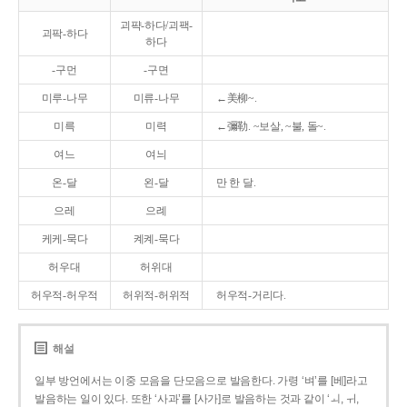
괴퍅-하다/괴팩-
괴팍-하다
하다
-구먼
-구면
미루-나무
미류-나무
←美柳~.
미륵
미력
←彌勒. ~보살, ~불, 돌~.
여느
여늬
온-달
왼-달
만 한 달.
으레
으례
케케-묵다
켸켸-묵다
허우대
허위대
허우적-허우적
허위적-허위적
허우적-거리다.
해설
일부 방언에서는 이중 모음을 단모음으로 발음한다. 가령 ‘벼’를 [베]라고
발음하는 일이 있다. 또한 ‘사과’를 [사가]로 발음하는 것과 같이 ‘ㅚ, ㅟ,