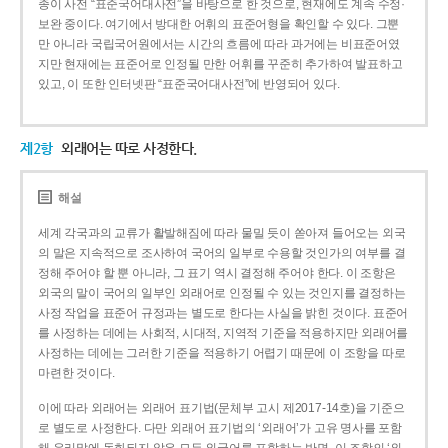
종이 사전 “표준국어대사전”을 바탕으로 한 것으로, 현재에도 계속 수정·
보완 중이다. 여기에서 방대한 어휘의 표준어형을 확인할 수 있다. 그뿐
만 아니라 국립국어원에서는 시간의 흐름에 따라 과거에는 비표준어였
지만 현재에는 표준어로 인정될 만한 어휘를 꾸준히 추가하여 발표하고
있고, 이 또한 인터넷판 “표준국어대사전”에 반영되어 있다.
제2항
외래어는 따로 사정한다.
해설
세계 각국과의 교류가 활발해짐에 따라 물밀 듯이 쏟아져 들어오는 외국
의 말은 지속적으로 조사하여 국어의 일부로 수용할 것인가의 여부를 결
정해 주어야 할 뿐 아니라, 그 표기 역시 결정해 주어야 한다. 이 조항은
외국의 말이 국어의 일부인 외래어로 인정될 수 있는 것인지를 결정하는
사정 작업을 표준어 규정과는 별도로 한다는 사실을 밝힌 것이다. 표준어
를 사정하는 데에는 사회적, 시대적, 지역적 기준을 적용하지만 외래어를
사정하는 데에는 그러한 기준을 적용하기 어렵기 때문에 이 조항을 따로
마련한 것이다.
이에 따라 외래어는 외래어 표기법(문체부 고시 제2017-14호)을 기준으
로 별도로 사정한다. 다만 외래어 표기법의 ‘외래어’가 고유 명사를 포함