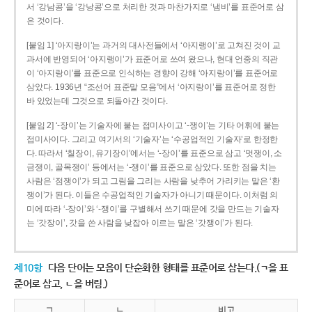
서 ‘강남콩’을 ‘강낭콩’으로 처리한 것과 마찬가지로 ‘냄비’를 표준어로 삼
은 것이다.
[붙임 1] ‘아지랑이’는 과거의 대사전들에서 ‘아지랭이’로 고쳐진 것이 교
과서에 반영되어 ‘아지랭이’가 표준어로 쓰여 왔으나, 현대 언중의 직관
이 ‘아지랑이’를 표준으로 인식하는 경향이 강해 ‘아지랑이’를 표준어로
삼았다. 1936년 “조선어 표준말 모음”에서 ‘아지랑이’를 표준어로 정한
바 있었는데 그것으로 되돌아간 것이다.
[붙임 2] ‘-장이’는 기술자에 붙는 접미사이고 ‘-쟁이’는 기타 어휘에 붙는
접미사이다. 그리고 여기서의 ‘기술자’는 ‘수공업적인 기술자’로 한정한
다. 따라서 ‘칠장이, 유기장이’에서는 ‘-장이’를 표준으로 삼고 ‘멋쟁이, 소
금쟁이, 골목쟁이’ 등에서는 ‘-쟁이’를 표준으로 삼았다. 또한 점을 치는
사람은 ‘점쟁이’가 되고 그림을 그리는 사람을 낮추어 가리키는 말은 ‘환
쟁이’가 된다. 이들은 수공업적인 기술자가 아니기 때문이다. 이처럼 의
미에 따라 ‘-장이’와 ‘-쟁이’를 구별해서 쓰기 때문에 갓을 만드는 기술자
는 ‘갓장이’, 갓을 쓴 사람을 낮잡아 이르는 말은 ‘갓쟁이’가 된다.
제10항
다음 단어는 모음이 단순화한 형태를 표준어로 삼는다.(ㄱ을 표
준어로 삼고, ㄴ을 버림.)
ㄱ
ㄴ
비고