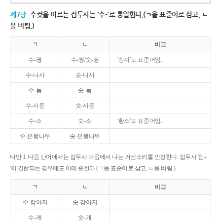
제7항
수컷을 이르는 접두사는 '수-'로 통일한다.(ㄱ을 표준어로 삼고, ㄴ
을 버림.)
ㄱ
ㄴ
비고
수-꿩
수-퀑/숫-꿩
'장끼'도 표준어임.
수-나사
숫-나사
수-놈
숫-놈
수-사돈
숫-사돈
수-소
숫-소
'황소'도 표준어임.
수-은행나무
숫-은행나무
다만 1. 다음 단어에서는 접두사 다음에서 나는 거센소리를 인정한다. 접두사 '암-
'이 결합되는 경우에도 이에 준한다.(ㄱ을 표준어로 삼고, ㄴ을 버림.)
ㄱ
ㄴ
비고
수-캉아지
숫-강아지
수-캐
숫-개