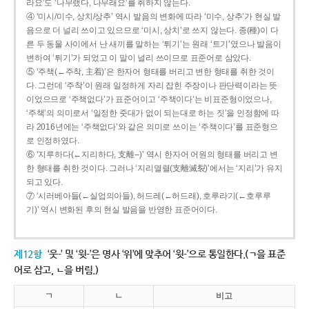
라요’도 ‘나무랬다, 나무래요’를 취하지 않는다.
④ ‘미시/미수, 상치/상추’ 역시 발음의 변화에 따라 ‘미수, 상추’가 현실 발
음으로 더 널리 쓰이고 있으므로 ‘미시, 상치’로 쓰지 않는다. 종(種)이 다
른 두 동물 사이에서 난 새끼를 말하는 ‘튀기’는 원래 ‘트기’였으나 발음이
변하여 ‘튀기’가 되었고 이 말이 널리 쓰이므로 표준어로 삼았다.
⑤ ‘주책(←주착, 主着)’은 한자어 형태를 버리고 변한 형태를 취한 것이
다. 그런데 ‘주착’이 원래 일정하게 자리 잡힌 주장이나 판단력이라는 뜻
이었으므로 ‘주책없다’가 표준어이고 ‘주책이다’는 비표준형이었으나,
‘주책’의 의미로서 ‘일정한 줏대가 없이 되는대로 하는 짓’을 인정함에 따
라 2016년에는 ‘주책없다’와 같은 의미로 쓰이는 ‘주책이다’를 표준형으
로 인정하였다.
⑥ ‘지루하다(←지리하다, 支離--)’ 역시 한자어 어원의 형태를 버리고 변
한 형태를 취한 것이다. 그러나 ‘지리멸렬(支離滅裂)’에서는 ‘지리’가 유지
되고 있다.
⑦ ‘시러베아들(←실업의아들), 허드레(←허드래), 호루라기(←호루루
기)’ 역시 변화된 후의 현실 발음을 반영한 표준어이다.
제12항
‘웃-’ 및 ‘윗-’은 명사 ‘위’에 맞추어 ‘윗-’으로 통일한다.(ㄱ을 표준
어로 삼고, ㄴ을 버림.)
ㄱ
ㄴ
비고