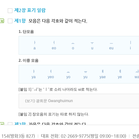
제2장 표기 일람
제1항
모음은 다음 각호와 같이 적는다.
북
1. 단모음
ㅏ
ㅓ
ㅗ
ㅜ
ㅡ
ㅣ
a
eo
o
u
eu
i
2. 이중 모음
ㅑ
ㅕ
ㅛ
ㅠ
ㅒ
ㅖ
ya
yeo
yo
yu
yae
ye
w
[붙임 1] ‘ㅢ’는 ‘ㅣ’로 소리 나더라도 ui로 적는다.
(보기) 광희문 Gwanghuimun
[붙임 2] 장모음의 표기는 따로 하지 않는다.
제2항
자음은 다음 각호와 같이 적는다.
북
1. 파열음
154(방화3동 827)
대표 전화: 02-2669-9775(평일 09:00~18:00)
전송