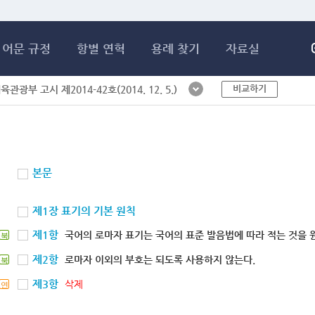
메인콘텐츠 바로가기
어문 규정
항별 연혁
용례 찾기
자료실
비교하기
체육관광부 고시 제2014-42호(2014. 12. 5.)
본문
제1장 표기의 기본 원칙
제1항
국어의 로마자 표기는 국어의 표준 발음법에 따라 적는 것을 
북
제2항
로마자 이외의 부호는 되도록 사용하지 않는다.
북
제3항
삭제
연