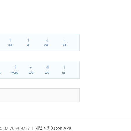
ㅐ
ㅔ
ㅚ
ㅟ
ae
e
oe
wi
ㅘ
ㅙ
ㅝ
ㅞ
ㅢ
a
wae
wo
we
ui
: 02-2669-9737
개발지원(Open API)