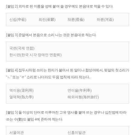
[붙임 2] 외자로 된 이름을 성에 붙여 쓸 경우에도 본음대로 적을 수 있다.
신립(申砬)
최린(崔麟)
채륜(蔡倫)
하륜(河崙)
[붙임 3] 준말에서 본음으로 소리 나는 것은 본음대로 적는다.
국련(국제 연합)
한시련(한국 시각 장애인 연합회)
[붙임 4] 접두사처럼 쓰이는 한자가 붙어서 된 말이나 합성어에서, 뒷말의 첫소리가
‘ㄴ’ 또는 ‘ㄹ’ 소리로 나더라도 두음 법칙에 따라 적는다.
역이용(逆利用)
연이율(年利率)
열역학(熱力學)
해외여행(海外旅行)
[붙임 5] 둘 이상의 단어로 이루어진 고유 명사를 붙여 쓰는 경우나 십진법에 따라
쓰는 수(數)도 붙임 4에 준하여 적는다.
서울여관
신흥이발관