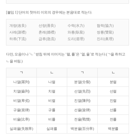
[붙임 1] 단어의 첫머리 이외의 경우에는 본음대로 적는다.
개량(改良)
선량(善良)
수력(水力)
협력(協力)
사례(謝禮)
혼례(婚禮)
와룡(臥龍)
쌍룡(雙龍)
하류(下流)
급류(急流)
도리(道理)
진리(眞理)
다만, 모음이나 ‘ㄴ’ 받침 뒤에 이어지는 ‘렬, 률’은 ‘열, 율’로 적는다.(ㄱ을 취하고
ㄴ을 버림.)
ㄱ
ㄴ
ㄱ
ㄴ
나열(羅列)
나렬
분열(分裂)
분렬
치열(齒列)
치렬
선열(先烈)
선렬
비열(卑劣)
비렬
진열(陳列)
진렬
규율(規律)
규률
선율(旋律)
선률
비율(比率)
비률
전율(戰慄)
전률
실패율(失敗率)
실패률
백분율(百分率)
백분률