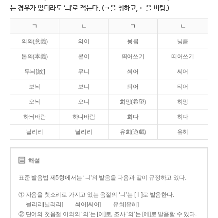
는 경우가 있더라도 ‘ㅢ’로 적는다. (ㄱ을 취하고, ㄴ을 버림.)
ㄱ
ㄴ
ㄱ
ㄴ
의의(意義)
의이
닁큼
닝큼
본의(本義)
본이
띄어쓰기
띠어쓰기
무늬[紋]
무니
씌어
씨어
보늬
보니
틔어
티어
오늬
오니
희망(希望)
히망
하늬바람
하니바람
희다
히다
늴리리
닐리리
유희(遊戱)
유히
해설
표준 발음법 제5항에서는 ‘ㅢ’의 발음을 다음과 같이 규정하고 있다.
① 자음을 첫소리로 가지고 있는 음절의 ‘ㅢ’는 [ㅣ]로 발음한다.
늴리리[닐리리]
씌어[씨어]
유희[유히]
② 단어의 첫음절 이외의 ‘의’는 [이]로, 조사 ‘의’는 [에]로 발음할 수 있다.