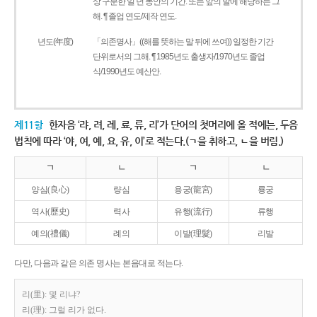
상 구분한 일 년 동안의 기간. 또는 앞의 말에 해당하는 그
해. ¶ 졸업 연도/제작 연도.
년도(年度)
「의존명사」((해를 뜻하는 말 뒤에 쓰여)) 일정한 기간
단위로서의 그해. ¶ 1985년도 출생자/1970년도 졸업
식/1990년도 예산안.
제11항
한자음 ‘랴, 려, 례, 료, 류, 리’가 단어의 첫머리에 올 적에는, 두음
법칙에 따라 ‘야, 여, 예, 요, 유, 이’로 적는다.(ㄱ을 취하고, ㄴ을 버림.)
ㄱ
ㄴ
ㄱ
ㄴ
양심(良心)
량심
용궁(龍宮)
룡궁
역사(歷史)
력사
유행(流行)
류행
예의(禮儀)
례의
이발(理髮)
리발
다만, 다음과 같은 의존 명사는 본음대로 적는다.
리(里): 몇 리냐?
리(理): 그럴 리가 없다.