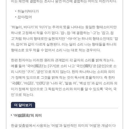
이는 체언에 결합하는 조사나 용언 어간에 결합하는 어미도 마찬가지다.
하늘이/바다가
잡아/접어
‘하늘이, 바다가’의 ‘이/가’는 주격의 뜻을 나타내는 동일한 형태소이지만
하나로 고정해서 적을 수가 없다. ‘잡-, 접-’에 결합하는 ‘-고’는 ‘잡고, 접
고’처럼 하나의 형태로만 실현되지만 ‘-아/-어’는 하나의 형태소인데도 ‘잡
아, 접어’와 같이 다르게 실현된다. 이는 달리 소리 나는 형태들을 하나의
형태소로 모두 적을 수 없어서 소리 나는 대로 적는 경우이다.
한편 한자어는 이러한 원리와 관계없이 각 글자의 소리를 밝혀 적는다.
예를 들어 ‘국어(國語)’는 [구거]로 소리 나고 ‘국민(國民)’은 [궁민]으로 소
리 나지만 ‘구거’, ‘궁민’으로 적지 않는다. 한자 하나하나는 소리와 의미
가 정해져 있으므로 그것을 밝혀 적는 것이 독서에 효율적이다. 즉 한자
‘국(國)’, ‘어(語)’, ‘민(民)’은 ‘나라 국’, ‘말씀 어’, ‘백성 민’과 같이 소리와 의
미가 정해져 있으므로 그 독립적인 소리와 의미를 알 수 있도록 ‘국어, 국
민’으로 적는다.
더 알아보기
‘어법(語法)’의 의미
한글 맞춤법에서 사용되는 ‘어법’과 일반적인 의미의 ‘어법’은 개념이 다