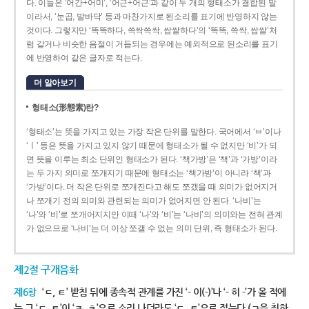
다. 이들은 ‘어간+어미’, ‘어근+어근’과 같이 두 개의 형태소가 결합된 말
이라서, ‘눈곱, 발바닥’ 등과 마찬가지로 된소리를 표기에 반영하지 않는
것이다. 그렇지만 ‘똑똑하다, 쓱싹쓱싹, 쌉쌀하다’의 ‘똑똑, 쓱싹, 쌉쌀’처
럼 같거나 비슷한 음절이 거듭되는 경우에는 예외적으로 된소리를 표기
에 반영하여 같은 글자로 적는다.
더 알아보기
형태소(形態素)란?
‘형태소’는 뜻을 가지고 있는 가장 작은 단위를 말한다. 국어에서 ‘ㅂ’이나
‘ㅣ’ 등은 뜻을 가지고 있지 않기 때문에 형태소가 될 수 없지만 ‘비’가 되
면 뜻을 이루는 최소 단위인 형태소가 된다. ‘책가방’은 ‘책’과 ‘가방’이라
는 두 가지 의미로 쪼개지기 때문에 형태소는 ‘책가방’이 아니라 ‘책’과
‘가방’이다. 더 작은 단위로 쪼개진다고 해도 쪼갰을 때 의미가 없어지거
나 쪼개기 전의 의미와 관련되는 의미가 없어지면 안 된다. ‘나비’는
‘나’와 ‘비’로 쪼개어지지만 이때 ‘나’와 ‘비’는 ‘나비’의 의미와는 전혀 관계
가 없으므로 ‘나비’는 더 이상 쪼갤 수 없는 의미 단위, 즉 형태소가 된다.
제2절 구개음화
제6항
‘ㄷ, ㅌ’ 받침 뒤에 종속적 관계를 가진 ‘- 이(-)’나 ‘- 히 -’가 올 적에
는 그 ‘ㄷ, ㅌ’이 ‘ㅈ, ㅊ’으로 소리 나더라도 ‘ㄷ, ㅌ’으로 적는다.(ㄱ을 취하