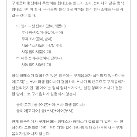
구개음화 현상에서 후행하는 형태소는 반드시 조사, 접미사와 같은 형식
형태소이어야 한다. 구개음화 현상에 관여하는 형식 형태소에는 다음과
같은 것이 있다.
이: 명사 파생 접미사(맏이, 해돋이)
부사 파생 접미사(같이, 굳이)
주격 조사(끝이, 밭이)
서술격 조사(끝이다, 밭이다)
사동 접미사(붙이다)
히: 피동 접미사(걷히다, 닫히다)
사동 접미사(굳히다)
형식 형태소가 결합하지 않은 경우에는 구개음화가 실현되지 않는다. ‘곧
이[고지]’는 부사 파생 접미사가 결합하여 부사가 되었으므로 구개음화가
실현되었지만, ‘곧이어’는 형식 형태소가 아닌 실질 형태소 부사가 결합
한 말이므로 구개음화가 실현되지 않는다.
곧이[고지]: 곧-­(어근)+­-이(부사 파생 접미사)
곧이어[고디어]: 곧(부사)+이어(부사)
현재 표준어에서 구개음화는 형태소와 형태소가 결합할 때 일어나는 현
상이다. 그러므로 ‘마디, 견디다’와 같이 하나의 형태소 내부에서는 구개
음화가 일어나지 않는다.