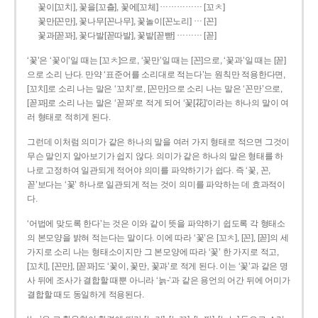
……………
꽃이[꼬치], 꽃을[꼬츨], 꽃에[꼬체]
[꼬ㅊ]
…
꽃만[꼰만], 꽃나무[꼰나무], 꽃놀이[꼰노리]
[꼰]
………
꽃과[꼳꽈], 꽃다발[꼳따발], 꽃밭[꼳빧]
[꼳]
‘꽃’은 ‘꽃이’일 때는 [꼬ㅊ]으로, ‘꽃만’일 때는 [꼰]으로, ‘꽃과’일 때는 [꼳]
으로 소리 난다. 만약 ‘표준어를 소리대로 적는다’는 원칙만 적용한다면,
[꼬치]로 소리 나는 말은 ‘꼬치’로, [꼰만]으로 소리 나는 말은 ‘꼰만’으로,
[꼳꽈]로 소리 나는 말은 ‘꼳꽈’로 적게 되어 ‘꽃[花]’이라는 하나의 말이 여
러 형태로 적히게 된다.
그런데 이처럼 의미가 같은 하나의 말을 여러 가지 형태로 적으면 그것이
무슨 말인지 알아보기가 쉽지 않다. 의미가 같은 하나의 말은 형태를 하
나로 고정하여 일관되게 적어야 의미를 파악하기가 쉽다. 즉 ‘꽃, 꼰,
꼳’보다는 ‘꽃’ 하나로 일관되게 적는 것이 의미를 파악하는 데 효과적이
다.
‘어법에 맞도록 한다’는 것은 이와 같이 뜻을 파악하기 쉽도록 각 형태소
의 본모양을 밝혀 적는다는 말이다. 이에 따라 ‘꽃’은 [꼬ㅊ], [꼰], [꼳]의 세
가지로 소리 나는 형태소이지만 그 본모양에 따라 ‘꽃’ 한 가지로 적고,
[꼬치], [꼰만], [꼳꽈]도 ‘꽃이, 꽃만, 꽃과’로 적게 된다. 이는 ‘꽃’과 같은 명
사 뒤에 조사가 결합할 때뿐 아니라 ‘늙-’과 같은 용언의 어간 뒤에 어미가
결합할 때도 동일하게 적용된다.