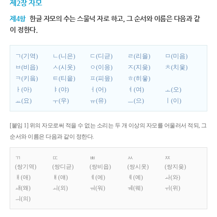
제2장 자모
제4항
한글 자모의 수는 스물넉 자로 하고, 그 순서와 이름은 다음과 같
이 정한다.
ㄱ(기역)
ㄴ(니은)
ㄷ(디귿)
ㄹ(리을)
ㅁ(미음)
ㅂ(비읍)
ㅅ(시옷)
ㅇ(이응)
ㅈ(지읒)
ㅊ(치읓)
ㅋ(키읔)
ㅌ(티읕)
ㅍ(피읖)
ㅎ(히읗)
ㅏ(아)
ㅑ(야)
ㅓ(어)
ㅕ(여)
ㅗ(오)
ㅛ(요)
ㅜ(우)
ㅠ(유)
ㅡ(으)
ㅣ(이)
[붙임 1] 위의 자모로써 적을 수 없는 소리는 두 개 이상의 자모를 어울러서 적되, 그
순서와 이름은 다음과 같이 정한다.
ㄲ
ㄸ
ㅃ
ㅆ
ㅉ
(쌍기역)
(쌍디귿)
(쌍비읍)
(쌍시옷)
(쌍지읒)
ㅐ(애)
ㅒ(얘)
ㅔ(에)
ㅖ(예)
ㅘ(와)
ㅙ(왜)
ㅚ(외)
ㅝ(워)
ㅞ(웨)
ㅟ(위)
ㅢ(의)