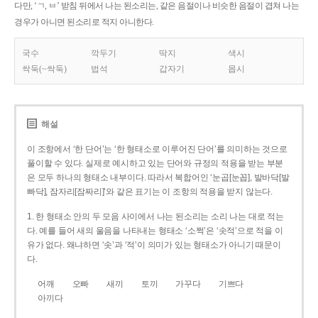
다만, ‘ㄱ, ㅂ’ 받침 뒤에서 나는 된소리는, 같은 음절이나 비슷한 음절이 겹쳐 나는
경우가 아니면 된소리로 적지 아니한다.
국수
깍두기
딱지
색시
싹둑(~싹둑)
법석
갑자기
몹시
해설
이 조항에서 ‘한 단어’는 ‘한 형태소로 이루어진 단어’를 의미하는 것으로
풀이할 수 있다. 실제로 예시하고 있는 단어와 규정의 적용을 받는 부분
은 모두 하나의 형태소 내부이다. 따라서 복합어인 ‘눈곱[눈꼽], 발바닥[발
빠닥], 잠자리[잠짜리]’와 같은 표기는 이 조항의 적용을 받지 않는다.
1. 한 형태소 안의 두 모음 사이에서 나는 된소리는 소리 나는 대로 적는
다. 예를 들어 새의 울음을 나타내는 형태소 ‘소쩍’은 ‘솟적’으로 적을 이
유가 없다. 왜냐하면 ‘솟’과 ‘적’이 의미가 있는 형태소가 아니기 때문이
다.
어깨
오빠
새끼
토끼
가꾸다
기쁘다
아끼다