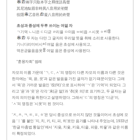
兩字只取本字之釋俚語爲聲
其尼池梨眉非時異八音用於初聲
役隱
乙音邑
凝八音用於終聲
초성과 종성에 두루 쓰이는 여덟 자
ㄱ기역 ㄴ니은 ㄷ디귿 ㄹ리을 ㅁ미음 ㅂ비읍 ㅅ시옷 ㆁ
두 자는 다만 그 글자의 우리말 뜻을 취해 소리로 사용한다.
기니디리미비시
여덟 음은 초성에 사용되고,
역은귿을음읍옷
여덟 음은 종성에 사용된다.
“훈몽자회” 범례
자모의 이름 가운데 ‘ㄱ, ㄷ, ㅅ’의 명칭이 다른 자모의 이름과 다른 것은
한자에는 ‘윽, 읃, 읏’과 같은 발음을 가진 글자가 없기 때문이었다. 그래
서 ‘윽’은 가까운 발음인 ‘役(역)’으로 표시하여 ‘ㄱ’은 ‘기역’이 되었다. 그
리고 ‘읃’과 ‘읏’은 각각 ‘末(귿 말)’과 ‘衣(옷 의)’로 표기하고, 두 글자는 글
자의 의미만을 취한다고 설명하였다. 그래서 ‘ㄷ’의 명칭은 ‘디귿’이,
‘ㅅ’의 명칭은 ‘시옷’이 된 것이다.
‘ㅈ, ㅊ, ㅋ, ㅌ, ㅍ, ㅎ’은 당시 종성으로 쓰이지 않던 것들이어서 초성에 모
음 ‘ㅣ’를 붙인 ‘지, 치, 키, 티, 피, 히’로만 음가를 나타내 주었는데, 1933년
‘한글 마춤법 통일안’에서 ‘지읒, 치읓, 키읔, 티읕, 피읖, 히읗’과 같은 이름
이 확정되었다.