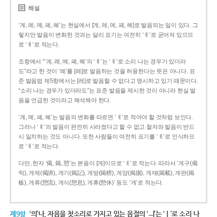
해설
‘계, 례, 몌, 폐, 혜’는 현실에서 [게, 레, 메, 페, 헤]로 발음되는 일이 있다. 그
렇지만 발음이 변화한 것과는 달리 표기는 여전히 ‘ㅖ’로 굳어져 있으므
로 ‘ㅖ’로 적는다.
조항에서 “‘계, 례, 몌, 폐, 혜’의 ‘ㅖ’는 ‘ㅔ’로 소리 나는 경우가 있더라
도”라고 한 것이 ‘례’를 [레]로 발음하는 것을 허용한다는 뜻은 아니다. 표
준 발음법 제5항에서는 [레]로 발음할 수 없다고 명시하고 있기 때문이다.
“소리 나는 경우가 있더라도”는 표준 발음을 제시한 것이 아니라 현실 발
음을 언급한 것이라고 해석해야 한다.
‘계, 몌, 폐, 혜’는 발음의 변화를 따르면 ‘ㅔ’로 적어야 할 것처럼 보인다.
그러나 ‘ㅖ’의 발음이 완전히 사라졌다고 할 수 없고 철자와 발음이 반드
시 일치하는 것도 아니다. 또한 사람들이 여전히 표기를 ‘ㅖ’로 인식하므
로 ‘ㅖ’로 적는다.
다만, 한자 ‘偈, 揭, 憩’는 본음이 [게]이므로 ‘ㅔ’로 적는다. 따라서 ‘게구(偈
句), 게제(偈諦), 게기(揭記), 게방(揭榜), 게양(揭揚), 게재(揭載), 게판(揭
板), 게류(憩流), 게식(憩息), 게휴(憩休)’ 등도 ‘게’로 적는다.
제9항
‘의’나, 자음을 첫소리로 가지고 있는 음절의 ‘ㅢ’는 ‘ㅣ’로 소리 나