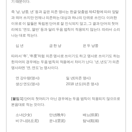
기 때문이다.
즉 ‘냥, 냥쭝, 년’ 등과 같은 의존 명사는 한글 맞춤법 제42항에 따라 앞말
과 띄어 쓰지만 언제나 의존하는 대상과 하나의 단위로 쓰인다. 이러한
이유로 이 말들은 독립된 단어로 잘 인식되지 않고, 그 결과 단어의 첫머
리에도 ‘연도, 열반’ 등과 달리 두음 법칙이 적용되지 않는다. 따라서 소리
나는 대로 적는다.
십 년
금 한 냥
은 두 냥쭝
따라서 ‘年’, ‘年度’처럼 의존 명사로 쓰이기도 하고 명사로 쓰이기도 하는
한자어의 경우에는 두음 법칙의 적용에서 차이가 난다. ‘년, 년도’가 의존
명사라면 ‘연, 연도’는 명사이다.
연 강수량(명사)
일 년(의존 명사)
생산 연도(명사)
2018 년도(의존 명사)
[붙임 1]
단어의 첫머리가 아닌 경우에는 두음 법칙이 적용되지 않으므로
본음대로 적는 것이다.
소녀(少女)
만년(晩年)
배뇨(排尿)
비구니(比丘尼)
운니(雲泥)
탐닉(耽溺)