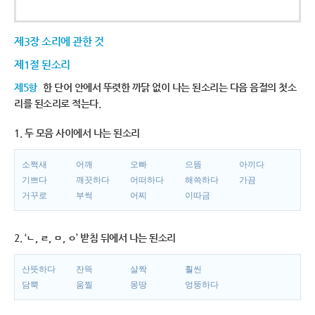
제3장 소리에 관한 것
제1절 된소리
제5항
한 단어 안에서 뚜렷한 까닭 없이 나는 된소리는 다음 음절의 첫소
리를 된소리로 적는다.
1. 두 모음 사이에서 나는 된소리
소쩍새
어깨
오빠
으뜸
아끼다
기쁘다
깨끗하다
어떠하다
해쓱하다
가끔
거꾸로
부썩
어찌
이따금
2. ‘ㄴ, ㄹ, ㅁ, ㅇ’ 받침 뒤에서 나는 된소리
산뜻하다
잔뜩
살짝
훨씬
담뿍
움찔
몽땅
엉뚱하다