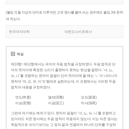
[붙임 3] 둘 이상의 단어로 이루어진 고유 명사를 붙여 쓰는 경우에도 붙임 2에 준하
여 적는다.
한국여자대학
대한요소비료회사
해설
제10항~제12항에서는 국어의 두음 법칙을 규정하였다. 두음 법칙은 단
어의 첫머리에 특정한 소리가 출현하지 못하는 현상을 말한다. ‘녀, 뇨,
뉴, 니’를 포함하는 한자어 음절이 단어 첫머리에 올 때는 ‘ㄴ’이 나타나지
못하여 ‘여, 요, 유, 이’의 형태로 실현되는데, 이 조항에서는 이러한 두음
법칙의 내용을 규정하였다.
연도(年度)
열반(涅槃)
요도(尿道)
이승(尼僧)
이공(泥工)
익사(溺死)
그런데 여기에는 예외가 있다. 한자어 음절이 ‘녀, 뇨, 뉴, 니’를 포함하고
있더라도 의존 명사에는 두음 법칙이 적용되지 않는다. 이는 의존 명사는
독립적으로 쓰이기보다는 그 앞의 말과 연결되어 하나의 단위를 구성하