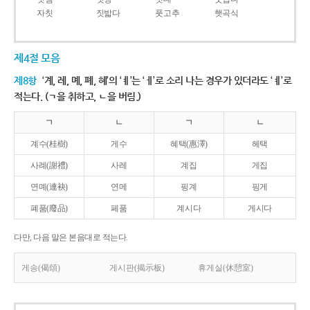
자칫
짓밟다
풋고추
햇곡식
제4절 모음
제8항
‘계, 례, 몌, 폐, 혜’의 ‘ㅖ’는 ‘ㅔ’로 소리 나는 경우가 있더라도 ‘ㅖ’로
적는다. (ㄱ을 취하고, ㄴ을 버림.)
ㄱ
ㄴ
ㄱ
ㄴ
계수(桂樹)
게수
혜택(惠澤)
헤택
사례(謝禮)
사레
계집
게집
연몌(連袂)
연메
핑계
핑게
폐품(廢品)
페품
계시다
게시다
다만, 다음 말은 본음대로 적는다.
게송(偈頌)
게시판(揭示板)
휴게실(休憩室)