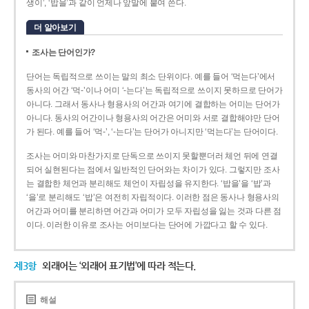
생이’, ‘밥을’과 같이 언제나 앞말에 붙여 쓴다.
더 알아보기
조사는 단어인가?
단어는 독립적으로 쓰이는 말의 최소 단위이다. 예를 들어 ‘먹는다’에서
동사의 어간 ‘먹-­’이나 어미 ‘­-는다’는 독립적으로 쓰이지 못하므로 단어가
아니다. 그래서 동사나 형용사의 어간과 여기에 결합하는 어미는 단어가
아니다. 동사의 어간이나 형용사의 어간은 어미와 서로 결합해야만 단어
가 된다. 예를 들어 ‘먹-’, ‘-는다’는 단어가 아니지만 ‘먹는다’는 단어이다.
조사는 어미와 마찬가지로 단독으로 쓰이지 못할뿐더러 체언 뒤에 연결
되어 실현된다는 점에서 일반적인 단어와는 차이가 있다. 그렇지만 조사
는 결합한 체언과 분리해도 체언이 자립성을 유지한다. ‘밥을’을 ‘밥’과
‘을’로 분리해도 ‘밥’은 여전히 자립적이다. 이러한 점은 동사나 형용사의
어간과 어미를 분리하면 어간과 어미가 모두 자립성을 잃는 것과 다른 점
이다. 이러한 이유로 조사는 어미보다는 단어에 가깝다고 할 수 있다.
제3항
외래어는 ‘외래어 표기법’에 따라 적는다.
해설