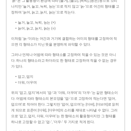
‘늙-’은 그 활용형이 환경에 따라 [늘거], [늘꼬], [늑찌], [능는] 등으로 소리
나지만 ‘늘거, 늘꼬, 늑찌, 능는’으로 적지 않고 ‘늙-’으로 어간의 형태를 고
정하여 ‘늙어, 늙고, 늙지, 늙는’으로 적는다.
늘거, 늘꼬, 늑찌, 능는 (×)
늙어, 늙고, 늙지, 늙는 (○)
이처럼 ‘늙-­’이라는 어간과 거기에 결합하는 어미의 형태를 고정하여 적
으면 각 형태소가 지닌 뜻을 분명하게 파악할 수 있다.
그러나 언제나 어법에 따라 형태소를 고정하여 적을 수 있는 것은 아니
다. 하나의 형태소라고 하더라도 한 형태로 고정하여 적을 수 없는 경우
가 있다.
덥고, 덥지
더워, 더우며
위의 ‘덥고, 덥지’에서의 ‘덥-­’과 ‘더워, 더우며’의 ‘더우-­’는 같은 형태소이
다. 어법에 따라 형태소의 본모양을 ‘덥-­’으로 고정하여 적는다면 ‘덥어,
덥으며’로 적어야 한다. 그렇지만 ‘덥어, 덥으며’는 [더버], [더브며]로 읽히
게 되므로 표준어 [더워], [더우며]의 소리를 제대로 나타낼 수 없다. 그러
므로 ‘덥고, 덥지, 더워, 더우며’는 한 형태소의 활용형이지만 그 형태를
하나로 고정할 수 없고 ‘덥-’, ‘더우-’ 두 가지로 적게 된다.