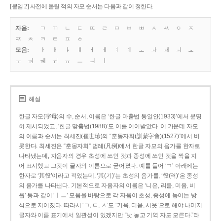
[붙임 2] 사전에 올릴 적의 자모 순서는 다음과 같이 정한다.
자음:
ㄱ
ㄲ
ㄴ
ㄷ
ㄸ
ㄹ
ㅁ
ㅂ
ㅃ
ㅅ
ㅆ
ㅇ
ㅈ
ㅉ
ㅊ
ㅋ
ㅌ
ㅍ
ㅎ
모음:
ㅏ
ㅐ
ㅑ
ㅒ
ㅓ
ㅔ
ㅕ
ㅖ
ㅗ
ㅘ
ㅙ
ㅚ
ㅛ
ㅜ
ㅝ
ㅞ
ㅟ
ㅠ
ㅡ
ㅢ
ㅣ
해설
한글 자모(字母)의 수, 순서, 이름은 ‘한글 마춤법 통일안(1933)’에서 분명
히 제시되었고, ‘한글 맞춤법(1988)’도 이를 이어받았다. 이 가운데 자모
의 이름과 순서는 최세진(崔世珍)의 “훈몽자회(訓蒙字會)(1527)”에서 비
롯한다. 최세진은 “훈몽자회” 범례(凡例)에서 한글 자모의 음가를 한자로
나타냈는데, 자음자의 경우 초성에 쓰인 것과 종성에 쓰인 것을 짝을 지
어 표시했고 그것이 글자의 이름으로 굳어졌다. 예를 들어 ‘ㄱ’ 아래에는
한자로 ‘其役’이라고 적었는데, ‘其(기)’는 초성의 음가를, ‘役(역)’은 종성
의 음가를 나타낸다. 기본적으로 자음자의 이름은 ‘니은, 리을, 미음, 비
읍’ 등과 같이 ‘ㅣㅡ’ 모음을 바탕으로 각 자음이 초성, 종성에 놓이는 방
식으로 지어졌다. 따라서 ‘ㄱ, ㄷ, ㅅ’도 ‘기윽, 디읃, 시읏’으로 해야 나머지
글자와 이름 표기에서 일관성이 있겠지만 “낫 놓고 기역 자도 모른다.”라