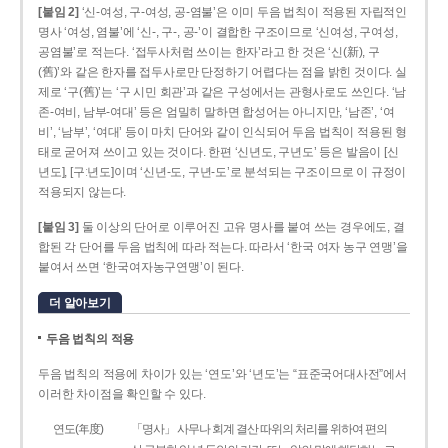
[붙임 2]
‘신-여성, 구-여성, 공-염불’은 이미 두음 법칙이 적용된 자립적인
명사 ‘여성, 염불’에 ‘신-, 구-, 공-’이 결합한 구조이므로 ‘신여성, 구여성,
공염불’로 적는다. ‘접두사처럼 쓰이는 한자’라고 한 것은 ‘신(新), 구
(舊)’와 같은 한자를 접두사로만 단정하기 어렵다는 점을 밝힌 것이다. 실
제로 ‘구(舊)’는 ‘구 시민 회관’과 같은 구성에서는 관형사로도 쓰인다. ‘남
존­-여비, 남부-­여대’ 등은 엄밀히 말하면 합성어는 아니지만, ‘남존’, ‘여
비’, ‘남부’, ‘여대’ 등이 마치 단어와 같이 인식되어 두음 법칙이 적용된 형
태로 굳어져 쓰이고 있는 것이다. 한편 ‘신년도, 구년도’ 등은 발음이 [신
년도], [구ː년도]이며 ‘신년­-도, 구년-­도’로 분석되는 구조이므로 이 규정이
적용되지 않는다.
[붙임 3]
둘 이상의 단어로 이루어진 고유 명사를 붙여 쓰는 경우에도, 결
합된 각 단어를 두음 법칙에 따라 적는다. 따라서 ‘한국 여자 농구 연맹’을
붙여서 쓰면 ‘한국여자농구연맹’이 된다.
더 알아보기
두음 법칙의 적용
두음 법칙의 적용에 차이가 있는 ‘연도’와 ‘년도’는 “표준국어대사전”에서
이러한 차이점을 확인할 수 있다.
연도(年度)
「명사」 사무나 회계 결산 따위의 처리를 위하여 편의