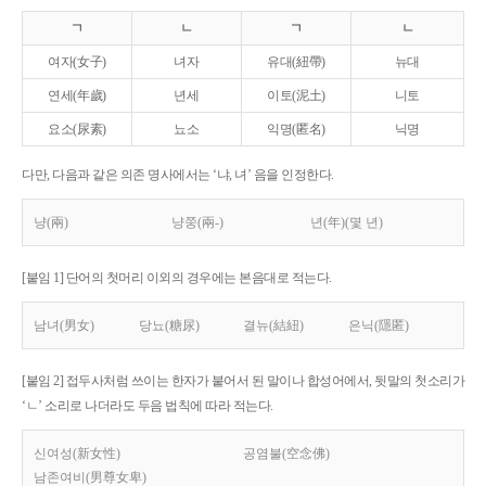
ㄱ
ㄴ
ㄱ
ㄴ
여자(女子)
녀자
유대(紐帶)
뉴대
연세(年歲)
년세
이토(泥土)
니토
요소(尿素)
뇨소
익명(匿名)
닉명
다만, 다음과 같은 의존 명사에서는 ‘냐, 녀’ 음을 인정한다.
냥(兩)
냥쭝(兩-)
년(年)(몇 년)
[붙임 1] 단어의 첫머리 이외의 경우에는 본음대로 적는다.
남녀(男女)
당뇨(糖尿)
결뉴(結紐)
은닉(隱匿)
[붙임 2] 접두사처럼 쓰이는 한자가 붙어서 된 말이나 합성어에서, 뒷말의 첫소리가
‘ㄴ’ 소리로 나더라도 두음 법칙에 따라 적는다.
신여성(新女性)
공염불(空念佛)
남존여비(男尊女卑)