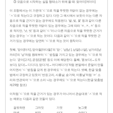
③ 모음으로 시작하는 실질 형태소가 뒤에 올 때: 젖어미[저더미]
이 조항에서는 이 가운데 ‘ㄷ’으로 적을 뚜렷한 까닭이 없는 경우에는
‘ㅅ’으로 적는다고 규정하고 있다. 다만 그 예시에서 보듯이 이는 다른 자
음으로 적을 근거가 없는 경우에도 적용된다. ‘밭, 빚, 꽃’ 등과 같이 다른
자음으로 적을 뚜렷한 까닭이 있는 경우에는 그에 따라 ‘ㅌ, ㅈ, ㅊ’ 등으
로 적지만, ‘낫, 빗’ 등과 같이 ‘ㄷ’이나 다른 자음으로 적을 뚜렷한 근거가
없는 경우는 ‘ㅅ’으로 적는 것이다. 다음과 같이 ‘ㄷ’으로 적을 뚜렷한 근
거가 있는 경우에는 당연히 ‘ㄷ’으로 적는 것이 원칙이다.
첫째, ‘맏이[마지], 맏아들[마다들]’의 ‘맏-’, ‘낟[낟ː], 낟알[나ː달], 낟가리[낟ː
까리]’의 ‘낟’처럼 원래부터 ‘ㄷ’ 받침을 가지고 있는 경우에는 ‘ㄷ’으로 적
는다. ‘곧이[고지], 곧장[곧짱]’ 등도 이에 해당한다. 둘째, ‘돋보다(←도두
보다), 딛다(←디디다), 얻다가(←어디에다가)’처럼 본말에서 준말이 만들
어지면서 ‘ㄷ’ 받침을 갖게 된 경우에도 ‘ㄷ’으로 적는다. 셋째, 한글 맞춤
법에서 규정하고 있듯이 ‘반짇고리, 사흗날, 숟가락, 이튿날’처럼 ‘ㄹ’ 소
리와 연관되어 ‘ㄷ’으로 소리 나는 경우에도 ‘ㄷ’으로 적는다.(한글 맞춤법
제29항 참조)
이처럼 ‘ㄷ’으로 적을 근거가 있는 경우가 아니어서 관습대로 ‘ㅅ’으로 적
는 예로는 다음과 같은 것들이 있다.
걸핏하면
그까짓
기껏
놋그릇
덧셈
빗장
삿대
숫접다