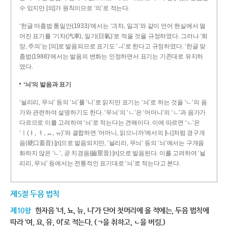
수 있지만 [의]가 원칙이므로 ‘의’로 적는다.
‘한글 마춤법 통일안(1933)’에서는 ‘긔챠, 일긔’와 같이 언어 현실에서 멀
어진 표기를 ‘기차(汽車), 일기(日氣)’로 적을 것을 규정하였다. 그러나 ‘희
망, 주의’는 [의]로 발음되므로 표기도 ‘ㅢ’로 한다고 규정하였다. ‘한글 맞
춤법(1988)’에서는 발음의 변화는 인정하면서 표기는 기존대로 유지하
였다.
‘늬’의 발음과 표기
‘늴리리, 무늬’ 등의 ‘늬’를 ‘니’로 읽지만 표기는 ‘늬’로 하는 것을 ‘ㄴ’의 음
가와 관련하여 설명하기도 한다. ‘무늬’의 ‘ㄴ’은 ‘어머니’의 ‘ㄴ’과 음가가
다르므로 이를 고려하여 ‘늬’로 적는다는 견해이다. 이에 따르면 ‘ㄴ’은
‘ㅣ(ㅑ, ㅕ, ㅛ, ㅠ)’와 결합하면 ‘어머니, 읽으니까’에서의 [니]처럼 경구개
음(硬口蓋音) [ɲ]으로 발음되지만, ‘늴리리, 무늬’ 등의 ‘늬’에서는 구개음
화하지 않은 ‘ㄴ’, 곧 치경음(齒莖音) [n]으로 발음된다. 이를 고려하여 ‘늴
리리, 무늬’ 등에서는 전통적인 표기대로 ‘늬’로 적는다고 본다.
제5절 두음 법칙
제10항
한자음 ‘녀, 뇨, 뉴, 니’가 단어 첫머리에 올 적에는, 두음 법칙에
따라 ‘여, 요, 유, 이’로 적는다. (ㄱ을 취하고, ㄴ을 버림.)