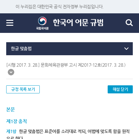
이 누리집은 대한민국 공식 전자정부 누리집입니다.
한글 맞춤법
[시행 2017. 3. 28.] 문화체육관광부 고시 제2017-12호(2017. 3. 28.)
규정 목록 보기
해설 닫기
본문
제1장 총칙
제1항
한글 맞춤법은 표준어를 소리대로 적되, 어법에 맞도록 함을 원칙
으로 한다.