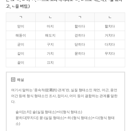
고, ㄴ을 버림.)
ㄱ
ㄴ
ㄱ
ㄴ
맏이
마지
핥이다
할치다
해돋이
해도지
걷히다
거치다
굳이
구지
닫히다
다치다
같이
가치
묻히다
무치다
끝이
끄치
해설
여기서 말하는 ‘종속적(從屬的) 관계’란, 실질 형태소인 체언, 어근, 용언
어간 등에 형식 형태소인 조사, 접미사, 어미 등이 결합하는 관계를 말한
다.
솥이[소치]: 솥(실질 형태소)+이(형식 형태소)
묻히다[무치다]: 묻­-(실질 형태소)+­-히­-(형식 형태소)+-다(형식 형태
소)