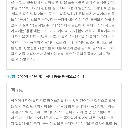
르다. 한글 맞춤법에서 말하는 ‘어법’은 표준어를 어떻게 적을지를 정해
놓은 것으로, 표기와 관련된 원리이다. 그런데 일반적인 의미의 ‘어법’은
‘말의 일정한 법칙’이라는 뜻으로 적용 범위가 무척 넓은 개념이다. 예를
들어 “동생이 밥을 먹는다.”라는 문장에서는 여러 가지 규칙을 찾아볼 수
있다. 서술어 ‘먹는다’는 주어와 목적어가 필요하며, 주어의 지시 대상을
가리키는 ‘동생’에는 조사 ‘가’가 아니라 ‘이’가 붙어야 하고, 목적어의 지
시 대상을 가리키는 ‘밥’에는 조사 ‘를’이 아니라 ‘을’이 붙어야 한다는 등
의 여러 가지 규칙이 적용되어 있는 것이다. 이 외에도 소리를 내고, 단어
를 만들고, 문장을 사용하는 데에는 수없이 많은 규칙이 필요하다. 이처
럼 언어를 조직하거나 운영하는 데에 필요한 규칙을 폭넓게 ‘어법(語
法)’이라고 한다.
제2항
문장의 각 단어는 띄어 씀을 원칙으로 한다.
해설
국어에서 단어를 단위로 띄어쓰기를 하는 것은 단어가 독립적으로 쓰이
는 말의 최소 단위이기 때문이다. ‘동생 밥 먹는다’에서 ‘동생’, ‘밥’, ‘먹는
다’는 각각이 단어이므로 띄어쓰기의 단위가 되어 ‘동생 밥 먹는다’로 띄
어 쓴다. 그런데 단어 가운데 조사는 독립성이 없어서 다른 단어와는 달
리 앞말에 붙여 쓴다. ‘동생이 밥을 먹는다’에서 ‘이’, ‘을’은 조사이므로 ‘동