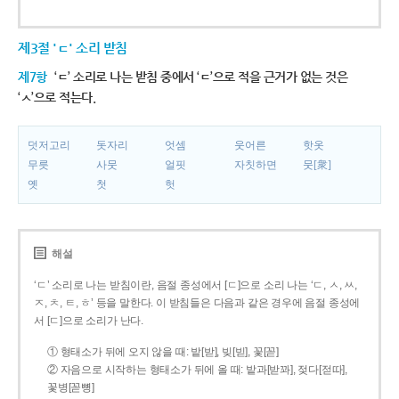
제3절 'ㄷ' 소리 받침
제7항
‘ㄷ’ 소리로 나는 받침 중에서 ‘ㄷ’으로 적을 근거가 없는 것은
‘ㅅ’으로 적는다.
덧저고리
돗자리
엇셈
웃어른
핫옷
무릇
사뭇
얼핏
자칫하면
뭇[衆]
옛
첫
헛
해설
‘ㄷ’ 소리로 나는 받침이란, 음절 종성에서 [ㄷ]으로 소리 나는 ‘ㄷ, ㅅ, ㅆ,
ㅈ, ㅊ, ㅌ, ㅎ’ 등을 말한다. 이 받침들은 다음과 같은 경우에 음절 종성에
서 [ㄷ]으로 소리가 난다.
① 형태소가 뒤에 오지 않을 때: 밭[받], 빚[빋], 꽃[꼳]
② 자음으로 시작하는 형태소가 뒤에 올 때: 밭과[받꽈], 젖다[젇따],
꽃병[꼳뼝]