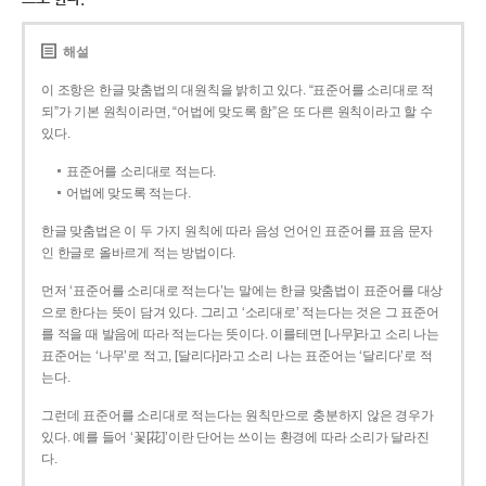
해설
이 조항은 한글 맞춤법의 대원칙을 밝히고 있다. “표준어를 소리대로 적
되”가 기본 원칙이라면, “어법에 맞도록 함”은 또 다른 원칙이라고 할 수
있다.
표준어를 소리대로 적는다.
어법에 맞도록 적는다.
한글 맞춤법은 이 두 가지 원칙에 따라 음성 언어인 표준어를 표음 문자
인 한글로 올바르게 적는 방법이다.
먼저 ‘표준어를 소리대로 적는다’는 말에는 한글 맞춤법이 표준어를 대상
으로 한다는 뜻이 담겨 있다. 그리고 ‘소리대로’ 적는다는 것은 그 표준어
를 적을 때 발음에 따라 적는다는 뜻이다. 이를테면 [나무]라고 소리 나는
표준어는 ‘나무’로 적고, [달리다]라고 소리 나는 표준어는 ‘달리다’로 적
는다.
그런데 표준어를 소리대로 적는다는 원칙만으로 충분하지 않은 경우가
있다. 예를 들어 ‘꽃[花]’이란 단어는 쓰이는 환경에 따라 소리가 달라진
다.