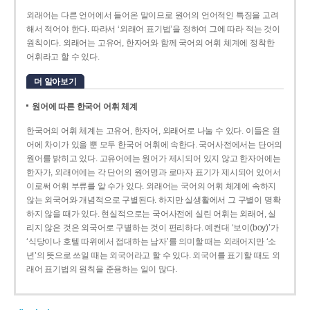
외래어는 다른 언어에서 들어온 말이므로 원어의 언어적인 특징을 고려
해서 적어야 한다. 따라서 ‘외래어 표기법’을 정하여 그에 따라 적는 것이
원칙이다. 외래어는 고유어, 한자어와 함께 국어의 어휘 체계에 정착한
어휘라고 할 수 있다.
더 알아보기
원어에 따른 한국어 어휘 체계
한국어의 어휘 체계는 고유어, 한자어, 외래어로 나눌 수 있다. 이들은 원
어에 차이가 있을 뿐 모두 한국어 어휘에 속한다. 국어사전에서는 단어의
원어를 밝히고 있다. 고유어에는 원어가 제시되어 있지 않고 한자어에는
한자가, 외래어에는 각 단어의 원어명과 로마자 표기가 제시되어 있어서
이로써 어휘 부류를 알 수가 있다. 외래어는 국어의 어휘 체계에 속하지
않는 외국어와 개념적으로 구별된다. 하지만 실생활에서 그 구별이 명확
하지 않을 때가 있다. 현실적으로는 국어사전에 실린 어휘는 외래어, 실
리지 않은 것은 외국어로 구별하는 것이 편리하다. 예컨대 ‘보이(boy)’가
‘식당이나 호텔 따위에서 접대하는 남자’를 의미할 때는 외래어지만 ‘소
년’의 뜻으로 쓰일 때는 외국어라고 할 수 있다. 외국어를 표기할 때도 외
래어 표기법의 원칙을 준용하는 일이 많다.