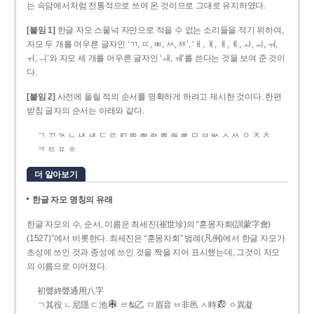
는 속담에서처럼 전통적으로 쓰여 온 것이므로 그대로 유지하였다.
[붙임 1]
한글 자모 스물넉 자만으로 적을 수 없는 소리들을 적기 위하여,
자모 두 개를 어우른 글자인 ‘ㄲ, ㄸ, ㅃ, ㅆ, ㅉ’, ‘ㅐ, ㅒ, ㅔ, ㅖ, ㅘ, ㅚ, ㅝ,
ㅟ, ㅢ’와 자모 세 개를 어우른 글자인 ‘ㅙ, ㅞ’를 쓴다는 것을 보여 준 것이
다.
[붙임 2]
사전에 올릴 적의 순서를 명확하게 하려고 제시한 것이다. 한편
받침 글자의 순서는 아래와 같다.
ㄱ ㄲ ㄳ ㄴ ㄵ ㄶ ㄷ ㄹ ㄺ ㄻ ㄼ ㄽ ㄾ ㄿ ㅀ ㅁ ㅂ ㅄ ㅅ ㅆ ㅇ ㅈ ㅊ
ㅋ ㅌ ㅍ ㅎ
더 알아보기
한글 자모 명칭의 유래
한글 자모의 수, 순서, 이름은 최세진(崔世珍)의 “훈몽자회(訓蒙字會)
(1527)”에서 비롯한다. 최세진은 “훈몽자회” 범례(凡例)에서 한글 자모가
초성에 쓰인 것과 종성에 쓰인 것을 짝을 지어 표시했는데, 그것이 자모
의 이름으로 이어졌다.
初聲終聲通用八字
ㄱ其役 ㄴ尼隱 ㄷ池
ㄹ梨乙 ㅁ眉音 ㅂ非邑 ㅅ時
ㆁ異凝