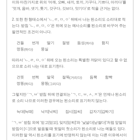
이와 마찬가지로 위의 ‘어깨, 오빠, 새끼, 토끼, 가꾸다, 기쁘다, 아끼다’를
‘엇개, 옵바, 샛기, 톳기, 갓구다, 깃브다, 앗기다’로 적을 근거는 없다.
2. 또한 한 형태소에서 ‘ㄴ, ㄹ, ㅁ, ㅇ’ 뒤에서 나는 된소리도 소리대로 적
는다. 받침 ‘ㄴ, ㄹ, ㅁ, ㅇ’은 뒤에 오는 예사소리를 된소리로 바꾸어 주는
필연적인 조건이 아니다.
건들
번개
딸기
절벙
듬성
함지
(하다)
껑둥
뭉실
(하다)
따라서 ‘ㄴ, ㄹ, ㅁ, ㅇ’ 뒤에 오는 된소리는 특별한 까닭이 있다고 할 수 없
으므로 소리 나는 대로 표기한다.
건뜻
번쩍
딸꾹
절뚝
듬뿍
함빡
(거리다)
껑뚱
뭉뚱
(하다)
(그리다)
그렇지만 ‘ㄱ, ㅂ’ 받침 뒤에 연결되는 ‘ㄱ, ㄷ, ㅂ, ㅅ, ㅈ’은 언제나 된소리
로 소리 나므로 이러한 경우에는 된소리로 표기하지 않는다.
늑대[늑때]
낙지[낙찌]
접시[접씨]
갑자기[갑짜기]
‘ㄱ, ㅂ’ 받침 외에 ‘믿고[믿꼬], 잊지[읻찌]’와 ‘낯설다[낟썰다]’처럼 앞말의
받침이 [ㄷ]으로 발음될 때 뒷말의 첫소리가 된소리로 나는 예들도 있다.
이러한 말 역시 된소리를 표기에 반영하지 않는데 이는 다른 이유에서이