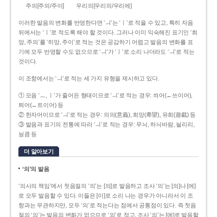
주의[주의/주이]
우리의[우리의/우리에]
이러한 발음의 변화를 반영한다면 ‘ㅢ’는 ‘ㅣ’로 적을 수 있고, 특히 자음
뒤에서는 ‘ㅣ’로 적도록 해야 할 것이다. 그러나 이미 익숙해진 표기인 ‘희
망, 주의’를 ‘히망, 주이’로 적는 것은 공감하기 어렵고 발음의 변화를 표
기에 모두 반영할 수도 없으므로 ‘ㅢ’가 ‘ㅣ’로 소리 나더라도 ‘ㅢ’로 적는
것이다.
이 조항에서는 ‘ㅢ’로 적는 세 가지 유형을 제시하고 있다.
① 모음 ‘ㅡ, ㅣ’가 줄어든 형태이므로 ‘ㅢ’로 적는 경우: 씌어(←쓰이어),
틔어(←트이어) 등
② 한자어이므로 ‘ㅢ’로 적는 경우: 의의(意義), 희망(希望), 유희(遊戱) 등
③ 발음과 표기의 전통에 따라 ‘ㅢ’로 적는 경우: 무늬, 하늬바람, 늴리리,
닁큼 등
더 알아보기
‘의’의 발음
‘의사의 책임’에서 첫음절의 ‘의’는 [의]로 발음하고 조사 ‘의’는 [의]나 [에]
로 모두 발음할 수 있다. 이들은 [이]로 소리 나는 경우가 아니라서 이 조
항과는 무관하지만, 모두 ‘의’로 적는다는 점에서 공통점이 있다. 즉 첫음
절의 ‘의’는 발음의 변화가 없으므로 ‘의’로 적고, 조사 ‘의’는 [에]로 발음할