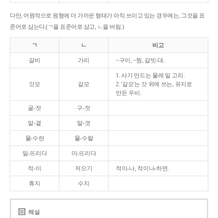
다만, 어원적으로 원형에 더 가까운 형태가 아직 쓰이고 있는 경우에는, 그것을 표
준어로 삼는다.(ㄱ을 표준어로 삼고, ㄴ을 버림.)
ㄱ
ㄴ
비고
갈비
가리
~구이, ~찜, 갈빗-대.
1. 사기 만드는 물레 밑 고리.
갓모
갈모
2. '갈모'는 갓 위에 쓰는, 유지로
만든 우비.
굴-젓
구-젓
말-곁
말-겻
물-수란
물-수랄
밀-뜨리다
미-뜨리다
적-이
저으기
적이-나, 적이나-하면.
휴지
수지
해설