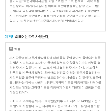
종이 사전 “표준국어대사전”을 바탕으로 한 것으로, 현재에도 계속 수정·
보완 중이다. 여기에서 방대한 어휘의 표준어형을 확인할 수 있다. 그뿐
만 아니라 국립국어원에서는 시간의 흐름에 따라 과거에는 비표준어였
지만 현재에는 표준어로 인정될 만한 어휘를 꾸준히 추가하여 발표하고
있고, 이 또한 인터넷판 “표준국어대사전”에 반영되어 있다.
제2항
외래어는 따로 사정한다.
해설
세계 각국과의 교류가 활발해짐에 따라 물밀 듯이 쏟아져 들어오는 외국
의 말은 지속적으로 조사하여 국어의 일부로 수용할 것인가의 여부를 결
정해 주어야 할 뿐 아니라, 그 표기 역시 결정해 주어야 한다. 이 조항은
외국의 말이 국어의 일부인 외래어로 인정될 수 있는 것인지를 결정하는
사정 작업을 표준어 규정과는 별도로 한다는 사실을 밝힌 것이다. 표준어
를 사정하는 데에는 사회적, 시대적, 지역적 기준을 적용하지만 외래어를
사정하는 데에는 그러한 기준을 적용하기 어렵기 때문에 이 조항을 따로
마련한 것이다.
이에 따라 외래어는 외래어 표기법(문체부 고시 제2017-14호)을 기준으
로 별도로 사정한다. 다만 외래어 표기법의 ‘외래어’가 고유 명사를 포함