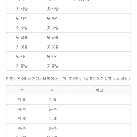
윗-사랑
웃-사랑
윗-세장
웃-세장
윗-수염
웃-수염
윗-입술
웃-입술
윗-잇몸
웃-잇몸
윗-자리
웃-자리
윗-중방
웃-중방
다만 1. 된소리나 거센소리 앞에서는 ‘위-’로 한다.(ㄱ을 표준어로 삼고, ㄴ을 버림.)
ㄱ
ㄴ
비고
위-짝
웃-짝
위-쪽
웃-쪽
위-채
웃-채
위-층
웃-층