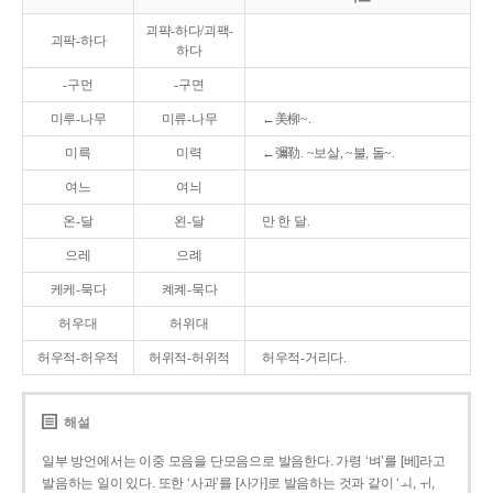
괴퍅-하다/괴팩-
괴팍-하다
하다
-구먼
-구면
미루-나무
미류-나무
←美柳~.
미륵
미력
←彌勒. ~보살, ~불, 돌~.
여느
여늬
온-달
왼-달
만 한 달.
으레
으례
케케-묵다
켸켸-묵다
허우대
허위대
허우적-허우적
허위적-허위적
허우적-거리다.
해설
일부 방언에서는 이중 모음을 단모음으로 발음한다. 가령 ‘벼’를 [베]라고
발음하는 일이 있다. 또한 ‘사과’를 [사가]로 발음하는 것과 같이 ‘ㅚ, ㅟ,