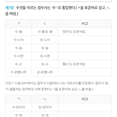
제7항
수컷을 이르는 접두사는 '수-'로 통일한다.(ㄱ을 표준어로 삼고, ㄴ
을 버림.)
ㄱ
ㄴ
비고
수-꿩
수-퀑/숫-꿩
'장끼'도 표준어임.
수-나사
숫-나사
수-놈
숫-놈
수-사돈
숫-사돈
수-소
숫-소
'황소'도 표준어임.
수-은행나무
숫-은행나무
다만 1. 다음 단어에서는 접두사 다음에서 나는 거센소리를 인정한다. 접두사 '암-
'이 결합되는 경우에도 이에 준한다.(ㄱ을 표준어로 삼고, ㄴ을 버림.)
ㄱ
ㄴ
비고
수-캉아지
숫-강아지
수-캐
숫-개