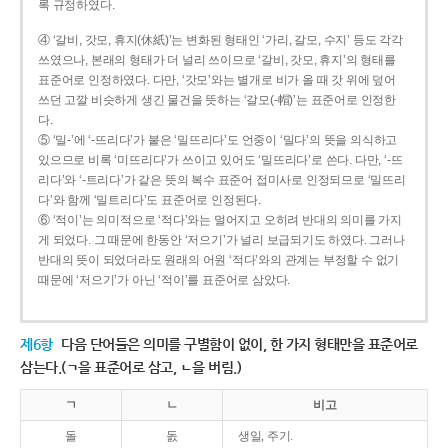
록 규정하였다.
④ ‘갈비, 갓모, 휴지(休紙)’는 변화된 형태인 ‘가리, 갈모, 수지’ 등도 각각
쓰였으나, 본래의 형태가 더 널리 쓰이므로 ‘갈비, 갓모, 휴지’의 형태를
표준어로 인정하였다. 다만, ‘갓모’와는 별개로 비가 올 때 갓 위에 덮어
쓰던 고깔 비슷하게 생긴 물건을 뜻하는 ‘갈모(-帽)’는 표준어로 인정한
다.
⑤ ‘밀-’에 ‘-뜨리다’가 붙은 ‘밀뜨리다’도 언중이 ‘밀다’의 뜻을 의식하고
있으므로 비록 ‘미뜨리다’가 쓰이고 있어도 ‘밀뜨리다’로 쓴다. 다만, ‘-뜨
리다’와 ‘-트리다’가 같은 뜻의 복수 표준어 접미사로 인정되므로 ‘밀뜨리
다’와 함께 ‘밀트리다’도 표준어로 인정된다.
⑥ ‘적이’는 의미적으로 ‘적다’와는 멀어지고 오히려 반대의 의미를 가지
게 되었다. 그 때문에 한동안 ‘저으기’가 널리 보급되기도 하였다. 그러나
반대의 뜻이 되었더라도 원래의 어원 ‘적다’와의 관계는 부정할 수 없기
때문에 ‘저으기’가 아닌 ‘적이’를 표준어로 삼았다.
제6항
다음 단어들은 의미를 구별함이 없이, 한 가지 형태만을 표준어로
삼는다.(ㄱ을 표준어로 삼고, ㄴ을 버림.)
ㄱ
ㄴ
비고
돌
돐
생일, 주기.