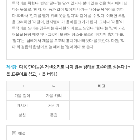
목적어로 취한다. 반면 ‘떨다’는 달려 있거나 붙어 있는 것을 쳐서 떼어 낸
다는 뜻으로, ‘먼지, 재’ 등과 같이 떨어져 나가는 대상을 목적어로 취한
다. 따라서 ‘먼지를 떨기 위해 옷을 털다’와 같이 쓸 수 있다. 이러한 쓰임
을 고려하면 ‘재떨이, 먼지떨이’가 올바른 표기가 된다. 그러나 ‘재물’이
목적어로 쓰이는 경우에는 유사한 의미로도 쓰인다. ‘털다’는 ‘남이 가진
재물을 몽땅 빼앗거나 그것이 보관된 장소를 모조리 뒤지어 훔치다’를,
‘떨다’는 ‘남에게서 재물을 모조리 훔치거나 빼앗다’를 뜻한다. 다만, ‘먹
다’와 결합해 합성어로 쓸 때에는 ‘털어먹다’로 쓴다.
제4항
다음 단어들은 거센소리로 나지 않는 형태를 표준어로 삼는다.(ㄱ
을 표준어로 삼고, ㄴ을 버림.)
ㄱ
ㄴ
비고
가을-갈이
가을-카리
거시기
거시키
분침
푼침
해설