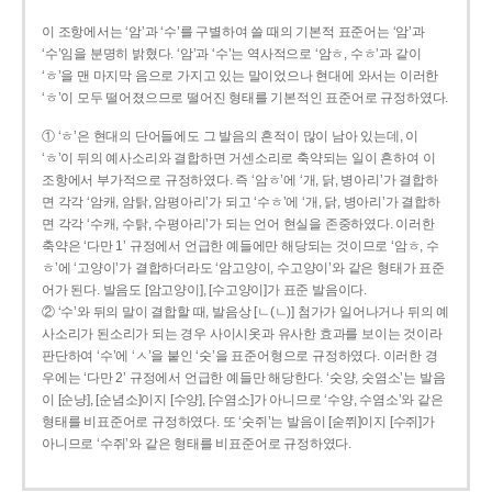
이 조항에서는 ‘암’과 ‘수’를 구별하여 쓸 때의 기본적 표준어는 ‘암’과
‘수’임을 분명히 밝혔다. ‘암’과 ‘수’는 역사적으로 ‘암ㅎ, 수ㅎ’과 같이
‘ㅎ’을 맨 마지막 음으로 가지고 있는 말이었으나 현대에 와서는 이러한
‘ㅎ’이 모두 떨어졌으므로 떨어진 형태를 기본적인 표준어로 규정하였다.
① ‘ㅎ’은 현대의 단어들에도 그 발음의 흔적이 많이 남아 있는데, 이
‘ㅎ’이 뒤의 예사소리와 결합하면 거센소리로 축약되는 일이 흔하여 이
조항에서 부가적으로 규정하였다. 즉 ‘암ㅎ’에 ‘개, 닭, 병아리’가 결합하
면 각각 ‘암캐, 암탉, 암평아리’가 되고 ‘수ㅎ’에 ‘개, 닭, 병아리’가 결합하
면 각각 ‘수캐, 수탉, 수평아리’가 되는 언어 현실을 존중하였다. 이러한
축약은 ‘다만 1’ 규정에서 언급한 예들에만 해당되는 것이므로 ‘암ㅎ, 수
ㅎ’에 ‘고양이’가 결합하더라도 ‘암고양이, 수고양이’와 같은 형태가 표준
어가 된다. 발음도 [암고양이], [수고양이]가 표준 발음이다.
② ‘수’와 뒤의 말이 결합할 때, 발음상 [ㄴ(ㄴ)] 첨가가 일어나거나 뒤의 예
사소리가 된소리가 되는 경우 사이시옷과 유사한 효과를 보이는 것이라
판단하여 ‘수’에 ‘ㅅ’을 붙인 ‘숫’을 표준어형으로 규정하였다. 이러한 경
우에는 ‘다만 2’ 규정에서 언급한 예들만 해당한다. ‘숫양, 숫염소’는 발음
이 [순냥], [순념소]이지 [수양], [수염소]가 아니므로 ‘수양, 수염소’와 같은
형태를 비표준어로 규정하였다. 또 ‘숫쥐’는 발음이 [숟쮜]이지 [수쥐]가
아니므로 ‘수쥐’와 같은 형태를 비표준어로 규정하였다.