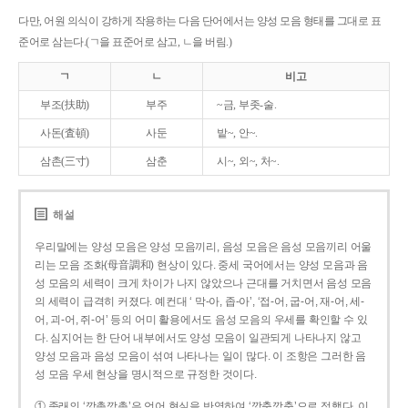
다만, 어원 의식이 강하게 작용하는 다음 단어에서는 양성 모음 형태를 그대로 표
준어로 삼는다.(ㄱ을 표준어로 삼고, ㄴ을 버림.)
ㄱ
ㄴ
비고
부조(扶助)
부주
~금, 부좃-술.
사돈(査頓)
사둔
밭~, 안~.
삼촌(三寸)
삼춘
시~, 외~, 처~.
해설
우리말에는 양성 모음은 양성 모음끼리, 음성 모음은 음성 모음끼리 어울
리는 모음 조화(母音調和) 현상이 있다. 중세 국어에서는 양성 모음과 음
성 모음의 세력이 크게 차이가 나지 않았으나 근대를 거치면서 음성 모음
의 세력이 급격히 커졌다. 예컨대 ‘ 막-아, 좁-아’, ‘접-어, 굽-어, 재-어, 세-
어, 괴-어, 쥐-어’ 등의 어미 활용에서도 음성 모음의 우세를 확인할 수 있
다. 심지어는 한 단어 내부에서도 양성 모음이 일관되게 나타나지 않고
양성 모음과 음성 모음이 섞여 나타나는 일이 많다. 이 조항은 그러한 음
성 모음 우세 현상을 명시적으로 규정한 것이다.
① 종래의 ‘깡총깡총’은 언어 현실을 반영하여 ‘깡충깡충’으로 정했다. 이