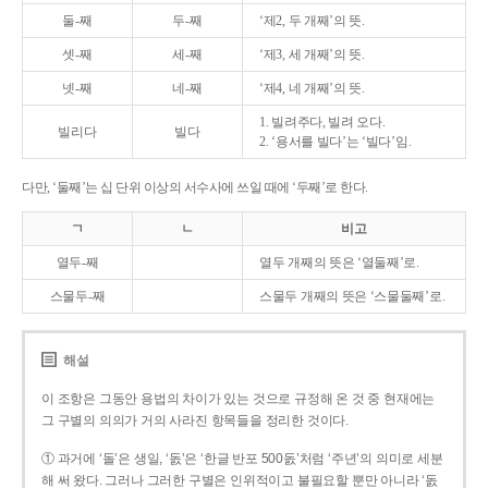
둘-째
두-째
‘제2, 두 개째’의 뜻.
셋-째
세-째
‘제3, 세 개째’의 뜻.
넷-째
네-째
‘제4, 네 개째’의 뜻.
1. 빌려주다, 빌려 오다.
빌리다
빌다
2. ‘용서를 빌다’는 ‘빌다’임.
다만, ‘둘째’는 십 단위 이상의 서수사에 쓰일 때에 ‘두째’로 한다.
ㄱ
ㄴ
비고
열두-째
열두 개째의 뜻은 ‘열둘째’로.
스물두-째
스물두 개째의 뜻은 ‘스물둘째’로.
해설
이 조항은 그동안 용법의 차이가 있는 것으로 규정해 온 것 중 현재에는
그 구별의 의의가 거의 사라진 항목들을 정리한 것이다.
① 과거에 ‘돌’은 생일, ‘돐’은 ‘한글 반포 500돐’처럼 ‘주년’의 의미로 세분
해 써 왔다. 그러나 그러한 구별은 인위적이고 불필요할 뿐만 아니라 ‘돐