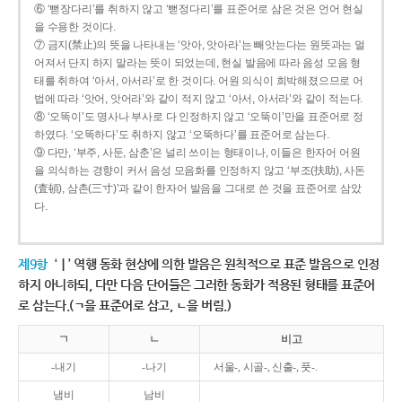
⑥ ‘뻗장다리’를 취하지 않고 ‘뻗정다리’를 표준어로 삼은 것은 언어 현실
을 수용한 것이다.
⑦ 금지(禁止)의 뜻을 나타내는 ‘앗아, 앗아라’는 빼앗는다는 원뜻과는 멀
어져서 단지 하지 말라는 뜻이 되었는데, 현실 발음에 따라 음성 모음 형
태를 취하여 ‘아서, 아서라’로 한 것이다. 어원 의식이 희박해졌으므로 어
법에 따라 ‘앗어, 앗어라’와 같이 적지 않고 ‘아서, 아서라’와 같이 적는다.
⑧ ‘오똑이’도 명사나 부사로 다 인정하지 않고 ‘오뚝이’만을 표준어로 정
하였다. ‘오똑하다’도 취하지 않고 ‘오뚝하다’를 표준어로 삼는다.
⑨ 다만, ‘부주, 사둔, 삼춘’은 널리 쓰이는 형태이나, 이들은 한자어 어원
을 의식하는 경향이 커서 음성 모음화를 인정하지 않고 ‘부조(扶助), 사돈
(査頓), 삼촌(三寸)’과 같이 한자어 발음을 그대로 쓴 것을 표준어로 삼았
다.
제9항
‘ㅣ’ 역행 동화 현상에 의한 발음은 원칙적으로 표준 발음으로 인정
하지 아니하되, 다만 다음 단어들은 그러한 동화가 적용된 형태를 표준어
로 삼는다.(ㄱ을 표준어로 삼고, ㄴ을 버림.)
ㄱ
ㄴ
비고
-내기
-나기
서울-, 시골-, 신출-, 풋-.
냄비
남비