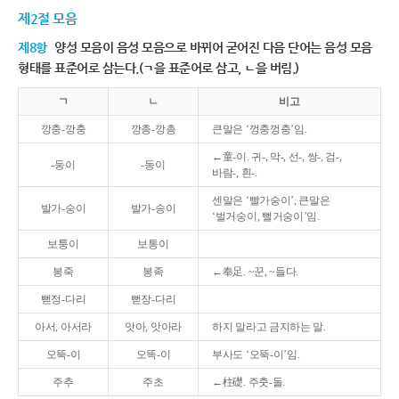
제2절 모음
제8항
양성 모음이 음성 모음으로 바뀌어 굳어진 다음 단어는 음성 모음
형태를 표준어로 삼는다.(ㄱ을 표준어로 삼고, ㄴ을 버림.)
ㄱ
ㄴ
비고
깡충-깡충
깡총-깡총
큰말은 ‘껑충껑충’임.
←童-이. 귀-, 막-, 선-, 쌍-, 검-,
-둥이
-동이
바람-, 흰-.
센말은 ‘빨가숭이’, 큰말은
발가-숭이
발가-송이
‘벌거숭이, 뻘거숭이’임.
보퉁이
보통이
봉죽
봉족
←奉足. ~꾼, ~들다.
뻗정-다리
뻗장-다리
아서, 아서라
앗아, 앗아라
하지 말라고 금지하는 말.
오뚝-이
오똑-이
부사도 ‘오뚝-이’임.
주추
주초
←柱礎. 주춧-돌.