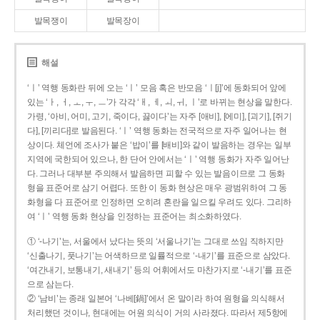
발목쟁이
발목장이
해설
‘ㅣ’ 역행 동화란 뒤에 오는 ‘ㅣ’ 모음 혹은 반모음 ‘ㅣ[j]’에 동화되어 앞에
있는 ‘ㅏ, ㅓ, ㅗ, ㅜ, ㅡ’가 각각 ‘ㅐ, ㅔ, ㅚ, ㅟ, ㅣ’로 바뀌는 현상을 말한다.
가령, ‘아비, 어미, 고기, 죽이다, 끓이다’는 자주 [애비], [에미], [괴기], [쥐기
다], [끼리다]로 발음된다. ‘ㅣ’ 역행 동화는 전국적으로 자주 일어나는 현
상이다. 체언에 조사가 붙은 ‘밥이’를 [배비]와 같이 발음하는 경우는 일부
지역에 국한되어 있으나, 한 단어 안에서는 ‘ㅣ’ 역행 동화가 자주 일어난
다. 그러나 대부분 주의해서 발음하면 피할 수 있는 발음이므로 그 동화
형을 표준어로 삼기 어렵다. 또한 이 동화 현상은 매우 광범위하여 그 동
화형을 다 표준어로 인정하면 오히려 혼란을 일으킬 우려도 있다. 그리하
여 ‘ㅣ’ 역행 동화 현상을 인정하는 표준어는 최소화하였다.
① ‘-나기’는, 서울에서 났다는 뜻의 ‘서울나기’는 그대로 쓰임 직하지만
‘신출나기, 풋나기’는 어색하므로 일률적으로 ‘-내기’를 표준으로 삼았다.
‘여간내기, 보통내기, 새내기’ 등의 어휘에서도 마찬가지로 ‘-내기’를 표준
으로 삼는다.
② ‘남비’는 종래 일본어 ‘나베[鍋]’에서 온 말이라 하여 원형을 의식해서
처리했던 것이나, 현대에는 어원 의식이 거의 사라졌다. 따라서 제5항에