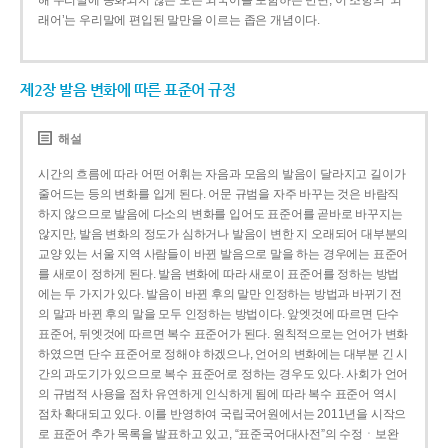
해 우리말에 동화되지 않은 모든 외국어를 포함하는 반면, 이 조항의 ‘외
래어’는 우리말에 편입된 말만을 이르는 좁은 개념이다.
제2장 발음 변화에 따른 표준어 규정
해설
시간의 흐름에 따라 어떤 어휘는 자음과 모음의 발음이 달라지고 길이가
줄어드는 등의 변화를 입게 된다. 어문 규범을 자주 바꾸는 것은 바람직
하지 않으므로 발음에 다소의 변화를 입어도 표준어를 곧바로 바꾸지는
않지만, 발음 변화의 정도가 심하거나 발음이 변한 지 오래되어 대부분의
교양 있는 서울 지역 사람들이 바뀐 발음으로 말을 하는 경우에는 표준어
를 새로이 정하게 된다. 발음 변화에 따라 새로이 표준어를 정하는 방법
에는 두 가지가 있다. 발음이 바뀐 후의 말만 인정하는 방법과 바뀌기 전
의 말과 바뀐 후의 말을 모두 인정하는 방법이다. 앞엣것에 따르면 단수
표준어, 뒤엣것에 따르면 복수 표준어가 된다. 원칙적으로는 언어가 변화
하였으면 단수 표준어로 정해야 하겠으나, 언어의 변화에는 대부분 긴 시
간의 과도기가 있으므로 복수 표준어로 정하는 경우도 있다. 사회가 언어
의 규범적 사용을 점차 유연하게 인식하게 됨에 따라 복수 표준어 역시
점차 확대되고 있다. 이를 반영하여 국립국어원에서는 2011년을 시작으
로 표준어 추가 목록을 발표하고 있고, “표준국어대사전”의 수정ㆍ보완