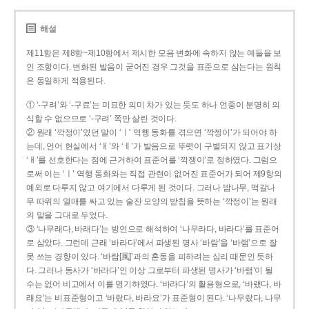
해설
제11항은 제8항~제10항에서 제시한 모음 변화에 속하지 않는 예들을 보
인 조항이다. 변화된 발음이 굳어진 경우 그것을 표준으로 삼는다는 원칙
은 동일하게 적용된다.
① ‘-구려’와 ‘-구료’는 미묘한 의미 차가 있는 듯도 하나 언중이 분명히 의
식할 수 없으므로 ‘-구려’ 쪽만 살린 것이다.
② 원래 ‘깍정이’였던 말이 ‘ㅣ’ 역행 동화를 겪으면 ‘깍젱이’가 되어야 하
는데, 언어 현실에서 ‘ㅐ’와 ‘ㅔ’가 발음으로 뚜렷이 구별되지 않고 표기상
‘ㅐ’를 선호한다는 점에 근거하여 표준어를 ‘깍쟁이’로 정하였다. 그럼으
로써 이는 ‘ㅣ’ 역행 동화와는 직접 관련이 없어진 표준어가 되어 제9항의
예외로 다루지 않고 여기에서 다루게 된 것이다. 그러나 밤나무, 떡갈나
무 따위의 열매를 싸고 있는 술잔 모양의 받침을 뜻하는 ‘깍정이’는 원래
의 말을 그대로 두었다.
③ ‘나무래다, 바래다’는 방언으로 해석하여 ‘나무라다, 바라다’를 표준어
로 삼았다. 그런데 근래 ‘바라다’에서 파생된 명사 ‘바람’을 ‘바램’으로 잘
못 쓰는 경향이 있다. ‘바람[風]’과의 혼동을 피하려는 심리 때문인 듯하
다. 그러나 동사가 ‘바라다’인 이상 그로부터 파생된 명사가 ‘바램’이 될
수는 없어 비고에서 이를 명기하였다. ‘바라다’의 활용형으로, ‘바랬다, 바
래요’는 비표준형이고 ‘바랐다, 바라요’가 표준형이 된다. ‘나무랐다, 나무