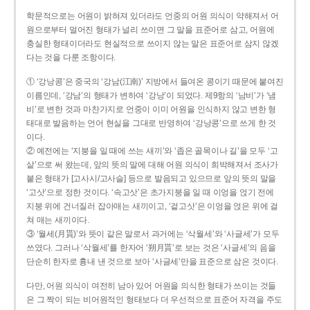
학문적으로는 어원이 밝혀져 있더라도 언중의 어원 의식이 약해져서 어
원으로부터 멀어진 형태가 널리 쓰이면 그 말을 표준어로 삼고, 어원에
충실한 형태이더라도 현실적으로 쓰이지 않는 말은 표준어로 삼지 않겠
다는 것을 다룬 조항이다.
① ‘강낭콩’은 중국의 ‘강남(江南)’ 지방에서 들여온 콩이기 때문에 붙여진
이름인데, ‘강남’의 형태가 변하여 ‘강낭’이 되었다. 제9항의 ‘남비’가 ‘냄
비’로 변한 것과 마찬가지로 언중이 이미 어원을 인식하지 않고 변한 형
태대로 발음하는 언어 현실을 그대로 반영하여 ‘강낭콩’으로 쓰게 한 것
이다.
② 예전에는 ‘지붕을 일 때에 쓰는 새끼’와 ‘좁은 골목이나 길’을 모두 ‘고
샅’으로 써 왔는데, 앞의 뜻의 말에 대해 어원 의식이 희박해져서 조사가
붙은 형태가 [고사시/고사슬] 등으로 발음되고 있으므로 앞의 뜻의 말을
‘고삿’으로 정한 것이다. ‘속고삿’은 초가지붕을 일 때 이엉을 얹기 전에
지붕 위에 건너질러 잡아매는 새끼이고, ‘겉고삿’은 이엉을 얹은 위에 걸
쳐 매는 새끼이다.
③ ‘월세(月貰)’와 뜻이 같은 말로서 과거에는 ‘삭월세’와 ‘사글세’가 모두
쓰였다. 그러나 ‘삭월세’를 한자어 ‘朔月貰’로 보는 것은 ‘사글세’의 음을
단순히 한자로 흉내 낸 것으로 보아 ‘사글세’만을 표준으로 삼은 것이다.
다만, 어원 의식이 여전히 남아 있어 어원을 의식한 형태가 쓰이는 것들
은 그 짝이 되는 비어원적인 형태보다 더 우선적으로 표준어 자격을 주도