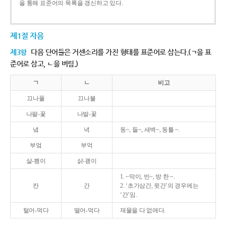
을 통해 표준어의 목록을 갱신하고 있다.
제1절 자음
제3항
다음 단어들은 거센소리를 가진 형태를 표준어로 삼는다.(ㄱ을 표
준어로 삼고, ㄴ을 버림.)
ㄱ
ㄴ
비고
끄나풀
끄나불
나팔-꽃
나발-꽃
녘
녁
동~, 들~, 새벽~, 동틀 ~.
부엌
부억
살-쾡이
삵-괭이
1. ~막이, 빈~, 방 한 ~.
칸
간
2. ‘초가삼간, 윗간’의 경우에는
‘간’임.
털어-먹다
떨어-먹다
재물을 다 없애다.