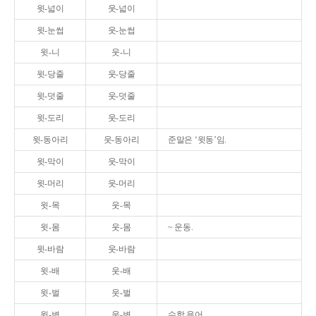
윗-넓이
웃-넓이
윗-눈썹
웃-눈썹
윗-니
웃-니
윗-당줄
웃-당줄
윗-덧줄
웃-덧줄
윗-도리
웃-도리
윗-동아리
웃-동아리
준말은 ‘윗동’임.
윗-막이
웃-막이
윗-머리
웃-머리
윗-목
웃-목
윗-몸
웃-몸
~ 운동.
윗-바람
웃-바람
윗-배
웃-배
윗-벌
웃-벌
윗-변
웃-변
수학 용어.