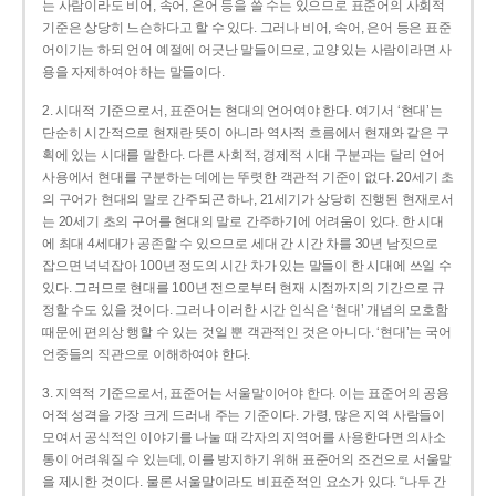
는 사람이라도 비어, 속어, 은어 등을 쓸 수는 있으므로 표준어의 사회적
기준은 상당히 느슨하다고 할 수 있다. 그러나 비어, 속어, 은어 등은 표준
어이기는 하되 언어 예절에 어긋난 말들이므로, 교양 있는 사람이라면 사
용을 자제하여야 하는 말들이다.
2. 시대적 기준으로서, 표준어는 현대의 언어여야 한다. 여기서 ‘현대’는
단순히 시간적으로 현재란 뜻이 아니라 역사적 흐름에서 현재와 같은 구
획에 있는 시대를 말한다. 다른 사회적, 경제적 시대 구분과는 달리 언어
사용에서 현대를 구분하는 데에는 뚜렷한 객관적 기준이 없다. 20세기 초
의 구어가 현대의 말로 간주되곤 하나, 21세기가 상당히 진행된 현재로서
는 20세기 초의 구어를 현대의 말로 간주하기에 어려움이 있다. 한 시대
에 최대 4세대가 공존할 수 있으므로 세대 간 시간 차를 30년 남짓으로
잡으면 넉넉잡아 100년 정도의 시간 차가 있는 말들이 한 시대에 쓰일 수
있다. 그러므로 현대를 100년 전으로부터 현재 시점까지의 기간으로 규
정할 수도 있을 것이다. 그러나 이러한 시간 인식은 ‘현대’ 개념의 모호함
때문에 편의상 행할 수 있는 것일 뿐 객관적인 것은 아니다. ‘현대’는 국어
언중들의 직관으로 이해하여야 한다.
3. 지역적 기준으로서, 표준어는 서울말이어야 한다. 이는 표준어의 공용
어적 성격을 가장 크게 드러내 주는 기준이다. 가령, 많은 지역 사람들이
모여서 공식적인 이야기를 나눌 때 각자의 지역어를 사용한다면 의사소
통이 어려워질 수 있는데, 이를 방지하기 위해 표준어의 조건으로 서울말
을 제시한 것이다. 물론 서울말이라도 비표준적인 요소가 있다. “나두 간