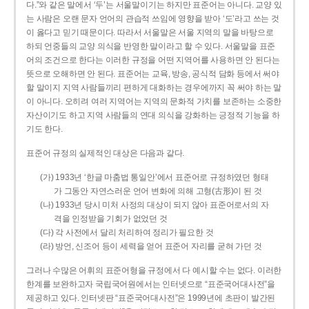
다.”와 같은 말에서 ‘두’는 서울말이기는 하지만 표준어는 아니다. 교양 있
는 사람은 오랜 문자 언어의 관습적 쓰임에 영향을 받아 ‘도’라고 쓰는 것
이 옳다고 믿기 때문이다. 따라서 서울말은 서울 지역의 말을 바탕으로
하되 언중들의 교양 의식을 반영한 말이라고 할 수 있다. 서울말을 표준
어의 조건으로 한다는 이러한 규정을 어떤 지역어를 사용하면 안 된다는
뜻으로 오해하면 안 된다. 표준어는 교육, 방송, 공식적 담화 등에서 써야
할 말이지 지역 사람들끼리 편하게 대화하는 경우에까지 꼭 써야 하는 말
이 아니다. 오히려 여러 지역어는 지역의 문화적 가치를 보존하는 소중한
자산이기도 하고 지역 사람들의 연대 의식을 강화하는 긍정적 기능을 하
기도 한다.
표준어 규정의 실제적인 대상은 다음과 같다.
(가) 1933년 ‘한글 마춤법 통일안’에서 표준어로 규정하였던 형태
가 그동안 자연스러운 언어 변화에 의해 고형(古形)이 된 것
(나) 1933년 당시 미처 사정의 대상이 되지 않아 표준어로서의 자
격을 인정받을 기회가 없었던 것
(다) 각 사전에서 달리 처리하여 정리가 필요한 것
(라) 방언, 신조어 등이 세력을 얻어 표준어 자리를 굳혀 가던 것
그러나 수많은 어휘의 표준어형을 규정에서 다 예시할 수는 없다. 이러한
한계를 보완하고자 국립국어원에서는 인터넷으로 “표준국어대사전”을
제공하고 있다. 인터넷판 “표준국어대사전”은 1999년에 초판이 발간된