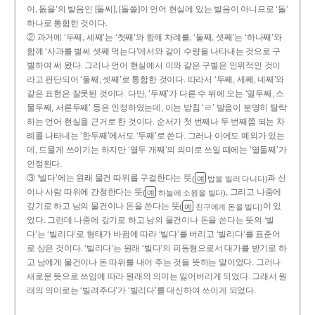
이, 돐을’의 발음인 [돌씨], [돌쓸]이 언어 현실에 있는 발음이 아니므로 ‘돌’
하나로 통합한 것이다.
② 과거에 ‘두째, 세째’는 ‘첫째’와 함께 차례를, ‘둘째, 셋째’는 ‘하나째’와
함께 ‘사과를 벌써 셋째 먹는다’에서와 같이 수량을 나타내는 것으로 구
별하여 써 왔다. 그러나 언어 현실에서 이와 같은 구별은 인위적인 것이
라고 판단되어 ‘둘째, 셋째’로 통합한 것이다. 따라서 ‘두째, 세째, 네째’와
같은 표현은 잘못된 것이다. 다만, ‘두째’가 다른 수 뒤에 오는 ‘열두째, 스
물두째, 서른두째’ 등은 인정하였는데, 이는 받침 ‘ㄹ’ 발음이 분명히 탈락
하는 언어 현실을 근거로 한 것이다. 순서가 첫 번째나 두 번째쯤 되는 차
례를 나타내는 ‘한두째’에서도 ‘두째’로 쓴다. 그러나 이에도 예외가 있는
데, 드물게 쓰이기는 하지만 ‘열두 개째’의 의미로 쓰일 때에는 ‘열둘째’가
인정된다.
③ ‘빌다’에는 원래 물건 따위를 구걸한다는 뜻
과 신
(
밥을 빌러 다니다)
예
이나 사람 따위에 간청한다는 뜻
, 그리고 나중에
(
하늘에 소원을 빌다)
예
갚기로 하고 남의 물건이나 돈을 쓴다는 뜻
이 있
(
친구에게 돈을 빌다)
예
었다. 그런데 나중에 갚기로 하고 남의 물건이나 돈을 쓴다는 뜻의 ‘빌
다’는 ‘빌리다’로 형태가 바뀜에 따라 ‘빌다’를 버리고 ‘빌리다’를 표준어
로 삼은 것이다. ‘빌리다’는 원래 ‘빌다’의 피동형으로서 대가를 받기로 하
고 남에게 물건이나 돈 따위를 내어 주는 것을 뜻하는 말이었다. 그러나
새로운 뜻으로 쓰임에 따라 원래의 의미는 잃어버리게 되었다. 그래서 원
래의 의미로는 ‘빌려주다’가 ‘빌리다’를 대신하여 쓰이게 되었다.