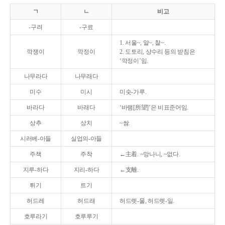
ㄱ
ㄴ
비고
-구려
-구료
1. 서울~, 알~, 찰~.
깍쟁이
깍정이
2. 도토리, 상수리 등의 받침은
‘깍정이’임.
나무라다
나무래다
미수
미시
미숫-가루.
바라다
바래다
‘바램[所望]’은 비표준어임.
상추
상치
~쌈.
시러베-아들
실업의-아들
주책
주착
←主着. ~망나니, ~없다.
지루-하다
지리-하다
←支離.
튀기
트기
허드레
허드래
허드렛-물, 허드렛-일.
호루라기
호루루기