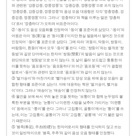
와 관련된 ‘강중강중, 깡쭝깡쭝’도 ‘강종강종, 깡쫑깡쫑’으로 쓰지 않는다.
‘깡충깡충, 강중강중, 깡쭝깡쭝’의 음성 모음 대응형은 각각 ‘껑충껑충, 겅
중겅중, 껑쭝껑쭝’이다. 그러나 ‘ 껑충하다’와 짝을 이루는 말은 ‘깡총하
다’로서 ‘깡충하다’가 오히려 비표준어이다.
② ‘-동이’도 음성 모음화를 인정하여 ‘-둥이’를 표준어로 삼았다. ‘-둥이’의
어원은 아이 ‘동(童)’을 쓴 ‘동이(童-)’이지만 현실 발음에서 멀어진 것으로
인정되어 ‘-둥이’를 표준으로 삼았다. 그에 따라 ‘귀둥이, 막둥이, 쌍둥이,
바람둥이, 흰둥이’에서 모두 ‘-둥이’를 쓴다. 다만, ‘쌍둥이’와는 별개로 ‘쌍
동밤’과 같은 단어에서는 한자어 ‘쌍동(雙童)’의 발음이 살아 있는 것으로
판단되므로 ‘쌍둥밤’으로 쓰지 않는다. 또 살이 올라 보드랍고 통통한 아
이를 뜻하는 ‘옴포동이’는 ‘옴포동하다’의 어근 ‘옴포동’에 ‘-이’가 결합된
말로서 ‘-둥이’와 관련이 없으므로 ‘옴포둥이’와 같이 쓰지 않는다.
③ ‘발가숭이’와 마찬가지로 ‘빨가숭이’도 양성 모음 뒤에 음성 모음이 결
합한 형태를 표준어로 삼는다. 이에 대응하는 짝은 ‘벌거숭이, 뻘거숭
이’이다. 그러나 ‘애송이’는 ‘애숭이’를 인정하지 않는다.
④ 물건을 보에 싸서 꾸려 놓은 것을 뜻하는 ‘보퉁이’와 함께 눈두덩의 불
룩한 부분을 뜻하는 ‘눈퉁이’나 미련한 사람을 낮추어 가리키는 ‘미련퉁
이’ 등에서도 ‘-퉁이’를 쓴다. 그러나 ‘고집통이, 골통이’에서는 ‘통이’를 쓰
는데, 이는 ‘고집통이, 골통이’가 각각 ‘고집통’, ‘골통’에 ‘-이’가 붙은 말이
기 때문이다.
⑤ ‘봉족(奉足), 주초(柱礎)’는 한자어로서의 형태를 인식하지 않고 쓰는
것이 일반적이므로 ‘봉죽, 주추’와 같이 음성 모음 형태를 인정했다.