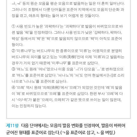
ㅘ, ㅝ’ 등의 원순 모음을 평순 모음으로 발음하는 일은 더 흔히 일어난다.
그러나 이 조항에서 다룬 단어들은 표준어 지역에서도 모음의 단순화 과
정을 겪고, 애초의 형태는 들어 보기 어렵게 된 것들이다.
① 사용 빈도가 높은 ‘괴퍅하다’는 ‘괴팍하다’로 발음이 바뀌었으므로 바
뀐 발음 ‘팍’을 인정하였다. 그러나 사용 빈도가 낮은 ‘강퍅하다, 퍅하다,
퍅성’ 등에서의 ‘퍅’은 ‘팍’으로 발음되지 않으므로 ‘퍅’이 아직도 표준어
형이다.
② ‘미류나무’는 버드나무의 한 종류이므로 ‘미류’는 어원적으로 분명히
버드나무의 의미를 담고 있는 ‘미류(美柳)’인데 이제 ‘미류’라고 발음하는
경우가 거의 없기 때문에 ‘미루나무’를 표준어로 삼았다.
③ ‘여느’도 원래 ‘여늬’였으나 이중 모음 ‘ㅢ’가 단모음 ‘ㅡ’로 변하였으므
로 ‘여느’를 표준어로 삼았다. ‘늬나노’의 ‘늬’도 언어 현실에서 [니]로 소리
나므로 ‘니나노’를 표준어로 삼는다.
④ ‘으례’ 역시 원래 ‘의례(依例)’에서 ‘으례’가 되었던 것인데 ‘례’의 발음
이 ‘레’로 바뀌었으므로 ‘으레’를 표준어로 삼았다. 한편 부사 ‘으레’에 다
시 ‘-이/-히’가 붙은 ‘으레이, 으레히’가 같은 뜻으로 쓰이는 일이 많은데,
이는 인정하지 않는다.
제11항
다음 단어에서는 모음의 발음 변화를 인정하여, 발음이 바뀌어
굳어진 형태를 표준어로 삼는다.(ㄱ을 표준어로 삼고, ㄴ을 버림.)