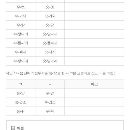
수-컷
숫-것
수-키와
숫-기와
수-탉
숫-닭
수-탕나귀
숫-당나귀
수-톨쩌귀
숫-돌쩌귀
수-퇘지
숫-돼지
수-평아리
숫-병아리
다만 2. 다음 단어의 접두사는 '숫-'으로 한다.(ㄱ을 표준어로 삼고, ㄴ을 버림.)
ㄱ
ㄴ
비고
숫-양
수-양
숫-염소
수-염소
숫-쥐
수-쥐
해설