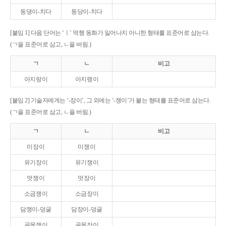
동댕이-치다
동당이-치다
[붙임 1] 다음 단어는 ‘ㅣ’ 역행 동화가 일어나지 아니한 형태를 표준어로 삼는다.
(ㄱ을 표준어로 삼고, ㄴ을 버림.)
ㄱ
ㄴ
비고
아지랑이
아지랭이
[붙임 2] 기술자에게는 ‘-장이’, 그 외에는 ‘-쟁이’가 붙는 형태를 표준어로 삼는다.
(ㄱ을 표준어로 삼고, ㄴ을 버림.)
ㄱ
ㄴ
비고
미장이
미쟁이
유기장이
유기쟁이
멋쟁이
멋장이
소금쟁이
소금장이
담쟁이-덩굴
담장이-덩굴
골목쟁이
골목장이