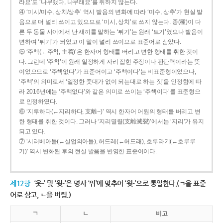
라요’도 ‘나무랬다, 나무래요’를 취하지 않는다.
④ ‘미시/미수, 상치/상추’ 역시 발음의 변화에 따라 ‘미수, 상추’가 현실 발
음으로 더 널리 쓰이고 있으므로 ‘미시, 상치’로 쓰지 않는다. 종(種)이 다
른 두 동물 사이에서 난 새끼를 말하는 ‘튀기’는 원래 ‘트기’였으나 발음이
변하여 ‘튀기’가 되었고 이 말이 널리 쓰이므로 표준어로 삼았다.
⑤ ‘주책(←주착, 主着)’은 한자어 형태를 버리고 변한 형태를 취한 것이
다. 그런데 ‘주착’이 원래 일정하게 자리 잡힌 주장이나 판단력이라는 뜻
이었으므로 ‘주책없다’가 표준어이고 ‘주책이다’는 비표준형이었으나,
‘주책’의 의미로서 ‘일정한 줏대가 없이 되는대로 하는 짓’을 인정함에 따
라 2016년에는 ‘주책없다’와 같은 의미로 쓰이는 ‘주책이다’를 표준형으
로 인정하였다.
⑥ ‘지루하다(←지리하다, 支離--)’ 역시 한자어 어원의 형태를 버리고 변
한 형태를 취한 것이다. 그러나 ‘지리멸렬(支離滅裂)’에서는 ‘지리’가 유지
되고 있다.
⑦ ‘시러베아들(←실업의아들), 허드레(←허드래), 호루라기(←호루루
기)’ 역시 변화된 후의 현실 발음을 반영한 표준어이다.
제12항
‘웃-’ 및 ‘윗-’은 명사 ‘위’에 맞추어 ‘윗-’으로 통일한다.(ㄱ을 표준
어로 삼고, ㄴ을 버림.)
ㄱ
ㄴ
비고