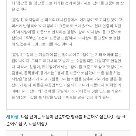
서 ‘강남콩’을 ‘강낭콩’으로 처리한 것과 마찬가지로 ‘냄비’를 표준어로 삼
은 것이다.
[붙임 1] ‘아지랑이’는 과거의 대사전들에서 ‘아지랭이’로 고쳐진 것이 교
과서에 반영되어 ‘아지랭이’가 표준어로 쓰여 왔으나, 현대 언중의 직관
이 ‘아지랑이’를 표준으로 인식하는 경향이 강해 ‘아지랑이’를 표준어로
삼았다. 1936년 “조선어 표준말 모음”에서 ‘아지랑이’를 표준어로 정한
바 있었는데 그것으로 되돌아간 것이다.
[붙임 2] ‘-장이’는 기술자에 붙는 접미사이고 ‘-쟁이’는 기타 어휘에 붙는
접미사이다. 그리고 여기서의 ‘기술자’는 ‘수공업적인 기술자’로 한정한
다. 따라서 ‘칠장이, 유기장이’에서는 ‘-장이’를 표준으로 삼고 ‘멋쟁이, 소
금쟁이, 골목쟁이’ 등에서는 ‘-쟁이’를 표준으로 삼았다. 또한 점을 치는
사람은 ‘점쟁이’가 되고 그림을 그리는 사람을 낮추어 가리키는 말은 ‘환
쟁이’가 된다. 이들은 수공업적인 기술자가 아니기 때문이다. 이처럼 의
미에 따라 ‘-장이’와 ‘-쟁이’를 구별해서 쓰기 때문에 갓을 만드는 기술자
는 ‘갓장이’, 갓을 쓴 사람을 낮잡아 이르는 말은 ‘갓쟁이’가 된다.
제10항
다음 단어는 모음이 단순화한 형태를 표준어로 삼는다.(ㄱ을 표
준어로 삼고, ㄴ을 버림.)
ㄱ
ㄴ
비고