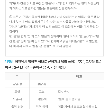
제3항과 같은 취지로 규정한 말들이나, 제3항의 경우와는 달리 거센소리
가 예사소리로 변화한 말들을 표준어로 삼은 경우이다.
① 표준어 규정이 공표된 1988년보다 이미 오래전부터 이름이 얼른 생각
나지 않거나 바로 말하기 곤란한 사람 또는 사물을 가리키는 대명사로
‘거시키’보다는 ‘거시기’가 더 널리 쓰였고 이 조항에서 이를 다시 확인한
것이다.
② ‘푼’은 한자 ‘分’의 고어 발음의 잔재이다. 현대 국어의 ‘할, 푼, 리’나 ‘땡
전 한 푼’ 등에 ‘푼’이 남아 있으나 한자어로 읽을 때에는 ‘분’으로 발음한
다. 따라서 시계의 ‘분침’은 ‘푼침’으로 쓰지 않는다.
제5항
어원에서 멀어진 형태로 굳어져서 널리 쓰이는 것은, 그것을 표준
어로 삼는다.(ㄱ을 표준어로 삼고, ㄴ을 버림.)
ㄱ
ㄴ
비고
강낭-콩
강남-콩
고삿
고샅
겉~, 속~.
사글-세
삭월-세
‘월세’는 표준어임.
울력-성당
위력-성당
떼를 지어서 으르고 협박하는 일.