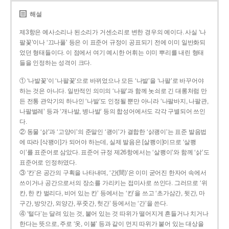
해설
제3항은 예사소리나 된소리가 거센소리로 변한 경우의 예이다. 사실 ‘나
팔꽃’이나 ‘끄나풀’ 등은 이 표준어 규정이 공표되기 전에 이미 일반화되
었던 형태들이다. 이 점에서 여기 예시한 어휘는 이미 뿌리를 내린 형태
들을 인정하는 성격이 크다.
① ‘나발꽃’이 ‘나팔꽃’으로 바뀌었으나 모든 ‘나발’을 ‘나팔’로 바꾸어야
하는 것은 아니다. 일반적인 의미의 ‘나팔’과 함께 놋쇠로 긴 대롱처럼 만
든 전통 관악기의 하나인 ‘나발’도 인정될 뿐만 아니라 ‘나팔바지, 나팔관,
나팔벌레’ 등과 ‘개나발, 병나발’ 등의 합성어에서도 각각 구별되어 쓰인
다.
② 동물 ‘삵’과 ‘고양이’의 준말인 ‘괭이’가 결합한 ‘삵괭이’는 표준 발음법
에 따라 [삭꽹이]가 되어야 하는데, 실제 발음은 [살쾡이]이므로 ‘살쾡
이’를 표준어로 삼았다. 표준어 규정 제26항에서는 ‘살쾡이’와 함께 ‘삵’도
표준어로 인정하였다.
③ ‘칸’은 공간의 구획을 나타내며, ‘간(間)’은 이미 굳어진 한자어 속에서
쓰이거나 공간으로서의 장소를 가리키는 접미사로 쓰인다. 그러므로 ‘위
칸, 한 칸 벌리다, 비어 있는 칸’ 등에서는 ‘칸’을 쓰고 ‘초가삼간, 뒷간, 마
구간, 방앗간, 외양간, 푸줏간, 헛간’ 등에서는 ‘간’을 쓴다.
④ ‘털다’는 달려 있는 것, 붙어 있는 것 따위가 떨어지게 흔들거나 치거나
한다는 뜻으로, 주로 ‘옷, 이불’ 등과 같이 먼지 따위가 붙어 있는 대상을