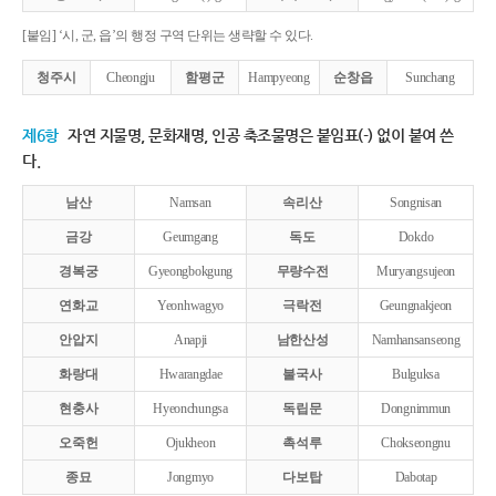
[붙임] ‘시, 군, 읍’의 행정 구역 단위는 생략할 수 있다.
청주시
Cheongju
함평군
Hampyeong
순창읍
Sunchang
제6항
자연 지물명, 문화재명, 인공 축조물명은 붙임표(-) 없이 붙여 쓴
다.
남산
Namsan
속리산
Songnisan
금강
Geumgang
독도
Dokdo
경복궁
Gyeongbokgung
무량수전
Muryangsujeon
연화교
Yeonhwagyo
극락전
Geungnakjeon
안압지
Anapji
남한산성
Namhansanseong
화랑대
Hwarangdae
불국사
Bulguksa
현충사
Hyeonchungsa
독립문
Dongnimmun
오죽헌
Ojukheon
촉석루
Chokseongnu
종묘
Jongmyo
다보탑
Dabotap