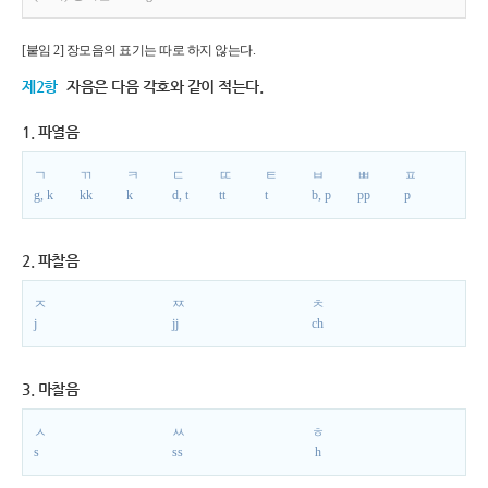
[붙임 2] 장모음의 표기는 따로 하지 않는다.
제2항
자음은 다음 각호와 같이 적는다.
1. 파열음
ㄱ
ㄲ
ㅋ
ㄷ
ㄸ
ㅌ
ㅂ
ㅃ
ㅍ
g, k
kk
k
d, t
tt
t
b, p
pp
p
2. 파찰음
ㅈ
ㅉ
ㅊ
j
jj
ch
3. 마찰음
ㅅ
ㅆ
ㅎ
s
ss
h