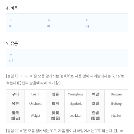
4. 비음
ㄴ
ㅁ
ㅇ
n
m
ng
5. 유음
ㄹ
r, l
[붙임 1] ‘ㄱ, ㄷ, ㅂ’은 모음 앞에서는 ‘g, d, b’로, 자음 앞이나 어말에서는 ‘k, t, p’로
적는다.([ ] 안의 발음에 따라 표기함.)
구미
Gumi
영동
Yeongdong
백암
Baegam
옥천
Okcheon
합덕
Hapdeok
호법
Hobeop
월곶
벚꽃
한밭
Wolgot
beotkkot
Hanbat
[월곧]
[벋꼳]
[한받]
[붙임 2] ‘ㄹ’은 모음 앞에서는 ‘r’로, 자음 앞이나 어말에서는 ‘l’로 적는다. 단, ‘ㄹ