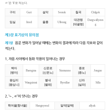
ㄹ’은 ‘ll’로 적는다.
구리
Guri
설악
Seorak
칠곡
Chilgok
대관령
Daegwallyeon
임실
Imsil
울릉
Ulleung
[대괄령]
g
제3장 표기상의 유의점
제1항
음운 변화가 일어날 때에는 변화의 결과에 따라 다음 각호와 같이
적는다.
1. 자음 사이에서 동화 작용이 일어나는 경우
백마
신문로
종로
Baengma
Sinmunno
Jongno
[뱅마]
[신문노]
[종노]
왕십리
별내
신라
Wangsimni
Byeollae
Silla
[왕심니]
[별래]
[실라]
2. ‘ㄴ, ㄹ’이 덧나는 경우
학여울[항녀울]
Hangnyeoul
알약[알략]
allyak