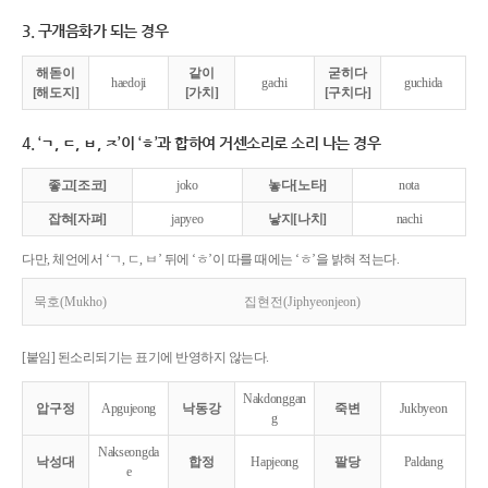
3. 구개음화가 되는 경우
해돋이
같이
굳히다
haedoji
gachi
guchida
[해도지]
[가치]
[구치다]
4. ‘ㄱ, ㄷ, ㅂ, ㅈ’이 ‘ㅎ’과 합하여 거센소리로 소리 나는 경우
좋고[조코]
joko
놓다[노타]
nota
잡혀[자펴]
japyeo
낳지[나치]
nachi
다만, 체언에서 ‘ㄱ, ㄷ, ㅂ’ 뒤에 ‘ㅎ’이 따를 때에는 ‘ㅎ’을 밝혀 적는다.
묵호(Mukho)
집현전(Jiphyeonjeon)
[붙임] 된소리되기는 표기에 반영하지 않는다.
Nakdonggan
압구정
Apgujeong
낙동강
죽변
Jukbyeon
g
Nakseongda
낙성대
합정
Hapjeong
팔당
Paldang
e