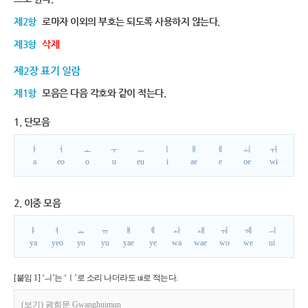
제2항
로마자 이외의 부호는 되도록 사용하지 않는다.
제3항
삭제
제2장 표기 일람
제1항
모음은 다음 각호와 같이 적는다.
1. 단모음
ㅏ
ㅓ
ㅗ
ㅜ
ㅡ
ㅣ
ㅐ
ㅔ
ㅚ
ㅟ
a
eo
o
u
eu
i
ae
e
oe
wi
2. 이중 모음
ㅑ
ㅕ
ㅛ
ㅠ
ㅒ
ㅖ
ㅘ
ㅙ
ㅝ
ㅞ
ㅢ
ya
yeo
yo
yu
yae
ye
wa
wae
wo
we
ui
[붙임 1] ‘ㅢ’는 ‘ㅣ’로 소리 나더라도 ui로 적는다.
(보기) 광희문 Gwanghuimun