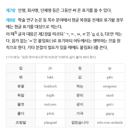
제7항
인명, 회사명, 단체명 등은 그동안 써 온 표기를 쓸 수 있다.
제8항
학술 연구 논문 등 특수 분야에서 한글 복원을 전제로 표기할 경우
에는 한글 표기를 대상으로 적는다.
1)
이 때
글자 대응은 제2장을 따르되 ‘ㄱ, ㄷ, ㅂ, ㄹ’은 ‘g, d, b, l’로만 적는
다. 음가 없는 ‘ㅇ’은 붙임표(-)로 표기하되 어두에서는 생략하는 것을 원
칙으로 한다. 기타 분절의 필요가 있을 때에도 붙임표(-)를 쓴다.
1) '이 때'는 "표준국어대사전"에 따르면 '이때'와 같이 붙여 써야 한다.
집
jib
짚
jip
밖
bakk
값
gabs
붓꽃
buskkoch
먹는
meogneun
독립
doglib
문리
munli
물엿
mul-yeos
굳이
gud-i
좋다
johda
가곡
gagog
조랑말
jolangmal
없었습니다
eobs-eoss-seubnida