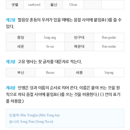
샛별
saetbyeol
울산
Ulsan
제2항
발음상 혼동의 우려가 있을 때에는 음절 사이에 붙임표(-)를 쓸 수
있다.
중앙
Jung-ang
반구대
Ban-gudae
세운
Se-un
해운대
Hae-undae
제3항
고유 명사는 첫 글자를 대문자로 적는다.
부산
Busan
세종
Sejong
제4항
인명은 성과 이름의 순서로 띄어 쓴다. 이름은 붙여 쓰는 것을 원
칙으로 하되 음절 사이에 붙임표(-)를 쓰는 것을 허용한다.( ( ) 안의 표기
를 허용함.)
민용하 Min Yongha (Min Yong-ha)
송나리 Song Nari (Song Na-ri)