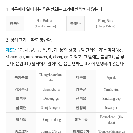
1. 이름에서 일어나는 음운 변화는 표기에 반영하지 않는다.
Han Boknam
Hong Bitna
한복남
홍빛나
(Han Bok-nam)
(Hong Bit-na)
2. 성의 표기는 따로 정한다.
제5항
‘도, 시, 군, 구, 읍, 면, 리, 동’의 행정 구역 단위와 ‘가’는 각각 ‘do,
si, gun, gu, eup, myeon, ri, dong, ga’로 적고, 그 앞에는 붙임표(-)를 넣
는다. 붙임표(-) 앞뒤에서 일어나는 음운 변화는 표기에 반영하지 않는다.
Chungcheongbuk-
충청북도
제주도
Jeju-do
do
의정부시
Uijeongbu-si
양주군
Yangju-gun
도봉구
Dobong-gu
신창읍
Sinchang-eup
삼죽면
Samjuk-myeon
인왕리
Inwang-ri
Bongcheon 1(il)-
당산동
Dangsan-dong
봉천 1동
dong
종로 2가
Jongno 2(i)-ga
퇴계로 3가
Toegyero 3(sam)-ga