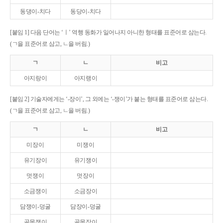
동댕이-치다
동당이-치다
[붙임 1] 다음 단어는 ‘ㅣ’ 역행 동화가 일어나지 아니한 형태를 표준어로 삼는다.
(ㄱ을 표준어로 삼고, ㄴ을 버림.)
ㄱ
ㄴ
비고
아지랑이
아지랭이
[붙임 2] 기술자에게는 ‘-장이’, 그 외에는 ‘-쟁이’가 붙는 형태를 표준어로 삼는다.
(ㄱ을 표준어로 삼고, ㄴ을 버림.)
ㄱ
ㄴ
비고
미장이
미쟁이
유기장이
유기쟁이
멋쟁이
멋장이
소금쟁이
소금장이
담쟁이-덩굴
담장이-덩굴
골목쟁이
골목장이