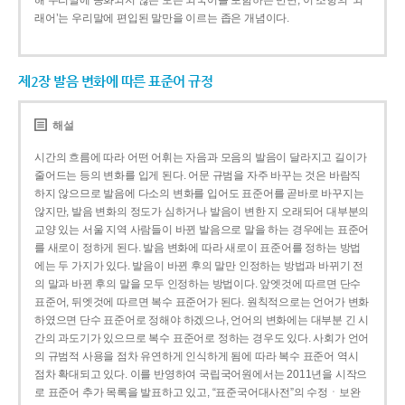
해 우리말에 동화되지 않은 모든 외국어를 포함하는 반면, 이 조항의 ‘외
래어’는 우리말에 편입된 말만을 이르는 좁은 개념이다.
제2장 발음 변화에 따른 표준어 규정
해설
시간의 흐름에 따라 어떤 어휘는 자음과 모음의 발음이 달라지고 길이가
줄어드는 등의 변화를 입게 된다. 어문 규범을 자주 바꾸는 것은 바람직
하지 않으므로 발음에 다소의 변화를 입어도 표준어를 곧바로 바꾸지는
않지만, 발음 변화의 정도가 심하거나 발음이 변한 지 오래되어 대부분의
교양 있는 서울 지역 사람들이 바뀐 발음으로 말을 하는 경우에는 표준어
를 새로이 정하게 된다. 발음 변화에 따라 새로이 표준어를 정하는 방법
에는 두 가지가 있다. 발음이 바뀐 후의 말만 인정하는 방법과 바뀌기 전
의 말과 바뀐 후의 말을 모두 인정하는 방법이다. 앞엣것에 따르면 단수
표준어, 뒤엣것에 따르면 복수 표준어가 된다. 원칙적으로는 언어가 변화
하였으면 단수 표준어로 정해야 하겠으나, 언어의 변화에는 대부분 긴 시
간의 과도기가 있으므로 복수 표준어로 정하는 경우도 있다. 사회가 언어
의 규범적 사용을 점차 유연하게 인식하게 됨에 따라 복수 표준어 역시
점차 확대되고 있다. 이를 반영하여 국립국어원에서는 2011년을 시작으
로 표준어 추가 목록을 발표하고 있고, “표준국어대사전”의 수정ㆍ보완