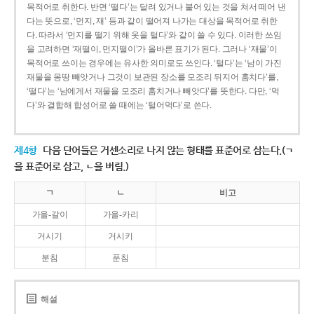
목적어로 취한다. 반면 ‘떨다’는 달려 있거나 붙어 있는 것을 쳐서 떼어 낸
다는 뜻으로, ‘먼지, 재’ 등과 같이 떨어져 나가는 대상을 목적어로 취한
다. 따라서 ‘먼지를 떨기 위해 옷을 털다’와 같이 쓸 수 있다. 이러한 쓰임
을 고려하면 ‘재떨이, 먼지떨이’가 올바른 표기가 된다. 그러나 ‘재물’이
목적어로 쓰이는 경우에는 유사한 의미로도 쓰인다. ‘털다’는 ‘남이 가진
재물을 몽땅 빼앗거나 그것이 보관된 장소를 모조리 뒤지어 훔치다’를,
‘떨다’는 ‘남에게서 재물을 모조리 훔치거나 빼앗다’를 뜻한다. 다만, ‘먹
다’와 결합해 합성어로 쓸 때에는 ‘털어먹다’로 쓴다.
제4항
다음 단어들은 거센소리로 나지 않는 형태를 표준어로 삼는다.(ㄱ
을 표준어로 삼고, ㄴ을 버림.)
ㄱ
ㄴ
비고
가을-갈이
가을-카리
거시기
거시키
분침
푼침
해설