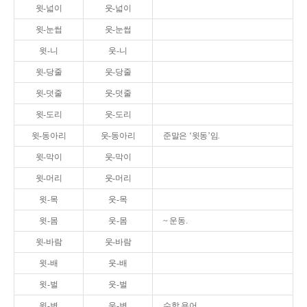
윗-넓이
웃-넓이
윗-눈썹
웃-눈썹
윗-니
웃-니
윗-당줄
웃-당줄
윗-덧줄
웃-덧줄
윗-도리
웃-도리
윗-동아리
웃-동아리
준말은 ‘윗동’임.
윗-막이
웃-막이
윗-머리
웃-머리
윗-목
웃-목
윗-몸
웃-몸
~ 운동.
윗-바람
웃-바람
윗-배
웃-배
윗-벌
웃-벌
윗-변
웃-변
수학 용어.