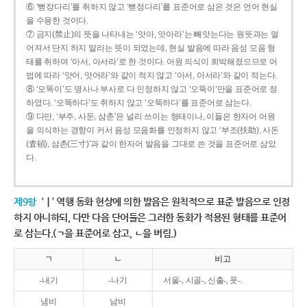
⑥ ‘뻗장다리’를 취하지 않고 ‘뻗정다리’를 표준어로 삼은 것은 언어 현실
을 수용한 것이다.
⑦ 금지(禁止)의 뜻을 나타내는 ‘앗아, 앗아라’는 빼앗는다는 원뜻과는 멀
어져서 단지 하지 말라는 뜻이 되었는데, 현실 발음에 따라 음성 모음 형
태를 취하여 ‘아서, 아서라’로 한 것이다. 어원 의식이 희박해졌으므로 어
법에 따라 ‘앗어, 앗어라’와 같이 적지 않고 ‘아서, 아서라’와 같이 적는다.
⑧ ‘오똑이’도 명사나 부사로 다 인정하지 않고 ‘오뚝이’만을 표준어로 정
하였다. ‘오똑하다’도 취하지 않고 ‘오뚝하다’를 표준어로 삼는다.
⑨ 다만, ‘부주, 사둔, 삼춘’은 널리 쓰이는 형태이나, 이들은 한자어 어원
을 의식하는 경향이 커서 음성 모음화를 인정하지 않고 ‘부조(扶助), 사돈
(査頓), 삼촌(三寸)’과 같이 한자어 발음을 그대로 쓴 것을 표준어로 삼았
다.
제9항
‘ㅣ’ 역행 동화 현상에 의한 발음은 원칙적으로 표준 발음으로 인정
하지 아니하되, 다만 다음 단어들은 그러한 동화가 적용된 형태를 표준어
로 삼는다.(ㄱ을 표준어로 삼고, ㄴ을 버림.)
ㄱ
ㄴ
비고
-내기
-나기
서울-, 시골-, 신출-, 풋-.
냄비
남비