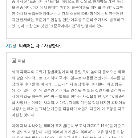
종이 사전 “표준국어대사전”을 바탕으로 한 것으로, 현재에도 계속 수정·
보완 중이다. 여기에서 방대한 어휘의 표준어형을 확인할 수 있다. 그뿐
만 아니라 국립국어원에서는 시간의 흐름에 따라 과거에는 비표준어였
지만 현재에는 표준어로 인정될 만한 어휘를 꾸준히 추가하여 발표하고
있고, 이 또한 인터넷판 “표준국어대사전”에 반영되어 있다.
제2항
외래어는 따로 사정한다.
해설
세계 각국과의 교류가 활발해짐에 따라 물밀 듯이 쏟아져 들어오는 외국
의 말은 지속적으로 조사하여 국어의 일부로 수용할 것인가의 여부를 결
정해 주어야 할 뿐 아니라, 그 표기 역시 결정해 주어야 한다. 이 조항은
외국의 말이 국어의 일부인 외래어로 인정될 수 있는 것인지를 결정하는
사정 작업을 표준어 규정과는 별도로 한다는 사실을 밝힌 것이다. 표준어
를 사정하는 데에는 사회적, 시대적, 지역적 기준을 적용하지만 외래어를
사정하는 데에는 그러한 기준을 적용하기 어렵기 때문에 이 조항을 따로
마련한 것이다.
이에 따라 외래어는 외래어 표기법(문체부 고시 제2017-14호)을 기준으
로 별도로 사정한다. 다만 외래어 표기법의 ‘외래어’가 고유 명사를 포함