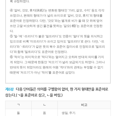
록 규정하였다.
④ ‘갈비, 갓모, 휴지(休紙)’는 변화된 형태인 ‘가리, 갈모, 수지’ 등도 각각
쓰였으나, 본래의 형태가 더 널리 쓰이므로 ‘갈비, 갓모, 휴지’의 형태를
표준어로 인정하였다. 다만, ‘갓모’와는 별개로 비가 올 때 갓 위에 덮어
쓰던 고깔 비슷하게 생긴 물건을 뜻하는 ‘갈모(-帽)’는 표준어로 인정한
다.
⑤ ‘밀-’에 ‘-뜨리다’가 붙은 ‘밀뜨리다’도 언중이 ‘밀다’의 뜻을 의식하고
있으므로 비록 ‘미뜨리다’가 쓰이고 있어도 ‘밀뜨리다’로 쓴다. 다만, ‘-뜨
리다’와 ‘-트리다’가 같은 뜻의 복수 표준어 접미사로 인정되므로 ‘밀뜨리
다’와 함께 ‘밀트리다’도 표준어로 인정된다.
⑥ ‘적이’는 의미적으로 ‘적다’와는 멀어지고 오히려 반대의 의미를 가지
게 되었다. 그 때문에 한동안 ‘저으기’가 널리 보급되기도 하였다. 그러나
반대의 뜻이 되었더라도 원래의 어원 ‘적다’와의 관계는 부정할 수 없기
때문에 ‘저으기’가 아닌 ‘적이’를 표준어로 삼았다.
제6항
다음 단어들은 의미를 구별함이 없이, 한 가지 형태만을 표준어로
삼는다.(ㄱ을 표준어로 삼고, ㄴ을 버림.)
ㄱ
ㄴ
비고
돌
돐
생일, 주기.