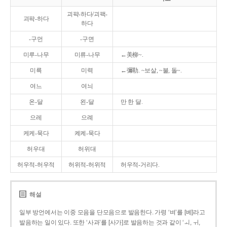
괴퍅-하다/괴팩-
괴팍-하다
하다
-구먼
-구면
미루-나무
미류-나무
←美柳~.
미륵
미력
←彌勒. ~보살, ~불, 돌~.
여느
여늬
온-달
왼-달
만 한 달.
으레
으례
케케-묵다
켸켸-묵다
허우대
허위대
허우적-허우적
허위적-허위적
허우적-거리다.
해설
일부 방언에서는 이중 모음을 단모음으로 발음한다. 가령 ‘벼’를 [베]라고
발음하는 일이 있다. 또한 ‘사과’를 [사가]로 발음하는 것과 같이 ‘ㅚ, ㅟ,