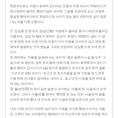
학문적으로는 어원이 밝혀져 있더라도 언중의 어원 의식이 약해져서 어
원으로부터 멀어진 형태가 널리 쓰이면 그 말을 표준어로 삼고, 어원에
충실한 형태이더라도 현실적으로 쓰이지 않는 말은 표준어로 삼지 않겠
다는 것을 다룬 조항이다.
① ‘강낭콩’은 중국의 ‘강남(江南)’ 지방에서 들여온 콩이기 때문에 붙여진
이름인데, ‘강남’의 형태가 변하여 ‘강낭’이 되었다. 제9항의 ‘남비’가 ‘냄
비’로 변한 것과 마찬가지로 언중이 이미 어원을 인식하지 않고 변한 형
태대로 발음하는 언어 현실을 그대로 반영하여 ‘강낭콩’으로 쓰게 한 것
이다.
② 예전에는 ‘지붕을 일 때에 쓰는 새끼’와 ‘좁은 골목이나 길’을 모두 ‘고
샅’으로 써 왔는데, 앞의 뜻의 말에 대해 어원 의식이 희박해져서 조사가
붙은 형태가 [고사시/고사슬] 등으로 발음되고 있으므로 앞의 뜻의 말을
‘고삿’으로 정한 것이다. ‘속고삿’은 초가지붕을 일 때 이엉을 얹기 전에
지붕 위에 건너질러 잡아매는 새끼이고, ‘겉고삿’은 이엉을 얹은 위에 걸
쳐 매는 새끼이다.
③ ‘월세(月貰)’와 뜻이 같은 말로서 과거에는 ‘삭월세’와 ‘사글세’가 모두
쓰였다. 그러나 ‘삭월세’를 한자어 ‘朔月貰’로 보는 것은 ‘사글세’의 음을
단순히 한자로 흉내 낸 것으로 보아 ‘사글세’만을 표준으로 삼은 것이다.
다만, 어원 의식이 여전히 남아 있어 어원을 의식한 형태가 쓰이는 것들
은 그 짝이 되는 비어원적인 형태보다 더 우선적으로 표준어 자격을 주도