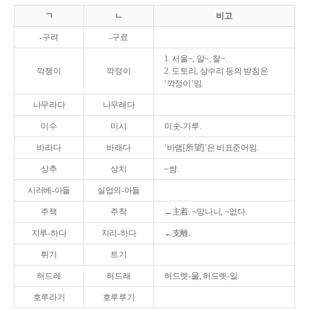
ㄱ
ㄴ
비고
-구려
-구료
1. 서울~, 알~, 찰~.
깍쟁이
깍정이
2. 도토리, 상수리 등의 받침은
‘깍정이’임.
나무라다
나무래다
미수
미시
미숫-가루.
바라다
바래다
‘바램[所望]’은 비표준어임.
상추
상치
~쌈.
시러베-아들
실업의-아들
주책
주착
←主着. ~망나니, ~없다.
지루-하다
지리-하다
←支離.
튀기
트기
허드레
허드래
허드렛-물, 허드렛-일.
호루라기
호루루기