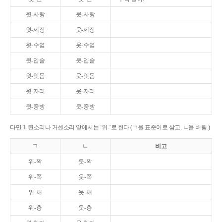
윗-사랑
웃-사랑
윗-세장
웃-세장
윗-수염
웃-수염
윗-입술
웃-입술
윗-잇몸
웃-잇몸
윗-자리
웃-자리
윗-중방
웃-중방
다만 1. 된소리나 거센소리 앞에서는 ‘위-’로 한다.(ㄱ을 표준어로 삼고, ㄴ을 버림.)
ㄱ
ㄴ
비고
위-짝
웃-짝
위-쪽
웃-쪽
위-채
웃-채
위-층
웃-층