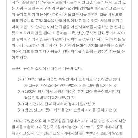
다.”와 같은 말에서 ‘두’는 서울말이기는 하지만 표준어는 아니다. 교양 있
는 사람은 오랜 문자 언어의 관습적 쓰임에 영향을 받아 ‘도’라고 쓰는 것
이 옳다고 믿기 때문이다. 따라서 서울말은 서울 지역의 말을 바탕으로
하되 언중들의 교양 의식을 반영한 말이라고 할 수 있다. 서울말을 표준
어의 조건으로 한다는 이러한 규정을 어떤 지역어를 사용하면 안 된다는
뜻으로 오해하면 안 된다. 표준어는 교육, 방송, 공식적 담화 등에서 써야
할 말이지 지역 사람들끼리 편하게 대화하는 경우에까지 꼭 써야 하는 말
이 아니다. 오히려 여러 지역어는 지역의 문화적 가치를 보존하는 소중한
자산이기도 하고 지역 사람들의 연대 의식을 강화하는 긍정적 기능을 하
기도 한다.
표준어 규정의 실제적인 대상은 다음과 같다.
(가) 1933년 ‘한글 마춤법 통일안’에서 표준어로 규정하였던 형태
가 그동안 자연스러운 언어 변화에 의해 고형(古形)이 된 것
(나) 1933년 당시 미처 사정의 대상이 되지 않아 표준어로서의 자
격을 인정받을 기회가 없었던 것
(다) 각 사전에서 달리 처리하여 정리가 필요한 것
(라) 방언, 신조어 등이 세력을 얻어 표준어 자리를 굳혀 가던 것
그러나 수많은 어휘의 표준어형을 규정에서 다 예시할 수는 없다. 이러한
한계를 보완하고자 국립국어원에서는 인터넷으로 “표준국어대사전”을
제공하고 있다. 인터넷판 “표준국어대사전”은 1999년에 초판이 발간된