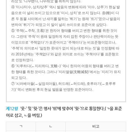
라요’도 ‘나무랬다, 나무래요’를 취하지 않는다.
④ ‘미시/미수, 상치/상추’ 역시 발음의 변화에 따라 ‘미수, 상추’가 현실 발
음으로 더 널리 쓰이고 있으므로 ‘미시, 상치’로 쓰지 않는다. 종(種)이 다
른 두 동물 사이에서 난 새끼를 말하는 ‘튀기’는 원래 ‘트기’였으나 발음이
변하여 ‘튀기’가 되었고 이 말이 널리 쓰이므로 표준어로 삼았다.
⑤ ‘주책(←주착, 主着)’은 한자어 형태를 버리고 변한 형태를 취한 것이
다. 그런데 ‘주착’이 원래 일정하게 자리 잡힌 주장이나 판단력이라는 뜻
이었으므로 ‘주책없다’가 표준어이고 ‘주책이다’는 비표준형이었으나,
‘주책’의 의미로서 ‘일정한 줏대가 없이 되는대로 하는 짓’을 인정함에 따
라 2016년에는 ‘주책없다’와 같은 의미로 쓰이는 ‘주책이다’를 표준형으
로 인정하였다.
⑥ ‘지루하다(←지리하다, 支離--)’ 역시 한자어 어원의 형태를 버리고 변
한 형태를 취한 것이다. 그러나 ‘지리멸렬(支離滅裂)’에서는 ‘지리’가 유지
되고 있다.
⑦ ‘시러베아들(←실업의아들), 허드레(←허드래), 호루라기(←호루루
기)’ 역시 변화된 후의 현실 발음을 반영한 표준어이다.
제12항
‘웃-’ 및 ‘윗-’은 명사 ‘위’에 맞추어 ‘윗-’으로 통일한다.(ㄱ을 표준
어로 삼고, ㄴ을 버림.)
ㄱ
ㄴ
비고