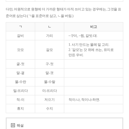
다만, 어원적으로 원형에 더 가까운 형태가 아직 쓰이고 있는 경우에는, 그것을 표
준어로 삼는다.(ㄱ을 표준어로 삼고, ㄴ을 버림.)
ㄱ
ㄴ
비고
갈비
가리
~구이, ~찜, 갈빗-대.
1. 사기 만드는 물레 밑 고리.
갓모
갈모
2. '갈모'는 갓 위에 쓰는, 유지로
만든 우비.
굴-젓
구-젓
말-곁
말-겻
물-수란
물-수랄
밀-뜨리다
미-뜨리다
적-이
저으기
적이-나, 적이나-하면.
휴지
수지
해설