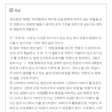
해설
제11항은 제8항~제10항에서 제시한 모음 변화에 속하지 않는 예들을 보
인 조항이다. 변화된 발음이 굳어진 경우 그것을 표준으로 삼는다는 원칙
은 동일하게 적용된다.
① ‘-구려’와 ‘-구료’는 미묘한 의미 차가 있는 듯도 하나 언중이 분명히 의
식할 수 없으므로 ‘-구려’ 쪽만 살린 것이다.
② 원래 ‘깍정이’였던 말이 ‘ㅣ’ 역행 동화를 겪으면 ‘깍젱이’가 되어야 하
는데, 언어 현실에서 ‘ㅐ’와 ‘ㅔ’가 발음으로 뚜렷이 구별되지 않고 표기상
‘ㅐ’를 선호한다는 점에 근거하여 표준어를 ‘깍쟁이’로 정하였다. 그럼으
로써 이는 ‘ㅣ’ 역행 동화와는 직접 관련이 없어진 표준어가 되어 제9항의
예외로 다루지 않고 여기에서 다루게 된 것이다. 그러나 밤나무, 떡갈나
무 따위의 열매를 싸고 있는 술잔 모양의 받침을 뜻하는 ‘깍정이’는 원래
의 말을 그대로 두었다.
③ ‘나무래다, 바래다’는 방언으로 해석하여 ‘나무라다, 바라다’를 표준어
로 삼았다. 그런데 근래 ‘바라다’에서 파생된 명사 ‘바람’을 ‘바램’으로 잘
못 쓰는 경향이 있다. ‘바람[風]’과의 혼동을 피하려는 심리 때문인 듯하
다. 그러나 동사가 ‘바라다’인 이상 그로부터 파생된 명사가 ‘바램’이 될
수는 없어 비고에서 이를 명기하였다. ‘바라다’의 활용형으로, ‘바랬다, 바
래요’는 비표준형이고 ‘바랐다, 바라요’가 표준형이 된다. ‘나무랐다, 나무