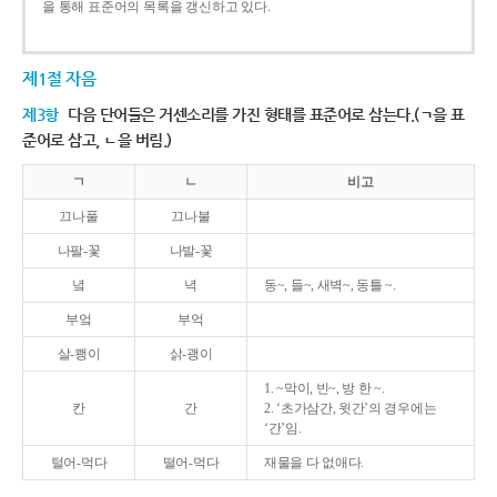
을 통해 표준어의 목록을 갱신하고 있다.
제1절 자음
제3항
다음 단어들은 거센소리를 가진 형태를 표준어로 삼는다.(ㄱ을 표
준어로 삼고, ㄴ을 버림.)
ㄱ
ㄴ
비고
끄나풀
끄나불
나팔-꽃
나발-꽃
녘
녁
동~, 들~, 새벽~, 동틀 ~.
부엌
부억
살-쾡이
삵-괭이
1. ~막이, 빈~, 방 한 ~.
칸
간
2. ‘초가삼간, 윗간’의 경우에는
‘간’임.
털어-먹다
떨어-먹다
재물을 다 없애다.