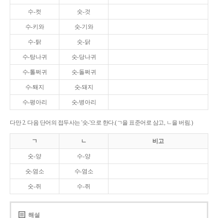
수-컷
숫-것
수-키와
숫-기와
수-탉
숫-닭
수-탕나귀
숫-당나귀
수-톨쩌귀
숫-돌쩌귀
수-퇘지
숫-돼지
수-평아리
숫-병아리
다만 2. 다음 단어의 접두사는 '숫-'으로 한다.(ㄱ을 표준어로 삼고, ㄴ을 버림.)
ㄱ
ㄴ
비고
숫-양
수-양
숫-염소
수-염소
숫-쥐
수-쥐
해설