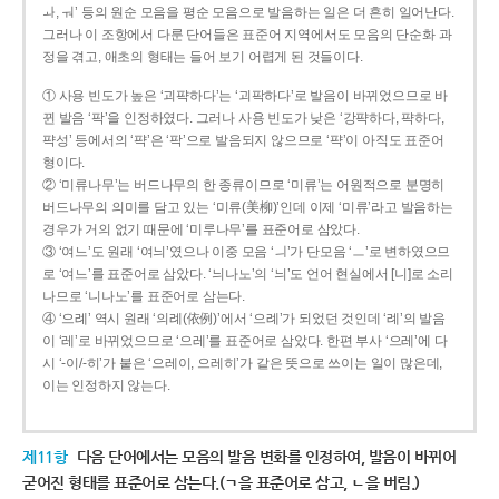
ㅘ, ㅝ’ 등의 원순 모음을 평순 모음으로 발음하는 일은 더 흔히 일어난다.
그러나 이 조항에서 다룬 단어들은 표준어 지역에서도 모음의 단순화 과
정을 겪고, 애초의 형태는 들어 보기 어렵게 된 것들이다.
① 사용 빈도가 높은 ‘괴퍅하다’는 ‘괴팍하다’로 발음이 바뀌었으므로 바
뀐 발음 ‘팍’을 인정하였다. 그러나 사용 빈도가 낮은 ‘강퍅하다, 퍅하다,
퍅성’ 등에서의 ‘퍅’은 ‘팍’으로 발음되지 않으므로 ‘퍅’이 아직도 표준어
형이다.
② ‘미류나무’는 버드나무의 한 종류이므로 ‘미류’는 어원적으로 분명히
버드나무의 의미를 담고 있는 ‘미류(美柳)’인데 이제 ‘미류’라고 발음하는
경우가 거의 없기 때문에 ‘미루나무’를 표준어로 삼았다.
③ ‘여느’도 원래 ‘여늬’였으나 이중 모음 ‘ㅢ’가 단모음 ‘ㅡ’로 변하였으므
로 ‘여느’를 표준어로 삼았다. ‘늬나노’의 ‘늬’도 언어 현실에서 [니]로 소리
나므로 ‘니나노’를 표준어로 삼는다.
④ ‘으례’ 역시 원래 ‘의례(依例)’에서 ‘으례’가 되었던 것인데 ‘례’의 발음
이 ‘레’로 바뀌었으므로 ‘으레’를 표준어로 삼았다. 한편 부사 ‘으레’에 다
시 ‘-이/-히’가 붙은 ‘으레이, 으레히’가 같은 뜻으로 쓰이는 일이 많은데,
이는 인정하지 않는다.
제11항
다음 단어에서는 모음의 발음 변화를 인정하여, 발음이 바뀌어
굳어진 형태를 표준어로 삼는다.(ㄱ을 표준어로 삼고, ㄴ을 버림.)