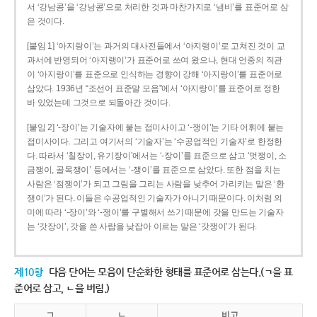
서 ‘강남콩’을 ‘강낭콩’으로 처리한 것과 마찬가지로 ‘냄비’를 표준어로 삼
은 것이다.
[붙임 1] ‘아지랑이’는 과거의 대사전들에서 ‘아지랭이’로 고쳐진 것이 교
과서에 반영되어 ‘아지랭이’가 표준어로 쓰여 왔으나, 현대 언중의 직관
이 ‘아지랑이’를 표준으로 인식하는 경향이 강해 ‘아지랑이’를 표준어로
삼았다. 1936년 “조선어 표준말 모음”에서 ‘아지랑이’를 표준어로 정한
바 있었는데 그것으로 되돌아간 것이다.
[붙임 2] ‘-장이’는 기술자에 붙는 접미사이고 ‘-쟁이’는 기타 어휘에 붙는
접미사이다. 그리고 여기서의 ‘기술자’는 ‘수공업적인 기술자’로 한정한
다. 따라서 ‘칠장이, 유기장이’에서는 ‘-장이’를 표준으로 삼고 ‘멋쟁이, 소
금쟁이, 골목쟁이’ 등에서는 ‘-쟁이’를 표준으로 삼았다. 또한 점을 치는
사람은 ‘점쟁이’가 되고 그림을 그리는 사람을 낮추어 가리키는 말은 ‘환
쟁이’가 된다. 이들은 수공업적인 기술자가 아니기 때문이다. 이처럼 의
미에 따라 ‘-장이’와 ‘-쟁이’를 구별해서 쓰기 때문에 갓을 만드는 기술자
는 ‘갓장이’, 갓을 쓴 사람을 낮잡아 이르는 말은 ‘갓쟁이’가 된다.
제10항
다음 단어는 모음이 단순화한 형태를 표준어로 삼는다.(ㄱ을 표
준어로 삼고, ㄴ을 버림.)
ㄱ
ㄴ
비고