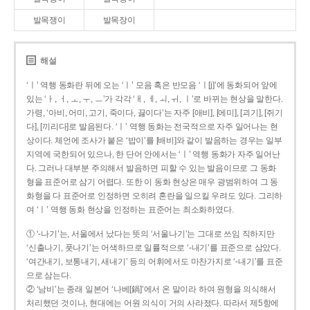
발목쟁이
발목장이
해설
‘ㅣ’ 역행 동화란 뒤에 오는 ‘ㅣ’ 모음 혹은 반모음 ‘ㅣ[j]’에 동화되어 앞에
있는 ‘ㅏ, ㅓ, ㅗ, ㅜ, ㅡ’가 각각 ‘ㅐ, ㅔ, ㅚ, ㅟ, ㅣ’로 바뀌는 현상을 말한다.
가령, ‘아비, 어미, 고기, 죽이다, 끓이다’는 자주 [애비], [에미], [괴기], [쥐기
다], [끼리다]로 발음된다. ‘ㅣ’ 역행 동화는 전국적으로 자주 일어나는 현
상이다. 체언에 조사가 붙은 ‘밥이’를 [배비]와 같이 발음하는 경우는 일부
지역에 국한되어 있으나, 한 단어 안에서는 ‘ㅣ’ 역행 동화가 자주 일어난
다. 그러나 대부분 주의해서 발음하면 피할 수 있는 발음이므로 그 동화
형을 표준어로 삼기 어렵다. 또한 이 동화 현상은 매우 광범위하여 그 동
화형을 다 표준어로 인정하면 오히려 혼란을 일으킬 우려도 있다. 그리하
여 ‘ㅣ’ 역행 동화 현상을 인정하는 표준어는 최소화하였다.
① ‘-나기’는, 서울에서 났다는 뜻의 ‘서울나기’는 그대로 쓰임 직하지만
‘신출나기, 풋나기’는 어색하므로 일률적으로 ‘-내기’를 표준으로 삼았다.
‘여간내기, 보통내기, 새내기’ 등의 어휘에서도 마찬가지로 ‘-내기’를 표준
으로 삼는다.
② ‘남비’는 종래 일본어 ‘나베[鍋]’에서 온 말이라 하여 원형을 의식해서
처리했던 것이나, 현대에는 어원 의식이 거의 사라졌다. 따라서 제5항에