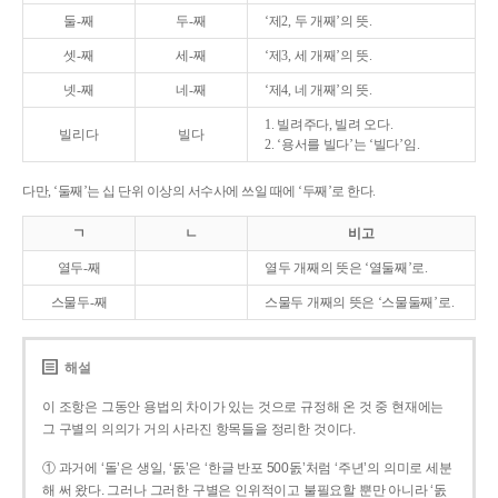
둘-째
두-째
‘제2, 두 개째’의 뜻.
셋-째
세-째
‘제3, 세 개째’의 뜻.
넷-째
네-째
‘제4, 네 개째’의 뜻.
1. 빌려주다, 빌려 오다.
빌리다
빌다
2. ‘용서를 빌다’는 ‘빌다’임.
다만, ‘둘째’는 십 단위 이상의 서수사에 쓰일 때에 ‘두째’로 한다.
ㄱ
ㄴ
비고
열두-째
열두 개째의 뜻은 ‘열둘째’로.
스물두-째
스물두 개째의 뜻은 ‘스물둘째’로.
해설
이 조항은 그동안 용법의 차이가 있는 것으로 규정해 온 것 중 현재에는
그 구별의 의의가 거의 사라진 항목들을 정리한 것이다.
① 과거에 ‘돌’은 생일, ‘돐’은 ‘한글 반포 500돐’처럼 ‘주년’의 의미로 세분
해 써 왔다. 그러나 그러한 구별은 인위적이고 불필요할 뿐만 아니라 ‘돐