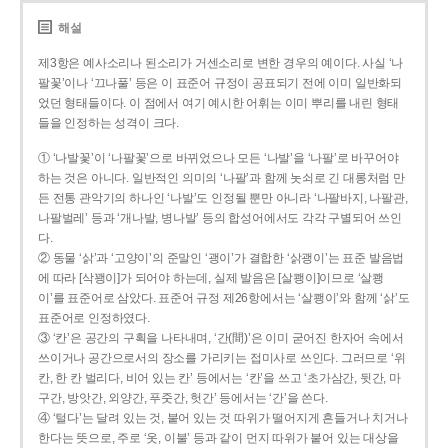
해설
제3항은 예사소리나 된소리가 거센소리로 변한 경우의 예이다. 사실 ‘나
팔꽃’이나 ‘끄나풀’ 등은 이 표준어 규정이 공표되기 전에 이미 일반화되
었던 형태들이다. 이 점에서 여기 예시한 어휘는 이미 뿌리를 내린 형태
들을 인정하는 성격이 크다.
① ‘나발꽃’이 ‘나팔꽃’으로 바뀌었으나 모든 ‘나발’을 ‘나팔’로 바꾸어야
하는 것은 아니다. 일반적인 의미의 ‘나팔’과 함께 놋쇠로 긴 대롱처럼 만
든 전통 관악기의 하나인 ‘나발’도 인정될 뿐만 아니라 ‘나팔바지, 나팔관,
나팔벌레’ 등과 ‘개나발, 병나발’ 등의 합성어에서도 각각 구별되어 쓰인
다.
② 동물 ‘삵’과 ‘고양이’의 준말인 ‘괭이’가 결합한 ‘삵괭이’는 표준 발음법
에 따라 [삭꽹이]가 되어야 하는데, 실제 발음은 [살쾡이]이므로 ‘살쾡
이’를 표준어로 삼았다. 표준어 규정 제26항에서는 ‘살쾡이’와 함께 ‘삵’도
표준어로 인정하였다.
③ ‘칸’은 공간의 구획을 나타내며, ‘간(間)’은 이미 굳어진 한자어 속에서
쓰이거나 공간으로서의 장소를 가리키는 접미사로 쓰인다. 그러므로 ‘위
칸, 한 칸 벌리다, 비어 있는 칸’ 등에서는 ‘칸’을 쓰고 ‘초가삼간, 뒷간, 마
구간, 방앗간, 외양간, 푸줏간, 헛간’ 등에서는 ‘간’을 쓴다.
④ ‘털다’는 달려 있는 것, 붙어 있는 것 따위가 떨어지게 흔들거나 치거나
한다는 뜻으로, 주로 ‘옷, 이불’ 등과 같이 먼지 따위가 붙어 있는 대상을