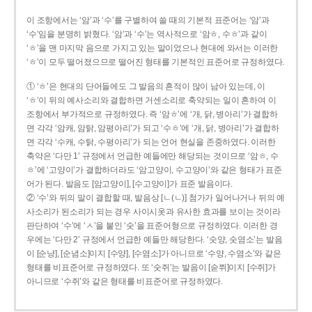
이 조항에서는 ‘암’과 ‘수’를 구별하여 쓸 때의 기본적 표준어는 ‘암’과
‘수’임을 분명히 밝혔다. ‘암’과 ‘수’는 역사적으로 ‘암ㅎ, 수ㅎ’과 같이
‘ㅎ’을 맨 마지막 음으로 가지고 있는 말이었으나 현대에 와서는 이러한
‘ㅎ’이 모두 떨어졌으므로 떨어진 형태를 기본적인 표준어로 규정하였다.
① ‘ㅎ’은 현대의 단어들에도 그 발음의 흔적이 많이 남아 있는데, 이
‘ㅎ’이 뒤의 예사소리와 결합하면 거센소리로 축약되는 일이 흔하여 이
조항에서 부가적으로 규정하였다. 즉 ‘암ㅎ’에 ‘개, 닭, 병아리’가 결합하
면 각각 ‘암캐, 암탉, 암평아리’가 되고 ‘수ㅎ’에 ‘개, 닭, 병아리’가 결합하
면 각각 ‘수캐, 수탉, 수평아리’가 되는 언어 현실을 존중하였다. 이러한
축약은 ‘다만 1’ 규정에서 언급한 예들에만 해당되는 것이므로 ‘암ㅎ, 수
ㅎ’에 ‘고양이’가 결합하더라도 ‘암고양이, 수고양이’와 같은 형태가 표준
어가 된다. 발음도 [암고양이], [수고양이]가 표준 발음이다.
② ‘수’와 뒤의 말이 결합할 때, 발음상 [ㄴ(ㄴ)] 첨가가 일어나거나 뒤의 예
사소리가 된소리가 되는 경우 사이시옷과 유사한 효과를 보이는 것이라
판단하여 ‘수’에 ‘ㅅ’을 붙인 ‘숫’을 표준어형으로 규정하였다. 이러한 경
우에는 ‘다만 2’ 규정에서 언급한 예들만 해당한다. ‘숫양, 숫염소’는 발음
이 [순냥], [순념소]이지 [수양], [수염소]가 아니므로 ‘수양, 수염소’와 같은
형태를 비표준어로 규정하였다. 또 ‘숫쥐’는 발음이 [숟쮜]이지 [수쥐]가
아니므로 ‘수쥐’와 같은 형태를 비표준어로 규정하였다.