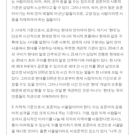
는 사람이라도 비어, 속어, 은어 등을 쓸 수는 있으므로 표준어의 사회적
기준은 상당히 느슨하다고 할 수 있다. 그러나 비어, 속어, 은어 등은 표준
어이기는 하되 언어 예절에 어긋난 말들이므로, 교양 있는 사람이라면 사
용을 자제하여야 하는 말들이다.
2. 시대적 기준으로서, 표준어는 현대의 언어여야 한다. 여기서 ‘현대’는
단순히 시간적으로 현재란 뜻이 아니라 역사적 흐름에서 현재와 같은 구
획에 있는 시대를 말한다. 다른 사회적, 경제적 시대 구분과는 달리 언어
사용에서 현대를 구분하는 데에는 뚜렷한 객관적 기준이 없다. 20세기 초
의 구어가 현대의 말로 간주되곤 하나, 21세기가 상당히 진행된 현재로서
는 20세기 초의 구어를 현대의 말로 간주하기에 어려움이 있다. 한 시대
에 최대 4세대가 공존할 수 있으므로 세대 간 시간 차를 30년 남짓으로
잡으면 넉넉잡아 100년 정도의 시간 차가 있는 말들이 한 시대에 쓰일 수
있다. 그러므로 현대를 100년 전으로부터 현재 시점까지의 기간으로 규
정할 수도 있을 것이다. 그러나 이러한 시간 인식은 ‘현대’ 개념의 모호함
때문에 편의상 행할 수 있는 것일 뿐 객관적인 것은 아니다. ‘현대’는 국어
언중들의 직관으로 이해하여야 한다.
3. 지역적 기준으로서, 표준어는 서울말이어야 한다. 이는 표준어의 공용
어적 성격을 가장 크게 드러내 주는 기준이다. 가령, 많은 지역 사람들이
모여서 공식적인 이야기를 나눌 때 각자의 지역어를 사용한다면 의사소
통이 어려워질 수 있는데, 이를 방지하기 위해 표준어의 조건으로 서울말
을 제시한 것이다. 물론 서울말이라도 비표준적인 요소가 있다. “나두 간