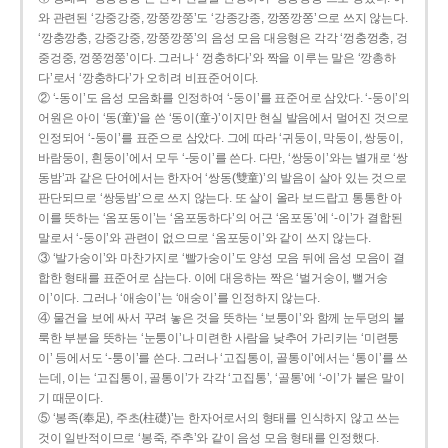
와 관련된 ‘강중강중, 깡쭝깡쭝’도 ‘강종강종, 깡쫑깡쫑’으로 쓰지 않는다.
‘깡충깡충, 강중강중, 깡쭝깡쭝’의 음성 모음 대응형은 각각 ‘껑충껑충, 겅
중겅중, 껑쭝껑쭝’이다. 그러나 ‘ 껑충하다’와 짝을 이루는 말은 ‘깡총하
다’로서 ‘깡충하다’가 오히려 비표준어이다.
② ‘-동이’도 음성 모음화를 인정하여 ‘-둥이’를 표준어로 삼았다. ‘-둥이’의
어원은 아이 ‘동(童)’을 쓴 ‘동이(童-)’이지만 현실 발음에서 멀어진 것으로
인정되어 ‘-둥이’를 표준으로 삼았다. 그에 따라 ‘귀둥이, 막둥이, 쌍둥이,
바람둥이, 흰둥이’에서 모두 ‘-둥이’를 쓴다. 다만, ‘쌍둥이’와는 별개로 ‘쌍
동밤’과 같은 단어에서는 한자어 ‘쌍동(雙童)’의 발음이 살아 있는 것으로
판단되므로 ‘쌍둥밤’으로 쓰지 않는다. 또 살이 올라 보드랍고 통통한 아
이를 뜻하는 ‘옴포동이’는 ‘옴포동하다’의 어근 ‘옴포동’에 ‘-이’가 결합된
말로서 ‘-둥이’와 관련이 없으므로 ‘옴포둥이’와 같이 쓰지 않는다.
③ ‘발가숭이’와 마찬가지로 ‘빨가숭이’도 양성 모음 뒤에 음성 모음이 결
합한 형태를 표준어로 삼는다. 이에 대응하는 짝은 ‘벌거숭이, 뻘거숭
이’이다. 그러나 ‘애송이’는 ‘애숭이’를 인정하지 않는다.
④ 물건을 보에 싸서 꾸려 놓은 것을 뜻하는 ‘보퉁이’와 함께 눈두덩의 불
룩한 부분을 뜻하는 ‘눈퉁이’나 미련한 사람을 낮추어 가리키는 ‘미련퉁
이’ 등에서도 ‘-퉁이’를 쓴다. 그러나 ‘고집통이, 골통이’에서는 ‘통이’를 쓰
는데, 이는 ‘고집통이, 골통이’가 각각 ‘고집통’, ‘골통’에 ‘-이’가 붙은 말이
기 때문이다.
⑤ ‘봉족(奉足), 주초(柱礎)’는 한자어로서의 형태를 인식하지 않고 쓰는
것이 일반적이므로 ‘봉죽, 주추’와 같이 음성 모음 형태를 인정했다.