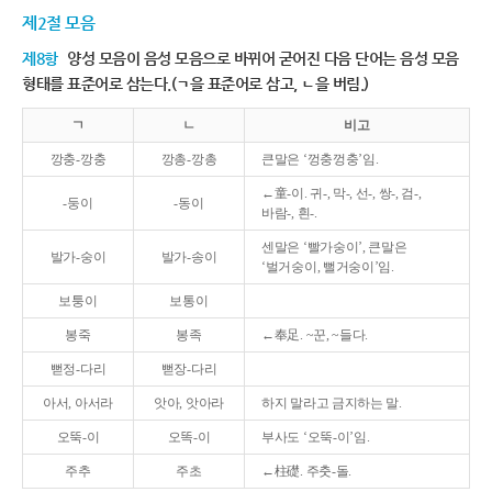
제2절 모음
제8항
양성 모음이 음성 모음으로 바뀌어 굳어진 다음 단어는 음성 모음
형태를 표준어로 삼는다.(ㄱ을 표준어로 삼고, ㄴ을 버림.)
ㄱ
ㄴ
비고
깡충-깡충
깡총-깡총
큰말은 ‘껑충껑충’임.
←童-이. 귀-, 막-, 선-, 쌍-, 검-,
-둥이
-동이
바람-, 흰-.
센말은 ‘빨가숭이’, 큰말은
발가-숭이
발가-송이
‘벌거숭이, 뻘거숭이’임.
보퉁이
보통이
봉죽
봉족
←奉足. ~꾼, ~들다.
뻗정-다리
뻗장-다리
아서, 아서라
앗아, 앗아라
하지 말라고 금지하는 말.
오뚝-이
오똑-이
부사도 ‘오뚝-이’임.
주추
주초
←柱礎. 주춧-돌.