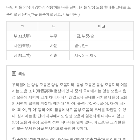
다만, 어원 의식이 강하게 작용하는 다음 단어에서는 양성 모음 형태를 그대로 표
준어로 삼는다.(ㄱ을 표준어로 삼고, ㄴ을 버림.)
ㄱ
ㄴ
비고
부조(扶助)
부주
~금, 부좃-술.
사돈(査頓)
사둔
밭~, 안~.
삼촌(三寸)
삼춘
시~, 외~, 처~.
해설
우리말에는 양성 모음은 양성 모음끼리, 음성 모음은 음성 모음끼리 어울
리는 모음 조화(母音調和) 현상이 있다. 중세 국어에서는 양성 모음과 음
성 모음의 세력이 크게 차이가 나지 않았으나 근대를 거치면서 음성 모음
의 세력이 급격히 커졌다. 예컨대 ‘ 막-아, 좁-아’, ‘접-어, 굽-어, 재-어, 세-
어, 괴-어, 쥐-어’ 등의 어미 활용에서도 음성 모음의 우세를 확인할 수 있
다. 심지어는 한 단어 내부에서도 양성 모음이 일관되게 나타나지 않고
양성 모음과 음성 모음이 섞여 나타나는 일이 많다. 이 조항은 그러한 음
성 모음 우세 현상을 명시적으로 규정한 것이다.
① 종래의 ‘깡총깡총’은 언어 현실을 반영하여 ‘깡충깡충’으로 정했다. 이