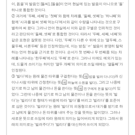
이, 돐을’의 발음인 [돌씨], [돌쓸]이 언어 현실에 있는 발음이 아니므로 ‘돌’
하나로 통합한 것이다.
② 과거에 ‘두째, 세째’는 ‘첫째’와 함께 차례를, ‘둘째, 셋째’는 ‘하나째’와
함께 ‘사과를 벌써 셋째 먹는다’에서와 같이 수량을 나타내는 것으로 구
별하여 써 왔다. 그러나 언어 현실에서 이와 같은 구별은 인위적인 것이
라고 판단되어 ‘둘째, 셋째’로 통합한 것이다. 따라서 ‘두째, 세째, 네째’와
같은 표현은 잘못된 것이다. 다만, ‘두째’가 다른 수 뒤에 오는 ‘열두째, 스
물두째, 서른두째’ 등은 인정하였는데, 이는 받침 ‘ㄹ’ 발음이 분명히 탈락
하는 언어 현실을 근거로 한 것이다. 순서가 첫 번째나 두 번째쯤 되는 차
례를 나타내는 ‘한두째’에서도 ‘두째’로 쓴다. 그러나 이에도 예외가 있는
데, 드물게 쓰이기는 하지만 ‘열두 개째’의 의미로 쓰일 때에는 ‘열둘째’가
인정된다.
③ ‘빌다’에는 원래 물건 따위를 구걸한다는 뜻
과 신
(
밥을 빌러 다니다)
예
이나 사람 따위에 간청한다는 뜻
, 그리고 나중에
(
하늘에 소원을 빌다)
예
갚기로 하고 남의 물건이나 돈을 쓴다는 뜻
이 있
(
친구에게 돈을 빌다)
예
었다. 그런데 나중에 갚기로 하고 남의 물건이나 돈을 쓴다는 뜻의 ‘빌
다’는 ‘빌리다’로 형태가 바뀜에 따라 ‘빌다’를 버리고 ‘빌리다’를 표준어
로 삼은 것이다. ‘빌리다’는 원래 ‘빌다’의 피동형으로서 대가를 받기로 하
고 남에게 물건이나 돈 따위를 내어 주는 것을 뜻하는 말이었다. 그러나
새로운 뜻으로 쓰임에 따라 원래의 의미는 잃어버리게 되었다. 그래서 원
래의 의미로는 ‘빌려주다’가 ‘빌리다’를 대신하여 쓰이게 되었다.