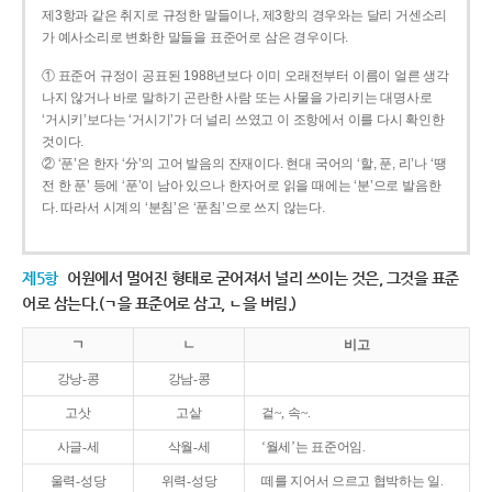
제3항과 같은 취지로 규정한 말들이나, 제3항의 경우와는 달리 거센소리
가 예사소리로 변화한 말들을 표준어로 삼은 경우이다.
① 표준어 규정이 공표된 1988년보다 이미 오래전부터 이름이 얼른 생각
나지 않거나 바로 말하기 곤란한 사람 또는 사물을 가리키는 대명사로
‘거시키’보다는 ‘거시기’가 더 널리 쓰였고 이 조항에서 이를 다시 확인한
것이다.
② ‘푼’은 한자 ‘分’의 고어 발음의 잔재이다. 현대 국어의 ‘할, 푼, 리’나 ‘땡
전 한 푼’ 등에 ‘푼’이 남아 있으나 한자어로 읽을 때에는 ‘분’으로 발음한
다. 따라서 시계의 ‘분침’은 ‘푼침’으로 쓰지 않는다.
제5항
어원에서 멀어진 형태로 굳어져서 널리 쓰이는 것은, 그것을 표준
어로 삼는다.(ㄱ을 표준어로 삼고, ㄴ을 버림.)
ㄱ
ㄴ
비고
강낭-콩
강남-콩
고삿
고샅
겉~, 속~.
사글-세
삭월-세
‘월세’는 표준어임.
울력-성당
위력-성당
떼를 지어서 으르고 협박하는 일.