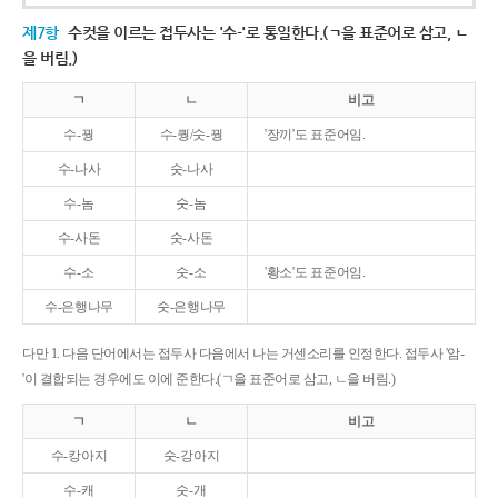
제7항
수컷을 이르는 접두사는 '수-'로 통일한다.(ㄱ을 표준어로 삼고, ㄴ
을 버림.)
ㄱ
ㄴ
비고
수-꿩
수-퀑/숫-꿩
'장끼'도 표준어임.
수-나사
숫-나사
수-놈
숫-놈
수-사돈
숫-사돈
수-소
숫-소
'황소'도 표준어임.
수-은행나무
숫-은행나무
다만 1. 다음 단어에서는 접두사 다음에서 나는 거센소리를 인정한다. 접두사 '암-
'이 결합되는 경우에도 이에 준한다.(ㄱ을 표준어로 삼고, ㄴ을 버림.)
ㄱ
ㄴ
비고
수-캉아지
숫-강아지
수-캐
숫-개