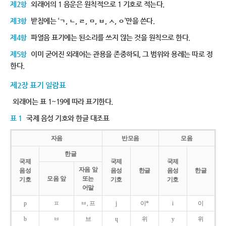
제2항
외래어의 1 음운은 원칙적으로 1 기호로 적는다.
제3항
받침에는 ‘ㄱ, ㄴ, ㄹ, ㅁ, ㅂ, ㅅ, ㅇ’만을 쓴다.
제4항
파열음 표기에는 된소리를 쓰지 않는 것을 원칙으로 한다.
제5항
이미 굳어진 외래어는 관용을 존중하되, 그 범위와 용례는 따로 정
한다.
제2장 표기 일람표
외래어는 표 1~19에 따라 표기한다.
표 1
국제 음성 기호와 한글 대조표
자음
반모음
모음
한글
국제
국제
국제
자음 앞
음성
음성
한글
음성
한글
모음 앞
또는
기호
기호
기호
어말
p
ㅍ
ㅂ, 프
j
이*
i
이
b
ㅂ
브
ɥ
위
y
위