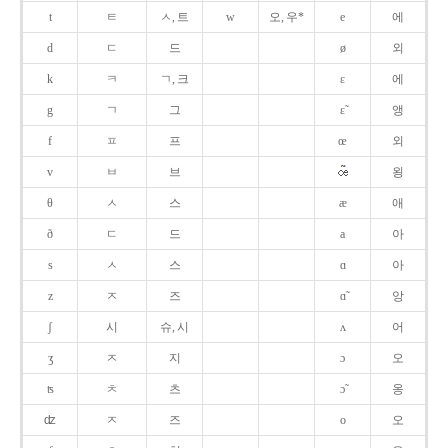
t
ㅌ
ㅅ, 트
w
오, 우*
e
에
d
ㄷ
드
ø
외
k
ㅋ
ㄱ, 크
ɛ
에
g
ㄱ
그
ɛ̃
앵
f
ㅍ
프
œ
외
v
ㅂ
브
욍
θ
ㅅ
스
æ
애
ð
ㄷ
드
a
아
s
ㅅ
스
ɑ
아
z
ㅈ
즈
ɑ̃
앙
ʃ
시
슈, 시
ʌ
어
ʒ
ㅈ
지
ɔ
오
ʦ
ㅊ
츠
ɔ̃
옹
ʣ
ㅈ
즈
o
오