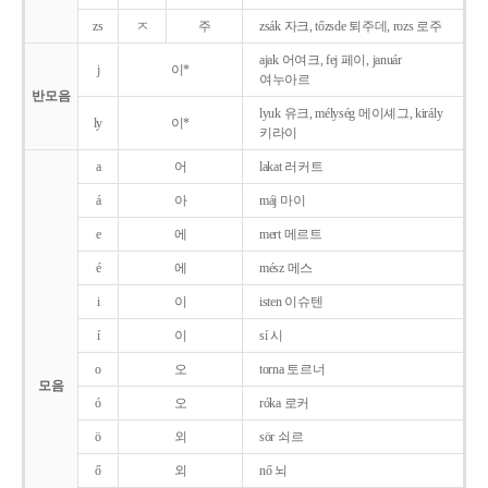
zs
ㅈ
주
zsák 자크, tőzsde 퇴주데, rozs 로주
ajak 어여크, fej 페이, január
j
이*
여누아르
반모음
lyuk 유크, mélység 메이셰그, király
ly
이*
키라이
a
어
lakat 러커트
á
아
máj 마이
e
에
mert 메르트
é
에
mész 메스
i
이
isten 이슈텐
í
이
sí 시
o
오
torna 토르너
모음
ó
오
róka 로커
ö
외
sör 쇠르
ő
외
nő 뇌