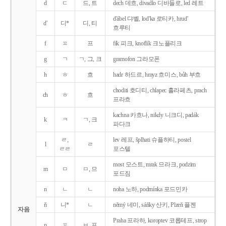
d
ㄷ
드, 트
dech 데흐, divadlo 디바들로, led 레트
d'ábel 댜벨, lod'ka 로티카, hrud'
d'
디*
디, 티
흐루티
f
ㅍ
프
fík 피크, knoflík 크노플리크
g
ㄱ
ㄱ, 그, 크
gramofon 그라모폰
h
ㅎ
흐
hadr 하드르, hmyz 흐미스, bůh 부흐
choditi 호디티, chlapec 흘라페츠, prach
ch
ㅎ
흐
프라흐
kachna 카흐나, nikdy 니크디, padák
k
ㅋ
ㄱ, 크
파다크
ㄹ,
lev 레프, šplhati 슈플하티, postel
l
ㄹ
ㄹㄹ
포스텔
most 모스트, mrak 므라크, podzim
m
ㅁ
ㅁ, 므
포드짐
n
ㄴ
ㄴ
noha 노하, podmínka 포드민카
ň
니*
ㄴ
němý 네미, sáňky 산키, Plzeň 플젠
자음
Praha 프라하, koroptev 코롭테프, strop
p
ㅍ
ㅂ, 프