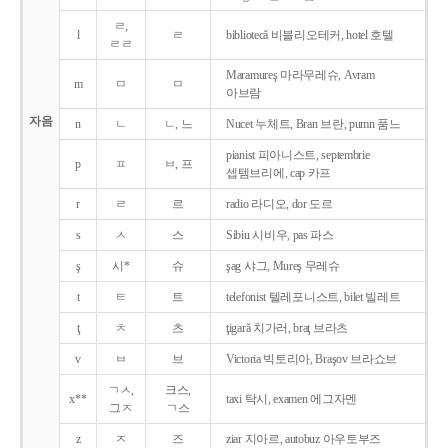
ㄹ,
l
ㄹ
bibliotecǎ 비블리오테커, hotel 호텔
ㄹㄹ
Maramureş 마라무레슈, Avram
m
ㅁ
ㅁ
아브람
자음
n
ㄴ
ㄴ, 느
Nucet 누체트, Bran 브란, pumn 품느
pianist 피아니스트, septembrie
p
ㅍ
ㅂ, 프
셉템브리에, cap 카프
r
ㄹ
르
radio 라디오, dor 도르
s
ㅅ
스
Sibiu 시비우, pas 파스
ş
시*
슈
şag 샤그, Mureş 무레슈
t
ㅌ
트
telefonist 텔레포니스트, bilet 빌레트
ţ
ㅊ
츠
ţigarǎ 치가러, braţ 브라츠
v
ㅂ
브
Victoria 빅토리아, Braşov 브라쇼브
ㄱㅅ,
크스,
x**
taxi 탁시, examen 에그자멘
그ㅈ
ㄱ스
z
ㅈ
즈
ziar 지아르, autobuz 아우토부즈