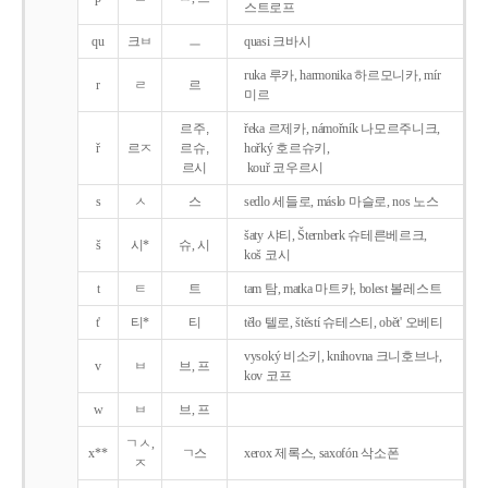
스트로프
qu
크ㅂ
ㅡ
quasi 크바시
ruka 루카, harmonika 하르모니카, mír
r
ㄹ
르
미르
르주,
řeka 르제카, námořník 나모르주니크,
ř
르ㅈ
르슈,
hořký 호르슈키,
르시
kouř 코우르시
s
ㅅ
스
sedlo 세들로, máslo 마슬로, nos 노스
šaty 샤티, Šternberk 슈테른베르크,
š
시*
슈, 시
koš 코시
t
ㅌ
트
tam 탐, matka 마트카, bolest 볼레스트
t'
티*
티
tělo 텔로, štěstí 슈테스티, obět' 오베티
vysoký 비소키, knihovna 크니호브나,
v
ㅂ
브, 프
kov 코프
w
ㅂ
브, 프
ㄱㅅ,
x**
ㄱ스
xerox 제록스, saxofón 삭소폰
ㅈ