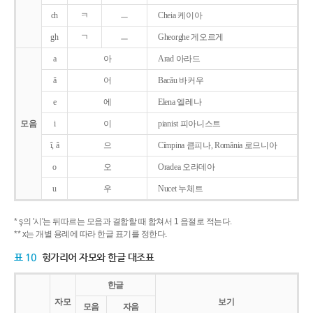
ch
ㅋ
ㅡ
Cheia 케이아
gh
ㄱ
ㅡ
Gheorghe 게오르게
a
아
Arad 아라드
ǎ
어
Bacǎu 바커우
e
에
Elena 엘레나
모음
i
이
pianist 피아니스트
î, â
으
Cîmpina 큼피나, România 로므니아
o
오
Oradea 오라데아
u
우
Nucet 누체트
* ş의 '시'는 뒤따르는 모음과 결합할 때 합쳐서 1 음절로 적는다.
** x는 개별 용례에 따라 한글 표기를 정한다.
표 10
헝가리어 자모와 한글 대조표
한글
자모
보기
모음
자음