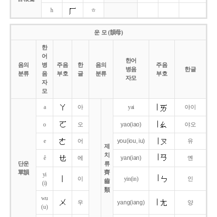
h
ㅎ
운 모 (韻母)
한
어
한어
음의
병
주음
한
음의
주음
병음
한글
분류
음
부호
글
분류
부호
자모
자
모
a
아
yai
야이
o
오
yao
(iao)
야오
e
어
you
(iou,
iu)
유
제
치
ê
에
yan
(ian)
옌
단운
류
單韻
齊
yi
이
yin(in)
인
齒
(i)
類
wu
우
yang
(iang)
양
(u)