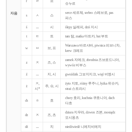
r
ㄹ
르
슈누르
serce 세르체, srebro 스레브로, pas
자음
s
ㅅ
스
파스
ś
ㅡ
시
ślepy 실레피, dziś 지시
t
ㅌ
트
tam 탐, matka 마트카, but 부트
Warszawa 바르샤바, piwnica 피브니차,
w
ㅂ
브, 프
krew 크레프
zamek 자메크, zbrodnia 즈브로드니아,
z
ㅈ
즈, 스
wywóz 비부스
ź
ㅡ
지, 시
gwoździk 그보지지크, więź 비엥시
ㅈ,
żyto 지토, różny 루주니, łyżka 위슈카,
ż
주, 슈, 시
시*
straż 스트라시
chory 호리, kuchnia 쿠흐니아, dach
ch
ㅎ
흐
다흐
dziura 지우라, dzwon 즈본, mosiądz
dz
ㅈ
즈, 츠
모시옹츠
dź
ㅡ
치
niedźwiedź 니에치비에치