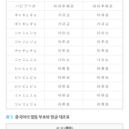
パ ピ プ ペ ポ
파 피 푸 페 포
파 피 푸 페 포
キャ キュ キョ
갸 규 교
캬 큐 쿄
ギャ ギュ ギョ
갸 규 교
갸 규 교
シャ シュ ショ
샤 슈 쇼
샤 슈 쇼
ジャ ジュ ジョ
자 주 조
자 주 조
チャ チュ チョ
자 주 조
차 추 초
ニャ ニュ ニョ
냐 뉴 뇨
냐 뉴 뇨
ヒャ ヒュ ヒョ
햐 휴 효
햐 휴 효
ビャ ビュ ビョ
뱌 뷰 뵤
뱌 뷰 뵤
ピャ ピュ ピョ
퍄 퓨 표
퍄 퓨 표
ミャ ミュ ミョ
먀 뮤 묘
먀 뮤 묘
リャ リュ リョ
랴 류 료
랴 류 료
표 5
중국어의 발음 부호와 한글 대조표
성 모 (聲母)