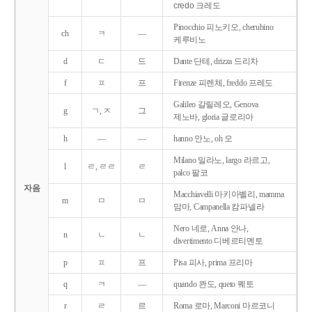
credo 크레도
Pinocchio 피노키오, cherubino
ch
ㅋ
―
케루비노
d
ㄷ
드
Dante 단테, drizza 드리차
f
ㅍ
프
Firenze 피렌체, freddo 프레도
Galileo 갈릴레오, Genova
g
ㄱ, ㅈ
그
제노바, gloria 글로리아
h
―
―
hanno 안노, oh 오
Milano 밀라노, largo 라르고,
l
ㄹ, ㄹㄹ
ㄹ
palco 팔코
자음
Macchiavelli 마키아벨리, mamma
m
ㅁ
ㅁ
맘마, Campanella 캄파넬라
Nero 네로, Anna 안나,
n
ㄴ
ㄴ
divertimento 디베르티멘토
p
ㅍ
프
Pisa 피사, prima 프리마
q
ㅋ
―
quando 콴도, queto 퀘토
r
ㄹ
르
Roma 로마, Marconi 마르코니