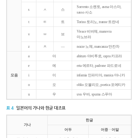
Sorrento 소렌토, asma 아스마,
s
ㅅ
스
sasso 사소
t
ㅌ
트
Torino 토리노, tranne 트란네
Vivace 비바체, manovra
v
ㅂ
브
마노브라
z
ㅊ
―
nozze 노체, mancanza 만칸차
a
아
abituro 아비투로, capra 카프라
e
에
erta 에르타, padrone 파드로네
모음
i
이
infamia 인파미아, manica 마니카
o
오
oblio 오블리오, poetica 포에티카
u
우
uva 우바, spuma 스푸마
표 4
일본어의 가나와 한글 대조표
한글
가나
어두
어중ㆍ어말