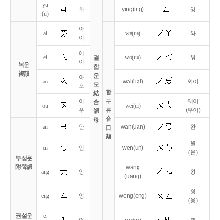
yu
위
ying
(ing)
잉
(u)
아
ai
wa
(ua)
와
이
에
ei
wo
(uo)
워
결
이
복운
합
複韻
운
아
ao
wai
(uai)
와이
모
오
합
結
어
구
웨이
合
ou
wei
(ui)
우
류
(우이)
韻
合
母
an
안
wan
(uan)
완
口
類
원
en
언
wen
(un)
(운)
부성운
附聲韻
wang
ang
앙
왕
(uang)
웡
eng
엉
weng
(ong)
(웅)
권설운
er