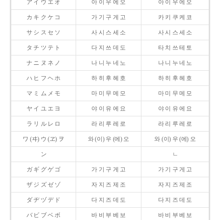
ア イ ウ エ オ
아 이 우 에 오
아 이 우 에 오
カ キ ク ケ コ
가 기 구 게 고
카 키 쿠 케 코
サ シ ス セ ソ
사 시 스 세 소
사 시 스 세 소
タ チ ツ テ ト
다 지 쓰 데 도
타 치 쓰 테 토
ナ ニ ヌ ネ ノ
나 니 누 네 노
나 니 누 네 노
ハ ヒ フ ヘ ホ
하 히 후 헤 호
하 히 후 헤 호
マ ミ ム メ モ
마 미 무 메 모
마 미 무 메 모
ヤ イ ユ エ ヨ
야 이 유 에 요
야 이 유 에 요
ラ リ ル レ ロ
라 리 루 레 로
라 리 루 레 로
ワ (ヰ) ウ (ヱ) ヲ
와 (이) 우 (에) 오
와 (이) 우 (에) 오
ン
ㄴ
ガ ギ グ ゲ ゴ
가 기 구 게 고
가 기 구 게 고
ザ ジ ズ ゼ ゾ
자 지 즈 제 조
자 지 즈 제 조
ダ ヂ ヅ デ ド
다 지 즈 데 도
다 지 즈 데 도
バ ビ ブ ベ ボ
바 비 부 베 보
바 비 부 베 보