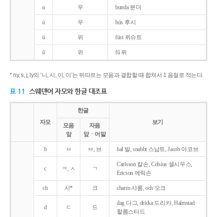
u
우
bunda 분더
ú
우
hús 후시
ü
위
füst 퓌슈트
ű
위
fű 퓌
* ny, s, j, ly의 ‘니, 시, 이, 이’는 뒤따르는 모음과 결합할 때 합쳐서 1 음절로 적는다.
표 11
스웨덴어 자모와 한글 대조표
한글
자모
보기
모음
자음
앞
앞ㆍ어말
b
ㅂ
ㅂ, 브
bal 발, snabbt 스납트, Jacob 야코브
Carlsson 칼손, Celsius 셀시우스,
c
ㅋ, ㅅ
ㄱ
Ericson 에릭손
ch
시*
크
charm 샤름, och 오크
dag 다그, dricka 드리카, Halmstad
d
ㄷ
드
할름스타드