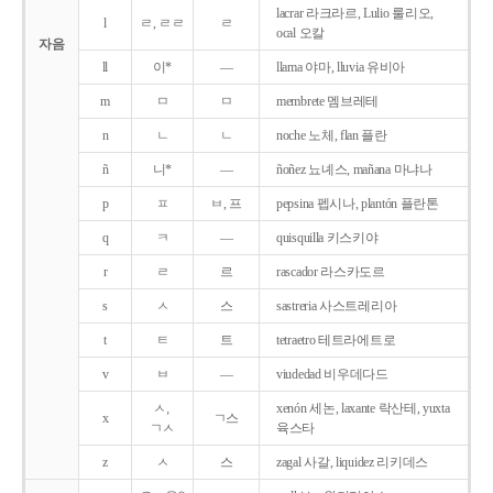
lacrar 라크라르, Lulio 룰리오,
l
ㄹ, ㄹㄹ
ㄹ
ocal 오칼
자음
ll
이*
―
llama 야마, lluvia 유비아
m
ㅁ
ㅁ
membrete 멤브레테
n
ㄴ
ㄴ
noche 노체, flan 플란
ñ
니*
―
ñoñez 뇨녜스, mañana 마냐나
p
ㅍ
ㅂ, 프
pepsina 펩시나, plantón 플란톤
q
ㅋ
―
quisquilla 키스키야
r
ㄹ
르
rascador 라스카도르
s
ㅅ
스
sastreria 사스트레리아
t
ㅌ
트
tetraetro 테트라에트로
v
ㅂ
―
viudedad 비우데다드
ㅅ,
xenón 세논, laxante 락산테, yuxta
x
ㄱ스
ㄱㅅ
육스타
z
ㅅ
스
zagal 사갈, liquidez 리키데스