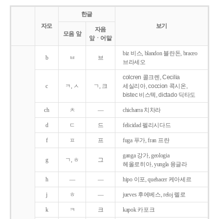
한글
자모
보기
자음
모음 앞
앞ㆍ어말
biz 비스, blandon 블란돈, braceo
b
ㅂ
브
브라세오
colcren 콜크렌, Cecilia
c
ㅋ, ㅅ
ㄱ, 크
세실리아, coccion 콕시온,
bistec 비스텍, dictado 딕타도
ch
ㅊ
―
chicharra 치차라
d
ㄷ
드
felicidad 펠리시다드
f
ㅍ
프
fuga 푸가, fran 프란
ganga 강가, geologia
g
ㄱ, ㅎ
그
헤올로히아, yungla 융글라
h
―
―
hipo 이포, quehacer 케아세르
j
ㅎ
―
jueves 후에베스, reloj 렐로
k
ㅋ
크
kapok 카포크