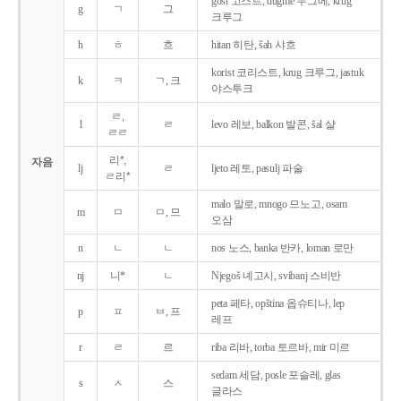
gost 고스트, dugme 두그메, krug
g
ㄱ
그
크루그
h
ㅎ
흐
hitan 히탄, šah 샤흐
korist 코리스트, krug 크루그, jastuk
k
ㅋ
ㄱ, 크
야스투크
ㄹ,
l
ㄹ
levo 레보, balkon 발콘, šal 샬
ㄹㄹ
리*,
자음
lj
ㄹ
ljeto 레토, pasulj 파술
ㄹ리*
malo 말로, mnogo 므노고, osam
m
ㅁ
ㅁ, 므
오삼
n
ㄴ
ㄴ
nos 노스, banka 반카, loman 로만
nj
니*
ㄴ
Njegoš 녜고시, svibanj 스비반
peta 페타, opština 옵슈티나, lep
p
ㅍ
ㅂ, 프
레프
r
ㄹ
르
riba 리바, torba 토르바, mir 미르
sedam 세담, posle 포슬레, glas
s
ㅅ
스
글라스