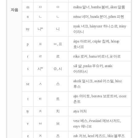
m
ㅁ
ㅁ
málna 말너, bomba 봄버, álom 알롬
자음
n
ㄴ
ㄴ
néma 네머, bunda 분더, pihen 피헨
nyak 녀크, hányszor 하니소르, irány
ny
니*
니
이라니
árpa 아르퍼, csipke 칩케, hónap
p
ㅍ
ㅂ, 프
호너프
r
ㄹ
르
róka 로커, barna 버르너, ár 아르
sál 샬, puska 푸슈카, aratás
s
시*
슈, 시
어러타시
alszik 얼시크, asztal 어스털, húsz
sz
ㅅ
스
후스
ajto 어이토, borotva 보로트버, csont
t
ㅌ
트
촌트
ty
ㅊ
치
atya 어처
vesz 베스, évszázad 에브사저드,
v
ㅂ
브
enyv 에니브
z
ㅈ
즈
zab 저브, kezd 케즈드, blúz 블루즈