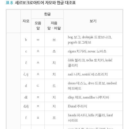
표 8
세르보크로아트어 자모와 한글 대조표
한글
자모
보기
모음
자음
앞
앞ㆍ어말
bog 보그, drobnjak 드로브냐크,
b
ㅂ
브
pogreb 포그레브
c
ㅊ
츠
cigara 치가라, novac 노바츠
čelik 첼리크, točka 토치카, kolač
č
ㅊ
치
콜라치
ć, tj
ㅊ
치
naći 나치, sestrić 세스트리치
desno 데스노, drvo 드르보, medved
d
ㄷ
드
메드베드
dž
ㅈ
지
džep 제프, narudžba 나루지바
đ,dj
ㅈ
지
Ðurađ 주라지
fasada 파사다, kifla 키플라, šaraf
f
ㅍ
프
샤라프