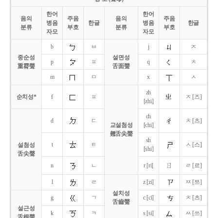
한어
한어
음의
주음
음의
주음
병음
한글
병음
한글
분류
부호
분류
부호
자모
자모
b
ㅂ
j
ㅈ
중순성
설면성
p
ㅍ
q
ㅊ
重脣聲
舌面聲
m
ㅁ
x
ㅅ
zh
순치성*
f
ㅍ
ㅈ [즈]
[zhi]
ch
d
ㄷ
ㅊ [츠]
교설첨성
[chi]
翹舌尖聲
sh
t
ㅌ
ㅅ [스]
설첨성
[shi]
舌尖聲
ㄖ
n
ㄴ
r [ri]
ㄹ [르]
l
ㄹ
z [zi]
ㅉ [쯔]
설치성
g
ㄱ
c [ci]
ㅊ [츠]
舌齒聲
설근성
k
ㅋ
s [si]
ㅆ [쓰]
舌根聲