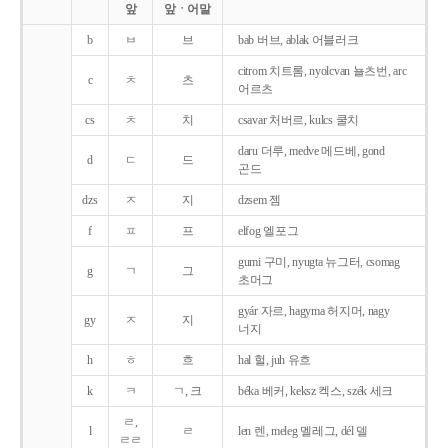
앞
앞ㆍ어말
b
ㅂ
브
bab 버브, ablak 어블러크
citrom 치트롬, nyolcvan 뇰츠번, arc
c
ㅊ
츠
어르츠
cs
ㅊ
치
csavar 처버르, kulcs 쿨치
daru 더루, medve 메드베, gond
d
ㄷ
드
곤드
dzs
ㅈ
지
dzsem 젬
f
ㅍ
프
elfog 엘포그
gumi 구미, nyugta 뉴그터, csomag
g
ㄱ
그
초머그
gyár 자르, hagyma 허지머, nagy
gy
ㅈ
지
너지
h
ㅎ
흐
hal 헐, juh 유흐
k
ㅋ
ㄱ, 크
béka 베커, keksz 켁스, szék 세크
ㄹ,
l
ㄹ
len 렌, meleg 멜레그, dél 델
ㄹㄹ