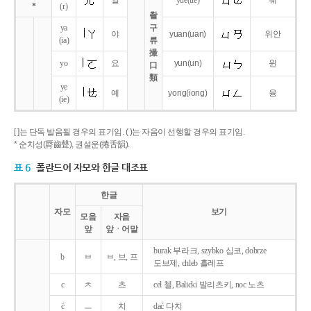
얼
yue
(ue)
웨
*
(r)
촬
ya
구
야
yuan
(uan)
위안
(ia)
류
撮
yo
요
yun
(un)
윈
口
類
ye
예
yong
(iong)
융
(ie)
[ ]는 단독 발음될 경우의 표기임. ( )는 자음이 선행할 경우의 표기임.
* 순치성(脣齒聲), 권설운(捲舌韻).
표 6
폴란드어 자모와 한글 대조표
한글
자모
보기
모음
자음
앞
앞ㆍ어말
burak 부라크, szybko 십코, dobrze
b
ㅂ
ㅂ, 브, 프
도브제, chleb 흘레프
c
ㅊ
츠
cel 첼, Balicki 발리츠키, noc 노츠
ć
ㅡ
치
dać 다치