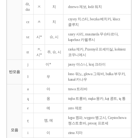
dż,
ㅈ
치
drzewo 제보, łodż 워치
drz
czysty 치스티, beczka 베치카, klucz
cz
ㅊ
치
클루치
szary 샤리, musztarda 무슈타르다,
sz
시*
슈, 시
kapelusz 카펠루시
ㅈ,
rzeka 제카, Przemyśl 프셰미실, kołnierz
rz
주, 슈, 시
시*
코우니에시
j
이*
jasny 야스니, kraj 크라이
반모음
łono 워노, głowa 그워바, bułka 부우카,
ł
우
kanał 카나우
a
아
trawa 트라바
ą̨
옹
trąba 트롱바, mąka 몽카, kąt 콩트, tą 통
e
에
zero 제로
kępa 켕파, węgorz 벵고시, Częstochowa
ę
엥, 에
쳉스토호바, proszę 프로셰
모음
i
이
zima 지마