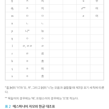
ʧ
ㅊ
치
u
우
ʤ
ㅈ
지
ə**
어
m
ㅁ
ㅁ
ɚ
어
n
ㄴ
ㄴ
ɲ
니*
뉴
ŋ
ㅇ
ㅇ
l
ㄹ, ㄹㄹ
ㄹ
r
ㄹ
르
h
ㅎ
흐
ç
ㅎ
히
x
ㅎ
흐
* [j], [w]의 '이'와 '오, 우', 그리고 [ɲ]의 '니'는 모음과 결합할 때 제3장 표기 세칙에 따른
다.
** 독일어의 경우에는 '에', 프랑스어의 경우에는 '으'로 적는다.
표 2
에스파냐어 자모와 한글 대조표