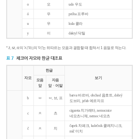
o
오
udo 우도
ó
우
próba 프루바
u
우
kula 쿨라
y
이
daktyl 닥틸
* ż, sz, rz의 '시'와 j의 '이'는 뒤따르는 모음과 결합할 때 합쳐서 1 음절로 적는다.
표 7
체코어 자모와 한글 대조표
한글
자모
보기
모음
자음
앞
앞ㆍ어말
barva 바르바, obchod 옵호트, dobrý
b
ㅂ
ㅂ, 브, 프
도브리, jeřab 예르자프
cigareta 치가레타, nemocnice
c
ㅊ
츠
네모츠니체, nemoc 네모츠
čapek 차페크, kulečnik 쿨레치니크,
č
ㅊ
치
míč 미치