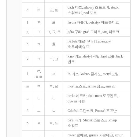
dach 다흐, zdrowy 즈드로비, słodki
d
ㄷ
드, 트
스워트키, pod 포트
f
ㅍ
프
fasola 파솔라, befsztyk 베프슈티크
g
ㄱ
ㄱ, 그, 크
góra 구라, grad 그라트, targ 타르크
herbata 헤르바타, Hrubieszów
h
ㅎ
흐
흐루비에슈프
kino 키노, daktyl 닥틸, król 크룰, bank
k
ㅋ
ㄱ, 크
반크
ㄹ,
l
ㄹ
lis 리스, kolano 콜라노, motyl 모틸
ㄹㄹ
m
ㅁ
ㅁ, 므
most 모스트, zimno 짐노, sam 삼
nerka 네르카, dokument 도쿠멘트,
n
ㄴ
ㄴ
dywan 디반
ń
ㅡ
ㄴ
Gdańsk 그단스크, Poznań 포즈난
para 파라, Słupsk 스웁스크, chłop
p
ㅍ
ㅂ, 프
흐워프
rower 로베르, garnek 가르네크, sznur