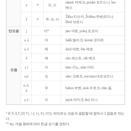
zámek 자메크, pozdní 포즈드니, bez
z
ㅈ
즈, 스
베스
Žižka 지슈카, Žvěřina 주베르지나,
ž
ㅈ
주, 슈, 시
Brož 브로시
반모음
j
이*
jaro 야로, pokoj 포코이
a, á
아
balík 발리크, komár 코마르
e, é
에
dech 데흐, léto 레토
ě
예
sěst 셰스트, věk 베크
i, í
이
kino 키노, míra 미라
모음
o,ó
오
obec 오베츠, nervózni 네르보즈니
u, ú,
우
buben 부벤, úrok 우로크, dům 둠
ů
y, ý
이
jazyk
야지크, líný 리니
* d', ň, š, t', j의 '디, 니, 시, 티, 이'는 뒤따르는 모음과 결합할 때 합쳐서 1 음절로 적는
다.
** x는 개별 용례에 따라 한글 표기를 정한다.