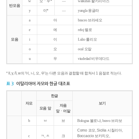
w
오ㆍ우*
―
walkirias 왈키리아스
반모음
y
이*
―
yungla 융글라
a
아
braceo 브라세오
e
에
reloj 렐로
모음
i
이
Lulio 룰리오
o
오
ocal 오칼
u
우
viudedad 비우데다드
* ll, y, ñ, w의 '이, 니, 오, 우'는 다른 모음과 결합할 때 합쳐서 1 음절로 적는다.
표 3
이탈리아어 자모와 한글 대조표
한글
자모
보기
자음
모음 앞
앞ㆍ어말
b
ㅂ
브
Bologna 볼로냐, bravo 브라보
Como 코모, Sicilia 시칠리아,
c
ㅋ, ㅊ
크
Boccaccio 보카치오,