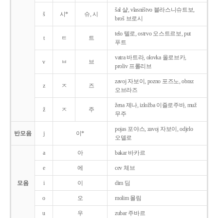
šal 샬, vlasništvo 블라스니슈트보,
š
시*
슈, 시
broš 브로시
telo 텔로, ostrvo 오스트르보, put
t
ㅌ
트
푸트
vatra 바트라, olovka 올로브카,
v
ㅂ
브
proliv 프롤리브
zavoj 자보이, pozno 포즈노, obraz
z
ㅈ
즈
오브라즈
žena 제나, izložba 이즐로주바, muž
ž
ㅈ
주
무주
pojas 포야스, zavoj 자보이, odjelo
반모음
j
이*
오델로
a
아
bakar 바카르
e
에
cev 체브
모음
i
이
dim 딤
o
오
molim 몰림
u
우
zubar 주바르