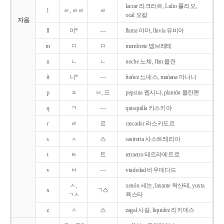
lacrar 라크라르, Lulio 룰리오,
l
ㄹ, ㄹㄹ
ㄹ
ocal 오칼
자음
ll
이*
―
llama 야마, lluvia 유비아
m
ㅁ
ㅁ
membrete 멤브레테
n
ㄴ
ㄴ
noche 노체, flan 플란
ñ
니*
―
ñoñez 뇨녜스, mañana 마냐나
p
ㅍ
ㅂ, 프
pepsina 펩시나, plantón 플란톤
q
ㅋ
―
quisquilla 키스키야
r
ㄹ
르
rascador 라스카도르
s
ㅅ
스
sastreria 사스트레리아
t
ㅌ
트
tetraetro 테트라에트로
v
ㅂ
―
viudedad 비우데다드
ㅅ,
xenón 세논, laxante 락산테, yuxta
x
ㄱ스
ㄱㅅ
육스타
z
ㅅ
스
zagal 사갈, liquidez 리키데스