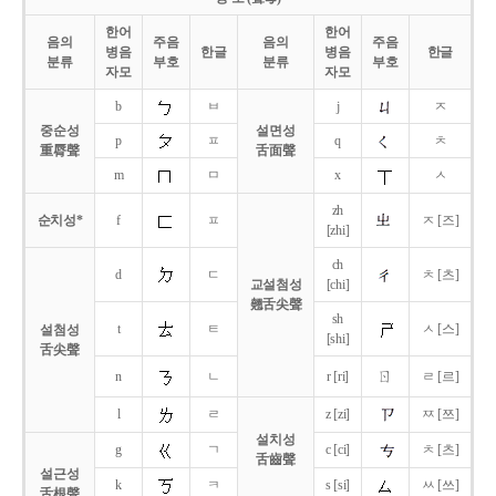
한어
한어
음의
주음
음의
주음
병음
한글
병음
한글
분류
부호
분류
부호
자모
자모
b
ㅂ
j
ㅈ
중순성
설면성
p
ㅍ
q
ㅊ
重脣聲
舌面聲
m
ㅁ
x
ㅅ
zh
순치성*
f
ㅍ
ㅈ [즈]
[zhi]
ch
d
ㄷ
ㅊ [츠]
교설첨성
[chi]
翹舌尖聲
sh
t
ㅌ
ㅅ [스]
설첨성
[shi]
舌尖聲
ㄖ
n
ㄴ
r [ri]
ㄹ [르]
l
ㄹ
z [zi]
ㅉ [쯔]
설치성
g
ㄱ
c [ci]
ㅊ [츠]
舌齒聲
설근성
k
ㅋ
s [si]
ㅆ [쓰]
舌根聲