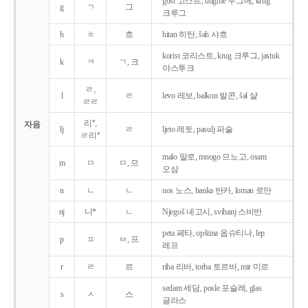
gost 고스트, dugme 두그메, krug
g
ㄱ
그
크루그
h
ㅎ
흐
hitan 히탄, šah 샤흐
korist 코리스트, krug 크루그, jastuk
k
ㅋ
ㄱ, 크
야스투크
ㄹ,
l
ㄹ
levo 레보, balkon 발콘, šal 샬
ㄹㄹ
리*,
자음
lj
ㄹ
ljeto 레토, pasulj 파술
ㄹ리*
malo 말로, mnogo 므노고, osam
m
ㅁ
ㅁ, 므
오삼
n
ㄴ
ㄴ
nos 노스, banka 반카, loman 로만
nj
니*
ㄴ
Njegoš 녜고시, svibanj 스비반
peta 페타, opština 옵슈티나, lep
p
ㅍ
ㅂ, 프
레프
r
ㄹ
르
riba 리바, torba 토르바, mir 미르
sedam 세담, posle 포슬레, glas
s
ㅅ
스
글라스