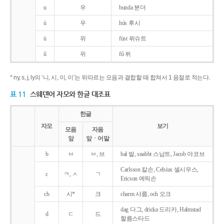
u
우
bunda 분더
ú
우
hús 후시
ü
위
füst 퓌슈트
ű
위
fű 퓌
* ny, s, j, ly의 ‘니, 시, 이, 이’는 뒤따르는 모음과 결합할 때 합쳐서 1 음절로 적는다.
표 11
스웨덴어 자모와 한글 대조표
한글
자모
보기
모음
자음
앞
앞ㆍ어말
b
ㅂ
ㅂ, 브
bal 발, snabbt 스납트, Jacob 야코브
Carlsson 칼손, Celsius 셀시우스,
c
ㅋ, ㅅ
ㄱ
Ericson 에릭손
ch
시*
크
charm 샤름, och 오크
dag 다그, dricka 드리카, Halmstad
d
ㄷ
드
할름스타드