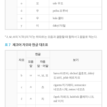
o
오
udo 우도
ó
우
próba 프루바
u
우
kula 쿨라
y
이
daktyl 닥틸
* ż, sz, rz의 '시'와 j의 '이'는 뒤따르는 모음과 결합할 때 합쳐서 1 음절로 적는다.
표 7
체코어 자모와 한글 대조표
한글
자모
보기
모음
자음
앞
앞ㆍ어말
barva 바르바, obchod 옵호트, dobrý
b
ㅂ
ㅂ, 브, 프
도브리, jeřab 예르자프
cigareta 치가레타, nemocnice
c
ㅊ
츠
네모츠니체, nemoc 네모츠
čapek 차페크, kulečnik 쿨레치니크,
č
ㅊ
치
míč 미치