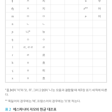
ʧ
ㅊ
치
u
우
ʤ
ㅈ
지
ə**
어
m
ㅁ
ㅁ
ɚ
어
n
ㄴ
ㄴ
ɲ
니*
뉴
ŋ
ㅇ
ㅇ
l
ㄹ, ㄹㄹ
ㄹ
r
ㄹ
르
h
ㅎ
흐
ç
ㅎ
히
x
ㅎ
흐
* [j], [w]의 '이'와 '오, 우', 그리고 [ɲ]의 '니'는 모음과 결합할 때 제3장 표기 세칙에 따른
다.
** 독일어의 경우에는 '에', 프랑스어의 경우에는 '으'로 적는다.
표 2
에스파냐어 자모와 한글 대조표