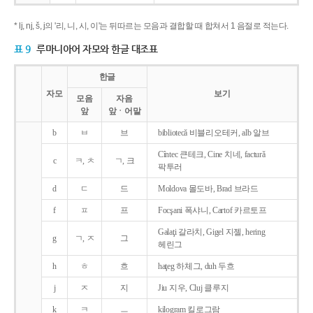
* lj, nj, š, j의 '리, 니, 시, 이'는 뒤따르는 모음과 결합할 때 합쳐서 1 음절로 적는다.
표 9
루마니아어 자모와 한글 대조표
한글
자모
보기
모음
자음
앞
앞ㆍ어말
b
ㅂ
브
bibliotecǎ 비블리오테커, alb 알브
Cîntec 큰테크, Cine 치네, facturǎ
c
ㅋ, ㅊ
ㄱ, 크
팍투러
d
ㄷ
드
Moldova 몰도바, Brad 브라드
f
ㅍ
프
Focşani 폭샤니, Cartof 카르토프
Galaţi 갈라치, Gigel 지젤, hering
g
ㄱ, ㅈ
그
헤린그
h
ㅎ
흐
haţeg 하체그, duh 두흐
j
ㅈ
지
Jiu 지우, Cluj 클루지
k
ㅋ
ㅡ
kilogram 킬로그람