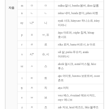
m
ㅁ
ㅁ
málna 말너, bomba 봄버, álom 알롬
자음
n
ㄴ
ㄴ
néma 네머, bunda 분더, pihen 피헨
nyak 녀크, hányszor 하니소르, irány
ny
니*
니
이라니
árpa 아르퍼, csipke 칩케, hónap
p
ㅍ
ㅂ, 프
호너프
r
ㄹ
르
róka 로커, barna 버르너, ár 아르
sál 샬, puska 푸슈카, aratás
s
시*
슈, 시
어러타시
alszik 얼시크, asztal 어스털, húsz
sz
ㅅ
스
후스
ajto 어이토, borotva 보로트버, csont
t
ㅌ
트
촌트
ty
ㅊ
치
atya 어처
vesz 베스, évszázad 에브사저드,
v
ㅂ
브
enyv 에니브
z
ㅈ
즈
zab 저브, kezd 케즈드, blúz 블루즈