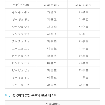
パ ピ プ ペ ポ
파 피 푸 페 포
파 피 푸 페 포
キャ キュ キョ
갸 규 교
캬 큐 쿄
ギャ ギュ ギョ
갸 규 교
갸 규 교
シャ シュ ショ
샤 슈 쇼
샤 슈 쇼
ジャ ジュ ジョ
자 주 조
자 주 조
チャ チュ チョ
자 주 조
차 추 초
ニャ ニュ ニョ
냐 뉴 뇨
냐 뉴 뇨
ヒャ ヒュ ヒョ
햐 휴 효
햐 휴 효
ビャ ビュ ビョ
뱌 뷰 뵤
뱌 뷰 뵤
ピャ ピュ ピョ
퍄 퓨 표
퍄 퓨 표
ミャ ミュ ミョ
먀 뮤 묘
먀 뮤 묘
リャ リュ リョ
랴 류 료
랴 류 료
표 5
중국어의 발음 부호와 한글 대조표
성 모 (聲母)