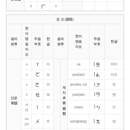
h
ㅎ
운 모 (韻母)
한
어
한어
음의
병
주음
한
음의
주음
병음
한글
분류
음
부호
글
분류
부호
자모
자
모
a
아
yai
야이
o
오
yao
(iao)
야오
e
어
you
(iou,
iu)
유
제
치
ê
에
yan
(ian)
옌
단운
류
單韻
齊
yi
이
yin(in)
인
齒
(i)
類
wu
우
yang
(iang)
양
(u)