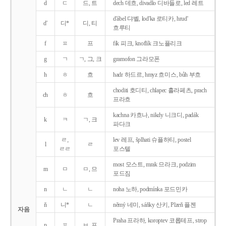
d
ㄷ
드, 트
dech 데흐, divadlo 디바들로, led 레트
d'ábel 댜벨, lod'ka 로티카, hrud'
d'
디*
디, 티
흐루티
f
ㅍ
프
fík 피크, knoflík 크노플리크
g
ㄱ
ㄱ, 그, 크
gramofon 그라모폰
h
ㅎ
흐
hadr 하드르, hmyz 흐미스, bůh 부흐
choditi 호디티, chlapec 흘라페츠, prach
ch
ㅎ
흐
프라흐
kachna 카흐나, nikdy 니크디, padák
k
ㅋ
ㄱ, 크
파다크
ㄹ,
lev 레프, šplhati 슈플하티, postel
l
ㄹ
ㄹㄹ
포스텔
most 모스트, mrak 므라크, podzim
m
ㅁ
ㅁ, 므
포드짐
n
ㄴ
ㄴ
noha 노하, podmínka 포드민카
ň
니*
ㄴ
němý 네미, sáňky 산키, Plzeň 플젠
자음
Praha 프라하, koroptev 코롭테프, strop
p
ㅍ
ㅂ, 프