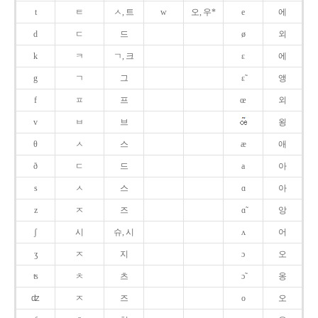
t
ㅌ
ㅅ, 트
w
오, 우*
e
에
d
ㄷ
드
ø
외
k
ㅋ
ㄱ, 크
ɛ
에
g
ㄱ
그
ɛ̃
앵
f
ㅍ
프
œ
외
v
ㅂ
브
욍
θ
ㅅ
스
æ
애
ð
ㄷ
드
a
아
s
ㅅ
스
ɑ
아
z
ㅈ
즈
ɑ̃
앙
ʃ
시
슈, 시
ʌ
어
ʒ
ㅈ
지
ɔ
오
ʦ
ㅊ
츠
ɔ̃
옹
ʣ
ㅈ
즈
o
오