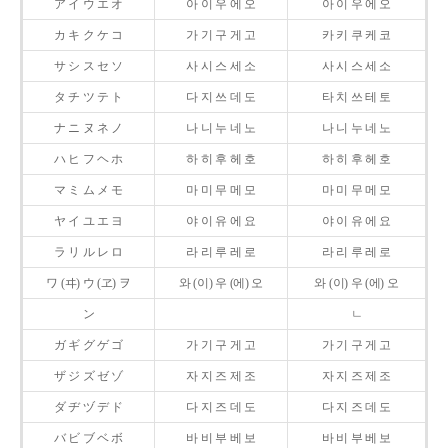
ア イ ウ エ オ
아 이 우 에 오
아 이 우 에 오
カ キ ク ケ コ
가 기 구 게 고
카 키 쿠 케 코
サ シ ス セ ソ
사 시 스 세 소
사 시 스 세 소
タ チ ツ テ ト
다 지 쓰 데 도
타 치 쓰 테 토
ナ ニ ヌ ネ ノ
나 니 누 네 노
나 니 누 네 노
ハ ヒ フ ヘ ホ
하 히 후 헤 호
하 히 후 헤 호
マ ミ ム メ モ
마 미 무 메 모
마 미 무 메 모
ヤ イ ユ エ ヨ
야 이 유 에 요
야 이 유 에 요
ラ リ ル レ ロ
라 리 루 레 로
라 리 루 레 로
ワ (ヰ) ウ (ヱ) ヲ
와 (이) 우 (에) 오
와 (이) 우 (에) 오
ン
ㄴ
ガ ギ グ ゲ ゴ
가 기 구 게 고
가 기 구 게 고
ザ ジ ズ ゼ ゾ
자 지 즈 제 조
자 지 즈 제 조
ダ ヂ ヅ デ ド
다 지 즈 데 도
다 지 즈 데 도
バ ビ ブ ベ ボ
바 비 부 베 보
바 비 부 베 보