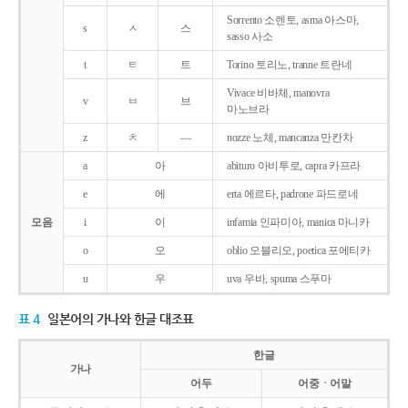
Sorrento 소렌토, asma 아스마,
s
ㅅ
스
sasso 사소
t
ㅌ
트
Torino 토리노, tranne 트란네
Vivace 비바체, manovra
v
ㅂ
브
마노브라
z
ㅊ
―
nozze 노체, mancanza 만칸차
a
아
abituro 아비투로, capra 카프라
e
에
erta 에르타, padrone 파드로네
모음
i
이
infamia 인파미아, manica 마니카
o
오
oblio 오블리오, poetica 포에티카
u
우
uva 우바, spuma 스푸마
표 4
일본어의 가나와 한글 대조표
한글
가나
어두
어중ㆍ어말