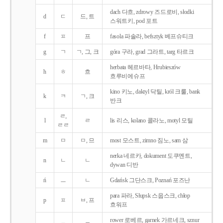
dach 다흐, zdrowy 즈드로비, słodki
d
ㄷ
드, 트
스워트키, pod 포트
f
ㅍ
프
fasola 파솔라, befsztyk 베프슈티크
g
ㄱ
ㄱ, 그, 크
góra 구라, grad 그라트, targ 타르크
herbata 헤르바타, Hrubieszów
h
ㅎ
흐
흐루비에슈프
kino 키노, daktyl 닥틸, król 크룰, bank
k
ㅋ
ㄱ, 크
반크
ㄹ,
l
ㄹ
lis 리스, kolano 콜라노, motyl 모틸
ㄹㄹ
m
ㅁ
ㅁ, 므
most 모스트, zimno 짐노, sam 삼
nerka 네르카, dokument 도쿠멘트,
n
ㄴ
ㄴ
dywan 디반
ń
ㅡ
ㄴ
Gdańsk 그단스크, Poznań 포즈난
para 파라, Słupsk 스웁스크, chłop
p
ㅍ
ㅂ, 프
흐워프
rower 로베르, garnek 가르네크, sznur