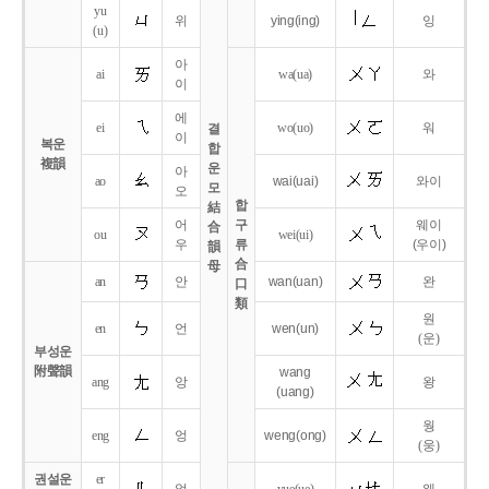
yu
위
ying
(ing)
잉
(u)
아
ai
wa
(ua)
와
이
에
ei
wo
(uo)
워
결
이
복운
합
複韻
운
아
ao
wai
(uai)
와이
모
오
합
結
어
구
웨이
合
ou
wei
(ui)
우
류
(우이)
韻
合
母
an
안
wan
(uan)
완
口
類
원
en
언
wen
(un)
(운)
부성운
附聲韻
wang
ang
앙
왕
(uang)
웡
eng
엉
weng
(ong)
(웅)
권설운
er