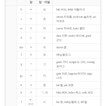
앞
앞ㆍ어말
b
ㅂ
브
bab 버브, ablak 어블러크
citrom 치트롬, nyolcvan 뇰츠번, arc
c
ㅊ
츠
어르츠
cs
ㅊ
치
csavar 처버르, kulcs 쿨치
daru 더루, medve 메드베, gond
d
ㄷ
드
곤드
dzs
ㅈ
지
dzsem 젬
f
ㅍ
프
elfog 엘포그
gumi 구미, nyugta 뉴그터, csomag
g
ㄱ
그
초머그
gyár 자르, hagyma 허지머, nagy
gy
ㅈ
지
너지
h
ㅎ
흐
hal 헐, juh 유흐
k
ㅋ
ㄱ, 크
béka 베커, keksz 켁스, szék 세크
ㄹ,
l
ㄹ
len 렌, meleg 멜레그, dél 델
ㄹㄹ