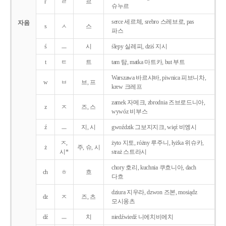
r
ㄹ
르
슈누르
serce 세르체, srebro 스레브로, pas
자음
s
ㅅ
스
파스
ś
ㅡ
시
ślepy 실레피, dziś 지시
t
ㅌ
트
tam 탐, matka 마트카, but 부트
Warszawa 바르샤바, piwnica 피브니차,
w
ㅂ
브, 프
krew 크레프
zamek 자메크, zbrodnia 즈브로드니아,
z
ㅈ
즈, 스
wywóz 비부스
ź
ㅡ
지, 시
gwoździk 그보지지크, więź 비엥시
ㅈ,
żyto 지토, różny 루주니, łyżka 위슈카,
ż
주, 슈, 시
시*
straż 스트라시
chory 호리, kuchnia 쿠흐니아, dach
ch
ㅎ
흐
다흐
dziura 지우라, dzwon 즈본, mosiądz
dz
ㅈ
즈, 츠
모시옹츠
dź
ㅡ
치
niedźwiedź 니에치비에치