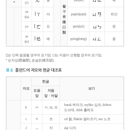
얼
yue
(ue)
웨
*
(r)
촬
ya
구
야
yuan
(uan)
위안
(ia)
류
撮
yo
요
yun
(un)
윈
口
類
ye
예
yong
(iong)
융
(ie)
[ ]는 단독 발음될 경우의 표기임. ( )는 자음이 선행할 경우의 표기임.
* 순치성(脣齒聲), 권설운(捲舌韻).
표 6
폴란드어 자모와 한글 대조표
한글
자모
보기
모음
자음
앞
앞ㆍ어말
burak 부라크, szybko 십코, dobrze
b
ㅂ
ㅂ, 브, 프
도브제, chleb 흘레프
c
ㅊ
츠
cel 첼, Balicki 발리츠키, noc 노츠
ć
ㅡ
치
dać 다치