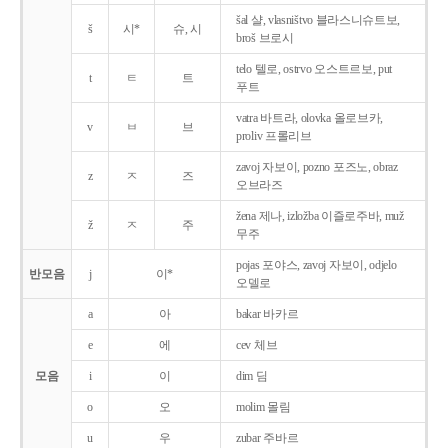
šal 샬, vlasništvo 블라스니슈트보,
š
시*
슈, 시
broš 브로시
telo 텔로, ostrvo 오스트르보, put
t
ㅌ
트
푸트
vatra 바트라, olovka 올로브카,
v
ㅂ
브
proliv 프롤리브
zavoj 자보이, pozno 포즈노, obraz
z
ㅈ
즈
오브라즈
žena 제나, izložba 이즐로주바, muž
ž
ㅈ
주
무주
pojas 포야스, zavoj 자보이, odjelo
반모음
j
이*
오델로
a
아
bakar 바카르
e
에
cev 체브
모음
i
이
dim 딤
o
오
molim 몰림
u
우
zubar 주바르