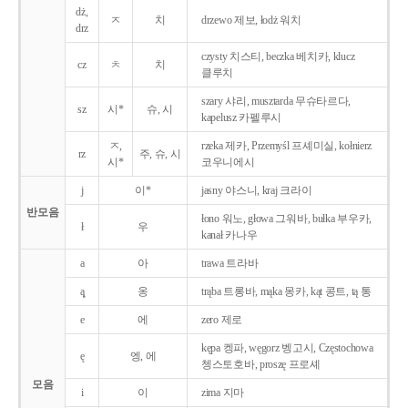
dż,
ㅈ
치
drzewo 제보, łodż 워치
drz
czysty 치스티, beczka 베치카, klucz
cz
ㅊ
치
클루치
szary 샤리, musztarda 무슈타르다,
sz
시*
슈, 시
kapelusz 카펠루시
ㅈ,
rzeka 제카, Przemyśl 프셰미실, kołnierz
rz
주, 슈, 시
시*
코우니에시
j
이*
jasny 야스니, kraj 크라이
반모음
łono 워노, głowa 그워바, bułka 부우카,
ł
우
kanał 카나우
a
아
trawa 트라바
ą̨
옹
trąba 트롱바, mąka 몽카, kąt 콩트, tą 통
e
에
zero 제로
kępa 켕파, węgorz 벵고시, Częstochowa
ę
엥, 에
쳉스토호바, proszę 프로셰
모음
i
이
zima 지마