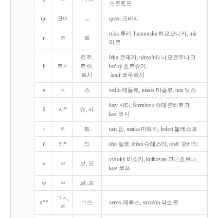
스트로프
qu
크ㅂ
ㅡ
quasi 크바시
ruka 루카, harmonika 하르모니카, mír
r
ㄹ
르
미르
르주,
řeka 르제카, námořník 나모르주니크,
ř
르ㅈ
르슈,
hořký 호르슈키,
르시
kouř 코우르시
s
ㅅ
스
sedlo 세들로, máslo 마슬로, nos 노스
šaty 샤티, Šternberk 슈테른베르크,
š
시*
슈, 시
koš 코시
t
ㅌ
트
tam 탐, matka 마트카, bolest 볼레스트
t'
티*
티
tělo 텔로, štěstí 슈테스티, obět' 오베티
vysoký 비소키, knihovna 크니호브나,
v
ㅂ
브, 프
kov 코프
w
ㅂ
브, 프
ㄱㅅ,
x**
ㄱ스
xerox 제록스, saxofón 삭소폰
ㅈ