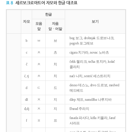
표 8
세르보크로아트어 자모와 한글 대조표
한글
자모
보기
모음
자음
앞
앞ㆍ어말
bog 보그, drobnjak 드로브냐크,
b
ㅂ
브
pogreb 포그레브
c
ㅊ
츠
cigara 치가라, novac 노바츠
čelik 첼리크, točka 토치카, kolač
č
ㅊ
치
콜라치
ć, tj
ㅊ
치
naći 나치, sestrić 세스트리치
desno 데스노, drvo 드르보, medved
d
ㄷ
드
메드베드
dž
ㅈ
지
džep 제프, narudžba 나루지바
đ,dj
ㅈ
지
Ðurađ 주라지
fasada 파사다, kifla 키플라, šaraf
f
ㅍ
프
샤라프