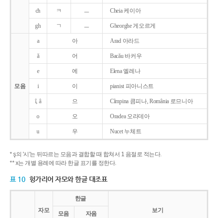
ch
ㅋ
ㅡ
Cheia 케이아
gh
ㄱ
ㅡ
Gheorghe 게오르게
a
아
Arad 아라드
ǎ
어
Bacǎu 바커우
e
에
Elena 엘레나
모음
i
이
pianist 피아니스트
î, â
으
Cîmpina 큼피나, România 로므니아
o
오
Oradea 오라데아
u
우
Nucet 누체트
* ş의 '시'는 뒤따르는 모음과 결합할 때 합쳐서 1 음절로 적는다.
** x는 개별 용례에 따라 한글 표기를 정한다.
표 10
헝가리어 자모와 한글 대조표
한글
자모
보기
모음
자음