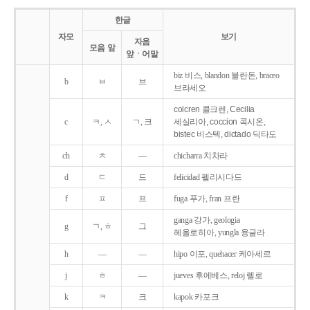
한글
자모
보기
자음
모음 앞
앞ㆍ어말
biz 비스, blandon 블란돈, braceo
b
ㅂ
브
브라세오
colcren 콜크렌, Cecilia
c
ㅋ, ㅅ
ㄱ, 크
세실리아, coccion 콕시온,
bistec 비스텍, dictado 딕타도
ch
ㅊ
―
chicharra 치차라
d
ㄷ
드
felicidad 펠리시다드
f
ㅍ
프
fuga 푸가, fran 프란
ganga 강가, geologia
g
ㄱ, ㅎ
그
헤올로히아, yungla 융글라
h
―
―
hipo 이포, quehacer 케아세르
j
ㅎ
―
jueves 후에베스, reloj 렐로
k
ㅋ
크
kapok 카포크