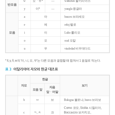
w
오ㆍ우*
―
walkirias 왈키리아스
반모음
y
이*
―
yungla 융글라
a
아
braceo 브라세오
e
에
reloj 렐로
모음
i
이
Lulio 룰리오
o
오
ocal 오칼
u
우
viudedad 비우데다드
* ll, y, ñ, w의 '이, 니, 오, 우'는 다른 모음과 결합할 때 합쳐서 1 음절로 적는다.
표 3
이탈리아어 자모와 한글 대조표
한글
자모
보기
자음
모음 앞
앞ㆍ어말
b
ㅂ
브
Bologna 볼로냐, bravo 브라보
Como 코모, Sicilia 시칠리아,
c
ㅋ, ㅊ
크
Boccaccio 보카치오,