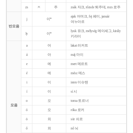
zs
ㅈ
주
zsák 자크, tőzsde 퇴주데, rozs 로주
ajak 어여크, fej 페이, január
j
이*
여누아르
반모음
lyuk 유크, mélység 메이셰그, király
ly
이*
키라이
a
어
lakat 러커트
á
아
máj 마이
e
에
mert 메르트
é
에
mész 메스
i
이
isten 이슈텐
í
이
sí 시
o
오
torna 토르너
모음
ó
오
róka 로커
ö
외
sör 쇠르
ő
외
nő 뇌