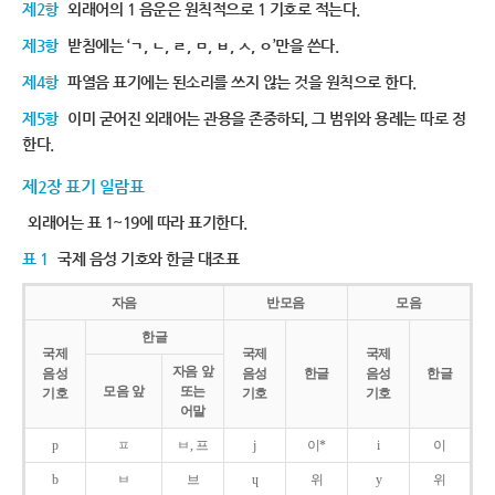
제2항
외래어의 1 음운은 원칙적으로 1 기호로 적는다.
제3항
받침에는 ‘ㄱ, ㄴ, ㄹ, ㅁ, ㅂ, ㅅ, ㅇ’만을 쓴다.
제4항
파열음 표기에는 된소리를 쓰지 않는 것을 원칙으로 한다.
제5항
이미 굳어진 외래어는 관용을 존중하되, 그 범위와 용례는 따로 정
한다.
제2장 표기 일람표
외래어는 표 1~19에 따라 표기한다.
표 1
국제 음성 기호와 한글 대조표
자음
반모음
모음
한글
국제
국제
국제
자음 앞
음성
음성
한글
음성
한글
모음 앞
또는
기호
기호
기호
어말
p
ㅍ
ㅂ, 프
j
이*
i
이
b
ㅂ
브
ɥ
위
y
위