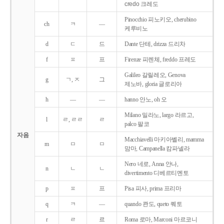
credo 크레도
Pinocchio 피노키오, cherubino
ch
ㅋ
―
케루비노
d
ㄷ
드
Dante 단테, drizza 드리차
f
ㅍ
프
Firenze 피렌체, freddo 프레도
Galileo 갈릴레오, Genova
g
ㄱ, ㅈ
그
제노바, gloria 글로리아
h
―
―
hanno 안노, oh 오
Milano 밀라노, largo 라르고,
l
ㄹ, ㄹㄹ
ㄹ
palco 팔코
자음
Macchiavelli 마키아벨리, mamma
m
ㅁ
ㅁ
맘마, Campanella 캄파넬라
Nero 네로, Anna 안나,
n
ㄴ
ㄴ
divertimento 디베르티멘토
p
ㅍ
프
Pisa 피사, prima 프리마
q
ㅋ
―
quando 콴도, queto 퀘토
r
ㄹ
르
Roma 로마, Marconi 마르코니