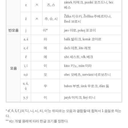
zámek 자메크, pozdní 포즈드니, bez
z
ㅈ
즈, 스
베스
Žižka 지슈카, Žvěřina 주베르지나,
ž
ㅈ
주, 슈, 시
Brož 브로시
반모음
j
이*
jaro 야로, pokoj 포코이
a, á
아
balík 발리크, komár 코마르
e, é
에
dech 데흐, léto 레토
ě
예
sěst 셰스트, věk 베크
i, í
이
kino 키노, míra 미라
모음
o,ó
오
obec 오베츠, nervózni 네르보즈니
u, ú,
우
buben 부벤, úrok 우로크, dům 둠
ů
y, ý
이
jazyk
야지크, líný 리니
* d', ň, š, t', j의 '디, 니, 시, 티, 이'는 뒤따르는 모음과 결합할 때 합쳐서 1 음절로 적는
다.
** x는 개별 용례에 따라 한글 표기를 정한다.