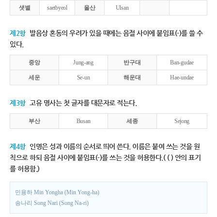
샛별
saetbyeol
울산
Ulsan
제2항
발음상 혼동의 우려가 있을 때에는 음절 사이에 붙임표(-)를 쓸 수
있다.
중앙
Jung-ang
반구대
Ban-gudae
세운
Se-un
해운대
Hae-undae
제3항
고유 명사는 첫 글자를 대문자로 적는다.
부산
Busan
세종
Sejong
제4항
인명은 성과 이름의 순서로 띄어 쓴다. 이름은 붙여 쓰는 것을 원
칙으로 하되 음절 사이에 붙임표(-)를 쓰는 것을 허용한다.( ( ) 안의 표기
를 허용함.)
민용하 Min Yongha (Min Yong-ha)
송나리 Song Nari (Song Na-ri)