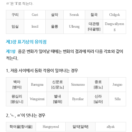
ㄹ’은 ‘ll’로 적는다.
구리
Guri
설악
Seorak
칠곡
Chilgok
대관령
Daegwallyeon
임실
Imsil
울릉
Ulleung
[대괄령]
g
제3장 표기상의 유의점
제1항
음운 변화가 일어날 때에는 변화의 결과에 따라 다음 각호와 같이
적는다.
1. 자음 사이에서 동화 작용이 일어나는 경우
백마
신문로
종로
Baengma
Sinmunno
Jongno
[뱅마]
[신문노]
[종노]
왕십리
별내
신라
Wangsimni
Byeollae
Silla
[왕심니]
[별래]
[실라]
2. ‘ㄴ, ㄹ’이 덧나는 경우
학여울[항녀울]
Hangnyeoul
알약[알략]
allyak