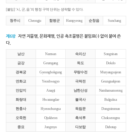
[붙임] ‘시, 군, 읍’의 행정 구역 단위는 생략할 수 있다.
청주시
Cheongju
함평군
Hampyeong
순창읍
Sunchang
제6항
자연 지물명, 문화재명, 인공 축조물명은 붙임표(-) 없이 붙여 쓴
다.
남산
Namsan
속리산
Songnisan
금강
Geumgang
독도
Dokdo
경복궁
Gyeongbokgung
무량수전
Muryangsujeon
연화교
Yeonhwagyo
극락전
Geungnakjeon
안압지
Anapji
남한산성
Namhansanseong
화랑대
Hwarangdae
불국사
Bulguksa
현충사
Hyeonchungsa
독립문
Dongnimmun
오죽헌
Ojukheon
촉석루
Chokseongnu
종묘
Jongmyo
다보탑
Dabotap