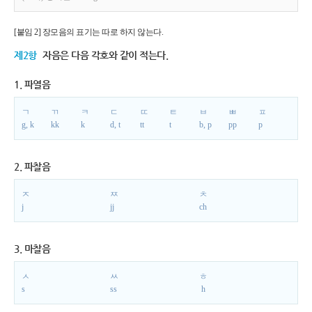
[붙임 2] 장모음의 표기는 따로 하지 않는다.
제2항
자음은 다음 각호와 같이 적는다.
1. 파열음
ㄱ
ㄲ
ㅋ
ㄷ
ㄸ
ㅌ
ㅂ
ㅃ
ㅍ
g, k
kk
k
d, t
tt
t
b, p
pp
p
2. 파찰음
ㅈ
ㅉ
ㅊ
j
jj
ch
3. 마찰음
ㅅ
ㅆ
ㅎ
s
ss
h