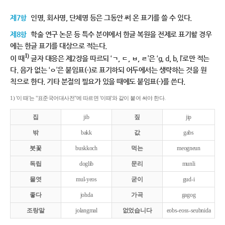
제7항
인명, 회사명, 단체명 등은 그동안 써 온 표기를 쓸 수 있다.
제8항
학술 연구 논문 등 특수 분야에서 한글 복원을 전제로 표기할 경우
에는 한글 표기를 대상으로 적는다.
1)
이 때
글자 대응은 제2장을 따르되 ‘ㄱ, ㄷ, ㅂ, ㄹ’은 ‘g, d, b, l’로만 적는
다. 음가 없는 ‘ㅇ’은 붙임표(-)로 표기하되 어두에서는 생략하는 것을 원
칙으로 한다. 기타 분절의 필요가 있을 때에도 붙임표(-)를 쓴다.
1) '이 때'는 "표준국어대사전"에 따르면 '이때'와 같이 붙여 써야 한다.
집
jib
짚
jip
밖
bakk
값
gabs
붓꽃
buskkoch
먹는
meogneun
독립
doglib
문리
munli
물엿
mul-yeos
굳이
gud-i
좋다
johda
가곡
gagog
조랑말
jolangmal
없었습니다
eobs-eoss-seubnida