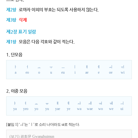
제2항
로마자 이외의 부호는 되도록 사용하지 않는다.
제3항
삭제
제2장 표기 일람
제1항
모음은 다음 각호와 같이 적는다.
1. 단모음
ㅏ
ㅓ
ㅗ
ㅜ
ㅡ
ㅣ
ㅐ
ㅔ
ㅚ
ㅟ
a
eo
o
u
eu
i
ae
e
oe
wi
2. 이중 모음
ㅑ
ㅕ
ㅛ
ㅠ
ㅒ
ㅖ
ㅘ
ㅙ
ㅝ
ㅞ
ㅢ
ya
yeo
yo
yu
yae
ye
wa
wae
wo
we
ui
[붙임 1] ‘ㅢ’는 ‘ㅣ’로 소리 나더라도 ui로 적는다.
(보기) 광희문 Gwanghuimun