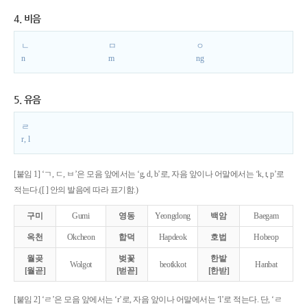
4. 비음
ㄴ
ㅁ
ㅇ
n
m
ng
5. 유음
ㄹ
r, l
[붙임 1] ‘ㄱ, ㄷ, ㅂ’은 모음 앞에서는 ‘g, d, b’로, 자음 앞이나 어말에서는 ‘k, t, p’로
적는다.([ ] 안의 발음에 따라 표기함.)
구미
Gumi
영동
Yeongdong
백암
Baegam
옥천
Okcheon
합덕
Hapdeok
호법
Hobeop
월곶
벚꽃
한밭
Wolgot
beotkkot
Hanbat
[월곧]
[벋꼳]
[한받]
[붙임 2] ‘ㄹ’은 모음 앞에서는 ‘r’로, 자음 앞이나 어말에서는 ‘l’로 적는다. 단, ‘ㄹ