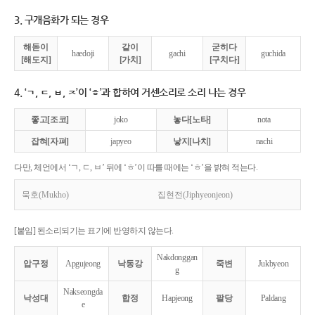
3. 구개음화가 되는 경우
해돋이
같이
굳히다
haedoji
gachi
guchida
[해도지]
[가치]
[구치다]
4. ‘ㄱ, ㄷ, ㅂ, ㅈ’이 ‘ㅎ’과 합하여 거센소리로 소리 나는 경우
좋고[조코]
joko
놓다[노타]
nota
잡혀[자펴]
japyeo
낳지[나치]
nachi
다만, 체언에서 ‘ㄱ, ㄷ, ㅂ’ 뒤에 ‘ㅎ’이 따를 때에는 ‘ㅎ’을 밝혀 적는다.
묵호(Mukho)
집현전(Jiphyeonjeon)
[붙임] 된소리되기는 표기에 반영하지 않는다.
Nakdonggan
압구정
Apgujeong
낙동강
죽변
Jukbyeon
g
Nakseongda
낙성대
합정
Hapjeong
팔당
Paldang
e