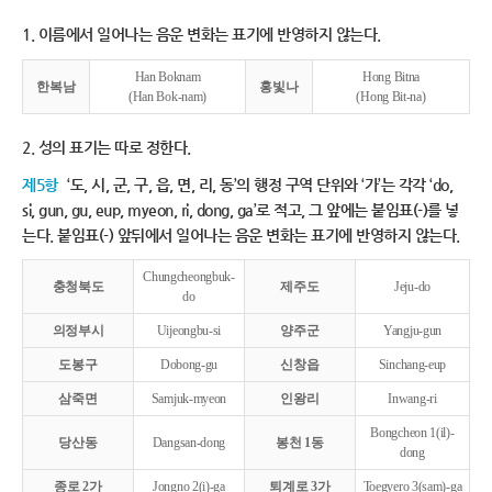
1. 이름에서 일어나는 음운 변화는 표기에 반영하지 않는다.
Han Boknam
Hong Bitna
한복남
홍빛나
(Han Bok-nam)
(Hong Bit-na)
2. 성의 표기는 따로 정한다.
제5항
‘도, 시, 군, 구, 읍, 면, 리, 동’의 행정 구역 단위와 ‘가’는 각각 ‘do,
si, gun, gu, eup, myeon, ri, dong, ga’로 적고, 그 앞에는 붙임표(-)를 넣
는다. 붙임표(-) 앞뒤에서 일어나는 음운 변화는 표기에 반영하지 않는다.
Chungcheongbuk-
충청북도
제주도
Jeju-do
do
의정부시
Uijeongbu-si
양주군
Yangju-gun
도봉구
Dobong-gu
신창읍
Sinchang-eup
삼죽면
Samjuk-myeon
인왕리
Inwang-ri
Bongcheon 1(il)-
당산동
Dangsan-dong
봉천 1동
dong
종로 2가
Jongno 2(i)-ga
퇴계로 3가
Toegyero 3(sam)-ga