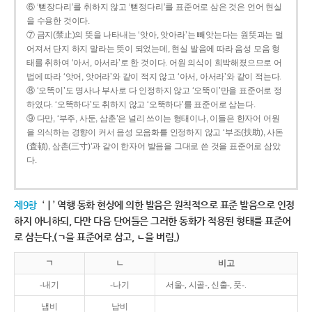
⑥ ‘뻗장다리’를 취하지 않고 ‘뻗정다리’를 표준어로 삼은 것은 언어 현실
을 수용한 것이다.
⑦ 금지(禁止)의 뜻을 나타내는 ‘앗아, 앗아라’는 빼앗는다는 원뜻과는 멀
어져서 단지 하지 말라는 뜻이 되었는데, 현실 발음에 따라 음성 모음 형
태를 취하여 ‘아서, 아서라’로 한 것이다. 어원 의식이 희박해졌으므로 어
법에 따라 ‘앗어, 앗어라’와 같이 적지 않고 ‘아서, 아서라’와 같이 적는다.
⑧ ‘오똑이’도 명사나 부사로 다 인정하지 않고 ‘오뚝이’만을 표준어로 정
하였다. ‘오똑하다’도 취하지 않고 ‘오뚝하다’를 표준어로 삼는다.
⑨ 다만, ‘부주, 사둔, 삼춘’은 널리 쓰이는 형태이나, 이들은 한자어 어원
을 의식하는 경향이 커서 음성 모음화를 인정하지 않고 ‘부조(扶助), 사돈
(査頓), 삼촌(三寸)’과 같이 한자어 발음을 그대로 쓴 것을 표준어로 삼았
다.
제9항
‘ㅣ’ 역행 동화 현상에 의한 발음은 원칙적으로 표준 발음으로 인정
하지 아니하되, 다만 다음 단어들은 그러한 동화가 적용된 형태를 표준어
로 삼는다.(ㄱ을 표준어로 삼고, ㄴ을 버림.)
ㄱ
ㄴ
비고
-내기
-나기
서울-, 시골-, 신출-, 풋-.
냄비
남비