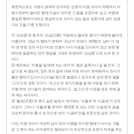
학문적으로는 어원이 밝혀져 있더라도 언중의 어원 의식이 약해져서 어
원으로부터 멀어진 형태가 널리 쓰이면 그 말을 표준어로 삼고, 어원에
충실한 형태이더라도 현실적으로 쓰이지 않는 말은 표준어로 삼지 않겠
다는 것을 다룬 조항이다.
① ‘강낭콩’은 중국의 ‘강남(江南)’ 지방에서 들여온 콩이기 때문에 붙여진
이름인데, ‘강남’의 형태가 변하여 ‘강낭’이 되었다. 제9항의 ‘남비’가 ‘냄
비’로 변한 것과 마찬가지로 언중이 이미 어원을 인식하지 않고 변한 형
태대로 발음하는 언어 현실을 그대로 반영하여 ‘강낭콩’으로 쓰게 한 것
이다.
② 예전에는 ‘지붕을 일 때에 쓰는 새끼’와 ‘좁은 골목이나 길’을 모두 ‘고
샅’으로 써 왔는데, 앞의 뜻의 말에 대해 어원 의식이 희박해져서 조사가
붙은 형태가 [고사시/고사슬] 등으로 발음되고 있으므로 앞의 뜻의 말을
‘고삿’으로 정한 것이다. ‘속고삿’은 초가지붕을 일 때 이엉을 얹기 전에
지붕 위에 건너질러 잡아매는 새끼이고, ‘겉고삿’은 이엉을 얹은 위에 걸
쳐 매는 새끼이다.
③ ‘월세(月貰)’와 뜻이 같은 말로서 과거에는 ‘삭월세’와 ‘사글세’가 모두
쓰였다. 그러나 ‘삭월세’를 한자어 ‘朔月貰’로 보는 것은 ‘사글세’의 음을
단순히 한자로 흉내 낸 것으로 보아 ‘사글세’만을 표준으로 삼은 것이다.
다만, 어원 의식이 여전히 남아 있어 어원을 의식한 형태가 쓰이는 것들
은 그 짝이 되는 비어원적인 형태보다 더 우선적으로 표준어 자격을 주도