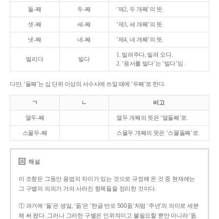
둘-째
두-째
‘제2, 두 개째’의 뜻.
셋-째
세-째
‘제3, 세 개째’의 뜻.
넷-째
네-째
‘제4, 네 개째’의 뜻.
1. 빌려주다, 빌려 오다.
빌리다
빌다
2. ‘용서를 빌다’는 ‘빌다’임.
다만, ‘둘째’는 십 단위 이상의 서수사에 쓰일 때에 ‘두째’로 한다.
ㄱ
ㄴ
비고
열두-째
열두 개째의 뜻은 ‘열둘째’로.
스물두-째
스물두 개째의 뜻은 ‘스물둘째’로.
해설
이 조항은 그동안 용법의 차이가 있는 것으로 규정해 온 것 중 현재에는
그 구별의 의의가 거의 사라진 항목들을 정리한 것이다.
① 과거에 ‘돌’은 생일, ‘돐’은 ‘한글 반포 500돐’처럼 ‘주년’의 의미로 세분
해 써 왔다. 그러나 그러한 구별은 인위적이고 불필요할 뿐만 아니라 ‘돐