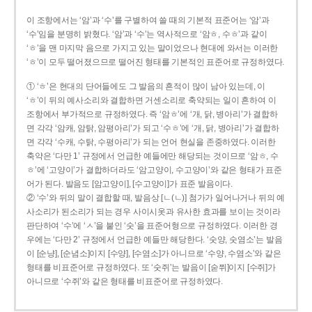
이 조항에서는 ‘암’과 ‘수’를 구별하여 쓸 때의 기본적 표준어는 ‘암’과
‘수’임을 분명히 밝혔다. ‘암’과 ‘수’는 역사적으로 ‘암ㅎ, 수ㅎ’과 같이
‘ㅎ’을 맨 마지막 음으로 가지고 있는 말이었으나 현대에 와서는 이러한
‘ㅎ’이 모두 떨어졌으므로 떨어진 형태를 기본적인 표준어로 규정하였다.
① ‘ㅎ’은 현대의 단어들에도 그 발음의 흔적이 많이 남아 있는데, 이
‘ㅎ’이 뒤의 예사소리와 결합하면 거센소리로 축약되는 일이 흔하여 이
조항에서 부가적으로 규정하였다. 즉 ‘암ㅎ’에 ‘개, 닭, 병아리’가 결합하
면 각각 ‘암캐, 암탉, 암평아리’가 되고 ‘수ㅎ’에 ‘개, 닭, 병아리’가 결합하
면 각각 ‘수캐, 수탉, 수평아리’가 되는 언어 현실을 존중하였다. 이러한
축약은 ‘다만 1’ 규정에서 언급한 예들에만 해당되는 것이므로 ‘암ㅎ, 수
ㅎ’에 ‘고양이’가 결합하더라도 ‘암고양이, 수고양이’와 같은 형태가 표준
어가 된다. 발음도 [암고양이], [수고양이]가 표준 발음이다.
② ‘수’와 뒤의 말이 결합할 때, 발음상 [ㄴ(ㄴ)] 첨가가 일어나거나 뒤의 예
사소리가 된소리가 되는 경우 사이시옷과 유사한 효과를 보이는 것이라
판단하여 ‘수’에 ‘ㅅ’을 붙인 ‘숫’을 표준어형으로 규정하였다. 이러한 경
우에는 ‘다만 2’ 규정에서 언급한 예들만 해당한다. ‘숫양, 숫염소’는 발음
이 [순냥], [순념소]이지 [수양], [수염소]가 아니므로 ‘수양, 수염소’와 같은
형태를 비표준어로 규정하였다. 또 ‘숫쥐’는 발음이 [숟쮜]이지 [수쥐]가
아니므로 ‘수쥐’와 같은 형태를 비표준어로 규정하였다.