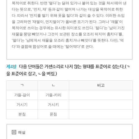
목적어로 취한다. 반면 ‘떨다’는 달려 있거나 붙어 있는 것을 쳐서 떼어 낸
다는 뜻으로, ‘먼지, 재’ 등과 같이 떨어져 나가는 대상을 목적어로 취한
다. 따라서 ‘먼지를 떨기 위해 옷을 털다’와 같이 쓸 수 있다. 이러한 쓰임
을 고려하면 ‘재떨이, 먼지떨이’가 올바른 표기가 된다. 그러나 ‘재물’이
목적어로 쓰이는 경우에는 유사한 의미로도 쓰인다. ‘털다’는 ‘남이 가진
재물을 몽땅 빼앗거나 그것이 보관된 장소를 모조리 뒤지어 훔치다’를,
‘떨다’는 ‘남에게서 재물을 모조리 훔치거나 빼앗다’를 뜻한다. 다만, ‘먹
다’와 결합해 합성어로 쓸 때에는 ‘털어먹다’로 쓴다.
제4항
다음 단어들은 거센소리로 나지 않는 형태를 표준어로 삼는다.(ㄱ
을 표준어로 삼고, ㄴ을 버림.)
ㄱ
ㄴ
비고
가을-갈이
가을-카리
거시기
거시키
분침
푼침
해설