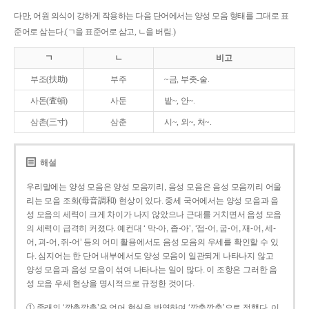
다만, 어원 의식이 강하게 작용하는 다음 단어에서는 양성 모음 형태를 그대로 표
준어로 삼는다.(ㄱ을 표준어로 삼고, ㄴ을 버림.)
ㄱ
ㄴ
비고
부조(扶助)
부주
~금, 부좃-술.
사돈(査頓)
사둔
밭~, 안~.
삼촌(三寸)
삼춘
시~, 외~, 처~.
해설
우리말에는 양성 모음은 양성 모음끼리, 음성 모음은 음성 모음끼리 어울
리는 모음 조화(母音調和) 현상이 있다. 중세 국어에서는 양성 모음과 음
성 모음의 세력이 크게 차이가 나지 않았으나 근대를 거치면서 음성 모음
의 세력이 급격히 커졌다. 예컨대 ‘ 막-아, 좁-아’, ‘접-어, 굽-어, 재-어, 세-
어, 괴-어, 쥐-어’ 등의 어미 활용에서도 음성 모음의 우세를 확인할 수 있
다. 심지어는 한 단어 내부에서도 양성 모음이 일관되게 나타나지 않고
양성 모음과 음성 모음이 섞여 나타나는 일이 많다. 이 조항은 그러한 음
성 모음 우세 현상을 명시적으로 규정한 것이다.
① 종래의 ‘깡총깡총’은 언어 현실을 반영하여 ‘깡충깡충’으로 정했다. 이