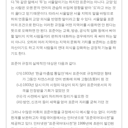
다.”와 같은 말에서 ‘두’는 서울말이기는 하지만 표준어는 아니다. 교양 있
는 사람은 오랜 문자 언어의 관습적 쓰임에 영향을 받아 ‘도’라고 쓰는 것
이 옳다고 믿기 때문이다. 따라서 서울말은 서울 지역의 말을 바탕으로
하되 언중들의 교양 의식을 반영한 말이라고 할 수 있다. 서울말을 표준
어의 조건으로 한다는 이러한 규정을 어떤 지역어를 사용하면 안 된다는
뜻으로 오해하면 안 된다. 표준어는 교육, 방송, 공식적 담화 등에서 써야
할 말이지 지역 사람들끼리 편하게 대화하는 경우에까지 꼭 써야 하는 말
이 아니다. 오히려 여러 지역어는 지역의 문화적 가치를 보존하는 소중한
자산이기도 하고 지역 사람들의 연대 의식을 강화하는 긍정적 기능을 하
기도 한다.
표준어 규정의 실제적인 대상은 다음과 같다.
(가) 1933년 ‘한글 마춤법 통일안’에서 표준어로 규정하였던 형태
가 그동안 자연스러운 언어 변화에 의해 고형(古形)이 된 것
(나) 1933년 당시 미처 사정의 대상이 되지 않아 표준어로서의 자
격을 인정받을 기회가 없었던 것
(다) 각 사전에서 달리 처리하여 정리가 필요한 것
(라) 방언, 신조어 등이 세력을 얻어 표준어 자리를 굳혀 가던 것
그러나 수많은 어휘의 표준어형을 규정에서 다 예시할 수는 없다. 이러한
한계를 보완하고자 국립국어원에서는 인터넷으로 “표준국어대사전”을
제공하고 있다. 인터넷판 “표준국어대사전”은 1999년에 초판이 발간된