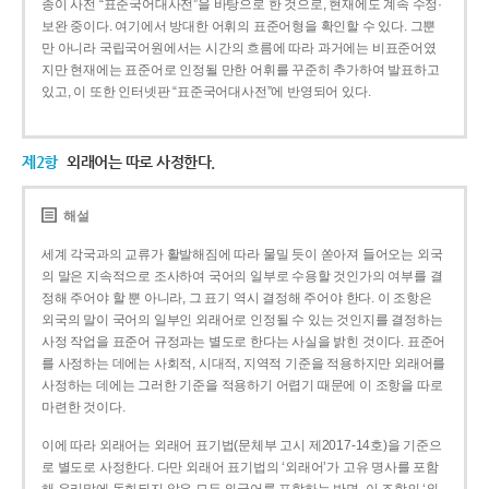
종이 사전 “표준국어대사전”을 바탕으로 한 것으로, 현재에도 계속 수정·
보완 중이다. 여기에서 방대한 어휘의 표준어형을 확인할 수 있다. 그뿐
만 아니라 국립국어원에서는 시간의 흐름에 따라 과거에는 비표준어였
지만 현재에는 표준어로 인정될 만한 어휘를 꾸준히 추가하여 발표하고
있고, 이 또한 인터넷판 “표준국어대사전”에 반영되어 있다.
제2항
외래어는 따로 사정한다.
해설
세계 각국과의 교류가 활발해짐에 따라 물밀 듯이 쏟아져 들어오는 외국
의 말은 지속적으로 조사하여 국어의 일부로 수용할 것인가의 여부를 결
정해 주어야 할 뿐 아니라, 그 표기 역시 결정해 주어야 한다. 이 조항은
외국의 말이 국어의 일부인 외래어로 인정될 수 있는 것인지를 결정하는
사정 작업을 표준어 규정과는 별도로 한다는 사실을 밝힌 것이다. 표준어
를 사정하는 데에는 사회적, 시대적, 지역적 기준을 적용하지만 외래어를
사정하는 데에는 그러한 기준을 적용하기 어렵기 때문에 이 조항을 따로
마련한 것이다.
이에 따라 외래어는 외래어 표기법(문체부 고시 제2017-14호)을 기준으
로 별도로 사정한다. 다만 외래어 표기법의 ‘외래어’가 고유 명사를 포함