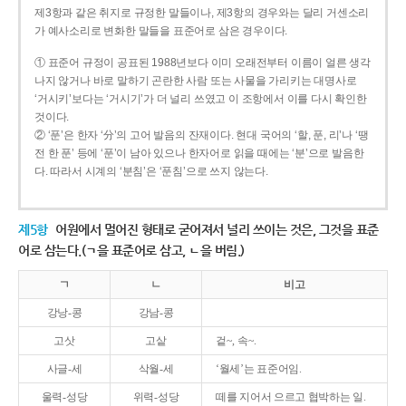
제3항과 같은 취지로 규정한 말들이나, 제3항의 경우와는 달리 거센소리
가 예사소리로 변화한 말들을 표준어로 삼은 경우이다.
① 표준어 규정이 공표된 1988년보다 이미 오래전부터 이름이 얼른 생각
나지 않거나 바로 말하기 곤란한 사람 또는 사물을 가리키는 대명사로
‘거시키’보다는 ‘거시기’가 더 널리 쓰였고 이 조항에서 이를 다시 확인한
것이다.
② ‘푼’은 한자 ‘分’의 고어 발음의 잔재이다. 현대 국어의 ‘할, 푼, 리’나 ‘땡
전 한 푼’ 등에 ‘푼’이 남아 있으나 한자어로 읽을 때에는 ‘분’으로 발음한
다. 따라서 시계의 ‘분침’은 ‘푼침’으로 쓰지 않는다.
제5항
어원에서 멀어진 형태로 굳어져서 널리 쓰이는 것은, 그것을 표준
어로 삼는다.(ㄱ을 표준어로 삼고, ㄴ을 버림.)
ㄱ
ㄴ
비고
강낭-콩
강남-콩
고삿
고샅
겉~, 속~.
사글-세
삭월-세
‘월세’는 표준어임.
울력-성당
위력-성당
떼를 지어서 으르고 협박하는 일.