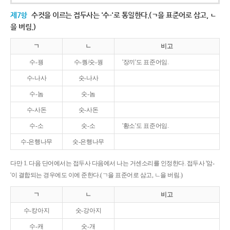
제7항
수컷을 이르는 접두사는 '수-'로 통일한다.(ㄱ을 표준어로 삼고, ㄴ
을 버림.)
ㄱ
ㄴ
비고
수-꿩
수-퀑/숫-꿩
'장끼'도 표준어임.
수-나사
숫-나사
수-놈
숫-놈
수-사돈
숫-사돈
수-소
숫-소
'황소'도 표준어임.
수-은행나무
숫-은행나무
다만 1. 다음 단어에서는 접두사 다음에서 나는 거센소리를 인정한다. 접두사 '암-
'이 결합되는 경우에도 이에 준한다.(ㄱ을 표준어로 삼고, ㄴ을 버림.)
ㄱ
ㄴ
비고
수-캉아지
숫-강아지
수-캐
숫-개