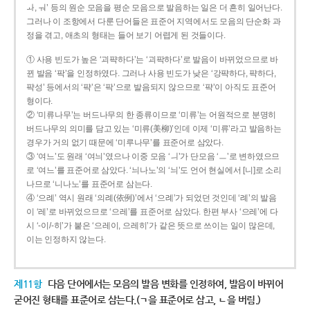
ㅘ, ㅝ’ 등의 원순 모음을 평순 모음으로 발음하는 일은 더 흔히 일어난다.
그러나 이 조항에서 다룬 단어들은 표준어 지역에서도 모음의 단순화 과
정을 겪고, 애초의 형태는 들어 보기 어렵게 된 것들이다.
① 사용 빈도가 높은 ‘괴퍅하다’는 ‘괴팍하다’로 발음이 바뀌었으므로 바
뀐 발음 ‘팍’을 인정하였다. 그러나 사용 빈도가 낮은 ‘강퍅하다, 퍅하다,
퍅성’ 등에서의 ‘퍅’은 ‘팍’으로 발음되지 않으므로 ‘퍅’이 아직도 표준어
형이다.
② ‘미류나무’는 버드나무의 한 종류이므로 ‘미류’는 어원적으로 분명히
버드나무의 의미를 담고 있는 ‘미류(美柳)’인데 이제 ‘미류’라고 발음하는
경우가 거의 없기 때문에 ‘미루나무’를 표준어로 삼았다.
③ ‘여느’도 원래 ‘여늬’였으나 이중 모음 ‘ㅢ’가 단모음 ‘ㅡ’로 변하였으므
로 ‘여느’를 표준어로 삼았다. ‘늬나노’의 ‘늬’도 언어 현실에서 [니]로 소리
나므로 ‘니나노’를 표준어로 삼는다.
④ ‘으례’ 역시 원래 ‘의례(依例)’에서 ‘으례’가 되었던 것인데 ‘례’의 발음
이 ‘레’로 바뀌었으므로 ‘으레’를 표준어로 삼았다. 한편 부사 ‘으레’에 다
시 ‘-이/-히’가 붙은 ‘으레이, 으레히’가 같은 뜻으로 쓰이는 일이 많은데,
이는 인정하지 않는다.
제11항
다음 단어에서는 모음의 발음 변화를 인정하여, 발음이 바뀌어
굳어진 형태를 표준어로 삼는다.(ㄱ을 표준어로 삼고, ㄴ을 버림.)