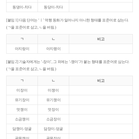
동댕이-치다
동당이-치다
[붙임 1] 다음 단어는 ‘ㅣ’ 역행 동화가 일어나지 아니한 형태를 표준어로 삼는다.
(ㄱ을 표준어로 삼고, ㄴ을 버림.)
ㄱ
ㄴ
비고
아지랑이
아지랭이
[붙임 2] 기술자에게는 ‘-장이’, 그 외에는 ‘-쟁이’가 붙는 형태를 표준어로 삼는다.
(ㄱ을 표준어로 삼고, ㄴ을 버림.)
ㄱ
ㄴ
비고
미장이
미쟁이
유기장이
유기쟁이
멋쟁이
멋장이
소금쟁이
소금장이
담쟁이-덩굴
담장이-덩굴
골목쟁이
골목장이