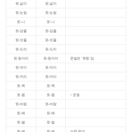
윗-넓이
웃-넓이
윗-눈썹
웃-눈썹
윗-니
웃-니
윗-당줄
웃-당줄
윗-덧줄
웃-덧줄
윗-도리
웃-도리
윗-동아리
웃-동아리
준말은 ‘윗동’임.
윗-막이
웃-막이
윗-머리
웃-머리
윗-목
웃-목
윗-몸
웃-몸
~ 운동.
윗-바람
웃-바람
윗-배
웃-배
윗-벌
웃-벌
윗-변
웃-변
수학 용어.