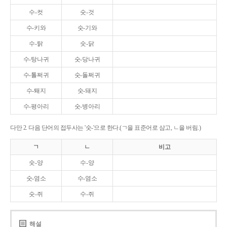
수-컷
숫-것
수-키와
숫-기와
수-탉
숫-닭
수-탕나귀
숫-당나귀
수-톨쩌귀
숫-돌쩌귀
수-퇘지
숫-돼지
수-평아리
숫-병아리
다만 2. 다음 단어의 접두사는 '숫-'으로 한다.(ㄱ을 표준어로 삼고, ㄴ을 버림.)
ㄱ
ㄴ
비고
숫-양
수-양
숫-염소
수-염소
숫-쥐
수-쥐
해설