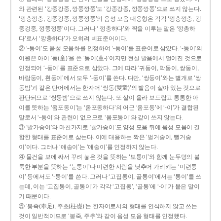
와 관련된 ‘강중강중, 깡쭝깡쭝’도 ‘강종강종, 깡쫑깡쫑’으로 쓰지 않는다.
‘깡충깡충, 강중강중, 깡쭝깡쭝’의 음성 모음 대응형은 각각 ‘껑충껑충, 겅
중겅중, 껑쭝껑쭝’이다. 그러나 ‘ 껑충하다’와 짝을 이루는 말은 ‘깡총하
다’로서 ‘깡충하다’가 오히려 비표준어이다.
② ‘-동이’도 음성 모음화를 인정하여 ‘-둥이’를 표준어로 삼았다. ‘-둥이’의
어원은 아이 ‘동(童)’을 쓴 ‘동이(童-)’이지만 현실 발음에서 멀어진 것으로
인정되어 ‘-둥이’를 표준으로 삼았다. 그에 따라 ‘귀둥이, 막둥이, 쌍둥이,
바람둥이, 흰둥이’에서 모두 ‘-둥이’를 쓴다. 다만, ‘쌍둥이’와는 별개로 ‘쌍
동밤’과 같은 단어에서는 한자어 ‘쌍동(雙童)’의 발음이 살아 있는 것으로
판단되므로 ‘쌍둥밤’으로 쓰지 않는다. 또 살이 올라 보드랍고 통통한 아
이를 뜻하는 ‘옴포동이’는 ‘옴포동하다’의 어근 ‘옴포동’에 ‘-이’가 결합된
말로서 ‘-둥이’와 관련이 없으므로 ‘옴포둥이’와 같이 쓰지 않는다.
③ ‘발가숭이’와 마찬가지로 ‘빨가숭이’도 양성 모음 뒤에 음성 모음이 결
합한 형태를 표준어로 삼는다. 이에 대응하는 짝은 ‘벌거숭이, 뻘거숭
이’이다. 그러나 ‘애송이’는 ‘애숭이’를 인정하지 않는다.
④ 물건을 보에 싸서 꾸려 놓은 것을 뜻하는 ‘보퉁이’와 함께 눈두덩의 불
룩한 부분을 뜻하는 ‘눈퉁이’나 미련한 사람을 낮추어 가리키는 ‘미련퉁
이’ 등에서도 ‘-퉁이’를 쓴다. 그러나 ‘고집통이, 골통이’에서는 ‘통이’를 쓰
는데, 이는 ‘고집통이, 골통이’가 각각 ‘고집통’, ‘골통’에 ‘-이’가 붙은 말이
기 때문이다.
⑤ ‘봉족(奉足), 주초(柱礎)’는 한자어로서의 형태를 인식하지 않고 쓰는
것이 일반적이므로 ‘봉죽, 주추’와 같이 음성 모음 형태를 인정했다.