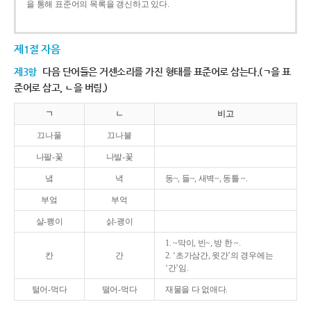
을 통해 표준어의 목록을 갱신하고 있다.
제1절 자음
제3항
다음 단어들은 거센소리를 가진 형태를 표준어로 삼는다.(ㄱ을 표
준어로 삼고, ㄴ을 버림.)
ㄱ
ㄴ
비고
끄나풀
끄나불
나팔-꽃
나발-꽃
녘
녁
동~, 들~, 새벽~, 동틀 ~.
부엌
부억
살-쾡이
삵-괭이
1. ~막이, 빈~, 방 한 ~.
칸
간
2. ‘초가삼간, 윗간’의 경우에는
‘간’임.
털어-먹다
떨어-먹다
재물을 다 없애다.