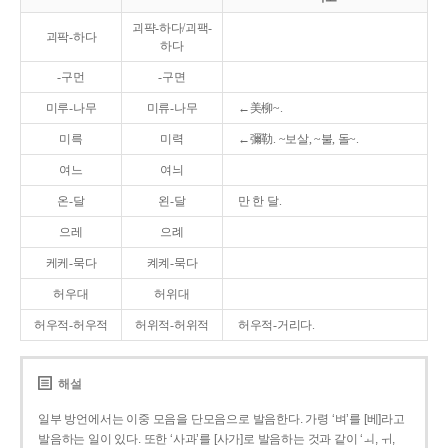
괴퍅-하다/괴팩-
괴팍-하다
하다
-구먼
-구면
미루-나무
미류-나무
←美柳~.
미륵
미력
←彌勒. ~보살, ~불, 돌~.
여느
여늬
온-달
왼-달
만 한 달.
으레
으례
케케-묵다
켸켸-묵다
허우대
허위대
허우적-허우적
허위적-허위적
허우적-거리다.
해설
일부 방언에서는 이중 모음을 단모음으로 발음한다. 가령 ‘벼’를 [베]라고
발음하는 일이 있다. 또한 ‘사과’를 [사가]로 발음하는 것과 같이 ‘ㅚ, ㅟ,