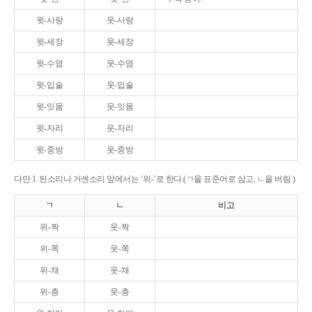
윗-사랑
웃-사랑
윗-세장
웃-세장
윗-수염
웃-수염
윗-입술
웃-입술
윗-잇몸
웃-잇몸
윗-자리
웃-자리
윗-중방
웃-중방
다만 1. 된소리나 거센소리 앞에서는 ‘위-’로 한다.(ㄱ을 표준어로 삼고, ㄴ을 버림.)
ㄱ
ㄴ
비고
위-짝
웃-짝
위-쪽
웃-쪽
위-채
웃-채
위-층
웃-층