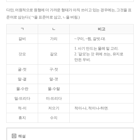
다만, 어원적으로 원형에 더 가까운 형태가 아직 쓰이고 있는 경우에는, 그것을 표
준어로 삼는다.(ㄱ을 표준어로 삼고, ㄴ을 버림.)
ㄱ
ㄴ
비고
갈비
가리
~구이, ~찜, 갈빗-대.
1. 사기 만드는 물레 밑 고리.
갓모
갈모
2. '갈모'는 갓 위에 쓰는, 유지로
만든 우비.
굴-젓
구-젓
말-곁
말-겻
물-수란
물-수랄
밀-뜨리다
미-뜨리다
적-이
저으기
적이-나, 적이나-하면.
휴지
수지
해설