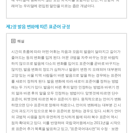
해 우리말에 동화되지 않은 모든 외국어를 포함하는 반면, 이 조항의 ‘외
래어’는 우리말에 편입된 말만을 이르는 좁은 개념이다.
제2장 발음 변화에 따른 표준어 규정
해설
시간의 흐름에 따라 어떤 어휘는 자음과 모음의 발음이 달라지고 길이가
줄어드는 등의 변화를 입게 된다. 어문 규범을 자주 바꾸는 것은 바람직
하지 않으므로 발음에 다소의 변화를 입어도 표준어를 곧바로 바꾸지는
않지만, 발음 변화의 정도가 심하거나 발음이 변한 지 오래되어 대부분의
교양 있는 서울 지역 사람들이 바뀐 발음으로 말을 하는 경우에는 표준어
를 새로이 정하게 된다. 발음 변화에 따라 새로이 표준어를 정하는 방법
에는 두 가지가 있다. 발음이 바뀐 후의 말만 인정하는 방법과 바뀌기 전
의 말과 바뀐 후의 말을 모두 인정하는 방법이다. 앞엣것에 따르면 단수
표준어, 뒤엣것에 따르면 복수 표준어가 된다. 원칙적으로는 언어가 변화
하였으면 단수 표준어로 정해야 하겠으나, 언어의 변화에는 대부분 긴 시
간의 과도기가 있으므로 복수 표준어로 정하는 경우도 있다. 사회가 언어
의 규범적 사용을 점차 유연하게 인식하게 됨에 따라 복수 표준어 역시
점차 확대되고 있다. 이를 반영하여 국립국어원에서는 2011년을 시작으
로 표준어 추가 목록을 발표하고 있고, “표준국어대사전”의 수정ㆍ보완