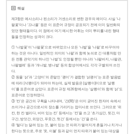
해설
제3항은 예사소리나 된소리가 거센소리로 변한 경우의 예이다. 사실 ‘나
팔꽃’이나 ‘끄나풀’ 등은 이 표준어 규정이 공표되기 전에 이미 일반화되
었던 형태들이다. 이 점에서 여기 예시한 어휘는 이미 뿌리를 내린 형태
들을 인정하는 성격이 크다.
① ‘나발꽃’이 ‘나팔꽃’으로 바뀌었으나 모든 ‘나발’을 ‘나팔’로 바꾸어야
하는 것은 아니다. 일반적인 의미의 ‘나팔’과 함께 놋쇠로 긴 대롱처럼 만
든 전통 관악기의 하나인 ‘나발’도 인정될 뿐만 아니라 ‘나팔바지, 나팔관,
나팔벌레’ 등과 ‘개나발, 병나발’ 등의 합성어에서도 각각 구별되어 쓰인
다.
② 동물 ‘삵’과 ‘고양이’의 준말인 ‘괭이’가 결합한 ‘삵괭이’는 표준 발음법
에 따라 [삭꽹이]가 되어야 하는데, 실제 발음은 [살쾡이]이므로 ‘살쾡
이’를 표준어로 삼았다. 표준어 규정 제26항에서는 ‘살쾡이’와 함께 ‘삵’도
표준어로 인정하였다.
③ ‘칸’은 공간의 구획을 나타내며, ‘간(間)’은 이미 굳어진 한자어 속에서
쓰이거나 공간으로서의 장소를 가리키는 접미사로 쓰인다. 그러므로 ‘위
칸, 한 칸 벌리다, 비어 있는 칸’ 등에서는 ‘칸’을 쓰고 ‘초가삼간, 뒷간, 마
구간, 방앗간, 외양간, 푸줏간, 헛간’ 등에서는 ‘간’을 쓴다.
④ ‘털다’는 달려 있는 것, 붙어 있는 것 따위가 떨어지게 흔들거나 치거나
한다는 뜻으로, 주로 ‘옷, 이불’ 등과 같이 먼지 따위가 붙어 있는 대상을