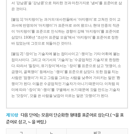
서 ‘강남콩’을 ‘강낭콩’으로 처리한 것과 마찬가지로 ‘냄비’를 표준어로 삼
은 것이다.
[붙임 1] ‘아지랑이’는 과거의 대사전들에서 ‘아지랭이’로 고쳐진 것이 교
과서에 반영되어 ‘아지랭이’가 표준어로 쓰여 왔으나, 현대 언중의 직관
이 ‘아지랑이’를 표준으로 인식하는 경향이 강해 ‘아지랑이’를 표준어로
삼았다. 1936년 “조선어 표준말 모음”에서 ‘아지랑이’를 표준어로 정한
바 있었는데 그것으로 되돌아간 것이다.
[붙임 2] ‘-장이’는 기술자에 붙는 접미사이고 ‘-쟁이’는 기타 어휘에 붙는
접미사이다. 그리고 여기서의 ‘기술자’는 ‘수공업적인 기술자’로 한정한
다. 따라서 ‘칠장이, 유기장이’에서는 ‘-장이’를 표준으로 삼고 ‘멋쟁이, 소
금쟁이, 골목쟁이’ 등에서는 ‘-쟁이’를 표준으로 삼았다. 또한 점을 치는
사람은 ‘점쟁이’가 되고 그림을 그리는 사람을 낮추어 가리키는 말은 ‘환
쟁이’가 된다. 이들은 수공업적인 기술자가 아니기 때문이다. 이처럼 의
미에 따라 ‘-장이’와 ‘-쟁이’를 구별해서 쓰기 때문에 갓을 만드는 기술자
는 ‘갓장이’, 갓을 쓴 사람을 낮잡아 이르는 말은 ‘갓쟁이’가 된다.
제10항
다음 단어는 모음이 단순화한 형태를 표준어로 삼는다.(ㄱ을 표
준어로 삼고, ㄴ을 버림.)
ㄱ
ㄴ
비고