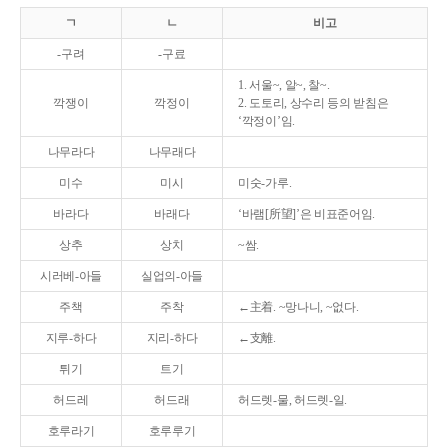
ㄱ
ㄴ
비고
-구려
-구료
1. 서울~, 알~, 찰~.
깍쟁이
깍정이
2. 도토리, 상수리 등의 받침은
‘깍정이’임.
나무라다
나무래다
미수
미시
미숫-가루.
바라다
바래다
‘바램[所望]’은 비표준어임.
상추
상치
~쌈.
시러베-아들
실업의-아들
주책
주착
←主着. ~망나니, ~없다.
지루-하다
지리-하다
←支離.
튀기
트기
허드레
허드래
허드렛-물, 허드렛-일.
호루라기
호루루기