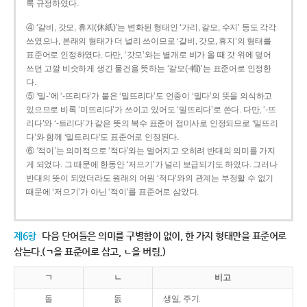
록 규정하였다.
④ ‘갈비, 갓모, 휴지(休紙)’는 변화된 형태인 ‘가리, 갈모, 수지’ 등도 각각
쓰였으나, 본래의 형태가 더 널리 쓰이므로 ‘갈비, 갓모, 휴지’의 형태를
표준어로 인정하였다. 다만, ‘갓모’와는 별개로 비가 올 때 갓 위에 덮어
쓰던 고깔 비슷하게 생긴 물건을 뜻하는 ‘갈모(-帽)’는 표준어로 인정한
다.
⑤ ‘밀-’에 ‘-뜨리다’가 붙은 ‘밀뜨리다’도 언중이 ‘밀다’의 뜻을 의식하고
있으므로 비록 ‘미뜨리다’가 쓰이고 있어도 ‘밀뜨리다’로 쓴다. 다만, ‘-뜨
리다’와 ‘-트리다’가 같은 뜻의 복수 표준어 접미사로 인정되므로 ‘밀뜨리
다’와 함께 ‘밀트리다’도 표준어로 인정된다.
⑥ ‘적이’는 의미적으로 ‘적다’와는 멀어지고 오히려 반대의 의미를 가지
게 되었다. 그 때문에 한동안 ‘저으기’가 널리 보급되기도 하였다. 그러나
반대의 뜻이 되었더라도 원래의 어원 ‘적다’와의 관계는 부정할 수 없기
때문에 ‘저으기’가 아닌 ‘적이’를 표준어로 삼았다.
제6항
다음 단어들은 의미를 구별함이 없이, 한 가지 형태만을 표준어로
삼는다.(ㄱ을 표준어로 삼고, ㄴ을 버림.)
ㄱ
ㄴ
비고
돌
돐
생일, 주기.