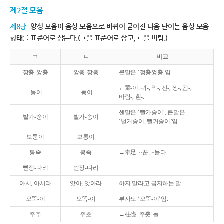
제2절 모음
제8항
양성 모음이 음성 모음으로 바뀌어 굳어진 다음 단어는 음성 모음
형태를 표준어로 삼는다.(ㄱ을 표준어로 삼고, ㄴ을 버림.)
ㄱ
ㄴ
비고
깡충-깡충
깡총-깡총
큰말은 ‘껑충껑충’임.
←童-이. 귀-, 막-, 선-, 쌍-, 검-,
-둥이
-동이
바람-, 흰-.
센말은 ‘빨가숭이’, 큰말은
발가-숭이
발가-송이
‘벌거숭이, 뻘거숭이’임.
보퉁이
보통이
봉죽
봉족
←奉足. ~꾼, ~들다.
뻗정-다리
뻗장-다리
아서, 아서라
앗아, 앗아라
하지 말라고 금지하는 말.
오뚝-이
오똑-이
부사도 ‘오뚝-이’임.
주추
주초
←柱礎. 주춧-돌.