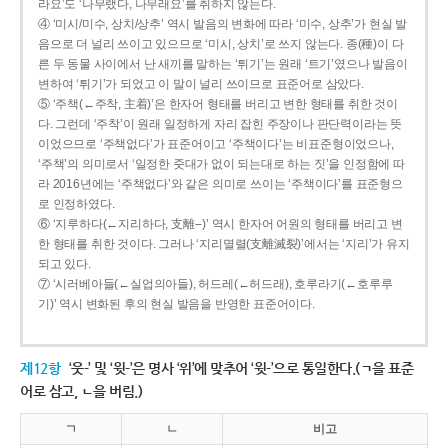
라요’도 ‘나무랬다, 나무래요’를 취하지 않는다.
④ ‘미시/미수, 상치/상추’ 역시 발음의 변화에 따라 ‘미수, 상추’가 현실 발
음으로 더 널리 쓰이고 있으므로 ‘미시, 상치’로 쓰지 않는다. 종(種)이 다
른 두 동물 사이에서 난 새끼를 말하는 ‘튀기’는 원래 ‘트기’였으나 발음이
변하여 ‘튀기’가 되었고 이 말이 널리 쓰이므로 표준어로 삼았다.
⑤ ‘주책(←주착, 主着)’은 한자어 형태를 버리고 변한 형태를 취한 것이
다. 그런데 ‘주착’이 원래 일정하게 자리 잡힌 주장이나 판단력이라는 뜻
이었으므로 ‘주책없다’가 표준어이고 ‘주책이다’는 비표준형이었으나,
‘주책’의 의미로서 ‘일정한 줏대가 없이 되는대로 하는 짓’을 인정함에 따
라 2016년에는 ‘주책없다’와 같은 의미로 쓰이는 ‘주책이다’를 표준형으
로 인정하였다.
⑥ ‘지루하다(←지리하다, 支離--)’ 역시 한자어 어원의 형태를 버리고 변
한 형태를 취한 것이다. 그러나 ‘지리멸렬(支離滅裂)’에서는 ‘지리’가 유지
되고 있다.
⑦ ‘시러베아들(←실업의아들), 허드레(←허드래), 호루라기(←호루루
기)’ 역시 변화된 후의 현실 발음을 반영한 표준어이다.
제12항
‘웃-’ 및 ‘윗-’은 명사 ‘위’에 맞추어 ‘윗-’으로 통일한다.(ㄱ을 표준
어로 삼고, ㄴ을 버림.)
ㄱ
ㄴ
비고