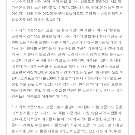
는 사람이라도 비어, 속어, 은어 등을 쓸 수는 있으므로 표준어의 사회적
기준은 상당히 느슨하다고 할 수 있다. 그러나 비어, 속어, 은어 등은 표준
어이기는 하되 언어 예절에 어긋난 말들이므로, 교양 있는 사람이라면 사
용을 자제하여야 하는 말들이다.
2. 시대적 기준으로서, 표준어는 현대의 언어여야 한다. 여기서 ‘현대’는
단순히 시간적으로 현재란 뜻이 아니라 역사적 흐름에서 현재와 같은 구
획에 있는 시대를 말한다. 다른 사회적, 경제적 시대 구분과는 달리 언어
사용에서 현대를 구분하는 데에는 뚜렷한 객관적 기준이 없다. 20세기 초
의 구어가 현대의 말로 간주되곤 하나, 21세기가 상당히 진행된 현재로서
는 20세기 초의 구어를 현대의 말로 간주하기에 어려움이 있다. 한 시대
에 최대 4세대가 공존할 수 있으므로 세대 간 시간 차를 30년 남짓으로
잡으면 넉넉잡아 100년 정도의 시간 차가 있는 말들이 한 시대에 쓰일 수
있다. 그러므로 현대를 100년 전으로부터 현재 시점까지의 기간으로 규
정할 수도 있을 것이다. 그러나 이러한 시간 인식은 ‘현대’ 개념의 모호함
때문에 편의상 행할 수 있는 것일 뿐 객관적인 것은 아니다. ‘현대’는 국어
언중들의 직관으로 이해하여야 한다.
3. 지역적 기준으로서, 표준어는 서울말이어야 한다. 이는 표준어의 공용
어적 성격을 가장 크게 드러내 주는 기준이다. 가령, 많은 지역 사람들이
모여서 공식적인 이야기를 나눌 때 각자의 지역어를 사용한다면 의사소
통이 어려워질 수 있는데, 이를 방지하기 위해 표준어의 조건으로 서울말
을 제시한 것이다. 물론 서울말이라도 비표준적인 요소가 있다. “나두 간