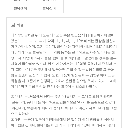
발목쟁이
발목장이
해설
‘ㅣ’ 역행 동화란 뒤에 오는 ‘ㅣ’ 모음 혹은 반모음 ‘ㅣ[j]’에 동화되어 앞에
있는 ‘ㅏ, ㅓ, ㅗ, ㅜ, ㅡ’가 각각 ‘ㅐ, ㅔ, ㅚ, ㅟ, ㅣ’로 바뀌는 현상을 말한다.
가령, ‘아비, 어미, 고기, 죽이다, 끓이다’는 자주 [애비], [에미], [괴기], [쥐기
다], [끼리다]로 발음된다. ‘ㅣ’ 역행 동화는 전국적으로 자주 일어나는 현
상이다. 체언에 조사가 붙은 ‘밥이’를 [배비]와 같이 발음하는 경우는 일부
지역에 국한되어 있으나, 한 단어 안에서는 ‘ㅣ’ 역행 동화가 자주 일어난
다. 그러나 대부분 주의해서 발음하면 피할 수 있는 발음이므로 그 동화
형을 표준어로 삼기 어렵다. 또한 이 동화 현상은 매우 광범위하여 그 동
화형을 다 표준어로 인정하면 오히려 혼란을 일으킬 우려도 있다. 그리하
여 ‘ㅣ’ 역행 동화 현상을 인정하는 표준어는 최소화하였다.
① ‘-나기’는, 서울에서 났다는 뜻의 ‘서울나기’는 그대로 쓰임 직하지만
‘신출나기, 풋나기’는 어색하므로 일률적으로 ‘-내기’를 표준으로 삼았다.
‘여간내기, 보통내기, 새내기’ 등의 어휘에서도 마찬가지로 ‘-내기’를 표준
으로 삼는다.
② ‘남비’는 종래 일본어 ‘나베[鍋]’에서 온 말이라 하여 원형을 의식해서
처리했던 것이나, 현대에는 어원 의식이 거의 사라졌다. 따라서 제5항에