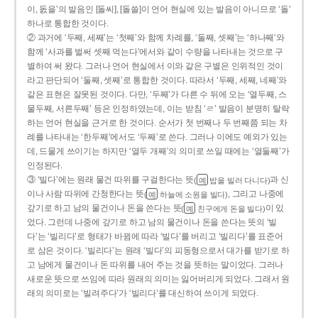
이, 돐을’의 발음인 [돌씨], [돌쓸]이 언어 현실에 있는 발음이 아니므로 ‘돌’
하나로 통합한 것이다.
② 과거에 ‘두째, 세째’는 ‘첫째’와 함께 차례를, ‘둘째, 셋째’는 ‘하나째’와
함께 ‘사과를 벌써 셋째 먹는다’에서와 같이 수량을 나타내는 것으로 구
별하여 써 왔다. 그러나 언어 현실에서 이와 같은 구별은 인위적인 것이
라고 판단되어 ‘둘째, 셋째’로 통합한 것이다. 따라서 ‘두째, 세째, 네째’와
같은 표현은 잘못된 것이다. 다만, ‘두째’가 다른 수 뒤에 오는 ‘열두째, 스
물두째, 서른두째’ 등은 인정하였는데, 이는 받침 ‘ㄹ’ 발음이 분명히 탈락
하는 언어 현실을 근거로 한 것이다. 순서가 첫 번째나 두 번째쯤 되는 차
례를 나타내는 ‘한두째’에서도 ‘두째’로 쓴다. 그러나 이에도 예외가 있는
데, 드물게 쓰이기는 하지만 ‘열두 개째’의 의미로 쓰일 때에는 ‘열둘째’가
인정된다.
③ ‘빌다’에는 원래 물건 따위를 구걸한다는 뜻
과 신
(
밥을 빌러 다니다)
예
이나 사람 따위에 간청한다는 뜻
, 그리고 나중에
(
하늘에 소원을 빌다)
예
갚기로 하고 남의 물건이나 돈을 쓴다는 뜻
이 있
(
친구에게 돈을 빌다)
예
었다. 그런데 나중에 갚기로 하고 남의 물건이나 돈을 쓴다는 뜻의 ‘빌
다’는 ‘빌리다’로 형태가 바뀜에 따라 ‘빌다’를 버리고 ‘빌리다’를 표준어
로 삼은 것이다. ‘빌리다’는 원래 ‘빌다’의 피동형으로서 대가를 받기로 하
고 남에게 물건이나 돈 따위를 내어 주는 것을 뜻하는 말이었다. 그러나
새로운 뜻으로 쓰임에 따라 원래의 의미는 잃어버리게 되었다. 그래서 원
래의 의미로는 ‘빌려주다’가 ‘빌리다’를 대신하여 쓰이게 되었다.