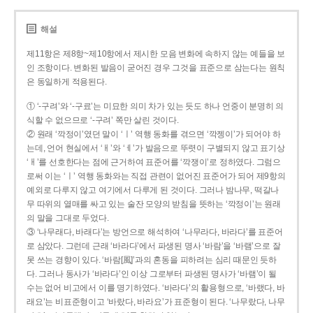
해설
제11항은 제8항~제10항에서 제시한 모음 변화에 속하지 않는 예들을 보
인 조항이다. 변화된 발음이 굳어진 경우 그것을 표준으로 삼는다는 원칙
은 동일하게 적용된다.
① ‘-구려’와 ‘-구료’는 미묘한 의미 차가 있는 듯도 하나 언중이 분명히 의
식할 수 없으므로 ‘-구려’ 쪽만 살린 것이다.
② 원래 ‘깍정이’였던 말이 ‘ㅣ’ 역행 동화를 겪으면 ‘깍젱이’가 되어야 하
는데, 언어 현실에서 ‘ㅐ’와 ‘ㅔ’가 발음으로 뚜렷이 구별되지 않고 표기상
‘ㅐ’를 선호한다는 점에 근거하여 표준어를 ‘깍쟁이’로 정하였다. 그럼으
로써 이는 ‘ㅣ’ 역행 동화와는 직접 관련이 없어진 표준어가 되어 제9항의
예외로 다루지 않고 여기에서 다루게 된 것이다. 그러나 밤나무, 떡갈나
무 따위의 열매를 싸고 있는 술잔 모양의 받침을 뜻하는 ‘깍정이’는 원래
의 말을 그대로 두었다.
③ ‘나무래다, 바래다’는 방언으로 해석하여 ‘나무라다, 바라다’를 표준어
로 삼았다. 그런데 근래 ‘바라다’에서 파생된 명사 ‘바람’을 ‘바램’으로 잘
못 쓰는 경향이 있다. ‘바람[風]’과의 혼동을 피하려는 심리 때문인 듯하
다. 그러나 동사가 ‘바라다’인 이상 그로부터 파생된 명사가 ‘바램’이 될
수는 없어 비고에서 이를 명기하였다. ‘바라다’의 활용형으로, ‘바랬다, 바
래요’는 비표준형이고 ‘바랐다, 바라요’가 표준형이 된다. ‘나무랐다, 나무