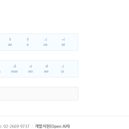
ㅐ
ㅔ
ㅚ
ㅟ
ae
e
oe
wi
ㅘ
ㅙ
ㅝ
ㅞ
ㅢ
a
wae
wo
we
ui
: 02-2669-9737
개발지원(Open API)