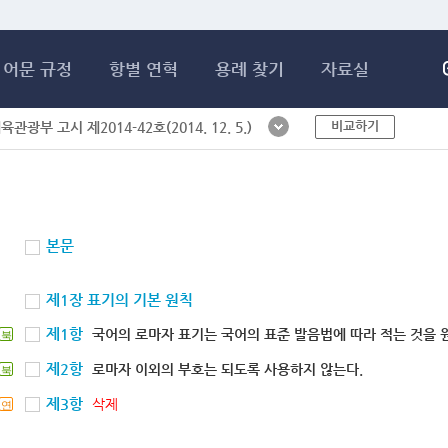
메인콘텐츠 바로가기
어문 규정
항별 연혁
용례 찾기
자료실
비교하기
체육관광부 고시 제2014-42호(2014. 12. 5.)
본문
제1장 표기의 기본 원칙
제1항
국어의 로마자 표기는 국어의 표준 발음법에 따라 적는 것을 
북
제2항
로마자 이외의 부호는 되도록 사용하지 않는다.
북
제3항
삭제
연