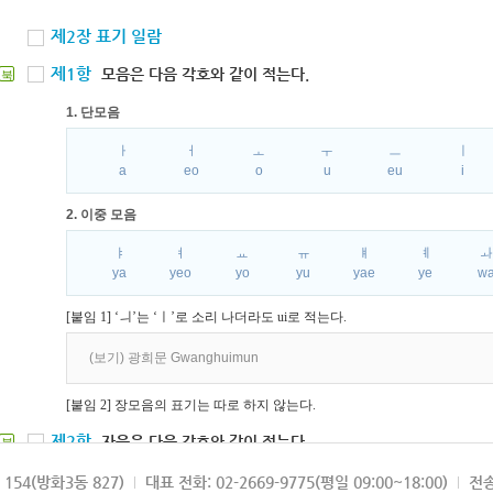
제2장 표기 일람
제1항
모음은 다음 각호와 같이 적는다.
북
1. 단모음
ㅏ
ㅓ
ㅗ
ㅜ
ㅡ
ㅣ
a
eo
o
u
eu
i
2. 이중 모음
ㅑ
ㅕ
ㅛ
ㅠ
ㅒ
ㅖ
ya
yeo
yo
yu
yae
ye
w
[붙임 1] ‘ㅢ’는 ‘ㅣ’로 소리 나더라도 ui로 적는다.
(보기) 광희문 Gwanghuimun
[붙임 2] 장모음의 표기는 따로 하지 않는다.
제2항
자음은 다음 각호와 같이 적는다.
북
1. 파열음
154(방화3동 827)
대표 전화: 02-2669-9775(평일 09:00~18:00)
전송