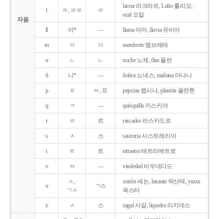
lacrar 라크라르, Lulio 룰리오,
l
ㄹ, ㄹㄹ
ㄹ
ocal 오칼
자음
ll
이*
―
llama 야마, lluvia 유비아
m
ㅁ
ㅁ
membrete 멤브레테
n
ㄴ
ㄴ
noche 노체, flan 플란
ñ
니*
―
ñoñez 뇨녜스, mañana 마냐나
p
ㅍ
ㅂ, 프
pepsina 펩시나, plantón 플란톤
q
ㅋ
―
quisquilla 키스키야
r
ㄹ
르
rascador 라스카도르
s
ㅅ
스
sastreria 사스트레리아
t
ㅌ
트
tetraetro 테트라에트로
v
ㅂ
―
viudedad 비우데다드
ㅅ,
xenón 세논, laxante 락산테, yuxta
x
ㄱ스
ㄱㅅ
육스타
z
ㅅ
스
zagal 사갈, liquidez 리키데스