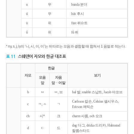
u
우
bunda 분더
ú
우
hús 후시
ü
위
füst 퓌슈트
ű
위
fű 퓌
* ny, s, j, ly의 ‘니, 시, 이, 이’는 뒤따르는 모음과 결합할 때 합쳐서 1 음절로 적는다.
표 11
스웨덴어 자모와 한글 대조표
한글
자모
보기
모음
자음
앞
앞ㆍ어말
b
ㅂ
ㅂ, 브
bal 발, snabbt 스납트, Jacob 야코브
Carlsson 칼손, Celsius 셀시우스,
c
ㅋ, ㅅ
ㄱ
Ericson 에릭손
ch
시*
크
charm 샤름, och 오크
dag 다그, dricka 드리카, Halmstad
d
ㄷ
드
할름스타드