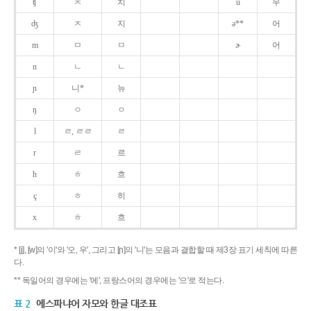
ʧ
ㅊ
치
u
우
ʤ
ㅈ
지
ə**
어
m
ㅁ
ㅁ
ɚ
어
n
ㄴ
ㄴ
ɲ
니*
뉴
ŋ
ㅇ
ㅇ
l
ㄹ, ㄹㄹ
ㄹ
r
ㄹ
르
h
ㅎ
흐
ç
ㅎ
히
x
ㅎ
흐
* [j], [w]의 '이'와 '오, 우', 그리고 [ɲ]의 '니'는 모음과 결합할 때 제3장 표기 세칙에 따른
다.
** 독일어의 경우에는 '에', 프랑스어의 경우에는 '으'로 적는다.
표 2
에스파냐어 자모와 한글 대조표