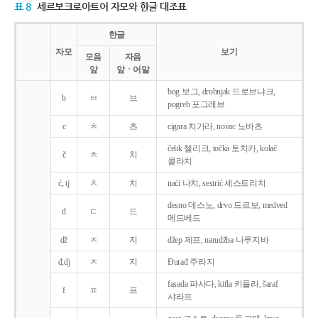
표 8
세르보크로아트어 자모와 한글 대조표
한글
자모
보기
모음
자음
앞
앞ㆍ어말
bog 보그, drobnjak 드로브냐크,
b
ㅂ
브
pogreb 포그레브
c
ㅊ
츠
cigara 치가라, novac 노바츠
čelik 첼리크, točka 토치카, kolač
č
ㅊ
치
콜라치
ć, tj
ㅊ
치
naći 나치, sestrić 세스트리치
desno 데스노, drvo 드르보, medved
d
ㄷ
드
메드베드
dž
ㅈ
지
džep 제프, narudžba 나루지바
đ,dj
ㅈ
지
Ðurađ 주라지
fasada 파사다, kifla 키플라, šaraf
f
ㅍ
프
샤라프