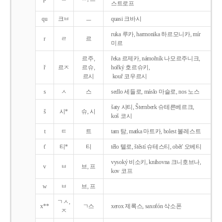
스트로프
qu
크ㅂ
ㅡ
quasi 크바시
ruka 루카, harmonika 하르모니카, mír
r
ㄹ
르
미르
르주,
řeka 르제카, námořník 나모르주니크,
ř
르ㅈ
르슈,
hořký 호르슈키,
르시
kouř 코우르시
s
ㅅ
스
sedlo 세들로, máslo 마슬로, nos 노스
šaty 샤티, Šternberk 슈테른베르크,
š
시*
슈, 시
koš 코시
t
ㅌ
트
tam 탐, matka 마트카, bolest 볼레스트
t'
티*
티
tělo 텔로, štěstí 슈테스티, obět' 오베티
vysoký 비소키, knihovna 크니호브나,
v
ㅂ
브, 프
kov 코프
w
ㅂ
브, 프
ㄱㅅ,
x**
ㄱ스
xerox 제록스, saxofón 삭소폰
ㅈ