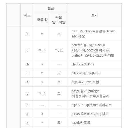
한글
자모
보기
자음
모음 앞
앞ㆍ어말
biz 비스, blandon 블란돈, braceo
b
ㅂ
브
브라세오
colcren 콜크렌, Cecilia
c
ㅋ, ㅅ
ㄱ, 크
세실리아, coccion 콕시온,
bistec 비스텍, dictado 딕타도
ch
ㅊ
―
chicharra 치차라
d
ㄷ
드
felicidad 펠리시다드
f
ㅍ
프
fuga 푸가, fran 프란
ganga 강가, geologia
g
ㄱ, ㅎ
그
헤올로히아, yungla 융글라
h
―
―
hipo 이포, quehacer 케아세르
j
ㅎ
―
jueves 후에베스, reloj 렐로
k
ㅋ
크
kapok 카포크