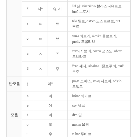
šal 샬, vlasništvo 블라스니슈트보,
š
시*
슈, 시
broš 브로시
telo 텔로, ostrvo 오스트르보, put
t
ㅌ
트
푸트
vatra 바트라, olovka 올로브카,
v
ㅂ
브
proliv 프롤리브
zavoj 자보이, pozno 포즈노, obraz
z
ㅈ
즈
오브라즈
žena 제나, izložba 이즐로주바, muž
ž
ㅈ
주
무주
pojas 포야스, zavoj 자보이, odjelo
반모음
j
이*
오델로
a
아
bakar 바카르
e
에
cev 체브
모음
i
이
dim 딤
o
오
molim 몰림
u
우
zubar 주바르