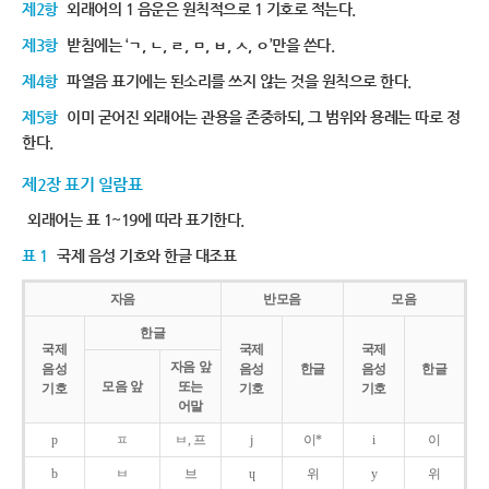
제2항
외래어의 1 음운은 원칙적으로 1 기호로 적는다.
제3항
받침에는 ‘ㄱ, ㄴ, ㄹ, ㅁ, ㅂ, ㅅ, ㅇ’만을 쓴다.
제4항
파열음 표기에는 된소리를 쓰지 않는 것을 원칙으로 한다.
제5항
이미 굳어진 외래어는 관용을 존중하되, 그 범위와 용례는 따로 정
한다.
제2장 표기 일람표
외래어는 표 1~19에 따라 표기한다.
표 1
국제 음성 기호와 한글 대조표
자음
반모음
모음
한글
국제
국제
국제
자음 앞
음성
음성
한글
음성
한글
모음 앞
또는
기호
기호
기호
어말
p
ㅍ
ㅂ, 프
j
이*
i
이
b
ㅂ
브
ɥ
위
y
위