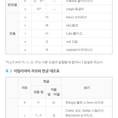
w
오ㆍ우*
―
walkirias 왈키리아스
반모음
y
이*
―
yungla 융글라
a
아
braceo 브라세오
e
에
reloj 렐로
모음
i
이
Lulio 룰리오
o
오
ocal 오칼
u
우
viudedad 비우데다드
* ll, y, ñ, w의 '이, 니, 오, 우'는 다른 모음과 결합할 때 합쳐서 1 음절로 적는다.
표 3
이탈리아어 자모와 한글 대조표
한글
자모
보기
자음
모음 앞
앞ㆍ어말
b
ㅂ
브
Bologna 볼로냐, bravo 브라보
Como 코모, Sicilia 시칠리아,
c
ㅋ, ㅊ
크
Boccaccio 보카치오,