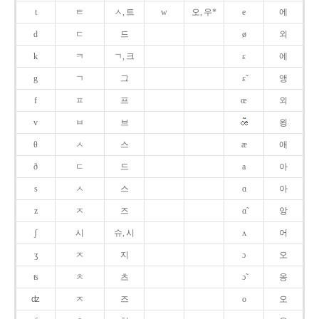
t
ㅌ
ㅅ, 트
w
오, 우*
e
에
d
ㄷ
드
ø
외
k
ㅋ
ㄱ, 크
ɛ
에
g
ㄱ
그
ɛ̃
앵
f
ㅍ
프
œ
외
v
ㅂ
브
욍
θ
ㅅ
스
æ
애
ð
ㄷ
드
a
아
s
ㅅ
스
ɑ
아
z
ㅈ
즈
ɑ̃
앙
ʃ
시
슈, 시
ʌ
어
ʒ
ㅈ
지
ɔ
오
ʦ
ㅊ
츠
ɔ̃
옹
ʣ
ㅈ
즈
o
오