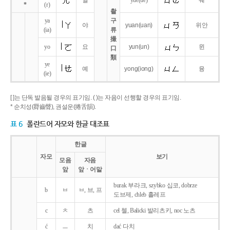
얼
yue
(ue)
웨
*
(r)
촬
ya
구
야
yuan
(uan)
위안
(ia)
류
撮
yo
요
yun
(un)
윈
口
類
ye
예
yong
(iong)
융
(ie)
[ ]는 단독 발음될 경우의 표기임. ( )는 자음이 선행할 경우의 표기임.
* 순치성(脣齒聲), 권설운(捲舌韻).
표 6
폴란드어 자모와 한글 대조표
한글
자모
보기
모음
자음
앞
앞ㆍ어말
burak 부라크, szybko 십코, dobrze
b
ㅂ
ㅂ, 브, 프
도브제, chleb 흘레프
c
ㅊ
츠
cel 첼, Balicki 발리츠키, noc 노츠
ć
ㅡ
치
dać 다치