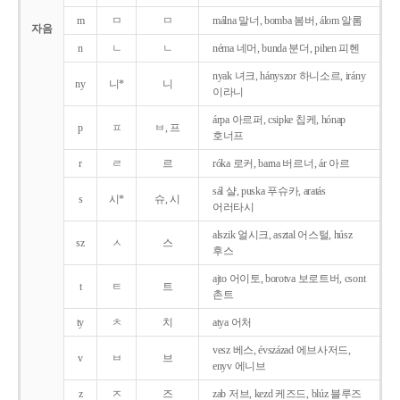
m
ㅁ
ㅁ
málna 말너, bomba 봄버, álom 알롬
자음
n
ㄴ
ㄴ
néma 네머, bunda 분더, pihen 피헨
nyak 녀크, hányszor 하니소르, irány
ny
니*
니
이라니
árpa 아르퍼, csipke 칩케, hónap
p
ㅍ
ㅂ, 프
호너프
r
ㄹ
르
róka 로커, barna 버르너, ár 아르
sál 샬, puska 푸슈카, aratás
s
시*
슈, 시
어러타시
alszik 얼시크, asztal 어스털, húsz
sz
ㅅ
스
후스
ajto 어이토, borotva 보로트버, csont
t
ㅌ
트
촌트
ty
ㅊ
치
atya 어처
vesz 베스, évszázad 에브사저드,
v
ㅂ
브
enyv 에니브
z
ㅈ
즈
zab 저브, kezd 케즈드, blúz 블루즈