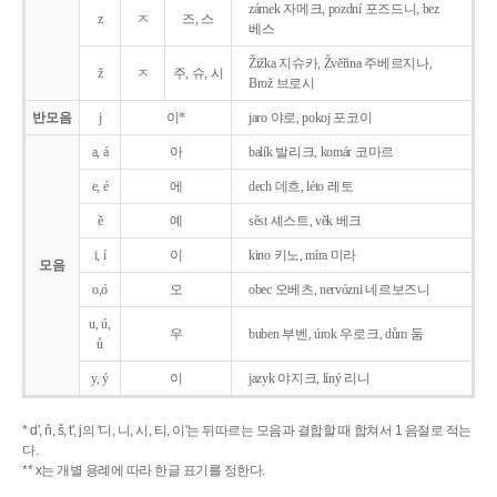
zámek 자메크, pozdní 포즈드니, bez
z
ㅈ
즈, 스
베스
Žižka 지슈카, Žvěřina 주베르지나,
ž
ㅈ
주, 슈, 시
Brož 브로시
반모음
j
이*
jaro 야로, pokoj 포코이
a, á
아
balík 발리크, komár 코마르
e, é
에
dech 데흐, léto 레토
ě
예
sěst 셰스트, věk 베크
i, í
이
kino 키노, míra 미라
모음
o,ó
오
obec 오베츠, nervózni 네르보즈니
u, ú,
우
buben 부벤, úrok 우로크, dům 둠
ů
y, ý
이
jazyk
야지크, líný 리니
* d', ň, š, t', j의 '디, 니, 시, 티, 이'는 뒤따르는 모음과 결합할 때 합쳐서 1 음절로 적는
다.
** x는 개별 용례에 따라 한글 표기를 정한다.