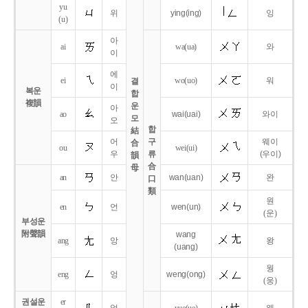
yu
위
ying
(ing)
잉
(u)
아
ai
wa
(ua)
와
이
에
ei
wo
(uo)
워
결
이
복운
합
複韻
운
아
ao
wai
(uai)
와이
모
오
합
結
어
구
웨이
合
ou
wei
(ui)
우
류
(우이)
韻
合
母
an
안
wan
(uan)
완
口
類
원
en
언
wen
(un)
(운)
부성운
附聲韻
wang
ang
앙
왕
(uang)
웡
eng
엉
weng
(ong)
(웅)
권설운
er