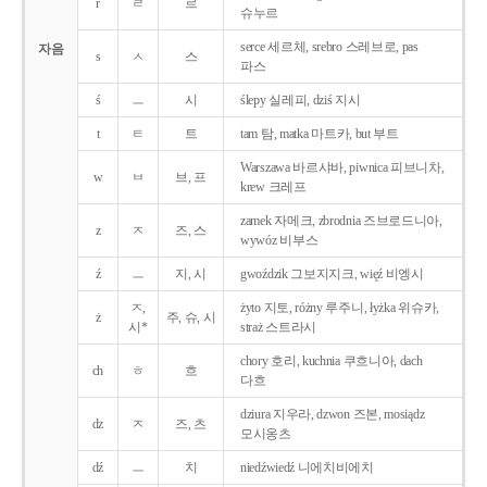
r
ㄹ
르
슈누르
serce 세르체, srebro 스레브로, pas
자음
s
ㅅ
스
파스
ś
ㅡ
시
ślepy 실레피, dziś 지시
t
ㅌ
트
tam 탐, matka 마트카, but 부트
Warszawa 바르샤바, piwnica 피브니차,
w
ㅂ
브, 프
krew 크레프
zamek 자메크, zbrodnia 즈브로드니아,
z
ㅈ
즈, 스
wywóz 비부스
ź
ㅡ
지, 시
gwoździk 그보지지크, więź 비엥시
ㅈ,
żyto 지토, różny 루주니, łyżka 위슈카,
ż
주, 슈, 시
시*
straż 스트라시
chory 호리, kuchnia 쿠흐니아, dach
ch
ㅎ
흐
다흐
dziura 지우라, dzwon 즈본, mosiądz
dz
ㅈ
즈, 츠
모시옹츠
dź
ㅡ
치
niedźwiedź 니에치비에치