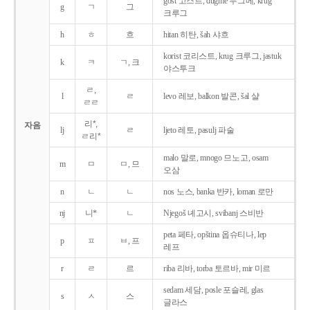
gost 고스트, dugme 두그메, krug
g
ㄱ
그
크루그
h
ㅎ
흐
hitan 히탄, šah 샤흐
korist 코리스트, krug 크루그, jastuk
k
ㅋ
ㄱ, 크
야스투크
ㄹ,
l
ㄹ
levo 레보, balkon 발콘, šal 샬
ㄹㄹ
리*,
자음
lj
ㄹ
ljeto 레토, pasulj 파술
ㄹ리*
malo 말로, mnogo 므노고, osam
m
ㅁ
ㅁ, 므
오삼
n
ㄴ
ㄴ
nos 노스, banka 반카, loman 로만
nj
니*
ㄴ
Njegoš 녜고시, svibanj 스비반
peta 페타, opština 옵슈티나, lep
p
ㅍ
ㅂ, 프
레프
r
ㄹ
르
riba 리바, torba 토르바, mir 미르
sedam 세담, posle 포슬레, glas
s
ㅅ
스
글라스