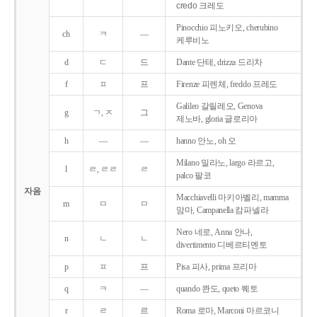
credo 크레도
Pinocchio 피노키오, cherubino
ch
ㅋ
―
케루비노
d
ㄷ
드
Dante 단테, drizza 드리차
f
ㅍ
프
Firenze 피렌체, freddo 프레도
Galileo 갈릴레오, Genova
g
ㄱ, ㅈ
그
제노바, gloria 글로리아
h
―
―
hanno 안노, oh 오
Milano 밀라노, largo 라르고,
l
ㄹ, ㄹㄹ
ㄹ
palco 팔코
자음
Macchiavelli 마키아벨리, mamma
m
ㅁ
ㅁ
맘마, Campanella 캄파넬라
Nero 네로, Anna 안나,
n
ㄴ
ㄴ
divertimento 디베르티멘토
p
ㅍ
프
Pisa 피사, prima 프리마
q
ㅋ
―
quando 콴도, queto 퀘토
r
ㄹ
르
Roma 로마, Marconi 마르코니