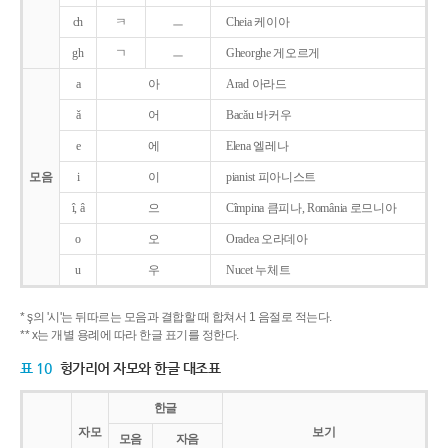
ch
ㅋ
ㅡ
Cheia 케이아
gh
ㄱ
ㅡ
Gheorghe 게오르게
a
아
Arad 아라드
ǎ
어
Bacǎu 바커우
e
에
Elena 엘레나
모음
i
이
pianist 피아니스트
î, â
으
Cîmpina 큼피나, România 로므니아
o
오
Oradea 오라데아
u
우
Nucet 누체트
* ş의 '시'는 뒤따르는 모음과 결합할 때 합쳐서 1 음절로 적는다.
** x는 개별 용례에 따라 한글 표기를 정한다.
표 10
헝가리어 자모와 한글 대조표
한글
자모
보기
모음
자음