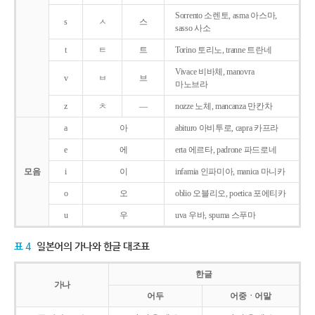
Sorrento 소렌토, asma 아스마,
s
ㅅ
스
sasso 사소
t
ㅌ
트
Torino 토리노, tranne 트란네
Vivace 비바체, manovra
v
ㅂ
브
마노브라
z
ㅊ
―
nozze 노체, mancanza 만칸차
a
아
abituro 아비투로, capra 카프라
e
에
erta 에르타, padrone 파드로네
모음
i
이
infamia 인파미아, manica 마니카
o
오
oblio 오블리오, poetica 포에티카
u
우
uva 우바, spuma 스푸마
표 4
일본어의 가나와 한글 대조표
한글
가나
어두
어중ㆍ어말