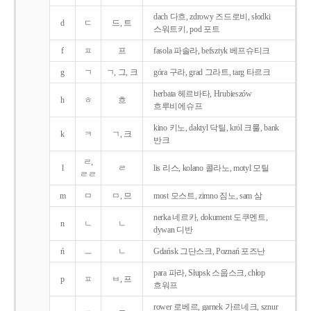
dach 다흐, zdrowy 즈드로비, słodki
d
ㄷ
드, 트
스워트키, pod 포트
f
ㅍ
프
fasola 파솔라, befsztyk 베프슈티크
g
ㄱ
ㄱ, 그, 크
góra 구라, grad 그라트, targ 타르크
herbata 헤르바타, Hrubieszów
h
ㅎ
흐
흐루비에슈프
kino 키노, daktyl 닥틸, król 크룰, bank
k
ㅋ
ㄱ, 크
반크
ㄹ,
l
ㄹ
lis 리스, kolano 콜라노, motyl 모틸
ㄹㄹ
m
ㅁ
ㅁ, 므
most 모스트, zimno 짐노, sam 삼
nerka 네르카, dokument 도쿠멘트,
n
ㄴ
ㄴ
dywan 디반
ń
ㅡ
ㄴ
Gdańsk 그단스크, Poznań 포즈난
para 파라, Słupsk 스웁스크, chłop
p
ㅍ
ㅂ, 프
흐워프
rower 로베르, garnek 가르네크, sznur