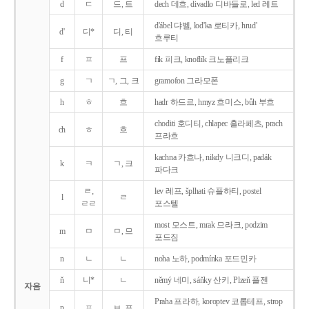
d
ㄷ
드, 트
dech 데흐, divadlo 디바들로, led 레트
d'ábel 댜벨, lod'ka 로티카, hrud'
d'
디*
디, 티
흐루티
f
ㅍ
프
fík 피크, knoflík 크노플리크
g
ㄱ
ㄱ, 그, 크
gramofon 그라모폰
h
ㅎ
흐
hadr 하드르, hmyz 흐미스, bůh 부흐
choditi 호디티, chlapec 흘라페츠, prach
ch
ㅎ
흐
프라흐
kachna 카흐나, nikdy 니크디, padák
k
ㅋ
ㄱ, 크
파다크
ㄹ,
lev 레프, šplhati 슈플하티, postel
l
ㄹ
ㄹㄹ
포스텔
most 모스트, mrak 므라크, podzim
m
ㅁ
ㅁ, 므
포드짐
n
ㄴ
ㄴ
noha 노하, podmínka 포드민카
ň
니*
ㄴ
němý 네미, sáňky 산키, Plzeň 플젠
자음
Praha 프라하, koroptev 코롭테프, strop
p
ㅍ
ㅂ, 프