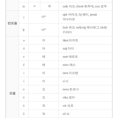
zs
ㅈ
주
zsák 자크, tőzsde 퇴주데, rozs 로주
ajak 어여크, fej 페이, január
j
이*
여누아르
반모음
lyuk 유크, mélység 메이셰그, király
ly
이*
키라이
a
어
lakat 러커트
á
아
máj 마이
e
에
mert 메르트
é
에
mész 메스
i
이
isten 이슈텐
í
이
sí 시
o
오
torna 토르너
모음
ó
오
róka 로커
ö
외
sör 쇠르
ő
외
nő 뇌