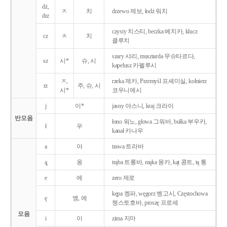
dż,
ㅈ
치
drzewo 제보, łodż 워치
drz
czysty 치스티, beczka 베치카, klucz
cz
ㅊ
치
클루치
szary 샤리, musztarda 무슈타르다,
sz
시*
슈, 시
kapelusz 카펠루시
ㅈ,
rzeka 제카, Przemyśl 프셰미실, kołnierz
rz
주, 슈, 시
시*
코우니에시
j
이*
jasny 야스니, kraj 크라이
반모음
łono 워노, głowa 그워바, bułka 부우카,
ł
우
kanał 카나우
a
아
trawa 트라바
ą̨
옹
trąba 트롱바, mąka 몽카, kąt 콩트, tą 통
e
에
zero 제로
kępa 켕파, węgorz 벵고시, Częstochowa
ę
엥, 에
쳉스토호바, proszę 프로셰
모음
i
이
zima 지마