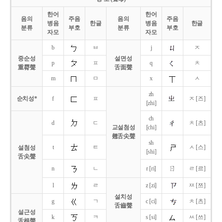
한어
한어
음의
주음
음의
주음
병음
한글
병음
한글
분류
부호
분류
부호
자모
자모
b
ㅂ
j
ㅈ
중순성
설면성
p
ㅍ
q
ㅊ
重脣聲
舌面聲
m
ㅁ
x
ㅅ
zh
순치성*
f
ㅍ
ㅈ [즈]
[zhi]
ch
d
ㄷ
ㅊ [츠]
교설첨성
[chi]
翹舌尖聲
sh
t
ㅌ
ㅅ [스]
설첨성
[shi]
舌尖聲
ㄖ
n
ㄴ
r [ri]
ㄹ [르]
l
ㄹ
z [zi]
ㅉ [쯔]
설치성
g
ㄱ
c [ci]
ㅊ [츠]
舌齒聲
설근성
k
ㅋ
s [si]
ㅆ [쓰]
舌根聲