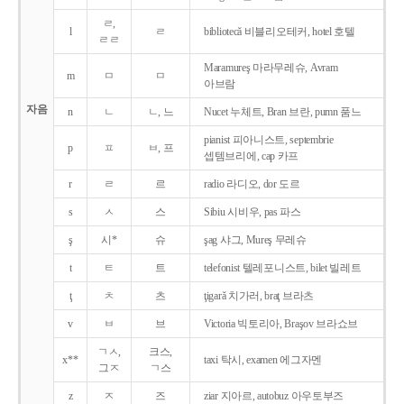
ㄹ,
l
ㄹ
bibliotecǎ 비블리오테커, hotel 호텔
ㄹㄹ
Maramureş 마라무레슈, Avram
m
ㅁ
ㅁ
아브람
자음
n
ㄴ
ㄴ, 느
Nucet 누체트, Bran 브란, pumn 품느
pianist 피아니스트, septembrie
p
ㅍ
ㅂ, 프
셉템브리에, cap 카프
r
ㄹ
르
radio 라디오, dor 도르
s
ㅅ
스
Sibiu 시비우, pas 파스
ş
시*
슈
şag 샤그, Mureş 무레슈
t
ㅌ
트
telefonist 텔레포니스트, bilet 빌레트
ţ
ㅊ
츠
ţigarǎ 치가러, braţ 브라츠
v
ㅂ
브
Victoria 빅토리아, Braşov 브라쇼브
ㄱㅅ,
크스,
x**
taxi 탁시, examen 에그자멘
그ㅈ
ㄱ스
z
ㅈ
즈
ziar 지아르, autobuz 아우토부즈