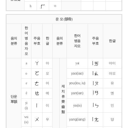
h
ㅎ
운 모 (韻母)
한
어
한어
음의
병
주음
한
음의
주음
병음
한글
분류
음
부호
글
분류
부호
자모
자
모
a
아
yai
야이
o
오
yao
(iao)
야오
e
어
you
(iou,
iu)
유
제
치
ê
에
yan
(ian)
옌
단운
류
單韻
齊
yi
이
yin(in)
인
齒
(i)
類
wu
우
yang
(iang)
양
(u)