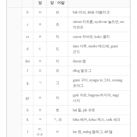
앞
앞ㆍ어말
b
ㅂ
브
bab 버브, ablak 어블러크
citrom 치트롬, nyolcvan 뇰츠번, arc
c
ㅊ
츠
어르츠
cs
ㅊ
치
csavar 처버르, kulcs 쿨치
daru 더루, medve 메드베, gond
d
ㄷ
드
곤드
dzs
ㅈ
지
dzsem 젬
f
ㅍ
프
elfog 엘포그
gumi 구미, nyugta 뉴그터, csomag
g
ㄱ
그
초머그
gyár 자르, hagyma 허지머, nagy
gy
ㅈ
지
너지
h
ㅎ
흐
hal 헐, juh 유흐
k
ㅋ
ㄱ, 크
béka 베커, keksz 켁스, szék 세크
ㄹ,
l
ㄹ
len 렌, meleg 멜레그, dél 델
ㄹㄹ