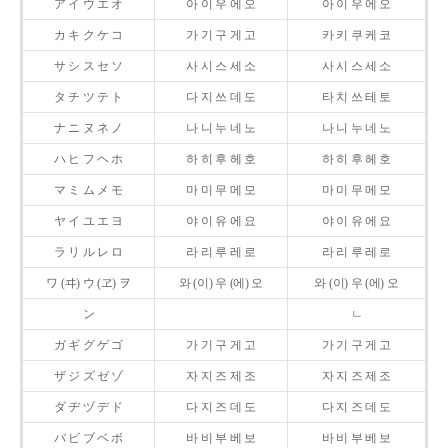
ア イ ウ エ オ
아 이 우 에 오
아 이 우 에 오
カ キ ク ケ コ
가 기 구 게 고
카 키 쿠 케 코
サ シ ス セ ソ
사 시 스 세 소
사 시 스 세 소
タ チ ツ テ ト
다 지 쓰 데 도
타 치 쓰 테 토
ナ ニ ヌ ネ ノ
나 니 누 네 노
나 니 누 네 노
ハ ヒ フ ヘ ホ
하 히 후 헤 호
하 히 후 헤 호
マ ミ ム メ モ
마 미 무 메 모
마 미 무 메 모
ヤ イ ユ エ ヨ
야 이 유 에 요
야 이 유 에 요
ラ リ ル レ ロ
라 리 루 레 로
라 리 루 레 로
ワ (ヰ) ウ (ヱ) ヲ
와 (이) 우 (에) 오
와 (이) 우 (에) 오
ン
ㄴ
ガ ギ グ ゲ ゴ
가 기 구 게 고
가 기 구 게 고
ザ ジ ズ ゼ ゾ
자 지 즈 제 조
자 지 즈 제 조
ダ ヂ ヅ デ ド
다 지 즈 데 도
다 지 즈 데 도
バ ビ ブ ベ ボ
바 비 부 베 보
바 비 부 베 보