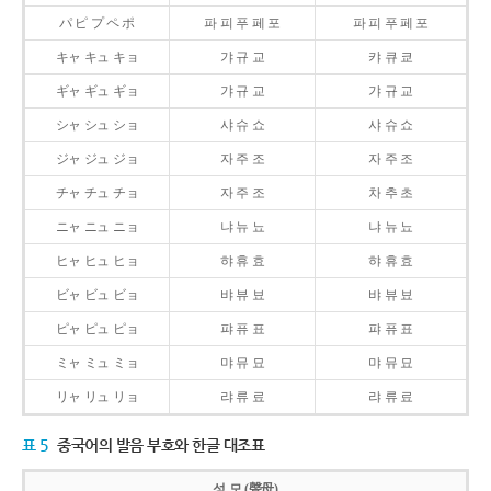
パ ピ プ ペ ポ
파 피 푸 페 포
파 피 푸 페 포
キャ キュ キョ
갸 규 교
캬 큐 쿄
ギャ ギュ ギョ
갸 규 교
갸 규 교
シャ シュ ショ
샤 슈 쇼
샤 슈 쇼
ジャ ジュ ジョ
자 주 조
자 주 조
チャ チュ チョ
자 주 조
차 추 초
ニャ ニュ ニョ
냐 뉴 뇨
냐 뉴 뇨
ヒャ ヒュ ヒョ
햐 휴 효
햐 휴 효
ビャ ビュ ビョ
뱌 뷰 뵤
뱌 뷰 뵤
ピャ ピュ ピョ
퍄 퓨 표
퍄 퓨 표
ミャ ミュ ミョ
먀 뮤 묘
먀 뮤 묘
リャ リュ リョ
랴 류 료
랴 류 료
표 5
중국어의 발음 부호와 한글 대조표
성 모 (聲母)