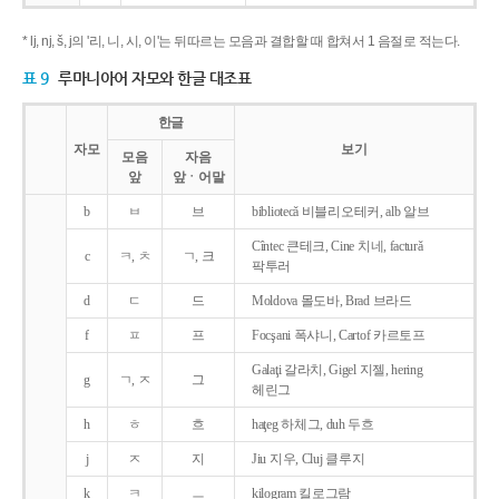
* lj, nj, š, j의 '리, 니, 시, 이'는 뒤따르는 모음과 결합할 때 합쳐서 1 음절로 적는다.
표 9
루마니아어 자모와 한글 대조표
한글
자모
보기
모음
자음
앞
앞ㆍ어말
b
ㅂ
브
bibliotecǎ 비블리오테커, alb 알브
Cîntec 큰테크, Cine 치네, facturǎ
c
ㅋ, ㅊ
ㄱ, 크
팍투러
d
ㄷ
드
Moldova 몰도바, Brad 브라드
f
ㅍ
프
Focşani 폭샤니, Cartof 카르토프
Galaţi 갈라치, Gigel 지젤, hering
g
ㄱ, ㅈ
그
헤린그
h
ㅎ
흐
haţeg 하체그, duh 두흐
j
ㅈ
지
Jiu 지우, Cluj 클루지
k
ㅋ
ㅡ
kilogram 킬로그람