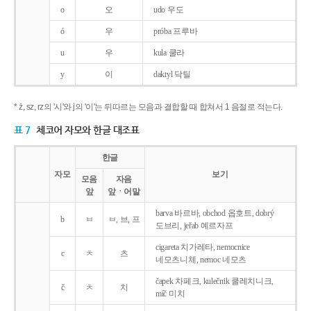
o
오
udo 우도
ó
우
próba 프루바
u
우
kula 쿨라
y
이
daktyl 닥틸
* ż, sz, rz의 '시'와 j의 '이'는 뒤따르는 모음과 결합할 때 합쳐서 1 음절로 적는다.
표 7
체코어 자모와 한글 대조표
한글
자모
보기
모음
자음
앞
앞ㆍ어말
barva 바르바, obchod 옵호트, dobrý
b
ㅂ
ㅂ, 브, 프
도브리, jeřab 예르자프
cigareta 치가레타, nemocnice
c
ㅊ
츠
네모츠니체, nemoc 네모츠
čapek 차페크, kulečnik 쿨레치니크,
č
ㅊ
치
míč 미치