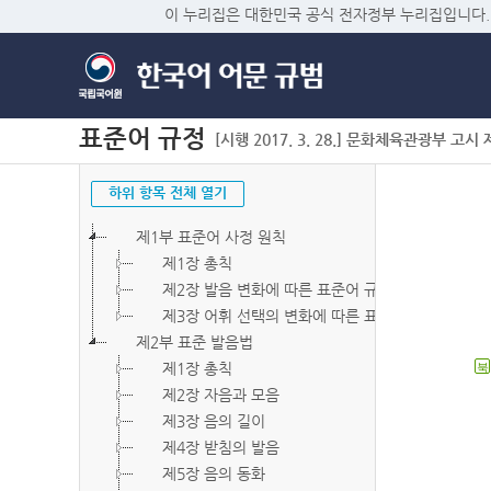
이 누리집은 대한민국 공식 전자정부 누리집입니다.
표준어 규정
[시행 2017. 3. 28.] 문화체육관광부 고시 제2
하위 항목 전체 열기
제1부 표준어 사정 원칙
제1장 총칙
제2장 발음 변화에 따른 표준어 규정
제3장 어휘 선택의 변화에 따른 표준어 규정
제2부 표준 발음법
제1장 총칙
북
제2장 자음과 모음
제3장 음의 길이
제4장 받침의 발음
제5장 음의 동화