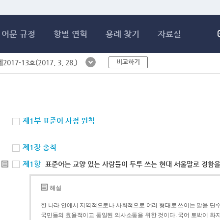
메인콘텐츠 바로가기
어문 규정
항별 연혁
용례 찾기
자료실
비교하기
017-13호(2017. 3. 28.)
제1부 표준어 사정 원칙
제1장 총칙
제1항
표준어는 교양 있는 사람들이 두루 쓰는 현대 서울말로 정함을
해설
한 나라 안에서 지역적으로나 사회적으로 여러 형태로 쓰이는 말을 단수
국민들의 효율적이고 통일된 의사소통을 위한 것이다. 국어 토박이 화자