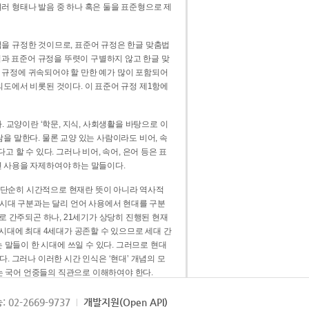
러 형태나 발음 중 하나 혹은 둘을 표준형으로 제
을 규정한 것이므로, 표준어 규정은 한글 맞춤법
법과 표준어 규정을 뚜렷이 구별하지 않고 한글 맞
 규정에 귀속되어야 할 만한 예가 많이 포함되어
의도에서 비롯된 것이다. 이 표준어 규정 제1항에
. 교양이란 ‘학문, 지식, 사회생활을 바탕으로 이
을 말한다. 물론 교양 있는 사람이라도 비어, 속
 할 수 있다. 그러나 비어, 속어, 은어 등은 표
 사용을 자제하여야 하는 말들이다.
’는 단순히 시간적으로 현재란 뜻이 아니라 역사적
 시대 구분과는 달리 언어 사용에서 현대를 구분
로 간주되곤 하나, 21세기가 상당히 진행된 현재
 시대에 최대 4세대가 공존할 수 있으므로 세대 간
는 말들이 한 시대에 쓰일 수 있다. 그러므로 현대
. 그러나 이러한 시간 인식은 ‘현대’ 개념의 모
’는 국어 언중들의 직관으로 이해하여야 한다.
용어적 성격을 가장 크게 드러내 주는 기준이다.
: 02-2669-9737
개발지원(Open API)