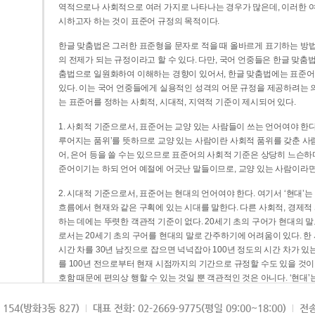
역적으로나 사회적으로 여러 가지로 나타나는 경우가 많은데, 이러한 여
시하고자 하는 것이 표준어 규정의 목적이다.
한글 맞춤법은 그러한 표준형을 문자로 적을 때 올바르게 표기하는 방법
의 전제가 되는 규정이라고 할 수 있다. 다만, 국어 언중들은 한글 맞춤
춤법으로 일원화하여 이해하는 경향이 있어서, 한글 맞춤법에는 표준어
있다. 이는 국어 언중들에게 실용적인 성격의 어문 규정을 제공하려는 
는 표준어를 정하는 사회적, 시대적, 지역적 기준이 제시되어 있다.
1. 사회적 기준으로서, 표준어는 교양 있는 사람들이 쓰는 언어여야 한다
루어지는 품위’를 뜻하므로 교양 있는 사람이란 사회적 품위를 갖춘 사람
어, 은어 등을 쓸 수는 있으므로 표준어의 사회적 기준은 상당히 느슨하다고
준어이기는 하되 언어 예절에 어긋난 말들이므로, 교양 있는 사람이라면
2. 시대적 기준으로서, 표준어는 현대의 언어여야 한다. 여기서 ‘현대
흐름에서 현재와 같은 구획에 있는 시대를 말한다. 다른 사회적, 경제적
하는 데에는 뚜렷한 객관적 기준이 없다. 20세기 초의 구어가 현대의 말
로서는 20세기 초의 구어를 현대의 말로 간주하기에 어려움이 있다. 한
시간 차를 30년 남짓으로 잡으면 넉넉잡아 100년 정도의 시간 차가 있
를 100년 전으로부터 현재 시점까지의 기간으로 규정할 수도 있을 것이다
호함 때문에 편의상 행할 수 있는 것일 뿐 객관적인 것은 아니다. ‘현대
3. 지역적 기준으로서, 표준어는 서울말이어야 한다. 이는 표준어의 공
154(방화3동 827)
대표 전화: 02-2669-9775(평일 09:00~18:00)
전송