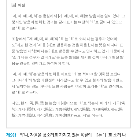
해설
‘계, 례, 몌, 폐, 혜’는 현실에서 [게, 레, 메, 페, 헤]로 발음되는 일이 있다. 그
렇지만 발음이 변화한 것과는 달리 표기는 여전히 ‘ㅖ’로 굳어져 있으므
로 ‘ㅖ’로 적는다.
조항에서 “‘계, 례, 몌, 폐, 혜’의 ‘ㅖ’는 ‘ㅔ’로 소리 나는 경우가 있더라
도”라고 한 것이 ‘례’를 [레]로 발음하는 것을 허용한다는 뜻은 아니다. 표
준 발음법 제5항에서는 [레]로 발음할 수 없다고 명시하고 있기 때문이다.
“소리 나는 경우가 있더라도”는 표준 발음을 제시한 것이 아니라 현실 발
음을 언급한 것이라고 해석해야 한다.
‘계, 몌, 폐, 혜’는 발음의 변화를 따르면 ‘ㅔ’로 적어야 할 것처럼 보인다.
그러나 ‘ㅖ’의 발음이 완전히 사라졌다고 할 수 없고 철자와 발음이 반드
시 일치하는 것도 아니다. 또한 사람들이 여전히 표기를 ‘ㅖ’로 인식하므
로 ‘ㅖ’로 적는다.
다만, 한자 ‘偈, 揭, 憩’는 본음이 [게]이므로 ‘ㅔ’로 적는다. 따라서 ‘게구(偈
句), 게제(偈諦), 게기(揭記), 게방(揭榜), 게양(揭揚), 게재(揭載), 게판(揭
板), 게류(憩流), 게식(憩息), 게휴(憩休)’ 등도 ‘게’로 적는다.
제9항
‘의’나, 자음을 첫소리로 가지고 있는 음절의 ‘ㅢ’는 ‘ㅣ’로 소리 나