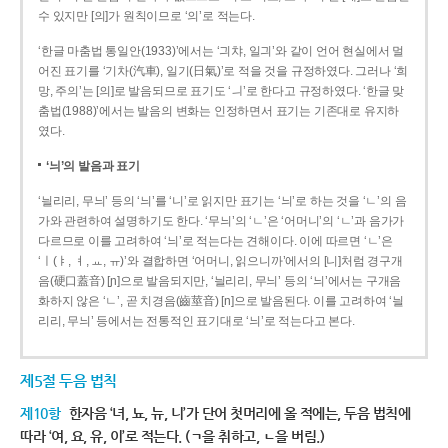
수 있지만 [의]가 원칙이므로 ‘의’로 적는다.
‘한글 마춤법 통일안(1933)’에서는 ‘긔챠, 일긔’와 같이 언어 현실에서 멀
어진 표기를 ‘기차(汽車), 일기(日氣)’로 적을 것을 규정하였다. 그러나 ‘희
망, 주의’는 [의]로 발음되므로 표기도 ‘ㅢ’로 한다고 규정하였다. ‘한글 맞
춤법(1988)’에서는 발음의 변화는 인정하면서 표기는 기존대로 유지하
였다.
‘늬’의 발음과 표기
‘늴리리, 무늬’ 등의 ‘늬’를 ‘니’로 읽지만 표기는 ‘늬’로 하는 것을 ‘ㄴ’의 음
가와 관련하여 설명하기도 한다. ‘무늬’의 ‘ㄴ’은 ‘어머니’의 ‘ㄴ’과 음가가
다르므로 이를 고려하여 ‘늬’로 적는다는 견해이다. 이에 따르면 ‘ㄴ’은
‘ㅣ(ㅑ, ㅕ, ㅛ, ㅠ)’와 결합하면 ‘어머니, 읽으니까’에서의 [니]처럼 경구개
음(硬口蓋音) [ɲ]으로 발음되지만, ‘늴리리, 무늬’ 등의 ‘늬’에서는 구개음
화하지 않은 ‘ㄴ’, 곧 치경음(齒莖音) [n]으로 발음된다. 이를 고려하여 ‘늴
리리, 무늬’ 등에서는 전통적인 표기대로 ‘늬’로 적는다고 본다.
제5절 두음 법칙
제10항
한자음 ‘녀, 뇨, 뉴, 니’가 단어 첫머리에 올 적에는, 두음 법칙에
따라 ‘여, 요, 유, 이’로 적는다. (ㄱ을 취하고, ㄴ을 버림.)