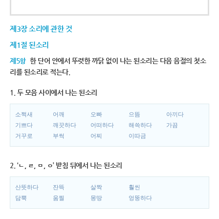
제3장 소리에 관한 것
제1절 된소리
제5항
한 단어 안에서 뚜렷한 까닭 없이 나는 된소리는 다음 음절의 첫소
리를 된소리로 적는다.
1. 두 모음 사이에서 나는 된소리
소쩍새
어깨
오빠
으뜸
아끼다
기쁘다
깨끗하다
어떠하다
해쓱하다
가끔
거꾸로
부썩
어찌
이따금
2. ‘ㄴ, ㄹ, ㅁ, ㅇ’ 받침 뒤에서 나는 된소리
산뜻하다
잔뜩
살짝
훨씬
담뿍
움찔
몽땅
엉뚱하다