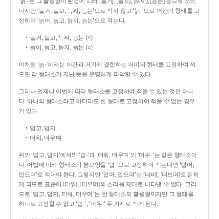
‘늙-’은 그 활용형이 환경에 따라 [늘거], [늘꼬], [늑찌], [능는] 등으로 소리
나지만 ‘늘거, 늘꼬, 늑찌, 능는’으로 적지 않고 ‘늙-’으로 어간의 형태를 고
정하여 ‘늙어, 늙고, 늙지, 늙는’으로 적는다.
늘거, 늘꼬, 늑찌, 능는 (×)
늙어, 늙고, 늙지, 늙는 (○)
이처럼 ‘늙-­’이라는 어간과 거기에 결합하는 어미의 형태를 고정하여 적
으면 각 형태소가 지닌 뜻을 분명하게 파악할 수 있다.
그러나 언제나 어법에 따라 형태소를 고정하여 적을 수 있는 것은 아니
다. 하나의 형태소라고 하더라도 한 형태로 고정하여 적을 수 없는 경우
가 있다.
덥고, 덥지
더워, 더우며
위의 ‘덥고, 덥지’에서의 ‘덥-­’과 ‘더워, 더우며’의 ‘더우-­’는 같은 형태소이
다. 어법에 따라 형태소의 본모양을 ‘덥-­’으로 고정하여 적는다면 ‘덥어,
덥으며’로 적어야 한다. 그렇지만 ‘덥어, 덥으며’는 [더버], [더브며]로 읽히
게 되므로 표준어 [더워], [더우며]의 소리를 제대로 나타낼 수 없다. 그러
므로 ‘덥고, 덥지, 더워, 더우며’는 한 형태소의 활용형이지만 그 형태를
하나로 고정할 수 없고 ‘덥-’, ‘더우-’ 두 가지로 적게 된다.