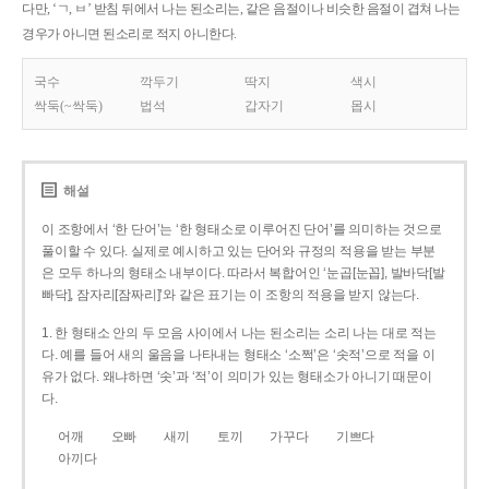
다만, ‘ㄱ, ㅂ’ 받침 뒤에서 나는 된소리는, 같은 음절이나 비슷한 음절이 겹쳐 나는
경우가 아니면 된소리로 적지 아니한다.
국수
깍두기
딱지
색시
싹둑(~싹둑)
법석
갑자기
몹시
해설
이 조항에서 ‘한 단어’는 ‘한 형태소로 이루어진 단어’를 의미하는 것으로
풀이할 수 있다. 실제로 예시하고 있는 단어와 규정의 적용을 받는 부분
은 모두 하나의 형태소 내부이다. 따라서 복합어인 ‘눈곱[눈꼽], 발바닥[발
빠닥], 잠자리[잠짜리]’와 같은 표기는 이 조항의 적용을 받지 않는다.
1. 한 형태소 안의 두 모음 사이에서 나는 된소리는 소리 나는 대로 적는
다. 예를 들어 새의 울음을 나타내는 형태소 ‘소쩍’은 ‘솟적’으로 적을 이
유가 없다. 왜냐하면 ‘솟’과 ‘적’이 의미가 있는 형태소가 아니기 때문이
다.
어깨
오빠
새끼
토끼
가꾸다
기쁘다
아끼다