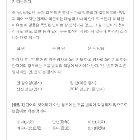
기 때문이다.
즉 ‘냥, 냥쭝, 년’ 등과 같은 의존 명사는 한글 맞춤법 제42항에 따라 앞말
과 띄어 쓰지만 언제나 의존하는 대상과 하나의 단위로 쓰인다. 이러한
이유로 이 말들은 독립된 단어로 잘 인식되지 않고, 그 결과 단어의 첫머
리에도 ‘연도, 열반’ 등과 달리 두음 법칙이 적용되지 않는다. 따라서 소리
나는 대로 적는다.
십 년
금 한 냥
은 두 냥쭝
따라서 ‘年’, ‘年度’처럼 의존 명사로 쓰이기도 하고 명사로 쓰이기도 하는
한자어의 경우에는 두음 법칙의 적용에서 차이가 난다. ‘년, 년도’가 의존
명사라면 ‘연, 연도’는 명사이다.
연 강수량(명사)
일 년(의존 명사)
생산 연도(명사)
2018 년도(의존 명사)
[붙임 1]
단어의 첫머리가 아닌 경우에는 두음 법칙이 적용되지 않으므로
본음대로 적는 것이다.
소녀(少女)
만년(晩年)
배뇨(排尿)
비구니(比丘尼)
운니(雲泥)
탐닉(耽溺)