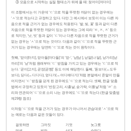
③ 모음으로 시작하는 실질 형태소가 뒤에 올 때: 젖어미[저더미]
이 조항에서는 이 가운데 ‘ㄷ’으로 적을 뚜렷한 까닭이 없는 경우에는
‘ㅅ’으로 적는다고 규정하고 있다. 다만 그 예시에서 보듯이 이는 다른 자
음으로 적을 근거가 없는 경우에도 적용된다. ‘밭, 빚, 꽃’ 등과 같이 다른
자음으로 적을 뚜렷한 까닭이 있는 경우에는 그에 따라 ‘ㅌ, ㅈ, ㅊ’ 등으
로 적지만, ‘낫, 빗’ 등과 같이 ‘ㄷ’이나 다른 자음으로 적을 뚜렷한 근거가
없는 경우는 ‘ㅅ’으로 적는 것이다. 다음과 같이 ‘ㄷ’으로 적을 뚜렷한 근
거가 있는 경우에는 당연히 ‘ㄷ’으로 적는 것이 원칙이다.
첫째, ‘맏이[마지], 맏아들[마다들]’의 ‘맏-’, ‘낟[낟ː], 낟알[나ː달], 낟가리[낟ː
까리]’의 ‘낟’처럼 원래부터 ‘ㄷ’ 받침을 가지고 있는 경우에는 ‘ㄷ’으로 적
는다. ‘곧이[고지], 곧장[곧짱]’ 등도 이에 해당한다. 둘째, ‘돋보다(←도두
보다), 딛다(←디디다), 얻다가(←어디에다가)’처럼 본말에서 준말이 만들
어지면서 ‘ㄷ’ 받침을 갖게 된 경우에도 ‘ㄷ’으로 적는다. 셋째, 한글 맞춤
법에서 규정하고 있듯이 ‘반짇고리, 사흗날, 숟가락, 이튿날’처럼 ‘ㄹ’ 소
리와 연관되어 ‘ㄷ’으로 소리 나는 경우에도 ‘ㄷ’으로 적는다.(한글 맞춤법
제29항 참조)
이처럼 ‘ㄷ’으로 적을 근거가 있는 경우가 아니어서 관습대로 ‘ㅅ’으로 적
는 예로는 다음과 같은 것들이 있다.
걸핏하면
그까짓
기껏
놋그릇
덧셈
빗장
삿대
숫접다