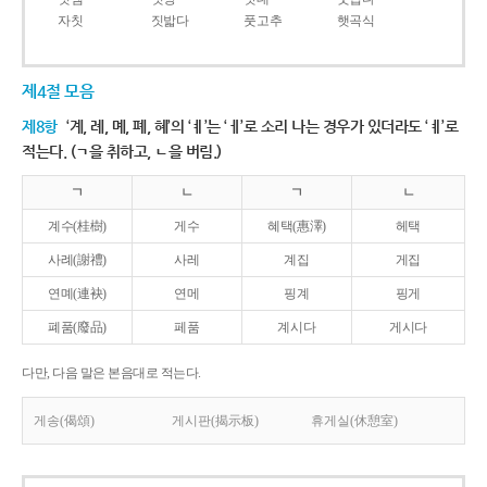
자칫
짓밟다
풋고추
햇곡식
제4절 모음
제8항
‘계, 례, 몌, 폐, 혜’의 ‘ㅖ’는 ‘ㅔ’로 소리 나는 경우가 있더라도 ‘ㅖ’로
적는다. (ㄱ을 취하고, ㄴ을 버림.)
ㄱ
ㄴ
ㄱ
ㄴ
계수(桂樹)
게수
혜택(惠澤)
헤택
사례(謝禮)
사레
계집
게집
연몌(連袂)
연메
핑계
핑게
폐품(廢品)
페품
계시다
게시다
다만, 다음 말은 본음대로 적는다.
게송(偈頌)
게시판(揭示板)
휴게실(休憩室)