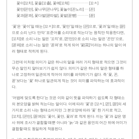
……………
꽃이[꼬치], 꽃을[꼬츨], 꽃에[꼬체]
[꼬ㅊ]
…
꽃만[꼰만], 꽃나무[꼰나무], 꽃놀이[꼰노리]
[꼰]
………
꽃과[꼳꽈], 꽃다발[꼳따발], 꽃밭[꼳빧]
[꼳]
‘꽃’은 ‘꽃이’일 때는 [꼬ㅊ]으로, ‘꽃만’일 때는 [꼰]으로, ‘꽃과’일 때는 [꼳]
으로 소리 난다. 만약 ‘표준어를 소리대로 적는다’는 원칙만 적용한다면,
[꼬치]로 소리 나는 말은 ‘꼬치’로, [꼰만]으로 소리 나는 말은 ‘꼰만’으로,
[꼳꽈]로 소리 나는 말은 ‘꼳꽈’로 적게 되어 ‘꽃[花]’이라는 하나의 말이 여
러 형태로 적히게 된다.
그런데 이처럼 의미가 같은 하나의 말을 여러 가지 형태로 적으면 그것이
무슨 말인지 알아보기가 쉽지 않다. 의미가 같은 하나의 말은 형태를 하
나로 고정하여 일관되게 적어야 의미를 파악하기가 쉽다. 즉 ‘꽃, 꼰,
꼳’보다는 ‘꽃’ 하나로 일관되게 적는 것이 의미를 파악하는 데 효과적이
다.
‘어법에 맞도록 한다’는 것은 이와 같이 뜻을 파악하기 쉽도록 각 형태소
의 본모양을 밝혀 적는다는 말이다. 이에 따라 ‘꽃’은 [꼬ㅊ], [꼰], [꼳]의 세
가지로 소리 나는 형태소이지만 그 본모양에 따라 ‘꽃’ 한 가지로 적고,
[꼬치], [꼰만], [꼳꽈]도 ‘꽃이, 꽃만, 꽃과’로 적게 된다. 이는 ‘꽃’과 같은 명
사 뒤에 조사가 결합할 때뿐 아니라 ‘늙-’과 같은 용언의 어간 뒤에 어미가
결합할 때도 동일하게 적용된다.