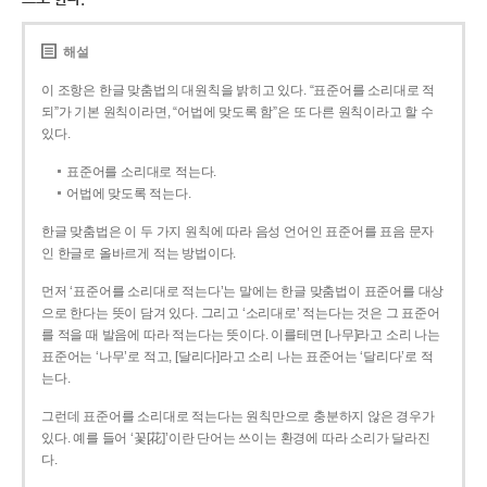
해설
이 조항은 한글 맞춤법의 대원칙을 밝히고 있다. “표준어를 소리대로 적
되”가 기본 원칙이라면, “어법에 맞도록 함”은 또 다른 원칙이라고 할 수
있다.
표준어를 소리대로 적는다.
어법에 맞도록 적는다.
한글 맞춤법은 이 두 가지 원칙에 따라 음성 언어인 표준어를 표음 문자
인 한글로 올바르게 적는 방법이다.
먼저 ‘표준어를 소리대로 적는다’는 말에는 한글 맞춤법이 표준어를 대상
으로 한다는 뜻이 담겨 있다. 그리고 ‘소리대로’ 적는다는 것은 그 표준어
를 적을 때 발음에 따라 적는다는 뜻이다. 이를테면 [나무]라고 소리 나는
표준어는 ‘나무’로 적고, [달리다]라고 소리 나는 표준어는 ‘달리다’로 적
는다.
그런데 표준어를 소리대로 적는다는 원칙만으로 충분하지 않은 경우가
있다. 예를 들어 ‘꽃[花]’이란 단어는 쓰이는 환경에 따라 소리가 달라진
다.