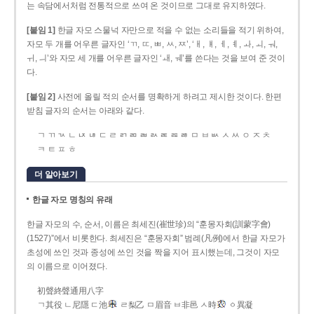
는 속담에서처럼 전통적으로 쓰여 온 것이므로 그대로 유지하였다.
[붙임 1]
한글 자모 스물넉 자만으로 적을 수 없는 소리들을 적기 위하여,
자모 두 개를 어우른 글자인 ‘ㄲ, ㄸ, ㅃ, ㅆ, ㅉ’, ‘ㅐ, ㅒ, ㅔ, ㅖ, ㅘ, ㅚ, ㅝ,
ㅟ, ㅢ’와 자모 세 개를 어우른 글자인 ‘ㅙ, ㅞ’를 쓴다는 것을 보여 준 것이
다.
[붙임 2]
사전에 올릴 적의 순서를 명확하게 하려고 제시한 것이다. 한편
받침 글자의 순서는 아래와 같다.
ㄱ ㄲ ㄳ ㄴ ㄵ ㄶ ㄷ ㄹ ㄺ ㄻ ㄼ ㄽ ㄾ ㄿ ㅀ ㅁ ㅂ ㅄ ㅅ ㅆ ㅇ ㅈ ㅊ
ㅋ ㅌ ㅍ ㅎ
더 알아보기
한글 자모 명칭의 유래
한글 자모의 수, 순서, 이름은 최세진(崔世珍)의 “훈몽자회(訓蒙字會)
(1527)”에서 비롯한다. 최세진은 “훈몽자회” 범례(凡例)에서 한글 자모가
초성에 쓰인 것과 종성에 쓰인 것을 짝을 지어 표시했는데, 그것이 자모
의 이름으로 이어졌다.
初聲終聲通用八字
ㄱ其役 ㄴ尼隱 ㄷ池
ㄹ梨乙 ㅁ眉音 ㅂ非邑 ㅅ時
ㆁ異凝