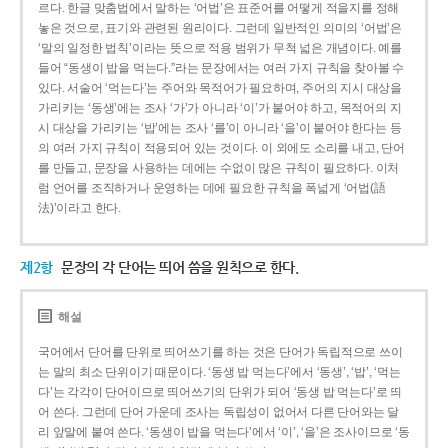
르다. 한글 맞춤법에서 말하는 ‘어법’은 표준어를 어떻게 적을지를 정해
놓은 것으로, 표기와 관련된 원리이다. 그런데 일반적인 의미의 ‘어법’은
‘말의 일정한 법칙’이라는 뜻으로 적용 범위가 무척 넓은 개념이다. 예를
들어 “동생이 밥을 먹는다.”라는 문장에서는 여러 가지 규칙을 찾아볼 수
있다. 서술어 ‘먹는다’는 주어와 목적어가 필요하며, 주어의 지시 대상을
가리키는 ‘동생’에는 조사 ‘가’가 아니라 ‘이’가 붙어야 하고, 목적어의 지
시 대상을 가리키는 ‘밥’에는 조사 ‘를’이 아니라 ‘을’이 붙어야 한다는 등
의 여러 가지 규칙이 적용되어 있는 것이다. 이 외에도 소리를 내고, 단어
를 만들고, 문장을 사용하는 데에는 수없이 많은 규칙이 필요하다. 이처
럼 언어를 조직하거나 운영하는 데에 필요한 규칙을 폭넓게 ‘어법(語
法)’이라고 한다.
제2항
문장의 각 단어는 띄어 씀을 원칙으로 한다.
해설
국어에서 단어를 단위로 띄어쓰기를 하는 것은 단어가 독립적으로 쓰이
는 말의 최소 단위이기 때문이다. ‘동생 밥 먹는다’에서 ‘동생’, ‘밥’, ‘먹는
다’는 각각이 단어이므로 띄어쓰기의 단위가 되어 ‘동생 밥 먹는다’로 띄
어 쓴다. 그런데 단어 가운데 조사는 독립성이 없어서 다른 단어와는 달
리 앞말에 붙여 쓴다. ‘동생이 밥을 먹는다’에서 ‘이’, ‘을’은 조사이므로 ‘동