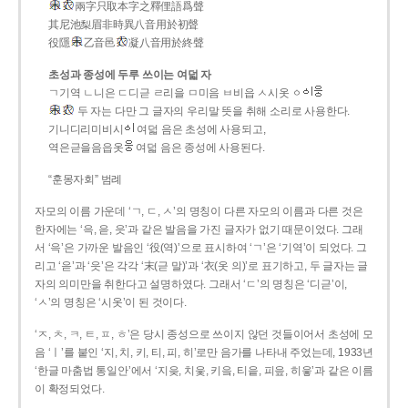
兩字只取本字之釋俚語爲聲
其尼池梨眉非時異八音用於初聲
役隱
乙音邑
凝八音用於終聲
초성과 종성에 두루 쓰이는 여덟 자
ㄱ기역 ㄴ니은 ㄷ디귿 ㄹ리을 ㅁ미음 ㅂ비읍 ㅅ시옷 ㆁ
두 자는 다만 그 글자의 우리말 뜻을 취해 소리로 사용한다.
기니디리미비시
여덟 음은 초성에 사용되고,
역은귿을음읍옷
여덟 음은 종성에 사용된다.
“훈몽자회” 범례
자모의 이름 가운데 ‘ㄱ, ㄷ, ㅅ’의 명칭이 다른 자모의 이름과 다른 것은
한자에는 ‘윽, 읃, 읏’과 같은 발음을 가진 글자가 없기 때문이었다. 그래
서 ‘윽’은 가까운 발음인 ‘役(역)’으로 표시하여 ‘ㄱ’은 ‘기역’이 되었다. 그
리고 ‘읃’과 ‘읏’은 각각 ‘末(귿 말)’과 ‘衣(옷 의)’로 표기하고, 두 글자는 글
자의 의미만을 취한다고 설명하였다. 그래서 ‘ㄷ’의 명칭은 ‘디귿’이,
‘ㅅ’의 명칭은 ‘시옷’이 된 것이다.
‘ㅈ, ㅊ, ㅋ, ㅌ, ㅍ, ㅎ’은 당시 종성으로 쓰이지 않던 것들이어서 초성에 모
음 ‘ㅣ’를 붙인 ‘지, 치, 키, 티, 피, 히’로만 음가를 나타내 주었는데, 1933년
‘한글 마춤법 통일안’에서 ‘지읒, 치읓, 키읔, 티읕, 피읖, 히읗’과 같은 이름
이 확정되었다.