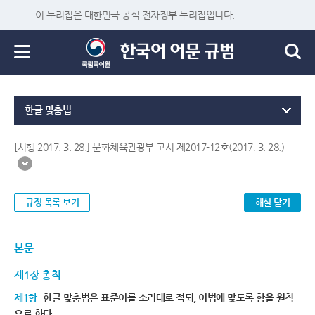
이 누리집은 대한민국 공식 전자정부 누리집입니다.
한글 맞춤법
[시행 2017. 3. 28.] 문화체육관광부 고시 제2017-12호(2017. 3. 28.)
규정 목록 보기
해설 닫기
본문
제1장 총칙
제1항
한글 맞춤법은 표준어를 소리대로 적되, 어법에 맞도록 함을 원칙
으로 한다.