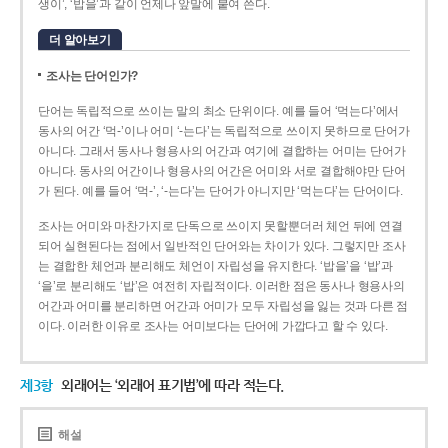
생이’, ‘밥을’과 같이 언제나 앞말에 붙여 쓴다.
더 알아보기
조사는 단어인가?
단어는 독립적으로 쓰이는 말의 최소 단위이다. 예를 들어 ‘먹는다’에서
동사의 어간 ‘먹-­’이나 어미 ‘­-는다’는 독립적으로 쓰이지 못하므로 단어가
아니다. 그래서 동사나 형용사의 어간과 여기에 결합하는 어미는 단어가
아니다. 동사의 어간이나 형용사의 어간은 어미와 서로 결합해야만 단어
가 된다. 예를 들어 ‘먹-’, ‘-는다’는 단어가 아니지만 ‘먹는다’는 단어이다.
조사는 어미와 마찬가지로 단독으로 쓰이지 못할뿐더러 체언 뒤에 연결
되어 실현된다는 점에서 일반적인 단어와는 차이가 있다. 그렇지만 조사
는 결합한 체언과 분리해도 체언이 자립성을 유지한다. ‘밥을’을 ‘밥’과
‘을’로 분리해도 ‘밥’은 여전히 자립적이다. 이러한 점은 동사나 형용사의
어간과 어미를 분리하면 어간과 어미가 모두 자립성을 잃는 것과 다른 점
이다. 이러한 이유로 조사는 어미보다는 단어에 가깝다고 할 수 있다.
제3항
외래어는 ‘외래어 표기법’에 따라 적는다.
해설