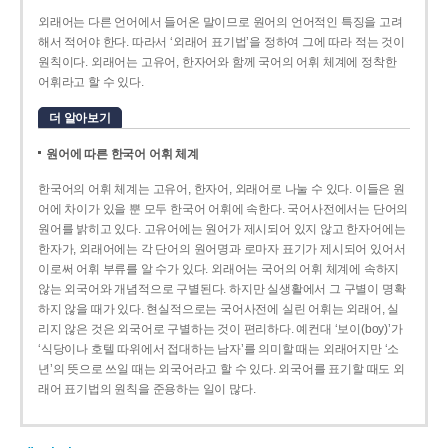
외래어는 다른 언어에서 들어온 말이므로 원어의 언어적인 특징을 고려
해서 적어야 한다. 따라서 ‘외래어 표기법’을 정하여 그에 따라 적는 것이
원칙이다. 외래어는 고유어, 한자어와 함께 국어의 어휘 체계에 정착한
어휘라고 할 수 있다.
더 알아보기
원어에 따른 한국어 어휘 체계
한국어의 어휘 체계는 고유어, 한자어, 외래어로 나눌 수 있다. 이들은 원
어에 차이가 있을 뿐 모두 한국어 어휘에 속한다. 국어사전에서는 단어의
원어를 밝히고 있다. 고유어에는 원어가 제시되어 있지 않고 한자어에는
한자가, 외래어에는 각 단어의 원어명과 로마자 표기가 제시되어 있어서
이로써 어휘 부류를 알 수가 있다. 외래어는 국어의 어휘 체계에 속하지
않는 외국어와 개념적으로 구별된다. 하지만 실생활에서 그 구별이 명확
하지 않을 때가 있다. 현실적으로는 국어사전에 실린 어휘는 외래어, 실
리지 않은 것은 외국어로 구별하는 것이 편리하다. 예컨대 ‘보이(boy)’가
‘식당이나 호텔 따위에서 접대하는 남자’를 의미할 때는 외래어지만 ‘소
년’의 뜻으로 쓰일 때는 외국어라고 할 수 있다. 외국어를 표기할 때도 외
래어 표기법의 원칙을 준용하는 일이 많다.