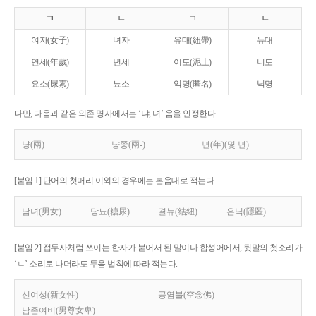
ㄱ
ㄴ
ㄱ
ㄴ
여자(女子)
녀자
유대(紐帶)
뉴대
연세(年歲)
년세
이토(泥土)
니토
요소(尿素)
뇨소
익명(匿名)
닉명
다만, 다음과 같은 의존 명사에서는 ‘냐, 녀’ 음을 인정한다.
냥(兩)
냥쭝(兩-)
년(年)(몇 년)
[붙임 1] 단어의 첫머리 이외의 경우에는 본음대로 적는다.
남녀(男女)
당뇨(糖尿)
결뉴(結紐)
은닉(隱匿)
[붙임 2] 접두사처럼 쓰이는 한자가 붙어서 된 말이나 합성어에서, 뒷말의 첫소리가
‘ㄴ’ 소리로 나더라도 두음 법칙에 따라 적는다.
신여성(新女性)
공염불(空念佛)
남존여비(男尊女卑)