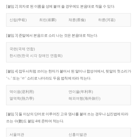
[붙임 2] 외자로 된 이름을 성에 붙여 쓸 경우에도 본음대로 적을 수 있다.
신립(申砬)
최린(崔麟)
채륜(蔡倫)
하륜(河崙)
[붙임 3] 준말에서 본음으로 소리 나는 것은 본음대로 적는다.
국련(국제 연합)
한시련(한국 시각 장애인 연합회)
[붙임 4] 접두사처럼 쓰이는 한자가 붙어서 된 말이나 합성어에서, 뒷말의 첫소리가
‘ㄴ’ 또는 ‘ㄹ’ 소리로 나더라도 두음 법칙에 따라 적는다.
역이용(逆利用)
연이율(年利率)
열역학(熱力學)
해외여행(海外旅行)
[붙임 5] 둘 이상의 단어로 이루어진 고유 명사를 붙여 쓰는 경우나 십진법에 따라
쓰는 수(數)도 붙임 4에 준하여 적는다.
서울여관
신흥이발관