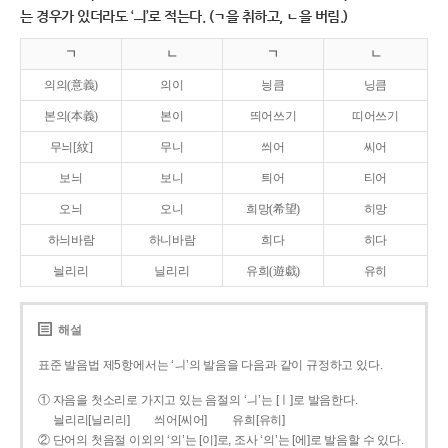
는 경우가 있더라도 ‘ㅢ’로 적는다. (ㄱ을 취하고, ㄴ을 버림.)
ㄱ
ㄴ
ㄱ
ㄴ
의의(意義)
의이
닁큼
닝큼
본의(本義)
본이
띄어쓰기
띠어쓰기
무늬[紋]
무니
씌어
씨어
보늬
보니
틔어
티어
오늬
오니
희망(希望)
히망
하늬바람
하니바람
희다
히다
늴리리
닐리리
유희(遊戱)
유히
해설
표준 발음법 제5항에서는 ‘ㅢ’의 발음을 다음과 같이 규정하고 있다.
① 자음을 첫소리로 가지고 있는 음절의 ‘ㅢ’는 [ㅣ]로 발음한다.
늴리리[닐리리]
씌어[씨어]
유희[유히]
② 단어의 첫음절 이외의 ‘의’는 [이]로, 조사 ‘의’는 [에]로 발음할 수 있다.