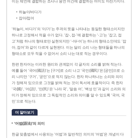
이는 체언에 결합하는 조사나 용언 어간에 결합하는 어미도 마찬가지다.
하늘이/바다가
잡아/접어
‘하늘이, 바다가’의 ‘이/가’는 주격의 뜻을 나타내는 동일한 형태소이지만
하나로 고정해서 적을 수가 없다. ‘잡-, 접-’에 결합하는 ‘-고’는 ‘잡고, 접
고’처럼 하나의 형태로만 실현되지만 ‘-아/-어’는 하나의 형태소인데도 ‘잡
아, 접어’와 같이 다르게 실현된다. 이는 달리 소리 나는 형태들을 하나의
형태소로 모두 적을 수 없어서 소리 나는 대로 적는 경우이다.
한편 한자어는 이러한 원리와 관계없이 각 글자의 소리를 밝혀 적는다.
예를 들어 ‘국어(國語)’는 [구거]로 소리 나고 ‘국민(國民)’은 [궁민]으로 소
리 나지만 ‘구거’, ‘궁민’으로 적지 않는다. 한자 하나하나는 소리와 의미
가 정해져 있으므로 그것을 밝혀 적는 것이 독서에 효율적이다. 즉 한자
‘국(國)’, ‘어(語)’, ‘민(民)’은 ‘나라 국’, ‘말씀 어’, ‘백성 민’과 같이 소리와 의
미가 정해져 있으므로 그 독립적인 소리와 의미를 알 수 있도록 ‘국어, 국
민’으로 적는다.
더 알아보기
‘어법(語法)’의 의미
한글 맞춤법에서 사용되는 ‘어법’과 일반적인 의미의 ‘어법’은 개념이 다