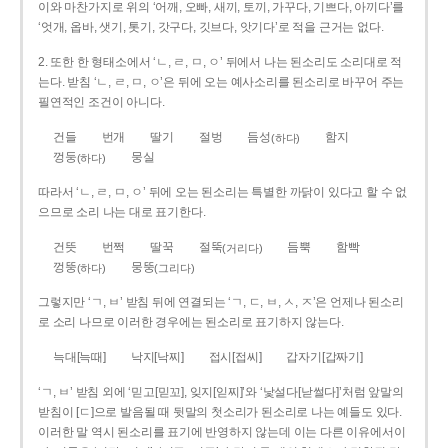
이와 마찬가지로 위의 ‘어깨, 오빠, 새끼, 토끼, 가꾸다, 기쁘다, 아끼다’를
‘엇개, 옵바, 샛기, 톳기, 갓구다, 깃브다, 앗기다’로 적을 근거는 없다.
2. 또한 한 형태소에서 ‘ㄴ, ㄹ, ㅁ, ㅇ’ 뒤에서 나는 된소리도 소리대로 적
는다. 받침 ‘ㄴ, ㄹ, ㅁ, ㅇ’은 뒤에 오는 예사소리를 된소리로 바꾸어 주는
필연적인 조건이 아니다.
건들
번개
딸기
절벙
듬성
함지
(하다)
껑둥
뭉실
(하다)
따라서 ‘ㄴ, ㄹ, ㅁ, ㅇ’ 뒤에 오는 된소리는 특별한 까닭이 있다고 할 수 없
으므로 소리 나는 대로 표기한다.
건뜻
번쩍
딸꾹
절뚝
듬뿍
함빡
(거리다)
껑뚱
뭉뚱
(하다)
(그리다)
그렇지만 ‘ㄱ, ㅂ’ 받침 뒤에 연결되는 ‘ㄱ, ㄷ, ㅂ, ㅅ, ㅈ’은 언제나 된소리
로 소리 나므로 이러한 경우에는 된소리로 표기하지 않는다.
늑대[늑때]
낙지[낙찌]
접시[접씨]
갑자기[갑짜기]
‘ㄱ, ㅂ’ 받침 외에 ‘믿고[믿꼬], 잊지[읻찌]’와 ‘낯설다[낟썰다]’처럼 앞말의
받침이 [ㄷ]으로 발음될 때 뒷말의 첫소리가 된소리로 나는 예들도 있다.
이러한 말 역시 된소리를 표기에 반영하지 않는데 이는 다른 이유에서이