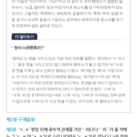
다. 이들은 ‘어간+어미’, ‘어근+어근’과 같이 두 개의 형태소가 결합된 말
이라서, ‘눈곱, 발바닥’ 등과 마찬가지로 된소리를 표기에 반영하지 않는
것이다. 그렇지만 ‘똑똑하다, 쓱싹쓱싹, 쌉쌀하다’의 ‘똑똑, 쓱싹, 쌉쌀’처
럼 같거나 비슷한 음절이 거듭되는 경우에는 예외적으로 된소리를 표기
에 반영하여 같은 글자로 적는다.
더 알아보기
형태소(形態素)란?
‘형태소’는 뜻을 가지고 있는 가장 작은 단위를 말한다. 국어에서 ‘ㅂ’이나
‘ㅣ’ 등은 뜻을 가지고 있지 않기 때문에 형태소가 될 수 없지만 ‘비’가 되
면 뜻을 이루는 최소 단위인 형태소가 된다. ‘책가방’은 ‘책’과 ‘가방’이라
는 두 가지 의미로 쪼개지기 때문에 형태소는 ‘책가방’이 아니라 ‘책’과
‘가방’이다. 더 작은 단위로 쪼개진다고 해도 쪼갰을 때 의미가 없어지거
나 쪼개기 전의 의미와 관련되는 의미가 없어지면 안 된다. ‘나비’는
‘나’와 ‘비’로 쪼개어지지만 이때 ‘나’와 ‘비’는 ‘나비’의 의미와는 전혀 관계
가 없으므로 ‘나비’는 더 이상 쪼갤 수 없는 의미 단위, 즉 형태소가 된다.
제2절 구개음화
제6항
‘ㄷ, ㅌ’ 받침 뒤에 종속적 관계를 가진 ‘- 이(-)’나 ‘- 히 -’가 올 적에
는 그 ‘ㄷ, ㅌ’이 ‘ㅈ, ㅊ’으로 소리 나더라도 ‘ㄷ, ㅌ’으로 적는다.(ㄱ을 취하