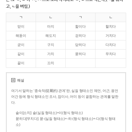
고, ㄴ을 버림.)
ㄱ
ㄴ
ㄱ
ㄴ
맏이
마지
핥이다
할치다
해돋이
해도지
걷히다
거치다
굳이
구지
닫히다
다치다
같이
가치
묻히다
무치다
끝이
끄치
해설
여기서 말하는 ‘종속적(從屬的) 관계’란, 실질 형태소인 체언, 어근, 용언
어간 등에 형식 형태소인 조사, 접미사, 어미 등이 결합하는 관계를 말한
다.
솥이[소치]: 솥(실질 형태소)+이(형식 형태소)
묻히다[무치다]: 묻­-(실질 형태소)+­-히­-(형식 형태소)+-다(형식 형태
소)