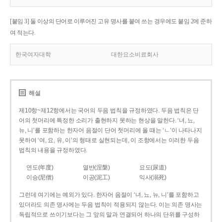
[붙임 3] 둘 이상의 단어로 이루어진 고유 명사를 붙여 쓰는 경우에도 붙임 2에 준하
여 적는다.
한국여자대학
대한요소비료회사
해설
제10항~제12항에서는 국어의 두음 법칙을 규정하였다. 두음 법칙은 단
어의 첫머리에 특정한 소리가 출현하지 못하는 현상을 말한다. ‘녀, 뇨,
뉴, 니’를 포함하는 한자어 음절이 단어 첫머리에 올 때는 ‘ㄴ’이 나타나지
못하여 ‘여, 요, 유, 이’의 형태로 실현되는데, 이 조항에서는 이러한 두음
법칙의 내용을 규정하였다.
연도(年度)
열반(涅槃)
요도(尿道)
이승(尼僧)
이공(泥工)
익사(溺死)
그런데 여기에는 예외가 있다. 한자어 음절이 ‘녀, 뇨, 뉴, 니’를 포함하고
있더라도 의존 명사에는 두음 법칙이 적용되지 않는다. 이는 의존 명사는
독립적으로 쓰이기보다는 그 앞의 말과 연결되어 하나의 단위를 구성하