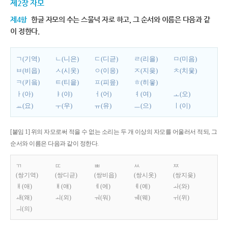
제2장 자모
제4항
한글 자모의 수는 스물넉 자로 하고, 그 순서와 이름은 다음과 같
이 정한다.
ㄱ(기역)
ㄴ(니은)
ㄷ(디귿)
ㄹ(리을)
ㅁ(미음)
ㅂ(비읍)
ㅅ(시옷)
ㅇ(이응)
ㅈ(지읒)
ㅊ(치읓)
ㅋ(키읔)
ㅌ(티읕)
ㅍ(피읖)
ㅎ(히읗)
ㅏ(아)
ㅑ(야)
ㅓ(어)
ㅕ(여)
ㅗ(오)
ㅛ(요)
ㅜ(우)
ㅠ(유)
ㅡ(으)
ㅣ(이)
[붙임 1] 위의 자모로써 적을 수 없는 소리는 두 개 이상의 자모를 어울러서 적되, 그
순서와 이름은 다음과 같이 정한다.
ㄲ
ㄸ
ㅃ
ㅆ
ㅉ
(쌍기역)
(쌍디귿)
(쌍비읍)
(쌍시옷)
(쌍지읒)
ㅐ(애)
ㅒ(얘)
ㅔ(에)
ㅖ(예)
ㅘ(와)
ㅙ(왜)
ㅚ(외)
ㅝ(워)
ㅞ(웨)
ㅟ(위)
ㅢ(의)