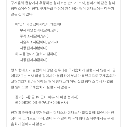
구개음화 현상에서 후행하는 형태소는 반드시 조사, 접미사와 같은 형식
형태소이어야 한다. 구개음화 현상에 관여하는 형식 형태소에는 다음과
같은 것이 있다.
이: 명사 파생 접미사(맏이, 해돋이)
부사 파생 접미사(같이, 굳이)
주격 조사(끝이, 밭이)
서술격 조사(끝이다, 밭이다)
사동 접미사(붙이다)
히: 피동 접미사(걷히다, 닫히다)
사동 접미사(굳히다)
형식 형태소가 결합하지 않은 경우에는 구개음화가 실현되지 않는다. ‘곧
이[고지]’는 부사 파생 접미사가 결합하여 부사가 되었으므로 구개음화가
실현되었지만, ‘곧이어’는 형식 형태소가 아닌 실질 형태소 부사가 결합
한 말이므로 구개음화가 실현되지 않는다.
곧이[고지]: 곧-­(어근)+­-이(부사 파생 접미사)
곧이어[고디어]: 곧(부사)+이어(부사)
현재 표준어에서 구개음화는 형태소와 형태소가 결합할 때 일어나는 현
상이다. 그러므로 ‘마디, 견디다’와 같이 하나의 형태소 내부에서는 구개
음화가 일어나지 않는다.