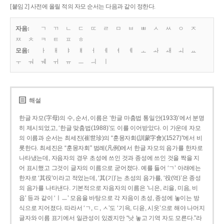
[붙임 2] 사전에 올릴 적의 자모 순서는 다음과 같이 정한다.
자음:
ㄱ
ㄲ
ㄴ
ㄷ
ㄸ
ㄹ
ㅁ
ㅂ
ㅃ
ㅅ
ㅆ
ㅇ
ㅈ
ㅉ
ㅊ
ㅋ
ㅌ
ㅍ
ㅎ
모음:
ㅏ
ㅐ
ㅑ
ㅒ
ㅓ
ㅔ
ㅕ
ㅖ
ㅗ
ㅘ
ㅙ
ㅚ
ㅛ
ㅜ
ㅝ
ㅞ
ㅟ
ㅠ
ㅡ
ㅢ
ㅣ
해설
한글 자모(字母)의 수, 순서, 이름은 ‘한글 마춤법 통일안(1933)’에서 분명
히 제시되었고, ‘한글 맞춤법(1988)’도 이를 이어받았다. 이 가운데 자모
의 이름과 순서는 최세진(崔世珍)의 “훈몽자회(訓蒙字會)(1527)”에서 비
롯한다. 최세진은 “훈몽자회” 범례(凡例)에서 한글 자모의 음가를 한자로
나타냈는데, 자음자의 경우 초성에 쓰인 것과 종성에 쓰인 것을 짝을 지
어 표시했고 그것이 글자의 이름으로 굳어졌다. 예를 들어 ‘ㄱ’ 아래에는
한자로 ‘其役’이라고 적었는데, ‘其(기)’는 초성의 음가를, ‘役(역)’은 종성
의 음가를 나타낸다. 기본적으로 자음자의 이름은 ‘니은, 리을, 미음, 비
읍’ 등과 같이 ‘ㅣㅡ’ 모음을 바탕으로 각 자음이 초성, 종성에 놓이는 방
식으로 지어졌다. 따라서 ‘ㄱ, ㄷ, ㅅ’도 ‘기윽, 디읃, 시읏’으로 해야 나머지
글자와 이름 표기에서 일관성이 있겠지만 “낫 놓고 기역 자도 모른다.”라