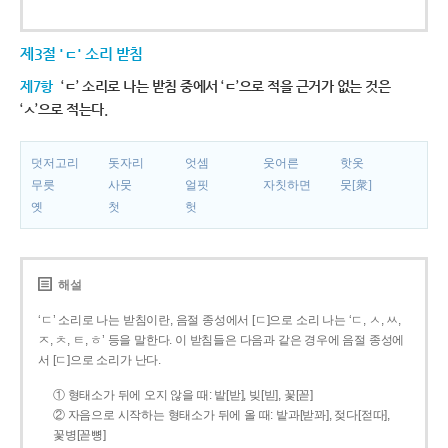
제3절 'ㄷ' 소리 받침
제7항
‘ㄷ’ 소리로 나는 받침 중에서 ‘ㄷ’으로 적을 근거가 없는 것은
‘ㅅ’으로 적는다.
덧저고리
돗자리
엇셈
웃어른
핫옷
무릇
사뭇
얼핏
자칫하면
뭇[衆]
옛
첫
헛
해설
‘ㄷ’ 소리로 나는 받침이란, 음절 종성에서 [ㄷ]으로 소리 나는 ‘ㄷ, ㅅ, ㅆ,
ㅈ, ㅊ, ㅌ, ㅎ’ 등을 말한다. 이 받침들은 다음과 같은 경우에 음절 종성에
서 [ㄷ]으로 소리가 난다.
① 형태소가 뒤에 오지 않을 때: 밭[받], 빚[빋], 꽃[꼳]
② 자음으로 시작하는 형태소가 뒤에 올 때: 밭과[받꽈], 젖다[젇따],
꽃병[꼳뼝]