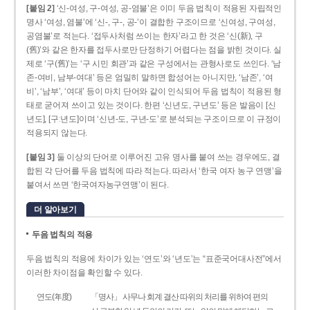
[붙임 2]
‘신-여성, 구-여성, 공-염불’은 이미 두음 법칙이 적용된 자립적인
명사 ‘여성, 염불’에 ‘신-, 구-, 공-’이 결합한 구조이므로 ‘신여성, 구여성,
공염불’로 적는다. ‘접두사처럼 쓰이는 한자’라고 한 것은 ‘신(新), 구
(舊)’와 같은 한자를 접두사로만 단정하기 어렵다는 점을 밝힌 것이다. 실
제로 ‘구(舊)’는 ‘구 시민 회관’과 같은 구성에서는 관형사로도 쓰인다. ‘남
존­-여비, 남부-­여대’ 등은 엄밀히 말하면 합성어는 아니지만, ‘남존’, ‘여
비’, ‘남부’, ‘여대’ 등이 마치 단어와 같이 인식되어 두음 법칙이 적용된 형
태로 굳어져 쓰이고 있는 것이다. 한편 ‘신년도, 구년도’ 등은 발음이 [신
년도], [구ː년도]이며 ‘신년­-도, 구년-­도’로 분석되는 구조이므로 이 규정이
적용되지 않는다.
[붙임 3]
둘 이상의 단어로 이루어진 고유 명사를 붙여 쓰는 경우에도, 결
합된 각 단어를 두음 법칙에 따라 적는다. 따라서 ‘한국 여자 농구 연맹’을
붙여서 쓰면 ‘한국여자농구연맹’이 된다.
더 알아보기
두음 법칙의 적용
두음 법칙의 적용에 차이가 있는 ‘연도’와 ‘년도’는 “표준국어대사전”에서
이러한 차이점을 확인할 수 있다.
연도(年度)
「명사」 사무나 회계 결산 따위의 처리를 위하여 편의