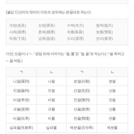
[붙임 1] 단어의 첫머리 이외의 경우에는 본음대로 적는다.
개량(改良)
선량(善良)
수력(水力)
협력(協力)
사례(謝禮)
혼례(婚禮)
와룡(臥龍)
쌍룡(雙龍)
하류(下流)
급류(急流)
도리(道理)
진리(眞理)
다만, 모음이나 ‘ㄴ’ 받침 뒤에 이어지는 ‘렬, 률’은 ‘열, 율’로 적는다.(ㄱ을 취하고
ㄴ을 버림.)
ㄱ
ㄴ
ㄱ
ㄴ
나열(羅列)
나렬
분열(分裂)
분렬
치열(齒列)
치렬
선열(先烈)
선렬
비열(卑劣)
비렬
진열(陳列)
진렬
규율(規律)
규률
선율(旋律)
선률
비율(比率)
비률
전율(戰慄)
전률
실패율(失敗率)
실패률
백분율(百分率)
백분률