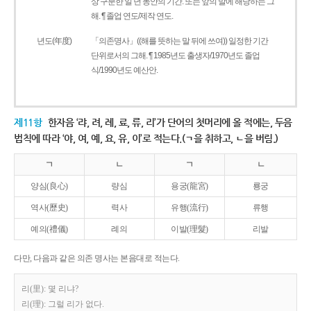
상 구분한 일 년 동안의 기간. 또는 앞의 말에 해당하는 그
해. ¶ 졸업 연도/제작 연도.
년도(年度)
「의존명사」((해를 뜻하는 말 뒤에 쓰여)) 일정한 기간
단위로서의 그해. ¶ 1985년도 출생자/1970년도 졸업
식/1990년도 예산안.
제11항
한자음 ‘랴, 려, 례, 료, 류, 리’가 단어의 첫머리에 올 적에는, 두음
법칙에 따라 ‘야, 여, 예, 요, 유, 이’로 적는다.(ㄱ을 취하고, ㄴ을 버림.)
ㄱ
ㄴ
ㄱ
ㄴ
양심(良心)
량심
용궁(龍宮)
룡궁
역사(歷史)
력사
유행(流行)
류행
예의(禮儀)
례의
이발(理髮)
리발
다만, 다음과 같은 의존 명사는 본음대로 적는다.
리(里): 몇 리냐?
리(理): 그럴 리가 없다.