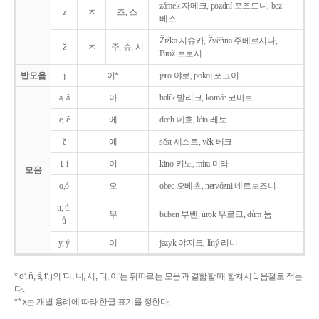
zámek 자메크, pozdní 포즈드니, bez
z
ㅈ
즈, 스
베스
Žižka 지슈카, Žvěřina 주베르지나,
ž
ㅈ
주, 슈, 시
Brož 브로시
반모음
j
이*
jaro 야로, pokoj 포코이
a, á
아
balík 발리크, komár 코마르
e, é
에
dech 데흐, léto 레토
ě
예
sěst 셰스트, věk 베크
i, í
이
kino 키노, míra 미라
모음
o,ó
오
obec 오베츠, nervózni 네르보즈니
u, ú,
우
buben 부벤, úrok 우로크, dům 둠
ů
y, ý
이
jazyk
야지크, líný 리니
* d', ň, š, t', j의 '디, 니, 시, 티, 이'는 뒤따르는 모음과 결합할 때 합쳐서 1 음절로 적는
다.
** x는 개별 용례에 따라 한글 표기를 정한다.