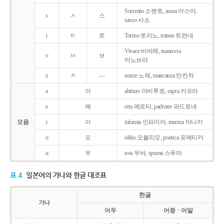
Sorrento 소렌토, asma 아스마,
s
ㅅ
스
sasso 사소
t
ㅌ
트
Torino 토리노, tranne 트란네
Vivace 비바체, manovra
v
ㅂ
브
마노브라
z
ㅊ
―
nozze 노체, mancanza 만칸차
a
아
abituro 아비투로, capra 카프라
e
에
erta 에르타, padrone 파드로네
모음
i
이
infamia 인파미아, manica 마니카
o
오
oblio 오블리오, poetica 포에티카
u
우
uva 우바, spuma 스푸마
표 4
일본어의 가나와 한글 대조표
한글
가나
어두
어중ㆍ어말