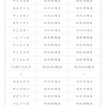
ア イ ウ エ オ
아 이 우 에 오
아 이 우 에 오
カ キ ク ケ コ
가 기 구 게 고
카 키 쿠 케 코
サ シ ス セ ソ
사 시 스 세 소
사 시 스 세 소
タ チ ツ テ ト
다 지 쓰 데 도
타 치 쓰 테 토
ナ ニ ヌ ネ ノ
나 니 누 네 노
나 니 누 네 노
ハ ヒ フ ヘ ホ
하 히 후 헤 호
하 히 후 헤 호
マ ミ ム メ モ
마 미 무 메 모
마 미 무 메 모
ヤ イ ユ エ ヨ
야 이 유 에 요
야 이 유 에 요
ラ リ ル レ ロ
라 리 루 레 로
라 리 루 레 로
ワ (ヰ) ウ (ヱ) ヲ
와 (이) 우 (에) 오
와 (이) 우 (에) 오
ン
ㄴ
ガ ギ グ ゲ ゴ
가 기 구 게 고
가 기 구 게 고
ザ ジ ズ ゼ ゾ
자 지 즈 제 조
자 지 즈 제 조
ダ ヂ ヅ デ ド
다 지 즈 데 도
다 지 즈 데 도
バ ビ ブ ベ ボ
바 비 부 베 보
바 비 부 베 보