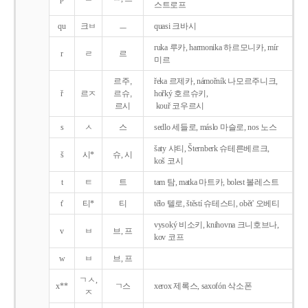
스트로프
qu
크ㅂ
ㅡ
quasi 크바시
ruka 루카, harmonika 하르모니카, mír
r
ㄹ
르
미르
르주,
řeka 르제카, námořník 나모르주니크,
ř
르ㅈ
르슈,
hořký 호르슈키,
르시
kouř 코우르시
s
ㅅ
스
sedlo 세들로, máslo 마슬로, nos 노스
šaty 샤티, Šternberk 슈테른베르크,
š
시*
슈, 시
koš 코시
t
ㅌ
트
tam 탐, matka 마트카, bolest 볼레스트
t'
티*
티
tělo 텔로, štěstí 슈테스티, obět' 오베티
vysoký 비소키, knihovna 크니호브나,
v
ㅂ
브, 프
kov 코프
w
ㅂ
브, 프
ㄱㅅ,
x**
ㄱ스
xerox 제록스, saxofón 삭소폰
ㅈ