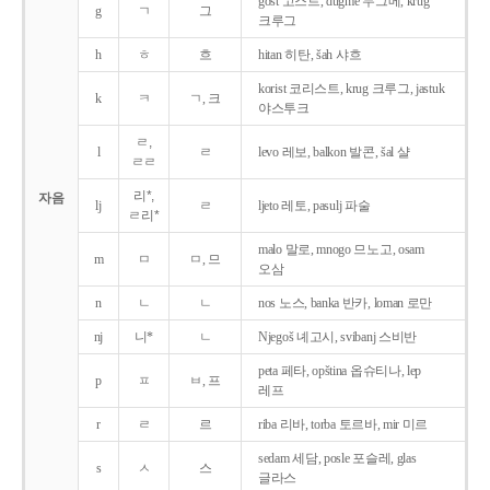
gost 고스트, dugme 두그메, krug
g
ㄱ
그
크루그
h
ㅎ
흐
hitan 히탄, šah 샤흐
korist 코리스트, krug 크루그, jastuk
k
ㅋ
ㄱ, 크
야스투크
ㄹ,
l
ㄹ
levo 레보, balkon 발콘, šal 샬
ㄹㄹ
리*,
자음
lj
ㄹ
ljeto 레토, pasulj 파술
ㄹ리*
malo 말로, mnogo 므노고, osam
m
ㅁ
ㅁ, 므
오삼
n
ㄴ
ㄴ
nos 노스, banka 반카, loman 로만
nj
니*
ㄴ
Njegoš 녜고시, svibanj 스비반
peta 페타, opština 옵슈티나, lep
p
ㅍ
ㅂ, 프
레프
r
ㄹ
르
riba 리바, torba 토르바, mir 미르
sedam 세담, posle 포슬레, glas
s
ㅅ
스
글라스