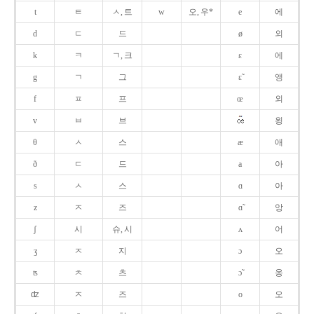
t
ㅌ
ㅅ, 트
w
오, 우*
e
에
d
ㄷ
드
ø
외
k
ㅋ
ㄱ, 크
ɛ
에
g
ㄱ
그
ɛ̃
앵
f
ㅍ
프
œ
외
v
ㅂ
브
욍
θ
ㅅ
스
æ
애
ð
ㄷ
드
a
아
s
ㅅ
스
ɑ
아
z
ㅈ
즈
ɑ̃
앙
ʃ
시
슈, 시
ʌ
어
ʒ
ㅈ
지
ɔ
오
ʦ
ㅊ
츠
ɔ̃
옹
ʣ
ㅈ
즈
o
오