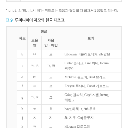
* lj, nj, š, j의 '리, 니, 시, 이'는 뒤따르는 모음과 결합할 때 합쳐서 1 음절로 적는다.
표 9
루마니아어 자모와 한글 대조표
한글
자모
보기
모음
자음
앞
앞ㆍ어말
b
ㅂ
브
bibliotecǎ 비블리오테커, alb 알브
Cîntec 큰테크, Cine 치네, facturǎ
c
ㅋ, ㅊ
ㄱ, 크
팍투러
d
ㄷ
드
Moldova 몰도바, Brad 브라드
f
ㅍ
프
Focşani 폭샤니, Cartof 카르토프
Galaţi 갈라치, Gigel 지젤, hering
g
ㄱ, ㅈ
그
헤린그
h
ㅎ
흐
haţeg 하체그, duh 두흐
j
ㅈ
지
Jiu 지우, Cluj 클루지
k
ㅋ
ㅡ
kilogram 킬로그람