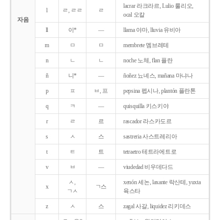
lacrar 라크라르, Lulio 룰리오,
l
ㄹ, ㄹㄹ
ㄹ
ocal 오칼
자음
ll
이*
―
llama 야마, lluvia 유비아
m
ㅁ
ㅁ
membrete 멤브레테
n
ㄴ
ㄴ
noche 노체, flan 플란
ñ
니*
―
ñoñez 뇨녜스, mañana 마냐나
p
ㅍ
ㅂ, 프
pepsina 펩시나, plantón 플란톤
q
ㅋ
―
quisquilla 키스키야
r
ㄹ
르
rascador 라스카도르
s
ㅅ
스
sastreria 사스트레리아
t
ㅌ
트
tetraetro 테트라에트로
v
ㅂ
―
viudedad 비우데다드
ㅅ,
xenón 세논, laxante 락산테, yuxta
x
ㄱ스
ㄱㅅ
육스타
z
ㅅ
스
zagal 사갈, liquidez 리키데스