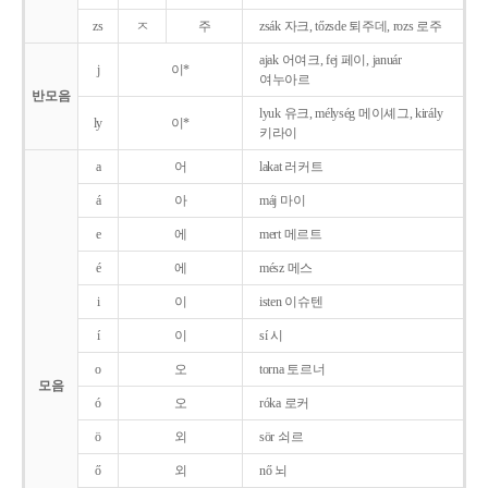
zs
ㅈ
주
zsák 자크, tőzsde 퇴주데, rozs 로주
ajak 어여크, fej 페이, január
j
이*
여누아르
반모음
lyuk 유크, mélység 메이셰그, király
ly
이*
키라이
a
어
lakat 러커트
á
아
máj 마이
e
에
mert 메르트
é
에
mész 메스
i
이
isten 이슈텐
í
이
sí 시
o
오
torna 토르너
모음
ó
오
róka 로커
ö
외
sör 쇠르
ő
외
nő 뇌