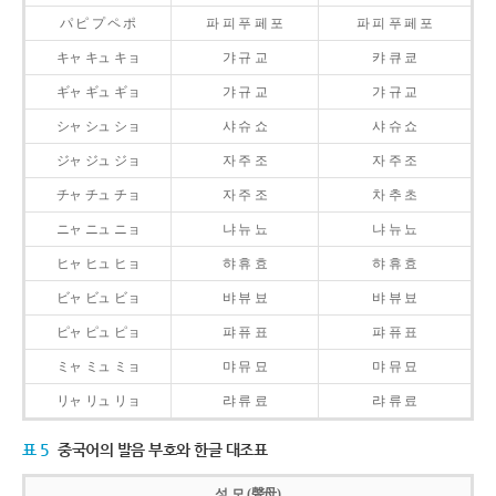
パ ピ プ ペ ポ
파 피 푸 페 포
파 피 푸 페 포
キャ キュ キョ
갸 규 교
캬 큐 쿄
ギャ ギュ ギョ
갸 규 교
갸 규 교
シャ シュ ショ
샤 슈 쇼
샤 슈 쇼
ジャ ジュ ジョ
자 주 조
자 주 조
チャ チュ チョ
자 주 조
차 추 초
ニャ ニュ ニョ
냐 뉴 뇨
냐 뉴 뇨
ヒャ ヒュ ヒョ
햐 휴 효
햐 휴 효
ビャ ビュ ビョ
뱌 뷰 뵤
뱌 뷰 뵤
ピャ ピュ ピョ
퍄 퓨 표
퍄 퓨 표
ミャ ミュ ミョ
먀 뮤 묘
먀 뮤 묘
リャ リュ リョ
랴 류 료
랴 류 료
표 5
중국어의 발음 부호와 한글 대조표
성 모 (聲母)