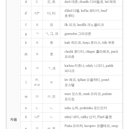
d
ㄷ
드, 트
dech 데흐, divadlo 디바들로, led 레트
d'ábel 댜벨, lod'ka 로티카, hrud'
d'
디*
디, 티
흐루티
f
ㅍ
프
fík 피크, knoflík 크노플리크
g
ㄱ
ㄱ, 그, 크
gramofon 그라모폰
h
ㅎ
흐
hadr 하드르, hmyz 흐미스, bůh 부흐
choditi 호디티, chlapec 흘라페츠, prach
ch
ㅎ
흐
프라흐
kachna 카흐나, nikdy 니크디, padák
k
ㅋ
ㄱ, 크
파다크
ㄹ,
lev 레프, šplhati 슈플하티, postel
l
ㄹ
ㄹㄹ
포스텔
most 모스트, mrak 므라크, podzim
m
ㅁ
ㅁ, 므
포드짐
n
ㄴ
ㄴ
noha 노하, podmínka 포드민카
ň
니*
ㄴ
němý 네미, sáňky 산키, Plzeň 플젠
자음
Praha 프라하, koroptev 코롭테프, strop
p
ㅍ
ㅂ, 프