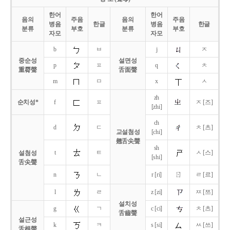
한어
한어
음의
주음
음의
주음
병음
한글
병음
한글
분류
부호
분류
부호
자모
자모
b
ㅂ
j
ㅈ
중순성
설면성
p
ㅍ
q
ㅊ
重脣聲
舌面聲
m
ㅁ
x
ㅅ
zh
순치성*
f
ㅍ
ㅈ [즈]
[zhi]
ch
d
ㄷ
ㅊ [츠]
교설첨성
[chi]
翹舌尖聲
sh
t
ㅌ
ㅅ [스]
설첨성
[shi]
舌尖聲
ㄖ
n
ㄴ
r [ri]
ㄹ [르]
l
ㄹ
z [zi]
ㅉ [쯔]
설치성
g
ㄱ
c [ci]
ㅊ [츠]
舌齒聲
설근성
k
ㅋ
s [si]
ㅆ [쓰]
舌根聲