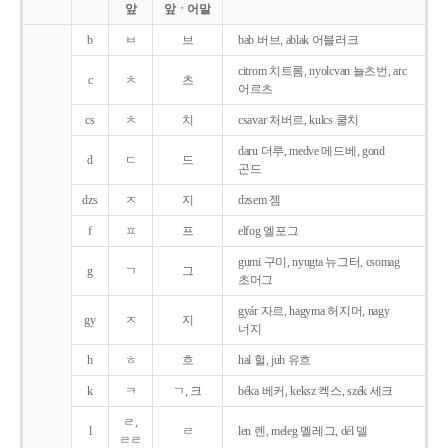
앞
앞ㆍ어말
b
ㅂ
브
bab 버브, ablak 어블러크
citrom 치트롬, nyolcvan 뇰츠번, arc
c
ㅊ
츠
어르츠
cs
ㅊ
치
csavar 처버르, kulcs 쿨치
daru 더루, medve 메드베, gond
d
ㄷ
드
곤드
dzs
ㅈ
지
dzsem 젬
f
ㅍ
프
elfog 엘포그
gumi 구미, nyugta 뉴그터, csomag
g
ㄱ
그
초머그
gyár 자르, hagyma 허지머, nagy
gy
ㅈ
지
너지
h
ㅎ
흐
hal 헐, juh 유흐
k
ㅋ
ㄱ, 크
béka 베커, keksz 켁스, szék 세크
ㄹ,
l
ㄹ
len 렌, meleg 멜레그, dél 델
ㄹㄹ