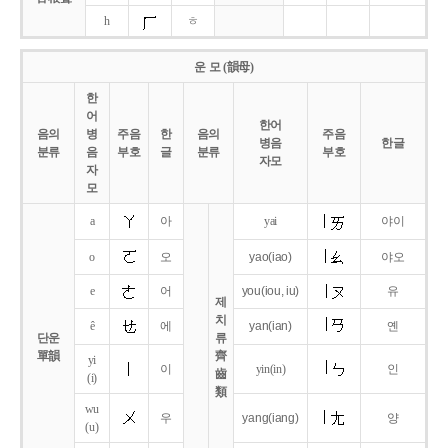
h
ㅎ
운 모 (韻母)
한
어
한어
음의
병
주음
한
음의
주음
병음
한글
분류
음
부호
글
분류
부호
자모
자
모
a
아
yai
야이
o
오
yao
(iao)
야오
e
어
you
(iou,
iu)
유
제
치
ê
에
yan
(ian)
옌
단운
류
單韻
齊
yi
이
yin(in)
인
齒
(i)
類
wu
우
yang
(iang)
양
(u)