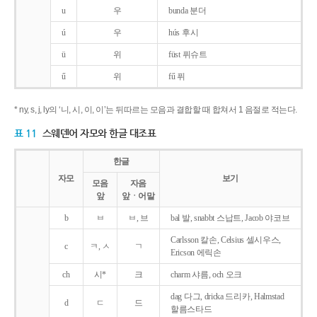
u
우
bunda 분더
ú
우
hús 후시
ü
위
füst 퓌슈트
ű
위
fű 퓌
* ny, s, j, ly의 ‘니, 시, 이, 이’는 뒤따르는 모음과 결합할 때 합쳐서 1 음절로 적는다.
표 11
스웨덴어 자모와 한글 대조표
한글
자모
보기
모음
자음
앞
앞ㆍ어말
b
ㅂ
ㅂ, 브
bal 발, snabbt 스납트, Jacob 야코브
Carlsson 칼손, Celsius 셀시우스,
c
ㅋ, ㅅ
ㄱ
Ericson 에릭손
ch
시*
크
charm 샤름, och 오크
dag 다그, dricka 드리카, Halmstad
d
ㄷ
드
할름스타드