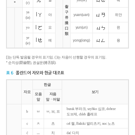
얼
yue
(ue)
웨
*
(r)
촬
ya
구
야
yuan
(uan)
위안
(ia)
류
撮
yo
요
yun
(un)
윈
口
類
ye
예
yong
(iong)
융
(ie)
[ ]는 단독 발음될 경우의 표기임. ( )는 자음이 선행할 경우의 표기임.
* 순치성(脣齒聲), 권설운(捲舌韻).
표 6
폴란드어 자모와 한글 대조표
한글
자모
보기
모음
자음
앞
앞ㆍ어말
burak 부라크, szybko 십코, dobrze
b
ㅂ
ㅂ, 브, 프
도브제, chleb 흘레프
c
ㅊ
츠
cel 첼, Balicki 발리츠키, noc 노츠
ć
ㅡ
치
dać 다치