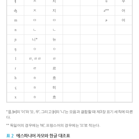
ʧ
ㅊ
치
u
우
ʤ
ㅈ
지
ə**
어
m
ㅁ
ㅁ
ɚ
어
n
ㄴ
ㄴ
ɲ
니*
뉴
ŋ
ㅇ
ㅇ
l
ㄹ, ㄹㄹ
ㄹ
r
ㄹ
르
h
ㅎ
흐
ç
ㅎ
히
x
ㅎ
흐
* [j], [w]의 '이'와 '오, 우', 그리고 [ɲ]의 '니'는 모음과 결합할 때 제3장 표기 세칙에 따른
다.
** 독일어의 경우에는 '에', 프랑스어의 경우에는 '으'로 적는다.
표 2
에스파냐어 자모와 한글 대조표