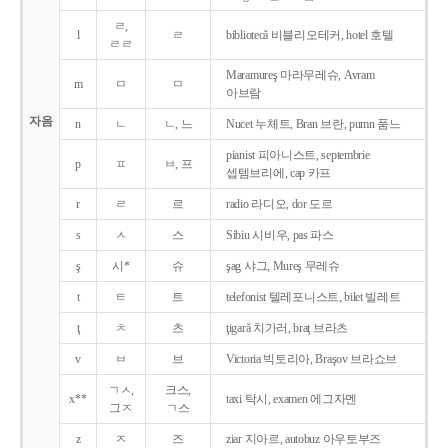
ㄹ,
l
ㄹ
bibliotecǎ 비블리오테커, hotel 호텔
ㄹㄹ
Maramureş 마라무레슈, Avram
m
ㅁ
ㅁ
아브람
자음
n
ㄴ
ㄴ, 느
Nucet 누체트, Bran 브란, pumn 품느
pianist 피아니스트, septembrie
p
ㅍ
ㅂ, 프
셉템브리에, cap 카프
r
ㄹ
르
radio 라디오, dor 도르
s
ㅅ
스
Sibiu 시비우, pas 파스
ş
시*
슈
şag 샤그, Mureş 무레슈
t
ㅌ
트
telefonist 텔레포니스트, bilet 빌레트
ţ
ㅊ
츠
ţigarǎ 치가러, braţ 브라츠
v
ㅂ
브
Victoria 빅토리아, Braşov 브라쇼브
ㄱㅅ,
크스,
x**
taxi 탁시, examen 에그자멘
그ㅈ
ㄱ스
z
ㅈ
즈
ziar 지아르, autobuz 아우토부즈