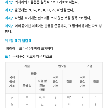
제2항
외래어의 1 음운은 원칙적으로 1 기호로 적는다.
제3항
받침에는 ‘ㄱ, ㄴ, ㄹ, ㅁ, ㅂ, ㅅ, ㅇ’만을 쓴다.
제4항
파열음 표기에는 된소리를 쓰지 않는 것을 원칙으로 한다.
제5항
이미 굳어진 외래어는 관용을 존중하되, 그 범위와 용례는 따로 정
한다.
제2장 표기 일람표
외래어는 표 1~19에 따라 표기한다.
표 1
국제 음성 기호와 한글 대조표
자음
반모음
모음
한글
국제
국제
국제
자음 앞
음성
음성
한글
음성
한글
모음 앞
또는
기호
기호
기호
어말
p
ㅍ
ㅂ, 프
j
이*
i
이
b
ㅂ
브
ɥ
위
y
위