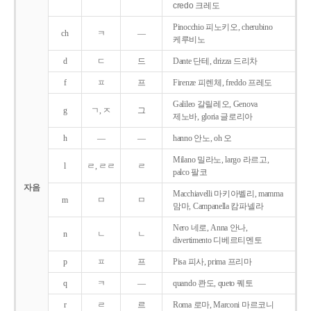
credo 크레도
Pinocchio 피노키오, cherubino
ch
ㅋ
―
케루비노
d
ㄷ
드
Dante 단테, drizza 드리차
f
ㅍ
프
Firenze 피렌체, freddo 프레도
Galileo 갈릴레오, Genova
g
ㄱ, ㅈ
그
제노바, gloria 글로리아
h
―
―
hanno 안노, oh 오
Milano 밀라노, largo 라르고,
l
ㄹ, ㄹㄹ
ㄹ
palco 팔코
자음
Macchiavelli 마키아벨리, mamma
m
ㅁ
ㅁ
맘마, Campanella 캄파넬라
Nero 네로, Anna 안나,
n
ㄴ
ㄴ
divertimento 디베르티멘토
p
ㅍ
프
Pisa 피사, prima 프리마
q
ㅋ
―
quando 콴도, queto 퀘토
r
ㄹ
르
Roma 로마, Marconi 마르코니