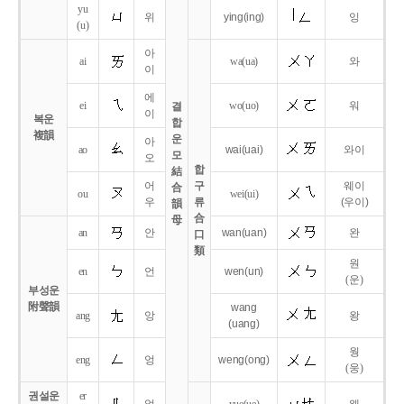
yu
위
ying
(ing)
잉
(u)
아
ai
wa
(ua)
와
이
에
ei
wo
(uo)
워
결
이
복운
합
複韻
운
아
ao
wai
(uai)
와이
모
오
합
結
어
구
웨이
合
ou
wei
(ui)
우
류
(우이)
韻
合
母
an
안
wan
(uan)
완
口
類
원
en
언
wen
(un)
(운)
부성운
附聲韻
wang
ang
앙
왕
(uang)
웡
eng
엉
weng
(ong)
(웅)
권설운
er