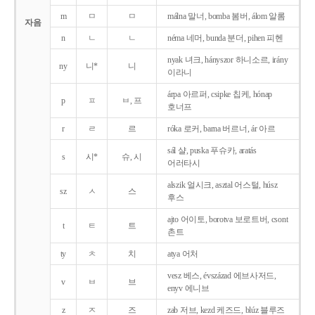
m
ㅁ
ㅁ
málna 말너, bomba 봄버, álom 알롬
자음
n
ㄴ
ㄴ
néma 네머, bunda 분더, pihen 피헨
nyak 녀크, hányszor 하니소르, irány
ny
니*
니
이라니
árpa 아르퍼, csipke 칩케, hónap
p
ㅍ
ㅂ, 프
호너프
r
ㄹ
르
róka 로커, barna 버르너, ár 아르
sál 샬, puska 푸슈카, aratás
s
시*
슈, 시
어러타시
alszik 얼시크, asztal 어스털, húsz
sz
ㅅ
스
후스
ajto 어이토, borotva 보로트버, csont
t
ㅌ
트
촌트
ty
ㅊ
치
atya 어처
vesz 베스, évszázad 에브사저드,
v
ㅂ
브
enyv 에니브
z
ㅈ
즈
zab 저브, kezd 케즈드, blúz 블루즈