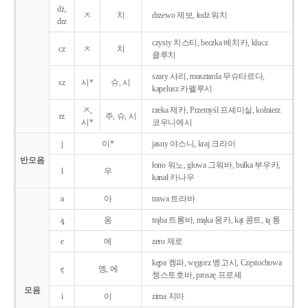
dż,
ㅈ
치
drzewo 제보, łodż 워치
drz
czysty 치스티, beczka 베치카, klucz
cz
ㅊ
치
클루치
szary 샤리, musztarda 무슈타르다,
sz
시*
슈, 시
kapelusz 카펠루시
ㅈ,
rzeka 제카, Przemyśl 프셰미실, kołnierz
rz
주, 슈, 시
시*
코우니에시
j
이*
jasny 야스니, kraj 크라이
반모음
łono 워노, głowa 그워바, bułka 부우카,
ł
우
kanał 카나우
a
아
trawa 트라바
ą̨
옹
trąba 트롱바, mąka 몽카, kąt 콩트, tą 통
e
에
zero 제로
kępa 켕파, węgorz 벵고시, Częstochowa
ę
엥, 에
쳉스토호바, proszę 프로셰
모음
i
이
zima 지마