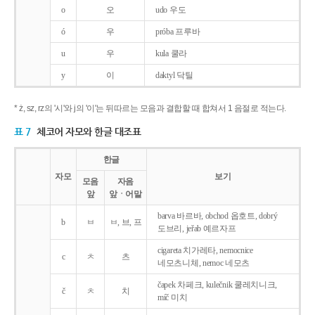
o
오
udo 우도
ó
우
próba 프루바
u
우
kula 쿨라
y
이
daktyl 닥틸
* ż, sz, rz의 '시'와 j의 '이'는 뒤따르는 모음과 결합할 때 합쳐서 1 음절로 적는다.
표 7
체코어 자모와 한글 대조표
한글
자모
보기
모음
자음
앞
앞ㆍ어말
barva 바르바, obchod 옵호트, dobrý
b
ㅂ
ㅂ, 브, 프
도브리, jeřab 예르자프
cigareta 치가레타, nemocnice
c
ㅊ
츠
네모츠니체, nemoc 네모츠
čapek 차페크, kulečnik 쿨레치니크,
č
ㅊ
치
míč 미치