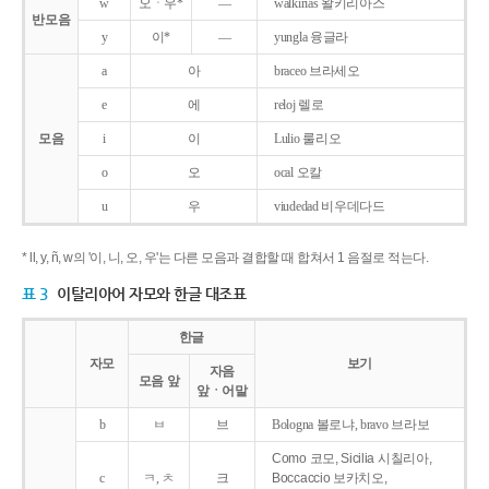
w
오ㆍ우*
―
walkirias 왈키리아스
반모음
y
이*
―
yungla 융글라
a
아
braceo 브라세오
e
에
reloj 렐로
모음
i
이
Lulio 룰리오
o
오
ocal 오칼
u
우
viudedad 비우데다드
* ll, y, ñ, w의 '이, 니, 오, 우'는 다른 모음과 결합할 때 합쳐서 1 음절로 적는다.
표 3
이탈리아어 자모와 한글 대조표
한글
자모
보기
자음
모음 앞
앞ㆍ어말
b
ㅂ
브
Bologna 볼로냐, bravo 브라보
Como 코모, Sicilia 시칠리아,
c
ㅋ, ㅊ
크
Boccaccio 보카치오,