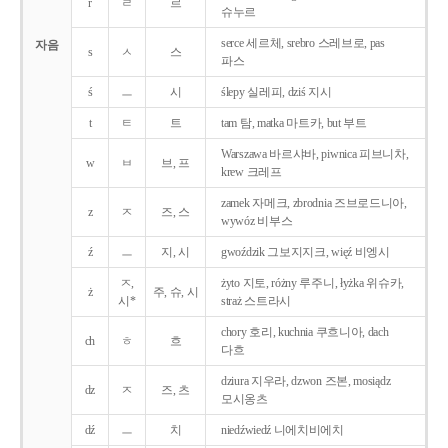
r
ㄹ
르
슈누르
serce 세르체, srebro 스레브로, pas
자음
s
ㅅ
스
파스
ś
ㅡ
시
ślepy 실레피, dziś 지시
t
ㅌ
트
tam 탐, matka 마트카, but 부트
Warszawa 바르샤바, piwnica 피브니차,
w
ㅂ
브, 프
krew 크레프
zamek 자메크, zbrodnia 즈브로드니아,
z
ㅈ
즈, 스
wywóz 비부스
ź
ㅡ
지, 시
gwoździk 그보지지크, więź 비엥시
ㅈ,
żyto 지토, różny 루주니, łyżka 위슈카,
ż
주, 슈, 시
시*
straż 스트라시
chory 호리, kuchnia 쿠흐니아, dach
ch
ㅎ
흐
다흐
dziura 지우라, dzwon 즈본, mosiądz
dz
ㅈ
즈, 츠
모시옹츠
dź
ㅡ
치
niedźwiedź 니에치비에치