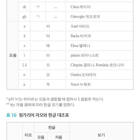
ch
ㅋ
ㅡ
Cheia 케이아
gh
ㄱ
ㅡ
Gheorghe 게오르게
a
아
Arad 아라드
ǎ
어
Bacǎu 바커우
e
에
Elena 엘레나
모음
i
이
pianist 피아니스트
î, â
으
Cîmpina 큼피나, România 로므니아
o
오
Oradea 오라데아
u
우
Nucet 누체트
* ş의 '시'는 뒤따르는 모음과 결합할 때 합쳐서 1 음절로 적는다.
** x는 개별 용례에 따라 한글 표기를 정한다.
표 10
헝가리어 자모와 한글 대조표
한글
자모
보기
모음
자음