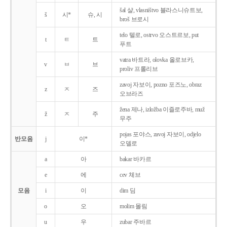
šal 샬, vlasništvo 블라스니슈트보,
š
시*
슈, 시
broš 브로시
telo 텔로, ostrvo 오스트르보, put
t
ㅌ
트
푸트
vatra 바트라, olovka 올로브카,
v
ㅂ
브
proliv 프롤리브
zavoj 자보이, pozno 포즈노, obraz
z
ㅈ
즈
오브라즈
žena 제나, izložba 이즐로주바, muž
ž
ㅈ
주
무주
pojas 포야스, zavoj 자보이, odjelo
반모음
j
이*
오델로
a
아
bakar 바카르
e
에
cev 체브
모음
i
이
dim 딤
o
오
molim 몰림
u
우
zubar 주바르