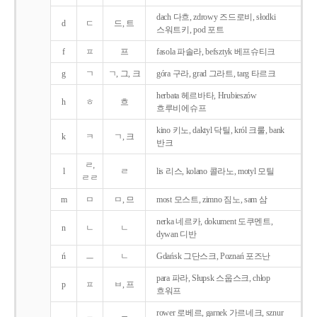
dach 다흐, zdrowy 즈드로비, słodki
d
ㄷ
드, 트
스워트키, pod 포트
f
ㅍ
프
fasola 파솔라, befsztyk 베프슈티크
g
ㄱ
ㄱ, 그, 크
góra 구라, grad 그라트, targ 타르크
herbata 헤르바타, Hrubieszów
h
ㅎ
흐
흐루비에슈프
kino 키노, daktyl 닥틸, król 크룰, bank
k
ㅋ
ㄱ, 크
반크
ㄹ,
l
ㄹ
lis 리스, kolano 콜라노, motyl 모틸
ㄹㄹ
m
ㅁ
ㅁ, 므
most 모스트, zimno 짐노, sam 삼
nerka 네르카, dokument 도쿠멘트,
n
ㄴ
ㄴ
dywan 디반
ń
ㅡ
ㄴ
Gdańsk 그단스크, Poznań 포즈난
para 파라, Słupsk 스웁스크, chłop
p
ㅍ
ㅂ, 프
흐워프
rower 로베르, garnek 가르네크, sznur