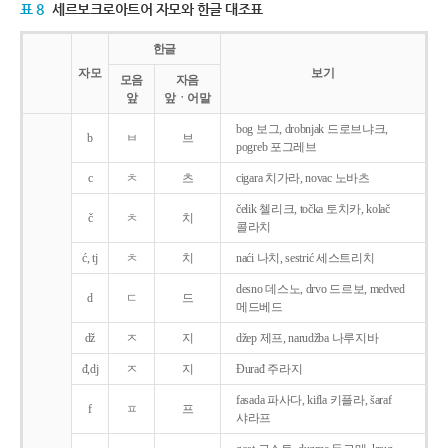
표 8
세르보크로아트어 자모와 한글 대조표
한글
자모
보기
모음
자음
앞
앞ㆍ어말
bog 보그, drobnjak 드로브냐크,
b
ㅂ
브
pogreb 포그레브
c
ㅊ
츠
cigara 치가라, novac 노바츠
čelik 첼리크, točka 토치카, kolač
č
ㅊ
치
콜라치
ć, tj
ㅊ
치
naći 나치, sestrić 세스트리치
desno 데스노, drvo 드르보, medved
d
ㄷ
드
메드베드
dž
ㅈ
지
džep 제프, narudžba 나루지바
đ,dj
ㅈ
지
Ðurađ 주라지
fasada 파사다, kifla 키플라, šaraf
f
ㅍ
프
샤라프