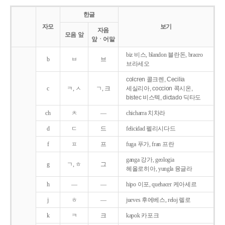
한글
자모
보기
자음
모음 앞
앞ㆍ어말
biz 비스, blandon 블란돈, braceo
b
ㅂ
브
브라세오
colcren 콜크렌, Cecilia
c
ㅋ, ㅅ
ㄱ, 크
세실리아, coccion 콕시온,
bistec 비스텍, dictado 딕타도
ch
ㅊ
―
chicharra 치차라
d
ㄷ
드
felicidad 펠리시다드
f
ㅍ
프
fuga 푸가, fran 프란
ganga 강가, geologia
g
ㄱ, ㅎ
그
헤올로히아, yungla 융글라
h
―
―
hipo 이포, quehacer 케아세르
j
ㅎ
―
jueves 후에베스, reloj 렐로
k
ㅋ
크
kapok 카포크