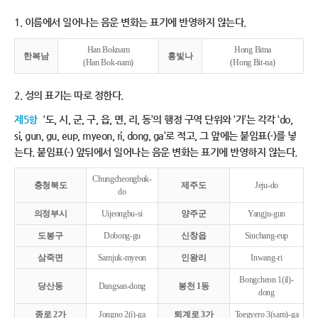
1. 이름에서 일어나는 음운 변화는 표기에 반영하지 않는다.
Han Boknam
Hong Bitna
한복남
홍빛나
(Han Bok-nam)
(Hong Bit-na)
2. 성의 표기는 따로 정한다.
제5항
‘도, 시, 군, 구, 읍, 면, 리, 동’의 행정 구역 단위와 ‘가’는 각각 ‘do,
si, gun, gu, eup, myeon, ri, dong, ga’로 적고, 그 앞에는 붙임표(-)를 넣
는다. 붙임표(-) 앞뒤에서 일어나는 음운 변화는 표기에 반영하지 않는다.
Chungcheongbuk-
충청북도
제주도
Jeju-do
do
의정부시
Uijeongbu-si
양주군
Yangju-gun
도봉구
Dobong-gu
신창읍
Sinchang-eup
삼죽면
Samjuk-myeon
인왕리
Inwang-ri
Bongcheon 1(il)-
당산동
Dangsan-dong
봉천 1동
dong
종로 2가
Jongno 2(i)-ga
퇴계로 3가
Toegyero 3(sam)-ga