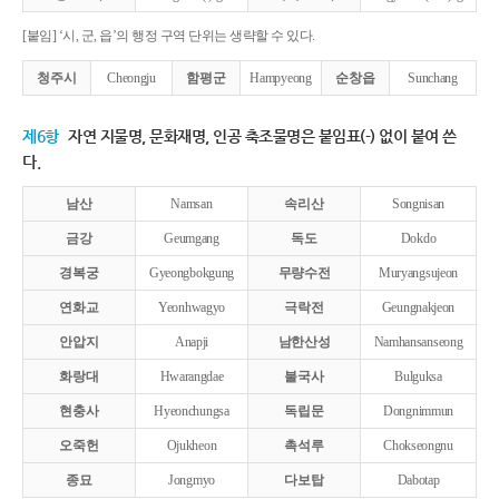
[붙임] ‘시, 군, 읍’의 행정 구역 단위는 생략할 수 있다.
청주시
Cheongju
함평군
Hampyeong
순창읍
Sunchang
제6항
자연 지물명, 문화재명, 인공 축조물명은 붙임표(-) 없이 붙여 쓴
다.
남산
Namsan
속리산
Songnisan
금강
Geumgang
독도
Dokdo
경복궁
Gyeongbokgung
무량수전
Muryangsujeon
연화교
Yeonhwagyo
극락전
Geungnakjeon
안압지
Anapji
남한산성
Namhansanseong
화랑대
Hwarangdae
불국사
Bulguksa
현충사
Hyeonchungsa
독립문
Dongnimmun
오죽헌
Ojukheon
촉석루
Chokseongnu
종묘
Jongmyo
다보탑
Dabotap