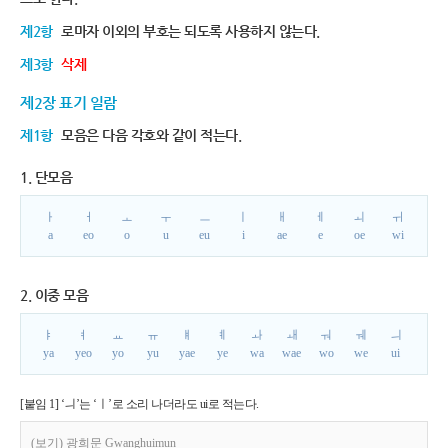
제2항
로마자 이외의 부호는 되도록 사용하지 않는다.
제3항
삭제
제2장 표기 일람
제1항
모음은 다음 각호와 같이 적는다.
1. 단모음
ㅏ
ㅓ
ㅗ
ㅜ
ㅡ
ㅣ
ㅐ
ㅔ
ㅚ
ㅟ
a
eo
o
u
eu
i
ae
e
oe
wi
2. 이중 모음
ㅑ
ㅕ
ㅛ
ㅠ
ㅒ
ㅖ
ㅘ
ㅙ
ㅝ
ㅞ
ㅢ
ya
yeo
yo
yu
yae
ye
wa
wae
wo
we
ui
[붙임 1] ‘ㅢ’는 ‘ㅣ’로 소리 나더라도 ui로 적는다.
(보기) 광희문 Gwanghuimun