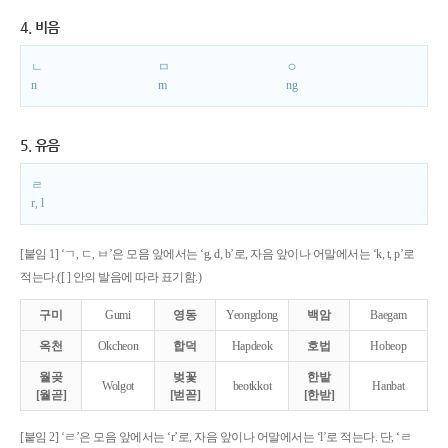
4. 비음
ㄴ
ㅁ
ㅇ
n
m
ng
5. 유음
ㄹ
r, l
[붙임 1] ‘ㄱ, ㄷ, ㅂ’은 모음 앞에서는 ‘g, d, b’로, 자음 앞이나 어말에서는 ‘k, t, p’로
적는다.([ ] 안의 발음에 따라 표기함.)
구미
Gumi
영동
Yeongdong
백암
Baegam
옥천
Okcheon
합덕
Hapdeok
호법
Hobeop
월곶
벚꽃
한밭
Wolgot
beotkkot
Hanbat
[월곧]
[벋꼳]
[한받]
[붙임 2] ‘ㄹ’은 모음 앞에서는 ‘r’로, 자음 앞이나 어말에서는 ‘l’로 적는다. 단, ‘ㄹ