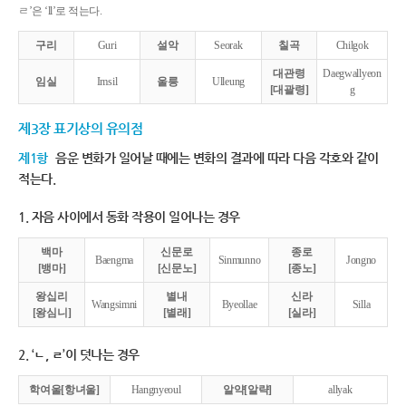
ㄹ’은 ‘ll’로 적는다.
구리
Guri
설악
Seorak
칠곡
Chilgok
대관령
Daegwallyeon
임실
Imsil
울릉
Ulleung
[대괄령]
g
제3장 표기상의 유의점
제1항
음운 변화가 일어날 때에는 변화의 결과에 따라 다음 각호와 같이
적는다.
1. 자음 사이에서 동화 작용이 일어나는 경우
백마
신문로
종로
Baengma
Sinmunno
Jongno
[뱅마]
[신문노]
[종노]
왕십리
별내
신라
Wangsimni
Byeollae
Silla
[왕심니]
[별래]
[실라]
2. ‘ㄴ, ㄹ’이 덧나는 경우
학여울[항녀울]
Hangnyeoul
알약[알략]
allyak