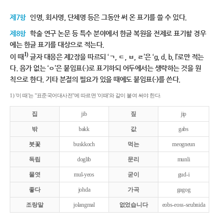
제7항
인명, 회사명, 단체명 등은 그동안 써 온 표기를 쓸 수 있다.
제8항
학술 연구 논문 등 특수 분야에서 한글 복원을 전제로 표기할 경우
에는 한글 표기를 대상으로 적는다.
1)
이 때
글자 대응은 제2장을 따르되 ‘ㄱ, ㄷ, ㅂ, ㄹ’은 ‘g, d, b, l’로만 적는
다. 음가 없는 ‘ㅇ’은 붙임표(-)로 표기하되 어두에서는 생략하는 것을 원
칙으로 한다. 기타 분절의 필요가 있을 때에도 붙임표(-)를 쓴다.
1) '이 때'는 "표준국어대사전"에 따르면 '이때'와 같이 붙여 써야 한다.
집
jib
짚
jip
밖
bakk
값
gabs
붓꽃
buskkoch
먹는
meogneun
독립
doglib
문리
munli
물엿
mul-yeos
굳이
gud-i
좋다
johda
가곡
gagog
조랑말
jolangmal
없었습니다
eobs-eoss-seubnida