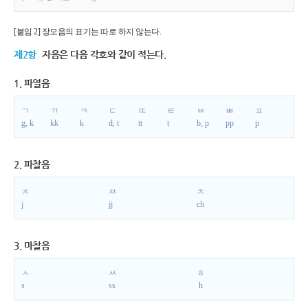
[붙임 2] 장모음의 표기는 따로 하지 않는다.
제2항
자음은 다음 각호와 같이 적는다.
1. 파열음
ㄱ
ㄲ
ㅋ
ㄷ
ㄸ
ㅌ
ㅂ
ㅃ
ㅍ
g, k
kk
k
d, t
tt
t
b, p
pp
p
2. 파찰음
ㅈ
ㅉ
ㅊ
j
jj
ch
3. 마찰음
ㅅ
ㅆ
ㅎ
s
ss
h