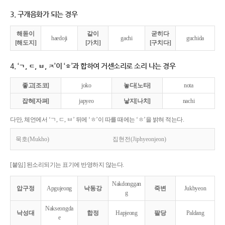
3. 구개음화가 되는 경우
해돋이
같이
굳히다
haedoji
gachi
guchida
[해도지]
[가치]
[구치다]
4. ‘ㄱ, ㄷ, ㅂ, ㅈ’이 ‘ㅎ’과 합하여 거센소리로 소리 나는 경우
좋고[조코]
joko
놓다[노타]
nota
잡혀[자펴]
japyeo
낳지[나치]
nachi
다만, 체언에서 ‘ㄱ, ㄷ, ㅂ’ 뒤에 ‘ㅎ’이 따를 때에는 ‘ㅎ’을 밝혀 적는다.
묵호(Mukho)
집현전(Jiphyeonjeon)
[붙임] 된소리되기는 표기에 반영하지 않는다.
Nakdonggan
압구정
Apgujeong
낙동강
죽변
Jukbyeon
g
Nakseongda
낙성대
합정
Hapjeong
팔당
Paldang
e