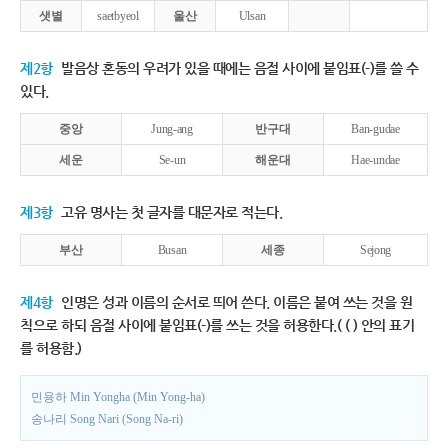
샛별
saetbyeol
울산
Ulsan
제2항
발음상 혼동의 우려가 있을 때에는 음절 사이에 붙임표(-)를 쓸 수
있다.
중앙
Jung-ang
반구대
Ban-gudae
세운
Se-un
해운대
Hae-undae
제3항
고유 명사는 첫 글자를 대문자로 적는다.
부산
Busan
세종
Sejong
제4항
인명은 성과 이름의 순서로 띄어 쓴다. 이름은 붙여 쓰는 것을 원
칙으로 하되 음절 사이에 붙임표(-)를 쓰는 것을 허용한다.( ( ) 안의 표기
를 허용함.)
민용하 Min Yongha (Min Yong-ha)
송나리 Song Nari (Song Na-ri)