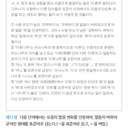
ㅘ, ㅝ’ 등의 원순 모음을 평순 모음으로 발음하는 일은 더 흔히 일어난다.
그러나 이 조항에서 다룬 단어들은 표준어 지역에서도 모음의 단순화 과
정을 겪고, 애초의 형태는 들어 보기 어렵게 된 것들이다.
① 사용 빈도가 높은 ‘괴퍅하다’는 ‘괴팍하다’로 발음이 바뀌었으므로 바
뀐 발음 ‘팍’을 인정하였다. 그러나 사용 빈도가 낮은 ‘강퍅하다, 퍅하다,
퍅성’ 등에서의 ‘퍅’은 ‘팍’으로 발음되지 않으므로 ‘퍅’이 아직도 표준어
형이다.
② ‘미류나무’는 버드나무의 한 종류이므로 ‘미류’는 어원적으로 분명히
버드나무의 의미를 담고 있는 ‘미류(美柳)’인데 이제 ‘미류’라고 발음하는
경우가 거의 없기 때문에 ‘미루나무’를 표준어로 삼았다.
③ ‘여느’도 원래 ‘여늬’였으나 이중 모음 ‘ㅢ’가 단모음 ‘ㅡ’로 변하였으므
로 ‘여느’를 표준어로 삼았다. ‘늬나노’의 ‘늬’도 언어 현실에서 [니]로 소리
나므로 ‘니나노’를 표준어로 삼는다.
④ ‘으례’ 역시 원래 ‘의례(依例)’에서 ‘으례’가 되었던 것인데 ‘례’의 발음
이 ‘레’로 바뀌었으므로 ‘으레’를 표준어로 삼았다. 한편 부사 ‘으레’에 다
시 ‘-이/-히’가 붙은 ‘으레이, 으레히’가 같은 뜻으로 쓰이는 일이 많은데,
이는 인정하지 않는다.
제11항
다음 단어에서는 모음의 발음 변화를 인정하여, 발음이 바뀌어
굳어진 형태를 표준어로 삼는다.(ㄱ을 표준어로 삼고, ㄴ을 버림.)