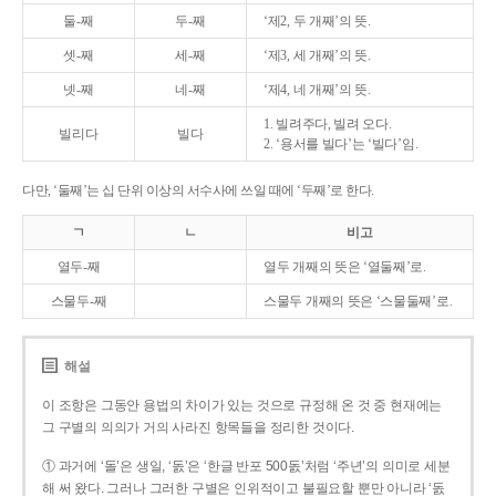
둘-째
두-째
‘제2, 두 개째’의 뜻.
셋-째
세-째
‘제3, 세 개째’의 뜻.
넷-째
네-째
‘제4, 네 개째’의 뜻.
1. 빌려주다, 빌려 오다.
빌리다
빌다
2. ‘용서를 빌다’는 ‘빌다’임.
다만, ‘둘째’는 십 단위 이상의 서수사에 쓰일 때에 ‘두째’로 한다.
ㄱ
ㄴ
비고
열두-째
열두 개째의 뜻은 ‘열둘째’로.
스물두-째
스물두 개째의 뜻은 ‘스물둘째’로.
해설
이 조항은 그동안 용법의 차이가 있는 것으로 규정해 온 것 중 현재에는
그 구별의 의의가 거의 사라진 항목들을 정리한 것이다.
① 과거에 ‘돌’은 생일, ‘돐’은 ‘한글 반포 500돐’처럼 ‘주년’의 의미로 세분
해 써 왔다. 그러나 그러한 구별은 인위적이고 불필요할 뿐만 아니라 ‘돐