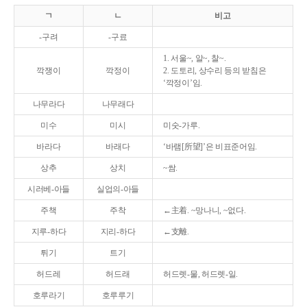
ㄱ
ㄴ
비고
-구려
-구료
1. 서울~, 알~, 찰~.
깍쟁이
깍정이
2. 도토리, 상수리 등의 받침은
‘깍정이’임.
나무라다
나무래다
미수
미시
미숫-가루.
바라다
바래다
‘바램[所望]’은 비표준어임.
상추
상치
~쌈.
시러베-아들
실업의-아들
주책
주착
←主着. ~망나니, ~없다.
지루-하다
지리-하다
←支離.
튀기
트기
허드레
허드래
허드렛-물, 허드렛-일.
호루라기
호루루기