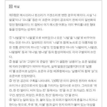
해설
제3항은 예사소리나 된소리가 거센소리로 변한 경우의 예이다. 사실 ‘나
팔꽃’이나 ‘끄나풀’ 등은 이 표준어 규정이 공표되기 전에 이미 일반화되
었던 형태들이다. 이 점에서 여기 예시한 어휘는 이미 뿌리를 내린 형태
들을 인정하는 성격이 크다.
① ‘나발꽃’이 ‘나팔꽃’으로 바뀌었으나 모든 ‘나발’을 ‘나팔’로 바꾸어야
하는 것은 아니다. 일반적인 의미의 ‘나팔’과 함께 놋쇠로 긴 대롱처럼 만
든 전통 관악기의 하나인 ‘나발’도 인정될 뿐만 아니라 ‘나팔바지, 나팔관,
나팔벌레’ 등과 ‘개나발, 병나발’ 등의 합성어에서도 각각 구별되어 쓰인
다.
② 동물 ‘삵’과 ‘고양이’의 준말인 ‘괭이’가 결합한 ‘삵괭이’는 표준 발음법
에 따라 [삭꽹이]가 되어야 하는데, 실제 발음은 [살쾡이]이므로 ‘살쾡
이’를 표준어로 삼았다. 표준어 규정 제26항에서는 ‘살쾡이’와 함께 ‘삵’도
표준어로 인정하였다.
③ ‘칸’은 공간의 구획을 나타내며, ‘간(間)’은 이미 굳어진 한자어 속에서
쓰이거나 공간으로서의 장소를 가리키는 접미사로 쓰인다. 그러므로 ‘위
칸, 한 칸 벌리다, 비어 있는 칸’ 등에서는 ‘칸’을 쓰고 ‘초가삼간, 뒷간, 마
구간, 방앗간, 외양간, 푸줏간, 헛간’ 등에서는 ‘간’을 쓴다.
④ ‘털다’는 달려 있는 것, 붙어 있는 것 따위가 떨어지게 흔들거나 치거나
한다는 뜻으로, 주로 ‘옷, 이불’ 등과 같이 먼지 따위가 붙어 있는 대상을