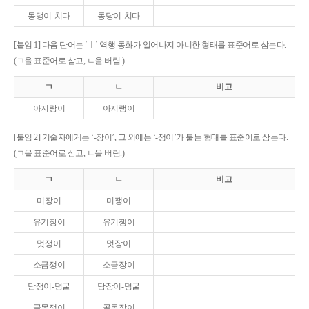
동댕이-치다
동당이-치다
[붙임 1] 다음 단어는 ‘ㅣ’ 역행 동화가 일어나지 아니한 형태를 표준어로 삼는다.
(ㄱ을 표준어로 삼고, ㄴ을 버림.)
ㄱ
ㄴ
비고
아지랑이
아지랭이
[붙임 2] 기술자에게는 ‘-장이’, 그 외에는 ‘-쟁이’가 붙는 형태를 표준어로 삼는다.
(ㄱ을 표준어로 삼고, ㄴ을 버림.)
ㄱ
ㄴ
비고
미장이
미쟁이
유기장이
유기쟁이
멋쟁이
멋장이
소금쟁이
소금장이
담쟁이-덩굴
담장이-덩굴
골목쟁이
골목장이