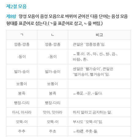
제2절 모음
제8항
양성 모음이 음성 모음으로 바뀌어 굳어진 다음 단어는 음성 모음
형태를 표준어로 삼는다.(ㄱ을 표준어로 삼고, ㄴ을 버림.)
ㄱ
ㄴ
비고
깡충-깡충
깡총-깡총
큰말은 ‘껑충껑충’임.
←童-이. 귀-, 막-, 선-, 쌍-, 검-,
-둥이
-동이
바람-, 흰-.
센말은 ‘빨가숭이’, 큰말은
발가-숭이
발가-송이
‘벌거숭이, 뻘거숭이’임.
보퉁이
보통이
봉죽
봉족
←奉足. ~꾼, ~들다.
뻗정-다리
뻗장-다리
아서, 아서라
앗아, 앗아라
하지 말라고 금지하는 말.
오뚝-이
오똑-이
부사도 ‘오뚝-이’임.
주추
주초
←柱礎. 주춧-돌.