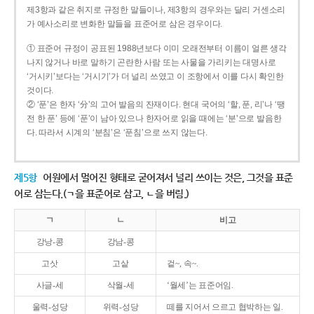
제3항과 같은 취지로 규정한 말들이나, 제3항의 경우와는 달리 거센소리
가 예사소리로 변화한 말들을 표준어로 삼은 경우이다.
① 표준어 규정이 공표된 1988년보다 이미 오래전부터 이름이 얼른 생각
나지 않거나 바로 말하기 곤란한 사람 또는 사물을 가리키는 대명사로
‘거시키’보다는 ‘거시기’가 더 널리 쓰였고 이 조항에서 이를 다시 확인한
것이다.
② ‘푼’은 한자 ‘分’의 고어 발음의 잔재이다. 현대 국어의 ‘할, 푼, 리’나 ‘땡
전 한 푼’ 등에 ‘푼’이 남아 있으나 한자어로 읽을 때에는 ‘분’으로 발음한
다. 따라서 시계의 ‘분침’은 ‘푼침’으로 쓰지 않는다.
제5항
어원에서 멀어진 형태로 굳어져서 널리 쓰이는 것은, 그것을 표준
어로 삼는다.(ㄱ을 표준어로 삼고, ㄴ을 버림.)
ㄱ
ㄴ
비고
강낭-콩
강남-콩
고삿
고샅
겉~, 속~.
사글-세
삭월-세
‘월세’는 표준어임.
울력-성당
위력-성당
떼를 지어서 으르고 협박하는 일.