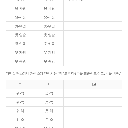
윗-사랑
웃-사랑
윗-세장
웃-세장
윗-수염
웃-수염
윗-입술
웃-입술
윗-잇몸
웃-잇몸
윗-자리
웃-자리
윗-중방
웃-중방
다만 1. 된소리나 거센소리 앞에서는 ‘위-’로 한다.(ㄱ을 표준어로 삼고, ㄴ을 버림.)
ㄱ
ㄴ
비고
위-짝
웃-짝
위-쪽
웃-쪽
위-채
웃-채
위-층
웃-층