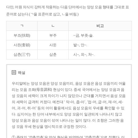
다만, 어원 의식이 강하게 작용하는 다음 단어에서는 양성 모음 형태를 그대로 표
준어로 삼는다.(ㄱ을 표준어로 삼고, ㄴ을 버림.)
ㄱ
ㄴ
비고
부조(扶助)
부주
~금, 부좃-술.
사돈(査頓)
사둔
밭~, 안~.
삼촌(三寸)
삼춘
시~, 외~, 처~.
해설
우리말에는 양성 모음은 양성 모음끼리, 음성 모음은 음성 모음끼리 어울
리는 모음 조화(母音調和) 현상이 있다. 중세 국어에서는 양성 모음과 음
성 모음의 세력이 크게 차이가 나지 않았으나 근대를 거치면서 음성 모음
의 세력이 급격히 커졌다. 예컨대 ‘ 막-아, 좁-아’, ‘접-어, 굽-어, 재-어, 세-
어, 괴-어, 쥐-어’ 등의 어미 활용에서도 음성 모음의 우세를 확인할 수 있
다. 심지어는 한 단어 내부에서도 양성 모음이 일관되게 나타나지 않고
양성 모음과 음성 모음이 섞여 나타나는 일이 많다. 이 조항은 그러한 음
성 모음 우세 현상을 명시적으로 규정한 것이다.
① 종래의 ‘깡총깡총’은 언어 현실을 반영하여 ‘깡충깡충’으로 정했다. 이