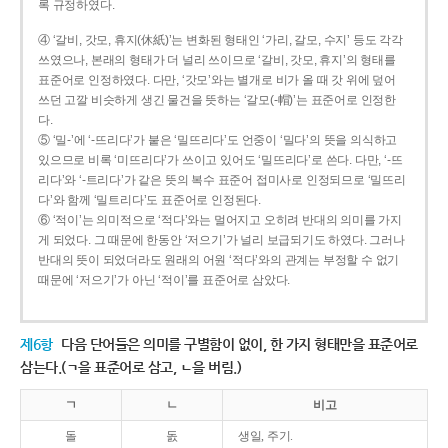
록 규정하였다.
④ ‘갈비, 갓모, 휴지(休紙)’는 변화된 형태인 ‘가리, 갈모, 수지’ 등도 각각
쓰였으나, 본래의 형태가 더 널리 쓰이므로 ‘갈비, 갓모, 휴지’의 형태를
표준어로 인정하였다. 다만, ‘갓모’와는 별개로 비가 올 때 갓 위에 덮어
쓰던 고깔 비슷하게 생긴 물건을 뜻하는 ‘갈모(-帽)’는 표준어로 인정한
다.
⑤ ‘밀-’에 ‘-뜨리다’가 붙은 ‘밀뜨리다’도 언중이 ‘밀다’의 뜻을 의식하고
있으므로 비록 ‘미뜨리다’가 쓰이고 있어도 ‘밀뜨리다’로 쓴다. 다만, ‘-뜨
리다’와 ‘-트리다’가 같은 뜻의 복수 표준어 접미사로 인정되므로 ‘밀뜨리
다’와 함께 ‘밀트리다’도 표준어로 인정된다.
⑥ ‘적이’는 의미적으로 ‘적다’와는 멀어지고 오히려 반대의 의미를 가지
게 되었다. 그 때문에 한동안 ‘저으기’가 널리 보급되기도 하였다. 그러나
반대의 뜻이 되었더라도 원래의 어원 ‘적다’와의 관계는 부정할 수 없기
때문에 ‘저으기’가 아닌 ‘적이’를 표준어로 삼았다.
제6항
다음 단어들은 의미를 구별함이 없이, 한 가지 형태만을 표준어로
삼는다.(ㄱ을 표준어로 삼고, ㄴ을 버림.)
ㄱ
ㄴ
비고
돌
돐
생일, 주기.