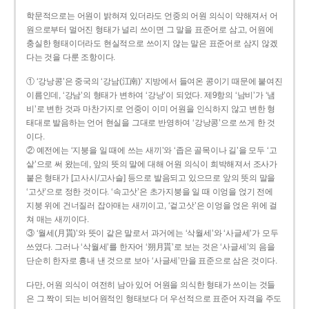
학문적으로는 어원이 밝혀져 있더라도 언중의 어원 의식이 약해져서 어
원으로부터 멀어진 형태가 널리 쓰이면 그 말을 표준어로 삼고, 어원에
충실한 형태이더라도 현실적으로 쓰이지 않는 말은 표준어로 삼지 않겠
다는 것을 다룬 조항이다.
① ‘강낭콩’은 중국의 ‘강남(江南)’ 지방에서 들여온 콩이기 때문에 붙여진
이름인데, ‘강남’의 형태가 변하여 ‘강낭’이 되었다. 제9항의 ‘남비’가 ‘냄
비’로 변한 것과 마찬가지로 언중이 이미 어원을 인식하지 않고 변한 형
태대로 발음하는 언어 현실을 그대로 반영하여 ‘강낭콩’으로 쓰게 한 것
이다.
② 예전에는 ‘지붕을 일 때에 쓰는 새끼’와 ‘좁은 골목이나 길’을 모두 ‘고
샅’으로 써 왔는데, 앞의 뜻의 말에 대해 어원 의식이 희박해져서 조사가
붙은 형태가 [고사시/고사슬] 등으로 발음되고 있으므로 앞의 뜻의 말을
‘고삿’으로 정한 것이다. ‘속고삿’은 초가지붕을 일 때 이엉을 얹기 전에
지붕 위에 건너질러 잡아매는 새끼이고, ‘겉고삿’은 이엉을 얹은 위에 걸
쳐 매는 새끼이다.
③ ‘월세(月貰)’와 뜻이 같은 말로서 과거에는 ‘삭월세’와 ‘사글세’가 모두
쓰였다. 그러나 ‘삭월세’를 한자어 ‘朔月貰’로 보는 것은 ‘사글세’의 음을
단순히 한자로 흉내 낸 것으로 보아 ‘사글세’만을 표준으로 삼은 것이다.
다만, 어원 의식이 여전히 남아 있어 어원을 의식한 형태가 쓰이는 것들
은 그 짝이 되는 비어원적인 형태보다 더 우선적으로 표준어 자격을 주도