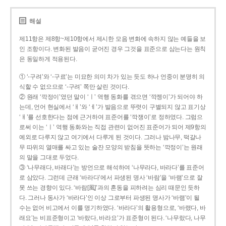
해설
제11항은 제8항~제10항에서 제시한 모음 변화에 속하지 않는 예들을 보
인 조항이다. 변화된 발음이 굳어진 경우 그것을 표준으로 삼는다는 원칙
은 동일하게 적용된다.
① ‘-구려’와 ‘-구료’는 미묘한 의미 차가 있는 듯도 하나 언중이 분명히 의
식할 수 없으므로 ‘-구려’ 쪽만 살린 것이다.
② 원래 ‘깍정이’였던 말이 ‘ㅣ’ 역행 동화를 겪으면 ‘깍젱이’가 되어야 하
는데, 언어 현실에서 ‘ㅐ’와 ‘ㅔ’가 발음으로 뚜렷이 구별되지 않고 표기상
‘ㅐ’를 선호한다는 점에 근거하여 표준어를 ‘깍쟁이’로 정하였다. 그럼으
로써 이는 ‘ㅣ’ 역행 동화와는 직접 관련이 없어진 표준어가 되어 제9항의
예외로 다루지 않고 여기에서 다루게 된 것이다. 그러나 밤나무, 떡갈나
무 따위의 열매를 싸고 있는 술잔 모양의 받침을 뜻하는 ‘깍정이’는 원래
의 말을 그대로 두었다.
③ ‘나무래다, 바래다’는 방언으로 해석하여 ‘나무라다, 바라다’를 표준어
로 삼았다. 그런데 근래 ‘바라다’에서 파생된 명사 ‘바람’을 ‘바램’으로 잘
못 쓰는 경향이 있다. ‘바람[風]’과의 혼동을 피하려는 심리 때문인 듯하
다. 그러나 동사가 ‘바라다’인 이상 그로부터 파생된 명사가 ‘바램’이 될
수는 없어 비고에서 이를 명기하였다. ‘바라다’의 활용형으로, ‘바랬다, 바
래요’는 비표준형이고 ‘바랐다, 바라요’가 표준형이 된다. ‘나무랐다, 나무