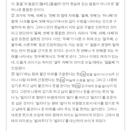
이, 돐을’의 발음인 [돌씨], [돌쓸]이 언어 현실에 있는 발음이 아니므로 ‘돌’
하나로 통합한 것이다.
② 과거에 ‘두째, 세째’는 ‘첫째’와 함께 차례를, ‘둘째, 셋째’는 ‘하나째’와
함께 ‘사과를 벌써 셋째 먹는다’에서와 같이 수량을 나타내는 것으로 구
별하여 써 왔다. 그러나 언어 현실에서 이와 같은 구별은 인위적인 것이
라고 판단되어 ‘둘째, 셋째’로 통합한 것이다. 따라서 ‘두째, 세째, 네째’와
같은 표현은 잘못된 것이다. 다만, ‘두째’가 다른 수 뒤에 오는 ‘열두째, 스
물두째, 서른두째’ 등은 인정하였는데, 이는 받침 ‘ㄹ’ 발음이 분명히 탈락
하는 언어 현실을 근거로 한 것이다. 순서가 첫 번째나 두 번째쯤 되는 차
례를 나타내는 ‘한두째’에서도 ‘두째’로 쓴다. 그러나 이에도 예외가 있는
데, 드물게 쓰이기는 하지만 ‘열두 개째’의 의미로 쓰일 때에는 ‘열둘째’가
인정된다.
③ ‘빌다’에는 원래 물건 따위를 구걸한다는 뜻
과 신
(
밥을 빌러 다니다)
예
이나 사람 따위에 간청한다는 뜻
, 그리고 나중에
(
하늘에 소원을 빌다)
예
갚기로 하고 남의 물건이나 돈을 쓴다는 뜻
이 있
(
친구에게 돈을 빌다)
예
었다. 그런데 나중에 갚기로 하고 남의 물건이나 돈을 쓴다는 뜻의 ‘빌
다’는 ‘빌리다’로 형태가 바뀜에 따라 ‘빌다’를 버리고 ‘빌리다’를 표준어
로 삼은 것이다. ‘빌리다’는 원래 ‘빌다’의 피동형으로서 대가를 받기로 하
고 남에게 물건이나 돈 따위를 내어 주는 것을 뜻하는 말이었다. 그러나
새로운 뜻으로 쓰임에 따라 원래의 의미는 잃어버리게 되었다. 그래서 원
래의 의미로는 ‘빌려주다’가 ‘빌리다’를 대신하여 쓰이게 되었다.