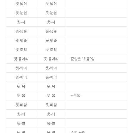
윗-넓이
웃-넓이
윗-눈썹
웃-눈썹
윗-니
웃-니
윗-당줄
웃-당줄
윗-덧줄
웃-덧줄
윗-도리
웃-도리
윗-동아리
웃-동아리
준말은 ‘윗동’임.
윗-막이
웃-막이
윗-머리
웃-머리
윗-목
웃-목
윗-몸
웃-몸
~ 운동.
윗-바람
웃-바람
윗-배
웃-배
윗-벌
웃-벌
윗-변
웃-변
수학 용어.