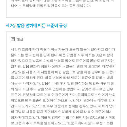
해 우리말에 동화되지 않은 모든 외국어를 포함하는 반면, 이 조항의 ‘외
래어’는 우리말에 편입된 말만을 이르는 좁은 개념이다.
제2장 발음 변화에 따른 표준어 규정
해설
시간의 흐름에 따라 어떤 어휘는 자음과 모음의 발음이 달라지고 길이가
줄어드는 등의 변화를 입게 된다. 어문 규범을 자주 바꾸는 것은 바람직
하지 않으므로 발음에 다소의 변화를 입어도 표준어를 곧바로 바꾸지는
않지만, 발음 변화의 정도가 심하거나 발음이 변한 지 오래되어 대부분의
교양 있는 서울 지역 사람들이 바뀐 발음으로 말을 하는 경우에는 표준어
를 새로이 정하게 된다. 발음 변화에 따라 새로이 표준어를 정하는 방법
에는 두 가지가 있다. 발음이 바뀐 후의 말만 인정하는 방법과 바뀌기 전
의 말과 바뀐 후의 말을 모두 인정하는 방법이다. 앞엣것에 따르면 단수
표준어, 뒤엣것에 따르면 복수 표준어가 된다. 원칙적으로는 언어가 변화
하였으면 단수 표준어로 정해야 하겠으나, 언어의 변화에는 대부분 긴 시
간의 과도기가 있으므로 복수 표준어로 정하는 경우도 있다. 사회가 언어
의 규범적 사용을 점차 유연하게 인식하게 됨에 따라 복수 표준어 역시
점차 확대되고 있다. 이를 반영하여 국립국어원에서는 2011년을 시작으
로 표준어 추가 목록을 발표하고 있고, “표준국어대사전”의 수정ㆍ보완