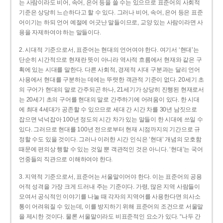
는 사람이라도 비어, 속어, 은어 등을 쓸 수는 있으므로 표준어의 사회적
기준은 상당히 느슨하다고 할 수 있다. 그러나 비어, 속어, 은어 등은 표준
어이기는 하되 언어 예절에 어긋난 말들이므로, 교양 있는 사람이라면 사
용을 자제하여야 하는 말들이다.
2. 시대적 기준으로서, 표준어는 현대의 언어여야 한다. 여기서 ‘현대’는
단순히 시간적으로 현재란 뜻이 아니라 역사적 흐름에서 현재와 같은 구
획에 있는 시대를 말한다. 다른 사회적, 경제적 시대 구분과는 달리 언어
사용에서 현대를 구분하는 데에는 뚜렷한 객관적 기준이 없다. 20세기 초
의 구어가 현대의 말로 간주되곤 하나, 21세기가 상당히 진행된 현재로서
는 20세기 초의 구어를 현대의 말로 간주하기에 어려움이 있다. 한 시대
에 최대 4세대가 공존할 수 있으므로 세대 간 시간 차를 30년 남짓으로
잡으면 넉넉잡아 100년 정도의 시간 차가 있는 말들이 한 시대에 쓰일 수
있다. 그러므로 현대를 100년 전으로부터 현재 시점까지의 기간으로 규
정할 수도 있을 것이다. 그러나 이러한 시간 인식은 ‘현대’ 개념의 모호함
때문에 편의상 행할 수 있는 것일 뿐 객관적인 것은 아니다. ‘현대’는 국어
언중들의 직관으로 이해하여야 한다.
3. 지역적 기준으로서, 표준어는 서울말이어야 한다. 이는 표준어의 공용
어적 성격을 가장 크게 드러내 주는 기준이다. 가령, 많은 지역 사람들이
모여서 공식적인 이야기를 나눌 때 각자의 지역어를 사용한다면 의사소
통이 어려워질 수 있는데, 이를 방지하기 위해 표준어의 조건으로 서울말
을 제시한 것이다. 물론 서울말이라도 비표준적인 요소가 있다. “나두 간