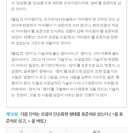
서 ‘강남콩’을 ‘강낭콩’으로 처리한 것과 마찬가지로 ‘냄비’를 표준어로 삼
은 것이다.
[붙임 1] ‘아지랑이’는 과거의 대사전들에서 ‘아지랭이’로 고쳐진 것이 교
과서에 반영되어 ‘아지랭이’가 표준어로 쓰여 왔으나, 현대 언중의 직관
이 ‘아지랑이’를 표준으로 인식하는 경향이 강해 ‘아지랑이’를 표준어로
삼았다. 1936년 “조선어 표준말 모음”에서 ‘아지랑이’를 표준어로 정한
바 있었는데 그것으로 되돌아간 것이다.
[붙임 2] ‘-장이’는 기술자에 붙는 접미사이고 ‘-쟁이’는 기타 어휘에 붙는
접미사이다. 그리고 여기서의 ‘기술자’는 ‘수공업적인 기술자’로 한정한
다. 따라서 ‘칠장이, 유기장이’에서는 ‘-장이’를 표준으로 삼고 ‘멋쟁이, 소
금쟁이, 골목쟁이’ 등에서는 ‘-쟁이’를 표준으로 삼았다. 또한 점을 치는
사람은 ‘점쟁이’가 되고 그림을 그리는 사람을 낮추어 가리키는 말은 ‘환
쟁이’가 된다. 이들은 수공업적인 기술자가 아니기 때문이다. 이처럼 의
미에 따라 ‘-장이’와 ‘-쟁이’를 구별해서 쓰기 때문에 갓을 만드는 기술자
는 ‘갓장이’, 갓을 쓴 사람을 낮잡아 이르는 말은 ‘갓쟁이’가 된다.
제10항
다음 단어는 모음이 단순화한 형태를 표준어로 삼는다.(ㄱ을 표
준어로 삼고, ㄴ을 버림.)
ㄱ
ㄴ
비고