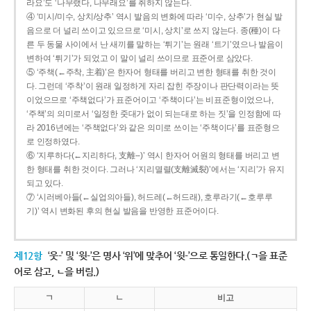
라요’도 ‘나무랬다, 나무래요’를 취하지 않는다.
④ ‘미시/미수, 상치/상추’ 역시 발음의 변화에 따라 ‘미수, 상추’가 현실 발
음으로 더 널리 쓰이고 있으므로 ‘미시, 상치’로 쓰지 않는다. 종(種)이 다
른 두 동물 사이에서 난 새끼를 말하는 ‘튀기’는 원래 ‘트기’였으나 발음이
변하여 ‘튀기’가 되었고 이 말이 널리 쓰이므로 표준어로 삼았다.
⑤ ‘주책(←주착, 主着)’은 한자어 형태를 버리고 변한 형태를 취한 것이
다. 그런데 ‘주착’이 원래 일정하게 자리 잡힌 주장이나 판단력이라는 뜻
이었으므로 ‘주책없다’가 표준어이고 ‘주책이다’는 비표준형이었으나,
‘주책’의 의미로서 ‘일정한 줏대가 없이 되는대로 하는 짓’을 인정함에 따
라 2016년에는 ‘주책없다’와 같은 의미로 쓰이는 ‘주책이다’를 표준형으
로 인정하였다.
⑥ ‘지루하다(←지리하다, 支離--)’ 역시 한자어 어원의 형태를 버리고 변
한 형태를 취한 것이다. 그러나 ‘지리멸렬(支離滅裂)’에서는 ‘지리’가 유지
되고 있다.
⑦ ‘시러베아들(←실업의아들), 허드레(←허드래), 호루라기(←호루루
기)’ 역시 변화된 후의 현실 발음을 반영한 표준어이다.
제12항
‘웃-’ 및 ‘윗-’은 명사 ‘위’에 맞추어 ‘윗-’으로 통일한다.(ㄱ을 표준
어로 삼고, ㄴ을 버림.)
ㄱ
ㄴ
비고