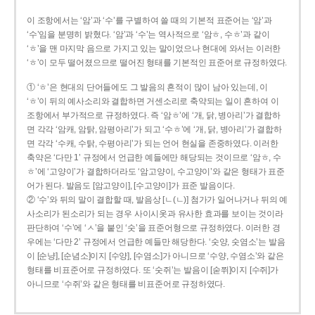
이 조항에서는 ‘암’과 ‘수’를 구별하여 쓸 때의 기본적 표준어는 ‘암’과
‘수’임을 분명히 밝혔다. ‘암’과 ‘수’는 역사적으로 ‘암ㅎ, 수ㅎ’과 같이
‘ㅎ’을 맨 마지막 음으로 가지고 있는 말이었으나 현대에 와서는 이러한
‘ㅎ’이 모두 떨어졌으므로 떨어진 형태를 기본적인 표준어로 규정하였다.
① ‘ㅎ’은 현대의 단어들에도 그 발음의 흔적이 많이 남아 있는데, 이
‘ㅎ’이 뒤의 예사소리와 결합하면 거센소리로 축약되는 일이 흔하여 이
조항에서 부가적으로 규정하였다. 즉 ‘암ㅎ’에 ‘개, 닭, 병아리’가 결합하
면 각각 ‘암캐, 암탉, 암평아리’가 되고 ‘수ㅎ’에 ‘개, 닭, 병아리’가 결합하
면 각각 ‘수캐, 수탉, 수평아리’가 되는 언어 현실을 존중하였다. 이러한
축약은 ‘다만 1’ 규정에서 언급한 예들에만 해당되는 것이므로 ‘암ㅎ, 수
ㅎ’에 ‘고양이’가 결합하더라도 ‘암고양이, 수고양이’와 같은 형태가 표준
어가 된다. 발음도 [암고양이], [수고양이]가 표준 발음이다.
② ‘수’와 뒤의 말이 결합할 때, 발음상 [ㄴ(ㄴ)] 첨가가 일어나거나 뒤의 예
사소리가 된소리가 되는 경우 사이시옷과 유사한 효과를 보이는 것이라
판단하여 ‘수’에 ‘ㅅ’을 붙인 ‘숫’을 표준어형으로 규정하였다. 이러한 경
우에는 ‘다만 2’ 규정에서 언급한 예들만 해당한다. ‘숫양, 숫염소’는 발음
이 [순냥], [순념소]이지 [수양], [수염소]가 아니므로 ‘수양, 수염소’와 같은
형태를 비표준어로 규정하였다. 또 ‘숫쥐’는 발음이 [숟쮜]이지 [수쥐]가
아니므로 ‘수쥐’와 같은 형태를 비표준어로 규정하였다.