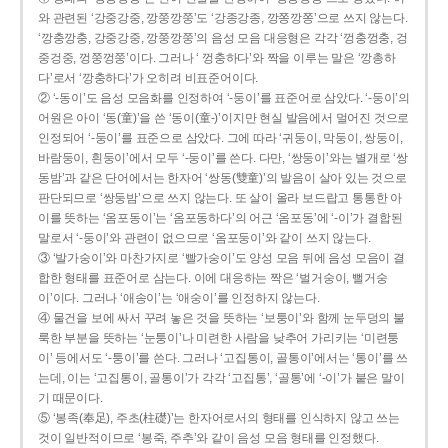
와 관련된 ‘강중강중, 깡쭝깡쭝’도 ‘강종강종, 깡쫑깡쫑’으로 쓰지 않는다.
‘깡충깡충, 강중강중, 깡쭝깡쭝’의 음성 모음 대응형은 각각 ‘껑충껑충, 겅
중겅중, 껑쭝껑쭝’이다. 그러나 ‘ 껑충하다’와 짝을 이루는 말은 ‘깡총하
다’로서 ‘깡충하다’가 오히려 비표준어이다.
② ‘-동이’도 음성 모음화를 인정하여 ‘-둥이’를 표준어로 삼았다. ‘-둥이’의
어원은 아이 ‘동(童)’을 쓴 ‘동이(童-)’이지만 현실 발음에서 멀어진 것으로
인정되어 ‘-둥이’를 표준으로 삼았다. 그에 따라 ‘귀둥이, 막둥이, 쌍둥이,
바람둥이, 흰둥이’에서 모두 ‘-둥이’를 쓴다. 다만, ‘쌍둥이’와는 별개로 ‘쌍
동밤’과 같은 단어에서는 한자어 ‘쌍동(雙童)’의 발음이 살아 있는 것으로
판단되므로 ‘쌍둥밤’으로 쓰지 않는다. 또 살이 올라 보드랍고 통통한 아
이를 뜻하는 ‘옴포동이’는 ‘옴포동하다’의 어근 ‘옴포동’에 ‘-이’가 결합된
말로서 ‘-둥이’와 관련이 없으므로 ‘옴포둥이’와 같이 쓰지 않는다.
③ ‘발가숭이’와 마찬가지로 ‘빨가숭이’도 양성 모음 뒤에 음성 모음이 결
합한 형태를 표준어로 삼는다. 이에 대응하는 짝은 ‘벌거숭이, 뻘거숭
이’이다. 그러나 ‘애송이’는 ‘애숭이’를 인정하지 않는다.
④ 물건을 보에 싸서 꾸려 놓은 것을 뜻하는 ‘보퉁이’와 함께 눈두덩의 불
룩한 부분을 뜻하는 ‘눈퉁이’나 미련한 사람을 낮추어 가리키는 ‘미련퉁
이’ 등에서도 ‘-퉁이’를 쓴다. 그러나 ‘고집통이, 골통이’에서는 ‘통이’를 쓰
는데, 이는 ‘고집통이, 골통이’가 각각 ‘고집통’, ‘골통’에 ‘-이’가 붙은 말이
기 때문이다.
⑤ ‘봉족(奉足), 주초(柱礎)’는 한자어로서의 형태를 인식하지 않고 쓰는
것이 일반적이므로 ‘봉죽, 주추’와 같이 음성 모음 형태를 인정했다.