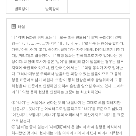
발목쟁이
발목장이
해설
‘ㅣ’ 역행 동화란 뒤에 오는 ‘ㅣ’ 모음 혹은 반모음 ‘ㅣ[j]’에 동화되어 앞에
있는 ‘ㅏ, ㅓ, ㅗ, ㅜ, ㅡ’가 각각 ‘ㅐ, ㅔ, ㅚ, ㅟ, ㅣ’로 바뀌는 현상을 말한다.
가령, ‘아비, 어미, 고기, 죽이다, 끓이다’는 자주 [애비], [에미], [괴기], [쥐기
다], [끼리다]로 발음된다. ‘ㅣ’ 역행 동화는 전국적으로 자주 일어나는 현
상이다. 체언에 조사가 붙은 ‘밥이’를 [배비]와 같이 발음하는 경우는 일부
지역에 국한되어 있으나, 한 단어 안에서는 ‘ㅣ’ 역행 동화가 자주 일어난
다. 그러나 대부분 주의해서 발음하면 피할 수 있는 발음이므로 그 동화
형을 표준어로 삼기 어렵다. 또한 이 동화 현상은 매우 광범위하여 그 동
화형을 다 표준어로 인정하면 오히려 혼란을 일으킬 우려도 있다. 그리하
여 ‘ㅣ’ 역행 동화 현상을 인정하는 표준어는 최소화하였다.
① ‘-나기’는, 서울에서 났다는 뜻의 ‘서울나기’는 그대로 쓰임 직하지만
‘신출나기, 풋나기’는 어색하므로 일률적으로 ‘-내기’를 표준으로 삼았다.
‘여간내기, 보통내기, 새내기’ 등의 어휘에서도 마찬가지로 ‘-내기’를 표준
으로 삼는다.
② ‘남비’는 종래 일본어 ‘나베[鍋]’에서 온 말이라 하여 원형을 의식해서
처리했던 것이나, 현대에는 어원 의식이 거의 사라졌다. 따라서 제5항에