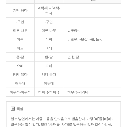
괴퍅-하다/괴팩-
괴팍-하다
하다
-구먼
-구면
미루-나무
미류-나무
←美柳~.
미륵
미력
←彌勒. ~보살, ~불, 돌~.
여느
여늬
온-달
왼-달
만 한 달.
으레
으례
케케-묵다
켸켸-묵다
허우대
허위대
허우적-허우적
허위적-허위적
허우적-거리다.
해설
일부 방언에서는 이중 모음을 단모음으로 발음한다. 가령 ‘벼’를 [베]라고
발음하는 일이 있다. 또한 ‘사과’를 [사가]로 발음하는 것과 같이 ‘ㅚ, ㅟ,