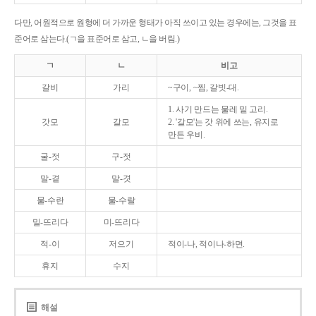
다만, 어원적으로 원형에 더 가까운 형태가 아직 쓰이고 있는 경우에는, 그것을 표
준어로 삼는다.(ㄱ을 표준어로 삼고, ㄴ을 버림.)
ㄱ
ㄴ
비고
갈비
가리
~구이, ~찜, 갈빗-대.
1. 사기 만드는 물레 밑 고리.
갓모
갈모
2. '갈모'는 갓 위에 쓰는, 유지로
만든 우비.
굴-젓
구-젓
말-곁
말-겻
물-수란
물-수랄
밀-뜨리다
미-뜨리다
적-이
저으기
적이-나, 적이나-하면.
휴지
수지
해설