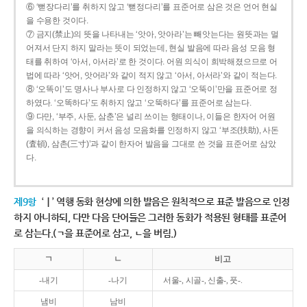
⑥ ‘뻗장다리’를 취하지 않고 ‘뻗정다리’를 표준어로 삼은 것은 언어 현실
을 수용한 것이다.
⑦ 금지(禁止)의 뜻을 나타내는 ‘앗아, 앗아라’는 빼앗는다는 원뜻과는 멀
어져서 단지 하지 말라는 뜻이 되었는데, 현실 발음에 따라 음성 모음 형
태를 취하여 ‘아서, 아서라’로 한 것이다. 어원 의식이 희박해졌으므로 어
법에 따라 ‘앗어, 앗어라’와 같이 적지 않고 ‘아서, 아서라’와 같이 적는다.
⑧ ‘오똑이’도 명사나 부사로 다 인정하지 않고 ‘오뚝이’만을 표준어로 정
하였다. ‘오똑하다’도 취하지 않고 ‘오뚝하다’를 표준어로 삼는다.
⑨ 다만, ‘부주, 사둔, 삼춘’은 널리 쓰이는 형태이나, 이들은 한자어 어원
을 의식하는 경향이 커서 음성 모음화를 인정하지 않고 ‘부조(扶助), 사돈
(査頓), 삼촌(三寸)’과 같이 한자어 발음을 그대로 쓴 것을 표준어로 삼았
다.
제9항
‘ㅣ’ 역행 동화 현상에 의한 발음은 원칙적으로 표준 발음으로 인정
하지 아니하되, 다만 다음 단어들은 그러한 동화가 적용된 형태를 표준어
로 삼는다.(ㄱ을 표준어로 삼고, ㄴ을 버림.)
ㄱ
ㄴ
비고
-내기
-나기
서울-, 시골-, 신출-, 풋-.
냄비
남비