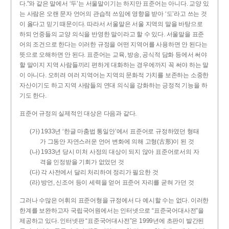
다.”와 같은 말에서 ‘두’는 서울말이기는 하지만 표준어는 아니다. 교양 있
는 사람은 오랜 문자 언어의 관습적 쓰임에 영향을 받아 ‘도’라고 쓰는 것
이 옳다고 믿기 때문이다. 따라서 서울말은 서울 지역의 말을 바탕으로
하되 언중들의 교양 의식을 반영한 말이라고 할 수 있다. 서울말을 표준
어의 조건으로 한다는 이러한 규정을 어떤 지역어를 사용하면 안 된다는
뜻으로 오해하면 안 된다. 표준어는 교육, 방송, 공식적 담화 등에서 써야
할 말이지 지역 사람들끼리 편하게 대화하는 경우에까지 꼭 써야 하는 말
이 아니다. 오히려 여러 지역어는 지역의 문화적 가치를 보존하는 소중한
자산이기도 하고 지역 사람들의 연대 의식을 강화하는 긍정적 기능을 하
기도 한다.
표준어 규정의 실제적인 대상은 다음과 같다.
(가) 1933년 ‘한글 마춤법 통일안’에서 표준어로 규정하였던 형태
가 그동안 자연스러운 언어 변화에 의해 고형(古形)이 된 것
(나) 1933년 당시 미처 사정의 대상이 되지 않아 표준어로서의 자
격을 인정받을 기회가 없었던 것
(다) 각 사전에서 달리 처리하여 정리가 필요한 것
(라) 방언, 신조어 등이 세력을 얻어 표준어 자리를 굳혀 가던 것
그러나 수많은 어휘의 표준어형을 규정에서 다 예시할 수는 없다. 이러한
한계를 보완하고자 국립국어원에서는 인터넷으로 “표준국어대사전”을
제공하고 있다. 인터넷판 “표준국어대사전”은 1999년에 초판이 발간된