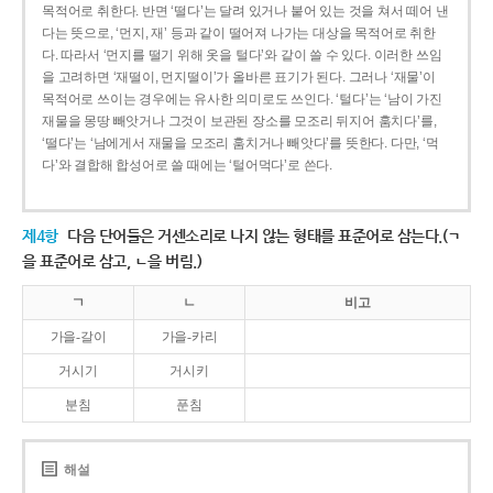
목적어로 취한다. 반면 ‘떨다’는 달려 있거나 붙어 있는 것을 쳐서 떼어 낸
다는 뜻으로, ‘먼지, 재’ 등과 같이 떨어져 나가는 대상을 목적어로 취한
다. 따라서 ‘먼지를 떨기 위해 옷을 털다’와 같이 쓸 수 있다. 이러한 쓰임
을 고려하면 ‘재떨이, 먼지떨이’가 올바른 표기가 된다. 그러나 ‘재물’이
목적어로 쓰이는 경우에는 유사한 의미로도 쓰인다. ‘털다’는 ‘남이 가진
재물을 몽땅 빼앗거나 그것이 보관된 장소를 모조리 뒤지어 훔치다’를,
‘떨다’는 ‘남에게서 재물을 모조리 훔치거나 빼앗다’를 뜻한다. 다만, ‘먹
다’와 결합해 합성어로 쓸 때에는 ‘털어먹다’로 쓴다.
제4항
다음 단어들은 거센소리로 나지 않는 형태를 표준어로 삼는다.(ㄱ
을 표준어로 삼고, ㄴ을 버림.)
ㄱ
ㄴ
비고
가을-갈이
가을-카리
거시기
거시키
분침
푼침
해설