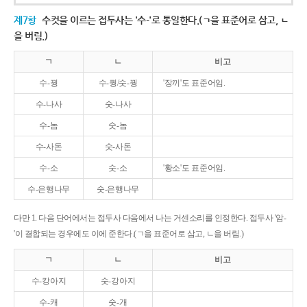
제7항
수컷을 이르는 접두사는 '수-'로 통일한다.(ㄱ을 표준어로 삼고, ㄴ
을 버림.)
ㄱ
ㄴ
비고
수-꿩
수-퀑/숫-꿩
'장끼'도 표준어임.
수-나사
숫-나사
수-놈
숫-놈
수-사돈
숫-사돈
수-소
숫-소
'황소'도 표준어임.
수-은행나무
숫-은행나무
다만 1. 다음 단어에서는 접두사 다음에서 나는 거센소리를 인정한다. 접두사 '암-
'이 결합되는 경우에도 이에 준한다.(ㄱ을 표준어로 삼고, ㄴ을 버림.)
ㄱ
ㄴ
비고
수-캉아지
숫-강아지
수-캐
숫-개