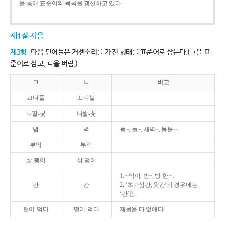
을 통해 표준어의 목록을 갱신하고 있다.
제1절 자음
제3항
다음 단어들은 거센소리를 가진 형태를 표준어로 삼는다.(ㄱ을 표
준어로 삼고, ㄴ을 버림.)
ㄱ
ㄴ
비고
끄나풀
끄나불
나팔-꽃
나발-꽃
녘
녁
동~, 들~, 새벽~, 동틀 ~.
부엌
부억
살-쾡이
삵-괭이
1. ~막이, 빈~, 방 한 ~.
칸
간
2. ‘초가삼간, 윗간’의 경우에는
‘간’임.
털어-먹다
떨어-먹다
재물을 다 없애다.