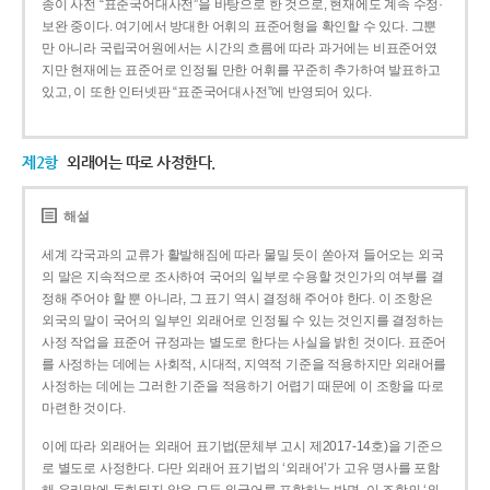
종이 사전 “표준국어대사전”을 바탕으로 한 것으로, 현재에도 계속 수정·
보완 중이다. 여기에서 방대한 어휘의 표준어형을 확인할 수 있다. 그뿐
만 아니라 국립국어원에서는 시간의 흐름에 따라 과거에는 비표준어였
지만 현재에는 표준어로 인정될 만한 어휘를 꾸준히 추가하여 발표하고
있고, 이 또한 인터넷판 “표준국어대사전”에 반영되어 있다.
제2항
외래어는 따로 사정한다.
해설
세계 각국과의 교류가 활발해짐에 따라 물밀 듯이 쏟아져 들어오는 외국
의 말은 지속적으로 조사하여 국어의 일부로 수용할 것인가의 여부를 결
정해 주어야 할 뿐 아니라, 그 표기 역시 결정해 주어야 한다. 이 조항은
외국의 말이 국어의 일부인 외래어로 인정될 수 있는 것인지를 결정하는
사정 작업을 표준어 규정과는 별도로 한다는 사실을 밝힌 것이다. 표준어
를 사정하는 데에는 사회적, 시대적, 지역적 기준을 적용하지만 외래어를
사정하는 데에는 그러한 기준을 적용하기 어렵기 때문에 이 조항을 따로
마련한 것이다.
이에 따라 외래어는 외래어 표기법(문체부 고시 제2017-14호)을 기준으
로 별도로 사정한다. 다만 외래어 표기법의 ‘외래어’가 고유 명사를 포함