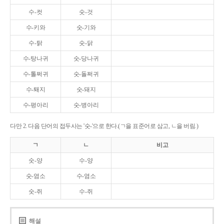
수-컷
숫-것
수-키와
숫-기와
수-탉
숫-닭
수-탕나귀
숫-당나귀
수-톨쩌귀
숫-돌쩌귀
수-퇘지
숫-돼지
수-평아리
숫-병아리
다만 2. 다음 단어의 접두사는 '숫-'으로 한다.(ㄱ을 표준어로 삼고, ㄴ을 버림.)
ㄱ
ㄴ
비고
숫-양
수-양
숫-염소
수-염소
숫-쥐
수-쥐
해설