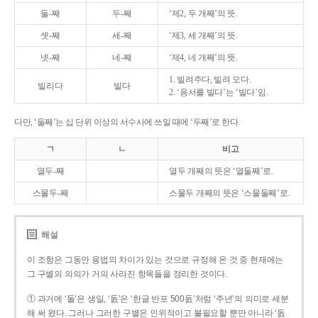
둘-째
두-째
‘제2, 두 개째’의 뜻.
셋-째
세-째
‘제3, 세 개째’의 뜻.
넷-째
네-째
‘제4, 네 개째’의 뜻.
1. 빌려주다, 빌려 오다.
빌리다
빌다
2. ‘용서를 빌다’는 ‘빌다’임.
다만, ‘둘째’는 십 단위 이상의 서수사에 쓰일 때에 ‘두째’로 한다.
ㄱ
ㄴ
비고
열두-째
열두 개째의 뜻은 ‘열둘째’로.
스물두-째
스물두 개째의 뜻은 ‘스물둘째’로.
해설
이 조항은 그동안 용법의 차이가 있는 것으로 규정해 온 것 중 현재에는
그 구별의 의의가 거의 사라진 항목들을 정리한 것이다.
① 과거에 ‘돌’은 생일, ‘돐’은 ‘한글 반포 500돐’처럼 ‘주년’의 의미로 세분
해 써 왔다. 그러나 그러한 구별은 인위적이고 불필요할 뿐만 아니라 ‘돐