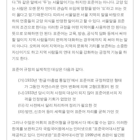
다.”와 같은 말에서 ‘두’는 서울말이기는 하지만 표준어는 아니다. 교양 있
는 사람은 오랜 문자 언어의 관습적 쓰임에 영향을 받아 ‘도’라고 쓰는 것
이 옳다고 믿기 때문이다. 따라서 서울말은 서울 지역의 말을 바탕으로
하되 언중들의 교양 의식을 반영한 말이라고 할 수 있다. 서울말을 표준
어의 조건으로 한다는 이러한 규정을 어떤 지역어를 사용하면 안 된다는
뜻으로 오해하면 안 된다. 표준어는 교육, 방송, 공식적 담화 등에서 써야
할 말이지 지역 사람들끼리 편하게 대화하는 경우에까지 꼭 써야 하는 말
이 아니다. 오히려 여러 지역어는 지역의 문화적 가치를 보존하는 소중한
자산이기도 하고 지역 사람들의 연대 의식을 강화하는 긍정적 기능을 하
기도 한다.
표준어 규정의 실제적인 대상은 다음과 같다.
(가) 1933년 ‘한글 마춤법 통일안’에서 표준어로 규정하였던 형태
가 그동안 자연스러운 언어 변화에 의해 고형(古形)이 된 것
(나) 1933년 당시 미처 사정의 대상이 되지 않아 표준어로서의 자
격을 인정받을 기회가 없었던 것
(다) 각 사전에서 달리 처리하여 정리가 필요한 것
(라) 방언, 신조어 등이 세력을 얻어 표준어 자리를 굳혀 가던 것
그러나 수많은 어휘의 표준어형을 규정에서 다 예시할 수는 없다. 이러한
한계를 보완하고자 국립국어원에서는 인터넷으로 “표준국어대사전”을
제공하고 있다. 인터넷판 “표준국어대사전”은 1999년에 초판이 발간된