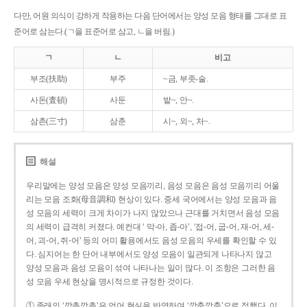
다만, 어원 의식이 강하게 작용하는 다음 단어에서는 양성 모음 형태를 그대로 표
준어로 삼는다.(ㄱ을 표준어로 삼고, ㄴ을 버림.)
ㄱ
ㄴ
비고
부조(扶助)
부주
~금, 부좃-술.
사돈(査頓)
사둔
밭~, 안~.
삼촌(三寸)
삼춘
시~, 외~, 처~.
해설
우리말에는 양성 모음은 양성 모음끼리, 음성 모음은 음성 모음끼리 어울
리는 모음 조화(母音調和) 현상이 있다. 중세 국어에서는 양성 모음과 음
성 모음의 세력이 크게 차이가 나지 않았으나 근대를 거치면서 음성 모음
의 세력이 급격히 커졌다. 예컨대 ‘ 막-아, 좁-아’, ‘접-어, 굽-어, 재-어, 세-
어, 괴-어, 쥐-어’ 등의 어미 활용에서도 음성 모음의 우세를 확인할 수 있
다. 심지어는 한 단어 내부에서도 양성 모음이 일관되게 나타나지 않고
양성 모음과 음성 모음이 섞여 나타나는 일이 많다. 이 조항은 그러한 음
성 모음 우세 현상을 명시적으로 규정한 것이다.
① 종래의 ‘깡총깡총’은 언어 현실을 반영하여 ‘깡충깡충’으로 정했다. 이