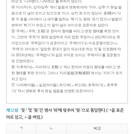
라요’도 ‘나무랬다, 나무래요’를 취하지 않는다.
④ ‘미시/미수, 상치/상추’ 역시 발음의 변화에 따라 ‘미수, 상추’가 현실 발
음으로 더 널리 쓰이고 있으므로 ‘미시, 상치’로 쓰지 않는다. 종(種)이 다
른 두 동물 사이에서 난 새끼를 말하는 ‘튀기’는 원래 ‘트기’였으나 발음이
변하여 ‘튀기’가 되었고 이 말이 널리 쓰이므로 표준어로 삼았다.
⑤ ‘주책(←주착, 主着)’은 한자어 형태를 버리고 변한 형태를 취한 것이
다. 그런데 ‘주착’이 원래 일정하게 자리 잡힌 주장이나 판단력이라는 뜻
이었으므로 ‘주책없다’가 표준어이고 ‘주책이다’는 비표준형이었으나,
‘주책’의 의미로서 ‘일정한 줏대가 없이 되는대로 하는 짓’을 인정함에 따
라 2016년에는 ‘주책없다’와 같은 의미로 쓰이는 ‘주책이다’를 표준형으
로 인정하였다.
⑥ ‘지루하다(←지리하다, 支離--)’ 역시 한자어 어원의 형태를 버리고 변
한 형태를 취한 것이다. 그러나 ‘지리멸렬(支離滅裂)’에서는 ‘지리’가 유지
되고 있다.
⑦ ‘시러베아들(←실업의아들), 허드레(←허드래), 호루라기(←호루루
기)’ 역시 변화된 후의 현실 발음을 반영한 표준어이다.
제12항
‘웃-’ 및 ‘윗-’은 명사 ‘위’에 맞추어 ‘윗-’으로 통일한다.(ㄱ을 표준
어로 삼고, ㄴ을 버림.)
ㄱ
ㄴ
비고