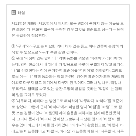
해설
제11항은 제8항~제10항에서 제시한 모음 변화에 속하지 않는 예들을 보
인 조항이다. 변화된 발음이 굳어진 경우 그것을 표준으로 삼는다는 원칙
은 동일하게 적용된다.
① ‘-구려’와 ‘-구료’는 미묘한 의미 차가 있는 듯도 하나 언중이 분명히 의
식할 수 없으므로 ‘-구려’ 쪽만 살린 것이다.
② 원래 ‘깍정이’였던 말이 ‘ㅣ’ 역행 동화를 겪으면 ‘깍젱이’가 되어야 하
는데, 언어 현실에서 ‘ㅐ’와 ‘ㅔ’가 발음으로 뚜렷이 구별되지 않고 표기상
‘ㅐ’를 선호한다는 점에 근거하여 표준어를 ‘깍쟁이’로 정하였다. 그럼으
로써 이는 ‘ㅣ’ 역행 동화와는 직접 관련이 없어진 표준어가 되어 제9항의
예외로 다루지 않고 여기에서 다루게 된 것이다. 그러나 밤나무, 떡갈나
무 따위의 열매를 싸고 있는 술잔 모양의 받침을 뜻하는 ‘깍정이’는 원래
의 말을 그대로 두었다.
③ ‘나무래다, 바래다’는 방언으로 해석하여 ‘나무라다, 바라다’를 표준어
로 삼았다. 그런데 근래 ‘바라다’에서 파생된 명사 ‘바람’을 ‘바램’으로 잘
못 쓰는 경향이 있다. ‘바람[風]’과의 혼동을 피하려는 심리 때문인 듯하
다. 그러나 동사가 ‘바라다’인 이상 그로부터 파생된 명사가 ‘바램’이 될
수는 없어 비고에서 이를 명기하였다. ‘바라다’의 활용형으로, ‘바랬다, 바
래요’는 비표준형이고 ‘바랐다, 바라요’가 표준형이 된다. ‘나무랐다, 나무