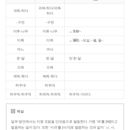
괴퍅-하다/괴팩-
괴팍-하다
하다
-구먼
-구면
미루-나무
미류-나무
←美柳~.
미륵
미력
←彌勒. ~보살, ~불, 돌~.
여느
여늬
온-달
왼-달
만 한 달.
으레
으례
케케-묵다
켸켸-묵다
허우대
허위대
허우적-허우적
허위적-허위적
허우적-거리다.
해설
일부 방언에서는 이중 모음을 단모음으로 발음한다. 가령 ‘벼’를 [베]라고
발음하는 일이 있다. 또한 ‘사과’를 [사가]로 발음하는 것과 같이 ‘ㅚ, ㅟ,