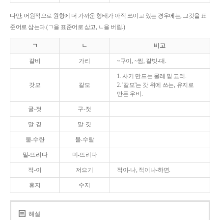
다만, 어원적으로 원형에 더 가까운 형태가 아직 쓰이고 있는 경우에는, 그것을 표
준어로 삼는다.(ㄱ을 표준어로 삼고, ㄴ을 버림.)
ㄱ
ㄴ
비고
갈비
가리
~구이, ~찜, 갈빗-대.
1. 사기 만드는 물레 밑 고리.
갓모
갈모
2. '갈모'는 갓 위에 쓰는, 유지로
만든 우비.
굴-젓
구-젓
말-곁
말-겻
물-수란
물-수랄
밀-뜨리다
미-뜨리다
적-이
저으기
적이-나, 적이나-하면.
휴지
수지
해설