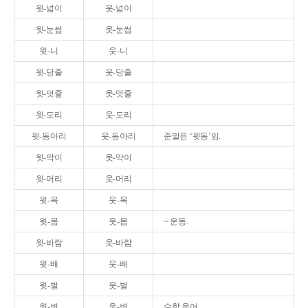
윗-넓이
웃-넓이
윗-눈썹
웃-눈썹
윗-니
웃-니
윗-당줄
웃-당줄
윗-덧줄
웃-덧줄
윗-도리
웃-도리
윗-동아리
웃-동아리
준말은 ‘윗동’임.
윗-막이
웃-막이
윗-머리
웃-머리
윗-목
웃-목
윗-몸
웃-몸
~ 운동.
윗-바람
웃-바람
윗-배
웃-배
윗-벌
웃-벌
윗-변
웃-변
수학 용어.