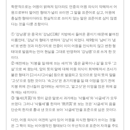
학문적으로는 어원이 밝혀져 있더라도 언중의 어원 의식이 약해져서 어
원으로부터 멀어진 형태가 널리 쓰이면 그 말을 표준어로 삼고, 어원에
충실한 형태이더라도 현실적으로 쓰이지 않는 말은 표준어로 삼지 않겠
다는 것을 다룬 조항이다.
① ‘강낭콩’은 중국의 ‘강남(江南)’ 지방에서 들여온 콩이기 때문에 붙여진
이름인데, ‘강남’의 형태가 변하여 ‘강낭’이 되었다. 제9항의 ‘남비’가 ‘냄
비’로 변한 것과 마찬가지로 언중이 이미 어원을 인식하지 않고 변한 형
태대로 발음하는 언어 현실을 그대로 반영하여 ‘강낭콩’으로 쓰게 한 것
이다.
② 예전에는 ‘지붕을 일 때에 쓰는 새끼’와 ‘좁은 골목이나 길’을 모두 ‘고
샅’으로 써 왔는데, 앞의 뜻의 말에 대해 어원 의식이 희박해져서 조사가
붙은 형태가 [고사시/고사슬] 등으로 발음되고 있으므로 앞의 뜻의 말을
‘고삿’으로 정한 것이다. ‘속고삿’은 초가지붕을 일 때 이엉을 얹기 전에
지붕 위에 건너질러 잡아매는 새끼이고, ‘겉고삿’은 이엉을 얹은 위에 걸
쳐 매는 새끼이다.
③ ‘월세(月貰)’와 뜻이 같은 말로서 과거에는 ‘삭월세’와 ‘사글세’가 모두
쓰였다. 그러나 ‘삭월세’를 한자어 ‘朔月貰’로 보는 것은 ‘사글세’의 음을
단순히 한자로 흉내 낸 것으로 보아 ‘사글세’만을 표준으로 삼은 것이다.
다만, 어원 의식이 여전히 남아 있어 어원을 의식한 형태가 쓰이는 것들
은 그 짝이 되는 비어원적인 형태보다 더 우선적으로 표준어 자격을 주도