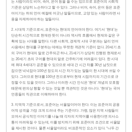
는 사람이라도 비어, 속어, 은어 등을 쓸 수는 있으므로 표준어의 사회적
기준은 상당히 느슨하다고 할 수 있다. 그러나 비어, 속어, 은어 등은 표준
어이기는 하되 언어 예절에 어긋난 말들이므로, 교양 있는 사람이라면 사
용을 자제하여야 하는 말들이다.
2. 시대적 기준으로서, 표준어는 현대의 언어여야 한다. 여기서 ‘현대’는
단순히 시간적으로 현재란 뜻이 아니라 역사적 흐름에서 현재와 같은 구
획에 있는 시대를 말한다. 다른 사회적, 경제적 시대 구분과는 달리 언어
사용에서 현대를 구분하는 데에는 뚜렷한 객관적 기준이 없다. 20세기 초
의 구어가 현대의 말로 간주되곤 하나, 21세기가 상당히 진행된 현재로서
는 20세기 초의 구어를 현대의 말로 간주하기에 어려움이 있다. 한 시대
에 최대 4세대가 공존할 수 있으므로 세대 간 시간 차를 30년 남짓으로
잡으면 넉넉잡아 100년 정도의 시간 차가 있는 말들이 한 시대에 쓰일 수
있다. 그러므로 현대를 100년 전으로부터 현재 시점까지의 기간으로 규
정할 수도 있을 것이다. 그러나 이러한 시간 인식은 ‘현대’ 개념의 모호함
때문에 편의상 행할 수 있는 것일 뿐 객관적인 것은 아니다. ‘현대’는 국어
언중들의 직관으로 이해하여야 한다.
3. 지역적 기준으로서, 표준어는 서울말이어야 한다. 이는 표준어의 공용
어적 성격을 가장 크게 드러내 주는 기준이다. 가령, 많은 지역 사람들이
모여서 공식적인 이야기를 나눌 때 각자의 지역어를 사용한다면 의사소
통이 어려워질 수 있는데, 이를 방지하기 위해 표준어의 조건으로 서울말
을 제시한 것이다. 물론 서울말이라도 비표준적인 요소가 있다. “나두 간