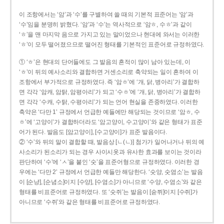
이 조항에서는 ‘암’과 ‘수’를 구별하여 쓸 때의 기본적 표준어는 ‘암’과
‘수’임을 분명히 밝혔다. ‘암’과 ‘수’는 역사적으로 ‘암ㅎ, 수ㅎ’과 같이
‘ㅎ’을 맨 마지막 음으로 가지고 있는 말이었으나 현대에 와서는 이러한
‘ㅎ’이 모두 떨어졌으므로 떨어진 형태를 기본적인 표준어로 규정하였다.
① ‘ㅎ’은 현대의 단어들에도 그 발음의 흔적이 많이 남아 있는데, 이
‘ㅎ’이 뒤의 예사소리와 결합하면 거센소리로 축약되는 일이 흔하여 이
조항에서 부가적으로 규정하였다. 즉 ‘암ㅎ’에 ‘개, 닭, 병아리’가 결합하
면 각각 ‘암캐, 암탉, 암평아리’가 되고 ‘수ㅎ’에 ‘개, 닭, 병아리’가 결합하
면 각각 ‘수캐, 수탉, 수평아리’가 되는 언어 현실을 존중하였다. 이러한
축약은 ‘다만 1’ 규정에서 언급한 예들에만 해당되는 것이므로 ‘암ㅎ, 수
ㅎ’에 ‘고양이’가 결합하더라도 ‘암고양이, 수고양이’와 같은 형태가 표준
어가 된다. 발음도 [암고양이], [수고양이]가 표준 발음이다.
② ‘수’와 뒤의 말이 결합할 때, 발음상 [ㄴ(ㄴ)] 첨가가 일어나거나 뒤의 예
사소리가 된소리가 되는 경우 사이시옷과 유사한 효과를 보이는 것이라
판단하여 ‘수’에 ‘ㅅ’을 붙인 ‘숫’을 표준어형으로 규정하였다. 이러한 경
우에는 ‘다만 2’ 규정에서 언급한 예들만 해당한다. ‘숫양, 숫염소’는 발음
이 [순냥], [순념소]이지 [수양], [수염소]가 아니므로 ‘수양, 수염소’와 같은
형태를 비표준어로 규정하였다. 또 ‘숫쥐’는 발음이 [숟쮜]이지 [수쥐]가
아니므로 ‘수쥐’와 같은 형태를 비표준어로 규정하였다.