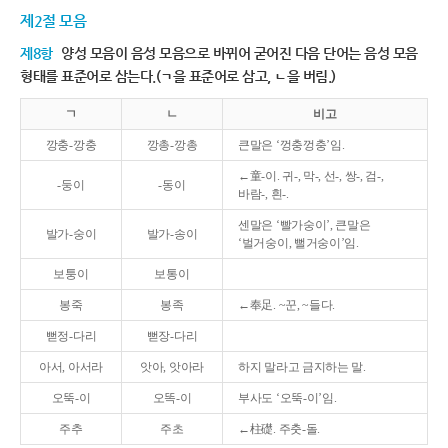
제2절 모음
제8항
양성 모음이 음성 모음으로 바뀌어 굳어진 다음 단어는 음성 모음
형태를 표준어로 삼는다.(ㄱ을 표준어로 삼고, ㄴ을 버림.)
ㄱ
ㄴ
비고
깡충-깡충
깡총-깡총
큰말은 ‘껑충껑충’임.
←童-이. 귀-, 막-, 선-, 쌍-, 검-,
-둥이
-동이
바람-, 흰-.
센말은 ‘빨가숭이’, 큰말은
발가-숭이
발가-송이
‘벌거숭이, 뻘거숭이’임.
보퉁이
보통이
봉죽
봉족
←奉足. ~꾼, ~들다.
뻗정-다리
뻗장-다리
아서, 아서라
앗아, 앗아라
하지 말라고 금지하는 말.
오뚝-이
오똑-이
부사도 ‘오뚝-이’임.
주추
주초
←柱礎. 주춧-돌.