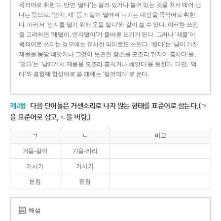
목적어로 취한다. 반면 ‘떨다’는 달려 있거나 붙어 있는 것을 쳐서 떼어 낸
다는 뜻으로, ‘먼지, 재’ 등과 같이 떨어져 나가는 대상을 목적어로 취한
다. 따라서 ‘먼지를 떨기 위해 옷을 털다’와 같이 쓸 수 있다. 이러한 쓰임
을 고려하면 ‘재떨이, 먼지떨이’가 올바른 표기가 된다. 그러나 ‘재물’이
목적어로 쓰이는 경우에는 유사한 의미로도 쓰인다. ‘털다’는 ‘남이 가진
재물을 몽땅 빼앗거나 그것이 보관된 장소를 모조리 뒤지어 훔치다’를,
‘떨다’는 ‘남에게서 재물을 모조리 훔치거나 빼앗다’를 뜻한다. 다만, ‘먹
다’와 결합해 합성어로 쓸 때에는 ‘털어먹다’로 쓴다.
제4항
다음 단어들은 거센소리로 나지 않는 형태를 표준어로 삼는다.(ㄱ
을 표준어로 삼고, ㄴ을 버림.)
ㄱ
ㄴ
비고
가을-갈이
가을-카리
거시기
거시키
분침
푼침
해설