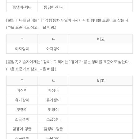
동댕이-치다
동당이-치다
[붙임 1] 다음 단어는 ‘ㅣ’ 역행 동화가 일어나지 아니한 형태를 표준어로 삼는다.
(ㄱ을 표준어로 삼고, ㄴ을 버림.)
ㄱ
ㄴ
비고
아지랑이
아지랭이
[붙임 2] 기술자에게는 ‘-장이’, 그 외에는 ‘-쟁이’가 붙는 형태를 표준어로 삼는다.
(ㄱ을 표준어로 삼고, ㄴ을 버림.)
ㄱ
ㄴ
비고
미장이
미쟁이
유기장이
유기쟁이
멋쟁이
멋장이
소금쟁이
소금장이
담쟁이-덩굴
담장이-덩굴
골목쟁이
골목장이