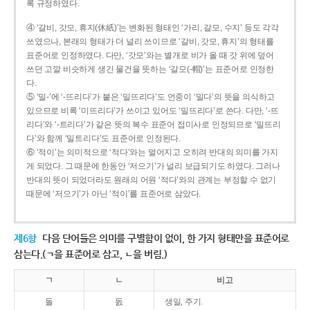
록 규정하였다.
④ ‘갈비, 갓모, 휴지(休紙)’는 변화된 형태인 ‘가리, 갈모, 수지’ 등도 각각
쓰였으나, 본래의 형태가 더 널리 쓰이므로 ‘갈비, 갓모, 휴지’의 형태를
표준어로 인정하였다. 다만, ‘갓모’와는 별개로 비가 올 때 갓 위에 덮어
쓰던 고깔 비슷하게 생긴 물건을 뜻하는 ‘갈모(-帽)’는 표준어로 인정한
다.
⑤ ‘밀-’에 ‘-뜨리다’가 붙은 ‘밀뜨리다’도 언중이 ‘밀다’의 뜻을 의식하고
있으므로 비록 ‘미뜨리다’가 쓰이고 있어도 ‘밀뜨리다’로 쓴다. 다만, ‘-뜨
리다’와 ‘-트리다’가 같은 뜻의 복수 표준어 접미사로 인정되므로 ‘밀뜨리
다’와 함께 ‘밀트리다’도 표준어로 인정된다.
⑥ ‘적이’는 의미적으로 ‘적다’와는 멀어지고 오히려 반대의 의미를 가지
게 되었다. 그 때문에 한동안 ‘저으기’가 널리 보급되기도 하였다. 그러나
반대의 뜻이 되었더라도 원래의 어원 ‘적다’와의 관계는 부정할 수 없기
때문에 ‘저으기’가 아닌 ‘적이’를 표준어로 삼았다.
제6항
다음 단어들은 의미를 구별함이 없이, 한 가지 형태만을 표준어로
삼는다.(ㄱ을 표준어로 삼고, ㄴ을 버림.)
ㄱ
ㄴ
비고
돌
돐
생일, 주기.