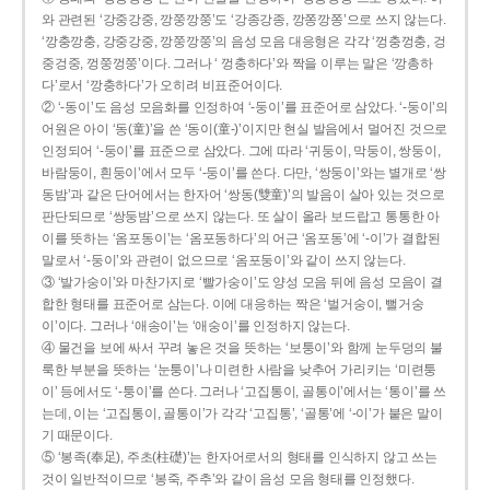
와 관련된 ‘강중강중, 깡쭝깡쭝’도 ‘강종강종, 깡쫑깡쫑’으로 쓰지 않는다.
‘깡충깡충, 강중강중, 깡쭝깡쭝’의 음성 모음 대응형은 각각 ‘껑충껑충, 겅
중겅중, 껑쭝껑쭝’이다. 그러나 ‘ 껑충하다’와 짝을 이루는 말은 ‘깡총하
다’로서 ‘깡충하다’가 오히려 비표준어이다.
② ‘-동이’도 음성 모음화를 인정하여 ‘-둥이’를 표준어로 삼았다. ‘-둥이’의
어원은 아이 ‘동(童)’을 쓴 ‘동이(童-)’이지만 현실 발음에서 멀어진 것으로
인정되어 ‘-둥이’를 표준으로 삼았다. 그에 따라 ‘귀둥이, 막둥이, 쌍둥이,
바람둥이, 흰둥이’에서 모두 ‘-둥이’를 쓴다. 다만, ‘쌍둥이’와는 별개로 ‘쌍
동밤’과 같은 단어에서는 한자어 ‘쌍동(雙童)’의 발음이 살아 있는 것으로
판단되므로 ‘쌍둥밤’으로 쓰지 않는다. 또 살이 올라 보드랍고 통통한 아
이를 뜻하는 ‘옴포동이’는 ‘옴포동하다’의 어근 ‘옴포동’에 ‘-이’가 결합된
말로서 ‘-둥이’와 관련이 없으므로 ‘옴포둥이’와 같이 쓰지 않는다.
③ ‘발가숭이’와 마찬가지로 ‘빨가숭이’도 양성 모음 뒤에 음성 모음이 결
합한 형태를 표준어로 삼는다. 이에 대응하는 짝은 ‘벌거숭이, 뻘거숭
이’이다. 그러나 ‘애송이’는 ‘애숭이’를 인정하지 않는다.
④ 물건을 보에 싸서 꾸려 놓은 것을 뜻하는 ‘보퉁이’와 함께 눈두덩의 불
룩한 부분을 뜻하는 ‘눈퉁이’나 미련한 사람을 낮추어 가리키는 ‘미련퉁
이’ 등에서도 ‘-퉁이’를 쓴다. 그러나 ‘고집통이, 골통이’에서는 ‘통이’를 쓰
는데, 이는 ‘고집통이, 골통이’가 각각 ‘고집통’, ‘골통’에 ‘-이’가 붙은 말이
기 때문이다.
⑤ ‘봉족(奉足), 주초(柱礎)’는 한자어로서의 형태를 인식하지 않고 쓰는
것이 일반적이므로 ‘봉죽, 주추’와 같이 음성 모음 형태를 인정했다.