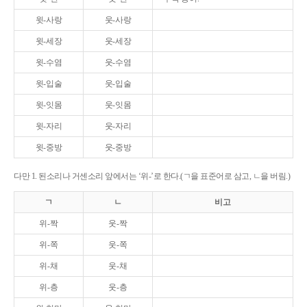
윗-사랑
웃-사랑
윗-세장
웃-세장
윗-수염
웃-수염
윗-입술
웃-입술
윗-잇몸
웃-잇몸
윗-자리
웃-자리
윗-중방
웃-중방
다만 1. 된소리나 거센소리 앞에서는 ‘위-’로 한다.(ㄱ을 표준어로 삼고, ㄴ을 버림.)
ㄱ
ㄴ
비고
위-짝
웃-짝
위-쪽
웃-쪽
위-채
웃-채
위-층
웃-층