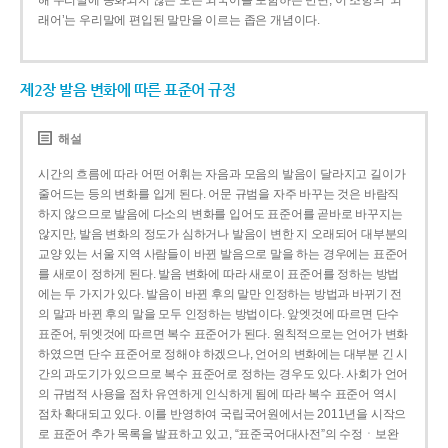
해 우리말에 동화되지 않은 모든 외국어를 포함하는 반면, 이 조항의 ‘외
래어’는 우리말에 편입된 말만을 이르는 좁은 개념이다.
제2장 발음 변화에 따른 표준어 규정
해설
시간의 흐름에 따라 어떤 어휘는 자음과 모음의 발음이 달라지고 길이가
줄어드는 등의 변화를 입게 된다. 어문 규범을 자주 바꾸는 것은 바람직
하지 않으므로 발음에 다소의 변화를 입어도 표준어를 곧바로 바꾸지는
않지만, 발음 변화의 정도가 심하거나 발음이 변한 지 오래되어 대부분의
교양 있는 서울 지역 사람들이 바뀐 발음으로 말을 하는 경우에는 표준어
를 새로이 정하게 된다. 발음 변화에 따라 새로이 표준어를 정하는 방법
에는 두 가지가 있다. 발음이 바뀐 후의 말만 인정하는 방법과 바뀌기 전
의 말과 바뀐 후의 말을 모두 인정하는 방법이다. 앞엣것에 따르면 단수
표준어, 뒤엣것에 따르면 복수 표준어가 된다. 원칙적으로는 언어가 변화
하였으면 단수 표준어로 정해야 하겠으나, 언어의 변화에는 대부분 긴 시
간의 과도기가 있으므로 복수 표준어로 정하는 경우도 있다. 사회가 언어
의 규범적 사용을 점차 유연하게 인식하게 됨에 따라 복수 표준어 역시
점차 확대되고 있다. 이를 반영하여 국립국어원에서는 2011년을 시작으
로 표준어 추가 목록을 발표하고 있고, “표준국어대사전”의 수정ㆍ보완