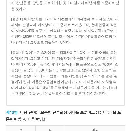
서 ‘강남콩’을 ‘강낭콩’으로 처리한 것과 마찬가지로 ‘냄비’를 표준어로 삼
은 것이다.
[붙임 1] ‘아지랑이’는 과거의 대사전들에서 ‘아지랭이’로 고쳐진 것이 교
과서에 반영되어 ‘아지랭이’가 표준어로 쓰여 왔으나, 현대 언중의 직관
이 ‘아지랑이’를 표준으로 인식하는 경향이 강해 ‘아지랑이’를 표준어로
삼았다. 1936년 “조선어 표준말 모음”에서 ‘아지랑이’를 표준어로 정한
바 있었는데 그것으로 되돌아간 것이다.
[붙임 2] ‘-장이’는 기술자에 붙는 접미사이고 ‘-쟁이’는 기타 어휘에 붙는
접미사이다. 그리고 여기서의 ‘기술자’는 ‘수공업적인 기술자’로 한정한
다. 따라서 ‘칠장이, 유기장이’에서는 ‘-장이’를 표준으로 삼고 ‘멋쟁이, 소
금쟁이, 골목쟁이’ 등에서는 ‘-쟁이’를 표준으로 삼았다. 또한 점을 치는
사람은 ‘점쟁이’가 되고 그림을 그리는 사람을 낮추어 가리키는 말은 ‘환
쟁이’가 된다. 이들은 수공업적인 기술자가 아니기 때문이다. 이처럼 의
미에 따라 ‘-장이’와 ‘-쟁이’를 구별해서 쓰기 때문에 갓을 만드는 기술자
는 ‘갓장이’, 갓을 쓴 사람을 낮잡아 이르는 말은 ‘갓쟁이’가 된다.
제10항
다음 단어는 모음이 단순화한 형태를 표준어로 삼는다.(ㄱ을 표
준어로 삼고, ㄴ을 버림.)
ㄱ
ㄴ
비고