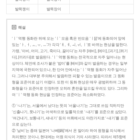
발목쟁이
발목장이
해설
‘ㅣ’ 역행 동화란 뒤에 오는 ‘ㅣ’ 모음 혹은 반모음 ‘ㅣ[j]’에 동화되어 앞에
있는 ‘ㅏ, ㅓ, ㅗ, ㅜ, ㅡ’가 각각 ‘ㅐ, ㅔ, ㅚ, ㅟ, ㅣ’로 바뀌는 현상을 말한다.
가령, ‘아비, 어미, 고기, 죽이다, 끓이다’는 자주 [애비], [에미], [괴기], [쥐기
다], [끼리다]로 발음된다. ‘ㅣ’ 역행 동화는 전국적으로 자주 일어나는 현
상이다. 체언에 조사가 붙은 ‘밥이’를 [배비]와 같이 발음하는 경우는 일부
지역에 국한되어 있으나, 한 단어 안에서는 ‘ㅣ’ 역행 동화가 자주 일어난
다. 그러나 대부분 주의해서 발음하면 피할 수 있는 발음이므로 그 동화
형을 표준어로 삼기 어렵다. 또한 이 동화 현상은 매우 광범위하여 그 동
화형을 다 표준어로 인정하면 오히려 혼란을 일으킬 우려도 있다. 그리하
여 ‘ㅣ’ 역행 동화 현상을 인정하는 표준어는 최소화하였다.
① ‘-나기’는, 서울에서 났다는 뜻의 ‘서울나기’는 그대로 쓰임 직하지만
‘신출나기, 풋나기’는 어색하므로 일률적으로 ‘-내기’를 표준으로 삼았다.
‘여간내기, 보통내기, 새내기’ 등의 어휘에서도 마찬가지로 ‘-내기’를 표준
으로 삼는다.
② ‘남비’는 종래 일본어 ‘나베[鍋]’에서 온 말이라 하여 원형을 의식해서
처리했던 것이나, 현대에는 어원 의식이 거의 사라졌다. 따라서 제5항에