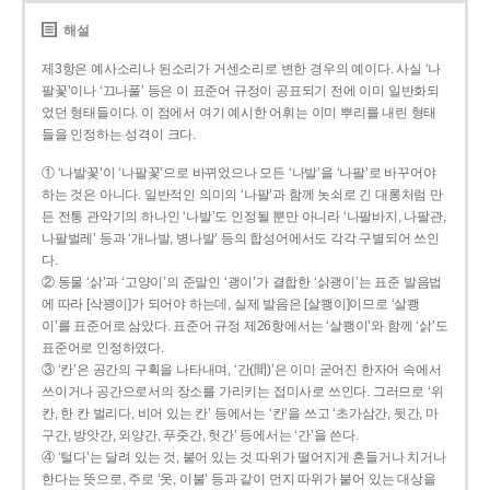
해설
제3항은 예사소리나 된소리가 거센소리로 변한 경우의 예이다. 사실 ‘나
팔꽃’이나 ‘끄나풀’ 등은 이 표준어 규정이 공표되기 전에 이미 일반화되
었던 형태들이다. 이 점에서 여기 예시한 어휘는 이미 뿌리를 내린 형태
들을 인정하는 성격이 크다.
① ‘나발꽃’이 ‘나팔꽃’으로 바뀌었으나 모든 ‘나발’을 ‘나팔’로 바꾸어야
하는 것은 아니다. 일반적인 의미의 ‘나팔’과 함께 놋쇠로 긴 대롱처럼 만
든 전통 관악기의 하나인 ‘나발’도 인정될 뿐만 아니라 ‘나팔바지, 나팔관,
나팔벌레’ 등과 ‘개나발, 병나발’ 등의 합성어에서도 각각 구별되어 쓰인
다.
② 동물 ‘삵’과 ‘고양이’의 준말인 ‘괭이’가 결합한 ‘삵괭이’는 표준 발음법
에 따라 [삭꽹이]가 되어야 하는데, 실제 발음은 [살쾡이]이므로 ‘살쾡
이’를 표준어로 삼았다. 표준어 규정 제26항에서는 ‘살쾡이’와 함께 ‘삵’도
표준어로 인정하였다.
③ ‘칸’은 공간의 구획을 나타내며, ‘간(間)’은 이미 굳어진 한자어 속에서
쓰이거나 공간으로서의 장소를 가리키는 접미사로 쓰인다. 그러므로 ‘위
칸, 한 칸 벌리다, 비어 있는 칸’ 등에서는 ‘칸’을 쓰고 ‘초가삼간, 뒷간, 마
구간, 방앗간, 외양간, 푸줏간, 헛간’ 등에서는 ‘간’을 쓴다.
④ ‘털다’는 달려 있는 것, 붙어 있는 것 따위가 떨어지게 흔들거나 치거나
한다는 뜻으로, 주로 ‘옷, 이불’ 등과 같이 먼지 따위가 붙어 있는 대상을