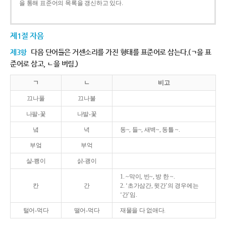
을 통해 표준어의 목록을 갱신하고 있다.
제1절 자음
제3항
다음 단어들은 거센소리를 가진 형태를 표준어로 삼는다.(ㄱ을 표
준어로 삼고, ㄴ을 버림.)
ㄱ
ㄴ
비고
끄나풀
끄나불
나팔-꽃
나발-꽃
녘
녁
동~, 들~, 새벽~, 동틀 ~.
부엌
부억
살-쾡이
삵-괭이
1. ~막이, 빈~, 방 한 ~.
칸
간
2. ‘초가삼간, 윗간’의 경우에는
‘간’임.
털어-먹다
떨어-먹다
재물을 다 없애다.