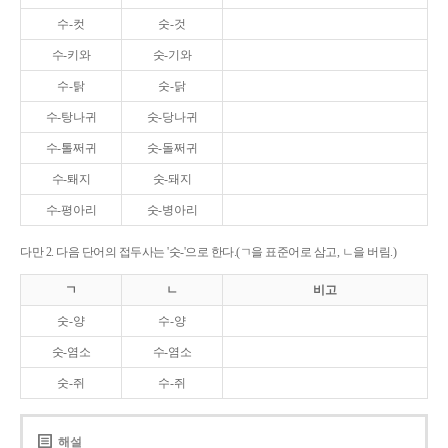
수-컷
숫-것
수-키와
숫-기와
수-탉
숫-닭
수-탕나귀
숫-당나귀
수-톨쩌귀
숫-돌쩌귀
수-퇘지
숫-돼지
수-평아리
숫-병아리
다만 2. 다음 단어의 접두사는 '숫-'으로 한다.(ㄱ을 표준어로 삼고, ㄴ을 버림.)
ㄱ
ㄴ
비고
숫-양
수-양
숫-염소
수-염소
숫-쥐
수-쥐
해설