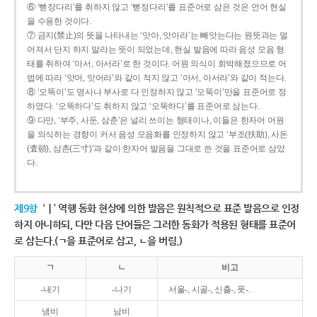
⑥ ‘뻗장다리’를 취하지 않고 ‘뻗정다리’를 표준어로 삼은 것은 언어 현실
을 수용한 것이다.
⑦ 금지(禁止)의 뜻을 나타내는 ‘앗아, 앗아라’는 빼앗는다는 원뜻과는 멀
어져서 단지 하지 말라는 뜻이 되었는데, 현실 발음에 따라 음성 모음 형
태를 취하여 ‘아서, 아서라’로 한 것이다. 어원 의식이 희박해졌으므로 어
법에 따라 ‘앗어, 앗어라’와 같이 적지 않고 ‘아서, 아서라’와 같이 적는다.
⑧ ‘오똑이’도 명사나 부사로 다 인정하지 않고 ‘오뚝이’만을 표준어로 정
하였다. ‘오똑하다’도 취하지 않고 ‘오뚝하다’를 표준어로 삼는다.
⑨ 다만, ‘부주, 사둔, 삼춘’은 널리 쓰이는 형태이나, 이들은 한자어 어원
을 의식하는 경향이 커서 음성 모음화를 인정하지 않고 ‘부조(扶助), 사돈
(査頓), 삼촌(三寸)’과 같이 한자어 발음을 그대로 쓴 것을 표준어로 삼았
다.
제9항
‘ㅣ’ 역행 동화 현상에 의한 발음은 원칙적으로 표준 발음으로 인정
하지 아니하되, 다만 다음 단어들은 그러한 동화가 적용된 형태를 표준어
로 삼는다.(ㄱ을 표준어로 삼고, ㄴ을 버림.)
ㄱ
ㄴ
비고
-내기
-나기
서울-, 시골-, 신출-, 풋-.
냄비
남비