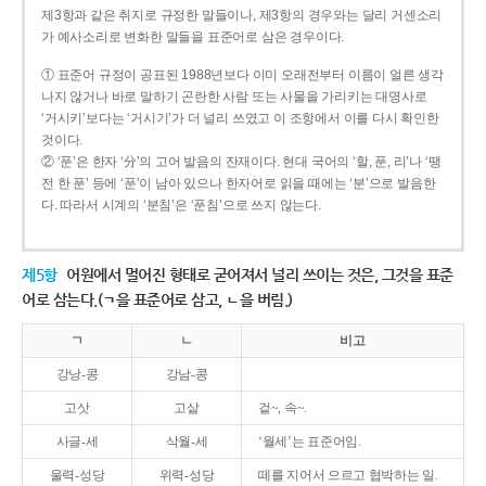
제3항과 같은 취지로 규정한 말들이나, 제3항의 경우와는 달리 거센소리
가 예사소리로 변화한 말들을 표준어로 삼은 경우이다.
① 표준어 규정이 공표된 1988년보다 이미 오래전부터 이름이 얼른 생각
나지 않거나 바로 말하기 곤란한 사람 또는 사물을 가리키는 대명사로
‘거시키’보다는 ‘거시기’가 더 널리 쓰였고 이 조항에서 이를 다시 확인한
것이다.
② ‘푼’은 한자 ‘分’의 고어 발음의 잔재이다. 현대 국어의 ‘할, 푼, 리’나 ‘땡
전 한 푼’ 등에 ‘푼’이 남아 있으나 한자어로 읽을 때에는 ‘분’으로 발음한
다. 따라서 시계의 ‘분침’은 ‘푼침’으로 쓰지 않는다.
제5항
어원에서 멀어진 형태로 굳어져서 널리 쓰이는 것은, 그것을 표준
어로 삼는다.(ㄱ을 표준어로 삼고, ㄴ을 버림.)
ㄱ
ㄴ
비고
강낭-콩
강남-콩
고삿
고샅
겉~, 속~.
사글-세
삭월-세
‘월세’는 표준어임.
울력-성당
위력-성당
떼를 지어서 으르고 협박하는 일.