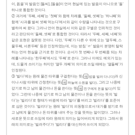
이, 돐을’의 발음인 [돌씨], [돌쓸]이 언어 현실에 있는 발음이 아니므로 ‘돌’
하나로 통합한 것이다.
② 과거에 ‘두째, 세째’는 ‘첫째’와 함께 차례를, ‘둘째, 셋째’는 ‘하나째’와
함께 ‘사과를 벌써 셋째 먹는다’에서와 같이 수량을 나타내는 것으로 구
별하여 써 왔다. 그러나 언어 현실에서 이와 같은 구별은 인위적인 것이
라고 판단되어 ‘둘째, 셋째’로 통합한 것이다. 따라서 ‘두째, 세째, 네째’와
같은 표현은 잘못된 것이다. 다만, ‘두째’가 다른 수 뒤에 오는 ‘열두째, 스
물두째, 서른두째’ 등은 인정하였는데, 이는 받침 ‘ㄹ’ 발음이 분명히 탈락
하는 언어 현실을 근거로 한 것이다. 순서가 첫 번째나 두 번째쯤 되는 차
례를 나타내는 ‘한두째’에서도 ‘두째’로 쓴다. 그러나 이에도 예외가 있는
데, 드물게 쓰이기는 하지만 ‘열두 개째’의 의미로 쓰일 때에는 ‘열둘째’가
인정된다.
③ ‘빌다’에는 원래 물건 따위를 구걸한다는 뜻
과 신
(
밥을 빌러 다니다)
예
이나 사람 따위에 간청한다는 뜻
, 그리고 나중에
(
하늘에 소원을 빌다)
예
갚기로 하고 남의 물건이나 돈을 쓴다는 뜻
이 있
(
친구에게 돈을 빌다)
예
었다. 그런데 나중에 갚기로 하고 남의 물건이나 돈을 쓴다는 뜻의 ‘빌
다’는 ‘빌리다’로 형태가 바뀜에 따라 ‘빌다’를 버리고 ‘빌리다’를 표준어
로 삼은 것이다. ‘빌리다’는 원래 ‘빌다’의 피동형으로서 대가를 받기로 하
고 남에게 물건이나 돈 따위를 내어 주는 것을 뜻하는 말이었다. 그러나
새로운 뜻으로 쓰임에 따라 원래의 의미는 잃어버리게 되었다. 그래서 원
래의 의미로는 ‘빌려주다’가 ‘빌리다’를 대신하여 쓰이게 되었다.