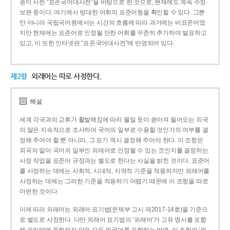
종이 사전 “표준국어대사전”을 바탕으로 한 것으로, 현재에도 계속 수정·
보완 중이다. 여기에서 방대한 어휘의 표준어형을 확인할 수 있다. 그뿐
만 아니라 국립국어원에서는 시간의 흐름에 따라 과거에는 비표준어였
지만 현재에는 표준어로 인정될 만한 어휘를 꾸준히 추가하여 발표하고
있고, 이 또한 인터넷판 “표준국어대사전”에 반영되어 있다.
제2항
외래어는 따로 사정한다.
해설
세계 각국과의 교류가 활발해짐에 따라 물밀 듯이 쏟아져 들어오는 외국
의 말은 지속적으로 조사하여 국어의 일부로 수용할 것인가의 여부를 결
정해 주어야 할 뿐 아니라, 그 표기 역시 결정해 주어야 한다. 이 조항은
외국의 말이 국어의 일부인 외래어로 인정될 수 있는 것인지를 결정하는
사정 작업을 표준어 규정과는 별도로 한다는 사실을 밝힌 것이다. 표준어
를 사정하는 데에는 사회적, 시대적, 지역적 기준을 적용하지만 외래어를
사정하는 데에는 그러한 기준을 적용하기 어렵기 때문에 이 조항을 따로
마련한 것이다.
이에 따라 외래어는 외래어 표기법(문체부 고시 제2017-14호)을 기준으
로 별도로 사정한다. 다만 외래어 표기법의 ‘외래어’가 고유 명사를 포함