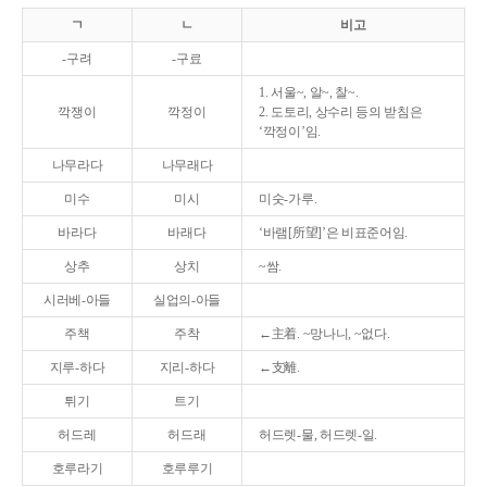
ㄱ
ㄴ
비고
-구려
-구료
1. 서울~, 알~, 찰~.
깍쟁이
깍정이
2. 도토리, 상수리 등의 받침은
‘깍정이’임.
나무라다
나무래다
미수
미시
미숫-가루.
바라다
바래다
‘바램[所望]’은 비표준어임.
상추
상치
~쌈.
시러베-아들
실업의-아들
주책
주착
←主着. ~망나니, ~없다.
지루-하다
지리-하다
←支離.
튀기
트기
허드레
허드래
허드렛-물, 허드렛-일.
호루라기
호루루기