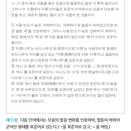
ㅘ, ㅝ’ 등의 원순 모음을 평순 모음으로 발음하는 일은 더 흔히 일어난다.
그러나 이 조항에서 다룬 단어들은 표준어 지역에서도 모음의 단순화 과
정을 겪고, 애초의 형태는 들어 보기 어렵게 된 것들이다.
① 사용 빈도가 높은 ‘괴퍅하다’는 ‘괴팍하다’로 발음이 바뀌었으므로 바
뀐 발음 ‘팍’을 인정하였다. 그러나 사용 빈도가 낮은 ‘강퍅하다, 퍅하다,
퍅성’ 등에서의 ‘퍅’은 ‘팍’으로 발음되지 않으므로 ‘퍅’이 아직도 표준어
형이다.
② ‘미류나무’는 버드나무의 한 종류이므로 ‘미류’는 어원적으로 분명히
버드나무의 의미를 담고 있는 ‘미류(美柳)’인데 이제 ‘미류’라고 발음하는
경우가 거의 없기 때문에 ‘미루나무’를 표준어로 삼았다.
③ ‘여느’도 원래 ‘여늬’였으나 이중 모음 ‘ㅢ’가 단모음 ‘ㅡ’로 변하였으므
로 ‘여느’를 표준어로 삼았다. ‘늬나노’의 ‘늬’도 언어 현실에서 [니]로 소리
나므로 ‘니나노’를 표준어로 삼는다.
④ ‘으례’ 역시 원래 ‘의례(依例)’에서 ‘으례’가 되었던 것인데 ‘례’의 발음
이 ‘레’로 바뀌었으므로 ‘으레’를 표준어로 삼았다. 한편 부사 ‘으레’에 다
시 ‘-이/-히’가 붙은 ‘으레이, 으레히’가 같은 뜻으로 쓰이는 일이 많은데,
이는 인정하지 않는다.
제11항
다음 단어에서는 모음의 발음 변화를 인정하여, 발음이 바뀌어
굳어진 형태를 표준어로 삼는다.(ㄱ을 표준어로 삼고, ㄴ을 버림.)