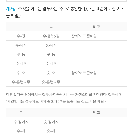
제7항
수컷을 이르는 접두사는 '수-'로 통일한다.(ㄱ을 표준어로 삼고, ㄴ
을 버림.)
ㄱ
ㄴ
비고
수-꿩
수-퀑/숫-꿩
'장끼'도 표준어임.
수-나사
숫-나사
수-놈
숫-놈
수-사돈
숫-사돈
수-소
숫-소
'황소'도 표준어임.
수-은행나무
숫-은행나무
다만 1. 다음 단어에서는 접두사 다음에서 나는 거센소리를 인정한다. 접두사 '암-
'이 결합되는 경우에도 이에 준한다.(ㄱ을 표준어로 삼고, ㄴ을 버림.)
ㄱ
ㄴ
비고
수-캉아지
숫-강아지
수-캐
숫-개