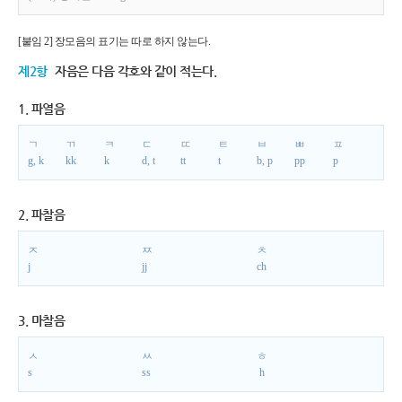
[붙임 2] 장모음의 표기는 따로 하지 않는다.
제2항
자음은 다음 각호와 같이 적는다.
1. 파열음
ㄱ
ㄲ
ㅋ
ㄷ
ㄸ
ㅌ
ㅂ
ㅃ
ㅍ
g, k
kk
k
d, t
tt
t
b, p
pp
p
2. 파찰음
ㅈ
ㅉ
ㅊ
j
jj
ch
3. 마찰음
ㅅ
ㅆ
ㅎ
s
ss
h