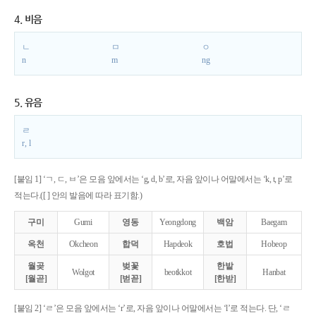
4. 비음
ㄴ
ㅁ
ㅇ
n
m
ng
5. 유음
ㄹ
r, l
[붙임 1] ‘ㄱ, ㄷ, ㅂ’은 모음 앞에서는 ‘g, d, b’로, 자음 앞이나 어말에서는 ‘k, t, p’로
적는다.([ ] 안의 발음에 따라 표기함.)
구미
Gumi
영동
Yeongdong
백암
Baegam
옥천
Okcheon
합덕
Hapdeok
호법
Hobeop
월곶
벚꽃
한밭
Wolgot
beotkkot
Hanbat
[월곧]
[벋꼳]
[한받]
[붙임 2] ‘ㄹ’은 모음 앞에서는 ‘r’로, 자음 앞이나 어말에서는 ‘l’로 적는다. 단, ‘ㄹ