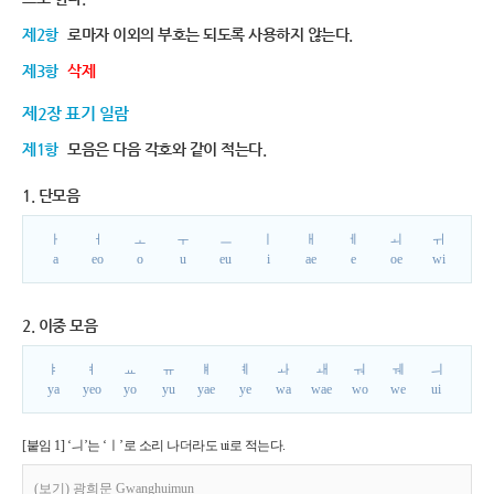
제2항
로마자 이외의 부호는 되도록 사용하지 않는다.
제3항
삭제
제2장 표기 일람
제1항
모음은 다음 각호와 같이 적는다.
1. 단모음
ㅏ
ㅓ
ㅗ
ㅜ
ㅡ
ㅣ
ㅐ
ㅔ
ㅚ
ㅟ
a
eo
o
u
eu
i
ae
e
oe
wi
2. 이중 모음
ㅑ
ㅕ
ㅛ
ㅠ
ㅒ
ㅖ
ㅘ
ㅙ
ㅝ
ㅞ
ㅢ
ya
yeo
yo
yu
yae
ye
wa
wae
wo
we
ui
[붙임 1] ‘ㅢ’는 ‘ㅣ’로 소리 나더라도 ui로 적는다.
(보기) 광희문 Gwanghuimun