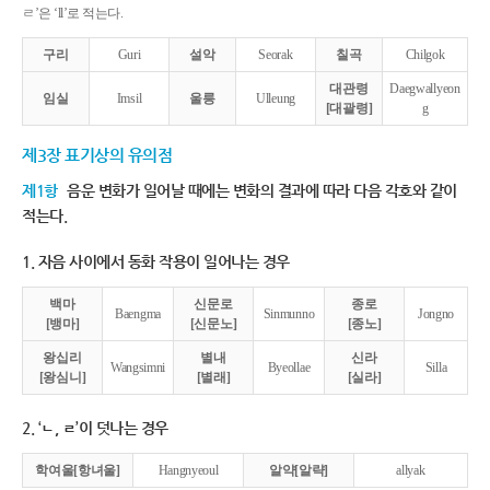
ㄹ’은 ‘ll’로 적는다.
구리
Guri
설악
Seorak
칠곡
Chilgok
대관령
Daegwallyeon
임실
Imsil
울릉
Ulleung
[대괄령]
g
제3장 표기상의 유의점
제1항
음운 변화가 일어날 때에는 변화의 결과에 따라 다음 각호와 같이
적는다.
1. 자음 사이에서 동화 작용이 일어나는 경우
백마
신문로
종로
Baengma
Sinmunno
Jongno
[뱅마]
[신문노]
[종노]
왕십리
별내
신라
Wangsimni
Byeollae
Silla
[왕심니]
[별래]
[실라]
2. ‘ㄴ, ㄹ’이 덧나는 경우
학여울[항녀울]
Hangnyeoul
알약[알략]
allyak