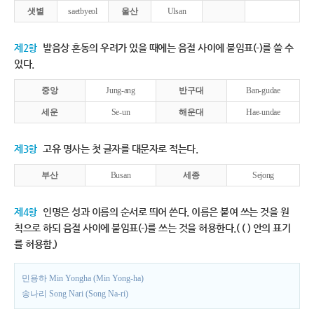
샛별
saetbyeol
울산
Ulsan
제2항
발음상 혼동의 우려가 있을 때에는 음절 사이에 붙임표(-)를 쓸 수
있다.
중앙
Jung-ang
반구대
Ban-gudae
세운
Se-un
해운대
Hae-undae
제3항
고유 명사는 첫 글자를 대문자로 적는다.
부산
Busan
세종
Sejong
제4항
인명은 성과 이름의 순서로 띄어 쓴다. 이름은 붙여 쓰는 것을 원
칙으로 하되 음절 사이에 붙임표(-)를 쓰는 것을 허용한다.( ( ) 안의 표기
를 허용함.)
민용하 Min Yongha (Min Yong-ha)
송나리 Song Nari (Song Na-ri)