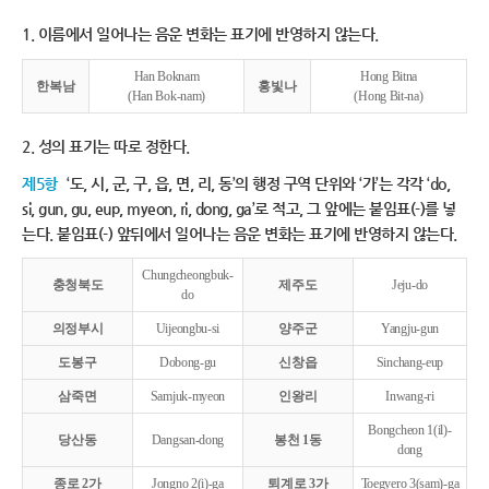
1. 이름에서 일어나는 음운 변화는 표기에 반영하지 않는다.
Han Boknam
Hong Bitna
한복남
홍빛나
(Han Bok-nam)
(Hong Bit-na)
2. 성의 표기는 따로 정한다.
제5항
‘도, 시, 군, 구, 읍, 면, 리, 동’의 행정 구역 단위와 ‘가’는 각각 ‘do,
si, gun, gu, eup, myeon, ri, dong, ga’로 적고, 그 앞에는 붙임표(-)를 넣
는다. 붙임표(-) 앞뒤에서 일어나는 음운 변화는 표기에 반영하지 않는다.
Chungcheongbuk-
충청북도
제주도
Jeju-do
do
의정부시
Uijeongbu-si
양주군
Yangju-gun
도봉구
Dobong-gu
신창읍
Sinchang-eup
삼죽면
Samjuk-myeon
인왕리
Inwang-ri
Bongcheon 1(il)-
당산동
Dangsan-dong
봉천 1동
dong
종로 2가
Jongno 2(i)-ga
퇴계로 3가
Toegyero 3(sam)-ga