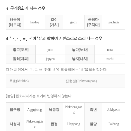
3. 구개음화가 되는 경우
해돋이
같이
굳히다
haedoji
gachi
guchida
[해도지]
[가치]
[구치다]
4. ‘ㄱ, ㄷ, ㅂ, ㅈ’이 ‘ㅎ’과 합하여 거센소리로 소리 나는 경우
좋고[조코]
joko
놓다[노타]
nota
잡혀[자펴]
japyeo
낳지[나치]
nachi
다만, 체언에서 ‘ㄱ, ㄷ, ㅂ’ 뒤에 ‘ㅎ’이 따를 때에는 ‘ㅎ’을 밝혀 적는다.
묵호(Mukho)
집현전(Jiphyeonjeon)
[붙임] 된소리되기는 표기에 반영하지 않는다.
Nakdonggan
압구정
Apgujeong
낙동강
죽변
Jukbyeon
g
Nakseongda
낙성대
합정
Hapjeong
팔당
Paldang
e