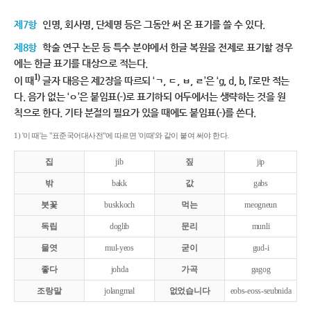
제7항
인명, 회사명, 단체명 등은 그동안 써 온 표기를 쓸 수 있다.
제8항
학술 연구 논문 등 특수 분야에서 한글 복원을 전제로 표기할 경우
에는 한글 표기를 대상으로 적는다.
1)
이 때
글자 대응은 제2장을 따르되 ‘ㄱ, ㄷ, ㅂ, ㄹ’은 ‘g, d, b, l’로만 적는
다. 음가 없는 ‘ㅇ’은 붙임표(-)로 표기하되 어두에서는 생략하는 것을 원
칙으로 한다. 기타 분절의 필요가 있을 때에도 붙임표(-)를 쓴다.
1) '이 때'는 "표준국어대사전"에 따르면 '이때'와 같이 붙여 써야 한다.
집
jib
짚
jip
밖
bakk
값
gabs
붓꽃
buskkoch
먹는
meogneun
독립
doglib
문리
munli
물엿
mul-yeos
굳이
gud-i
좋다
johda
가곡
gagog
조랑말
jolangmal
없었습니다
eobs-eoss-seubnida