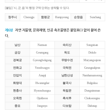
[붙임] ‘시, 군, 읍’의 행정 구역 단위는 생략할 수 있다.
청주시
Cheongju
함평군
Hampyeong
순창읍
Sunchang
제6항
자연 지물명, 문화재명, 인공 축조물명은 붙임표(-) 없이 붙여 쓴
다.
남산
Namsan
속리산
Songnisan
금강
Geumgang
독도
Dokdo
경복궁
Gyeongbokgung
무량수전
Muryangsujeon
연화교
Yeonhwagyo
극락전
Geungnakjeon
안압지
Anapji
남한산성
Namhansanseong
화랑대
Hwarangdae
불국사
Bulguksa
현충사
Hyeonchungsa
독립문
Dongnimmun
오죽헌
Ojukheon
촉석루
Chokseongnu
종묘
Jongmyo
다보탑
Dabotap