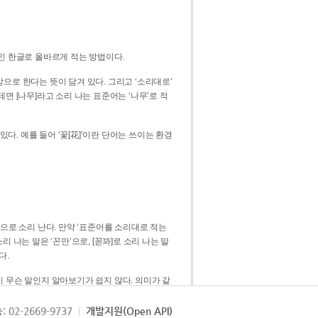
인 한글로 올바르게 적는 방법이다.
으로 한다는 뜻이 담겨 있다. 그리고 ‘소리대로’
. 예를 들어 ‘꽃[花]’이란 단어는 쓰이는 환경
 [꼳]으로 소리 난다. 만약 ‘표준어를 소리대로 적는
다.
 무슨 말인지 알아보기가 쉽지 않다. 의미가 같
쉽다. 즉 ‘꽃, 꼰, 꼳’보다는 ‘꽃’ 하나로 일관
: 02-2669-9737
개발지원(Open API)