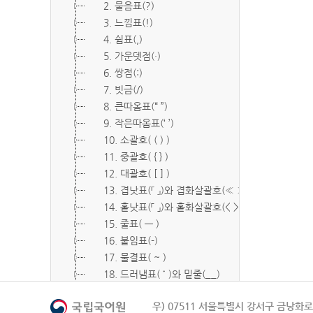
2. 물음표(?)
3. 느낌표(!)
4. 쉼표(,)
5. 가운뎃점(·)
6. 쌍점(:)
7. 빗금(/)
8. 큰따옴표(“ ”)
9. 작은따옴표(‘ ’)
10. 소괄호( ( ) )
11. 중괄호( { } )
12. 대괄호( [ ] )
13. 겹낫표(『 』)와 겹화살괄호(≪ ≫)
14. 홑낫표(「 」)와 홑화살괄호(< >)
15. 줄표( ― )
16. 붙임표(-)
17. 물결표( ~ )
18. 드러냄표( ˙ )와 밑줄(__)
19. 숨김표( O, X )
우) 07511 서울특별시 강서구 금낭화로 
20. 빠짐표( □ )