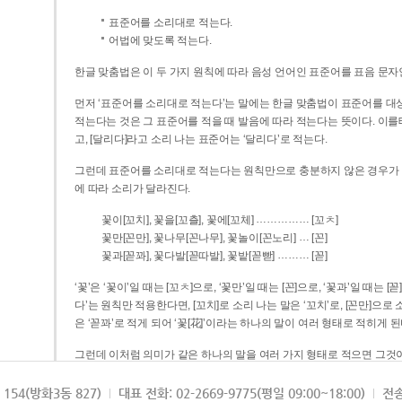
표준어를 소리대로 적는다.
어법에 맞도록 적는다.
한글 맞춤법은 이 두 가지 원칙에 따라 음성 언어인 표준어를 표음 문자
먼저 ‘표준어를 소리대로 적는다’는 말에는 한글 맞춤법이 표준어를 대상
적는다는 것은 그 표준어를 적을 때 발음에 따라 적는다는 뜻이다. 이를테면 [나무]라고 소리 나는 표준어는 ‘나무’로 적
고, [달리다]라고 소리 나는 표준어는 ‘달리다’로 적는다.
그런데 표준어를 소리대로 적는다는 원칙만으로 충분하지 않은 경우가 있다
에 따라 소리가 달라진다.
……………
꽃이[꼬치], 꽃을[꼬츨], 꽃에[꼬체]
[꼬ㅊ]
…
꽃만[꼰만], 꽃나무[꼰나무], 꽃놀이[꼰노리]
[꼰]
………
꽃과[꼳꽈], 꽃다발[꼳따발], 꽃밭[꼳빧]
[꼳]
‘꽃’은 ‘꽃이’일 때는 [꼬ㅊ]으로, ‘꽃만’일 때는 [꼰]으로, ‘꽃과’일 때는
다’는 원칙만 적용한다면, [꼬치]로 소리 나는 말은 ‘꼬치’로, [꼰만]으로 소리 나는 말은 ‘꼰만’으로, [꼳꽈]로 소리 나는 말
은 ‘꼳꽈’로 적게 되어 ‘꽃[花]’이라는 하나의 말이 여러 형태로 적히게 된
그런데 이처럼 의미가 같은 하나의 말을 여러 가지 형태로 적으면 그것이
은 하나의 말은 형태를 하나로 고정하여 일관되게 적어야 의미를 파악하기가 
되게 적는 것이 의미를 파악하는 데 효과적이다.
154(방화3동 827)
대표 전화: 02-2669-9775(평일 09:00~18:00)
전송