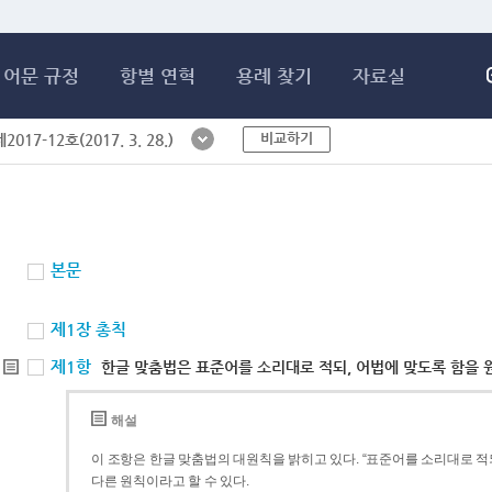
메인콘텐츠 바로가기
어문 규정
항별 연혁
용례 찾기
자료실
비교하기
017-12호(2017. 3. 28.)
본문
제1장 총칙
제1항
한글 맞춤법은 표준어를 소리대로 적되, 어법에 맞도록 함을 
해설
이 조항은 한글 맞춤법의 대원칙을 밝히고 있다. “표준어를 소리대로 적되
다른 원칙이라고 할 수 있다.