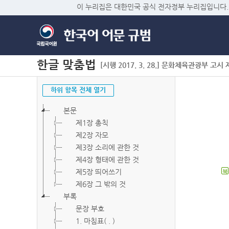
이 누리집은 대한민국 공식 전자정부 누리집입니다.
한글 맞춤법
[시행 2017. 3. 28.] 문화체육관광부 고시 제2
하위 항목 전체 열기
본문
제1장 총칙
제2장 자모
제3장 소리에 관한 것
제4장 형태에 관한 것
제5장 띄어쓰기
북
제6장 그 밖의 것
부록
문장 부호
1. 마침표( . )