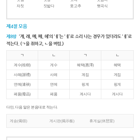
자칫
짓밟다
풋고추
햇곡식
제4절 모음
제8항
‘계, 례, 몌, 폐, 혜’의 ‘ㅖ’는 ‘ㅔ’로 소리 나는 경우가 있더라도 ‘ㅖ’로
적는다. (ㄱ을 취하고, ㄴ을 버림.)
ㄱ
ㄴ
ㄱ
ㄴ
계수(桂樹)
게수
혜택(惠澤)
헤택
사례(謝禮)
사레
계집
게집
연몌(連袂)
연메
핑계
핑게
폐품(廢品)
페품
계시다
게시다
다만, 다음 말은 본음대로 적는다.
게송(偈頌)
게시판(揭示板)
휴게실(休憩室)