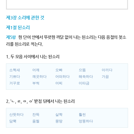
제3장 소리에 관한 것
제1절 된소리
제5항
한 단어 안에서 뚜렷한 까닭 없이 나는 된소리는 다음 음절의 첫소
리를 된소리로 적는다.
1. 두 모음 사이에서 나는 된소리
소쩍새
어깨
오빠
으뜸
아끼다
기쁘다
깨끗하다
어떠하다
해쓱하다
가끔
거꾸로
부썩
어찌
이따금
2. ‘ㄴ, ㄹ, ㅁ, ㅇ’ 받침 뒤에서 나는 된소리
산뜻하다
잔뜩
살짝
훨씬
담뿍
움찔
몽땅
엉뚱하다