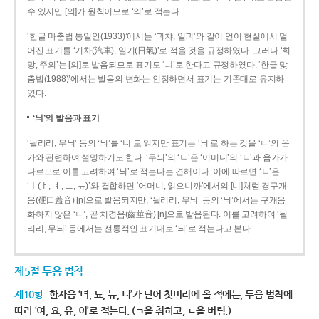
수 있지만 [의]가 원칙이므로 ‘의’로 적는다.
‘한글 마춤법 통일안(1933)’에서는 ‘긔챠, 일긔’와 같이 언어 현실에서 멀
어진 표기를 ‘기차(汽車), 일기(日氣)’로 적을 것을 규정하였다. 그러나 ‘희
망, 주의’는 [의]로 발음되므로 표기도 ‘ㅢ’로 한다고 규정하였다. ‘한글 맞
춤법(1988)’에서는 발음의 변화는 인정하면서 표기는 기존대로 유지하
였다.
‘늬’의 발음과 표기
‘늴리리, 무늬’ 등의 ‘늬’를 ‘니’로 읽지만 표기는 ‘늬’로 하는 것을 ‘ㄴ’의 음
가와 관련하여 설명하기도 한다. ‘무늬’의 ‘ㄴ’은 ‘어머니’의 ‘ㄴ’과 음가가
다르므로 이를 고려하여 ‘늬’로 적는다는 견해이다. 이에 따르면 ‘ㄴ’은
‘ㅣ(ㅑ, ㅕ, ㅛ, ㅠ)’와 결합하면 ‘어머니, 읽으니까’에서의 [니]처럼 경구개
음(硬口蓋音) [ɲ]으로 발음되지만, ‘늴리리, 무늬’ 등의 ‘늬’에서는 구개음
화하지 않은 ‘ㄴ’, 곧 치경음(齒莖音) [n]으로 발음된다. 이를 고려하여 ‘늴
리리, 무늬’ 등에서는 전통적인 표기대로 ‘늬’로 적는다고 본다.
제5절 두음 법칙
제10항
한자음 ‘녀, 뇨, 뉴, 니’가 단어 첫머리에 올 적에는, 두음 법칙에
따라 ‘여, 요, 유, 이’로 적는다. (ㄱ을 취하고, ㄴ을 버림.)