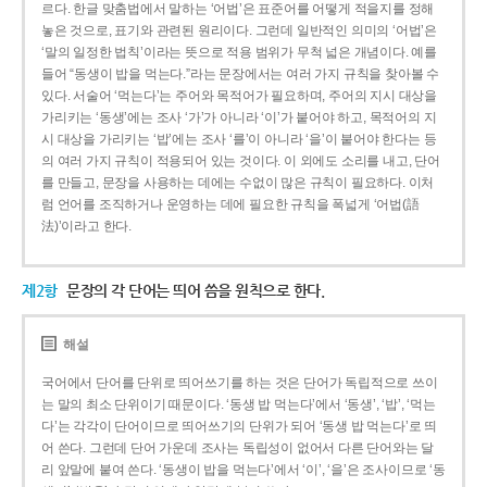
르다. 한글 맞춤법에서 말하는 ‘어법’은 표준어를 어떻게 적을지를 정해
놓은 것으로, 표기와 관련된 원리이다. 그런데 일반적인 의미의 ‘어법’은
‘말의 일정한 법칙’이라는 뜻으로 적용 범위가 무척 넓은 개념이다. 예를
들어 “동생이 밥을 먹는다.”라는 문장에서는 여러 가지 규칙을 찾아볼 수
있다. 서술어 ‘먹는다’는 주어와 목적어가 필요하며, 주어의 지시 대상을
가리키는 ‘동생’에는 조사 ‘가’가 아니라 ‘이’가 붙어야 하고, 목적어의 지
시 대상을 가리키는 ‘밥’에는 조사 ‘를’이 아니라 ‘을’이 붙어야 한다는 등
의 여러 가지 규칙이 적용되어 있는 것이다. 이 외에도 소리를 내고, 단어
를 만들고, 문장을 사용하는 데에는 수없이 많은 규칙이 필요하다. 이처
럼 언어를 조직하거나 운영하는 데에 필요한 규칙을 폭넓게 ‘어법(語
法)’이라고 한다.
제2항
문장의 각 단어는 띄어 씀을 원칙으로 한다.
해설
국어에서 단어를 단위로 띄어쓰기를 하는 것은 단어가 독립적으로 쓰이
는 말의 최소 단위이기 때문이다. ‘동생 밥 먹는다’에서 ‘동생’, ‘밥’, ‘먹는
다’는 각각이 단어이므로 띄어쓰기의 단위가 되어 ‘동생 밥 먹는다’로 띄
어 쓴다. 그런데 단어 가운데 조사는 독립성이 없어서 다른 단어와는 달
리 앞말에 붙여 쓴다. ‘동생이 밥을 먹는다’에서 ‘이’, ‘을’은 조사이므로 ‘동