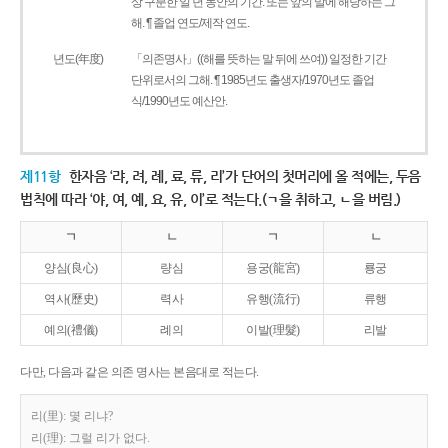
상 구분한 일 년 동안의 기간. 또는 앞의 말에 해당하는 그
해. ¶ 졸업 연도/제작 연도.
년도(年度)
「의존명사」((해를 뜻하는 말 뒤에 쓰여)) 일정한 기간
단위로서의 그해. ¶ 1985년도 출생자/1970년도 졸업
식/1990년도 예산안.
제11항
한자음 ‘랴, 려, 례, 료, 류, 리’가 단어의 첫머리에 올 적에는, 두음
법칙에 따라 ‘야, 여, 예, 요, 유, 이’로 적는다.(ㄱ을 취하고, ㄴ을 버림.)
ㄱ
ㄴ
ㄱ
ㄴ
양심(良心)
량심
용궁(龍宮)
룡궁
역사(歷史)
력사
유행(流行)
류행
예의(禮儀)
례의
이발(理髮)
리발
다만, 다음과 같은 의존 명사는 본음대로 적는다.
리(里): 몇 리냐?
리(理): 그럴 리가 없다.