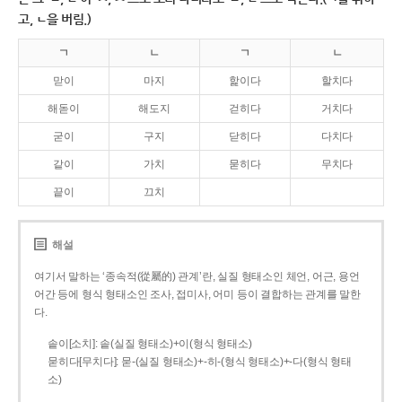
고, ㄴ을 버림.)
ㄱ
ㄴ
ㄱ
ㄴ
맏이
마지
핥이다
할치다
해돋이
해도지
걷히다
거치다
굳이
구지
닫히다
다치다
같이
가치
묻히다
무치다
끝이
끄치
해설
여기서 말하는 ‘종속적(從屬的) 관계’란, 실질 형태소인 체언, 어근, 용언
어간 등에 형식 형태소인 조사, 접미사, 어미 등이 결합하는 관계를 말한
다.
솥이[소치]: 솥(실질 형태소)+이(형식 형태소)
묻히다[무치다]: 묻­-(실질 형태소)+­-히­-(형식 형태소)+-다(형식 형태
소)