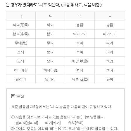
는 경우가 있더라도 ‘ㅢ’로 적는다. (ㄱ을 취하고, ㄴ을 버림.)
ㄱ
ㄴ
ㄱ
ㄴ
의의(意義)
의이
닁큼
닝큼
본의(本義)
본이
띄어쓰기
띠어쓰기
무늬[紋]
무니
씌어
씨어
보늬
보니
틔어
티어
오늬
오니
희망(希望)
히망
하늬바람
하니바람
희다
히다
늴리리
닐리리
유희(遊戱)
유히
해설
표준 발음법 제5항에서는 ‘ㅢ’의 발음을 다음과 같이 규정하고 있다.
① 자음을 첫소리로 가지고 있는 음절의 ‘ㅢ’는 [ㅣ]로 발음한다.
늴리리[닐리리]
씌어[씨어]
유희[유히]
② 단어의 첫음절 이외의 ‘의’는 [이]로, 조사 ‘의’는 [에]로 발음할 수 있다.