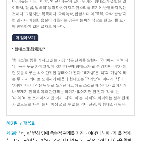
다. 이들은 ‘어간+어미’, ‘어근+어근’과 같이 두 개의 형태소가 결합된 말
이라서, ‘눈곱, 발바닥’ 등과 마찬가지로 된소리를 표기에 반영하지 않는
것이다. 그렇지만 ‘똑똑하다, 쓱싹쓱싹, 쌉쌀하다’의 ‘똑똑, 쓱싹, 쌉쌀’처
럼 같거나 비슷한 음절이 거듭되는 경우에는 예외적으로 된소리를 표기
에 반영하여 같은 글자로 적는다.
더 알아보기
형태소(形態素)란?
‘형태소’는 뜻을 가지고 있는 가장 작은 단위를 말한다. 국어에서 ‘ㅂ’이나
‘ㅣ’ 등은 뜻을 가지고 있지 않기 때문에 형태소가 될 수 없지만 ‘비’가 되
면 뜻을 이루는 최소 단위인 형태소가 된다. ‘책가방’은 ‘책’과 ‘가방’이라
는 두 가지 의미로 쪼개지기 때문에 형태소는 ‘책가방’이 아니라 ‘책’과
‘가방’이다. 더 작은 단위로 쪼개진다고 해도 쪼갰을 때 의미가 없어지거
나 쪼개기 전의 의미와 관련되는 의미가 없어지면 안 된다. ‘나비’는
‘나’와 ‘비’로 쪼개어지지만 이때 ‘나’와 ‘비’는 ‘나비’의 의미와는 전혀 관계
가 없으므로 ‘나비’는 더 이상 쪼갤 수 없는 의미 단위, 즉 형태소가 된다.
제2절 구개음화
제6항
‘ㄷ, ㅌ’ 받침 뒤에 종속적 관계를 가진 ‘- 이(-)’나 ‘- 히 -’가 올 적에
는 그 ‘ㄷ, ㅌ’이 ‘ㅈ, ㅊ’으로 소리 나더라도 ‘ㄷ, ㅌ’으로 적는다.(ㄱ을 취하