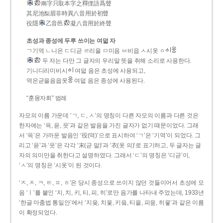
兩字只取本字之釋俚語爲聲
其尼池梨眉非時異八音用於初聲
役隱
乙音邑
凝八音用於終聲
초성과 종성에 두루 쓰이는 여덟 자
ㄱ기역 ㄴ니은 ㄷ디귿 ㄹ리을 ㅁ미음 ㅂ비읍 ㅅ시옷 ㆁ
두 자는 다만 그 글자의 우리말 뜻을 취해 소리로 사용한다.
기니디리미비시
여덟 음은 초성에 사용되고,
역은귿을음읍옷
여덟 음은 종성에 사용된다.
“훈몽자회” 범례
자모의 이름 가운데 ‘ㄱ, ㄷ, ㅅ’의 명칭이 다른 자모의 이름과 다른 것은
한자에는 ‘윽, 읃, 읏’과 같은 발음을 가진 글자가 없기 때문이었다. 그래
서 ‘윽’은 가까운 발음인 ‘役(역)’으로 표시하여 ‘ㄱ’은 ‘기역’이 되었다. 그
리고 ‘읃’과 ‘읏’은 각각 ‘末(귿 말)’과 ‘衣(옷 의)’로 표기하고, 두 글자는 글
자의 의미만을 취한다고 설명하였다. 그래서 ‘ㄷ’의 명칭은 ‘디귿’이,
‘ㅅ’의 명칭은 ‘시옷’이 된 것이다.
‘ㅈ, ㅊ, ㅋ, ㅌ, ㅍ, ㅎ’은 당시 종성으로 쓰이지 않던 것들이어서 초성에 모
음 ‘ㅣ’를 붙인 ‘지, 치, 키, 티, 피, 히’로만 음가를 나타내 주었는데, 1933년
‘한글 마춤법 통일안’에서 ‘지읒, 치읓, 키읔, 티읕, 피읖, 히읗’과 같은 이름
이 확정되었다.