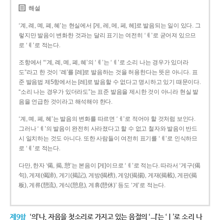
해설
‘계, 례, 몌, 폐, 혜’는 현실에서 [게, 레, 메, 페, 헤]로 발음되는 일이 있다. 그
렇지만 발음이 변화한 것과는 달리 표기는 여전히 ‘ㅖ’로 굳어져 있으므
로 ‘ㅖ’로 적는다.
조항에서 “‘계, 례, 몌, 폐, 혜’의 ‘ㅖ’는 ‘ㅔ’로 소리 나는 경우가 있더라
도”라고 한 것이 ‘례’를 [레]로 발음하는 것을 허용한다는 뜻은 아니다. 표
준 발음법 제5항에서는 [레]로 발음할 수 없다고 명시하고 있기 때문이다.
“소리 나는 경우가 있더라도”는 표준 발음을 제시한 것이 아니라 현실 발
음을 언급한 것이라고 해석해야 한다.
‘계, 몌, 폐, 혜’는 발음의 변화를 따르면 ‘ㅔ’로 적어야 할 것처럼 보인다.
그러나 ‘ㅖ’의 발음이 완전히 사라졌다고 할 수 없고 철자와 발음이 반드
시 일치하는 것도 아니다. 또한 사람들이 여전히 표기를 ‘ㅖ’로 인식하므
로 ‘ㅖ’로 적는다.
다만, 한자 ‘偈, 揭, 憩’는 본음이 [게]이므로 ‘ㅔ’로 적는다. 따라서 ‘게구(偈
句), 게제(偈諦), 게기(揭記), 게방(揭榜), 게양(揭揚), 게재(揭載), 게판(揭
板), 게류(憩流), 게식(憩息), 게휴(憩休)’ 등도 ‘게’로 적는다.
제9항
‘의’나, 자음을 첫소리로 가지고 있는 음절의 ‘ㅢ’는 ‘ㅣ’로 소리 나