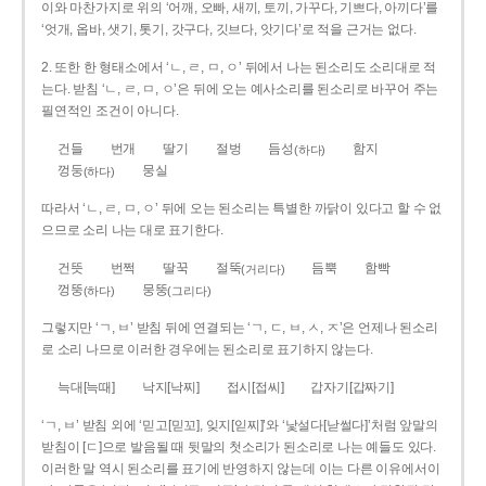
이와 마찬가지로 위의 ‘어깨, 오빠, 새끼, 토끼, 가꾸다, 기쁘다, 아끼다’를
‘엇개, 옵바, 샛기, 톳기, 갓구다, 깃브다, 앗기다’로 적을 근거는 없다.
2. 또한 한 형태소에서 ‘ㄴ, ㄹ, ㅁ, ㅇ’ 뒤에서 나는 된소리도 소리대로 적
는다. 받침 ‘ㄴ, ㄹ, ㅁ, ㅇ’은 뒤에 오는 예사소리를 된소리로 바꾸어 주는
필연적인 조건이 아니다.
건들
번개
딸기
절벙
듬성
함지
(하다)
껑둥
뭉실
(하다)
따라서 ‘ㄴ, ㄹ, ㅁ, ㅇ’ 뒤에 오는 된소리는 특별한 까닭이 있다고 할 수 없
으므로 소리 나는 대로 표기한다.
건뜻
번쩍
딸꾹
절뚝
듬뿍
함빡
(거리다)
껑뚱
뭉뚱
(하다)
(그리다)
그렇지만 ‘ㄱ, ㅂ’ 받침 뒤에 연결되는 ‘ㄱ, ㄷ, ㅂ, ㅅ, ㅈ’은 언제나 된소리
로 소리 나므로 이러한 경우에는 된소리로 표기하지 않는다.
늑대[늑때]
낙지[낙찌]
접시[접씨]
갑자기[갑짜기]
‘ㄱ, ㅂ’ 받침 외에 ‘믿고[믿꼬], 잊지[읻찌]’와 ‘낯설다[낟썰다]’처럼 앞말의
받침이 [ㄷ]으로 발음될 때 뒷말의 첫소리가 된소리로 나는 예들도 있다.
이러한 말 역시 된소리를 표기에 반영하지 않는데 이는 다른 이유에서이