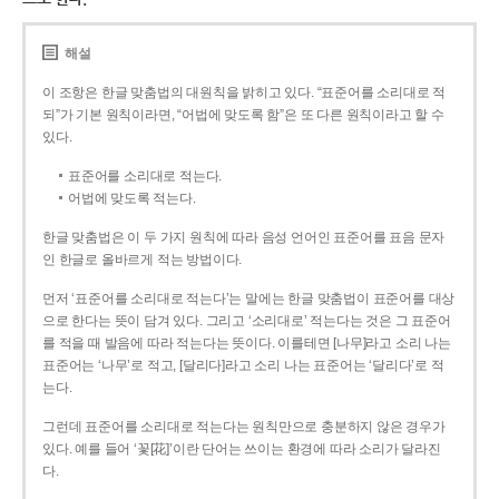
해설
이 조항은 한글 맞춤법의 대원칙을 밝히고 있다. “표준어를 소리대로 적
되”가 기본 원칙이라면, “어법에 맞도록 함”은 또 다른 원칙이라고 할 수
있다.
표준어를 소리대로 적는다.
어법에 맞도록 적는다.
한글 맞춤법은 이 두 가지 원칙에 따라 음성 언어인 표준어를 표음 문자
인 한글로 올바르게 적는 방법이다.
먼저 ‘표준어를 소리대로 적는다’는 말에는 한글 맞춤법이 표준어를 대상
으로 한다는 뜻이 담겨 있다. 그리고 ‘소리대로’ 적는다는 것은 그 표준어
를 적을 때 발음에 따라 적는다는 뜻이다. 이를테면 [나무]라고 소리 나는
표준어는 ‘나무’로 적고, [달리다]라고 소리 나는 표준어는 ‘달리다’로 적
는다.
그런데 표준어를 소리대로 적는다는 원칙만으로 충분하지 않은 경우가
있다. 예를 들어 ‘꽃[花]’이란 단어는 쓰이는 환경에 따라 소리가 달라진
다.