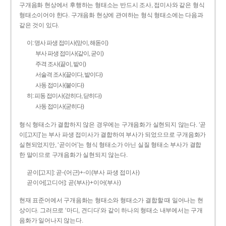
구개음화 현상에서 후행하는 형태소는 반드시 조사, 접미사와 같은 형식
형태소이어야 한다. 구개음화 현상에 관여하는 형식 형태소에는 다음과
같은 것이 있다.
이: 명사 파생 접미사(맏이, 해돋이)
부사 파생 접미사(같이, 굳이)
주격 조사(끝이, 밭이)
서술격 조사(끝이다, 밭이다)
사동 접미사(붙이다)
히: 피동 접미사(걷히다, 닫히다)
사동 접미사(굳히다)
형식 형태소가 결합하지 않은 경우에는 구개음화가 실현되지 않는다. ‘곧
이[고지]’는 부사 파생 접미사가 결합하여 부사가 되었으므로 구개음화가
실현되었지만, ‘곧이어’는 형식 형태소가 아닌 실질 형태소 부사가 결합
한 말이므로 구개음화가 실현되지 않는다.
곧이[고지]: 곧-­(어근)+­-이(부사 파생 접미사)
곧이어[고디어]: 곧(부사)+이어(부사)
현재 표준어에서 구개음화는 형태소와 형태소가 결합할 때 일어나는 현
상이다. 그러므로 ‘마디, 견디다’와 같이 하나의 형태소 내부에서는 구개
음화가 일어나지 않는다.