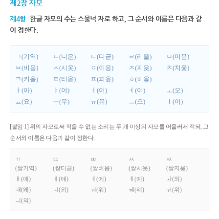
제2장 자모
제4항
한글 자모의 수는 스물넉 자로 하고, 그 순서와 이름은 다음과 같
이 정한다.
ㄱ(기역)
ㄴ(니은)
ㄷ(디귿)
ㄹ(리을)
ㅁ(미음)
ㅂ(비읍)
ㅅ(시옷)
ㅇ(이응)
ㅈ(지읒)
ㅊ(치읓)
ㅋ(키읔)
ㅌ(티읕)
ㅍ(피읖)
ㅎ(히읗)
ㅏ(아)
ㅑ(야)
ㅓ(어)
ㅕ(여)
ㅗ(오)
ㅛ(요)
ㅜ(우)
ㅠ(유)
ㅡ(으)
ㅣ(이)
[붙임 1] 위의 자모로써 적을 수 없는 소리는 두 개 이상의 자모를 어울러서 적되, 그
순서와 이름은 다음과 같이 정한다.
ㄲ
ㄸ
ㅃ
ㅆ
ㅉ
(쌍기역)
(쌍디귿)
(쌍비읍)
(쌍시옷)
(쌍지읒)
ㅐ(애)
ㅒ(얘)
ㅔ(에)
ㅖ(예)
ㅘ(와)
ㅙ(왜)
ㅚ(외)
ㅝ(워)
ㅞ(웨)
ㅟ(위)
ㅢ(의)