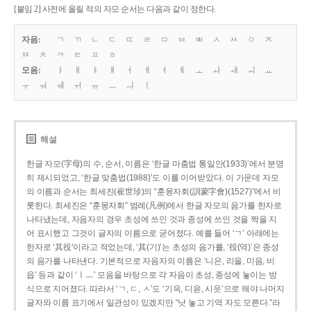
[붙임 2] 사전에 올릴 적의 자모 순서는 다음과 같이 정한다.
자음:
ㄱ
ㄲ
ㄴ
ㄷ
ㄸ
ㄹ
ㅁ
ㅂ
ㅃ
ㅅ
ㅆ
ㅇ
ㅈ
ㅉ
ㅊ
ㅋ
ㅌ
ㅍ
ㅎ
모음:
ㅏ
ㅐ
ㅑ
ㅒ
ㅓ
ㅔ
ㅕ
ㅖ
ㅗ
ㅘ
ㅙ
ㅚ
ㅛ
ㅜ
ㅝ
ㅞ
ㅟ
ㅠ
ㅡ
ㅢ
ㅣ
해설
한글 자모(字母)의 수, 순서, 이름은 ‘한글 마춤법 통일안(1933)’에서 분명
히 제시되었고, ‘한글 맞춤법(1988)’도 이를 이어받았다. 이 가운데 자모
의 이름과 순서는 최세진(崔世珍)의 “훈몽자회(訓蒙字會)(1527)”에서 비
롯한다. 최세진은 “훈몽자회” 범례(凡例)에서 한글 자모의 음가를 한자로
나타냈는데, 자음자의 경우 초성에 쓰인 것과 종성에 쓰인 것을 짝을 지
어 표시했고 그것이 글자의 이름으로 굳어졌다. 예를 들어 ‘ㄱ’ 아래에는
한자로 ‘其役’이라고 적었는데, ‘其(기)’는 초성의 음가를, ‘役(역)’은 종성
의 음가를 나타낸다. 기본적으로 자음자의 이름은 ‘니은, 리을, 미음, 비
읍’ 등과 같이 ‘ㅣㅡ’ 모음을 바탕으로 각 자음이 초성, 종성에 놓이는 방
식으로 지어졌다. 따라서 ‘ㄱ, ㄷ, ㅅ’도 ‘기윽, 디읃, 시읏’으로 해야 나머지
글자와 이름 표기에서 일관성이 있겠지만 “낫 놓고 기역 자도 모른다.”라