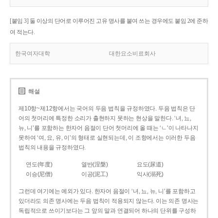
[붙임 3] 둘 이상의 단어로 이루어진 고유 명사를 붙여 쓰는 경우에도 붙임 2에 준하
여 적는다.
한국여자대학
대한요소비료회사
해설
제10항~제12항에서는 국어의 두음 법칙을 규정하였다. 두음 법칙은 단
어의 첫머리에 특정한 소리가 출현하지 못하는 현상을 말한다. ‘녀, 뇨,
뉴, 니’를 포함하는 한자어 음절이 단어 첫머리에 올 때는 ‘ㄴ’이 나타나지
못하여 ‘여, 요, 유, 이’의 형태로 실현되는데, 이 조항에서는 이러한 두음
법칙의 내용을 규정하였다.
연도(年度)
열반(涅槃)
요도(尿道)
이승(尼僧)
이공(泥工)
익사(溺死)
그런데 여기에는 예외가 있다. 한자어 음절이 ‘녀, 뇨, 뉴, 니’를 포함하고
있더라도 의존 명사에는 두음 법칙이 적용되지 않는다. 이는 의존 명사는
독립적으로 쓰이기보다는 그 앞의 말과 연결되어 하나의 단위를 구성하