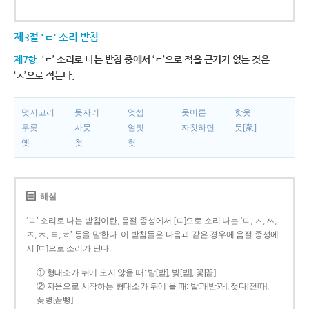
제3절 'ㄷ' 소리 받침
제7항
‘ㄷ’ 소리로 나는 받침 중에서 ‘ㄷ’으로 적을 근거가 없는 것은
‘ㅅ’으로 적는다.
덧저고리
돗자리
엇셈
웃어른
핫옷
무릇
사뭇
얼핏
자칫하면
뭇[衆]
옛
첫
헛
해설
‘ㄷ’ 소리로 나는 받침이란, 음절 종성에서 [ㄷ]으로 소리 나는 ‘ㄷ, ㅅ, ㅆ,
ㅈ, ㅊ, ㅌ, ㅎ’ 등을 말한다. 이 받침들은 다음과 같은 경우에 음절 종성에
서 [ㄷ]으로 소리가 난다.
① 형태소가 뒤에 오지 않을 때: 밭[받], 빚[빋], 꽃[꼳]
② 자음으로 시작하는 형태소가 뒤에 올 때: 밭과[받꽈], 젖다[젇따],
꽃병[꼳뼝]