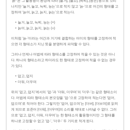
‘늙-’은 그 활용형이 환경에 따라 [늘거], [늘꼬], [늑찌], [능는] 등으로 소리
나지만 ‘늘거, 늘꼬, 늑찌, 능는’으로 적지 않고 ‘늙-’으로 어간의 형태를 고
정하여 ‘늙어, 늙고, 늙지, 늙는’으로 적는다.
늘거, 늘꼬, 늑찌, 능는 (×)
늙어, 늙고, 늙지, 늙는 (○)
이처럼 ‘늙-­’이라는 어간과 거기에 결합하는 어미의 형태를 고정하여 적
으면 각 형태소가 지닌 뜻을 분명하게 파악할 수 있다.
그러나 언제나 어법에 따라 형태소를 고정하여 적을 수 있는 것은 아니
다. 하나의 형태소라고 하더라도 한 형태로 고정하여 적을 수 없는 경우
가 있다.
덥고, 덥지
더워, 더우며
위의 ‘덥고, 덥지’에서의 ‘덥-­’과 ‘더워, 더우며’의 ‘더우-­’는 같은 형태소이
다. 어법에 따라 형태소의 본모양을 ‘덥-­’으로 고정하여 적는다면 ‘덥어,
덥으며’로 적어야 한다. 그렇지만 ‘덥어, 덥으며’는 [더버], [더브며]로 읽히
게 되므로 표준어 [더워], [더우며]의 소리를 제대로 나타낼 수 없다. 그러
므로 ‘덥고, 덥지, 더워, 더우며’는 한 형태소의 활용형이지만 그 형태를
하나로 고정할 수 없고 ‘덥-’, ‘더우-’ 두 가지로 적게 된다.