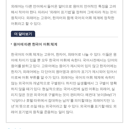
외래어는 다른 언어에서 들어온 말이므로 원어의 언어적인 특징을 고려
해서 적어야 한다. 따라서 ‘외래어 표기법’을 정하여 그에 따라 적는 것이
원칙이다. 외래어는 고유어, 한자어와 함께 국어의 어휘 체계에 정착한
어휘라고 할 수 있다.
더 알아보기
원어에 따른 한국어 어휘 체계
한국어의 어휘 체계는 고유어, 한자어, 외래어로 나눌 수 있다. 이들은 원
어에 차이가 있을 뿐 모두 한국어 어휘에 속한다. 국어사전에서는 단어의
원어를 밝히고 있다. 고유어에는 원어가 제시되어 있지 않고 한자어에는
한자가, 외래어에는 각 단어의 원어명과 로마자 표기가 제시되어 있어서
이로써 어휘 부류를 알 수가 있다. 외래어는 국어의 어휘 체계에 속하지
않는 외국어와 개념적으로 구별된다. 하지만 실생활에서 그 구별이 명확
하지 않을 때가 있다. 현실적으로는 국어사전에 실린 어휘는 외래어, 실
리지 않은 것은 외국어로 구별하는 것이 편리하다. 예컨대 ‘보이(boy)’가
‘식당이나 호텔 따위에서 접대하는 남자’를 의미할 때는 외래어지만 ‘소
년’의 뜻으로 쓰일 때는 외국어라고 할 수 있다. 외국어를 표기할 때도 외
래어 표기법의 원칙을 준용하는 일이 많다.