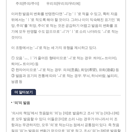
주의[주의/주이]
우리의[우리의/우리에]
이러한 발음의 변화를 반영한다면 ‘ㅢ’는 ‘ㅣ’로 적을 수 있고, 특히 자음
뒤에서는 ‘ㅣ’로 적도록 해야 할 것이다. 그러나 이미 익숙해진 표기인 ‘희
망, 주의’를 ‘히망, 주이’로 적는 것은 공감하기 어렵고 발음의 변화를 표
기에 모두 반영할 수도 없으므로 ‘ㅢ’가 ‘ㅣ’로 소리 나더라도 ‘ㅢ’로 적는
것이다.
이 조항에서는 ‘ㅢ’로 적는 세 가지 유형을 제시하고 있다.
① 모음 ‘ㅡ, ㅣ’가 줄어든 형태이므로 ‘ㅢ’로 적는 경우: 씌어(←쓰이어),
틔어(←트이어) 등
② 한자어이므로 ‘ㅢ’로 적는 경우: 의의(意義), 희망(希望), 유희(遊戱) 등
③ 발음과 표기의 전통에 따라 ‘ㅢ’로 적는 경우: 무늬, 하늬바람, 늴리리,
닁큼 등
더 알아보기
‘의’의 발음
‘의사의 책임’에서 첫음절의 ‘의’는 [의]로 발음하고 조사 ‘의’는 [의]나 [에]
로 모두 발음할 수 있다. 이들은 [이]로 소리 나는 경우가 아니라서 이 조
항과는 무관하지만, 모두 ‘의’로 적는다는 점에서 공통점이 있다. 즉 첫음
절의 ‘의’는 발음의 변화가 없으므로 ‘의’로 적고, 조사 ‘의’는 [에]로 발음할