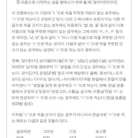
③ 모음으로 시작하는 실질 형태소가 뒤에 올 때: 젖어미[저더미]
이 조항에서는 이 가운데 ‘ㄷ’으로 적을 뚜렷한 까닭이 없는 경우에는
‘ㅅ’으로 적는다고 규정하고 있다. 다만 그 예시에서 보듯이 이는 다른 자
음으로 적을 근거가 없는 경우에도 적용된다. ‘밭, 빚, 꽃’ 등과 같이 다른
자음으로 적을 뚜렷한 까닭이 있는 경우에는 그에 따라 ‘ㅌ, ㅈ, ㅊ’ 등으
로 적지만, ‘낫, 빗’ 등과 같이 ‘ㄷ’이나 다른 자음으로 적을 뚜렷한 근거가
없는 경우는 ‘ㅅ’으로 적는 것이다. 다음과 같이 ‘ㄷ’으로 적을 뚜렷한 근
거가 있는 경우에는 당연히 ‘ㄷ’으로 적는 것이 원칙이다.
첫째, ‘맏이[마지], 맏아들[마다들]’의 ‘맏-’, ‘낟[낟ː], 낟알[나ː달], 낟가리[낟ː
까리]’의 ‘낟’처럼 원래부터 ‘ㄷ’ 받침을 가지고 있는 경우에는 ‘ㄷ’으로 적
는다. ‘곧이[고지], 곧장[곧짱]’ 등도 이에 해당한다. 둘째, ‘돋보다(←도두
보다), 딛다(←디디다), 얻다가(←어디에다가)’처럼 본말에서 준말이 만들
어지면서 ‘ㄷ’ 받침을 갖게 된 경우에도 ‘ㄷ’으로 적는다. 셋째, 한글 맞춤
법에서 규정하고 있듯이 ‘반짇고리, 사흗날, 숟가락, 이튿날’처럼 ‘ㄹ’ 소
리와 연관되어 ‘ㄷ’으로 소리 나는 경우에도 ‘ㄷ’으로 적는다.(한글 맞춤법
제29항 참조)
이처럼 ‘ㄷ’으로 적을 근거가 있는 경우가 아니어서 관습대로 ‘ㅅ’으로 적
는 예로는 다음과 같은 것들이 있다.
걸핏하면
그까짓
기껏
놋그릇
덧셈
빗장
삿대
숫접다