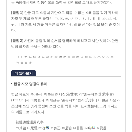
는 속담에서처럼 전통적으로 쓰여 온 것이므로 그대로 유지하였다.
[붙임 1]
한글 자모 스물넉 자만으로 적을 수 없는 소리들을 적기 위하여,
자모 두 개를 어우른 글자인 ‘ㄲ, ㄸ, ㅃ, ㅆ, ㅉ’, ‘ㅐ, ㅒ, ㅔ, ㅖ, ㅘ, ㅚ, ㅝ,
ㅟ, ㅢ’와 자모 세 개를 어우른 글자인 ‘ㅙ, ㅞ’를 쓴다는 것을 보여 준 것이
다.
[붙임 2]
사전에 올릴 적의 순서를 명확하게 하려고 제시한 것이다. 한편
받침 글자의 순서는 아래와 같다.
ㄱ ㄲ ㄳ ㄴ ㄵ ㄶ ㄷ ㄹ ㄺ ㄻ ㄼ ㄽ ㄾ ㄿ ㅀ ㅁ ㅂ ㅄ ㅅ ㅆ ㅇ ㅈ ㅊ
ㅋ ㅌ ㅍ ㅎ
더 알아보기
한글 자모 명칭의 유래
한글 자모의 수, 순서, 이름은 최세진(崔世珍)의 “훈몽자회(訓蒙字會)
(1527)”에서 비롯한다. 최세진은 “훈몽자회” 범례(凡例)에서 한글 자모가
초성에 쓰인 것과 종성에 쓰인 것을 짝을 지어 표시했는데, 그것이 자모
의 이름으로 이어졌다.
初聲終聲通用八字
ㄱ其役 ㄴ尼隱 ㄷ池
ㄹ梨乙 ㅁ眉音 ㅂ非邑 ㅅ時
ㆁ異凝