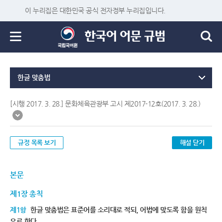
이 누리집은 대한민국 공식 전자정부 누리집입니다.
한글 맞춤법
[시행 2017. 3. 28.] 문화체육관광부 고시 제2017-12호(2017. 3. 28.)
규정 목록 보기
해설 닫기
본문
제1장 총칙
제1항
한글 맞춤법은 표준어를 소리대로 적되, 어법에 맞도록 함을 원칙
으로 한다.