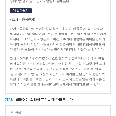
생이’, ‘밥을’과 같이 언제나 앞말에 붙여 쓴다.
더 알아보기
조사는 단어인가?
단어는 독립적으로 쓰이는 말의 최소 단위이다. 예를 들어 ‘먹는다’에서
동사의 어간 ‘먹-­’이나 어미 ‘­-는다’는 독립적으로 쓰이지 못하므로 단어가
아니다. 그래서 동사나 형용사의 어간과 여기에 결합하는 어미는 단어가
아니다. 동사의 어간이나 형용사의 어간은 어미와 서로 결합해야만 단어
가 된다. 예를 들어 ‘먹-’, ‘-는다’는 단어가 아니지만 ‘먹는다’는 단어이다.
조사는 어미와 마찬가지로 단독으로 쓰이지 못할뿐더러 체언 뒤에 연결
되어 실현된다는 점에서 일반적인 단어와는 차이가 있다. 그렇지만 조사
는 결합한 체언과 분리해도 체언이 자립성을 유지한다. ‘밥을’을 ‘밥’과
‘을’로 분리해도 ‘밥’은 여전히 자립적이다. 이러한 점은 동사나 형용사의
어간과 어미를 분리하면 어간과 어미가 모두 자립성을 잃는 것과 다른 점
이다. 이러한 이유로 조사는 어미보다는 단어에 가깝다고 할 수 있다.
제3항
외래어는 ‘외래어 표기법’에 따라 적는다.
해설