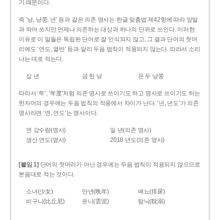
기 때문이다.
즉 ‘냥, 냥쭝, 년’ 등과 같은 의존 명사는 한글 맞춤법 제42항에 따라 앞말
과 띄어 쓰지만 언제나 의존하는 대상과 하나의 단위로 쓰인다. 이러한
이유로 이 말들은 독립된 단어로 잘 인식되지 않고, 그 결과 단어의 첫머
리에도 ‘연도, 열반’ 등과 달리 두음 법칙이 적용되지 않는다. 따라서 소리
나는 대로 적는다.
십 년
금 한 냥
은 두 냥쭝
따라서 ‘年’, ‘年度’처럼 의존 명사로 쓰이기도 하고 명사로 쓰이기도 하는
한자어의 경우에는 두음 법칙의 적용에서 차이가 난다. ‘년, 년도’가 의존
명사라면 ‘연, 연도’는 명사이다.
연 강수량(명사)
일 년(의존 명사)
생산 연도(명사)
2018 년도(의존 명사)
[붙임 1]
단어의 첫머리가 아닌 경우에는 두음 법칙이 적용되지 않으므로
본음대로 적는 것이다.
소녀(少女)
만년(晩年)
배뇨(排尿)
비구니(比丘尼)
운니(雲泥)
탐닉(耽溺)