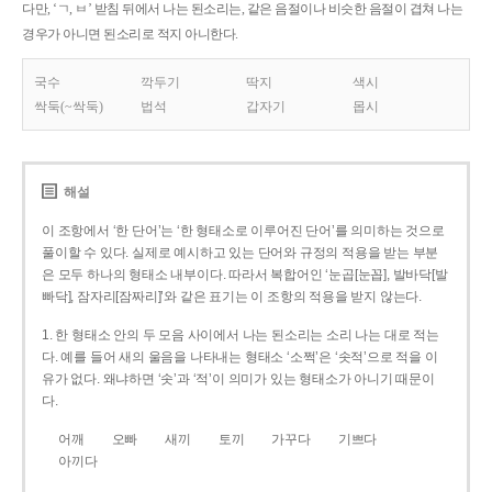
다만, ‘ㄱ, ㅂ’ 받침 뒤에서 나는 된소리는, 같은 음절이나 비슷한 음절이 겹쳐 나는
경우가 아니면 된소리로 적지 아니한다.
국수
깍두기
딱지
색시
싹둑(~싹둑)
법석
갑자기
몹시
해설
이 조항에서 ‘한 단어’는 ‘한 형태소로 이루어진 단어’를 의미하는 것으로
풀이할 수 있다. 실제로 예시하고 있는 단어와 규정의 적용을 받는 부분
은 모두 하나의 형태소 내부이다. 따라서 복합어인 ‘눈곱[눈꼽], 발바닥[발
빠닥], 잠자리[잠짜리]’와 같은 표기는 이 조항의 적용을 받지 않는다.
1. 한 형태소 안의 두 모음 사이에서 나는 된소리는 소리 나는 대로 적는
다. 예를 들어 새의 울음을 나타내는 형태소 ‘소쩍’은 ‘솟적’으로 적을 이
유가 없다. 왜냐하면 ‘솟’과 ‘적’이 의미가 있는 형태소가 아니기 때문이
다.
어깨
오빠
새끼
토끼
가꾸다
기쁘다
아끼다