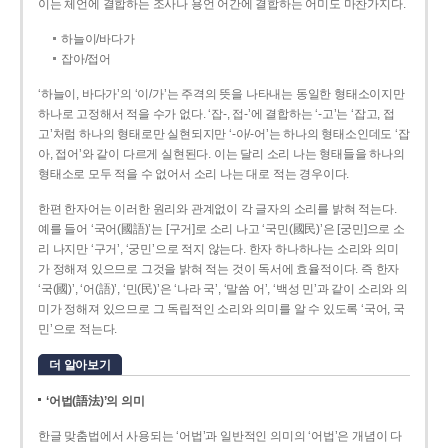
이는 체언에 결합하는 조사나 용언 어간에 결합하는 어미도 마찬가지다.
하늘이/바다가
잡아/접어
‘하늘이, 바다가’의 ‘이/가’는 주격의 뜻을 나타내는 동일한 형태소이지만
하나로 고정해서 적을 수가 없다. ‘잡-, 접-’에 결합하는 ‘-고’는 ‘잡고, 접
고’처럼 하나의 형태로만 실현되지만 ‘-아/-어’는 하나의 형태소인데도 ‘잡
아, 접어’와 같이 다르게 실현된다. 이는 달리 소리 나는 형태들을 하나의
형태소로 모두 적을 수 없어서 소리 나는 대로 적는 경우이다.
한편 한자어는 이러한 원리와 관계없이 각 글자의 소리를 밝혀 적는다.
예를 들어 ‘국어(國語)’는 [구거]로 소리 나고 ‘국민(國民)’은 [궁민]으로 소
리 나지만 ‘구거’, ‘궁민’으로 적지 않는다. 한자 하나하나는 소리와 의미
가 정해져 있으므로 그것을 밝혀 적는 것이 독서에 효율적이다. 즉 한자
‘국(國)’, ‘어(語)’, ‘민(民)’은 ‘나라 국’, ‘말씀 어’, ‘백성 민’과 같이 소리와 의
미가 정해져 있으므로 그 독립적인 소리와 의미를 알 수 있도록 ‘국어, 국
민’으로 적는다.
더 알아보기
‘어법(語法)’의 의미
한글 맞춤법에서 사용되는 ‘어법’과 일반적인 의미의 ‘어법’은 개념이 다