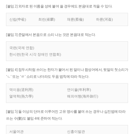
[붙임 2] 외자로 된 이름을 성에 붙여 쓸 경우에도 본음대로 적을 수 있다.
신립(申砬)
최린(崔麟)
채륜(蔡倫)
하륜(河崙)
[붙임 3] 준말에서 본음으로 소리 나는 것은 본음대로 적는다.
국련(국제 연합)
한시련(한국 시각 장애인 연합회)
[붙임 4] 접두사처럼 쓰이는 한자가 붙어서 된 말이나 합성어에서, 뒷말의 첫소리가
‘ㄴ’ 또는 ‘ㄹ’ 소리로 나더라도 두음 법칙에 따라 적는다.
역이용(逆利用)
연이율(年利率)
열역학(熱力學)
해외여행(海外旅行)
[붙임 5] 둘 이상의 단어로 이루어진 고유 명사를 붙여 쓰는 경우나 십진법에 따라
쓰는 수(數)도 붙임 4에 준하여 적는다.
서울여관
신흥이발관