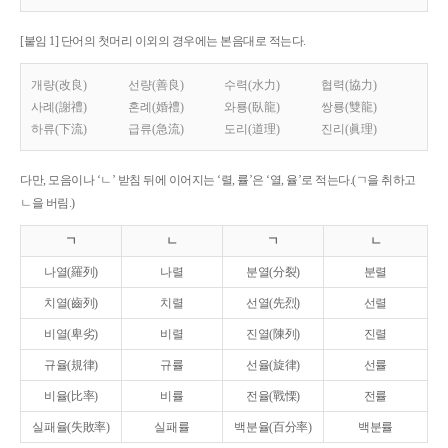
[붙임 1] 단어의 첫머리 이외의 경우에는 본음대로 적는다.
개량(改良)
선량(善良)
수력(水力)
협력(協力)
사례(謝禮)
혼례(婚禮)
와룡(臥龍)
쌍룡(雙龍)
하류(下流)
급류(急流)
도리(道理)
진리(眞理)
다만, 모음이나 ‘ㄴ’ 받침 뒤에 이어지는 ‘렬, 률’은 ‘열, 율’로 적는다.(ㄱ을 취하고
ㄴ을 버림.)
ㄱ
ㄴ
ㄱ
ㄴ
나열(羅列)
나렬
분열(分裂)
분렬
치열(齒列)
치렬
선열(先烈)
선렬
비열(卑劣)
비렬
진열(陳列)
진렬
규율(規律)
규률
선율(旋律)
선률
비율(比率)
비률
전율(戰慄)
전률
실패율(失敗率)
실패률
백분율(百分率)
백분률