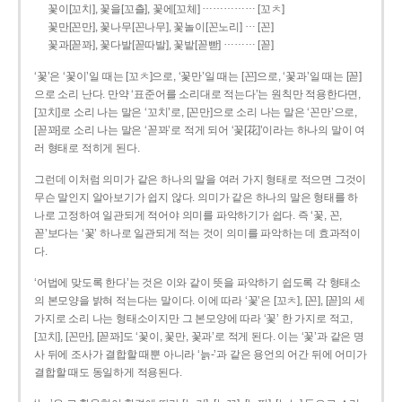
……………
꽃이[꼬치], 꽃을[꼬츨], 꽃에[꼬체]
[꼬ㅊ]
…
꽃만[꼰만], 꽃나무[꼰나무], 꽃놀이[꼰노리]
[꼰]
………
꽃과[꼳꽈], 꽃다발[꼳따발], 꽃밭[꼳빧]
[꼳]
‘꽃’은 ‘꽃이’일 때는 [꼬ㅊ]으로, ‘꽃만’일 때는 [꼰]으로, ‘꽃과’일 때는 [꼳]
으로 소리 난다. 만약 ‘표준어를 소리대로 적는다’는 원칙만 적용한다면,
[꼬치]로 소리 나는 말은 ‘꼬치’로, [꼰만]으로 소리 나는 말은 ‘꼰만’으로,
[꼳꽈]로 소리 나는 말은 ‘꼳꽈’로 적게 되어 ‘꽃[花]’이라는 하나의 말이 여
러 형태로 적히게 된다.
그런데 이처럼 의미가 같은 하나의 말을 여러 가지 형태로 적으면 그것이
무슨 말인지 알아보기가 쉽지 않다. 의미가 같은 하나의 말은 형태를 하
나로 고정하여 일관되게 적어야 의미를 파악하기가 쉽다. 즉 ‘꽃, 꼰,
꼳’보다는 ‘꽃’ 하나로 일관되게 적는 것이 의미를 파악하는 데 효과적이
다.
‘어법에 맞도록 한다’는 것은 이와 같이 뜻을 파악하기 쉽도록 각 형태소
의 본모양을 밝혀 적는다는 말이다. 이에 따라 ‘꽃’은 [꼬ㅊ], [꼰], [꼳]의 세
가지로 소리 나는 형태소이지만 그 본모양에 따라 ‘꽃’ 한 가지로 적고,
[꼬치], [꼰만], [꼳꽈]도 ‘꽃이, 꽃만, 꽃과’로 적게 된다. 이는 ‘꽃’과 같은 명
사 뒤에 조사가 결합할 때뿐 아니라 ‘늙-’과 같은 용언의 어간 뒤에 어미가
결합할 때도 동일하게 적용된다.