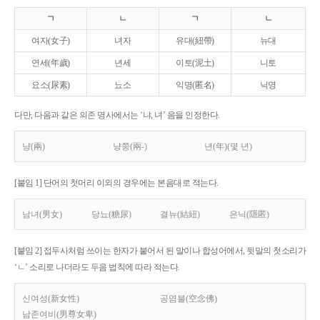
ㄱ
ㄴ
ㄱ
ㄴ
여자(女子)
녀자
유대(紐帶)
뉴대
연세(年歲)
년세
이토(泥土)
니토
요소(尿素)
뇨소
익명(匿名)
닉명
다만, 다음과 같은 의존 명사에서는 ‘냐, 녀’ 음을 인정한다.
냥(兩)
냥쭝(兩-)
년(年)(몇 년)
[붙임 1] 단어의 첫머리 이외의 경우에는 본음대로 적는다.
남녀(男女)
당뇨(糖尿)
결뉴(結紐)
은닉(隱匿)
[붙임 2] 접두사처럼 쓰이는 한자가 붙어서 된 말이나 합성어에서, 뒷말의 첫소리가
‘ㄴ’ 소리로 나더라도 두음 법칙에 따라 적는다.
신여성(新女性)
공염불(空念佛)
남존여비(男尊女卑)