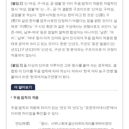
[붙임 2]
‘신-여성, 구-여성, 공-염불’은 이미 두음 법칙이 적용된 자립적인
명사 ‘여성, 염불’에 ‘신-, 구-, 공-’이 결합한 구조이므로 ‘신여성, 구여성,
공염불’로 적는다. ‘접두사처럼 쓰이는 한자’라고 한 것은 ‘신(新), 구
(舊)’와 같은 한자를 접두사로만 단정하기 어렵다는 점을 밝힌 것이다. 실
제로 ‘구(舊)’는 ‘구 시민 회관’과 같은 구성에서는 관형사로도 쓰인다. ‘남
존­-여비, 남부-­여대’ 등은 엄밀히 말하면 합성어는 아니지만, ‘남존’, ‘여
비’, ‘남부’, ‘여대’ 등이 마치 단어와 같이 인식되어 두음 법칙이 적용된 형
태로 굳어져 쓰이고 있는 것이다. 한편 ‘신년도, 구년도’ 등은 발음이 [신
년도], [구ː년도]이며 ‘신년­-도, 구년-­도’로 분석되는 구조이므로 이 규정이
적용되지 않는다.
[붙임 3]
둘 이상의 단어로 이루어진 고유 명사를 붙여 쓰는 경우에도, 결
합된 각 단어를 두음 법칙에 따라 적는다. 따라서 ‘한국 여자 농구 연맹’을
붙여서 쓰면 ‘한국여자농구연맹’이 된다.
더 알아보기
두음 법칙의 적용
두음 법칙의 적용에 차이가 있는 ‘연도’와 ‘년도’는 “표준국어대사전”에서
이러한 차이점을 확인할 수 있다.
연도(年度)
「명사」 사무나 회계 결산 따위의 처리를 위하여 편의