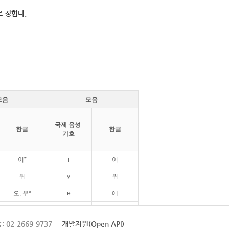
 정한다.
모음
모음
국제 음성
한글
한글
기호
이*
i
이
위
y
위
오, 우*
e
에
ø
외
: 02-2669-9737
개발지원(Open API)
ɛ
에