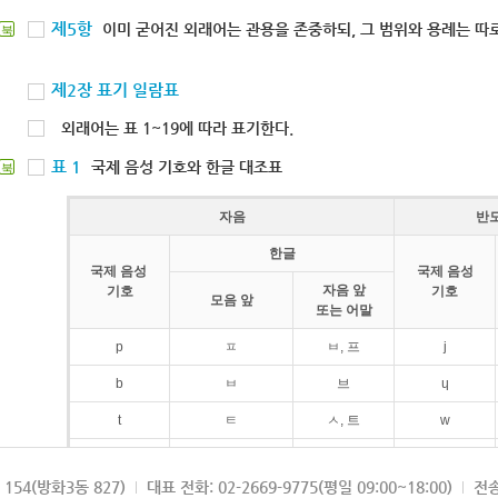
제5항
이미 굳어진 외래어는 관용을 존중하되, 그 범위와 용례는 따로
북
제2장 표기 일람표
외래어는 표 1~19에 따라 표기한다.
표 1
국제 음성 기호와 한글 대조표
북
자음
반
한글
국제 음성
국제 음성
자음 앞
기호
기호
모음 앞
또는 어말
p
ㅍ
ㅂ, 프
j
b
ㅂ
브
ɥ
t
ㅌ
ㅅ, 트
w
d
ㄷ
드
154(방화3동 827)
대표 전화: 02-2669-9775(평일 09:00~18:00)
전송
k
ㅋ
ㄱ, 크