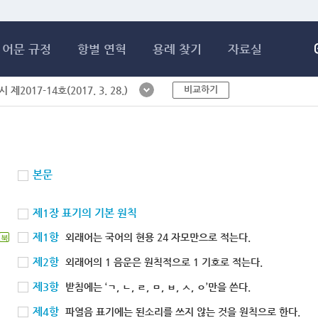
메인콘텐츠 바로가기
어문 규정
항별 연혁
용례 찾기
자료실
비교하기
제2017-14호(2017. 3. 28.)
본문
제1장 표기의 기본 원칙
제1항
외래어는 국어의 현용 24 자모만으로 적는다.
북
제2항
외래어의 1 음운은 원칙적으로 1 기호로 적는다.
제3항
받침에는 ‘ㄱ, ㄴ, ㄹ, ㅁ, ㅂ, ㅅ, ㅇ’만을 쓴다.
제4항
파열음 표기에는 된소리를 쓰지 않는 것을 원칙으로 한다.