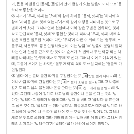
이, 돐을’의 발음인 [돌씨], [돌쓸]이 언어 현실에 있는 발음이 아니므로 ‘돌’
하나로 통합한 것이다.
② 과거에 ‘두째, 세째’는 ‘첫째’와 함께 차례를, ‘둘째, 셋째’는 ‘하나째’와
함께 ‘사과를 벌써 셋째 먹는다’에서와 같이 수량을 나타내는 것으로 구
별하여 써 왔다. 그러나 언어 현실에서 이와 같은 구별은 인위적인 것이
라고 판단되어 ‘둘째, 셋째’로 통합한 것이다. 따라서 ‘두째, 세째, 네째’와
같은 표현은 잘못된 것이다. 다만, ‘두째’가 다른 수 뒤에 오는 ‘열두째, 스
물두째, 서른두째’ 등은 인정하였는데, 이는 받침 ‘ㄹ’ 발음이 분명히 탈락
하는 언어 현실을 근거로 한 것이다. 순서가 첫 번째나 두 번째쯤 되는 차
례를 나타내는 ‘한두째’에서도 ‘두째’로 쓴다. 그러나 이에도 예외가 있는
데, 드물게 쓰이기는 하지만 ‘열두 개째’의 의미로 쓰일 때에는 ‘열둘째’가
인정된다.
③ ‘빌다’에는 원래 물건 따위를 구걸한다는 뜻
과 신
(
밥을 빌러 다니다)
예
이나 사람 따위에 간청한다는 뜻
, 그리고 나중에
(
하늘에 소원을 빌다)
예
갚기로 하고 남의 물건이나 돈을 쓴다는 뜻
이 있
(
친구에게 돈을 빌다)
예
었다. 그런데 나중에 갚기로 하고 남의 물건이나 돈을 쓴다는 뜻의 ‘빌
다’는 ‘빌리다’로 형태가 바뀜에 따라 ‘빌다’를 버리고 ‘빌리다’를 표준어
로 삼은 것이다. ‘빌리다’는 원래 ‘빌다’의 피동형으로서 대가를 받기로 하
고 남에게 물건이나 돈 따위를 내어 주는 것을 뜻하는 말이었다. 그러나
새로운 뜻으로 쓰임에 따라 원래의 의미는 잃어버리게 되었다. 그래서 원
래의 의미로는 ‘빌려주다’가 ‘빌리다’를 대신하여 쓰이게 되었다.