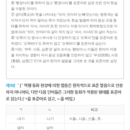
⑥ ‘뻗장다리’를 취하지 않고 ‘뻗정다리’를 표준어로 삼은 것은 언어 현실
을 수용한 것이다.
⑦ 금지(禁止)의 뜻을 나타내는 ‘앗아, 앗아라’는 빼앗는다는 원뜻과는 멀
어져서 단지 하지 말라는 뜻이 되었는데, 현실 발음에 따라 음성 모음 형
태를 취하여 ‘아서, 아서라’로 한 것이다. 어원 의식이 희박해졌으므로 어
법에 따라 ‘앗어, 앗어라’와 같이 적지 않고 ‘아서, 아서라’와 같이 적는다.
⑧ ‘오똑이’도 명사나 부사로 다 인정하지 않고 ‘오뚝이’만을 표준어로 정
하였다. ‘오똑하다’도 취하지 않고 ‘오뚝하다’를 표준어로 삼는다.
⑨ 다만, ‘부주, 사둔, 삼춘’은 널리 쓰이는 형태이나, 이들은 한자어 어원
을 의식하는 경향이 커서 음성 모음화를 인정하지 않고 ‘부조(扶助), 사돈
(査頓), 삼촌(三寸)’과 같이 한자어 발음을 그대로 쓴 것을 표준어로 삼았
다.
제9항
‘ㅣ’ 역행 동화 현상에 의한 발음은 원칙적으로 표준 발음으로 인정
하지 아니하되, 다만 다음 단어들은 그러한 동화가 적용된 형태를 표준어
로 삼는다.(ㄱ을 표준어로 삼고, ㄴ을 버림.)
ㄱ
ㄴ
비고
-내기
-나기
서울-, 시골-, 신출-, 풋-.
냄비
남비