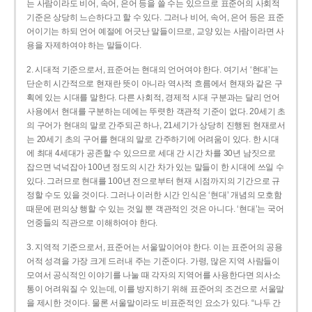
는 사람이라도 비어, 속어, 은어 등을 쓸 수는 있으므로 표준어의 사회적
기준은 상당히 느슨하다고 할 수 있다. 그러나 비어, 속어, 은어 등은 표준
어이기는 하되 언어 예절에 어긋난 말들이므로, 교양 있는 사람이라면 사
용을 자제하여야 하는 말들이다.
2. 시대적 기준으로서, 표준어는 현대의 언어여야 한다. 여기서 ‘현대’는
단순히 시간적으로 현재란 뜻이 아니라 역사적 흐름에서 현재와 같은 구
획에 있는 시대를 말한다. 다른 사회적, 경제적 시대 구분과는 달리 언어
사용에서 현대를 구분하는 데에는 뚜렷한 객관적 기준이 없다. 20세기 초
의 구어가 현대의 말로 간주되곤 하나, 21세기가 상당히 진행된 현재로서
는 20세기 초의 구어를 현대의 말로 간주하기에 어려움이 있다. 한 시대
에 최대 4세대가 공존할 수 있으므로 세대 간 시간 차를 30년 남짓으로
잡으면 넉넉잡아 100년 정도의 시간 차가 있는 말들이 한 시대에 쓰일 수
있다. 그러므로 현대를 100년 전으로부터 현재 시점까지의 기간으로 규
정할 수도 있을 것이다. 그러나 이러한 시간 인식은 ‘현대’ 개념의 모호함
때문에 편의상 행할 수 있는 것일 뿐 객관적인 것은 아니다. ‘현대’는 국어
언중들의 직관으로 이해하여야 한다.
3. 지역적 기준으로서, 표준어는 서울말이어야 한다. 이는 표준어의 공용
어적 성격을 가장 크게 드러내 주는 기준이다. 가령, 많은 지역 사람들이
모여서 공식적인 이야기를 나눌 때 각자의 지역어를 사용한다면 의사소
통이 어려워질 수 있는데, 이를 방지하기 위해 표준어의 조건으로 서울말
을 제시한 것이다. 물론 서울말이라도 비표준적인 요소가 있다. “나두 간