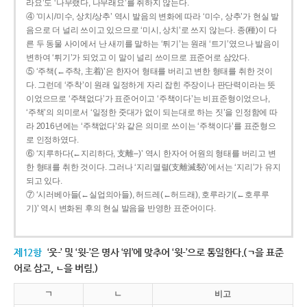
라요’도 ‘나무랬다, 나무래요’를 취하지 않는다.
④ ‘미시/미수, 상치/상추’ 역시 발음의 변화에 따라 ‘미수, 상추’가 현실 발
음으로 더 널리 쓰이고 있으므로 ‘미시, 상치’로 쓰지 않는다. 종(種)이 다
른 두 동물 사이에서 난 새끼를 말하는 ‘튀기’는 원래 ‘트기’였으나 발음이
변하여 ‘튀기’가 되었고 이 말이 널리 쓰이므로 표준어로 삼았다.
⑤ ‘주책(←주착, 主着)’은 한자어 형태를 버리고 변한 형태를 취한 것이
다. 그런데 ‘주착’이 원래 일정하게 자리 잡힌 주장이나 판단력이라는 뜻
이었으므로 ‘주책없다’가 표준어이고 ‘주책이다’는 비표준형이었으나,
‘주책’의 의미로서 ‘일정한 줏대가 없이 되는대로 하는 짓’을 인정함에 따
라 2016년에는 ‘주책없다’와 같은 의미로 쓰이는 ‘주책이다’를 표준형으
로 인정하였다.
⑥ ‘지루하다(←지리하다, 支離--)’ 역시 한자어 어원의 형태를 버리고 변
한 형태를 취한 것이다. 그러나 ‘지리멸렬(支離滅裂)’에서는 ‘지리’가 유지
되고 있다.
⑦ ‘시러베아들(←실업의아들), 허드레(←허드래), 호루라기(←호루루
기)’ 역시 변화된 후의 현실 발음을 반영한 표준어이다.
제12항
‘웃-’ 및 ‘윗-’은 명사 ‘위’에 맞추어 ‘윗-’으로 통일한다.(ㄱ을 표준
어로 삼고, ㄴ을 버림.)
ㄱ
ㄴ
비고