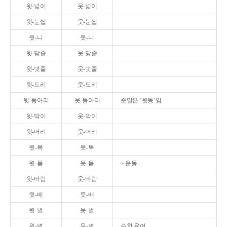
윗-넓이
웃-넓이
윗-눈썹
웃-눈썹
윗-니
웃-니
윗-당줄
웃-당줄
윗-덧줄
웃-덧줄
윗-도리
웃-도리
윗-동아리
웃-동아리
준말은 ‘윗동’임.
윗-막이
웃-막이
윗-머리
웃-머리
윗-목
웃-목
윗-몸
웃-몸
~ 운동.
윗-바람
웃-바람
윗-배
웃-배
윗-벌
웃-벌
윗-변
웃-변
수학 용어.