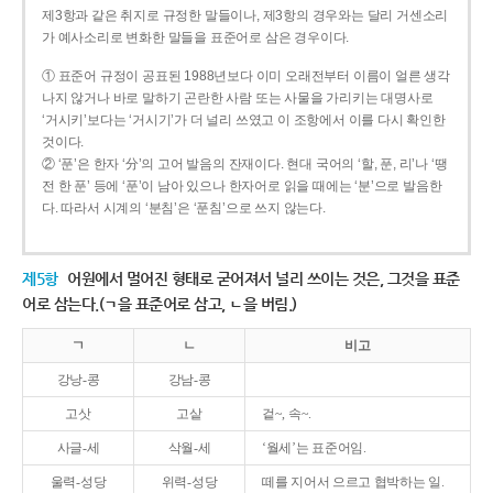
제3항과 같은 취지로 규정한 말들이나, 제3항의 경우와는 달리 거센소리
가 예사소리로 변화한 말들을 표준어로 삼은 경우이다.
① 표준어 규정이 공표된 1988년보다 이미 오래전부터 이름이 얼른 생각
나지 않거나 바로 말하기 곤란한 사람 또는 사물을 가리키는 대명사로
‘거시키’보다는 ‘거시기’가 더 널리 쓰였고 이 조항에서 이를 다시 확인한
것이다.
② ‘푼’은 한자 ‘分’의 고어 발음의 잔재이다. 현대 국어의 ‘할, 푼, 리’나 ‘땡
전 한 푼’ 등에 ‘푼’이 남아 있으나 한자어로 읽을 때에는 ‘분’으로 발음한
다. 따라서 시계의 ‘분침’은 ‘푼침’으로 쓰지 않는다.
제5항
어원에서 멀어진 형태로 굳어져서 널리 쓰이는 것은, 그것을 표준
어로 삼는다.(ㄱ을 표준어로 삼고, ㄴ을 버림.)
ㄱ
ㄴ
비고
강낭-콩
강남-콩
고삿
고샅
겉~, 속~.
사글-세
삭월-세
‘월세’는 표준어임.
울력-성당
위력-성당
떼를 지어서 으르고 협박하는 일.