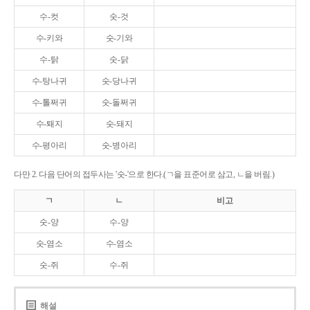
수-컷
숫-것
수-키와
숫-기와
수-탉
숫-닭
수-탕나귀
숫-당나귀
수-톨쩌귀
숫-돌쩌귀
수-퇘지
숫-돼지
수-평아리
숫-병아리
다만 2. 다음 단어의 접두사는 '숫-'으로 한다.(ㄱ을 표준어로 삼고, ㄴ을 버림.)
ㄱ
ㄴ
비고
숫-양
수-양
숫-염소
수-염소
숫-쥐
수-쥐
해설