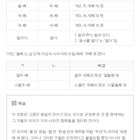
둘-째
두-째
‘제2, 두 개째’의 뜻.
셋-째
세-째
‘제3, 세 개째’의 뜻.
넷-째
네-째
‘제4, 네 개째’의 뜻.
1. 빌려주다, 빌려 오다.
빌리다
빌다
2. ‘용서를 빌다’는 ‘빌다’임.
다만, ‘둘째’는 십 단위 이상의 서수사에 쓰일 때에 ‘두째’로 한다.
ㄱ
ㄴ
비고
열두-째
열두 개째의 뜻은 ‘열둘째’로.
스물두-째
스물두 개째의 뜻은 ‘스물둘째’로.
해설
이 조항은 그동안 용법의 차이가 있는 것으로 규정해 온 것 중 현재에는
그 구별의 의의가 거의 사라진 항목들을 정리한 것이다.
① 과거에 ‘돌’은 생일, ‘돐’은 ‘한글 반포 500돐’처럼 ‘주년’의 의미로 세분
해 써 왔다. 그러나 그러한 구별은 인위적이고 불필요할 뿐만 아니라 ‘돐