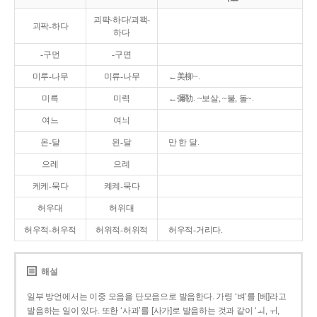
괴퍅-하다/괴팩-
괴팍-하다
하다
-구먼
-구면
미루-나무
미류-나무
←美柳~.
미륵
미력
←彌勒. ~보살, ~불, 돌~.
여느
여늬
온-달
왼-달
만 한 달.
으레
으례
케케-묵다
켸켸-묵다
허우대
허위대
허우적-허우적
허위적-허위적
허우적-거리다.
해설
일부 방언에서는 이중 모음을 단모음으로 발음한다. 가령 ‘벼’를 [베]라고
발음하는 일이 있다. 또한 ‘사과’를 [사가]로 발음하는 것과 같이 ‘ㅚ, ㅟ,