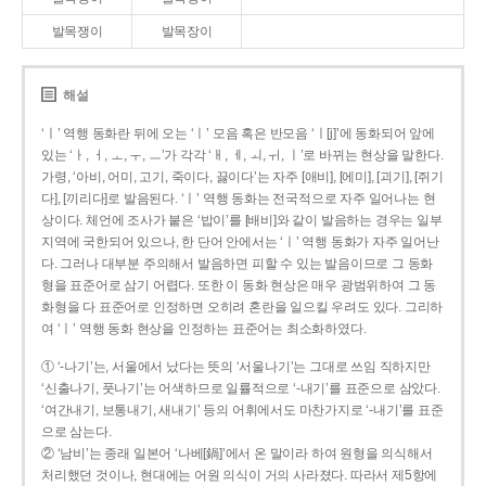
발목쟁이
발목장이
해설
‘ㅣ’ 역행 동화란 뒤에 오는 ‘ㅣ’ 모음 혹은 반모음 ‘ㅣ[j]’에 동화되어 앞에
있는 ‘ㅏ, ㅓ, ㅗ, ㅜ, ㅡ’가 각각 ‘ㅐ, ㅔ, ㅚ, ㅟ, ㅣ’로 바뀌는 현상을 말한다.
가령, ‘아비, 어미, 고기, 죽이다, 끓이다’는 자주 [애비], [에미], [괴기], [쥐기
다], [끼리다]로 발음된다. ‘ㅣ’ 역행 동화는 전국적으로 자주 일어나는 현
상이다. 체언에 조사가 붙은 ‘밥이’를 [배비]와 같이 발음하는 경우는 일부
지역에 국한되어 있으나, 한 단어 안에서는 ‘ㅣ’ 역행 동화가 자주 일어난
다. 그러나 대부분 주의해서 발음하면 피할 수 있는 발음이므로 그 동화
형을 표준어로 삼기 어렵다. 또한 이 동화 현상은 매우 광범위하여 그 동
화형을 다 표준어로 인정하면 오히려 혼란을 일으킬 우려도 있다. 그리하
여 ‘ㅣ’ 역행 동화 현상을 인정하는 표준어는 최소화하였다.
① ‘-나기’는, 서울에서 났다는 뜻의 ‘서울나기’는 그대로 쓰임 직하지만
‘신출나기, 풋나기’는 어색하므로 일률적으로 ‘-내기’를 표준으로 삼았다.
‘여간내기, 보통내기, 새내기’ 등의 어휘에서도 마찬가지로 ‘-내기’를 표준
으로 삼는다.
② ‘남비’는 종래 일본어 ‘나베[鍋]’에서 온 말이라 하여 원형을 의식해서
처리했던 것이나, 현대에는 어원 의식이 거의 사라졌다. 따라서 제5항에