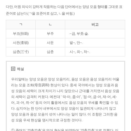
다만, 어원 의식이 강하게 작용하는 다음 단어에서는 양성 모음 형태를 그대로 표
준어로 삼는다.(ㄱ을 표준어로 삼고, ㄴ을 버림.)
ㄱ
ㄴ
비고
부조(扶助)
부주
~금, 부좃-술.
사돈(査頓)
사둔
밭~, 안~.
삼촌(三寸)
삼춘
시~, 외~, 처~.
해설
우리말에는 양성 모음은 양성 모음끼리, 음성 모음은 음성 모음끼리 어울
리는 모음 조화(母音調和) 현상이 있다. 중세 국어에서는 양성 모음과 음
성 모음의 세력이 크게 차이가 나지 않았으나 근대를 거치면서 음성 모음
의 세력이 급격히 커졌다. 예컨대 ‘ 막-아, 좁-아’, ‘접-어, 굽-어, 재-어, 세-
어, 괴-어, 쥐-어’ 등의 어미 활용에서도 음성 모음의 우세를 확인할 수 있
다. 심지어는 한 단어 내부에서도 양성 모음이 일관되게 나타나지 않고
양성 모음과 음성 모음이 섞여 나타나는 일이 많다. 이 조항은 그러한 음
성 모음 우세 현상을 명시적으로 규정한 것이다.
① 종래의 ‘깡총깡총’은 언어 현실을 반영하여 ‘깡충깡충’으로 정했다. 이