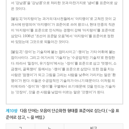
서 ‘강남콩’을 ‘강낭콩’으로 처리한 것과 마찬가지로 ‘냄비’를 표준어로 삼
은 것이다.
[붙임 1] ‘아지랑이’는 과거의 대사전들에서 ‘아지랭이’로 고쳐진 것이 교
과서에 반영되어 ‘아지랭이’가 표준어로 쓰여 왔으나, 현대 언중의 직관
이 ‘아지랑이’를 표준으로 인식하는 경향이 강해 ‘아지랑이’를 표준어로
삼았다. 1936년 “조선어 표준말 모음”에서 ‘아지랑이’를 표준어로 정한
바 있었는데 그것으로 되돌아간 것이다.
[붙임 2] ‘-장이’는 기술자에 붙는 접미사이고 ‘-쟁이’는 기타 어휘에 붙는
접미사이다. 그리고 여기서의 ‘기술자’는 ‘수공업적인 기술자’로 한정한
다. 따라서 ‘칠장이, 유기장이’에서는 ‘-장이’를 표준으로 삼고 ‘멋쟁이, 소
금쟁이, 골목쟁이’ 등에서는 ‘-쟁이’를 표준으로 삼았다. 또한 점을 치는
사람은 ‘점쟁이’가 되고 그림을 그리는 사람을 낮추어 가리키는 말은 ‘환
쟁이’가 된다. 이들은 수공업적인 기술자가 아니기 때문이다. 이처럼 의
미에 따라 ‘-장이’와 ‘-쟁이’를 구별해서 쓰기 때문에 갓을 만드는 기술자
는 ‘갓장이’, 갓을 쓴 사람을 낮잡아 이르는 말은 ‘갓쟁이’가 된다.
제10항
다음 단어는 모음이 단순화한 형태를 표준어로 삼는다.(ㄱ을 표
준어로 삼고, ㄴ을 버림.)
ㄱ
ㄴ
비고