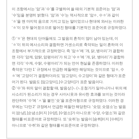
이 조항에서는 ‘암’과 ‘수’를 구별하여 쓸 때의 기본적 표준어는 ‘암’과
‘수’임을 분명히 밝혔다. ‘암’과 ‘수’는 역사적으로 ‘암ㅎ, 수ㅎ’과 같이
‘ㅎ’을 맨 마지막 음으로 가지고 있는 말이었으나 현대에 와서는 이러한
‘ㅎ’이 모두 떨어졌으므로 떨어진 형태를 기본적인 표준어로 규정하였다.
① ‘ㅎ’은 현대의 단어들에도 그 발음의 흔적이 많이 남아 있는데, 이
‘ㅎ’이 뒤의 예사소리와 결합하면 거센소리로 축약되는 일이 흔하여 이
조항에서 부가적으로 규정하였다. 즉 ‘암ㅎ’에 ‘개, 닭, 병아리’가 결합하
면 각각 ‘암캐, 암탉, 암평아리’가 되고 ‘수ㅎ’에 ‘개, 닭, 병아리’가 결합하
면 각각 ‘수캐, 수탉, 수평아리’가 되는 언어 현실을 존중하였다. 이러한
축약은 ‘다만 1’ 규정에서 언급한 예들에만 해당되는 것이므로 ‘암ㅎ, 수
ㅎ’에 ‘고양이’가 결합하더라도 ‘암고양이, 수고양이’와 같은 형태가 표준
어가 된다. 발음도 [암고양이], [수고양이]가 표준 발음이다.
② ‘수’와 뒤의 말이 결합할 때, 발음상 [ㄴ(ㄴ)] 첨가가 일어나거나 뒤의 예
사소리가 된소리가 되는 경우 사이시옷과 유사한 효과를 보이는 것이라
판단하여 ‘수’에 ‘ㅅ’을 붙인 ‘숫’을 표준어형으로 규정하였다. 이러한 경
우에는 ‘다만 2’ 규정에서 언급한 예들만 해당한다. ‘숫양, 숫염소’는 발음
이 [순냥], [순념소]이지 [수양], [수염소]가 아니므로 ‘수양, 수염소’와 같은
형태를 비표준어로 규정하였다. 또 ‘숫쥐’는 발음이 [숟쮜]이지 [수쥐]가
아니므로 ‘수쥐’와 같은 형태를 비표준어로 규정하였다.