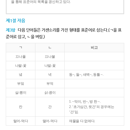
을 통해 표준어의 목록을 갱신하고 있다.
제1절 자음
제3항
다음 단어들은 거센소리를 가진 형태를 표준어로 삼는다.(ㄱ을 표
준어로 삼고, ㄴ을 버림.)
ㄱ
ㄴ
비고
끄나풀
끄나불
나팔-꽃
나발-꽃
녘
녁
동~, 들~, 새벽~, 동틀 ~.
부엌
부억
살-쾡이
삵-괭이
1. ~막이, 빈~, 방 한 ~.
칸
간
2. ‘초가삼간, 윗간’의 경우에는
‘간’임.
털어-먹다
떨어-먹다
재물을 다 없애다.