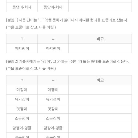
동댕이-치다
동당이-치다
[붙임 1] 다음 단어는 ‘ㅣ’ 역행 동화가 일어나지 아니한 형태를 표준어로 삼는다.
(ㄱ을 표준어로 삼고, ㄴ을 버림.)
ㄱ
ㄴ
비고
아지랑이
아지랭이
[붙임 2] 기술자에게는 ‘-장이’, 그 외에는 ‘-쟁이’가 붙는 형태를 표준어로 삼는다.
(ㄱ을 표준어로 삼고, ㄴ을 버림.)
ㄱ
ㄴ
비고
미장이
미쟁이
유기장이
유기쟁이
멋쟁이
멋장이
소금쟁이
소금장이
담쟁이-덩굴
담장이-덩굴
골목쟁이
골목장이