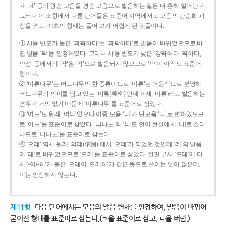
ㅘ, ㅝ’ 등의 원순 모음을 평순 모음으로 발음하는 일은 더 흔히 일어난다.
그러나 이 조항에서 다룬 단어들은 표준어 지역에서도 모음의 단순화 과
정을 겪고, 애초의 형태는 들어 보기 어렵게 된 것들이다.
① 사용 빈도가 높은 ‘괴퍅하다’는 ‘괴팍하다’로 발음이 바뀌었으므로 바
뀐 발음 ‘팍’을 인정하였다. 그러나 사용 빈도가 낮은 ‘강퍅하다, 퍅하다,
퍅성’ 등에서의 ‘퍅’은 ‘팍’으로 발음되지 않으므로 ‘퍅’이 아직도 표준어
형이다.
② ‘미류나무’는 버드나무의 한 종류이므로 ‘미류’는 어원적으로 분명히
버드나무의 의미를 담고 있는 ‘미류(美柳)’인데 이제 ‘미류’라고 발음하는
경우가 거의 없기 때문에 ‘미루나무’를 표준어로 삼았다.
③ ‘여느’도 원래 ‘여늬’였으나 이중 모음 ‘ㅢ’가 단모음 ‘ㅡ’로 변하였으므
로 ‘여느’를 표준어로 삼았다. ‘늬나노’의 ‘늬’도 언어 현실에서 [니]로 소리
나므로 ‘니나노’를 표준어로 삼는다.
④ ‘으례’ 역시 원래 ‘의례(依例)’에서 ‘으례’가 되었던 것인데 ‘례’의 발음
이 ‘레’로 바뀌었으므로 ‘으레’를 표준어로 삼았다. 한편 부사 ‘으레’에 다
시 ‘-이/-히’가 붙은 ‘으레이, 으레히’가 같은 뜻으로 쓰이는 일이 많은데,
이는 인정하지 않는다.
제11항
다음 단어에서는 모음의 발음 변화를 인정하여, 발음이 바뀌어
굳어진 형태를 표준어로 삼는다.(ㄱ을 표준어로 삼고, ㄴ을 버림.)