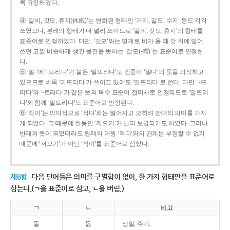
록 규정하였다.
④ ‘갈비, 갓모, 휴지(休紙)’는 변화된 형태인 ‘가리, 갈모, 수지’ 등도 각각
쓰였으나, 본래의 형태가 더 널리 쓰이므로 ‘갈비, 갓모, 휴지’의 형태를
표준어로 인정하였다. 다만, ‘갓모’와는 별개로 비가 올 때 갓 위에 덮어
쓰던 고깔 비슷하게 생긴 물건을 뜻하는 ‘갈모(-帽)’는 표준어로 인정한
다.
⑤ ‘밀-’에 ‘-뜨리다’가 붙은 ‘밀뜨리다’도 언중이 ‘밀다’의 뜻을 의식하고
있으므로 비록 ‘미뜨리다’가 쓰이고 있어도 ‘밀뜨리다’로 쓴다. 다만, ‘-뜨
리다’와 ‘-트리다’가 같은 뜻의 복수 표준어 접미사로 인정되므로 ‘밀뜨리
다’와 함께 ‘밀트리다’도 표준어로 인정된다.
⑥ ‘적이’는 의미적으로 ‘적다’와는 멀어지고 오히려 반대의 의미를 가지
게 되었다. 그 때문에 한동안 ‘저으기’가 널리 보급되기도 하였다. 그러나
반대의 뜻이 되었더라도 원래의 어원 ‘적다’와의 관계는 부정할 수 없기
때문에 ‘저으기’가 아닌 ‘적이’를 표준어로 삼았다.
제6항
다음 단어들은 의미를 구별함이 없이, 한 가지 형태만을 표준어로
삼는다.(ㄱ을 표준어로 삼고, ㄴ을 버림.)
ㄱ
ㄴ
비고
돌
돐
생일, 주기.