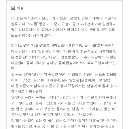
해설
제3항은 예사소리나 된소리가 거센소리로 변한 경우의 예이다. 사실 ‘나
팔꽃’이나 ‘끄나풀’ 등은 이 표준어 규정이 공표되기 전에 이미 일반화되
었던 형태들이다. 이 점에서 여기 예시한 어휘는 이미 뿌리를 내린 형태
들을 인정하는 성격이 크다.
① ‘나발꽃’이 ‘나팔꽃’으로 바뀌었으나 모든 ‘나발’을 ‘나팔’로 바꾸어야
하는 것은 아니다. 일반적인 의미의 ‘나팔’과 함께 놋쇠로 긴 대롱처럼 만
든 전통 관악기의 하나인 ‘나발’도 인정될 뿐만 아니라 ‘나팔바지, 나팔관,
나팔벌레’ 등과 ‘개나발, 병나발’ 등의 합성어에서도 각각 구별되어 쓰인
다.
② 동물 ‘삵’과 ‘고양이’의 준말인 ‘괭이’가 결합한 ‘삵괭이’는 표준 발음법
에 따라 [삭꽹이]가 되어야 하는데, 실제 발음은 [살쾡이]이므로 ‘살쾡
이’를 표준어로 삼았다. 표준어 규정 제26항에서는 ‘살쾡이’와 함께 ‘삵’도
표준어로 인정하였다.
③ ‘칸’은 공간의 구획을 나타내며, ‘간(間)’은 이미 굳어진 한자어 속에서
쓰이거나 공간으로서의 장소를 가리키는 접미사로 쓰인다. 그러므로 ‘위
칸, 한 칸 벌리다, 비어 있는 칸’ 등에서는 ‘칸’을 쓰고 ‘초가삼간, 뒷간, 마
구간, 방앗간, 외양간, 푸줏간, 헛간’ 등에서는 ‘간’을 쓴다.
④ ‘털다’는 달려 있는 것, 붙어 있는 것 따위가 떨어지게 흔들거나 치거나
한다는 뜻으로, 주로 ‘옷, 이불’ 등과 같이 먼지 따위가 붙어 있는 대상을