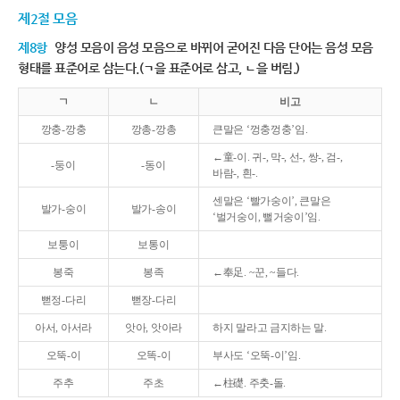
제2절 모음
제8항
양성 모음이 음성 모음으로 바뀌어 굳어진 다음 단어는 음성 모음
형태를 표준어로 삼는다.(ㄱ을 표준어로 삼고, ㄴ을 버림.)
ㄱ
ㄴ
비고
깡충-깡충
깡총-깡총
큰말은 ‘껑충껑충’임.
←童-이. 귀-, 막-, 선-, 쌍-, 검-,
-둥이
-동이
바람-, 흰-.
센말은 ‘빨가숭이’, 큰말은
발가-숭이
발가-송이
‘벌거숭이, 뻘거숭이’임.
보퉁이
보통이
봉죽
봉족
←奉足. ~꾼, ~들다.
뻗정-다리
뻗장-다리
아서, 아서라
앗아, 앗아라
하지 말라고 금지하는 말.
오뚝-이
오똑-이
부사도 ‘오뚝-이’임.
주추
주초
←柱礎. 주춧-돌.