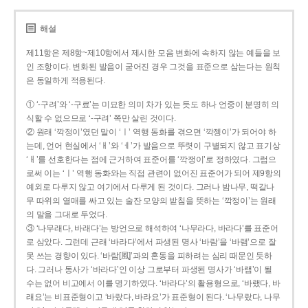
해설
제11항은 제8항~제10항에서 제시한 모음 변화에 속하지 않는 예들을 보
인 조항이다. 변화된 발음이 굳어진 경우 그것을 표준으로 삼는다는 원칙
은 동일하게 적용된다.
① ‘-구려’와 ‘-구료’는 미묘한 의미 차가 있는 듯도 하나 언중이 분명히 의
식할 수 없으므로 ‘-구려’ 쪽만 살린 것이다.
② 원래 ‘깍정이’였던 말이 ‘ㅣ’ 역행 동화를 겪으면 ‘깍젱이’가 되어야 하
는데, 언어 현실에서 ‘ㅐ’와 ‘ㅔ’가 발음으로 뚜렷이 구별되지 않고 표기상
‘ㅐ’를 선호한다는 점에 근거하여 표준어를 ‘깍쟁이’로 정하였다. 그럼으
로써 이는 ‘ㅣ’ 역행 동화와는 직접 관련이 없어진 표준어가 되어 제9항의
예외로 다루지 않고 여기에서 다루게 된 것이다. 그러나 밤나무, 떡갈나
무 따위의 열매를 싸고 있는 술잔 모양의 받침을 뜻하는 ‘깍정이’는 원래
의 말을 그대로 두었다.
③ ‘나무래다, 바래다’는 방언으로 해석하여 ‘나무라다, 바라다’를 표준어
로 삼았다. 그런데 근래 ‘바라다’에서 파생된 명사 ‘바람’을 ‘바램’으로 잘
못 쓰는 경향이 있다. ‘바람[風]’과의 혼동을 피하려는 심리 때문인 듯하
다. 그러나 동사가 ‘바라다’인 이상 그로부터 파생된 명사가 ‘바램’이 될
수는 없어 비고에서 이를 명기하였다. ‘바라다’의 활용형으로, ‘바랬다, 바
래요’는 비표준형이고 ‘바랐다, 바라요’가 표준형이 된다. ‘나무랐다, 나무