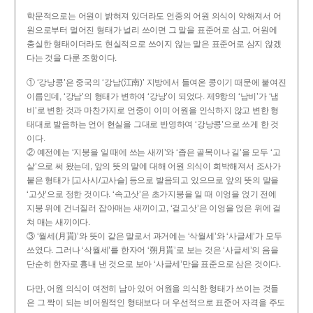
학문적으로는 어원이 밝혀져 있더라도 언중의 어원 의식이 약해져서 어
원으로부터 멀어진 형태가 널리 쓰이면 그 말을 표준어로 삼고, 어원에
충실한 형태이더라도 현실적으로 쓰이지 않는 말은 표준어로 삼지 않겠
다는 것을 다룬 조항이다.
① ‘강낭콩’은 중국의 ‘강남(江南)’ 지방에서 들여온 콩이기 때문에 붙여진
이름인데, ‘강남’의 형태가 변하여 ‘강낭’이 되었다. 제9항의 ‘남비’가 ‘냄
비’로 변한 것과 마찬가지로 언중이 이미 어원을 인식하지 않고 변한 형
태대로 발음하는 언어 현실을 그대로 반영하여 ‘강낭콩’으로 쓰게 한 것
이다.
② 예전에는 ‘지붕을 일 때에 쓰는 새끼’와 ‘좁은 골목이나 길’을 모두 ‘고
샅’으로 써 왔는데, 앞의 뜻의 말에 대해 어원 의식이 희박해져서 조사가
붙은 형태가 [고사시/고사슬] 등으로 발음되고 있으므로 앞의 뜻의 말을
‘고삿’으로 정한 것이다. ‘속고삿’은 초가지붕을 일 때 이엉을 얹기 전에
지붕 위에 건너질러 잡아매는 새끼이고, ‘겉고삿’은 이엉을 얹은 위에 걸
쳐 매는 새끼이다.
③ ‘월세(月貰)’와 뜻이 같은 말로서 과거에는 ‘삭월세’와 ‘사글세’가 모두
쓰였다. 그러나 ‘삭월세’를 한자어 ‘朔月貰’로 보는 것은 ‘사글세’의 음을
단순히 한자로 흉내 낸 것으로 보아 ‘사글세’만을 표준으로 삼은 것이다.
다만, 어원 의식이 여전히 남아 있어 어원을 의식한 형태가 쓰이는 것들
은 그 짝이 되는 비어원적인 형태보다 더 우선적으로 표준어 자격을 주도