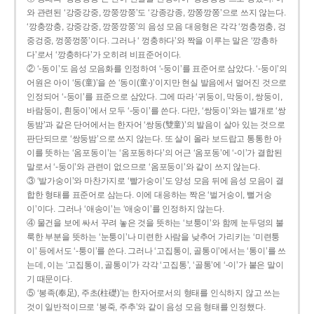
와 관련된 ‘강중강중, 깡쭝깡쭝’도 ‘강종강종, 깡쫑깡쫑’으로 쓰지 않는다.
‘깡충깡충, 강중강중, 깡쭝깡쭝’의 음성 모음 대응형은 각각 ‘껑충껑충, 겅
중겅중, 껑쭝껑쭝’이다. 그러나 ‘ 껑충하다’와 짝을 이루는 말은 ‘깡총하
다’로서 ‘깡충하다’가 오히려 비표준어이다.
② ‘-동이’도 음성 모음화를 인정하여 ‘-둥이’를 표준어로 삼았다. ‘-둥이’의
어원은 아이 ‘동(童)’을 쓴 ‘동이(童-)’이지만 현실 발음에서 멀어진 것으로
인정되어 ‘-둥이’를 표준으로 삼았다. 그에 따라 ‘귀둥이, 막둥이, 쌍둥이,
바람둥이, 흰둥이’에서 모두 ‘-둥이’를 쓴다. 다만, ‘쌍둥이’와는 별개로 ‘쌍
동밤’과 같은 단어에서는 한자어 ‘쌍동(雙童)’의 발음이 살아 있는 것으로
판단되므로 ‘쌍둥밤’으로 쓰지 않는다. 또 살이 올라 보드랍고 통통한 아
이를 뜻하는 ‘옴포동이’는 ‘옴포동하다’의 어근 ‘옴포동’에 ‘-이’가 결합된
말로서 ‘-둥이’와 관련이 없으므로 ‘옴포둥이’와 같이 쓰지 않는다.
③ ‘발가숭이’와 마찬가지로 ‘빨가숭이’도 양성 모음 뒤에 음성 모음이 결
합한 형태를 표준어로 삼는다. 이에 대응하는 짝은 ‘벌거숭이, 뻘거숭
이’이다. 그러나 ‘애송이’는 ‘애숭이’를 인정하지 않는다.
④ 물건을 보에 싸서 꾸려 놓은 것을 뜻하는 ‘보퉁이’와 함께 눈두덩의 불
룩한 부분을 뜻하는 ‘눈퉁이’나 미련한 사람을 낮추어 가리키는 ‘미련퉁
이’ 등에서도 ‘-퉁이’를 쓴다. 그러나 ‘고집통이, 골통이’에서는 ‘통이’를 쓰
는데, 이는 ‘고집통이, 골통이’가 각각 ‘고집통’, ‘골통’에 ‘-이’가 붙은 말이
기 때문이다.
⑤ ‘봉족(奉足), 주초(柱礎)’는 한자어로서의 형태를 인식하지 않고 쓰는
것이 일반적이므로 ‘봉죽, 주추’와 같이 음성 모음 형태를 인정했다.