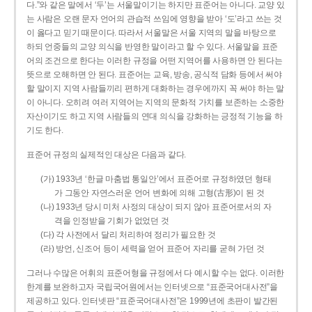
다.”와 같은 말에서 ‘두’는 서울말이기는 하지만 표준어는 아니다. 교양 있
는 사람은 오랜 문자 언어의 관습적 쓰임에 영향을 받아 ‘도’라고 쓰는 것
이 옳다고 믿기 때문이다. 따라서 서울말은 서울 지역의 말을 바탕으로
하되 언중들의 교양 의식을 반영한 말이라고 할 수 있다. 서울말을 표준
어의 조건으로 한다는 이러한 규정을 어떤 지역어를 사용하면 안 된다는
뜻으로 오해하면 안 된다. 표준어는 교육, 방송, 공식적 담화 등에서 써야
할 말이지 지역 사람들끼리 편하게 대화하는 경우에까지 꼭 써야 하는 말
이 아니다. 오히려 여러 지역어는 지역의 문화적 가치를 보존하는 소중한
자산이기도 하고 지역 사람들의 연대 의식을 강화하는 긍정적 기능을 하
기도 한다.
표준어 규정의 실제적인 대상은 다음과 같다.
(가) 1933년 ‘한글 마춤법 통일안’에서 표준어로 규정하였던 형태
가 그동안 자연스러운 언어 변화에 의해 고형(古形)이 된 것
(나) 1933년 당시 미처 사정의 대상이 되지 않아 표준어로서의 자
격을 인정받을 기회가 없었던 것
(다) 각 사전에서 달리 처리하여 정리가 필요한 것
(라) 방언, 신조어 등이 세력을 얻어 표준어 자리를 굳혀 가던 것
그러나 수많은 어휘의 표준어형을 규정에서 다 예시할 수는 없다. 이러한
한계를 보완하고자 국립국어원에서는 인터넷으로 “표준국어대사전”을
제공하고 있다. 인터넷판 “표준국어대사전”은 1999년에 초판이 발간된