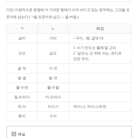
다만, 어원적으로 원형에 더 가까운 형태가 아직 쓰이고 있는 경우에는, 그것을 표
준어로 삼는다.(ㄱ을 표준어로 삼고, ㄴ을 버림.)
ㄱ
ㄴ
비고
갈비
가리
~구이, ~찜, 갈빗-대.
1. 사기 만드는 물레 밑 고리.
갓모
갈모
2. '갈모'는 갓 위에 쓰는, 유지로
만든 우비.
굴-젓
구-젓
말-곁
말-겻
물-수란
물-수랄
밀-뜨리다
미-뜨리다
적-이
저으기
적이-나, 적이나-하면.
휴지
수지
해설