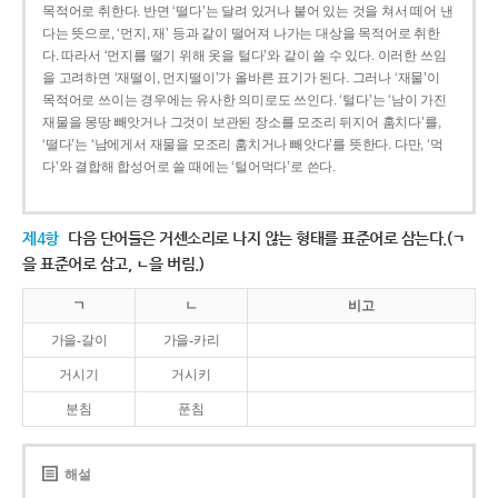
목적어로 취한다. 반면 ‘떨다’는 달려 있거나 붙어 있는 것을 쳐서 떼어 낸
다는 뜻으로, ‘먼지, 재’ 등과 같이 떨어져 나가는 대상을 목적어로 취한
다. 따라서 ‘먼지를 떨기 위해 옷을 털다’와 같이 쓸 수 있다. 이러한 쓰임
을 고려하면 ‘재떨이, 먼지떨이’가 올바른 표기가 된다. 그러나 ‘재물’이
목적어로 쓰이는 경우에는 유사한 의미로도 쓰인다. ‘털다’는 ‘남이 가진
재물을 몽땅 빼앗거나 그것이 보관된 장소를 모조리 뒤지어 훔치다’를,
‘떨다’는 ‘남에게서 재물을 모조리 훔치거나 빼앗다’를 뜻한다. 다만, ‘먹
다’와 결합해 합성어로 쓸 때에는 ‘털어먹다’로 쓴다.
제4항
다음 단어들은 거센소리로 나지 않는 형태를 표준어로 삼는다.(ㄱ
을 표준어로 삼고, ㄴ을 버림.)
ㄱ
ㄴ
비고
가을-갈이
가을-카리
거시기
거시키
분침
푼침
해설