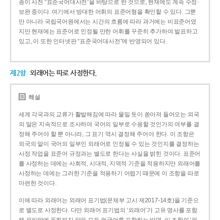
종이 사전 “표준국어대사전”을 바탕으로 한 것으로, 현재에도 계속 수정·
보완 중이다. 여기에서 방대한 어휘의 표준어형을 확인할 수 있다. 그뿐
만 아니라 국립국어원에서는 시간의 흐름에 따라 과거에는 비표준어였
지만 현재에는 표준어로 인정될 만한 어휘를 꾸준히 추가하여 발표하고
있고, 이 또한 인터넷판 “표준국어대사전”에 반영되어 있다.
제2항
외래어는 따로 사정한다.
해설
세계 각국과의 교류가 활발해짐에 따라 물밀 듯이 쏟아져 들어오는 외국
의 말은 지속적으로 조사하여 국어의 일부로 수용할 것인가의 여부를 결
정해 주어야 할 뿐 아니라, 그 표기 역시 결정해 주어야 한다. 이 조항은
외국의 말이 국어의 일부인 외래어로 인정될 수 있는 것인지를 결정하는
사정 작업을 표준어 규정과는 별도로 한다는 사실을 밝힌 것이다. 표준어
를 사정하는 데에는 사회적, 시대적, 지역적 기준을 적용하지만 외래어를
사정하는 데에는 그러한 기준을 적용하기 어렵기 때문에 이 조항을 따로
마련한 것이다.
이에 따라 외래어는 외래어 표기법(문체부 고시 제2017-14호)을 기준으
로 별도로 사정한다. 다만 외래어 표기법의 ‘외래어’가 고유 명사를 포함