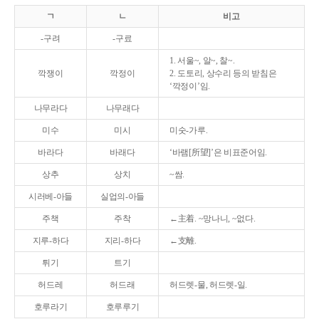
ㄱ
ㄴ
비고
-구려
-구료
1. 서울~, 알~, 찰~.
깍쟁이
깍정이
2. 도토리, 상수리 등의 받침은
‘깍정이’임.
나무라다
나무래다
미수
미시
미숫-가루.
바라다
바래다
‘바램[所望]’은 비표준어임.
상추
상치
~쌈.
시러베-아들
실업의-아들
주책
주착
←主着. ~망나니, ~없다.
지루-하다
지리-하다
←支離.
튀기
트기
허드레
허드래
허드렛-물, 허드렛-일.
호루라기
호루루기