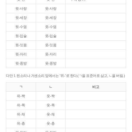
윗-사랑
웃-사랑
윗-세장
웃-세장
윗-수염
웃-수염
윗-입술
웃-입술
윗-잇몸
웃-잇몸
윗-자리
웃-자리
윗-중방
웃-중방
다만 1. 된소리나 거센소리 앞에서는 ‘위-’로 한다.(ㄱ을 표준어로 삼고, ㄴ을 버림.)
ㄱ
ㄴ
비고
위-짝
웃-짝
위-쪽
웃-쪽
위-채
웃-채
위-층
웃-층