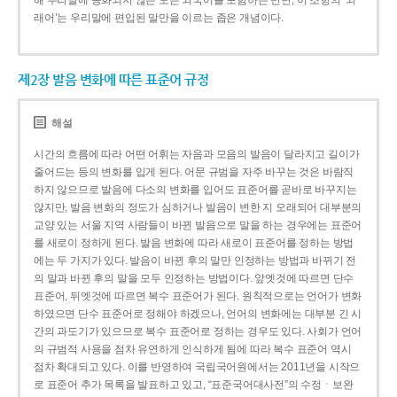
해 우리말에 동화되지 않은 모든 외국어를 포함하는 반면, 이 조항의 ‘외
래어’는 우리말에 편입된 말만을 이르는 좁은 개념이다.
제2장 발음 변화에 따른 표준어 규정
해설
시간의 흐름에 따라 어떤 어휘는 자음과 모음의 발음이 달라지고 길이가
줄어드는 등의 변화를 입게 된다. 어문 규범을 자주 바꾸는 것은 바람직
하지 않으므로 발음에 다소의 변화를 입어도 표준어를 곧바로 바꾸지는
않지만, 발음 변화의 정도가 심하거나 발음이 변한 지 오래되어 대부분의
교양 있는 서울 지역 사람들이 바뀐 발음으로 말을 하는 경우에는 표준어
를 새로이 정하게 된다. 발음 변화에 따라 새로이 표준어를 정하는 방법
에는 두 가지가 있다. 발음이 바뀐 후의 말만 인정하는 방법과 바뀌기 전
의 말과 바뀐 후의 말을 모두 인정하는 방법이다. 앞엣것에 따르면 단수
표준어, 뒤엣것에 따르면 복수 표준어가 된다. 원칙적으로는 언어가 변화
하였으면 단수 표준어로 정해야 하겠으나, 언어의 변화에는 대부분 긴 시
간의 과도기가 있으므로 복수 표준어로 정하는 경우도 있다. 사회가 언어
의 규범적 사용을 점차 유연하게 인식하게 됨에 따라 복수 표준어 역시
점차 확대되고 있다. 이를 반영하여 국립국어원에서는 2011년을 시작으
로 표준어 추가 목록을 발표하고 있고, “표준국어대사전”의 수정ㆍ보완