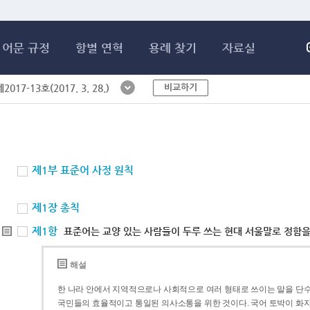
메인콘텐츠 바로가기
어문 규정
항별 연혁
용례 찾기
자료실
비교하기
017-13호(2017. 3. 28.)
제1부 표준어 사정 원칙
제1장 총칙
제1항
표준어는 교양 있는 사람들이 두루 쓰는 현대 서울말로 정함을
해설
한 나라 안에서 지역적으로나 사회적으로 여러 형태로 쓰이는 말을 단수
국민들의 효율적이고 통일된 의사소통을 위한 것이다. 국어 토박이 화자