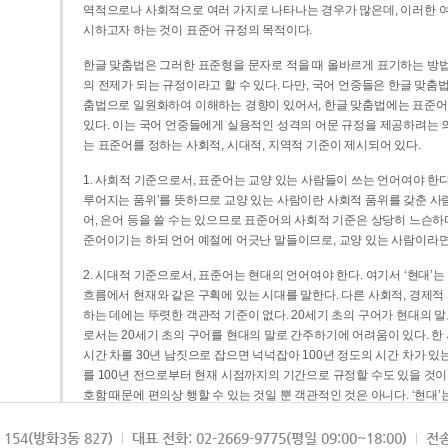
역적으로나 사회적으로 여러 가지로 나타나는 경우가 많은데, 이러한 여
시하고자 하는 것이 표준어 규정의 목적이다.
한글 맞춤법은 그러한 표준형을 문자로 적을 때 올바르게 표기하는 방법
의 전제가 되는 규정이라고 할 수 있다. 다만, 국어 언중들은 한글 맞춤
춤법으로 일원화하여 이해하는 경향이 있어서, 한글 맞춤법에는 표준어
있다. 이는 국어 언중들에게 실용적인 성격의 어문 규정을 제공하려는 
는 표준어를 정하는 사회적, 시대적, 지역적 기준이 제시되어 있다.
1. 사회적 기준으로서, 표준어는 교양 있는 사람들이 쓰는 언어여야 한다
루어지는 품위’를 뜻하므로 교양 있는 사람이란 사회적 품위를 갖춘 사람
어, 은어 등을 쓸 수는 있으므로 표준어의 사회적 기준은 상당히 느슨하다고
준어이기는 하되 언어 예절에 어긋난 말들이므로, 교양 있는 사람이라면
2. 시대적 기준으로서, 표준어는 현대의 언어여야 한다. 여기서 ‘현대
흐름에서 현재와 같은 구획에 있는 시대를 말한다. 다른 사회적, 경제적
하는 데에는 뚜렷한 객관적 기준이 없다. 20세기 초의 구어가 현대의 말
로서는 20세기 초의 구어를 현대의 말로 간주하기에 어려움이 있다. 한
시간 차를 30년 남짓으로 잡으면 넉넉잡아 100년 정도의 시간 차가 있
를 100년 전으로부터 현재 시점까지의 기간으로 규정할 수도 있을 것이다
호함 때문에 편의상 행할 수 있는 것일 뿐 객관적인 것은 아니다. ‘현대
3. 지역적 기준으로서, 표준어는 서울말이어야 한다. 이는 표준어의 공
154(방화3동 827)
대표 전화: 02-2669-9775(평일 09:00~18:00)
전송