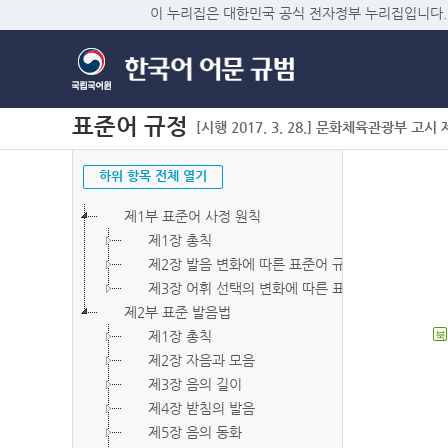
이 누리집은 대한민국 공식 전자정부 누리집입니다.
표준어 규정
[시행 2017. 3. 28.] 문화체육관광부 고시 제2
하위 항목 전체 열기
제1부 표준어 사정 원칙
제1장 총칙
제2장 발음 변화에 따른 표준어 규정
제3장 어휘 선택의 변화에 따른 표준어 규정
제2부 표준 발음법
제1장 총칙
북
제2장 자음과 모음
제3장 음의 길이
제4장 받침의 발음
제5장 음의 동화