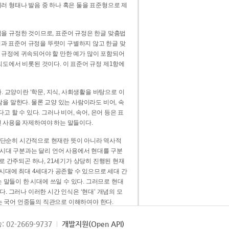
러 형태나 발음 중 하나 혹은 둘을 표준형으로 제
을 규정한 것이므로, 표준어 규정은 한글 맞춤법
법과 표준어 규정을 뚜렷이 구별하지 않고 한글 맞
 규정에 귀속되어야 할 만한 예가 많이 포함되어
의도에서 비롯된 것이다. 이 표준어 규정 제1항에
. 교양이란 ‘학문, 지식, 사회생활을 바탕으로 이
을 말한다. 물론 교양 있는 사람이라도 비어, 속
 할 수 있다. 그러나 비어, 속어, 은어 등은 표
 사용을 자제하여야 하는 말들이다.
’는 단순히 시간적으로 현재란 뜻이 아니라 역사적
 시대 구분과는 달리 언어 사용에서 현대를 구분
로 간주되곤 하나, 21세기가 상당히 진행된 현재
 시대에 최대 4세대가 공존할 수 있으므로 세대 간
는 말들이 한 시대에 쓰일 수 있다. 그러므로 현대
. 그러나 이러한 시간 인식은 ‘현대’ 개념의 모
’는 국어 언중들의 직관으로 이해하여야 한다.
용어적 성격을 가장 크게 드러내 주는 기준이다.
: 02-2669-9737
개발지원(Open API)