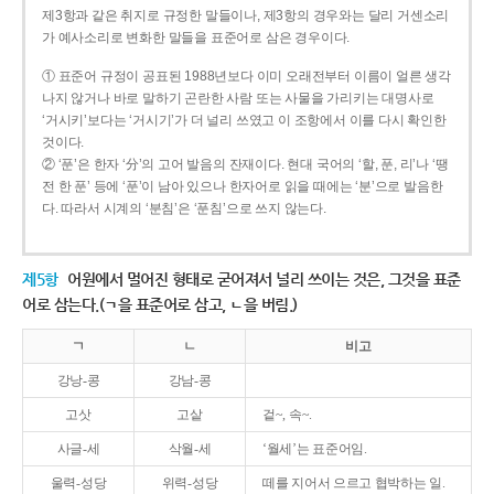
제3항과 같은 취지로 규정한 말들이나, 제3항의 경우와는 달리 거센소리
가 예사소리로 변화한 말들을 표준어로 삼은 경우이다.
① 표준어 규정이 공표된 1988년보다 이미 오래전부터 이름이 얼른 생각
나지 않거나 바로 말하기 곤란한 사람 또는 사물을 가리키는 대명사로
‘거시키’보다는 ‘거시기’가 더 널리 쓰였고 이 조항에서 이를 다시 확인한
것이다.
② ‘푼’은 한자 ‘分’의 고어 발음의 잔재이다. 현대 국어의 ‘할, 푼, 리’나 ‘땡
전 한 푼’ 등에 ‘푼’이 남아 있으나 한자어로 읽을 때에는 ‘분’으로 발음한
다. 따라서 시계의 ‘분침’은 ‘푼침’으로 쓰지 않는다.
제5항
어원에서 멀어진 형태로 굳어져서 널리 쓰이는 것은, 그것을 표준
어로 삼는다.(ㄱ을 표준어로 삼고, ㄴ을 버림.)
ㄱ
ㄴ
비고
강낭-콩
강남-콩
고삿
고샅
겉~, 속~.
사글-세
삭월-세
‘월세’는 표준어임.
울력-성당
위력-성당
떼를 지어서 으르고 협박하는 일.