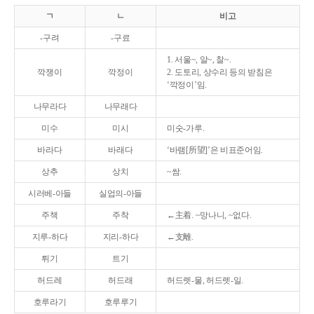
ㄱ
ㄴ
비고
-구려
-구료
1. 서울~, 알~, 찰~.
깍쟁이
깍정이
2. 도토리, 상수리 등의 받침은
‘깍정이’임.
나무라다
나무래다
미수
미시
미숫-가루.
바라다
바래다
‘바램[所望]’은 비표준어임.
상추
상치
~쌈.
시러베-아들
실업의-아들
주책
주착
←主着. ~망나니, ~없다.
지루-하다
지리-하다
←支離.
튀기
트기
허드레
허드래
허드렛-물, 허드렛-일.
호루라기
호루루기