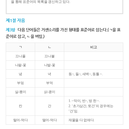
을 통해 표준어의 목록을 갱신하고 있다.
제1절 자음
제3항
다음 단어들은 거센소리를 가진 형태를 표준어로 삼는다.(ㄱ을 표
준어로 삼고, ㄴ을 버림.)
ㄱ
ㄴ
비고
끄나풀
끄나불
나팔-꽃
나발-꽃
녘
녁
동~, 들~, 새벽~, 동틀 ~.
부엌
부억
살-쾡이
삵-괭이
1. ~막이, 빈~, 방 한 ~.
칸
간
2. ‘초가삼간, 윗간’의 경우에는
‘간’임.
털어-먹다
떨어-먹다
재물을 다 없애다.