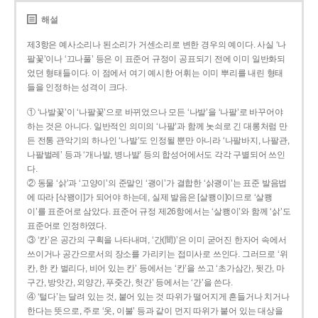
해설
제3항은 예사소리나 된소리가 거센소리로 변한 경우의 예이다. 사실 ‘나
팔꽃’이나 ‘끄나풀’ 등은 이 표준어 규정이 공표되기 전에 이미 일반화되
었던 형태들이다. 이 점에서 여기 예시한 어휘는 이미 뿌리를 내린 형태
들을 인정하는 성격이 크다.
① ‘나발꽃’이 ‘나팔꽃’으로 바뀌었으나 모든 ‘나발’을 ‘나팔’로 바꾸어야
하는 것은 아니다. 일반적인 의미의 ‘나팔’과 함께 놋쇠로 긴 대롱처럼 만
든 전통 관악기의 하나인 ‘나발’도 인정될 뿐만 아니라 ‘나팔바지, 나팔관,
나팔벌레’ 등과 ‘개나발, 병나발’ 등의 합성어에서도 각각 구별되어 쓰인
다.
② 동물 ‘삵’과 ‘고양이’의 준말인 ‘괭이’가 결합한 ‘삵괭이’는 표준 발음법
에 따라 [삭꽹이]가 되어야 하는데, 실제 발음은 [살쾡이]이므로 ‘살쾡
이’를 표준어로 삼았다. 표준어 규정 제26항에서는 ‘살쾡이’와 함께 ‘삵’도
표준어로 인정하였다.
③ ‘칸’은 공간의 구획을 나타내며, ‘간(間)’은 이미 굳어진 한자어 속에서
쓰이거나 공간으로서의 장소를 가리키는 접미사로 쓰인다. 그러므로 ‘위
칸, 한 칸 벌리다, 비어 있는 칸’ 등에서는 ‘칸’을 쓰고 ‘초가삼간, 뒷간, 마
구간, 방앗간, 외양간, 푸줏간, 헛간’ 등에서는 ‘간’을 쓴다.
④ ‘털다’는 달려 있는 것, 붙어 있는 것 따위가 떨어지게 흔들거나 치거나
한다는 뜻으로, 주로 ‘옷, 이불’ 등과 같이 먼지 따위가 붙어 있는 대상을