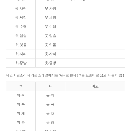
윗-사랑
웃-사랑
윗-세장
웃-세장
윗-수염
웃-수염
윗-입술
웃-입술
윗-잇몸
웃-잇몸
윗-자리
웃-자리
윗-중방
웃-중방
다만 1. 된소리나 거센소리 앞에서는 ‘위-’로 한다.(ㄱ을 표준어로 삼고, ㄴ을 버림.)
ㄱ
ㄴ
비고
위-짝
웃-짝
위-쪽
웃-쪽
위-채
웃-채
위-층
웃-층