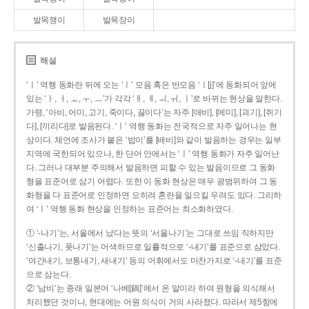
발목쟁이
발목장이
해설
‘ㅣ’ 역행 동화란 뒤에 오는 ‘ㅣ’ 모음 혹은 반모음 ‘ㅣ[j]’에 동화되어 앞에
있는 ‘ㅏ, ㅓ, ㅗ, ㅜ, ㅡ’가 각각 ‘ㅐ, ㅔ, ㅚ, ㅟ, ㅣ’로 바뀌는 현상을 말한다.
가령, ‘아비, 어미, 고기, 죽이다, 끓이다’는 자주 [애비], [에미], [괴기], [쥐기
다], [끼리다]로 발음된다. ‘ㅣ’ 역행 동화는 전국적으로 자주 일어나는 현
상이다. 체언에 조사가 붙은 ‘밥이’를 [배비]와 같이 발음하는 경우는 일부
지역에 국한되어 있으나, 한 단어 안에서는 ‘ㅣ’ 역행 동화가 자주 일어난
다. 그러나 대부분 주의해서 발음하면 피할 수 있는 발음이므로 그 동화
형을 표준어로 삼기 어렵다. 또한 이 동화 현상은 매우 광범위하여 그 동
화형을 다 표준어로 인정하면 오히려 혼란을 일으킬 우려도 있다. 그리하
여 ‘ㅣ’ 역행 동화 현상을 인정하는 표준어는 최소화하였다.
① ‘-나기’는, 서울에서 났다는 뜻의 ‘서울나기’는 그대로 쓰임 직하지만
‘신출나기, 풋나기’는 어색하므로 일률적으로 ‘-내기’를 표준으로 삼았다.
‘여간내기, 보통내기, 새내기’ 등의 어휘에서도 마찬가지로 ‘-내기’를 표준
으로 삼는다.
② ‘남비’는 종래 일본어 ‘나베[鍋]’에서 온 말이라 하여 원형을 의식해서
처리했던 것이나, 현대에는 어원 의식이 거의 사라졌다. 따라서 제5항에