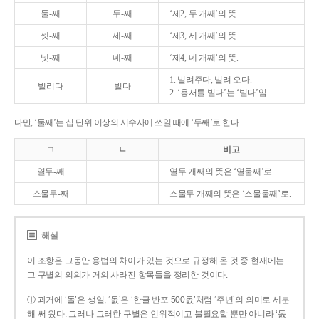
둘-째
두-째
‘제2, 두 개째’의 뜻.
셋-째
세-째
‘제3, 세 개째’의 뜻.
넷-째
네-째
‘제4, 네 개째’의 뜻.
1. 빌려주다, 빌려 오다.
빌리다
빌다
2. ‘용서를 빌다’는 ‘빌다’임.
다만, ‘둘째’는 십 단위 이상의 서수사에 쓰일 때에 ‘두째’로 한다.
ㄱ
ㄴ
비고
열두-째
열두 개째의 뜻은 ‘열둘째’로.
스물두-째
스물두 개째의 뜻은 ‘스물둘째’로.
해설
이 조항은 그동안 용법의 차이가 있는 것으로 규정해 온 것 중 현재에는
그 구별의 의의가 거의 사라진 항목들을 정리한 것이다.
① 과거에 ‘돌’은 생일, ‘돐’은 ‘한글 반포 500돐’처럼 ‘주년’의 의미로 세분
해 써 왔다. 그러나 그러한 구별은 인위적이고 불필요할 뿐만 아니라 ‘돐