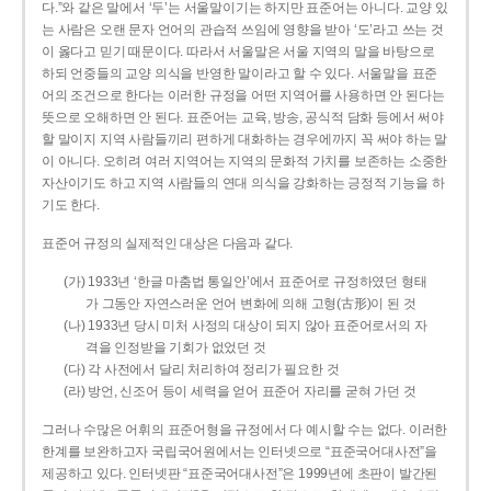
다.”와 같은 말에서 ‘두’는 서울말이기는 하지만 표준어는 아니다. 교양 있
는 사람은 오랜 문자 언어의 관습적 쓰임에 영향을 받아 ‘도’라고 쓰는 것
이 옳다고 믿기 때문이다. 따라서 서울말은 서울 지역의 말을 바탕으로
하되 언중들의 교양 의식을 반영한 말이라고 할 수 있다. 서울말을 표준
어의 조건으로 한다는 이러한 규정을 어떤 지역어를 사용하면 안 된다는
뜻으로 오해하면 안 된다. 표준어는 교육, 방송, 공식적 담화 등에서 써야
할 말이지 지역 사람들끼리 편하게 대화하는 경우에까지 꼭 써야 하는 말
이 아니다. 오히려 여러 지역어는 지역의 문화적 가치를 보존하는 소중한
자산이기도 하고 지역 사람들의 연대 의식을 강화하는 긍정적 기능을 하
기도 한다.
표준어 규정의 실제적인 대상은 다음과 같다.
(가) 1933년 ‘한글 마춤법 통일안’에서 표준어로 규정하였던 형태
가 그동안 자연스러운 언어 변화에 의해 고형(古形)이 된 것
(나) 1933년 당시 미처 사정의 대상이 되지 않아 표준어로서의 자
격을 인정받을 기회가 없었던 것
(다) 각 사전에서 달리 처리하여 정리가 필요한 것
(라) 방언, 신조어 등이 세력을 얻어 표준어 자리를 굳혀 가던 것
그러나 수많은 어휘의 표준어형을 규정에서 다 예시할 수는 없다. 이러한
한계를 보완하고자 국립국어원에서는 인터넷으로 “표준국어대사전”을
제공하고 있다. 인터넷판 “표준국어대사전”은 1999년에 초판이 발간된