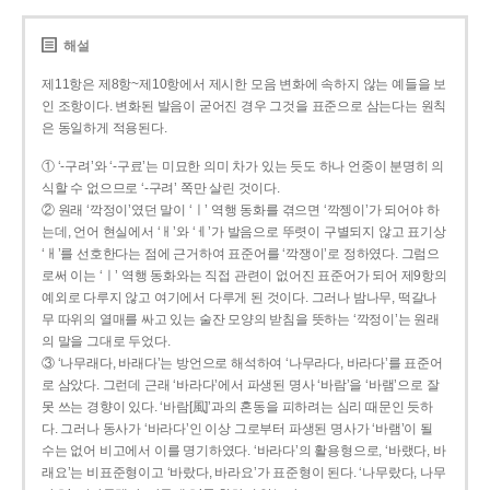
해설
제11항은 제8항~제10항에서 제시한 모음 변화에 속하지 않는 예들을 보
인 조항이다. 변화된 발음이 굳어진 경우 그것을 표준으로 삼는다는 원칙
은 동일하게 적용된다.
① ‘-구려’와 ‘-구료’는 미묘한 의미 차가 있는 듯도 하나 언중이 분명히 의
식할 수 없으므로 ‘-구려’ 쪽만 살린 것이다.
② 원래 ‘깍정이’였던 말이 ‘ㅣ’ 역행 동화를 겪으면 ‘깍젱이’가 되어야 하
는데, 언어 현실에서 ‘ㅐ’와 ‘ㅔ’가 발음으로 뚜렷이 구별되지 않고 표기상
‘ㅐ’를 선호한다는 점에 근거하여 표준어를 ‘깍쟁이’로 정하였다. 그럼으
로써 이는 ‘ㅣ’ 역행 동화와는 직접 관련이 없어진 표준어가 되어 제9항의
예외로 다루지 않고 여기에서 다루게 된 것이다. 그러나 밤나무, 떡갈나
무 따위의 열매를 싸고 있는 술잔 모양의 받침을 뜻하는 ‘깍정이’는 원래
의 말을 그대로 두었다.
③ ‘나무래다, 바래다’는 방언으로 해석하여 ‘나무라다, 바라다’를 표준어
로 삼았다. 그런데 근래 ‘바라다’에서 파생된 명사 ‘바람’을 ‘바램’으로 잘
못 쓰는 경향이 있다. ‘바람[風]’과의 혼동을 피하려는 심리 때문인 듯하
다. 그러나 동사가 ‘바라다’인 이상 그로부터 파생된 명사가 ‘바램’이 될
수는 없어 비고에서 이를 명기하였다. ‘바라다’의 활용형으로, ‘바랬다, 바
래요’는 비표준형이고 ‘바랐다, 바라요’가 표준형이 된다. ‘나무랐다, 나무