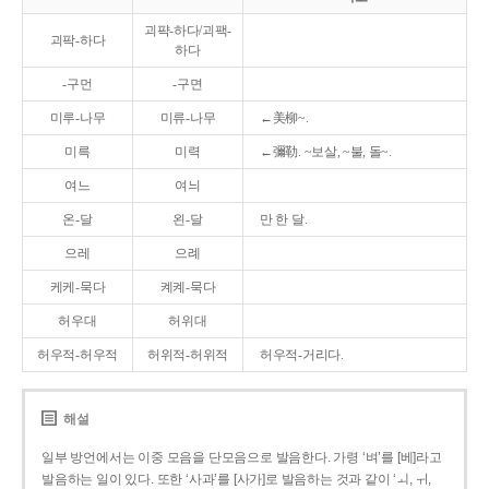
괴퍅-하다/괴팩-
괴팍-하다
하다
-구먼
-구면
미루-나무
미류-나무
←美柳~.
미륵
미력
←彌勒. ~보살, ~불, 돌~.
여느
여늬
온-달
왼-달
만 한 달.
으레
으례
케케-묵다
켸켸-묵다
허우대
허위대
허우적-허우적
허위적-허위적
허우적-거리다.
해설
일부 방언에서는 이중 모음을 단모음으로 발음한다. 가령 ‘벼’를 [베]라고
발음하는 일이 있다. 또한 ‘사과’를 [사가]로 발음하는 것과 같이 ‘ㅚ, ㅟ,