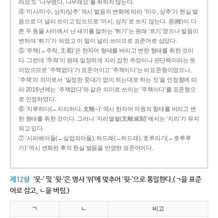
라요’도 ‘나무랬다, 나무래요’를 취하지 않는다.
④ ‘미시/미수, 상치/상추’ 역시 발음의 변화에 따라 ‘미수, 상추’가 현실 발
음으로 더 널리 쓰이고 있으므로 ‘미시, 상치’로 쓰지 않는다. 종(種)이 다
른 두 동물 사이에서 난 새끼를 말하는 ‘튀기’는 원래 ‘트기’였으나 발음이
변하여 ‘튀기’가 되었고 이 말이 널리 쓰이므로 표준어로 삼았다.
⑤ ‘주책(←주착, 主着)’은 한자어 형태를 버리고 변한 형태를 취한 것이
다. 그런데 ‘주착’이 원래 일정하게 자리 잡힌 주장이나 판단력이라는 뜻
이었으므로 ‘주책없다’가 표준어이고 ‘주책이다’는 비표준형이었으나,
‘주책’의 의미로서 ‘일정한 줏대가 없이 되는대로 하는 짓’을 인정함에 따
라 2016년에는 ‘주책없다’와 같은 의미로 쓰이는 ‘주책이다’를 표준형으
로 인정하였다.
⑥ ‘지루하다(←지리하다, 支離--)’ 역시 한자어 어원의 형태를 버리고 변
한 형태를 취한 것이다. 그러나 ‘지리멸렬(支離滅裂)’에서는 ‘지리’가 유지
되고 있다.
⑦ ‘시러베아들(←실업의아들), 허드레(←허드래), 호루라기(←호루루
기)’ 역시 변화된 후의 현실 발음을 반영한 표준어이다.
제12항
‘웃-’ 및 ‘윗-’은 명사 ‘위’에 맞추어 ‘윗-’으로 통일한다.(ㄱ을 표준
어로 삼고, ㄴ을 버림.)
ㄱ
ㄴ
비고