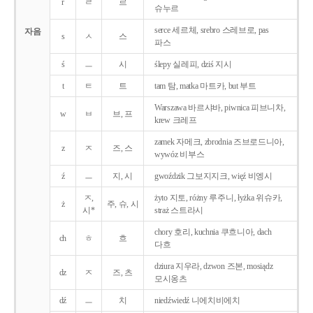
r
ㄹ
르
슈누르
serce 세르체, srebro 스레브로, pas
자음
s
ㅅ
스
파스
ś
ㅡ
시
ślepy 실레피, dziś 지시
t
ㅌ
트
tam 탐, matka 마트카, but 부트
Warszawa 바르샤바, piwnica 피브니차,
w
ㅂ
브, 프
krew 크레프
zamek 자메크, zbrodnia 즈브로드니아,
z
ㅈ
즈, 스
wywóz 비부스
ź
ㅡ
지, 시
gwoździk 그보지지크, więź 비엥시
ㅈ,
żyto 지토, różny 루주니, łyżka 위슈카,
ż
주, 슈, 시
시*
straż 스트라시
chory 호리, kuchnia 쿠흐니아, dach
ch
ㅎ
흐
다흐
dziura 지우라, dzwon 즈본, mosiądz
dz
ㅈ
즈, 츠
모시옹츠
dź
ㅡ
치
niedźwiedź 니에치비에치