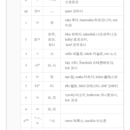
스트로프
qu
크ㅂ
ㅡ
quasi 크바시
ruka 루카, harmonika 하르모니카, mír
r
ㄹ
르
미르
르주,
řeka 르제카, námořník 나모르주니크,
ř
르ㅈ
르슈,
hořký 호르슈키,
르시
kouř 코우르시
s
ㅅ
스
sedlo 세들로, máslo 마슬로, nos 노스
šaty 샤티, Šternberk 슈테른베르크,
š
시*
슈, 시
koš 코시
t
ㅌ
트
tam 탐, matka 마트카, bolest 볼레스트
t'
티*
티
tělo 텔로, štěstí 슈테스티, obět' 오베티
vysoký 비소키, knihovna 크니호브나,
v
ㅂ
브, 프
kov 코프
w
ㅂ
브, 프
ㄱㅅ,
x**
ㄱ스
xerox 제록스, saxofón 삭소폰
ㅈ