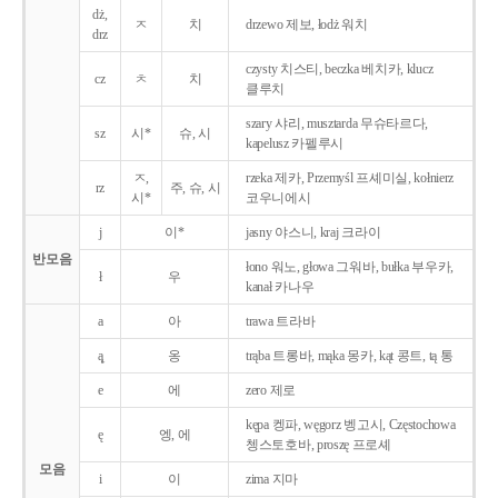
dż,
ㅈ
치
drzewo 제보, łodż 워치
drz
czysty 치스티, beczka 베치카, klucz
cz
ㅊ
치
클루치
szary 샤리, musztarda 무슈타르다,
sz
시*
슈, 시
kapelusz 카펠루시
ㅈ,
rzeka 제카, Przemyśl 프셰미실, kołnierz
rz
주, 슈, 시
시*
코우니에시
j
이*
jasny 야스니, kraj 크라이
반모음
łono 워노, głowa 그워바, bułka 부우카,
ł
우
kanał 카나우
a
아
trawa 트라바
ą̨
옹
trąba 트롱바, mąka 몽카, kąt 콩트, tą 통
e
에
zero 제로
kępa 켕파, węgorz 벵고시, Częstochowa
ę
엥, 에
쳉스토호바, proszę 프로셰
모음
i
이
zima 지마