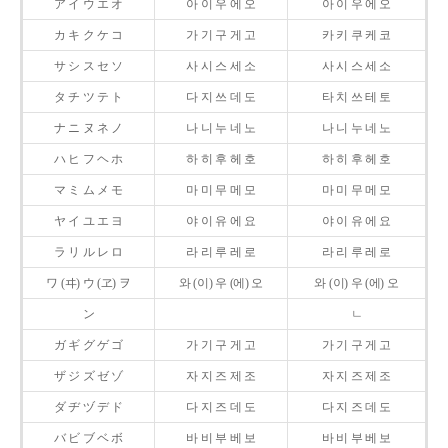
ア イ ウ エ オ
아 이 우 에 오
아 이 우 에 오
カ キ ク ケ コ
가 기 구 게 고
카 키 쿠 케 코
サ シ ス セ ソ
사 시 스 세 소
사 시 스 세 소
タ チ ツ テ ト
다 지 쓰 데 도
타 치 쓰 테 토
ナ ニ ヌ ネ ノ
나 니 누 네 노
나 니 누 네 노
ハ ヒ フ ヘ ホ
하 히 후 헤 호
하 히 후 헤 호
マ ミ ム メ モ
마 미 무 메 모
마 미 무 메 모
ヤ イ ユ エ ヨ
야 이 유 에 요
야 이 유 에 요
ラ リ ル レ ロ
라 리 루 레 로
라 리 루 레 로
ワ (ヰ) ウ (ヱ) ヲ
와 (이) 우 (에) 오
와 (이) 우 (에) 오
ン
ㄴ
ガ ギ グ ゲ ゴ
가 기 구 게 고
가 기 구 게 고
ザ ジ ズ ゼ ゾ
자 지 즈 제 조
자 지 즈 제 조
ダ ヂ ヅ デ ド
다 지 즈 데 도
다 지 즈 데 도
バ ビ ブ ベ ボ
바 비 부 베 보
바 비 부 베 보