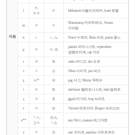
ㄹ,
l
ㄹ
bibliotecǎ 비블리오테커, hotel 호텔
ㄹㄹ
Maramureş 마라무레슈, Avram
m
ㅁ
ㅁ
아브람
자음
n
ㄴ
ㄴ, 느
Nucet 누체트, Bran 브란, pumn 품느
pianist 피아니스트, septembrie
p
ㅍ
ㅂ, 프
셉템브리에, cap 카프
r
ㄹ
르
radio 라디오, dor 도르
s
ㅅ
스
Sibiu 시비우, pas 파스
ş
시*
슈
şag 샤그, Mureş 무레슈
t
ㅌ
트
telefonist 텔레포니스트, bilet 빌레트
ţ
ㅊ
츠
ţigarǎ 치가러, braţ 브라츠
v
ㅂ
브
Victoria 빅토리아, Braşov 브라쇼브
ㄱㅅ,
크스,
x**
taxi 탁시, examen 에그자멘
그ㅈ
ㄱ스
z
ㅈ
즈
ziar 지아르, autobuz 아우토부즈