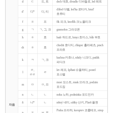
d
ㄷ
드, 트
dech 데흐, divadlo 디바들로, led 레트
d'ábel 댜벨, lod'ka 로티카, hrud'
d'
디*
디, 티
흐루티
f
ㅍ
프
fík 피크, knoflík 크노플리크
g
ㄱ
ㄱ, 그, 크
gramofon 그라모폰
h
ㅎ
흐
hadr 하드르, hmyz 흐미스, bůh 부흐
choditi 호디티, chlapec 흘라페츠, prach
ch
ㅎ
흐
프라흐
kachna 카흐나, nikdy 니크디, padák
k
ㅋ
ㄱ, 크
파다크
ㄹ,
lev 레프, šplhati 슈플하티, postel
l
ㄹ
ㄹㄹ
포스텔
most 모스트, mrak 므라크, podzim
m
ㅁ
ㅁ, 므
포드짐
n
ㄴ
ㄴ
noha 노하, podmínka 포드민카
ň
니*
ㄴ
němý 네미, sáňky 산키, Plzeň 플젠
자음
Praha 프라하, koroptev 코롭테프, strop
p
ㅍ
ㅂ, 프