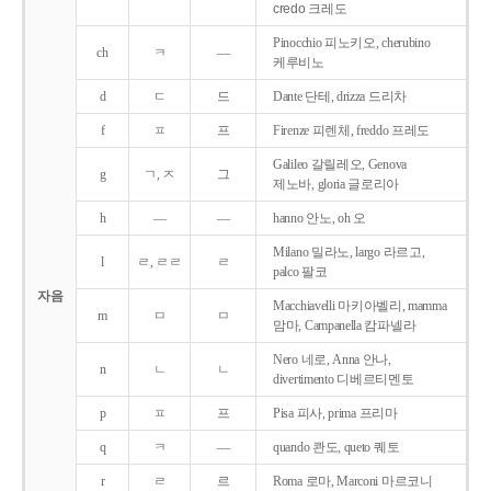
credo 크레도
Pinocchio 피노키오, cherubino
ch
ㅋ
―
케루비노
d
ㄷ
드
Dante 단테, drizza 드리차
f
ㅍ
프
Firenze 피렌체, freddo 프레도
Galileo 갈릴레오, Genova
g
ㄱ, ㅈ
그
제노바, gloria 글로리아
h
―
―
hanno 안노, oh 오
Milano 밀라노, largo 라르고,
l
ㄹ, ㄹㄹ
ㄹ
palco 팔코
자음
Macchiavelli 마키아벨리, mamma
m
ㅁ
ㅁ
맘마, Campanella 캄파넬라
Nero 네로, Anna 안나,
n
ㄴ
ㄴ
divertimento 디베르티멘토
p
ㅍ
프
Pisa 피사, prima 프리마
q
ㅋ
―
quando 콴도, queto 퀘토
r
ㄹ
르
Roma 로마, Marconi 마르코니