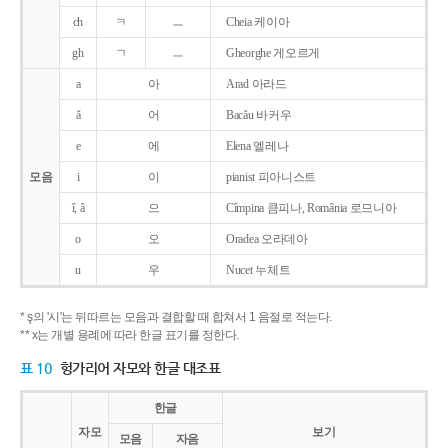
ch
ㅋ
ㅡ
Cheia 케이아
gh
ㄱ
ㅡ
Gheorghe 게오르게
a
아
Arad 아라드
ǎ
어
Bacǎu 바커우
e
에
Elena 엘레나
모음
i
이
pianist 피아니스트
î, â
으
Cîmpina 큼피나, România 로므니아
o
오
Oradea 오라데아
u
우
Nucet 누체트
* ş의 '시'는 뒤따르는 모음과 결합할 때 합쳐서 1 음절로 적는다.
** x는 개별 용례에 따라 한글 표기를 정한다.
표 10
헝가리어 자모와 한글 대조표
한글
자모
보기
모음
자음