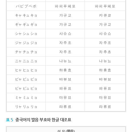
パ ピ プ ペ ポ
파 피 푸 페 포
파 피 푸 페 포
キャ キュ キョ
갸 규 교
캬 큐 쿄
ギャ ギュ ギョ
갸 규 교
갸 규 교
シャ シュ ショ
샤 슈 쇼
샤 슈 쇼
ジャ ジュ ジョ
자 주 조
자 주 조
チャ チュ チョ
자 주 조
차 추 초
ニャ ニュ ニョ
냐 뉴 뇨
냐 뉴 뇨
ヒャ ヒュ ヒョ
햐 휴 효
햐 휴 효
ビャ ビュ ビョ
뱌 뷰 뵤
뱌 뷰 뵤
ピャ ピュ ピョ
퍄 퓨 표
퍄 퓨 표
ミャ ミュ ミョ
먀 뮤 묘
먀 뮤 묘
リャ リュ リョ
랴 류 료
랴 류 료
표 5
중국어의 발음 부호와 한글 대조표
성 모 (聲母)