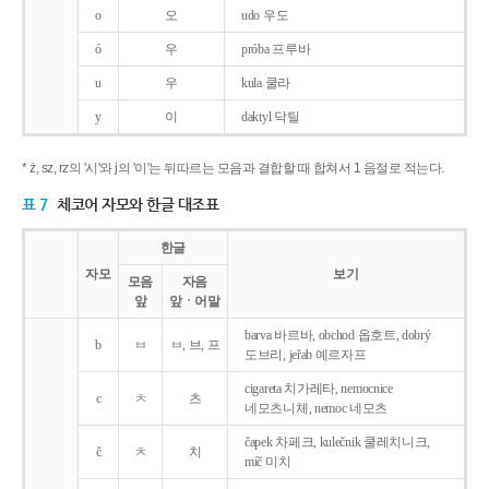
o
오
udo 우도
ó
우
próba 프루바
u
우
kula 쿨라
y
이
daktyl 닥틸
* ż, sz, rz의 '시'와 j의 '이'는 뒤따르는 모음과 결합할 때 합쳐서 1 음절로 적는다.
표 7
체코어 자모와 한글 대조표
한글
자모
보기
모음
자음
앞
앞ㆍ어말
barva 바르바, obchod 옵호트, dobrý
b
ㅂ
ㅂ, 브, 프
도브리, jeřab 예르자프
cigareta 치가레타, nemocnice
c
ㅊ
츠
네모츠니체, nemoc 네모츠
čapek 차페크, kulečnik 쿨레치니크,
č
ㅊ
치
míč 미치