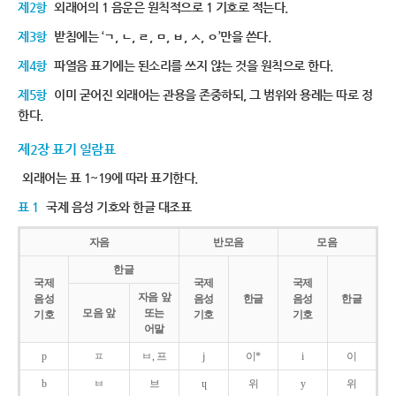
제2항
외래어의 1 음운은 원칙적으로 1 기호로 적는다.
제3항
받침에는 ‘ㄱ, ㄴ, ㄹ, ㅁ, ㅂ, ㅅ, ㅇ’만을 쓴다.
제4항
파열음 표기에는 된소리를 쓰지 않는 것을 원칙으로 한다.
제5항
이미 굳어진 외래어는 관용을 존중하되, 그 범위와 용례는 따로 정
한다.
제2장 표기 일람표
외래어는 표 1~19에 따라 표기한다.
표 1
국제 음성 기호와 한글 대조표
자음
반모음
모음
한글
국제
국제
국제
자음 앞
음성
음성
한글
음성
한글
모음 앞
또는
기호
기호
기호
어말
p
ㅍ
ㅂ, 프
j
이*
i
이
b
ㅂ
브
ɥ
위
y
위