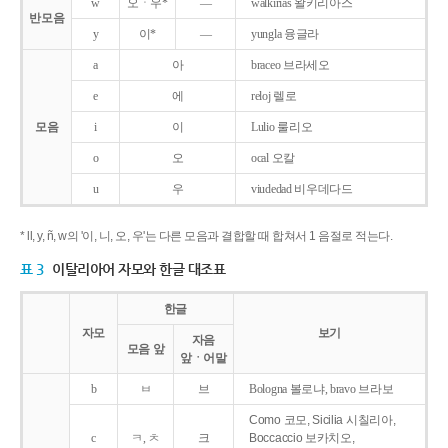
w
오ㆍ우*
―
walkirias 왈키리아스
반모음
y
이*
―
yungla 융글라
a
아
braceo 브라세오
e
에
reloj 렐로
모음
i
이
Lulio 룰리오
o
오
ocal 오칼
u
우
viudedad 비우데다드
* ll, y, ñ, w의 '이, 니, 오, 우'는 다른 모음과 결합할 때 합쳐서 1 음절로 적는다.
표 3
이탈리아어 자모와 한글 대조표
한글
자모
보기
자음
모음 앞
앞ㆍ어말
b
ㅂ
브
Bologna 볼로냐, bravo 브라보
Como 코모, Sicilia 시칠리아,
c
ㅋ, ㅊ
크
Boccaccio 보카치오,