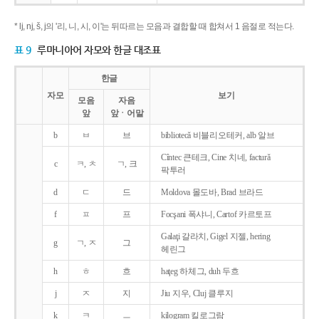
* lj, nj, š, j의 '리, 니, 시, 이'는 뒤따르는 모음과 결합할 때 합쳐서 1 음절로 적는다.
표 9
루마니아어 자모와 한글 대조표
한글
자모
보기
모음
자음
앞
앞ㆍ어말
b
ㅂ
브
bibliotecǎ 비블리오테커, alb 알브
Cîntec 큰테크, Cine 치네, facturǎ
c
ㅋ, ㅊ
ㄱ, 크
팍투러
d
ㄷ
드
Moldova 몰도바, Brad 브라드
f
ㅍ
프
Focşani 폭샤니, Cartof 카르토프
Galaţi 갈라치, Gigel 지젤, hering
g
ㄱ, ㅈ
그
헤린그
h
ㅎ
흐
haţeg 하체그, duh 두흐
j
ㅈ
지
Jiu 지우, Cluj 클루지
k
ㅋ
ㅡ
kilogram 킬로그람