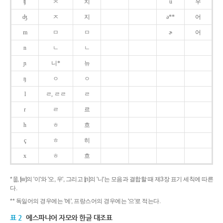
ʧ
ㅊ
치
u
우
ʤ
ㅈ
지
ə**
어
m
ㅁ
ㅁ
ɚ
어
n
ㄴ
ㄴ
ɲ
니*
뉴
ŋ
ㅇ
ㅇ
l
ㄹ, ㄹㄹ
ㄹ
r
ㄹ
르
h
ㅎ
흐
ç
ㅎ
히
x
ㅎ
흐
* [j], [w]의 '이'와 '오, 우', 그리고 [ɲ]의 '니'는 모음과 결합할 때 제3장 표기 세칙에 따른
다.
** 독일어의 경우에는 '에', 프랑스어의 경우에는 '으'로 적는다.
표 2
에스파냐어 자모와 한글 대조표