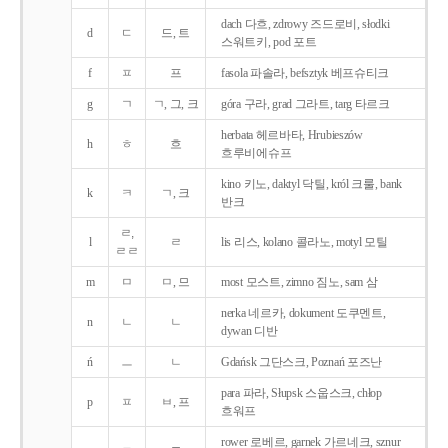
dach 다흐, zdrowy 즈드로비, słodki
d
ㄷ
드, 트
스워트키, pod 포트
f
ㅍ
프
fasola 파솔라, befsztyk 베프슈티크
g
ㄱ
ㄱ, 그, 크
góra 구라, grad 그라트, targ 타르크
herbata 헤르바타, Hrubieszów
h
ㅎ
흐
흐루비에슈프
kino 키노, daktyl 닥틸, król 크룰, bank
k
ㅋ
ㄱ, 크
반크
ㄹ,
l
ㄹ
lis 리스, kolano 콜라노, motyl 모틸
ㄹㄹ
m
ㅁ
ㅁ, 므
most 모스트, zimno 짐노, sam 삼
nerka 네르카, dokument 도쿠멘트,
n
ㄴ
ㄴ
dywan 디반
ń
ㅡ
ㄴ
Gdańsk 그단스크, Poznań 포즈난
para 파라, Słupsk 스웁스크, chłop
p
ㅍ
ㅂ, 프
흐워프
rower 로베르, garnek 가르네크, sznur