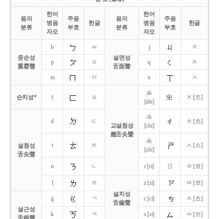
한어
한어
음의
주음
음의
주음
병음
한글
병음
한글
분류
부호
분류
부호
자모
자모
b
ㅂ
j
ㅈ
중순성
설면성
p
ㅍ
q
ㅊ
重脣聲
舌面聲
m
ㅁ
x
ㅅ
zh
순치성*
f
ㅍ
ㅈ [즈]
[zhi]
ch
d
ㄷ
ㅊ [츠]
교설첨성
[chi]
翹舌尖聲
sh
t
ㅌ
ㅅ [스]
설첨성
[shi]
舌尖聲
ㄖ
n
ㄴ
r [ri]
ㄹ [르]
l
ㄹ
z [zi]
ㅉ [쯔]
설치성
g
ㄱ
c [ci]
ㅊ [츠]
舌齒聲
설근성
k
ㅋ
s [si]
ㅆ [쓰]
舌根聲