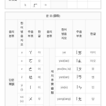
h
ㅎ
운 모 (韻母)
한
어
한어
음의
병
주음
한
음의
주음
병음
한글
분류
음
부호
글
분류
부호
자모
자
모
a
아
yai
야이
o
오
yao
(iao)
야오
e
어
you
(iou,
iu)
유
제
치
ê
에
yan
(ian)
옌
단운
류
單韻
齊
yi
이
yin(in)
인
齒
(i)
類
wu
우
yang
(iang)
양
(u)