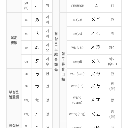
yu
위
ying
(ing)
잉
(u)
아
ai
wa
(ua)
와
이
에
ei
wo
(uo)
워
결
이
복운
합
複韻
운
아
ao
wai
(uai)
와이
모
오
합
結
어
구
웨이
合
ou
wei
(ui)
우
류
(우이)
韻
合
母
an
안
wan
(uan)
완
口
類
원
en
언
wen
(un)
(운)
부성운
附聲韻
wang
ang
앙
왕
(uang)
웡
eng
엉
weng
(ong)
(웅)
권설운
er