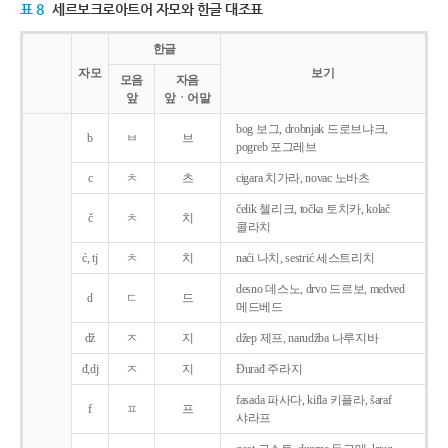
표 8
세르보크로아트어 자모와 한글 대조표
한글
자모
보기
모음
자음
앞
앞ㆍ어말
bog 보그, drobnjak 드로브냐크,
b
ㅂ
브
pogreb 포그레브
c
ㅊ
츠
cigara 치가라, novac 노바츠
čelik 첼리크, točka 토치카, kolač
č
ㅊ
치
콜라치
ć, tj
ㅊ
치
naći 나치, sestrić 세스트리치
desno 데스노, drvo 드르보, medved
d
ㄷ
드
메드베드
dž
ㅈ
지
džep 제프, narudžba 나루지바
đ,dj
ㅈ
지
Ðurađ 주라지
fasada 파사다, kifla 키플라, šaraf
f
ㅍ
프
샤라프