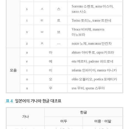
Sorrento 소렌토, asma 아스마,
s
ㅅ
스
sasso 사소
t
ㅌ
트
Torino 토리노, tranne 트란네
Vivace 비바체, manovra
v
ㅂ
브
마노브라
z
ㅊ
―
nozze 노체, mancanza 만칸차
a
아
abituro 아비투로, capra 카프라
e
에
erta 에르타, padrone 파드로네
모음
i
이
infamia 인파미아, manica 마니카
o
오
oblio 오블리오, poetica 포에티카
u
우
uva 우바, spuma 스푸마
표 4
일본어의 가나와 한글 대조표
한글
가나
어두
어중ㆍ어말