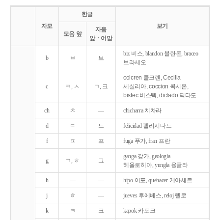
한글
자모
보기
자음
모음 앞
앞ㆍ어말
biz 비스, blandon 블란돈, braceo
b
ㅂ
브
브라세오
colcren 콜크렌, Cecilia
c
ㅋ, ㅅ
ㄱ, 크
세실리아, coccion 콕시온,
bistec 비스텍, dictado 딕타도
ch
ㅊ
―
chicharra 치차라
d
ㄷ
드
felicidad 펠리시다드
f
ㅍ
프
fuga 푸가, fran 프란
ganga 강가, geologia
g
ㄱ, ㅎ
그
헤올로히아, yungla 융글라
h
―
―
hipo 이포, quehacer 케아세르
j
ㅎ
―
jueves 후에베스, reloj 렐로
k
ㅋ
크
kapok 카포크