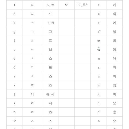
t
ㅌ
ㅅ, 트
w
오, 우*
e
에
d
ㄷ
드
ø
외
k
ㅋ
ㄱ, 크
ɛ
에
g
ㄱ
그
ɛ̃
앵
f
ㅍ
프
œ
외
v
ㅂ
브
욍
θ
ㅅ
스
æ
애
ð
ㄷ
드
a
아
s
ㅅ
스
ɑ
아
z
ㅈ
즈
ɑ̃
앙
ʃ
시
슈, 시
ʌ
어
ʒ
ㅈ
지
ɔ
오
ʦ
ㅊ
츠
ɔ̃
옹
ʣ
ㅈ
즈
o
오