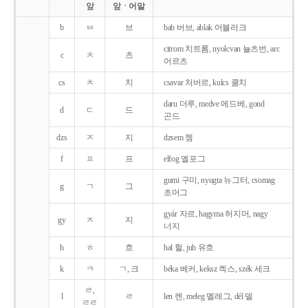
앞
앞ㆍ어말
b
ㅂ
브
bab 버브, ablak 어블러크
citrom 치트롬, nyolcvan 뇰츠번, arc
c
ㅊ
츠
어르츠
cs
ㅊ
치
csavar 처버르, kulcs 쿨치
daru 더루, medve 메드베, gond
d
ㄷ
드
곤드
dzs
ㅈ
지
dzsem 젬
f
ㅍ
프
elfog 엘포그
gumi 구미, nyugta 뉴그터, csomag
g
ㄱ
그
초머그
gyár 자르, hagyma 허지머, nagy
gy
ㅈ
지
너지
h
ㅎ
흐
hal 헐, juh 유흐
k
ㅋ
ㄱ, 크
béka 베커, keksz 켁스, szék 세크
ㄹ,
l
ㄹ
len 렌, meleg 멜레그, dél 델
ㄹㄹ