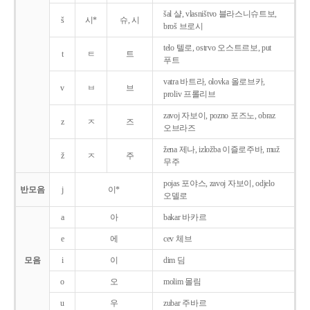
šal 샬, vlasništvo 블라스니슈트보,
š
시*
슈, 시
broš 브로시
telo 텔로, ostrvo 오스트르보, put
t
ㅌ
트
푸트
vatra 바트라, olovka 올로브카,
v
ㅂ
브
proliv 프롤리브
zavoj 자보이, pozno 포즈노, obraz
z
ㅈ
즈
오브라즈
žena 제나, izložba 이즐로주바, muž
ž
ㅈ
주
무주
pojas 포야스, zavoj 자보이, odjelo
반모음
j
이*
오델로
a
아
bakar 바카르
e
에
cev 체브
모음
i
이
dim 딤
o
오
molim 몰림
u
우
zubar 주바르