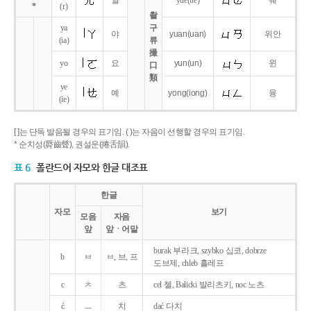
얼
yue
(ue)
웨
*
(r)
촬
ya
구
야
yuan
(uan)
위안
(ia)
류
撮
yo
요
yun
(un)
윈
口
類
ye
예
yong
(iong)
융
(ie)
[ ]는 단독 발음될 경우의 표기임. ( )는 자음이 선행할 경우의 표기임.
* 순치성(脣齒聲), 권설운(捲舌韻).
표 6
폴란드어 자모와 한글 대조표
한글
자모
보기
모음
자음
앞
앞ㆍ어말
burak 부라크, szybko 십코, dobrze
b
ㅂ
ㅂ, 브, 프
도브제, chleb 흘레프
c
ㅊ
츠
cel 첼, Balicki 발리츠키, noc 노츠
ć
ㅡ
치
dać 다치