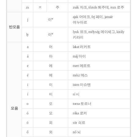
zs
ㅈ
주
zsák 자크, tőzsde 퇴주데, rozs 로주
ajak 어여크, fej 페이, január
j
이*
여누아르
반모음
lyuk 유크, mélység 메이셰그, király
ly
이*
키라이
a
어
lakat 러커트
á
아
máj 마이
e
에
mert 메르트
é
에
mész 메스
i
이
isten 이슈텐
í
이
sí 시
o
오
torna 토르너
모음
ó
오
róka 로커
ö
외
sör 쇠르
ő
외
nő 뇌