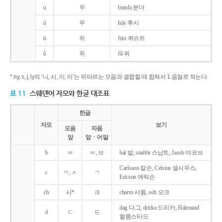
u
우
bunda 분더
ú
우
hús 후시
ü
위
füst 퓌슈트
ű
위
fű 퓌
* ny, s, j, ly의 ‘니, 시, 이, 이’는 뒤따르는 모음과 결합할 때 합쳐서 1 음절로 적는다.
표 11
스웨덴어 자모와 한글 대조표
한글
자모
보기
모음
자음
앞
앞ㆍ어말
b
ㅂ
ㅂ, 브
bal 발, snabbt 스납트, Jacob 야코브
Carlsson 칼손, Celsius 셀시우스,
c
ㅋ, ㅅ
ㄱ
Ericson 에릭손
ch
시*
크
charm 샤름, och 오크
dag 다그, dricka 드리카, Halmstad
d
ㄷ
드
할름스타드