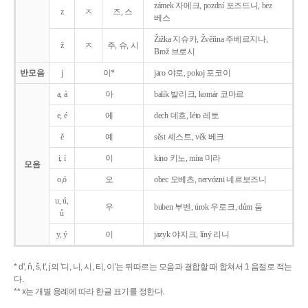
zámek 자메크, pozdní 포즈드니, bez
z
ㅈ
즈, 스
베스
Žižka 지슈카, Žvěřina 주베르지나,
ž
ㅈ
주, 슈, 시
Brož 브로시
반모음
j
이*
jaro 야로, pokoj 포코이
a, á
아
balík 발리크, komár 코마르
e, é
에
dech 데흐, léto 레토
ě
예
sěst 셰스트, věk 베크
i, í
이
kino 키노, míra 미라
모음
o,ó
오
obec 오베츠, nervózni 네르보즈니
u, ú,
우
buben 부벤, úrok 우로크, dům 둠
ů
y, ý
이
jazyk
야지크, líný 리니
* d', ň, š, t', j의 '디, 니, 시, 티, 이'는 뒤따르는 모음과 결합할 때 합쳐서 1 음절로 적는
다.
** x는 개별 용례에 따라 한글 표기를 정한다.