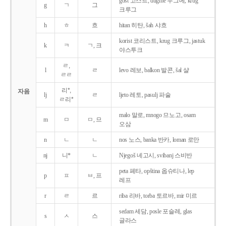
gost 고스트, dugme 두그메, krug
g
ㄱ
그
크루그
h
ㅎ
흐
hitan 히탄, šah 샤흐
korist 코리스트, krug 크루그, jastuk
k
ㅋ
ㄱ, 크
야스투크
ㄹ,
l
ㄹ
levo 레보, balkon 발콘, šal 샬
ㄹㄹ
리*,
자음
lj
ㄹ
ljeto 레토, pasulj 파술
ㄹ리*
malo 말로, mnogo 므노고, osam
m
ㅁ
ㅁ, 므
오삼
n
ㄴ
ㄴ
nos 노스, banka 반카, loman 로만
nj
니*
ㄴ
Njegoš 녜고시, svibanj 스비반
peta 페타, opština 옵슈티나, lep
p
ㅍ
ㅂ, 프
레프
r
ㄹ
르
riba 리바, torba 토르바, mir 미르
sedam 세담, posle 포슬레, glas
s
ㅅ
스
글라스