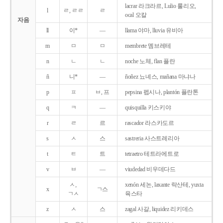
lacrar 라크라르, Lulio 룰리오,
l
ㄹ, ㄹㄹ
ㄹ
ocal 오칼
자음
ll
이*
―
llama 야마, lluvia 유비아
m
ㅁ
ㅁ
membrete 멤브레테
n
ㄴ
ㄴ
noche 노체, flan 플란
ñ
니*
―
ñoñez 뇨녜스, mañana 마냐나
p
ㅍ
ㅂ, 프
pepsina 펩시나, plantón 플란톤
q
ㅋ
―
quisquilla 키스키야
r
ㄹ
르
rascador 라스카도르
s
ㅅ
스
sastreria 사스트레리아
t
ㅌ
트
tetraetro 테트라에트로
v
ㅂ
―
viudedad 비우데다드
ㅅ,
xenón 세논, laxante 락산테, yuxta
x
ㄱ스
ㄱㅅ
육스타
z
ㅅ
스
zagal 사갈, liquidez 리키데스