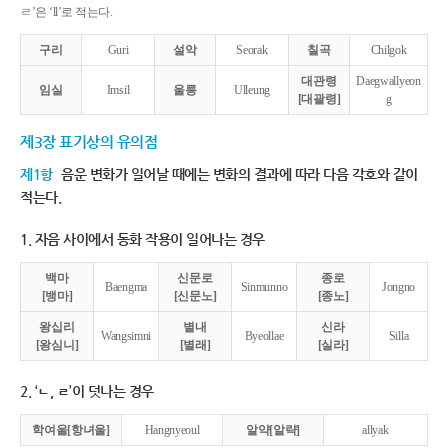
ㄹ’은 ‘ll’로 적는다.
구리
Guri
설악
Seorak
칠곡
Chilgok
대관령
Daegwallyeon
임실
Imsil
울릉
Ulleung
[대괄령]
g
제3장 표기상의 유의점
제1항
음운 변화가 일어날 때에는 변화의 결과에 따라 다음 각호와 같이
적는다.
1. 자음 사이에서 동화 작용이 일어나는 경우
백마
신문로
종로
Baengma
Sinmunno
Jongno
[뱅마]
[신문노]
[종노]
왕십리
별내
신라
Wangsimni
Byeollae
Silla
[왕심니]
[별래]
[실라]
2. ‘ㄴ, ㄹ’이 덧나는 경우
학여울[항녀울]
Hangnyeoul
알약[알략]
allyak