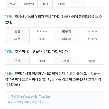
샛별
saetbyeol
울산
Ulsan
제2항
발음상 혼동의 우려가 있을 때에는 음절 사이에 붙임표(-)를 쓸 수
있다.
중앙
Jung-ang
반구대
Ban-gudae
세운
Se-un
해운대
Hae-undae
제3항
고유 명사는 첫 글자를 대문자로 적는다.
부산
Busan
세종
Sejong
제4항
인명은 성과 이름의 순서로 띄어 쓴다. 이름은 붙여 쓰는 것을 원
칙으로 하되 음절 사이에 붙임표(-)를 쓰는 것을 허용한다.( ( ) 안의 표기
를 허용함.)
민용하 Min Yongha (Min Yong-ha)
송나리 Song Nari (Song Na-ri)