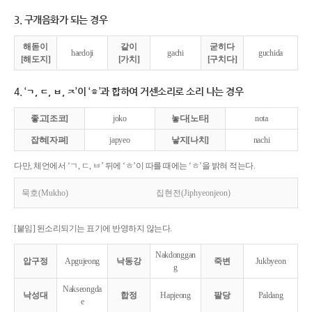
3. 구개음화가 되는 경우
해돋이
같이
굳히다
haedoji
gachi
guchida
[해도지]
[가치]
[구치다]
4. ‘ㄱ, ㄷ, ㅂ, ㅈ’이 ‘ㅎ’과 합하여 거센소리로 소리 나는 경우
좋고[조코]
joko
놓다[노타]
nota
잡혀[자펴]
japyeo
낳지[나치]
nachi
다만, 체언에서 ‘ㄱ, ㄷ, ㅂ’ 뒤에 ‘ㅎ’이 따를 때에는 ‘ㅎ’을 밝혀 적는다.
묵호(Mukho)
집현전(Jiphyeonjeon)
[붙임] 된소리되기는 표기에 반영하지 않는다.
Nakdonggan
압구정
Apgujeong
낙동강
죽변
Jukbyeon
g
Nakseongda
낙성대
합정
Hapjeong
팔당
Paldang
e