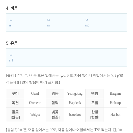
4. 비음
ㄴ
ㅁ
ㅇ
n
m
ng
5. 유음
ㄹ
r, l
[붙임 1] ‘ㄱ, ㄷ, ㅂ’은 모음 앞에서는 ‘g, d, b’로, 자음 앞이나 어말에서는 ‘k, t, p’로
적는다.([ ] 안의 발음에 따라 표기함.)
구미
Gumi
영동
Yeongdong
백암
Baegam
옥천
Okcheon
합덕
Hapdeok
호법
Hobeop
월곶
벚꽃
한밭
Wolgot
beotkkot
Hanbat
[월곧]
[벋꼳]
[한받]
[붙임 2] ‘ㄹ’은 모음 앞에서는 ‘r’로, 자음 앞이나 어말에서는 ‘l’로 적는다. 단, ‘ㄹ