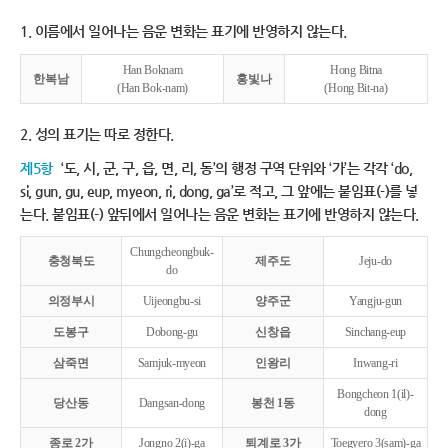
1. 이름에서 일어나는 음운 변화는 표기에 반영하지 않는다.
Han Boknam
Hong Bitna
한복남
홍빛나
(Han Bok-nam)
(Hong Bit-na)
2. 성의 표기는 따로 정한다.
제5항
‘도, 시, 군, 구, 읍, 면, 리, 동’의 행정 구역 단위와 ‘가’는 각각 ‘do,
si, gun, gu, eup, myeon, ri, dong, ga’로 적고, 그 앞에는 붙임표(-)를 넣
는다. 붙임표(-) 앞뒤에서 일어나는 음운 변화는 표기에 반영하지 않는다.
Chungcheongbuk-
충청북도
제주도
Jeju-do
do
의정부시
Uijeongbu-si
양주군
Yangju-gun
도봉구
Dobong-gu
신창읍
Sinchang-eup
삼죽면
Samjuk-myeon
인왕리
Inwang-ri
Bongcheon 1(il)-
당산동
Dangsan-dong
봉천 1동
dong
종로 2가
Jongno 2(i)-ga
퇴계로 3가
Toegyero 3(sam)-ga