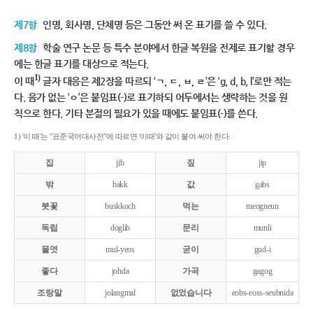
제7항
인명, 회사명, 단체명 등은 그동안 써 온 표기를 쓸 수 있다.
제8항
학술 연구 논문 등 특수 분야에서 한글 복원을 전제로 표기할 경우
에는 한글 표기를 대상으로 적는다.
1)
이 때
글자 대응은 제2장을 따르되 ‘ㄱ, ㄷ, ㅂ, ㄹ’은 ‘g, d, b, l’로만 적는
다. 음가 없는 ‘ㅇ’은 붙임표(-)로 표기하되 어두에서는 생략하는 것을 원
칙으로 한다. 기타 분절의 필요가 있을 때에도 붙임표(-)를 쓴다.
1) '이 때'는 "표준국어대사전"에 따르면 '이때'와 같이 붙여 써야 한다.
집
jib
짚
jip
밖
bakk
값
gabs
붓꽃
buskkoch
먹는
meogneun
독립
doglib
문리
munli
물엿
mul-yeos
굳이
gud-i
좋다
johda
가곡
gagog
조랑말
jolangmal
없었습니다
eobs-eoss-seubnida