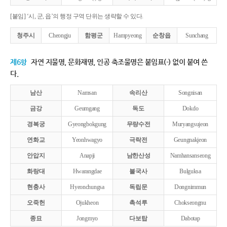
[붙임] ‘시, 군, 읍’의 행정 구역 단위는 생략할 수 있다.
청주시
Cheongju
함평군
Hampyeong
순창읍
Sunchang
제6항
자연 지물명, 문화재명, 인공 축조물명은 붙임표(-) 없이 붙여 쓴
다.
남산
Namsan
속리산
Songnisan
금강
Geumgang
독도
Dokdo
경복궁
Gyeongbokgung
무량수전
Muryangsujeon
연화교
Yeonhwagyo
극락전
Geungnakjeon
안압지
Anapji
남한산성
Namhansanseong
화랑대
Hwarangdae
불국사
Bulguksa
현충사
Hyeonchungsa
독립문
Dongnimmun
오죽헌
Ojukheon
촉석루
Chokseongnu
종묘
Jongmyo
다보탑
Dabotap