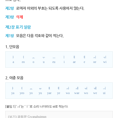
제2항
로마자 이외의 부호는 되도록 사용하지 않는다.
제3항
삭제
제2장 표기 일람
제1항
모음은 다음 각호와 같이 적는다.
1. 단모음
ㅏ
ㅓ
ㅗ
ㅜ
ㅡ
ㅣ
ㅐ
ㅔ
ㅚ
ㅟ
a
eo
o
u
eu
i
ae
e
oe
wi
2. 이중 모음
ㅑ
ㅕ
ㅛ
ㅠ
ㅒ
ㅖ
ㅘ
ㅙ
ㅝ
ㅞ
ㅢ
ya
yeo
yo
yu
yae
ye
wa
wae
wo
we
ui
[붙임 1] ‘ㅢ’는 ‘ㅣ’로 소리 나더라도 ui로 적는다.
(보기) 광희문 Gwanghuimun