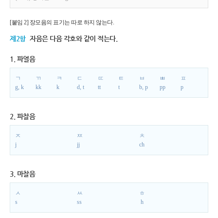
[붙임 2] 장모음의 표기는 따로 하지 않는다.
제2항
자음은 다음 각호와 같이 적는다.
1. 파열음
ㄱ
ㄲ
ㅋ
ㄷ
ㄸ
ㅌ
ㅂ
ㅃ
ㅍ
g, k
kk
k
d, t
tt
t
b, p
pp
p
2. 파찰음
ㅈ
ㅉ
ㅊ
j
jj
ch
3. 마찰음
ㅅ
ㅆ
ㅎ
s
ss
h