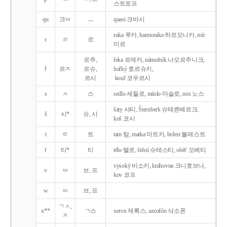
스트로프
qu
크ㅂ
ㅡ
quasi 크바시
ruka 루카, harmonika 하르모니카, mír
r
ㄹ
르
미르
르주,
řeka 르제카, námořník 나모르주니크,
ř
르ㅈ
르슈,
hořký 호르슈키,
르시
kouř 코우르시
s
ㅅ
스
sedlo 세들로, máslo 마슬로, nos 노스
šaty 샤티, Šternberk 슈테른베르크,
š
시*
슈, 시
koš 코시
t
ㅌ
트
tam 탐, matka 마트카, bolest 볼레스트
t'
티*
티
tělo 텔로, štěstí 슈테스티, obět' 오베티
vysoký 비소키, knihovna 크니호브나,
v
ㅂ
브, 프
kov 코프
w
ㅂ
브, 프
ㄱㅅ,
x**
ㄱ스
xerox 제록스, saxofón 삭소폰
ㅈ