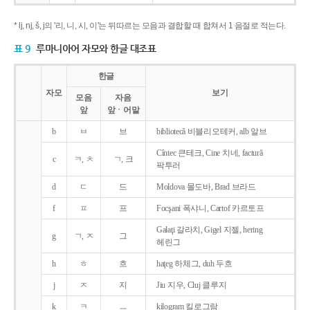
* lj, nj, š, j의 '리, 니, 시, 이'는 뒤따르는 모음과 결합할 때 합쳐서 1 음절로 적는다.
표 9
루마니아어 자모와 한글 대조표
한글
자모
보기
모음
자음
앞
앞ㆍ어말
b
ㅂ
브
bibliotecǎ 비블리오테커, alb 알브
Cîntec 큰테크, Cine 치네, facturǎ
c
ㅋ, ㅊ
ㄱ, 크
팍투러
d
ㄷ
드
Moldova 몰도바, Brad 브라드
f
ㅍ
프
Focşani 폭샤니, Cartof 카르토프
Galaţi 갈라치, Gigel 지젤, hering
g
ㄱ, ㅈ
그
헤린그
h
ㅎ
흐
haţeg 하체그, duh 두흐
j
ㅈ
지
Jiu 지우, Cluj 클루지
k
ㅋ
ㅡ
kilogram 킬로그람