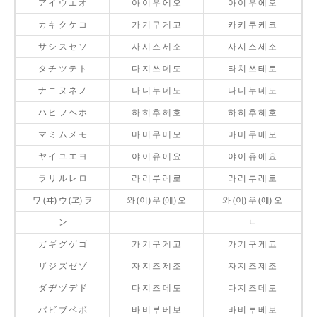
ア イ ウ エ オ
아 이 우 에 오
아 이 우 에 오
カ キ ク ケ コ
가 기 구 게 고
카 키 쿠 케 코
サ シ ス セ ソ
사 시 스 세 소
사 시 스 세 소
タ チ ツ テ ト
다 지 쓰 데 도
타 치 쓰 테 토
ナ ニ ヌ ネ ノ
나 니 누 네 노
나 니 누 네 노
ハ ヒ フ ヘ ホ
하 히 후 헤 호
하 히 후 헤 호
マ ミ ム メ モ
마 미 무 메 모
마 미 무 메 모
ヤ イ ユ エ ヨ
야 이 유 에 요
야 이 유 에 요
ラ リ ル レ ロ
라 리 루 레 로
라 리 루 레 로
ワ (ヰ) ウ (ヱ) ヲ
와 (이) 우 (에) 오
와 (이) 우 (에) 오
ン
ㄴ
ガ ギ グ ゲ ゴ
가 기 구 게 고
가 기 구 게 고
ザ ジ ズ ゼ ゾ
자 지 즈 제 조
자 지 즈 제 조
ダ ヂ ヅ デ ド
다 지 즈 데 도
다 지 즈 데 도
バ ビ ブ ベ ボ
바 비 부 베 보
바 비 부 베 보