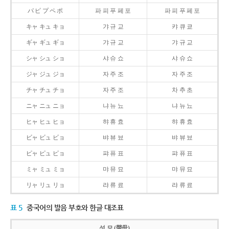
パ ピ プ ペ ポ
파 피 푸 페 포
파 피 푸 페 포
キャ キュ キョ
갸 규 교
캬 큐 쿄
ギャ ギュ ギョ
갸 규 교
갸 규 교
シャ シュ ショ
샤 슈 쇼
샤 슈 쇼
ジャ ジュ ジョ
자 주 조
자 주 조
チャ チュ チョ
자 주 조
차 추 초
ニャ ニュ ニョ
냐 뉴 뇨
냐 뉴 뇨
ヒャ ヒュ ヒョ
햐 휴 효
햐 휴 효
ビャ ビュ ビョ
뱌 뷰 뵤
뱌 뷰 뵤
ピャ ピュ ピョ
퍄 퓨 표
퍄 퓨 표
ミャ ミュ ミョ
먀 뮤 묘
먀 뮤 묘
リャ リュ リョ
랴 류 료
랴 류 료
표 5
중국어의 발음 부호와 한글 대조표
성 모 (聲母)