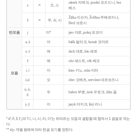
zámek 자메크, pozdní 포즈드니, bez
z
ㅈ
즈, 스
베스
Žižka 지슈카, Žvěřina 주베르지나,
ž
ㅈ
주, 슈, 시
Brož 브로시
반모음
j
이*
jaro 야로, pokoj 포코이
a, á
아
balík 발리크, komár 코마르
e, é
에
dech 데흐, léto 레토
ě
예
sěst 셰스트, věk 베크
i, í
이
kino 키노, míra 미라
모음
o,ó
오
obec 오베츠, nervózni 네르보즈니
u, ú,
우
buben 부벤, úrok 우로크, dům 둠
ů
y, ý
이
jazyk
야지크, líný 리니
* d', ň, š, t', j의 '디, 니, 시, 티, 이'는 뒤따르는 모음과 결합할 때 합쳐서 1 음절로 적는
다.
** x는 개별 용례에 따라 한글 표기를 정한다.