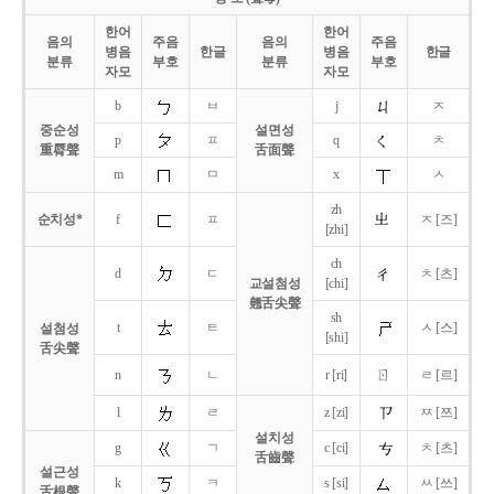
한어
한어
음의
주음
음의
주음
병음
한글
병음
한글
분류
부호
분류
부호
자모
자모
b
ㅂ
j
ㅈ
중순성
설면성
p
ㅍ
q
ㅊ
重脣聲
舌面聲
m
ㅁ
x
ㅅ
zh
순치성*
f
ㅍ
ㅈ [즈]
[zhi]
ch
d
ㄷ
ㅊ [츠]
교설첨성
[chi]
翹舌尖聲
sh
t
ㅌ
ㅅ [스]
설첨성
[shi]
舌尖聲
ㄖ
n
ㄴ
r [ri]
ㄹ [르]
l
ㄹ
z [zi]
ㅉ [쯔]
설치성
g
ㄱ
c [ci]
ㅊ [츠]
舌齒聲
설근성
k
ㅋ
s [si]
ㅆ [쓰]
舌根聲