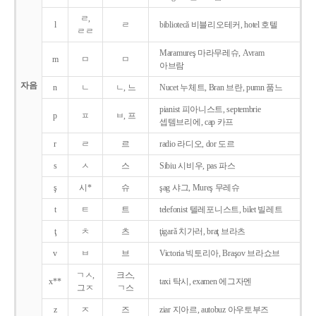
ㄹ,
l
ㄹ
bibliotecǎ 비블리오테커, hotel 호텔
ㄹㄹ
Maramureş 마라무레슈, Avram
m
ㅁ
ㅁ
아브람
자음
n
ㄴ
ㄴ, 느
Nucet 누체트, Bran 브란, pumn 품느
pianist 피아니스트, septembrie
p
ㅍ
ㅂ, 프
셉템브리에, cap 카프
r
ㄹ
르
radio 라디오, dor 도르
s
ㅅ
스
Sibiu 시비우, pas 파스
ş
시*
슈
şag 샤그, Mureş 무레슈
t
ㅌ
트
telefonist 텔레포니스트, bilet 빌레트
ţ
ㅊ
츠
ţigarǎ 치가러, braţ 브라츠
v
ㅂ
브
Victoria 빅토리아, Braşov 브라쇼브
ㄱㅅ,
크스,
x**
taxi 탁시, examen 에그자멘
그ㅈ
ㄱ스
z
ㅈ
즈
ziar 지아르, autobuz 아우토부즈