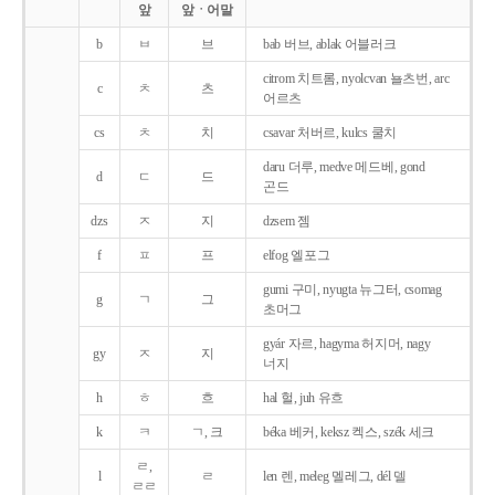
앞
앞ㆍ어말
b
ㅂ
브
bab 버브, ablak 어블러크
citrom 치트롬, nyolcvan 뇰츠번, arc
c
ㅊ
츠
어르츠
cs
ㅊ
치
csavar 처버르, kulcs 쿨치
daru 더루, medve 메드베, gond
d
ㄷ
드
곤드
dzs
ㅈ
지
dzsem 젬
f
ㅍ
프
elfog 엘포그
gumi 구미, nyugta 뉴그터, csomag
g
ㄱ
그
초머그
gyár 자르, hagyma 허지머, nagy
gy
ㅈ
지
너지
h
ㅎ
흐
hal 헐, juh 유흐
k
ㅋ
ㄱ, 크
béka 베커, keksz 켁스, szék 세크
ㄹ,
l
ㄹ
len 렌, meleg 멜레그, dél 델
ㄹㄹ