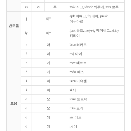
zs
ㅈ
주
zsák 자크, tőzsde 퇴주데, rozs 로주
ajak 어여크, fej 페이, január
j
이*
여누아르
반모음
lyuk 유크, mélység 메이셰그, király
ly
이*
키라이
a
어
lakat 러커트
á
아
máj 마이
e
에
mert 메르트
é
에
mész 메스
i
이
isten 이슈텐
í
이
sí 시
o
오
torna 토르너
모음
ó
오
róka 로커
ö
외
sör 쇠르
ő
외
nő 뇌