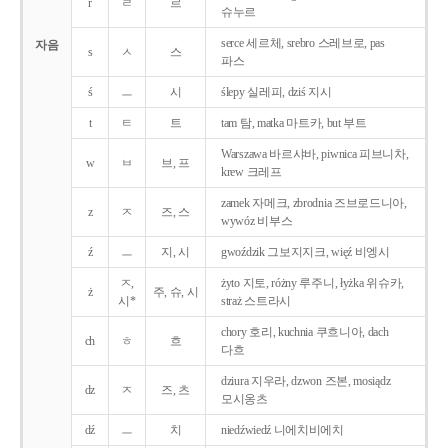
r
ㄹ
르
슈누르
serce 세르체, srebro 스레브로, pas
자음
s
ㅅ
스
파스
ś
ㅡ
시
ślepy 실레피, dziś 지시
t
ㅌ
트
tam 탐, matka 마트카, but 부트
Warszawa 바르샤바, piwnica 피브니차,
w
ㅂ
브, 프
krew 크레프
zamek 자메크, zbrodnia 즈브로드니아,
z
ㅈ
즈, 스
wywóz 비부스
ź
ㅡ
지, 시
gwoździk 그보지지크, więź 비엥시
ㅈ,
żyto 지토, różny 루주니, łyżka 위슈카,
ż
주, 슈, 시
시*
straż 스트라시
chory 호리, kuchnia 쿠흐니아, dach
ch
ㅎ
흐
다흐
dziura 지우라, dzwon 즈본, mosiądz
dz
ㅈ
즈, 츠
모시옹츠
dź
ㅡ
치
niedźwiedź 니에치비에치