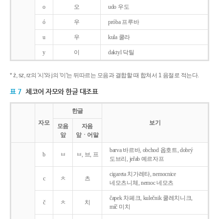
o
오
udo 우도
ó
우
próba 프루바
u
우
kula 쿨라
y
이
daktyl 닥틸
* ż, sz, rz의 '시'와 j의 '이'는 뒤따르는 모음과 결합할 때 합쳐서 1 음절로 적는다.
표 7
체코어 자모와 한글 대조표
한글
자모
보기
모음
자음
앞
앞ㆍ어말
barva 바르바, obchod 옵호트, dobrý
b
ㅂ
ㅂ, 브, 프
도브리, jeřab 예르자프
cigareta 치가레타, nemocnice
c
ㅊ
츠
네모츠니체, nemoc 네모츠
čapek 차페크, kulečnik 쿨레치니크,
č
ㅊ
치
míč 미치