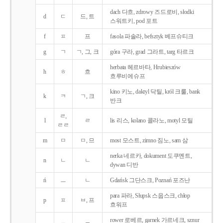
dach 다흐, zdrowy 즈드로비, słodki
d
ㄷ
드, 트
스워트키, pod 포트
f
ㅍ
프
fasola 파솔라, befsztyk 베프슈티크
g
ㄱ
ㄱ, 그, 크
góra 구라, grad 그라트, targ 타르크
herbata 헤르바타, Hrubieszów
h
ㅎ
흐
흐루비에슈프
kino 키노, daktyl 닥틸, król 크룰, bank
k
ㅋ
ㄱ, 크
반크
ㄹ,
l
ㄹ
lis 리스, kolano 콜라노, motyl 모틸
ㄹㄹ
m
ㅁ
ㅁ, 므
most 모스트, zimno 짐노, sam 삼
nerka 네르카, dokument 도쿠멘트,
n
ㄴ
ㄴ
dywan 디반
ń
ㅡ
ㄴ
Gdańsk 그단스크, Poznań 포즈난
para 파라, Słupsk 스웁스크, chłop
p
ㅍ
ㅂ, 프
흐워프
rower 로베르, garnek 가르네크, sznur