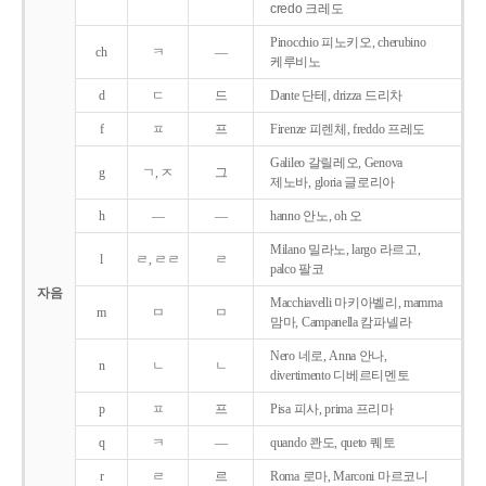
credo 크레도
Pinocchio 피노키오, cherubino
ch
ㅋ
―
케루비노
d
ㄷ
드
Dante 단테, drizza 드리차
f
ㅍ
프
Firenze 피렌체, freddo 프레도
Galileo 갈릴레오, Genova
g
ㄱ, ㅈ
그
제노바, gloria 글로리아
h
―
―
hanno 안노, oh 오
Milano 밀라노, largo 라르고,
l
ㄹ, ㄹㄹ
ㄹ
palco 팔코
자음
Macchiavelli 마키아벨리, mamma
m
ㅁ
ㅁ
맘마, Campanella 캄파넬라
Nero 네로, Anna 안나,
n
ㄴ
ㄴ
divertimento 디베르티멘토
p
ㅍ
프
Pisa 피사, prima 프리마
q
ㅋ
―
quando 콴도, queto 퀘토
r
ㄹ
르
Roma 로마, Marconi 마르코니