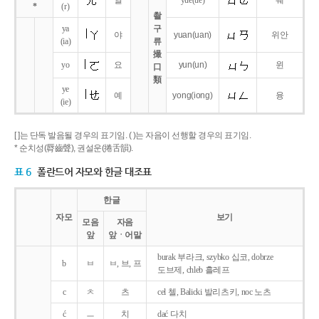
얼
yue
(ue)
웨
*
(r)
촬
ya
구
야
yuan
(uan)
위안
(ia)
류
撮
yo
요
yun
(un)
윈
口
類
ye
예
yong
(iong)
융
(ie)
[ ]는 단독 발음될 경우의 표기임. ( )는 자음이 선행할 경우의 표기임.
* 순치성(脣齒聲), 권설운(捲舌韻).
표 6
폴란드어 자모와 한글 대조표
한글
자모
보기
모음
자음
앞
앞ㆍ어말
burak 부라크, szybko 십코, dobrze
b
ㅂ
ㅂ, 브, 프
도브제, chleb 흘레프
c
ㅊ
츠
cel 첼, Balicki 발리츠키, noc 노츠
ć
ㅡ
치
dać 다치