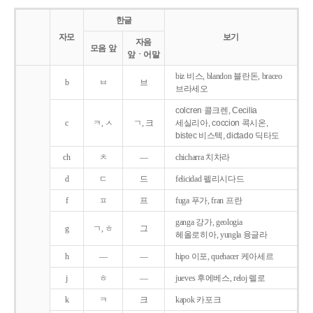
한글
자모
보기
자음
모음 앞
앞ㆍ어말
biz 비스, blandon 블란돈, braceo
b
ㅂ
브
브라세오
colcren 콜크렌, Cecilia
c
ㅋ, ㅅ
ㄱ, 크
세실리아, coccion 콕시온,
bistec 비스텍, dictado 딕타도
ch
ㅊ
―
chicharra 치차라
d
ㄷ
드
felicidad 펠리시다드
f
ㅍ
프
fuga 푸가, fran 프란
ganga 강가, geologia
g
ㄱ, ㅎ
그
헤올로히아, yungla 융글라
h
―
―
hipo 이포, quehacer 케아세르
j
ㅎ
―
jueves 후에베스, reloj 렐로
k
ㅋ
크
kapok 카포크