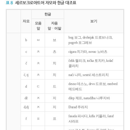
표 8
세르보크로아트어 자모와 한글 대조표
한글
자모
보기
모음
자음
앞
앞ㆍ어말
bog 보그, drobnjak 드로브냐크,
b
ㅂ
브
pogreb 포그레브
c
ㅊ
츠
cigara 치가라, novac 노바츠
čelik 첼리크, točka 토치카, kolač
č
ㅊ
치
콜라치
ć, tj
ㅊ
치
naći 나치, sestrić 세스트리치
desno 데스노, drvo 드르보, medved
d
ㄷ
드
메드베드
dž
ㅈ
지
džep 제프, narudžba 나루지바
đ,dj
ㅈ
지
Ðurađ 주라지
fasada 파사다, kifla 키플라, šaraf
f
ㅍ
프
샤라프