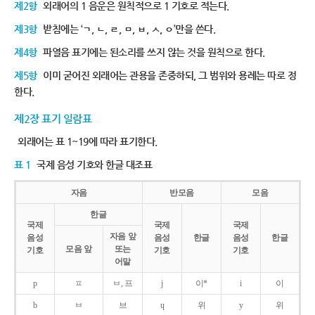
제2항
외래어의 1 음운은 원칙적으로 1 기호로 적는다.
제3항
받침에는 ‘ㄱ, ㄴ, ㄹ, ㅁ, ㅂ, ㅅ, ㅇ’만을 쓴다.
제4항
파열음 표기에는 된소리를 쓰지 않는 것을 원칙으로 한다.
제5항
이미 굳어진 외래어는 관용을 존중하되, 그 범위와 용례는 따로 정
한다.
제2장 표기 일람표
외래어는 표 1~19에 따라 표기한다.
표 1
국제 음성 기호와 한글 대조표
자음
반모음
모음
한글
국제
국제
국제
자음 앞
음성
음성
한글
음성
한글
모음 앞
또는
기호
기호
기호
어말
p
ㅍ
ㅂ, 프
j
이*
i
이
b
ㅂ
브
ɥ
위
y
위