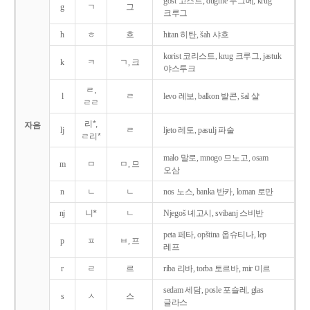
gost 고스트, dugme 두그메, krug
g
ㄱ
그
크루그
h
ㅎ
흐
hitan 히탄, šah 샤흐
korist 코리스트, krug 크루그, jastuk
k
ㅋ
ㄱ, 크
야스투크
ㄹ,
l
ㄹ
levo 레보, balkon 발콘, šal 샬
ㄹㄹ
리*,
자음
lj
ㄹ
ljeto 레토, pasulj 파술
ㄹ리*
malo 말로, mnogo 므노고, osam
m
ㅁ
ㅁ, 므
오삼
n
ㄴ
ㄴ
nos 노스, banka 반카, loman 로만
nj
니*
ㄴ
Njegoš 녜고시, svibanj 스비반
peta 페타, opština 옵슈티나, lep
p
ㅍ
ㅂ, 프
레프
r
ㄹ
르
riba 리바, torba 토르바, mir 미르
sedam 세담, posle 포슬레, glas
s
ㅅ
스
글라스