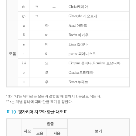
ch
ㅋ
ㅡ
Cheia 케이아
gh
ㄱ
ㅡ
Gheorghe 게오르게
a
아
Arad 아라드
ǎ
어
Bacǎu 바커우
e
에
Elena 엘레나
모음
i
이
pianist 피아니스트
î, â
으
Cîmpina 큼피나, România 로므니아
o
오
Oradea 오라데아
u
우
Nucet 누체트
* ş의 '시'는 뒤따르는 모음과 결합할 때 합쳐서 1 음절로 적는다.
** x는 개별 용례에 따라 한글 표기를 정한다.
표 10
헝가리어 자모와 한글 대조표
한글
자모
보기
모음
자음