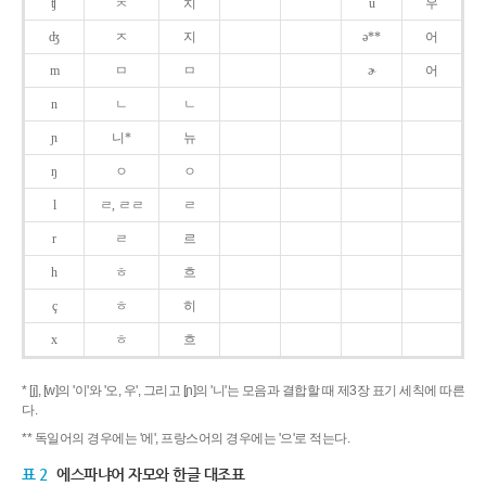
ʧ
ㅊ
치
u
우
ʤ
ㅈ
지
ə**
어
m
ㅁ
ㅁ
ɚ
어
n
ㄴ
ㄴ
ɲ
니*
뉴
ŋ
ㅇ
ㅇ
l
ㄹ, ㄹㄹ
ㄹ
r
ㄹ
르
h
ㅎ
흐
ç
ㅎ
히
x
ㅎ
흐
* [j], [w]의 '이'와 '오, 우', 그리고 [ɲ]의 '니'는 모음과 결합할 때 제3장 표기 세칙에 따른
다.
** 독일어의 경우에는 '에', 프랑스어의 경우에는 '으'로 적는다.
표 2
에스파냐어 자모와 한글 대조표