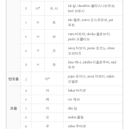
šal 샬, vlasništvo 블라스니슈트보,
š
시*
슈, 시
broš 브로시
telo 텔로, ostrvo 오스트르보, put
t
ㅌ
트
푸트
vatra 바트라, olovka 올로브카,
v
ㅂ
브
proliv 프롤리브
zavoj 자보이, pozno 포즈노, obraz
z
ㅈ
즈
오브라즈
žena 제나, izložba 이즐로주바, muž
ž
ㅈ
주
무주
pojas 포야스, zavoj 자보이, odjelo
반모음
j
이*
오델로
a
아
bakar 바카르
e
에
cev 체브
모음
i
이
dim 딤
o
오
molim 몰림
u
우
zubar 주바르