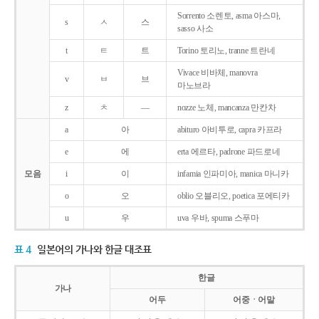
Sorrento 소렌토, asma 아스마,
s
ㅅ
스
sasso 사소
t
ㅌ
트
Torino 토리노, tranne 트란네
Vivace 비바체, manovra
v
ㅂ
브
마노브라
z
ㅊ
―
nozze 노체, mancanza 만칸차
a
아
abituro 아비투로, capra 카프라
e
에
erta 에르타, padrone 파드로네
모음
i
이
infamia 인파미아, manica 마니카
o
오
oblio 오블리오, poetica 포에티카
u
우
uva 우바, spuma 스푸마
표 4
일본어의 가나와 한글 대조표
한글
가나
어두
어중ㆍ어말