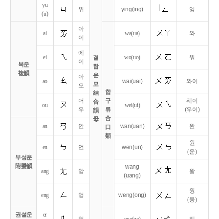
yu
위
ying
(ing)
잉
(u)
아
ai
wa
(ua)
와
이
에
ei
wo
(uo)
워
결
이
복운
합
複韻
운
아
ao
wai
(uai)
와이
모
오
합
結
어
구
웨이
合
ou
wei
(ui)
우
류
(우이)
韻
合
母
an
안
wan
(uan)
완
口
類
원
en
언
wen
(un)
(운)
부성운
附聲韻
wang
ang
앙
왕
(uang)
웡
eng
엉
weng
(ong)
(웅)
권설운
er