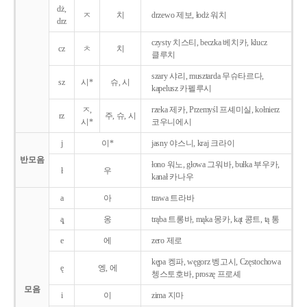
dż,
ㅈ
치
drzewo 제보, łodż 워치
drz
czysty 치스티, beczka 베치카, klucz
cz
ㅊ
치
클루치
szary 샤리, musztarda 무슈타르다,
sz
시*
슈, 시
kapelusz 카펠루시
ㅈ,
rzeka 제카, Przemyśl 프셰미실, kołnierz
rz
주, 슈, 시
시*
코우니에시
j
이*
jasny 야스니, kraj 크라이
반모음
łono 워노, głowa 그워바, bułka 부우카,
ł
우
kanał 카나우
a
아
trawa 트라바
ą̨
옹
trąba 트롱바, mąka 몽카, kąt 콩트, tą 통
e
에
zero 제로
kępa 켕파, węgorz 벵고시, Częstochowa
ę
엥, 에
쳉스토호바, proszę 프로셰
모음
i
이
zima 지마