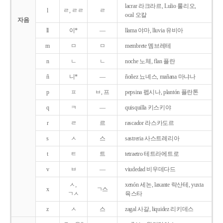
lacrar 라크라르, Lulio 룰리오,
l
ㄹ, ㄹㄹ
ㄹ
ocal 오칼
자음
ll
이*
―
llama 야마, lluvia 유비아
m
ㅁ
ㅁ
membrete 멤브레테
n
ㄴ
ㄴ
noche 노체, flan 플란
ñ
니*
―
ñoñez 뇨녜스, mañana 마냐나
p
ㅍ
ㅂ, 프
pepsina 펩시나, plantón 플란톤
q
ㅋ
―
quisquilla 키스키야
r
ㄹ
르
rascador 라스카도르
s
ㅅ
스
sastreria 사스트레리아
t
ㅌ
트
tetraetro 테트라에트로
v
ㅂ
―
viudedad 비우데다드
ㅅ,
xenón 세논, laxante 락산테, yuxta
x
ㄱ스
ㄱㅅ
육스타
z
ㅅ
스
zagal 사갈, liquidez 리키데스