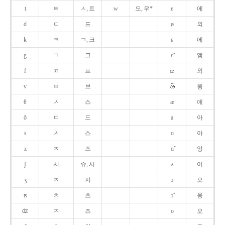
t
ㅌ
ㅅ, 트
w
오, 우*
e
에
d
ㄷ
드
ø
외
k
ㅋ
ㄱ, 크
ɛ
에
g
ㄱ
그
ɛ̃
앵
f
ㅍ
프
œ
외
v
ㅂ
브
욍
θ
ㅅ
스
æ
애
ð
ㄷ
드
a
아
s
ㅅ
스
ɑ
아
z
ㅈ
즈
ɑ̃
앙
ʃ
시
슈, 시
ʌ
어
ʒ
ㅈ
지
ɔ
오
ʦ
ㅊ
츠
ɔ̃
옹
ʣ
ㅈ
즈
o
오