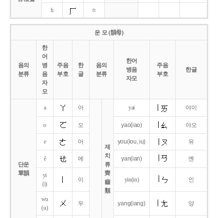
h
ㅎ
운 모 (韻母)
한
어
한어
음의
병
주음
한
음의
주음
병음
한글
분류
음
부호
글
분류
부호
자모
자
모
a
아
yai
야이
o
오
yao
(iao)
야오
e
어
you
(iou,
iu)
유
제
치
ê
에
yan
(ian)
옌
단운
류
單韻
齊
yi
이
yin(in)
인
齒
(i)
類
wu
우
yang
(iang)
양
(u)