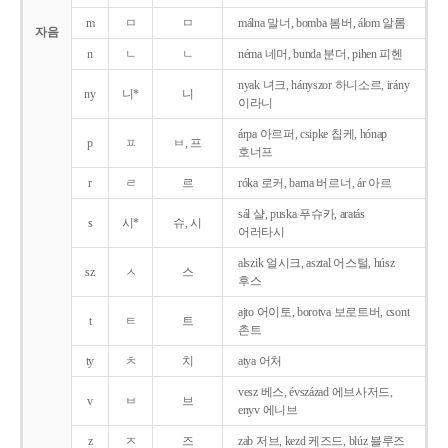
m
ㅁ
ㅁ
málna 말너, bomba 봄버, álom 알롬
자음
n
ㄴ
ㄴ
néma 네머, bunda 분더, pihen 피헨
nyak 녀크, hányszor 하니소르, irány
ny
니*
니
이라니
árpa 아르퍼, csipke 칩케, hónap
p
ㅍ
ㅂ, 프
호너프
r
ㄹ
르
róka 로커, barna 버르너, ár 아르
sál 샬, puska 푸슈카, aratás
s
시*
슈, 시
어러타시
alszik 얼시크, asztal 어스털, húsz
sz
ㅅ
스
후스
ajto 어이토, borotva 보로트버, csont
t
ㅌ
트
촌트
ty
ㅊ
치
atya 어처
vesz 베스, évszázad 에브사저드,
v
ㅂ
브
enyv 에니브
z
ㅈ
즈
zab 저브, kezd 케즈드, blúz 블루즈