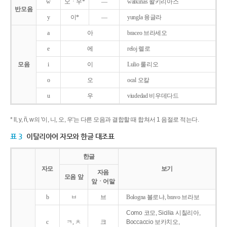
w
오ㆍ우*
―
walkirias 왈키리아스
반모음
y
이*
―
yungla 융글라
a
아
braceo 브라세오
e
에
reloj 렐로
모음
i
이
Lulio 룰리오
o
오
ocal 오칼
u
우
viudedad 비우데다드
* ll, y, ñ, w의 '이, 니, 오, 우'는 다른 모음과 결합할 때 합쳐서 1 음절로 적는다.
표 3
이탈리아어 자모와 한글 대조표
한글
자모
보기
자음
모음 앞
앞ㆍ어말
b
ㅂ
브
Bologna 볼로냐, bravo 브라보
Como 코모, Sicilia 시칠리아,
c
ㅋ, ㅊ
크
Boccaccio 보카치오,