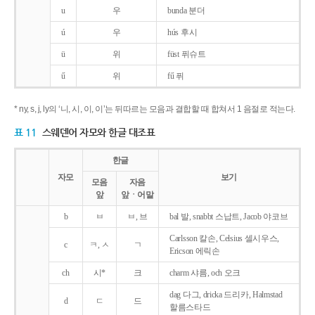
u
우
bunda 분더
ú
우
hús 후시
ü
위
füst 퓌슈트
ű
위
fű 퓌
* ny, s, j, ly의 ‘니, 시, 이, 이’는 뒤따르는 모음과 결합할 때 합쳐서 1 음절로 적는다.
표 11
스웨덴어 자모와 한글 대조표
한글
자모
보기
모음
자음
앞
앞ㆍ어말
b
ㅂ
ㅂ, 브
bal 발, snabbt 스납트, Jacob 야코브
Carlsson 칼손, Celsius 셀시우스,
c
ㅋ, ㅅ
ㄱ
Ericson 에릭손
ch
시*
크
charm 샤름, och 오크
dag 다그, dricka 드리카, Halmstad
d
ㄷ
드
할름스타드