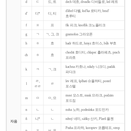
d
ㄷ
드, 트
dech 데흐, divadlo 디바들로, led 레트
d'ábel 댜벨, lod'ka 로티카, hrud'
d'
디*
디, 티
흐루티
f
ㅍ
프
fík 피크, knoflík 크노플리크
g
ㄱ
ㄱ, 그, 크
gramofon 그라모폰
h
ㅎ
흐
hadr 하드르, hmyz 흐미스, bůh 부흐
choditi 호디티, chlapec 흘라페츠, prach
ch
ㅎ
흐
프라흐
kachna 카흐나, nikdy 니크디, padák
k
ㅋ
ㄱ, 크
파다크
ㄹ,
lev 레프, šplhati 슈플하티, postel
l
ㄹ
ㄹㄹ
포스텔
most 모스트, mrak 므라크, podzim
m
ㅁ
ㅁ, 므
포드짐
n
ㄴ
ㄴ
noha 노하, podmínka 포드민카
ň
니*
ㄴ
němý 네미, sáňky 산키, Plzeň 플젠
자음
Praha 프라하, koroptev 코롭테프, strop
p
ㅍ
ㅂ, 프