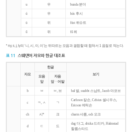
u
우
bunda 분더
ú
우
hús 후시
ü
위
füst 퓌슈트
ű
위
fű 퓌
* ny, s, j, ly의 ‘니, 시, 이, 이’는 뒤따르는 모음과 결합할 때 합쳐서 1 음절로 적는다.
표 11
스웨덴어 자모와 한글 대조표
한글
자모
보기
모음
자음
앞
앞ㆍ어말
b
ㅂ
ㅂ, 브
bal 발, snabbt 스납트, Jacob 야코브
Carlsson 칼손, Celsius 셀시우스,
c
ㅋ, ㅅ
ㄱ
Ericson 에릭손
ch
시*
크
charm 샤름, och 오크
dag 다그, dricka 드리카, Halmstad
d
ㄷ
드
할름스타드