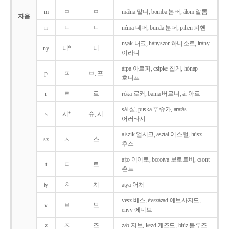
m
ㅁ
ㅁ
málna 말너, bomba 봄버, álom 알롬
자음
n
ㄴ
ㄴ
néma 네머, bunda 분더, pihen 피헨
nyak 녀크, hányszor 하니소르, irány
ny
니*
니
이라니
árpa 아르퍼, csipke 칩케, hónap
p
ㅍ
ㅂ, 프
호너프
r
ㄹ
르
róka 로커, barna 버르너, ár 아르
sál 샬, puska 푸슈카, aratás
s
시*
슈, 시
어러타시
alszik 얼시크, asztal 어스털, húsz
sz
ㅅ
스
후스
ajto 어이토, borotva 보로트버, csont
t
ㅌ
트
촌트
ty
ㅊ
치
atya 어처
vesz 베스, évszázad 에브사저드,
v
ㅂ
브
enyv 에니브
z
ㅈ
즈
zab 저브, kezd 케즈드, blúz 블루즈