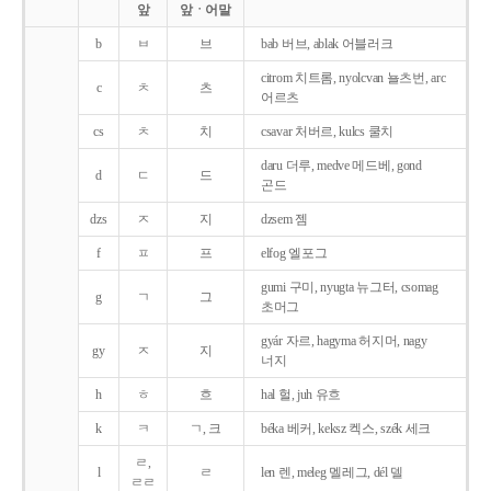
앞
앞ㆍ어말
b
ㅂ
브
bab 버브, ablak 어블러크
citrom 치트롬, nyolcvan 뇰츠번, arc
c
ㅊ
츠
어르츠
cs
ㅊ
치
csavar 처버르, kulcs 쿨치
daru 더루, medve 메드베, gond
d
ㄷ
드
곤드
dzs
ㅈ
지
dzsem 젬
f
ㅍ
프
elfog 엘포그
gumi 구미, nyugta 뉴그터, csomag
g
ㄱ
그
초머그
gyár 자르, hagyma 허지머, nagy
gy
ㅈ
지
너지
h
ㅎ
흐
hal 헐, juh 유흐
k
ㅋ
ㄱ, 크
béka 베커, keksz 켁스, szék 세크
ㄹ,
l
ㄹ
len 렌, meleg 멜레그, dél 델
ㄹㄹ