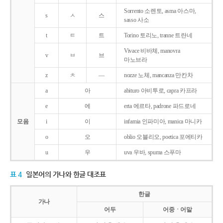
Sorrento 소렌토, asma 아스마,
s
ㅅ
스
sasso 사소
t
ㅌ
트
Torino 토리노, tranne 트란네
Vivace 비바체, manovra
v
ㅂ
브
마노브라
z
ㅊ
―
nozze 노체, mancanza 만칸차
a
아
abituro 아비투로, capra 카프라
e
에
erta 에르타, padrone 파드로네
모음
i
이
infamia 인파미아, manica 마니카
o
오
oblio 오블리오, poetica 포에티카
u
우
uva 우바, spuma 스푸마
표 4
일본어의 가나와 한글 대조표
한글
가나
어두
어중ㆍ어말