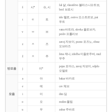
šal 샬, vlasništvo 블라스니슈트보,
š
시*
슈, 시
broš 브로시
telo 텔로, ostrvo 오스트르보, put
t
ㅌ
트
푸트
vatra 바트라, olovka 올로브카,
v
ㅂ
브
proliv 프롤리브
zavoj 자보이, pozno 포즈노, obraz
z
ㅈ
즈
오브라즈
žena 제나, izložba 이즐로주바, muž
ž
ㅈ
주
무주
pojas 포야스, zavoj 자보이, odjelo
반모음
j
이*
오델로
a
아
bakar 바카르
e
에
cev 체브
모음
i
이
dim 딤
o
오
molim 몰림
u
우
zubar 주바르