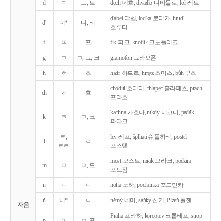
d
ㄷ
드, 트
dech 데흐, divadlo 디바들로, led 레트
d'ábel 댜벨, lod'ka 로티카, hrud'
d'
디*
디, 티
흐루티
f
ㅍ
프
fík 피크, knoflík 크노플리크
g
ㄱ
ㄱ, 그, 크
gramofon 그라모폰
h
ㅎ
흐
hadr 하드르, hmyz 흐미스, bůh 부흐
choditi 호디티, chlapec 흘라페츠, prach
ch
ㅎ
흐
프라흐
kachna 카흐나, nikdy 니크디, padák
k
ㅋ
ㄱ, 크
파다크
ㄹ,
lev 레프, šplhati 슈플하티, postel
l
ㄹ
ㄹㄹ
포스텔
most 모스트, mrak 므라크, podzim
m
ㅁ
ㅁ, 므
포드짐
n
ㄴ
ㄴ
noha 노하, podmínka 포드민카
ň
니*
ㄴ
němý 네미, sáňky 산키, Plzeň 플젠
자음
Praha 프라하, koroptev 코롭테프, strop
p
ㅍ
ㅂ, 프