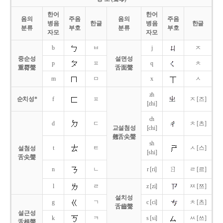
한어
한어
음의
주음
음의
주음
병음
한글
병음
한글
분류
부호
분류
부호
자모
자모
b
ㅂ
j
ㅈ
중순성
설면성
p
ㅍ
q
ㅊ
重脣聲
舌面聲
m
ㅁ
x
ㅅ
zh
순치성*
f
ㅍ
ㅈ [즈]
[zhi]
ch
d
ㄷ
ㅊ [츠]
교설첨성
[chi]
翹舌尖聲
sh
t
ㅌ
ㅅ [스]
설첨성
[shi]
舌尖聲
ㄖ
n
ㄴ
r [ri]
ㄹ [르]
l
ㄹ
z [zi]
ㅉ [쯔]
설치성
g
ㄱ
c [ci]
ㅊ [츠]
舌齒聲
설근성
k
ㅋ
s [si]
ㅆ [쓰]
舌根聲