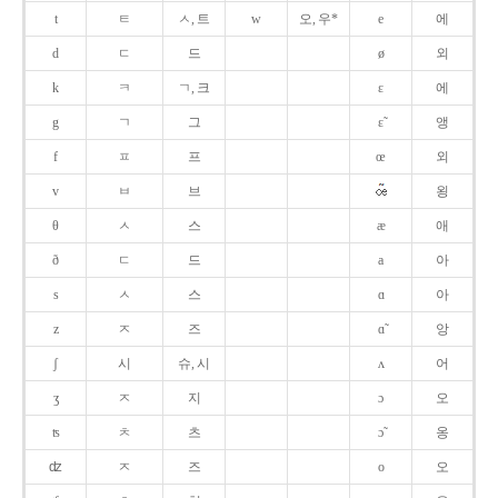
t
ㅌ
ㅅ, 트
w
오, 우*
e
에
d
ㄷ
드
ø
외
k
ㅋ
ㄱ, 크
ɛ
에
g
ㄱ
그
ɛ̃
앵
f
ㅍ
프
œ
외
v
ㅂ
브
욍
θ
ㅅ
스
æ
애
ð
ㄷ
드
a
아
s
ㅅ
스
ɑ
아
z
ㅈ
즈
ɑ̃
앙
ʃ
시
슈, 시
ʌ
어
ʒ
ㅈ
지
ɔ
오
ʦ
ㅊ
츠
ɔ̃
옹
ʣ
ㅈ
즈
o
오