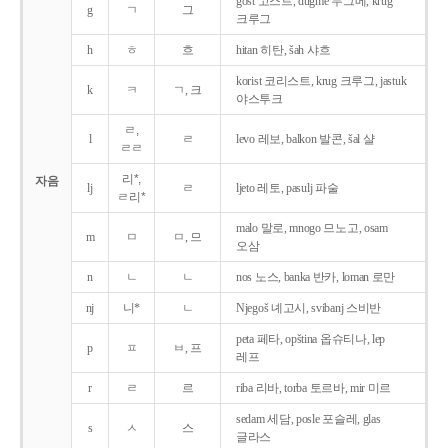
gost 고스트, dugme 두그메, krug
g
ㄱ
그
크루그
h
ㅎ
흐
hitan 히탄, šah 샤흐
korist 코리스트, krug 크루그, jastuk
k
ㅋ
ㄱ, 크
야스투크
ㄹ,
l
ㄹ
levo 레보, balkon 발콘, šal 샬
ㄹㄹ
리*,
자음
lj
ㄹ
ljeto 레토, pasulj 파술
ㄹ리*
malo 말로, mnogo 므노고, osam
m
ㅁ
ㅁ, 므
오삼
n
ㄴ
ㄴ
nos 노스, banka 반카, loman 로만
nj
니*
ㄴ
Njegoš 녜고시, svibanj 스비반
peta 페타, opština 옵슈티나, lep
p
ㅍ
ㅂ, 프
레프
r
ㄹ
르
riba 리바, torba 토르바, mir 미르
sedam 세담, posle 포슬레, glas
s
ㅅ
스
글라스