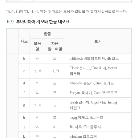
* lj, nj, š, j의 '리, 니, 시, 이'는 뒤따르는 모음과 결합할 때 합쳐서 1 음절로 적는다.
표 9
루마니아어 자모와 한글 대조표
한글
자모
보기
모음
자음
앞
앞ㆍ어말
b
ㅂ
브
bibliotecǎ 비블리오테커, alb 알브
Cîntec 큰테크, Cine 치네, facturǎ
c
ㅋ, ㅊ
ㄱ, 크
팍투러
d
ㄷ
드
Moldova 몰도바, Brad 브라드
f
ㅍ
프
Focşani 폭샤니, Cartof 카르토프
Galaţi 갈라치, Gigel 지젤, hering
g
ㄱ, ㅈ
그
헤린그
h
ㅎ
흐
haţeg 하체그, duh 두흐
j
ㅈ
지
Jiu 지우, Cluj 클루지
k
ㅋ
ㅡ
kilogram 킬로그람