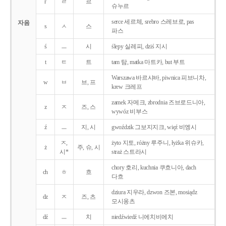
r
ㄹ
르
슈누르
serce 세르체, srebro 스레브로, pas
자음
s
ㅅ
스
파스
ś
ㅡ
시
ślepy 실레피, dziś 지시
t
ㅌ
트
tam 탐, matka 마트카, but 부트
Warszawa 바르샤바, piwnica 피브니차,
w
ㅂ
브, 프
krew 크레프
zamek 자메크, zbrodnia 즈브로드니아,
z
ㅈ
즈, 스
wywóz 비부스
ź
ㅡ
지, 시
gwoździk 그보지지크, więź 비엥시
ㅈ,
żyto 지토, różny 루주니, łyżka 위슈카,
ż
주, 슈, 시
시*
straż 스트라시
chory 호리, kuchnia 쿠흐니아, dach
ch
ㅎ
흐
다흐
dziura 지우라, dzwon 즈본, mosiądz
dz
ㅈ
즈, 츠
모시옹츠
dź
ㅡ
치
niedźwiedź 니에치비에치