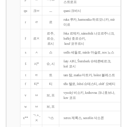
스트로프
qu
크ㅂ
ㅡ
quasi 크바시
ruka 루카, harmonika 하르모니카, mír
r
ㄹ
르
미르
르주,
řeka 르제카, námořník 나모르주니크,
ř
르ㅈ
르슈,
hořký 호르슈키,
르시
kouř 코우르시
s
ㅅ
스
sedlo 세들로, máslo 마슬로, nos 노스
šaty 샤티, Šternberk 슈테른베르크,
š
시*
슈, 시
koš 코시
t
ㅌ
트
tam 탐, matka 마트카, bolest 볼레스트
t'
티*
티
tělo 텔로, štěstí 슈테스티, obět' 오베티
vysoký 비소키, knihovna 크니호브나,
v
ㅂ
브, 프
kov 코프
w
ㅂ
브, 프
ㄱㅅ,
x**
ㄱ스
xerox 제록스, saxofón 삭소폰
ㅈ