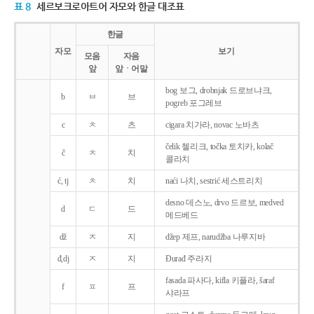
표 8
세르보크로아트어 자모와 한글 대조표
한글
자모
보기
모음
자음
앞
앞ㆍ어말
bog 보그, drobnjak 드로브냐크,
b
ㅂ
브
pogreb 포그레브
c
ㅊ
츠
cigara 치가라, novac 노바츠
čelik 첼리크, točka 토치카, kolač
č
ㅊ
치
콜라치
ć, tj
ㅊ
치
naći 나치, sestrić 세스트리치
desno 데스노, drvo 드르보, medved
d
ㄷ
드
메드베드
dž
ㅈ
지
džep 제프, narudžba 나루지바
đ,dj
ㅈ
지
Ðurađ 주라지
fasada 파사다, kifla 키플라, šaraf
f
ㅍ
프
샤라프