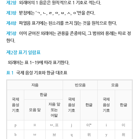
제2항
외래어의 1 음운은 원칙적으로 1 기호로 적는다.
제3항
받침에는 ‘ㄱ, ㄴ, ㄹ, ㅁ, ㅂ, ㅅ, ㅇ’만을 쓴다.
제4항
파열음 표기에는 된소리를 쓰지 않는 것을 원칙으로 한다.
제5항
이미 굳어진 외래어는 관용을 존중하되, 그 범위와 용례는 따로 정
한다.
제2장 표기 일람표
외래어는 표 1~19에 따라 표기한다.
표 1
국제 음성 기호와 한글 대조표
자음
반모음
모음
한글
국제
국제
국제
자음 앞
음성
음성
한글
음성
한글
모음 앞
또는
기호
기호
기호
어말
p
ㅍ
ㅂ, 프
j
이*
i
이
b
ㅂ
브
ɥ
위
y
위