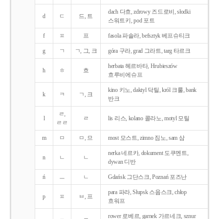
dach 다흐, zdrowy 즈드로비, słodki
d
ㄷ
드, 트
스워트키, pod 포트
f
ㅍ
프
fasola 파솔라, befsztyk 베프슈티크
g
ㄱ
ㄱ, 그, 크
góra 구라, grad 그라트, targ 타르크
herbata 헤르바타, Hrubieszów
h
ㅎ
흐
흐루비에슈프
kino 키노, daktyl 닥틸, król 크룰, bank
k
ㅋ
ㄱ, 크
반크
ㄹ,
l
ㄹ
lis 리스, kolano 콜라노, motyl 모틸
ㄹㄹ
m
ㅁ
ㅁ, 므
most 모스트, zimno 짐노, sam 삼
nerka 네르카, dokument 도쿠멘트,
n
ㄴ
ㄴ
dywan 디반
ń
ㅡ
ㄴ
Gdańsk 그단스크, Poznań 포즈난
para 파라, Słupsk 스웁스크, chłop
p
ㅍ
ㅂ, 프
흐워프
rower 로베르, garnek 가르네크, sznur