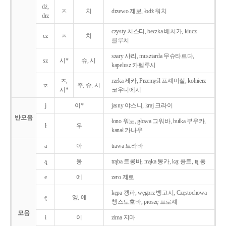
dż,
ㅈ
치
drzewo 제보, łodż 워치
drz
czysty 치스티, beczka 베치카, klucz
cz
ㅊ
치
클루치
szary 샤리, musztarda 무슈타르다,
sz
시*
슈, 시
kapelusz 카펠루시
ㅈ,
rzeka 제카, Przemyśl 프셰미실, kołnierz
rz
주, 슈, 시
시*
코우니에시
j
이*
jasny 야스니, kraj 크라이
반모음
łono 워노, głowa 그워바, bułka 부우카,
ł
우
kanał 카나우
a
아
trawa 트라바
ą̨
옹
trąba 트롱바, mąka 몽카, kąt 콩트, tą 통
e
에
zero 제로
kępa 켕파, węgorz 벵고시, Częstochowa
ę
엥, 에
쳉스토호바, proszę 프로셰
모음
i
이
zima 지마