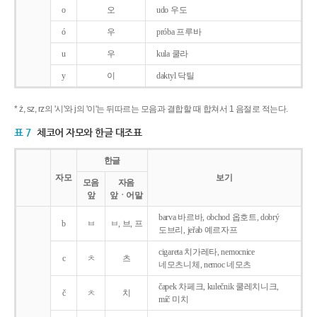
o
오
udo 우도
ó
우
próba 프루바
u
우
kula 쿨라
y
이
daktyl 닥틸
* ż, sz, rz의 '시'와 j의 '이'는 뒤따르는 모음과 결합할 때 합쳐서 1 음절로 적는다.
표 7
체코어 자모와 한글 대조표
한글
자모
보기
모음
자음
앞
앞ㆍ어말
barva 바르바, obchod 옵호트, dobrý
b
ㅂ
ㅂ, 브, 프
도브리, jeřab 예르자프
cigareta 치가레타, nemocnice
c
ㅊ
츠
네모츠니체, nemoc 네모츠
čapek 차페크, kulečnik 쿨레치니크,
č
ㅊ
치
míč 미치