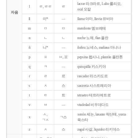
lacrar 라크라르, Lulio 룰리오,
l
ㄹ, ㄹㄹ
ㄹ
ocal 오칼
자음
ll
이*
―
llama 야마, lluvia 유비아
m
ㅁ
ㅁ
membrete 멤브레테
n
ㄴ
ㄴ
noche 노체, flan 플란
ñ
니*
―
ñoñez 뇨녜스, mañana 마냐나
p
ㅍ
ㅂ, 프
pepsina 펩시나, plantón 플란톤
q
ㅋ
―
quisquilla 키스키야
r
ㄹ
르
rascador 라스카도르
s
ㅅ
스
sastreria 사스트레리아
t
ㅌ
트
tetraetro 테트라에트로
v
ㅂ
―
viudedad 비우데다드
ㅅ,
xenón 세논, laxante 락산테, yuxta
x
ㄱ스
ㄱㅅ
육스타
z
ㅅ
스
zagal 사갈, liquidez 리키데스