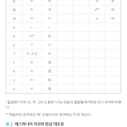
ʧ
ㅊ
치
u
우
ʤ
ㅈ
지
ə**
어
m
ㅁ
ㅁ
ɚ
어
n
ㄴ
ㄴ
ɲ
니*
뉴
ŋ
ㅇ
ㅇ
l
ㄹ, ㄹㄹ
ㄹ
r
ㄹ
르
h
ㅎ
흐
ç
ㅎ
히
x
ㅎ
흐
* [j], [w]의 '이'와 '오, 우', 그리고 [ɲ]의 '니'는 모음과 결합할 때 제3장 표기 세칙에 따른
다.
** 독일어의 경우에는 '에', 프랑스어의 경우에는 '으'로 적는다.
표 2
에스파냐어 자모와 한글 대조표