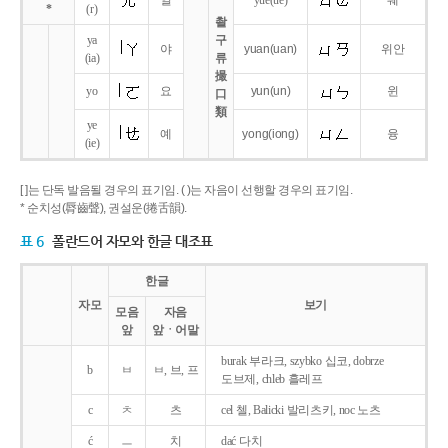
얼
yue
(ue)
웨
*
(r)
촬
ya
구
야
yuan
(uan)
위안
(ia)
류
撮
yo
요
yun
(un)
윈
口
類
ye
예
yong
(iong)
융
(ie)
[ ]는 단독 발음될 경우의 표기임. ( )는 자음이 선행할 경우의 표기임.
* 순치성(脣齒聲), 권설운(捲舌韻).
표 6
폴란드어 자모와 한글 대조표
한글
자모
보기
모음
자음
앞
앞ㆍ어말
burak 부라크, szybko 십코, dobrze
b
ㅂ
ㅂ, 브, 프
도브제, chleb 흘레프
c
ㅊ
츠
cel 첼, Balicki 발리츠키, noc 노츠
ć
ㅡ
치
dać 다치