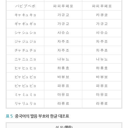
パ ピ プ ペ ポ
파 피 푸 페 포
파 피 푸 페 포
キャ キュ キョ
갸 규 교
캬 큐 쿄
ギャ ギュ ギョ
갸 규 교
갸 규 교
シャ シュ ショ
샤 슈 쇼
샤 슈 쇼
ジャ ジュ ジョ
자 주 조
자 주 조
チャ チュ チョ
자 주 조
차 추 초
ニャ ニュ ニョ
냐 뉴 뇨
냐 뉴 뇨
ヒャ ヒュ ヒョ
햐 휴 효
햐 휴 효
ビャ ビュ ビョ
뱌 뷰 뵤
뱌 뷰 뵤
ピャ ピュ ピョ
퍄 퓨 표
퍄 퓨 표
ミャ ミュ ミョ
먀 뮤 묘
먀 뮤 묘
リャ リュ リョ
랴 류 료
랴 류 료
표 5
중국어의 발음 부호와 한글 대조표
성 모 (聲母)