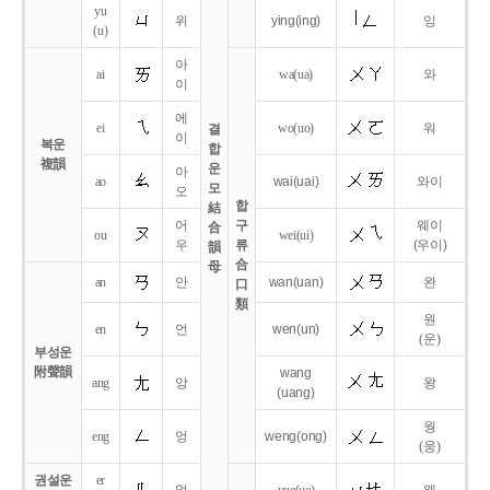
yu
위
ying
(ing)
잉
(u)
아
ai
wa
(ua)
와
이
에
ei
wo
(uo)
워
결
이
복운
합
複韻
운
아
ao
wai
(uai)
와이
모
오
합
結
어
구
웨이
合
ou
wei
(ui)
우
류
(우이)
韻
合
母
an
안
wan
(uan)
완
口
類
원
en
언
wen
(un)
(운)
부성운
附聲韻
wang
ang
앙
왕
(uang)
웡
eng
엉
weng
(ong)
(웅)
권설운
er