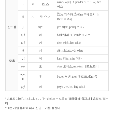
zámek 자메크, pozdní 포즈드니, bez
z
ㅈ
즈, 스
베스
Žižka 지슈카, Žvěřina 주베르지나,
ž
ㅈ
주, 슈, 시
Brož 브로시
반모음
j
이*
jaro 야로, pokoj 포코이
a, á
아
balík 발리크, komár 코마르
e, é
에
dech 데흐, léto 레토
ě
예
sěst 셰스트, věk 베크
i, í
이
kino 키노, míra 미라
모음
o,ó
오
obec 오베츠, nervózni 네르보즈니
u, ú,
우
buben 부벤, úrok 우로크, dům 둠
ů
y, ý
이
jazyk
야지크, líný 리니
* d', ň, š, t', j의 '디, 니, 시, 티, 이'는 뒤따르는 모음과 결합할 때 합쳐서 1 음절로 적는
다.
** x는 개별 용례에 따라 한글 표기를 정한다.