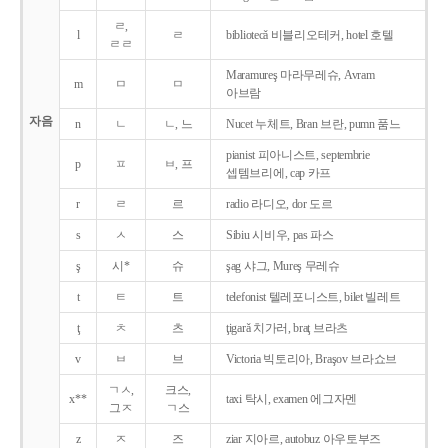
ㄹ,
l
ㄹ
bibliotecǎ 비블리오테커, hotel 호텔
ㄹㄹ
Maramureş 마라무레슈, Avram
m
ㅁ
ㅁ
아브람
자음
n
ㄴ
ㄴ, 느
Nucet 누체트, Bran 브란, pumn 품느
pianist 피아니스트, septembrie
p
ㅍ
ㅂ, 프
셉템브리에, cap 카프
r
ㄹ
르
radio 라디오, dor 도르
s
ㅅ
스
Sibiu 시비우, pas 파스
ş
시*
슈
şag 샤그, Mureş 무레슈
t
ㅌ
트
telefonist 텔레포니스트, bilet 빌레트
ţ
ㅊ
츠
ţigarǎ 치가러, braţ 브라츠
v
ㅂ
브
Victoria 빅토리아, Braşov 브라쇼브
ㄱㅅ,
크스,
x**
taxi 탁시, examen 에그자멘
그ㅈ
ㄱ스
z
ㅈ
즈
ziar 지아르, autobuz 아우토부즈