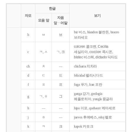
한글
자모
보기
자음
모음 앞
앞ㆍ어말
biz 비스, blandon 블란돈, braceo
b
ㅂ
브
브라세오
colcren 콜크렌, Cecilia
c
ㅋ, ㅅ
ㄱ, 크
세실리아, coccion 콕시온,
bistec 비스텍, dictado 딕타도
ch
ㅊ
―
chicharra 치차라
d
ㄷ
드
felicidad 펠리시다드
f
ㅍ
프
fuga 푸가, fran 프란
ganga 강가, geologia
g
ㄱ, ㅎ
그
헤올로히아, yungla 융글라
h
―
―
hipo 이포, quehacer 케아세르
j
ㅎ
―
jueves 후에베스, reloj 렐로
k
ㅋ
크
kapok 카포크