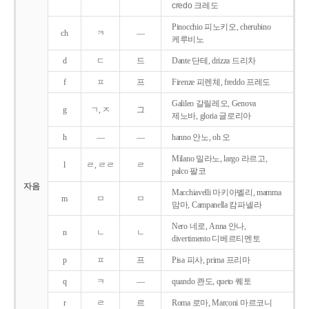
credo 크레도
Pinocchio 피노키오, cherubino
ch
ㅋ
―
케루비노
d
ㄷ
드
Dante 단테, drizza 드리차
f
ㅍ
프
Firenze 피렌체, freddo 프레도
Galileo 갈릴레오, Genova
g
ㄱ, ㅈ
그
제노바, gloria 글로리아
h
―
―
hanno 안노, oh 오
Milano 밀라노, largo 라르고,
l
ㄹ, ㄹㄹ
ㄹ
palco 팔코
자음
Macchiavelli 마키아벨리, mamma
m
ㅁ
ㅁ
맘마, Campanella 캄파넬라
Nero 네로, Anna 안나,
n
ㄴ
ㄴ
divertimento 디베르티멘토
p
ㅍ
프
Pisa 피사, prima 프리마
q
ㅋ
―
quando 콴도, queto 퀘토
r
ㄹ
르
Roma 로마, Marconi 마르코니