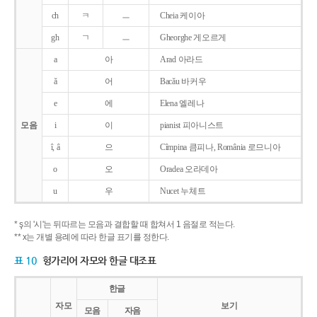
ch
ㅋ
ㅡ
Cheia 케이아
gh
ㄱ
ㅡ
Gheorghe 게오르게
a
아
Arad 아라드
ǎ
어
Bacǎu 바커우
e
에
Elena 엘레나
모음
i
이
pianist 피아니스트
î, â
으
Cîmpina 큼피나, România 로므니아
o
오
Oradea 오라데아
u
우
Nucet 누체트
* ş의 '시'는 뒤따르는 모음과 결합할 때 합쳐서 1 음절로 적는다.
** x는 개별 용례에 따라 한글 표기를 정한다.
표 10
헝가리어 자모와 한글 대조표
한글
자모
보기
모음
자음