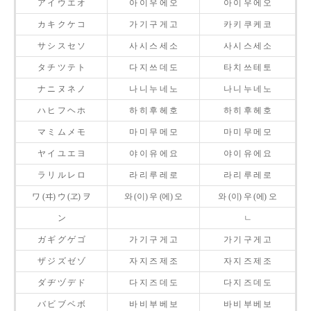
ア イ ウ エ オ
아 이 우 에 오
아 이 우 에 오
カ キ ク ケ コ
가 기 구 게 고
카 키 쿠 케 코
サ シ ス セ ソ
사 시 스 세 소
사 시 스 세 소
タ チ ツ テ ト
다 지 쓰 데 도
타 치 쓰 테 토
ナ ニ ヌ ネ ノ
나 니 누 네 노
나 니 누 네 노
ハ ヒ フ ヘ ホ
하 히 후 헤 호
하 히 후 헤 호
マ ミ ム メ モ
마 미 무 메 모
마 미 무 메 모
ヤ イ ユ エ ヨ
야 이 유 에 요
야 이 유 에 요
ラ リ ル レ ロ
라 리 루 레 로
라 리 루 레 로
ワ (ヰ) ウ (ヱ) ヲ
와 (이) 우 (에) 오
와 (이) 우 (에) 오
ン
ㄴ
ガ ギ グ ゲ ゴ
가 기 구 게 고
가 기 구 게 고
ザ ジ ズ ゼ ゾ
자 지 즈 제 조
자 지 즈 제 조
ダ ヂ ヅ デ ド
다 지 즈 데 도
다 지 즈 데 도
バ ビ ブ ベ ボ
바 비 부 베 보
바 비 부 베 보