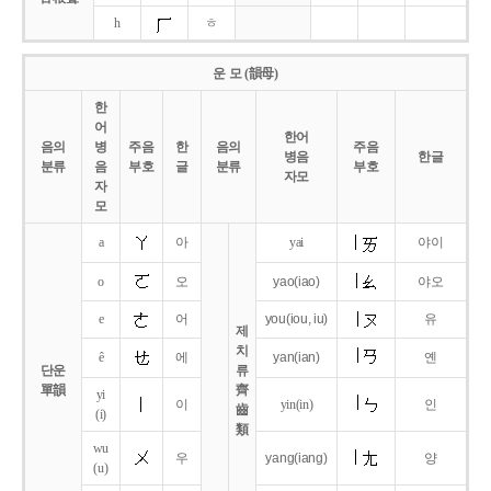
h
ㅎ
운 모 (韻母)
한
어
한어
음의
병
주음
한
음의
주음
병음
한글
분류
음
부호
글
분류
부호
자모
자
모
a
아
yai
야이
o
오
yao
(iao)
야오
e
어
you
(iou,
iu)
유
제
치
ê
에
yan
(ian)
옌
단운
류
單韻
齊
yi
이
yin(in)
인
齒
(i)
類
wu
우
yang
(iang)
양
(u)