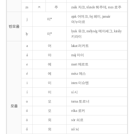
zs
ㅈ
주
zsák 자크, tőzsde 퇴주데, rozs 로주
ajak 어여크, fej 페이, január
j
이*
여누아르
반모음
lyuk 유크, mélység 메이셰그, király
ly
이*
키라이
a
어
lakat 러커트
á
아
máj 마이
e
에
mert 메르트
é
에
mész 메스
i
이
isten 이슈텐
í
이
sí 시
o
오
torna 토르너
모음
ó
오
róka 로커
ö
외
sör 쇠르
ő
외
nő 뇌