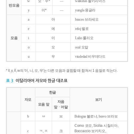
w
오ㆍ우*
―
walkirias 왈키리아스
반모음
y
이*
―
yungla 융글라
a
아
braceo 브라세오
e
에
reloj 렐로
모음
i
이
Lulio 룰리오
o
오
ocal 오칼
u
우
viudedad 비우데다드
* ll, y, ñ, w의 '이, 니, 오, 우'는 다른 모음과 결합할 때 합쳐서 1 음절로 적는다.
표 3
이탈리아어 자모와 한글 대조표
한글
자모
보기
자음
모음 앞
앞ㆍ어말
b
ㅂ
브
Bologna 볼로냐, bravo 브라보
Como 코모, Sicilia 시칠리아,
c
ㅋ, ㅊ
크
Boccaccio 보카치오,