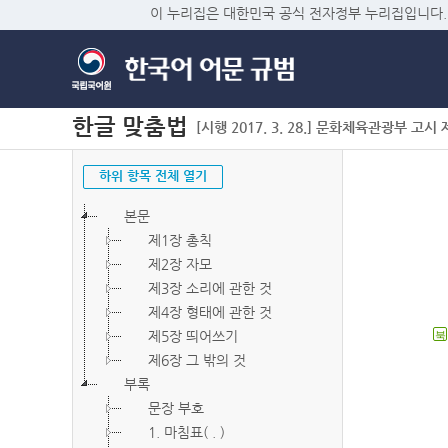
이 누리집은 대한민국 공식 전자정부 누리집입니다.
한글 맞춤법
[시행 2017. 3. 28.] 문화체육관광부 고시 제2
하위 항목 전체 열기
본문
제1장 총칙
제2장 자모
제3장 소리에 관한 것
제4장 형태에 관한 것
제5장 띄어쓰기
북
제6장 그 밖의 것
부록
문장 부호
1. 마침표( . )