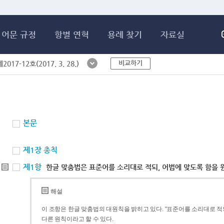
메인콘텐츠 바로가기
어문 규정
항별 연혁
용례 찾기
자료실
비교하기
017-12호(2017. 3. 28.)
본문
제1장 총칙
제1항
한글 맞춤법은 표준어를 소리대로 적되, 어법에 맞도록 함을 
해설
이 조항은 한글 맞춤법의 대원칙을 밝히고 있다. “표준어를 소리대로 적되
다른 원칙이라고 할 수 있다.