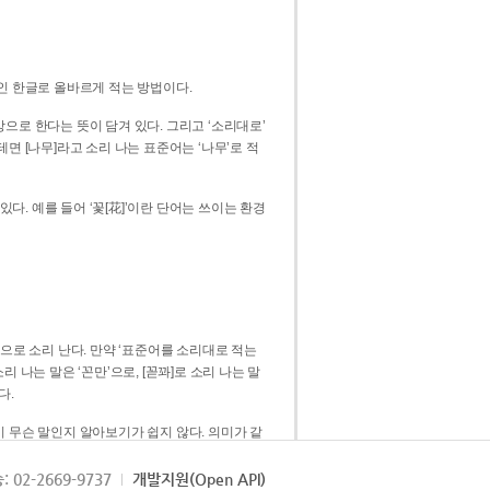
인 한글로 올바르게 적는 방법이다.
으로 한다는 뜻이 담겨 있다. 그리고 ‘소리대로’
. 예를 들어 ‘꽃[花]’이란 단어는 쓰이는 환경
 [꼳]으로 소리 난다. 만약 ‘표준어를 소리대로 적는
다.
 무슨 말인지 알아보기가 쉽지 않다. 의미가 같
쉽다. 즉 ‘꽃, 꼰, 꼳’보다는 ‘꽃’ 하나로 일관
: 02-2669-9737
개발지원(Open API)