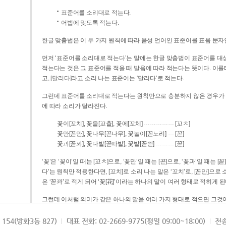
표준어를 소리대로 적는다.
어법에 맞도록 적는다.
한글 맞춤법은 이 두 가지 원칙에 따라 음성 언어인 표준어를 표음 문자
먼저 ‘표준어를 소리대로 적는다’는 말에는 한글 맞춤법이 표준어를 대상
적는다는 것은 그 표준어를 적을 때 발음에 따라 적는다는 뜻이다. 이를테면 [나무]라고 소리 나는 표준어는 ‘나무’로 적
고, [달리다]라고 소리 나는 표준어는 ‘달리다’로 적는다.
그런데 표준어를 소리대로 적는다는 원칙만으로 충분하지 않은 경우가 있다
에 따라 소리가 달라진다.
……………
꽃이[꼬치], 꽃을[꼬츨], 꽃에[꼬체]
[꼬ㅊ]
…
꽃만[꼰만], 꽃나무[꼰나무], 꽃놀이[꼰노리]
[꼰]
………
꽃과[꼳꽈], 꽃다발[꼳따발], 꽃밭[꼳빧]
[꼳]
‘꽃’은 ‘꽃이’일 때는 [꼬ㅊ]으로, ‘꽃만’일 때는 [꼰]으로, ‘꽃과’일 때는
다’는 원칙만 적용한다면, [꼬치]로 소리 나는 말은 ‘꼬치’로, [꼰만]으로 소리 나는 말은 ‘꼰만’으로, [꼳꽈]로 소리 나는 말
은 ‘꼳꽈’로 적게 되어 ‘꽃[花]’이라는 하나의 말이 여러 형태로 적히게 된
그런데 이처럼 의미가 같은 하나의 말을 여러 가지 형태로 적으면 그것이
은 하나의 말은 형태를 하나로 고정하여 일관되게 적어야 의미를 파악하기가 
되게 적는 것이 의미를 파악하는 데 효과적이다.
154(방화3동 827)
대표 전화: 02-2669-9775(평일 09:00~18:00)
전송