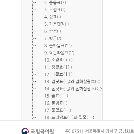
2. 물음표(?)
3. 느낌표(!)
4. 쉼표(,)
5. 가운뎃점(·)
6. 쌍점(:)
7. 빗금(/)
8. 큰따옴표(“ ”)
9. 작은따옴표(‘ ’)
10. 소괄호( ( ) )
11. 중괄호( { } )
12. 대괄호( [ ] )
13. 겹낫표(『 』)와 겹화살괄호(≪ ≫)
14. 홑낫표(「 」)와 홑화살괄호(< >)
15. 줄표( ― )
16. 붙임표(-)
17. 물결표( ~ )
18. 드러냄표( ˙ )와 밑줄(__)
19. 숨김표( O, X )
우) 07511 서울특별시 강서구 금낭화로 
20. 빠짐표( □ )