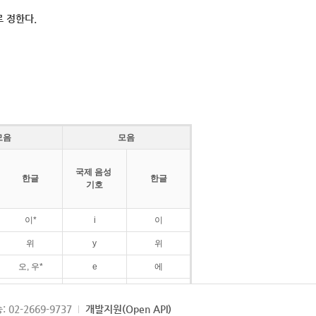
 정한다.
모음
모음
국제 음성
한글
한글
기호
이*
i
이
위
y
위
오, 우*
e
에
ø
외
: 02-2669-9737
개발지원(Open API)
ɛ
에