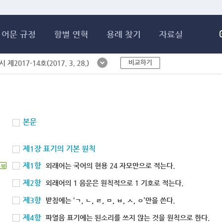
메인콘텐츠 바로가기
어문 규정
항별 연혁
용례 찾기
자료실
비교하기
제2017-14호(2017. 3. 28.)
본문
제1장 표기의 기본 원칙
제1항
외래어는 국어의 현용 24 자모만으로 적는다.
북
제2항
외래어의 1 음운은 원칙적으로 1 기호로 적는다.
제3항
받침에는 ‘ㄱ, ㄴ, ㄹ, ㅁ, ㅂ, ㅅ, ㅇ’만을 쓴다.
제4항
파열음 표기에는 된소리를 쓰지 않는 것을 원칙으로 한다.