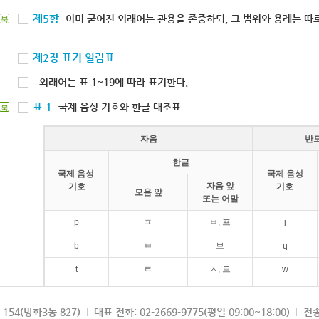
제5항
이미 굳어진 외래어는 관용을 존중하되, 그 범위와 용례는 따로
북
제2장 표기 일람표
외래어는 표 1~19에 따라 표기한다.
표 1
국제 음성 기호와 한글 대조표
북
자음
반
한글
국제 음성
국제 음성
자음 앞
기호
기호
모음 앞
또는 어말
p
ㅍ
ㅂ, 프
j
b
ㅂ
브
ɥ
t
ㅌ
ㅅ, 트
w
d
ㄷ
드
154(방화3동 827)
대표 전화: 02-2669-9775(평일 09:00~18:00)
전송
k
ㅋ
ㄱ, 크