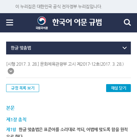
이 누리집은 대한민국 공식 전자정부 누리집입니다.
한글 맞춤법
[시행 2017. 3. 28.] 문화체육관광부 고시 제2017-12호(2017. 3. 28.)
규정 목록 보기
해설 닫기
본문
제1장 총칙
제1항
한글 맞춤법은 표준어를 소리대로 적되, 어법에 맞도록 함을 원칙
으로 한다.