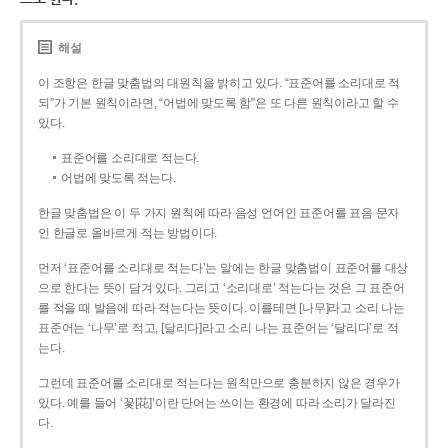
해설
이 조항은 한글 맞춤법의 대원칙을 밝히고 있다. “표준어를 소리대로 적
되”가 기본 원칙이라면, “어법에 맞도록 함”은 또 다른 원칙이라고 할 수
있다.
표준어를 소리대로 적는다.
어법에 맞도록 적는다.
한글 맞춤법은 이 두 가지 원칙에 따라 음성 언어인 표준어를 표음 문자
인 한글로 올바르게 적는 방법이다.
먼저 ‘표준어를 소리대로 적는다’는 말에는 한글 맞춤법이 표준어를 대상
으로 한다는 뜻이 담겨 있다. 그리고 ‘소리대로’ 적는다는 것은 그 표준어
를 적을 때 발음에 따라 적는다는 뜻이다. 이를테면 [나무]라고 소리 나는
표준어는 ‘나무’로 적고, [달리다]라고 소리 나는 표준어는 ‘달리다’로 적
는다.
그런데 표준어를 소리대로 적는다는 원칙만으로 충분하지 않은 경우가
있다. 예를 들어 ‘꽃[花]’이란 단어는 쓰이는 환경에 따라 소리가 달라진
다.