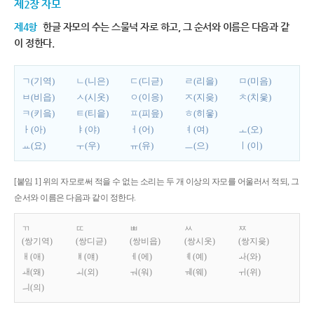
제2장 자모
제4항
한글 자모의 수는 스물넉 자로 하고, 그 순서와 이름은 다음과 같
이 정한다.
ㄱ(기역)
ㄴ(니은)
ㄷ(디귿)
ㄹ(리을)
ㅁ(미음)
ㅂ(비읍)
ㅅ(시옷)
ㅇ(이응)
ㅈ(지읒)
ㅊ(치읓)
ㅋ(키읔)
ㅌ(티읕)
ㅍ(피읖)
ㅎ(히읗)
ㅏ(아)
ㅑ(야)
ㅓ(어)
ㅕ(여)
ㅗ(오)
ㅛ(요)
ㅜ(우)
ㅠ(유)
ㅡ(으)
ㅣ(이)
[붙임 1] 위의 자모로써 적을 수 없는 소리는 두 개 이상의 자모를 어울러서 적되, 그
순서와 이름은 다음과 같이 정한다.
ㄲ
ㄸ
ㅃ
ㅆ
ㅉ
(쌍기역)
(쌍디귿)
(쌍비읍)
(쌍시옷)
(쌍지읒)
ㅐ(애)
ㅒ(얘)
ㅔ(에)
ㅖ(예)
ㅘ(와)
ㅙ(왜)
ㅚ(외)
ㅝ(워)
ㅞ(웨)
ㅟ(위)
ㅢ(의)