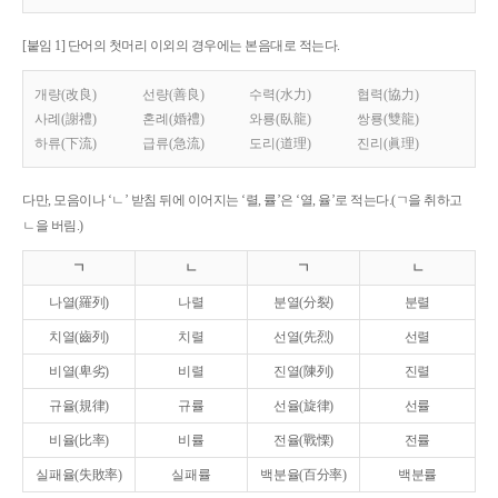
[붙임 1] 단어의 첫머리 이외의 경우에는 본음대로 적는다.
개량(改良)
선량(善良)
수력(水力)
협력(協力)
사례(謝禮)
혼례(婚禮)
와룡(臥龍)
쌍룡(雙龍)
하류(下流)
급류(急流)
도리(道理)
진리(眞理)
다만, 모음이나 ‘ㄴ’ 받침 뒤에 이어지는 ‘렬, 률’은 ‘열, 율’로 적는다.(ㄱ을 취하고
ㄴ을 버림.)
ㄱ
ㄴ
ㄱ
ㄴ
나열(羅列)
나렬
분열(分裂)
분렬
치열(齒列)
치렬
선열(先烈)
선렬
비열(卑劣)
비렬
진열(陳列)
진렬
규율(規律)
규률
선율(旋律)
선률
비율(比率)
비률
전율(戰慄)
전률
실패율(失敗率)
실패률
백분율(百分率)
백분률