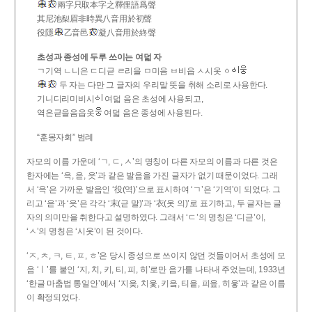
兩字只取本字之釋俚語爲聲
其尼池梨眉非時異八音用於初聲
役隱
乙音邑
凝八音用於終聲
초성과 종성에 두루 쓰이는 여덟 자
ㄱ기역 ㄴ니은 ㄷ디귿 ㄹ리을 ㅁ미음 ㅂ비읍 ㅅ시옷 ㆁ
두 자는 다만 그 글자의 우리말 뜻을 취해 소리로 사용한다.
기니디리미비시
여덟 음은 초성에 사용되고,
역은귿을음읍옷
여덟 음은 종성에 사용된다.
“훈몽자회” 범례
자모의 이름 가운데 ‘ㄱ, ㄷ, ㅅ’의 명칭이 다른 자모의 이름과 다른 것은
한자에는 ‘윽, 읃, 읏’과 같은 발음을 가진 글자가 없기 때문이었다. 그래
서 ‘윽’은 가까운 발음인 ‘役(역)’으로 표시하여 ‘ㄱ’은 ‘기역’이 되었다. 그
리고 ‘읃’과 ‘읏’은 각각 ‘末(귿 말)’과 ‘衣(옷 의)’로 표기하고, 두 글자는 글
자의 의미만을 취한다고 설명하였다. 그래서 ‘ㄷ’의 명칭은 ‘디귿’이,
‘ㅅ’의 명칭은 ‘시옷’이 된 것이다.
‘ㅈ, ㅊ, ㅋ, ㅌ, ㅍ, ㅎ’은 당시 종성으로 쓰이지 않던 것들이어서 초성에 모
음 ‘ㅣ’를 붙인 ‘지, 치, 키, 티, 피, 히’로만 음가를 나타내 주었는데, 1933년
‘한글 마춤법 통일안’에서 ‘지읒, 치읓, 키읔, 티읕, 피읖, 히읗’과 같은 이름
이 확정되었다.