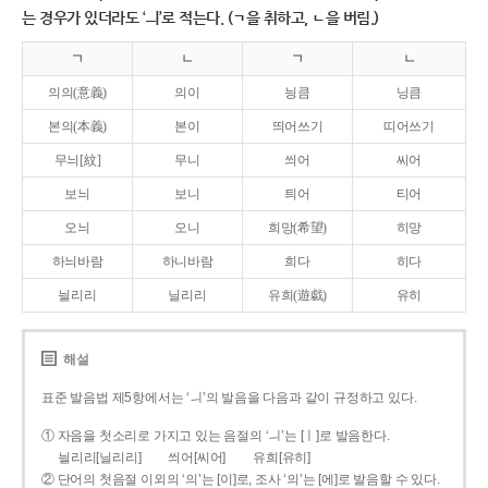
는 경우가 있더라도 ‘ㅢ’로 적는다. (ㄱ을 취하고, ㄴ을 버림.)
ㄱ
ㄴ
ㄱ
ㄴ
의의(意義)
의이
닁큼
닝큼
본의(本義)
본이
띄어쓰기
띠어쓰기
무늬[紋]
무니
씌어
씨어
보늬
보니
틔어
티어
오늬
오니
희망(希望)
히망
하늬바람
하니바람
희다
히다
늴리리
닐리리
유희(遊戱)
유히
해설
표준 발음법 제5항에서는 ‘ㅢ’의 발음을 다음과 같이 규정하고 있다.
① 자음을 첫소리로 가지고 있는 음절의 ‘ㅢ’는 [ㅣ]로 발음한다.
늴리리[닐리리]
씌어[씨어]
유희[유히]
② 단어의 첫음절 이외의 ‘의’는 [이]로, 조사 ‘의’는 [에]로 발음할 수 있다.