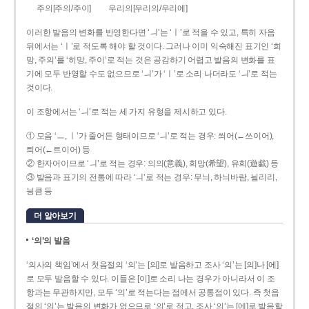
주의[주의/주이]
우리의[우리의/우리에]
이러한 발음의 변화를 반영한다면 ‘ㅢ’는 ‘ㅣ’로 적을 수 있고, 특히 자음
뒤에서는 ‘ㅣ’로 적도록 해야 할 것이다. 그러나 이미 익숙해진 표기인 ‘희
망, 주의’를 ‘히망, 주이’로 적는 것은 공감하기 어렵고 발음의 변화를 표
기에 모두 반영할 수도 없으므로 ‘ㅢ’가 ‘ㅣ’로 소리 나더라도 ‘ㅢ’로 적는
것이다.
이 조항에서는 ‘ㅢ’로 적는 세 가지 유형을 제시하고 있다.
① 모음 ‘ㅡ, ㅣ’가 줄어든 형태이므로 ‘ㅢ’로 적는 경우: 씌어(←쓰이어),
틔어(←트이어) 등
② 한자어이므로 ‘ㅢ’로 적는 경우: 의의(意義), 희망(希望), 유희(遊戱) 등
③ 발음과 표기의 전통에 따라 ‘ㅢ’로 적는 경우: 무늬, 하늬바람, 늴리리,
닁큼 등
더 알아보기
‘의’의 발음
‘의사의 책임’에서 첫음절의 ‘의’는 [의]로 발음하고 조사 ‘의’는 [의]나 [에]
로 모두 발음할 수 있다. 이들은 [이]로 소리 나는 경우가 아니라서 이 조
항과는 무관하지만, 모두 ‘의’로 적는다는 점에서 공통점이 있다. 즉 첫음
절의 ‘의’는 발음의 변화가 없으므로 ‘의’로 적고, 조사 ‘의’는 [에]로 발음할