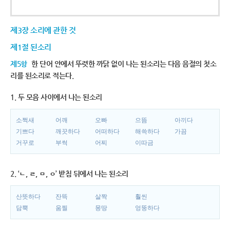
제3장 소리에 관한 것
제1절 된소리
제5항
한 단어 안에서 뚜렷한 까닭 없이 나는 된소리는 다음 음절의 첫소
리를 된소리로 적는다.
1. 두 모음 사이에서 나는 된소리
소쩍새
어깨
오빠
으뜸
아끼다
기쁘다
깨끗하다
어떠하다
해쓱하다
가끔
거꾸로
부썩
어찌
이따금
2. ‘ㄴ, ㄹ, ㅁ, ㅇ’ 받침 뒤에서 나는 된소리
산뜻하다
잔뜩
살짝
훨씬
담뿍
움찔
몽땅
엉뚱하다