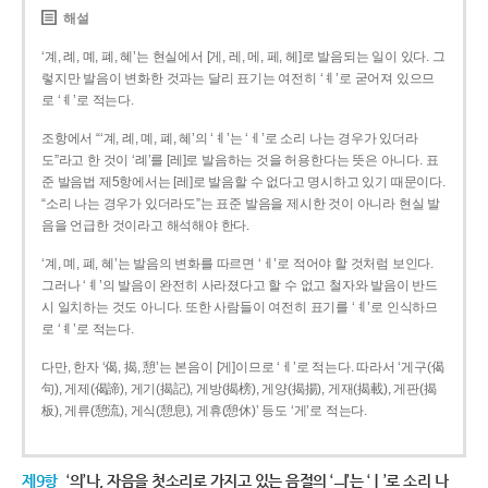
해설
‘계, 례, 몌, 폐, 혜’는 현실에서 [게, 레, 메, 페, 헤]로 발음되는 일이 있다. 그
렇지만 발음이 변화한 것과는 달리 표기는 여전히 ‘ㅖ’로 굳어져 있으므
로 ‘ㅖ’로 적는다.
조항에서 “‘계, 례, 몌, 폐, 혜’의 ‘ㅖ’는 ‘ㅔ’로 소리 나는 경우가 있더라
도”라고 한 것이 ‘례’를 [레]로 발음하는 것을 허용한다는 뜻은 아니다. 표
준 발음법 제5항에서는 [레]로 발음할 수 없다고 명시하고 있기 때문이다.
“소리 나는 경우가 있더라도”는 표준 발음을 제시한 것이 아니라 현실 발
음을 언급한 것이라고 해석해야 한다.
‘계, 몌, 폐, 혜’는 발음의 변화를 따르면 ‘ㅔ’로 적어야 할 것처럼 보인다.
그러나 ‘ㅖ’의 발음이 완전히 사라졌다고 할 수 없고 철자와 발음이 반드
시 일치하는 것도 아니다. 또한 사람들이 여전히 표기를 ‘ㅖ’로 인식하므
로 ‘ㅖ’로 적는다.
다만, 한자 ‘偈, 揭, 憩’는 본음이 [게]이므로 ‘ㅔ’로 적는다. 따라서 ‘게구(偈
句), 게제(偈諦), 게기(揭記), 게방(揭榜), 게양(揭揚), 게재(揭載), 게판(揭
板), 게류(憩流), 게식(憩息), 게휴(憩休)’ 등도 ‘게’로 적는다.
제9항
‘의’나, 자음을 첫소리로 가지고 있는 음절의 ‘ㅢ’는 ‘ㅣ’로 소리 나