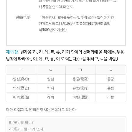
상 구분한 일 년 동안의 기간. 또는 앞의 말에 해당하는 그
해. ¶ 졸업 연도/제작 연도.
년도(年度)
「의존명사」((해를 뜻하는 말 뒤에 쓰여)) 일정한 기간
단위로서의 그해. ¶ 1985년도 출생자/1970년도 졸업
식/1990년도 예산안.
제11항
한자음 ‘랴, 려, 례, 료, 류, 리’가 단어의 첫머리에 올 적에는, 두음
법칙에 따라 ‘야, 여, 예, 요, 유, 이’로 적는다.(ㄱ을 취하고, ㄴ을 버림.)
ㄱ
ㄴ
ㄱ
ㄴ
양심(良心)
량심
용궁(龍宮)
룡궁
역사(歷史)
력사
유행(流行)
류행
예의(禮儀)
례의
이발(理髮)
리발
다만, 다음과 같은 의존 명사는 본음대로 적는다.
리(里): 몇 리냐?
리(理): 그럴 리가 없다.