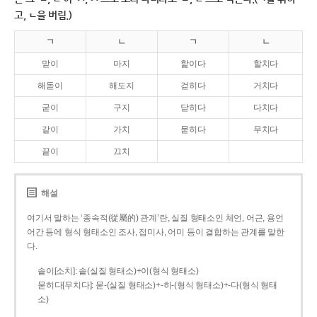
고, ㄴ을 버림.)
ㄱ
ㄴ
ㄱ
ㄴ
맏이
마지
핥이다
할치다
해돋이
해도지
걷히다
거치다
굳이
구지
닫히다
다치다
같이
가치
묻히다
무치다
끝이
끄치
해설
여기서 말하는 ‘종속적(從屬的) 관계’란, 실질 형태소인 체언, 어근, 용언
어간 등에 형식 형태소인 조사, 접미사, 어미 등이 결합하는 관계를 말한
다.
솥이[소치]: 솥(실질 형태소)+이(형식 형태소)
묻히다[무치다]: 묻­-(실질 형태소)+­-히­-(형식 형태소)+-다(형식 형태
소)