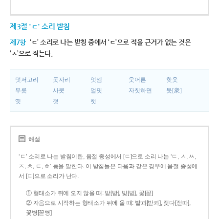
제3절 'ㄷ' 소리 받침
제7항
‘ㄷ’ 소리로 나는 받침 중에서 ‘ㄷ’으로 적을 근거가 없는 것은
‘ㅅ’으로 적는다.
덧저고리
돗자리
엇셈
웃어른
핫옷
무릇
사뭇
얼핏
자칫하면
뭇[衆]
옛
첫
헛
해설
‘ㄷ’ 소리로 나는 받침이란, 음절 종성에서 [ㄷ]으로 소리 나는 ‘ㄷ, ㅅ, ㅆ,
ㅈ, ㅊ, ㅌ, ㅎ’ 등을 말한다. 이 받침들은 다음과 같은 경우에 음절 종성에
서 [ㄷ]으로 소리가 난다.
① 형태소가 뒤에 오지 않을 때: 밭[받], 빚[빋], 꽃[꼳]
② 자음으로 시작하는 형태소가 뒤에 올 때: 밭과[받꽈], 젖다[젇따],
꽃병[꼳뼝]