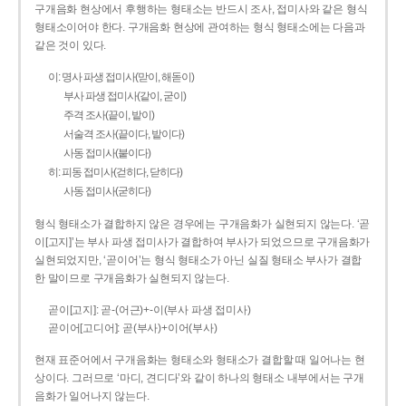
구개음화 현상에서 후행하는 형태소는 반드시 조사, 접미사와 같은 형식
형태소이어야 한다. 구개음화 현상에 관여하는 형식 형태소에는 다음과
같은 것이 있다.
이: 명사 파생 접미사(맏이, 해돋이)
부사 파생 접미사(같이, 굳이)
주격 조사(끝이, 밭이)
서술격 조사(끝이다, 밭이다)
사동 접미사(붙이다)
히: 피동 접미사(걷히다, 닫히다)
사동 접미사(굳히다)
형식 형태소가 결합하지 않은 경우에는 구개음화가 실현되지 않는다. ‘곧
이[고지]’는 부사 파생 접미사가 결합하여 부사가 되었으므로 구개음화가
실현되었지만, ‘곧이어’는 형식 형태소가 아닌 실질 형태소 부사가 결합
한 말이므로 구개음화가 실현되지 않는다.
곧이[고지]: 곧-­(어근)+­-이(부사 파생 접미사)
곧이어[고디어]: 곧(부사)+이어(부사)
현재 표준어에서 구개음화는 형태소와 형태소가 결합할 때 일어나는 현
상이다. 그러므로 ‘마디, 견디다’와 같이 하나의 형태소 내부에서는 구개
음화가 일어나지 않는다.