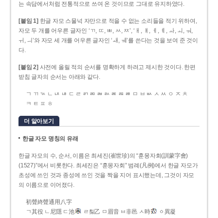
는 속담에서처럼 전통적으로 쓰여 온 것이므로 그대로 유지하였다.
[붙임 1]
한글 자모 스물넉 자만으로 적을 수 없는 소리들을 적기 위하여,
자모 두 개를 어우른 글자인 ‘ㄲ, ㄸ, ㅃ, ㅆ, ㅉ’, ‘ㅐ, ㅒ, ㅔ, ㅖ, ㅘ, ㅚ, ㅝ,
ㅟ, ㅢ’와 자모 세 개를 어우른 글자인 ‘ㅙ, ㅞ’를 쓴다는 것을 보여 준 것이
다.
[붙임 2]
사전에 올릴 적의 순서를 명확하게 하려고 제시한 것이다. 한편
받침 글자의 순서는 아래와 같다.
ㄱ ㄲ ㄳ ㄴ ㄵ ㄶ ㄷ ㄹ ㄺ ㄻ ㄼ ㄽ ㄾ ㄿ ㅀ ㅁ ㅂ ㅄ ㅅ ㅆ ㅇ ㅈ ㅊ
ㅋ ㅌ ㅍ ㅎ
더 알아보기
한글 자모 명칭의 유래
한글 자모의 수, 순서, 이름은 최세진(崔世珍)의 “훈몽자회(訓蒙字會)
(1527)”에서 비롯한다. 최세진은 “훈몽자회” 범례(凡例)에서 한글 자모가
초성에 쓰인 것과 종성에 쓰인 것을 짝을 지어 표시했는데, 그것이 자모
의 이름으로 이어졌다.
初聲終聲通用八字
ㄱ其役 ㄴ尼隱 ㄷ池
ㄹ梨乙 ㅁ眉音 ㅂ非邑 ㅅ時
ㆁ異凝