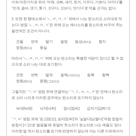
이와 마찬가지로 위의 ‘어깨, 오빠, 새끼, 토끼, 가꾸다, 기쁘다, 아끼다’를
‘엇개, 옵바, 샛기, 톳기, 갓구다, 깃브다, 앗기다’로 적을 근거는 없다.
2. 또한 한 형태소에서 ‘ㄴ, ㄹ, ㅁ, ㅇ’ 뒤에서 나는 된소리도 소리대로 적
는다. 받침 ‘ㄴ, ㄹ, ㅁ, ㅇ’은 뒤에 오는 예사소리를 된소리로 바꾸어 주는
필연적인 조건이 아니다.
건들
번개
딸기
절벙
듬성
함지
(하다)
껑둥
뭉실
(하다)
따라서 ‘ㄴ, ㄹ, ㅁ, ㅇ’ 뒤에 오는 된소리는 특별한 까닭이 있다고 할 수 없
으므로 소리 나는 대로 표기한다.
건뜻
번쩍
딸꾹
절뚝
듬뿍
함빡
(거리다)
껑뚱
뭉뚱
(하다)
(그리다)
그렇지만 ‘ㄱ, ㅂ’ 받침 뒤에 연결되는 ‘ㄱ, ㄷ, ㅂ, ㅅ, ㅈ’은 언제나 된소리
로 소리 나므로 이러한 경우에는 된소리로 표기하지 않는다.
늑대[늑때]
낙지[낙찌]
접시[접씨]
갑자기[갑짜기]
‘ㄱ, ㅂ’ 받침 외에 ‘믿고[믿꼬], 잊지[읻찌]’와 ‘낯설다[낟썰다]’처럼 앞말의
받침이 [ㄷ]으로 발음될 때 뒷말의 첫소리가 된소리로 나는 예들도 있다.
이러한 말 역시 된소리를 표기에 반영하지 않는데 이는 다른 이유에서이