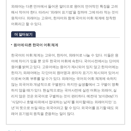
외래어는 다른 언어에서 들어온 말이므로 원어의 언어적인 특징을 고려
해서 적어야 한다. 따라서 ‘외래어 표기법’을 정하여 그에 따라 적는 것이
원칙이다. 외래어는 고유어, 한자어와 함께 국어의 어휘 체계에 정착한
어휘라고 할 수 있다.
더 알아보기
원어에 따른 한국어 어휘 체계
한국어의 어휘 체계는 고유어, 한자어, 외래어로 나눌 수 있다. 이들은 원
어에 차이가 있을 뿐 모두 한국어 어휘에 속한다. 국어사전에서는 단어의
원어를 밝히고 있다. 고유어에는 원어가 제시되어 있지 않고 한자어에는
한자가, 외래어에는 각 단어의 원어명과 로마자 표기가 제시되어 있어서
이로써 어휘 부류를 알 수가 있다. 외래어는 국어의 어휘 체계에 속하지
않는 외국어와 개념적으로 구별된다. 하지만 실생활에서 그 구별이 명확
하지 않을 때가 있다. 현실적으로는 국어사전에 실린 어휘는 외래어, 실
리지 않은 것은 외국어로 구별하는 것이 편리하다. 예컨대 ‘보이(boy)’가
‘식당이나 호텔 따위에서 접대하는 남자’를 의미할 때는 외래어지만 ‘소
년’의 뜻으로 쓰일 때는 외국어라고 할 수 있다. 외국어를 표기할 때도 외
래어 표기법의 원칙을 준용하는 일이 많다.