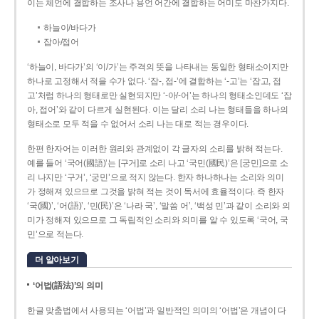
이는 체언에 결합하는 조사나 용언 어간에 결합하는 어미도 마찬가지다.
하늘이/바다가
잡아/접어
‘하늘이, 바다가’의 ‘이/가’는 주격의 뜻을 나타내는 동일한 형태소이지만
하나로 고정해서 적을 수가 없다. ‘잡-, 접-’에 결합하는 ‘-고’는 ‘잡고, 접
고’처럼 하나의 형태로만 실현되지만 ‘-아/-어’는 하나의 형태소인데도 ‘잡
아, 접어’와 같이 다르게 실현된다. 이는 달리 소리 나는 형태들을 하나의
형태소로 모두 적을 수 없어서 소리 나는 대로 적는 경우이다.
한편 한자어는 이러한 원리와 관계없이 각 글자의 소리를 밝혀 적는다.
예를 들어 ‘국어(國語)’는 [구거]로 소리 나고 ‘국민(國民)’은 [궁민]으로 소
리 나지만 ‘구거’, ‘궁민’으로 적지 않는다. 한자 하나하나는 소리와 의미
가 정해져 있으므로 그것을 밝혀 적는 것이 독서에 효율적이다. 즉 한자
‘국(國)’, ‘어(語)’, ‘민(民)’은 ‘나라 국’, ‘말씀 어’, ‘백성 민’과 같이 소리와 의
미가 정해져 있으므로 그 독립적인 소리와 의미를 알 수 있도록 ‘국어, 국
민’으로 적는다.
더 알아보기
‘어법(語法)’의 의미
한글 맞춤법에서 사용되는 ‘어법’과 일반적인 의미의 ‘어법’은 개념이 다