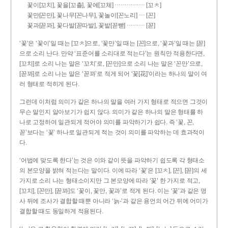
……………
꽃이[꼬치], 꽃을[꼬츨], 꽃에[꼬체]
[꼬ㅊ]
…
꽃만[꼰만], 꽃나무[꼰나무], 꽃놀이[꼰노리]
[꼰]
………
꽃과[꼳꽈], 꽃다발[꼳따발], 꽃밭[꼳빧]
[꼳]
‘꽃’은 ‘꽃이’일 때는 [꼬ㅊ]으로, ‘꽃만’일 때는 [꼰]으로, ‘꽃과’일 때는 [꼳]
으로 소리 난다. 만약 ‘표준어를 소리대로 적는다’는 원칙만 적용한다면,
[꼬치]로 소리 나는 말은 ‘꼬치’로, [꼰만]으로 소리 나는 말은 ‘꼰만’으로,
[꼳꽈]로 소리 나는 말은 ‘꼳꽈’로 적게 되어 ‘꽃[花]’이라는 하나의 말이 여
러 형태로 적히게 된다.
그런데 이처럼 의미가 같은 하나의 말을 여러 가지 형태로 적으면 그것이
무슨 말인지 알아보기가 쉽지 않다. 의미가 같은 하나의 말은 형태를 하
나로 고정하여 일관되게 적어야 의미를 파악하기가 쉽다. 즉 ‘꽃, 꼰,
꼳’보다는 ‘꽃’ 하나로 일관되게 적는 것이 의미를 파악하는 데 효과적이
다.
‘어법에 맞도록 한다’는 것은 이와 같이 뜻을 파악하기 쉽도록 각 형태소
의 본모양을 밝혀 적는다는 말이다. 이에 따라 ‘꽃’은 [꼬ㅊ], [꼰], [꼳]의 세
가지로 소리 나는 형태소이지만 그 본모양에 따라 ‘꽃’ 한 가지로 적고,
[꼬치], [꼰만], [꼳꽈]도 ‘꽃이, 꽃만, 꽃과’로 적게 된다. 이는 ‘꽃’과 같은 명
사 뒤에 조사가 결합할 때뿐 아니라 ‘늙-’과 같은 용언의 어간 뒤에 어미가
결합할 때도 동일하게 적용된다.