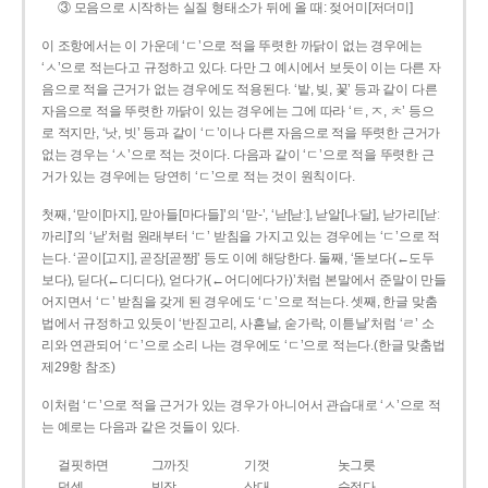
③ 모음으로 시작하는 실질 형태소가 뒤에 올 때: 젖어미[저더미]
이 조항에서는 이 가운데 ‘ㄷ’으로 적을 뚜렷한 까닭이 없는 경우에는
‘ㅅ’으로 적는다고 규정하고 있다. 다만 그 예시에서 보듯이 이는 다른 자
음으로 적을 근거가 없는 경우에도 적용된다. ‘밭, 빚, 꽃’ 등과 같이 다른
자음으로 적을 뚜렷한 까닭이 있는 경우에는 그에 따라 ‘ㅌ, ㅈ, ㅊ’ 등으
로 적지만, ‘낫, 빗’ 등과 같이 ‘ㄷ’이나 다른 자음으로 적을 뚜렷한 근거가
없는 경우는 ‘ㅅ’으로 적는 것이다. 다음과 같이 ‘ㄷ’으로 적을 뚜렷한 근
거가 있는 경우에는 당연히 ‘ㄷ’으로 적는 것이 원칙이다.
첫째, ‘맏이[마지], 맏아들[마다들]’의 ‘맏-’, ‘낟[낟ː], 낟알[나ː달], 낟가리[낟ː
까리]’의 ‘낟’처럼 원래부터 ‘ㄷ’ 받침을 가지고 있는 경우에는 ‘ㄷ’으로 적
는다. ‘곧이[고지], 곧장[곧짱]’ 등도 이에 해당한다. 둘째, ‘돋보다(←도두
보다), 딛다(←디디다), 얻다가(←어디에다가)’처럼 본말에서 준말이 만들
어지면서 ‘ㄷ’ 받침을 갖게 된 경우에도 ‘ㄷ’으로 적는다. 셋째, 한글 맞춤
법에서 규정하고 있듯이 ‘반짇고리, 사흗날, 숟가락, 이튿날’처럼 ‘ㄹ’ 소
리와 연관되어 ‘ㄷ’으로 소리 나는 경우에도 ‘ㄷ’으로 적는다.(한글 맞춤법
제29항 참조)
이처럼 ‘ㄷ’으로 적을 근거가 있는 경우가 아니어서 관습대로 ‘ㅅ’으로 적
는 예로는 다음과 같은 것들이 있다.
걸핏하면
그까짓
기껏
놋그릇
덧셈
빗장
삿대
숫접다