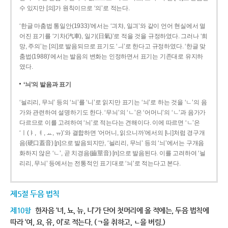
수 있지만 [의]가 원칙이므로 ‘의’로 적는다.
‘한글 마춤법 통일안(1933)’에서는 ‘긔챠, 일긔’와 같이 언어 현실에서 멀
어진 표기를 ‘기차(汽車), 일기(日氣)’로 적을 것을 규정하였다. 그러나 ‘희
망, 주의’는 [의]로 발음되므로 표기도 ‘ㅢ’로 한다고 규정하였다. ‘한글 맞
춤법(1988)’에서는 발음의 변화는 인정하면서 표기는 기존대로 유지하
였다.
‘늬’의 발음과 표기
‘늴리리, 무늬’ 등의 ‘늬’를 ‘니’로 읽지만 표기는 ‘늬’로 하는 것을 ‘ㄴ’의 음
가와 관련하여 설명하기도 한다. ‘무늬’의 ‘ㄴ’은 ‘어머니’의 ‘ㄴ’과 음가가
다르므로 이를 고려하여 ‘늬’로 적는다는 견해이다. 이에 따르면 ‘ㄴ’은
‘ㅣ(ㅑ, ㅕ, ㅛ, ㅠ)’와 결합하면 ‘어머니, 읽으니까’에서의 [니]처럼 경구개
음(硬口蓋音) [ɲ]으로 발음되지만, ‘늴리리, 무늬’ 등의 ‘늬’에서는 구개음
화하지 않은 ‘ㄴ’, 곧 치경음(齒莖音) [n]으로 발음된다. 이를 고려하여 ‘늴
리리, 무늬’ 등에서는 전통적인 표기대로 ‘늬’로 적는다고 본다.
제5절 두음 법칙
제10항
한자음 ‘녀, 뇨, 뉴, 니’가 단어 첫머리에 올 적에는, 두음 법칙에
따라 ‘여, 요, 유, 이’로 적는다. (ㄱ을 취하고, ㄴ을 버림.)