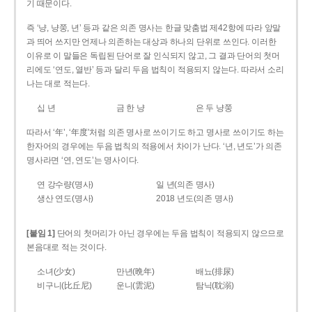
기 때문이다.
즉 ‘냥, 냥쭝, 년’ 등과 같은 의존 명사는 한글 맞춤법 제42항에 따라 앞말
과 띄어 쓰지만 언제나 의존하는 대상과 하나의 단위로 쓰인다. 이러한
이유로 이 말들은 독립된 단어로 잘 인식되지 않고, 그 결과 단어의 첫머
리에도 ‘연도, 열반’ 등과 달리 두음 법칙이 적용되지 않는다. 따라서 소리
나는 대로 적는다.
십 년
금 한 냥
은 두 냥쭝
따라서 ‘年’, ‘年度’처럼 의존 명사로 쓰이기도 하고 명사로 쓰이기도 하는
한자어의 경우에는 두음 법칙의 적용에서 차이가 난다. ‘년, 년도’가 의존
명사라면 ‘연, 연도’는 명사이다.
연 강수량(명사)
일 년(의존 명사)
생산 연도(명사)
2018 년도(의존 명사)
[붙임 1]
단어의 첫머리가 아닌 경우에는 두음 법칙이 적용되지 않으므로
본음대로 적는 것이다.
소녀(少女)
만년(晩年)
배뇨(排尿)
비구니(比丘尼)
운니(雲泥)
탐닉(耽溺)