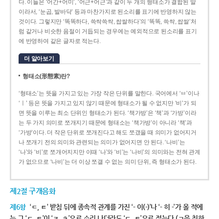
다. 이들은 ‘어간+어미’, ‘어근+어근’과 같이 두 개의 형태소가 결합된 말
이라서, ‘눈곱, 발바닥’ 등과 마찬가지로 된소리를 표기에 반영하지 않는
것이다. 그렇지만 ‘똑똑하다, 쓱싹쓱싹, 쌉쌀하다’의 ‘똑똑, 쓱싹, 쌉쌀’처
럼 같거나 비슷한 음절이 거듭되는 경우에는 예외적으로 된소리를 표기
에 반영하여 같은 글자로 적는다.
더 알아보기
형태소(形態素)란?
‘형태소’는 뜻을 가지고 있는 가장 작은 단위를 말한다. 국어에서 ‘ㅂ’이나
‘ㅣ’ 등은 뜻을 가지고 있지 않기 때문에 형태소가 될 수 없지만 ‘비’가 되
면 뜻을 이루는 최소 단위인 형태소가 된다. ‘책가방’은 ‘책’과 ‘가방’이라
는 두 가지 의미로 쪼개지기 때문에 형태소는 ‘책가방’이 아니라 ‘책’과
‘가방’이다. 더 작은 단위로 쪼개진다고 해도 쪼갰을 때 의미가 없어지거
나 쪼개기 전의 의미와 관련되는 의미가 없어지면 안 된다. ‘나비’는
‘나’와 ‘비’로 쪼개어지지만 이때 ‘나’와 ‘비’는 ‘나비’의 의미와는 전혀 관계
가 없으므로 ‘나비’는 더 이상 쪼갤 수 없는 의미 단위, 즉 형태소가 된다.
제2절 구개음화
제6항
‘ㄷ, ㅌ’ 받침 뒤에 종속적 관계를 가진 ‘- 이(-)’나 ‘- 히 -’가 올 적에
는 그 ‘ㄷ, ㅌ’이 ‘ㅈ, ㅊ’으로 소리 나더라도 ‘ㄷ, ㅌ’으로 적는다.(ㄱ을 취하