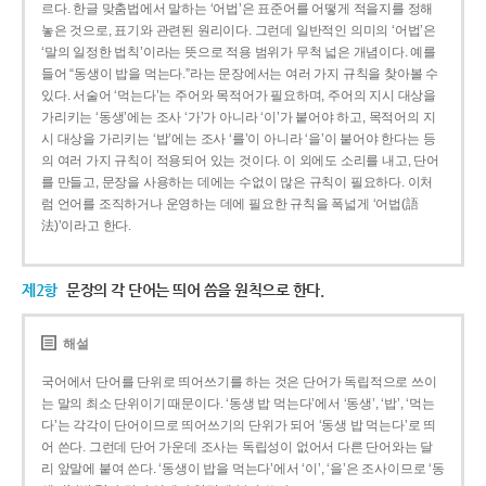
르다. 한글 맞춤법에서 말하는 ‘어법’은 표준어를 어떻게 적을지를 정해
놓은 것으로, 표기와 관련된 원리이다. 그런데 일반적인 의미의 ‘어법’은
‘말의 일정한 법칙’이라는 뜻으로 적용 범위가 무척 넓은 개념이다. 예를
들어 “동생이 밥을 먹는다.”라는 문장에서는 여러 가지 규칙을 찾아볼 수
있다. 서술어 ‘먹는다’는 주어와 목적어가 필요하며, 주어의 지시 대상을
가리키는 ‘동생’에는 조사 ‘가’가 아니라 ‘이’가 붙어야 하고, 목적어의 지
시 대상을 가리키는 ‘밥’에는 조사 ‘를’이 아니라 ‘을’이 붙어야 한다는 등
의 여러 가지 규칙이 적용되어 있는 것이다. 이 외에도 소리를 내고, 단어
를 만들고, 문장을 사용하는 데에는 수없이 많은 규칙이 필요하다. 이처
럼 언어를 조직하거나 운영하는 데에 필요한 규칙을 폭넓게 ‘어법(語
法)’이라고 한다.
제2항
문장의 각 단어는 띄어 씀을 원칙으로 한다.
해설
국어에서 단어를 단위로 띄어쓰기를 하는 것은 단어가 독립적으로 쓰이
는 말의 최소 단위이기 때문이다. ‘동생 밥 먹는다’에서 ‘동생’, ‘밥’, ‘먹는
다’는 각각이 단어이므로 띄어쓰기의 단위가 되어 ‘동생 밥 먹는다’로 띄
어 쓴다. 그런데 단어 가운데 조사는 독립성이 없어서 다른 단어와는 달
리 앞말에 붙여 쓴다. ‘동생이 밥을 먹는다’에서 ‘이’, ‘을’은 조사이므로 ‘동