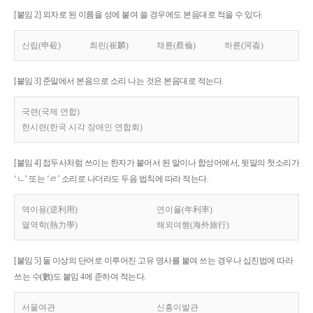
[붙임 2] 외자로 된 이름을 성에 붙여 쓸 경우에도 본음대로 적을 수 있다.
신립(申砬)
최린(崔麟)
채륜(蔡倫)
하륜(河崙)
[붙임 3] 준말에서 본음으로 소리 나는 것은 본음대로 적는다.
국련(국제 연합)
한시련(한국 시각 장애인 연합회)
[붙임 4] 접두사처럼 쓰이는 한자가 붙어서 된 말이나 합성어에서, 뒷말의 첫소리가
‘ㄴ’ 또는 ‘ㄹ’ 소리로 나더라도 두음 법칙에 따라 적는다.
역이용(逆利用)
연이율(年利率)
열역학(熱力學)
해외여행(海外旅行)
[붙임 5] 둘 이상의 단어로 이루어진 고유 명사를 붙여 쓰는 경우나 십진법에 따라
쓰는 수(數)도 붙임 4에 준하여 적는다.
서울여관
신흥이발관