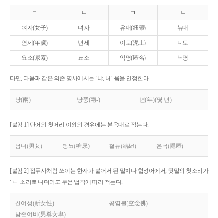
ㄱ
ㄴ
ㄱ
ㄴ
여자(女子)
녀자
유대(紐帶)
뉴대
연세(年歲)
년세
이토(泥土)
니토
요소(尿素)
뇨소
익명(匿名)
닉명
다만, 다음과 같은 의존 명사에서는 ‘냐, 녀’ 음을 인정한다.
냥(兩)
냥쭝(兩-)
년(年)(몇 년)
[붙임 1] 단어의 첫머리 이외의 경우에는 본음대로 적는다.
남녀(男女)
당뇨(糖尿)
결뉴(結紐)
은닉(隱匿)
[붙임 2] 접두사처럼 쓰이는 한자가 붙어서 된 말이나 합성어에서, 뒷말의 첫소리가
‘ㄴ’ 소리로 나더라도 두음 법칙에 따라 적는다.
신여성(新女性)
공염불(空念佛)
남존여비(男尊女卑)