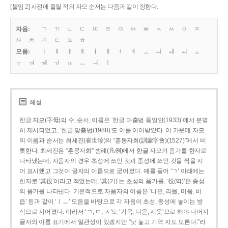
[붙임 2] 사전에 올릴 적의 자모 순서는 다음과 같이 정한다.
자음:
ㄱ
ㄲ
ㄴ
ㄷ
ㄸ
ㄹ
ㅁ
ㅂ
ㅃ
ㅅ
ㅆ
ㅇ
ㅈ
ㅉ
ㅊ
ㅋ
ㅌ
ㅍ
ㅎ
모음:
ㅏ
ㅐ
ㅑ
ㅒ
ㅓ
ㅔ
ㅕ
ㅖ
ㅗ
ㅘ
ㅙ
ㅚ
ㅛ
ㅜ
ㅝ
ㅞ
ㅟ
ㅠ
ㅡ
ㅢ
ㅣ
해설
한글 자모(字母)의 수, 순서, 이름은 ‘한글 마춤법 통일안(1933)’에서 분명
히 제시되었고, ‘한글 맞춤법(1988)’도 이를 이어받았다. 이 가운데 자모
의 이름과 순서는 최세진(崔世珍)의 “훈몽자회(訓蒙字會)(1527)”에서 비
롯한다. 최세진은 “훈몽자회” 범례(凡例)에서 한글 자모의 음가를 한자로
나타냈는데, 자음자의 경우 초성에 쓰인 것과 종성에 쓰인 것을 짝을 지
어 표시했고 그것이 글자의 이름으로 굳어졌다. 예를 들어 ‘ㄱ’ 아래에는
한자로 ‘其役’이라고 적었는데, ‘其(기)’는 초성의 음가를, ‘役(역)’은 종성
의 음가를 나타낸다. 기본적으로 자음자의 이름은 ‘니은, 리을, 미음, 비
읍’ 등과 같이 ‘ㅣㅡ’ 모음을 바탕으로 각 자음이 초성, 종성에 놓이는 방
식으로 지어졌다. 따라서 ‘ㄱ, ㄷ, ㅅ’도 ‘기윽, 디읃, 시읏’으로 해야 나머지
글자와 이름 표기에서 일관성이 있겠지만 “낫 놓고 기역 자도 모른다.”라