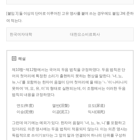
[붙임 3] 둘 이상의 단어로 이루어진 고유 명사를 붙여 쓰는 경우에도 붙임 2에 준하
여 적는다.
한국여자대학
대한요소비료회사
해설
제10항~제12항에서는 국어의 두음 법칙을 규정하였다. 두음 법칙은 단
어의 첫머리에 특정한 소리가 출현하지 못하는 현상을 말한다. ‘녀, 뇨,
뉴, 니’를 포함하는 한자어 음절이 단어 첫머리에 올 때는 ‘ㄴ’이 나타나지
못하여 ‘여, 요, 유, 이’의 형태로 실현되는데, 이 조항에서는 이러한 두음
법칙의 내용을 규정하였다.
연도(年度)
열반(涅槃)
요도(尿道)
이승(尼僧)
이공(泥工)
익사(溺死)
그런데 여기에는 예외가 있다. 한자어 음절이 ‘녀, 뇨, 뉴, 니’를 포함하고
있더라도 의존 명사에는 두음 법칙이 적용되지 않는다. 이는 의존 명사는
독립적으로 쓰이기보다는 그 앞의 말과 연결되어 하나의 단위를 구성하