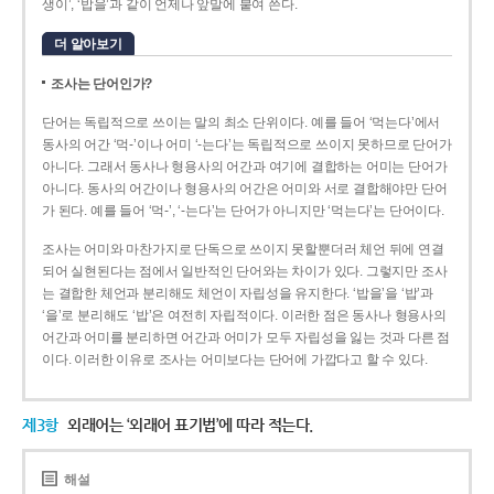
생이’, ‘밥을’과 같이 언제나 앞말에 붙여 쓴다.
더 알아보기
조사는 단어인가?
단어는 독립적으로 쓰이는 말의 최소 단위이다. 예를 들어 ‘먹는다’에서
동사의 어간 ‘먹-­’이나 어미 ‘­-는다’는 독립적으로 쓰이지 못하므로 단어가
아니다. 그래서 동사나 형용사의 어간과 여기에 결합하는 어미는 단어가
아니다. 동사의 어간이나 형용사의 어간은 어미와 서로 결합해야만 단어
가 된다. 예를 들어 ‘먹-’, ‘-는다’는 단어가 아니지만 ‘먹는다’는 단어이다.
조사는 어미와 마찬가지로 단독으로 쓰이지 못할뿐더러 체언 뒤에 연결
되어 실현된다는 점에서 일반적인 단어와는 차이가 있다. 그렇지만 조사
는 결합한 체언과 분리해도 체언이 자립성을 유지한다. ‘밥을’을 ‘밥’과
‘을’로 분리해도 ‘밥’은 여전히 자립적이다. 이러한 점은 동사나 형용사의
어간과 어미를 분리하면 어간과 어미가 모두 자립성을 잃는 것과 다른 점
이다. 이러한 이유로 조사는 어미보다는 단어에 가깝다고 할 수 있다.
제3항
외래어는 ‘외래어 표기법’에 따라 적는다.
해설