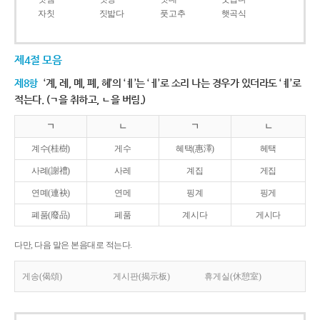
자칫
짓밟다
풋고추
햇곡식
제4절 모음
제8항
‘계, 례, 몌, 폐, 혜’의 ‘ㅖ’는 ‘ㅔ’로 소리 나는 경우가 있더라도 ‘ㅖ’로
적는다. (ㄱ을 취하고, ㄴ을 버림.)
ㄱ
ㄴ
ㄱ
ㄴ
계수(桂樹)
게수
혜택(惠澤)
헤택
사례(謝禮)
사레
계집
게집
연몌(連袂)
연메
핑계
핑게
폐품(廢品)
페품
계시다
게시다
다만, 다음 말은 본음대로 적는다.
게송(偈頌)
게시판(揭示板)
휴게실(休憩室)