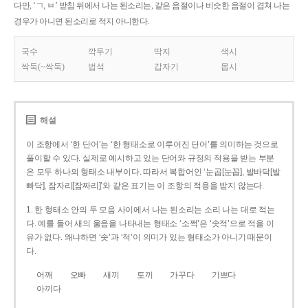
다만, ‘ㄱ, ㅂ’ 받침 뒤에서 나는 된소리는, 같은 음절이나 비슷한 음절이 겹쳐 나는
경우가 아니면 된소리로 적지 아니한다.
국수
깍두기
딱지
색시
싹둑(~싹둑)
법석
갑자기
몹시
해설
이 조항에서 ‘한 단어’는 ‘한 형태소로 이루어진 단어’를 의미하는 것으로
풀이할 수 있다. 실제로 예시하고 있는 단어와 규정의 적용을 받는 부분
은 모두 하나의 형태소 내부이다. 따라서 복합어인 ‘눈곱[눈꼽], 발바닥[발
빠닥], 잠자리[잠짜리]’와 같은 표기는 이 조항의 적용을 받지 않는다.
1. 한 형태소 안의 두 모음 사이에서 나는 된소리는 소리 나는 대로 적는
다. 예를 들어 새의 울음을 나타내는 형태소 ‘소쩍’은 ‘솟적’으로 적을 이
유가 없다. 왜냐하면 ‘솟’과 ‘적’이 의미가 있는 형태소가 아니기 때문이
다.
어깨
오빠
새끼
토끼
가꾸다
기쁘다
아끼다