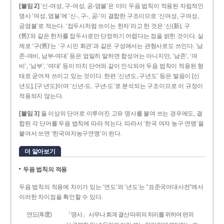
[붙임 2]
‘신-여성, 구-여성, 공-염불’은 이미 두음 법칙이 적용된 자립적인
명사 ‘여성, 염불’에 ‘신-, 구-, 공-’이 결합한 구조이므로 ‘신여성, 구여성,
공염불’로 적는다. ‘접두사처럼 쓰이는 한자’라고 한 것은 ‘신(新), 구
(舊)’와 같은 한자를 접두사로만 단정하기 어렵다는 점을 밝힌 것이다. 실
제로 ‘구(舊)’는 ‘구 시민 회관’과 같은 구성에서는 관형사로도 쓰인다. ‘남
존­-여비, 남부-­여대’ 등은 엄밀히 말하면 합성어는 아니지만, ‘남존’, ‘여
비’, ‘남부’, ‘여대’ 등이 마치 단어와 같이 인식되어 두음 법칙이 적용된 형
태로 굳어져 쓰이고 있는 것이다. 한편 ‘신년도, 구년도’ 등은 발음이 [신
년도], [구ː년도]이며 ‘신년­-도, 구년-­도’로 분석되는 구조이므로 이 규정이
적용되지 않는다.
[붙임 3]
둘 이상의 단어로 이루어진 고유 명사를 붙여 쓰는 경우에도, 결
합된 각 단어를 두음 법칙에 따라 적는다. 따라서 ‘한국 여자 농구 연맹’을
붙여서 쓰면 ‘한국여자농구연맹’이 된다.
더 알아보기
두음 법칙의 적용
두음 법칙의 적용에 차이가 있는 ‘연도’와 ‘년도’는 “표준국어대사전”에서
이러한 차이점을 확인할 수 있다.
연도(年度)
「명사」 사무나 회계 결산 따위의 처리를 위하여 편의