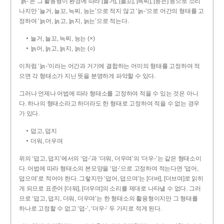
‘늙-’은 그 활용형이 환경에 따라 [늘거], [늘꼬], [늑찌], [능는] 등으로 소리
나지만 ‘늘거, 늘꼬, 늑찌, 능는’으로 적지 않고 ‘늙-’으로 어간의 형태를 고
정하여 ‘늙어, 늙고, 늙지, 늙는’으로 적는다.
늘거, 늘꼬, 늑찌, 능는 (×)
늙어, 늙고, 늙지, 늙는 (○)
이처럼 ‘늙-­’이라는 어간과 거기에 결합하는 어미의 형태를 고정하여 적
으면 각 형태소가 지닌 뜻을 분명하게 파악할 수 있다.
그러나 언제나 어법에 따라 형태소를 고정하여 적을 수 있는 것은 아니
다. 하나의 형태소라고 하더라도 한 형태로 고정하여 적을 수 없는 경우
가 있다.
덥고, 덥지
더워, 더우며
위의 ‘덥고, 덥지’에서의 ‘덥-­’과 ‘더워, 더우며’의 ‘더우-­’는 같은 형태소이
다. 어법에 따라 형태소의 본모양을 ‘덥-­’으로 고정하여 적는다면 ‘덥어,
덥으며’로 적어야 한다. 그렇지만 ‘덥어, 덥으며’는 [더버], [더브며]로 읽히
게 되므로 표준어 [더워], [더우며]의 소리를 제대로 나타낼 수 없다. 그러
므로 ‘덥고, 덥지, 더워, 더우며’는 한 형태소의 활용형이지만 그 형태를
하나로 고정할 수 없고 ‘덥-’, ‘더우-’ 두 가지로 적게 된다.