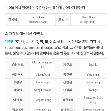
1. 이름에서 일어나는 음운 변화는 표기에 반영하지 않는다.
Han Boknam
Hong Bitna
한복남
홍빛나
(Han Bok-nam)
(Hong Bit-na)
2. 성의 표기는 따로 정한다.
제5항
‘도, 시, 군, 구, 읍, 면, 리, 동’의 행정 구역 단위와 ‘가’는 각각 ‘do,
si, gun, gu, eup, myeon, ri, dong, ga’로 적고, 그 앞에는 붙임표(-)를 넣
는다. 붙임표(-) 앞뒤에서 일어나는 음운 변화는 표기에 반영하지 않는다.
Chungcheongbuk-
충청북도
제주도
Jeju-do
do
의정부시
Uijeongbu-si
양주군
Yangju-gun
도봉구
Dobong-gu
신창읍
Sinchang-eup
삼죽면
Samjuk-myeon
인왕리
Inwang-ri
Bongcheon 1(il)-
당산동
Dangsan-dong
봉천 1동
dong
종로 2가
Jongno 2(i)-ga
퇴계로 3가
Toegyero 3(sam)-ga