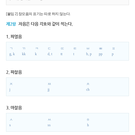
[붙임 2] 장모음의 표기는 따로 하지 않는다.
제2항
자음은 다음 각호와 같이 적는다.
1. 파열음
ㄱ
ㄲ
ㅋ
ㄷ
ㄸ
ㅌ
ㅂ
ㅃ
ㅍ
g, k
kk
k
d, t
tt
t
b, p
pp
p
2. 파찰음
ㅈ
ㅉ
ㅊ
j
jj
ch
3. 마찰음
ㅅ
ㅆ
ㅎ
s
ss
h