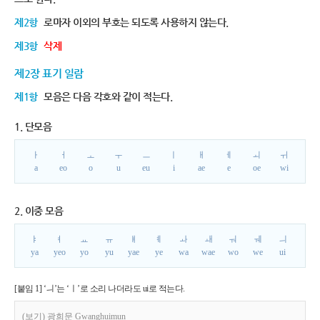
제2항
로마자 이외의 부호는 되도록 사용하지 않는다.
제3항
삭제
제2장 표기 일람
제1항
모음은 다음 각호와 같이 적는다.
1. 단모음
ㅏ
ㅓ
ㅗ
ㅜ
ㅡ
ㅣ
ㅐ
ㅔ
ㅚ
ㅟ
a
eo
o
u
eu
i
ae
e
oe
wi
2. 이중 모음
ㅑ
ㅕ
ㅛ
ㅠ
ㅒ
ㅖ
ㅘ
ㅙ
ㅝ
ㅞ
ㅢ
ya
yeo
yo
yu
yae
ye
wa
wae
wo
we
ui
[붙임 1] ‘ㅢ’는 ‘ㅣ’로 소리 나더라도 ui로 적는다.
(보기) 광희문 Gwanghuimun