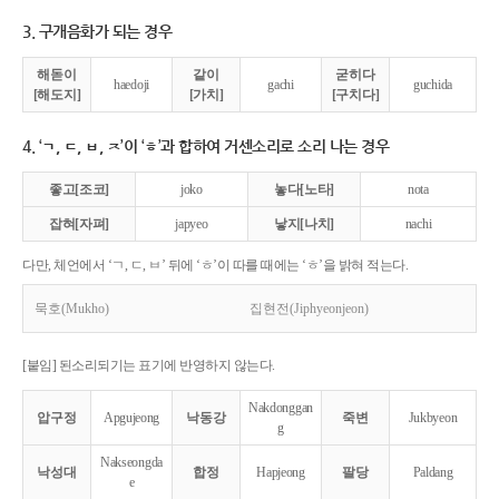
3. 구개음화가 되는 경우
해돋이
같이
굳히다
haedoji
gachi
guchida
[해도지]
[가치]
[구치다]
4. ‘ㄱ, ㄷ, ㅂ, ㅈ’이 ‘ㅎ’과 합하여 거센소리로 소리 나는 경우
좋고[조코]
joko
놓다[노타]
nota
잡혀[자펴]
japyeo
낳지[나치]
nachi
다만, 체언에서 ‘ㄱ, ㄷ, ㅂ’ 뒤에 ‘ㅎ’이 따를 때에는 ‘ㅎ’을 밝혀 적는다.
묵호(Mukho)
집현전(Jiphyeonjeon)
[붙임] 된소리되기는 표기에 반영하지 않는다.
Nakdonggan
압구정
Apgujeong
낙동강
죽변
Jukbyeon
g
Nakseongda
낙성대
합정
Hapjeong
팔당
Paldang
e