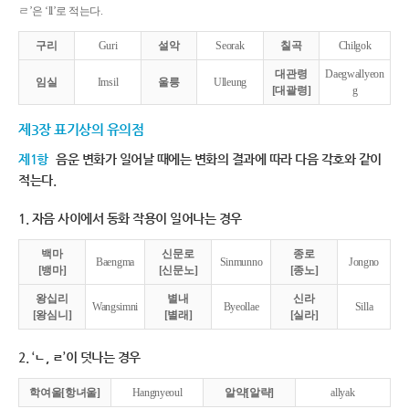
ㄹ’은 ‘ll’로 적는다.
구리
Guri
설악
Seorak
칠곡
Chilgok
대관령
Daegwallyeon
임실
Imsil
울릉
Ulleung
[대괄령]
g
제3장 표기상의 유의점
제1항
음운 변화가 일어날 때에는 변화의 결과에 따라 다음 각호와 같이
적는다.
1. 자음 사이에서 동화 작용이 일어나는 경우
백마
신문로
종로
Baengma
Sinmunno
Jongno
[뱅마]
[신문노]
[종노]
왕십리
별내
신라
Wangsimni
Byeollae
Silla
[왕심니]
[별래]
[실라]
2. ‘ㄴ, ㄹ’이 덧나는 경우
학여울[항녀울]
Hangnyeoul
알약[알략]
allyak