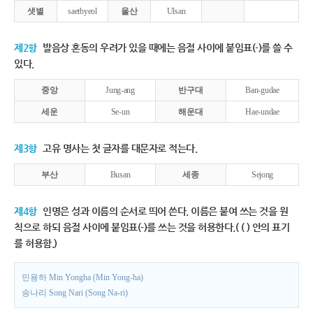
샛별
saetbyeol
울산
Ulsan
제2항
발음상 혼동의 우려가 있을 때에는 음절 사이에 붙임표(-)를 쓸 수
있다.
중앙
Jung-ang
반구대
Ban-gudae
세운
Se-un
해운대
Hae-undae
제3항
고유 명사는 첫 글자를 대문자로 적는다.
부산
Busan
세종
Sejong
제4항
인명은 성과 이름의 순서로 띄어 쓴다. 이름은 붙여 쓰는 것을 원
칙으로 하되 음절 사이에 붙임표(-)를 쓰는 것을 허용한다.( ( ) 안의 표기
를 허용함.)
민용하 Min Yongha (Min Yong-ha)
송나리 Song Nari (Song Na-ri)