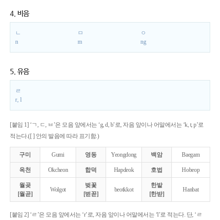
4. 비음
ㄴ
ㅁ
ㅇ
n
m
ng
5. 유음
ㄹ
r, l
[붙임 1] ‘ㄱ, ㄷ, ㅂ’은 모음 앞에서는 ‘g, d, b’로, 자음 앞이나 어말에서는 ‘k, t, p’로
적는다.([ ] 안의 발음에 따라 표기함.)
구미
Gumi
영동
Yeongdong
백암
Baegam
옥천
Okcheon
합덕
Hapdeok
호법
Hobeop
월곶
벚꽃
한밭
Wolgot
beotkkot
Hanbat
[월곧]
[벋꼳]
[한받]
[붙임 2] ‘ㄹ’은 모음 앞에서는 ‘r’로, 자음 앞이나 어말에서는 ‘l’로 적는다. 단, ‘ㄹ