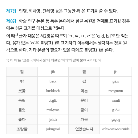
제7항
인명, 회사명, 단체명 등은 그동안 써 온 표기를 쓸 수 있다.
제8항
학술 연구 논문 등 특수 분야에서 한글 복원을 전제로 표기할 경우
에는 한글 표기를 대상으로 적는다.
1)
이 때
글자 대응은 제2장을 따르되 ‘ㄱ, ㄷ, ㅂ, ㄹ’은 ‘g, d, b, l’로만 적는
다. 음가 없는 ‘ㅇ’은 붙임표(-)로 표기하되 어두에서는 생략하는 것을 원
칙으로 한다. 기타 분절의 필요가 있을 때에도 붙임표(-)를 쓴다.
1) '이 때'는 "표준국어대사전"에 따르면 '이때'와 같이 붙여 써야 한다.
집
jib
짚
jip
밖
bakk
값
gabs
붓꽃
buskkoch
먹는
meogneun
독립
doglib
문리
munli
물엿
mul-yeos
굳이
gud-i
좋다
johda
가곡
gagog
조랑말
jolangmal
없었습니다
eobs-eoss-seubnida