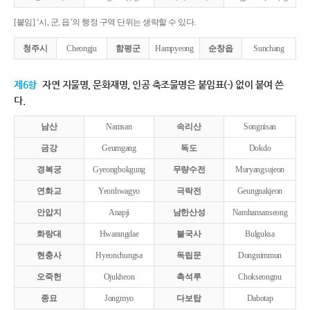
[붙임] ‘시, 군, 읍’의 행정 구역 단위는 생략할 수 있다.
청주시
Cheongju
함평군
Hampyeong
순창읍
Sunchang
제6항
자연 지물명, 문화재명, 인공 축조물명은 붙임표(-) 없이 붙여 쓴
다.
남산
Namsan
속리산
Songnisan
금강
Geumgang
독도
Dokdo
경복궁
Gyeongbokgung
무량수전
Muryangsujeon
연화교
Yeonhwagyo
극락전
Geungnakjeon
안압지
Anapji
남한산성
Namhansanseong
화랑대
Hwarangdae
불국사
Bulguksa
현충사
Hyeonchungsa
독립문
Dongnimmun
오죽헌
Ojukheon
촉석루
Chokseongnu
종묘
Jongmyo
다보탑
Dabotap