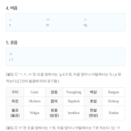
4. 비음
ㄴ
ㅁ
ㅇ
n
m
ng
5. 유음
ㄹ
r, l
[붙임 1] ‘ㄱ, ㄷ, ㅂ’은 모음 앞에서는 ‘g, d, b’로, 자음 앞이나 어말에서는 ‘k, t, p’로
적는다.([ ] 안의 발음에 따라 표기함.)
구미
Gumi
영동
Yeongdong
백암
Baegam
옥천
Okcheon
합덕
Hapdeok
호법
Hobeop
월곶
벚꽃
한밭
Wolgot
beotkkot
Hanbat
[월곧]
[벋꼳]
[한받]
[붙임 2] ‘ㄹ’은 모음 앞에서는 ‘r’로, 자음 앞이나 어말에서는 ‘l’로 적는다. 단, ‘ㄹ