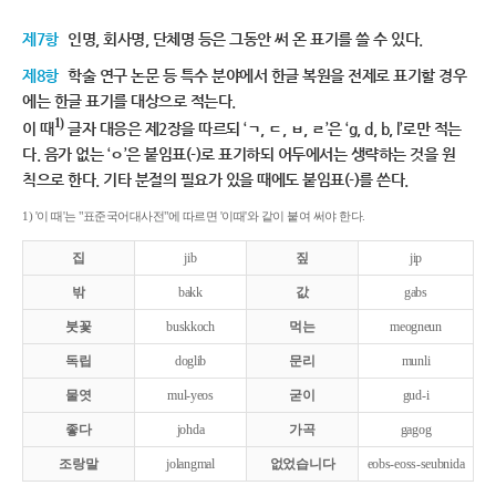
제7항
인명, 회사명, 단체명 등은 그동안 써 온 표기를 쓸 수 있다.
제8항
학술 연구 논문 등 특수 분야에서 한글 복원을 전제로 표기할 경우
에는 한글 표기를 대상으로 적는다.
1)
이 때
글자 대응은 제2장을 따르되 ‘ㄱ, ㄷ, ㅂ, ㄹ’은 ‘g, d, b, l’로만 적는
다. 음가 없는 ‘ㅇ’은 붙임표(-)로 표기하되 어두에서는 생략하는 것을 원
칙으로 한다. 기타 분절의 필요가 있을 때에도 붙임표(-)를 쓴다.
1) '이 때'는 "표준국어대사전"에 따르면 '이때'와 같이 붙여 써야 한다.
집
jib
짚
jip
밖
bakk
값
gabs
붓꽃
buskkoch
먹는
meogneun
독립
doglib
문리
munli
물엿
mul-yeos
굳이
gud-i
좋다
johda
가곡
gagog
조랑말
jolangmal
없었습니다
eobs-eoss-seubnida