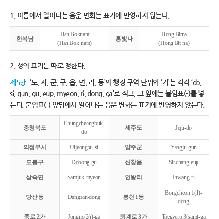
1. 이름에서 일어나는 음운 변화는 표기에 반영하지 않는다.
Han Boknam
Hong Bitna
한복남
홍빛나
(Han Bok-nam)
(Hong Bit-na)
2. 성의 표기는 따로 정한다.
제5항
‘도, 시, 군, 구, 읍, 면, 리, 동’의 행정 구역 단위와 ‘가’는 각각 ‘do,
si, gun, gu, eup, myeon, ri, dong, ga’로 적고, 그 앞에는 붙임표(-)를 넣
는다. 붙임표(-) 앞뒤에서 일어나는 음운 변화는 표기에 반영하지 않는다.
Chungcheongbuk-
충청북도
제주도
Jeju-do
do
의정부시
Uijeongbu-si
양주군
Yangju-gun
도봉구
Dobong-gu
신창읍
Sinchang-eup
삼죽면
Samjuk-myeon
인왕리
Inwang-ri
Bongcheon 1(il)-
당산동
Dangsan-dong
봉천 1동
dong
종로 2가
Jongno 2(i)-ga
퇴계로 3가
Toegyero 3(sam)-ga