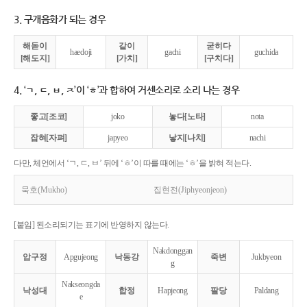
3. 구개음화가 되는 경우
해돋이
같이
굳히다
haedoji
gachi
guchida
[해도지]
[가치]
[구치다]
4. ‘ㄱ, ㄷ, ㅂ, ㅈ’이 ‘ㅎ’과 합하여 거센소리로 소리 나는 경우
좋고[조코]
joko
놓다[노타]
nota
잡혀[자펴]
japyeo
낳지[나치]
nachi
다만, 체언에서 ‘ㄱ, ㄷ, ㅂ’ 뒤에 ‘ㅎ’이 따를 때에는 ‘ㅎ’을 밝혀 적는다.
묵호(Mukho)
집현전(Jiphyeonjeon)
[붙임] 된소리되기는 표기에 반영하지 않는다.
Nakdonggan
압구정
Apgujeong
낙동강
죽변
Jukbyeon
g
Nakseongda
낙성대
합정
Hapjeong
팔당
Paldang
e