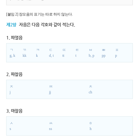
[붙임 2] 장모음의 표기는 따로 하지 않는다.
제2항
자음은 다음 각호와 같이 적는다.
1. 파열음
ㄱ
ㄲ
ㅋ
ㄷ
ㄸ
ㅌ
ㅂ
ㅃ
ㅍ
g, k
kk
k
d, t
tt
t
b, p
pp
p
2. 파찰음
ㅈ
ㅉ
ㅊ
j
jj
ch
3. 마찰음
ㅅ
ㅆ
ㅎ
s
ss
h