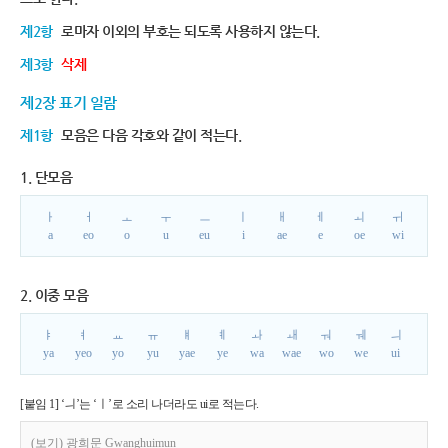
제2항
로마자 이외의 부호는 되도록 사용하지 않는다.
제3항
삭제
제2장 표기 일람
제1항
모음은 다음 각호와 같이 적는다.
1. 단모음
ㅏ
ㅓ
ㅗ
ㅜ
ㅡ
ㅣ
ㅐ
ㅔ
ㅚ
ㅟ
a
eo
o
u
eu
i
ae
e
oe
wi
2. 이중 모음
ㅑ
ㅕ
ㅛ
ㅠ
ㅒ
ㅖ
ㅘ
ㅙ
ㅝ
ㅞ
ㅢ
ya
yeo
yo
yu
yae
ye
wa
wae
wo
we
ui
[붙임 1] ‘ㅢ’는 ‘ㅣ’로 소리 나더라도 ui로 적는다.
(보기) 광희문 Gwanghuimun