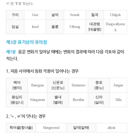
ㄹ’은 ‘ll’로 적는다.
구리
Guri
설악
Seorak
칠곡
Chilgok
대관령
Daegwallyeon
임실
Imsil
울릉
Ulleung
[대괄령]
g
제3장 표기상의 유의점
제1항
음운 변화가 일어날 때에는 변화의 결과에 따라 다음 각호와 같이
적는다.
1. 자음 사이에서 동화 작용이 일어나는 경우
백마
신문로
종로
Baengma
Sinmunno
Jongno
[뱅마]
[신문노]
[종노]
왕십리
별내
신라
Wangsimni
Byeollae
Silla
[왕심니]
[별래]
[실라]
2. ‘ㄴ, ㄹ’이 덧나는 경우
학여울[항녀울]
Hangnyeoul
알약[알략]
allyak