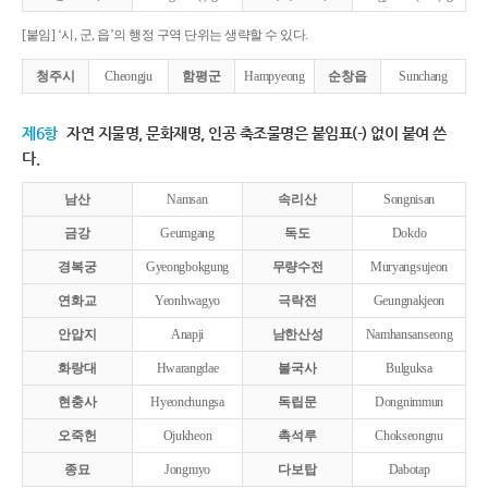
[붙임] ‘시, 군, 읍’의 행정 구역 단위는 생략할 수 있다.
청주시
Cheongju
함평군
Hampyeong
순창읍
Sunchang
제6항
자연 지물명, 문화재명, 인공 축조물명은 붙임표(-) 없이 붙여 쓴
다.
남산
Namsan
속리산
Songnisan
금강
Geumgang
독도
Dokdo
경복궁
Gyeongbokgung
무량수전
Muryangsujeon
연화교
Yeonhwagyo
극락전
Geungnakjeon
안압지
Anapji
남한산성
Namhansanseong
화랑대
Hwarangdae
불국사
Bulguksa
현충사
Hyeonchungsa
독립문
Dongnimmun
오죽헌
Ojukheon
촉석루
Chokseongnu
종묘
Jongmyo
다보탑
Dabotap