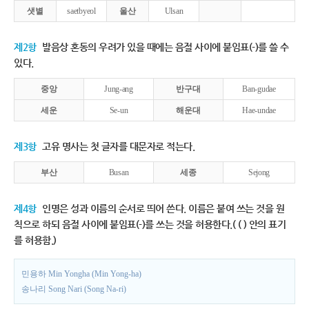
샛별
saetbyeol
울산
Ulsan
제2항
발음상 혼동의 우려가 있을 때에는 음절 사이에 붙임표(-)를 쓸 수
있다.
중앙
Jung-ang
반구대
Ban-gudae
세운
Se-un
해운대
Hae-undae
제3항
고유 명사는 첫 글자를 대문자로 적는다.
부산
Busan
세종
Sejong
제4항
인명은 성과 이름의 순서로 띄어 쓴다. 이름은 붙여 쓰는 것을 원
칙으로 하되 음절 사이에 붙임표(-)를 쓰는 것을 허용한다.( ( ) 안의 표기
를 허용함.)
민용하 Min Yongha (Min Yong-ha)
송나리 Song Nari (Song Na-ri)