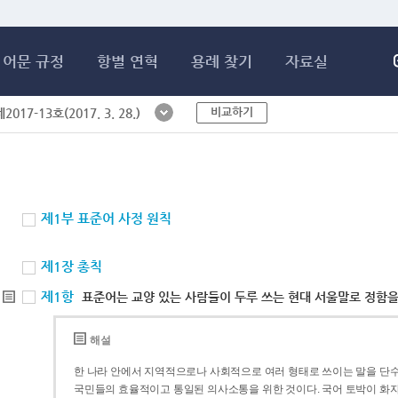
메인콘텐츠 바로가기
어문 규정
항별 연혁
용례 찾기
자료실
비교하기
017-13호(2017. 3. 28.)
제1부 표준어 사정 원칙
제1장 총칙
제1항
표준어는 교양 있는 사람들이 두루 쓰는 현대 서울말로 정함을
해설
한 나라 안에서 지역적으로나 사회적으로 여러 형태로 쓰이는 말을 단수
국민들의 효율적이고 통일된 의사소통을 위한 것이다. 국어 토박이 화자