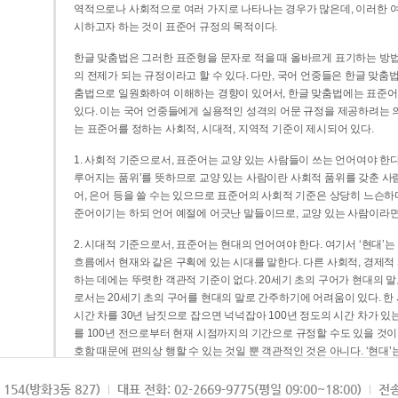
역적으로나 사회적으로 여러 가지로 나타나는 경우가 많은데, 이러한 여
시하고자 하는 것이 표준어 규정의 목적이다.
한글 맞춤법은 그러한 표준형을 문자로 적을 때 올바르게 표기하는 방법
의 전제가 되는 규정이라고 할 수 있다. 다만, 국어 언중들은 한글 맞춤
춤법으로 일원화하여 이해하는 경향이 있어서, 한글 맞춤법에는 표준어
있다. 이는 국어 언중들에게 실용적인 성격의 어문 규정을 제공하려는 
는 표준어를 정하는 사회적, 시대적, 지역적 기준이 제시되어 있다.
1. 사회적 기준으로서, 표준어는 교양 있는 사람들이 쓰는 언어여야 한다
루어지는 품위’를 뜻하므로 교양 있는 사람이란 사회적 품위를 갖춘 사람
어, 은어 등을 쓸 수는 있으므로 표준어의 사회적 기준은 상당히 느슨하다고
준어이기는 하되 언어 예절에 어긋난 말들이므로, 교양 있는 사람이라면
2. 시대적 기준으로서, 표준어는 현대의 언어여야 한다. 여기서 ‘현대
흐름에서 현재와 같은 구획에 있는 시대를 말한다. 다른 사회적, 경제적
하는 데에는 뚜렷한 객관적 기준이 없다. 20세기 초의 구어가 현대의 말
로서는 20세기 초의 구어를 현대의 말로 간주하기에 어려움이 있다. 한
시간 차를 30년 남짓으로 잡으면 넉넉잡아 100년 정도의 시간 차가 있
를 100년 전으로부터 현재 시점까지의 기간으로 규정할 수도 있을 것이다
호함 때문에 편의상 행할 수 있는 것일 뿐 객관적인 것은 아니다. ‘현대
3. 지역적 기준으로서, 표준어는 서울말이어야 한다. 이는 표준어의 공
154(방화3동 827)
대표 전화: 02-2669-9775(평일 09:00~18:00)
전송