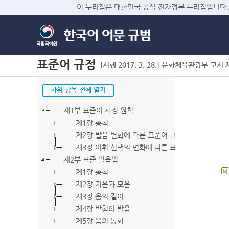
이 누리집은 대한민국 공식 전자정부 누리집입니다.
표준어 규정
[시행 2017. 3. 28.] 문화체육관광부 고시 제2
하위 항목 전체 열기
제1부 표준어 사정 원칙
제1장 총칙
제2장 발음 변화에 따른 표준어 규정
제3장 어휘 선택의 변화에 따른 표준어 규정
제2부 표준 발음법
제1장 총칙
북
제2장 자음과 모음
제3장 음의 길이
제4장 받침의 발음
제5장 음의 동화