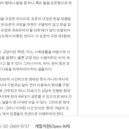
러 형태나 발음 중 하나 혹은 둘을 표준형으로 제
을 규정한 것이므로, 표준어 규정은 한글 맞춤법
법과 표준어 규정을 뚜렷이 구별하지 않고 한글 맞
 규정에 귀속되어야 할 만한 예가 많이 포함되어
의도에서 비롯된 것이다. 이 표준어 규정 제1항에
. 교양이란 ‘학문, 지식, 사회생활을 바탕으로 이
을 말한다. 물론 교양 있는 사람이라도 비어, 속
 할 수 있다. 그러나 비어, 속어, 은어 등은 표
 사용을 자제하여야 하는 말들이다.
’는 단순히 시간적으로 현재란 뜻이 아니라 역사적
 시대 구분과는 달리 언어 사용에서 현대를 구분
로 간주되곤 하나, 21세기가 상당히 진행된 현재
 시대에 최대 4세대가 공존할 수 있으므로 세대 간
는 말들이 한 시대에 쓰일 수 있다. 그러므로 현대
. 그러나 이러한 시간 인식은 ‘현대’ 개념의 모
’는 국어 언중들의 직관으로 이해하여야 한다.
용어적 성격을 가장 크게 드러내 주는 기준이다.
: 02-2669-9737
개발지원(Open API)