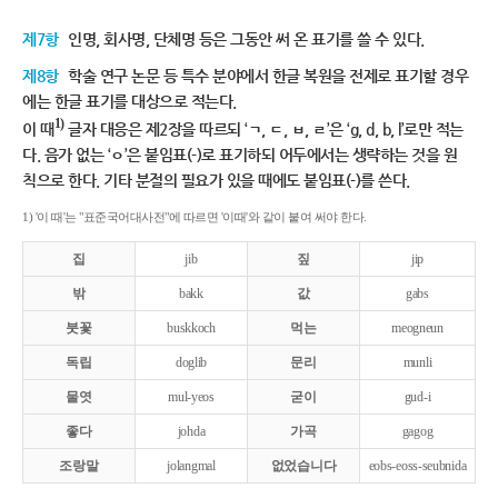
제7항
인명, 회사명, 단체명 등은 그동안 써 온 표기를 쓸 수 있다.
제8항
학술 연구 논문 등 특수 분야에서 한글 복원을 전제로 표기할 경우
에는 한글 표기를 대상으로 적는다.
1)
이 때
글자 대응은 제2장을 따르되 ‘ㄱ, ㄷ, ㅂ, ㄹ’은 ‘g, d, b, l’로만 적는
다. 음가 없는 ‘ㅇ’은 붙임표(-)로 표기하되 어두에서는 생략하는 것을 원
칙으로 한다. 기타 분절의 필요가 있을 때에도 붙임표(-)를 쓴다.
1) '이 때'는 "표준국어대사전"에 따르면 '이때'와 같이 붙여 써야 한다.
집
jib
짚
jip
밖
bakk
값
gabs
붓꽃
buskkoch
먹는
meogneun
독립
doglib
문리
munli
물엿
mul-yeos
굳이
gud-i
좋다
johda
가곡
gagog
조랑말
jolangmal
없었습니다
eobs-eoss-seubnida