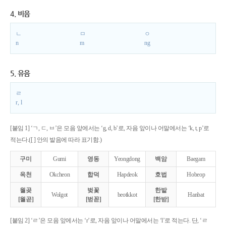
4. 비음
ㄴ
ㅁ
ㅇ
n
m
ng
5. 유음
ㄹ
r, l
[붙임 1] ‘ㄱ, ㄷ, ㅂ’은 모음 앞에서는 ‘g, d, b’로, 자음 앞이나 어말에서는 ‘k, t, p’로
적는다.([ ] 안의 발음에 따라 표기함.)
구미
Gumi
영동
Yeongdong
백암
Baegam
옥천
Okcheon
합덕
Hapdeok
호법
Hobeop
월곶
벚꽃
한밭
Wolgot
beotkkot
Hanbat
[월곧]
[벋꼳]
[한받]
[붙임 2] ‘ㄹ’은 모음 앞에서는 ‘r’로, 자음 앞이나 어말에서는 ‘l’로 적는다. 단, ‘ㄹ