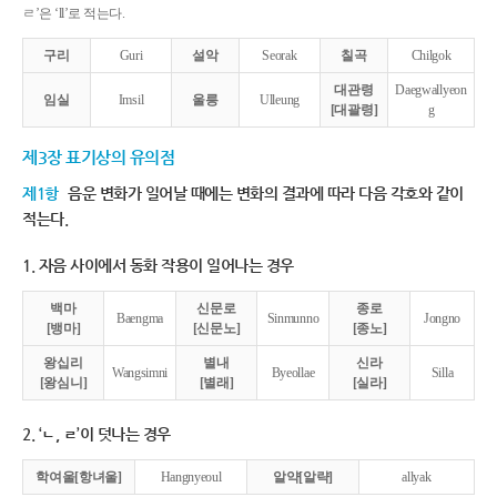
ㄹ’은 ‘ll’로 적는다.
구리
Guri
설악
Seorak
칠곡
Chilgok
대관령
Daegwallyeon
임실
Imsil
울릉
Ulleung
[대괄령]
g
제3장 표기상의 유의점
제1항
음운 변화가 일어날 때에는 변화의 결과에 따라 다음 각호와 같이
적는다.
1. 자음 사이에서 동화 작용이 일어나는 경우
백마
신문로
종로
Baengma
Sinmunno
Jongno
[뱅마]
[신문노]
[종노]
왕십리
별내
신라
Wangsimni
Byeollae
Silla
[왕심니]
[별래]
[실라]
2. ‘ㄴ, ㄹ’이 덧나는 경우
학여울[항녀울]
Hangnyeoul
알약[알략]
allyak