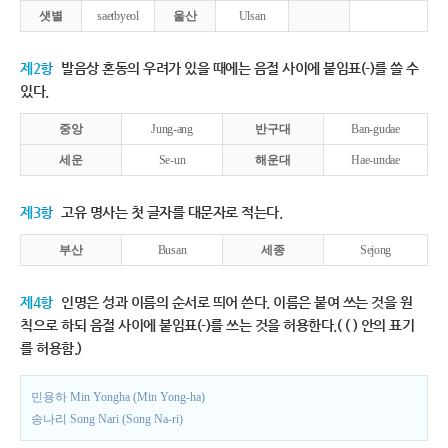
샛별
saetbyeol
울산
Ulsan
제2항
발음상 혼동의 우려가 있을 때에는 음절 사이에 붙임표(-)를 쓸 수
있다.
중앙
Jung-ang
반구대
Ban-gudae
세운
Se-un
해운대
Hae-undae
제3항
고유 명사는 첫 글자를 대문자로 적는다.
부산
Busan
세종
Sejong
제4항
인명은 성과 이름의 순서로 띄어 쓴다. 이름은 붙여 쓰는 것을 원
칙으로 하되 음절 사이에 붙임표(-)를 쓰는 것을 허용한다.( ( ) 안의 표기
를 허용함.)
민용하 Min Yongha (Min Yong-ha)
송나리 Song Nari (Song Na-ri)