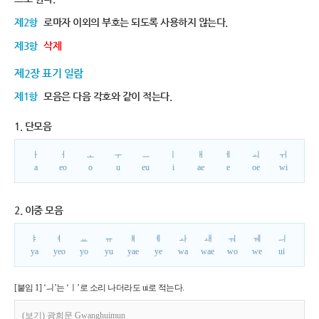
제2항
로마자 이외의 부호는 되도록 사용하지 않는다.
제3항
삭제
제2장 표기 일람
제1항
모음은 다음 각호와 같이 적는다.
1. 단모음
ㅏ
ㅓ
ㅗ
ㅜ
ㅡ
ㅣ
ㅐ
ㅔ
ㅚ
ㅟ
a
eo
o
u
eu
i
ae
e
oe
wi
2. 이중 모음
ㅑ
ㅕ
ㅛ
ㅠ
ㅒ
ㅖ
ㅘ
ㅙ
ㅝ
ㅞ
ㅢ
ya
yeo
yo
yu
yae
ye
wa
wae
wo
we
ui
[붙임 1] ‘ㅢ’는 ‘ㅣ’로 소리 나더라도 ui로 적는다.
(보기) 광희문 Gwanghuimun