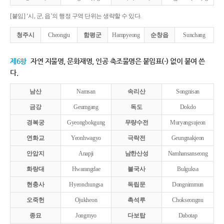
[붙임] ‘시, 군, 읍’의 행정 구역 단위는 생략할 수 있다.
청주시
Cheongju
함평군
Hampyeong
순창읍
Sunchang
제6항
자연 지물명, 문화재명, 인공 축조물명은 붙임표(-) 없이 붙여 쓴
다.
남산
Namsan
속리산
Songnisan
금강
Geumgang
독도
Dokdo
경복궁
Gyeongbokgung
무량수전
Muryangsujeon
연화교
Yeonhwagyo
극락전
Geungnakjeon
안압지
Anapji
남한산성
Namhansanseong
화랑대
Hwarangdae
불국사
Bulguksa
현충사
Hyeonchungsa
독립문
Dongnimmun
오죽헌
Ojukheon
촉석루
Chokseongnu
종묘
Jongmyo
다보탑
Dabotap