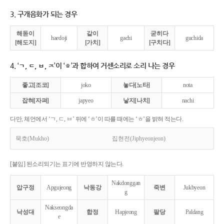
3. 구개음화가 되는 경우
해돋이
같이
굳히다
haedoji
gachi
guchida
[해도지]
[가치]
[구치다]
4. ‘ㄱ, ㄷ, ㅂ, ㅈ’이 ‘ㅎ’과 합하여 거센소리로 소리 나는 경우
좋고[조코]
joko
놓다[노타]
nota
잡혀[자펴]
japyeo
낳지[나치]
nachi
다만, 체언에서 ‘ㄱ, ㄷ, ㅂ’ 뒤에 ‘ㅎ’이 따를 때에는 ‘ㅎ’을 밝혀 적는다.
묵호(Mukho)
집현전(Jiphyeonjeon)
[붙임] 된소리되기는 표기에 반영하지 않는다.
Nakdonggan
압구정
Apgujeong
낙동강
죽변
Jukbyeon
g
Nakseongda
낙성대
합정
Hapjeong
팔당
Paldang
e