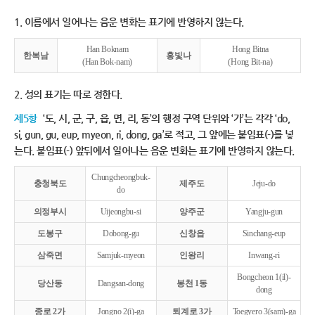
1. 이름에서 일어나는 음운 변화는 표기에 반영하지 않는다.
Han Boknam
Hong Bitna
한복남
홍빛나
(Han Bok-nam)
(Hong Bit-na)
2. 성의 표기는 따로 정한다.
제5항
‘도, 시, 군, 구, 읍, 면, 리, 동’의 행정 구역 단위와 ‘가’는 각각 ‘do,
si, gun, gu, eup, myeon, ri, dong, ga’로 적고, 그 앞에는 붙임표(-)를 넣
는다. 붙임표(-) 앞뒤에서 일어나는 음운 변화는 표기에 반영하지 않는다.
Chungcheongbuk-
충청북도
제주도
Jeju-do
do
의정부시
Uijeongbu-si
양주군
Yangju-gun
도봉구
Dobong-gu
신창읍
Sinchang-eup
삼죽면
Samjuk-myeon
인왕리
Inwang-ri
Bongcheon 1(il)-
당산동
Dangsan-dong
봉천 1동
dong
종로 2가
Jongno 2(i)-ga
퇴계로 3가
Toegyero 3(sam)-ga