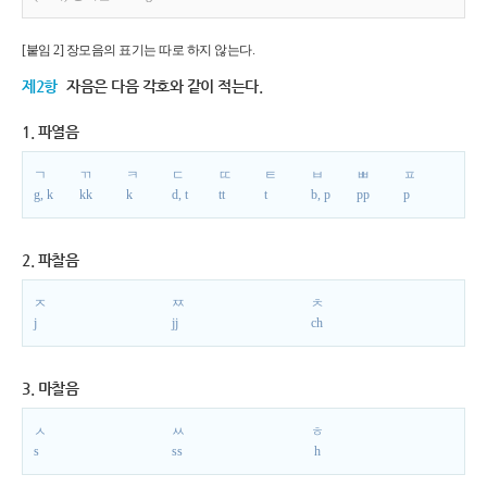
[붙임 2] 장모음의 표기는 따로 하지 않는다.
제2항
자음은 다음 각호와 같이 적는다.
1. 파열음
ㄱ
ㄲ
ㅋ
ㄷ
ㄸ
ㅌ
ㅂ
ㅃ
ㅍ
g, k
kk
k
d, t
tt
t
b, p
pp
p
2. 파찰음
ㅈ
ㅉ
ㅊ
j
jj
ch
3. 마찰음
ㅅ
ㅆ
ㅎ
s
ss
h