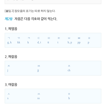
[붙임 2] 장모음의 표기는 따로 하지 않는다.
제2항
자음은 다음 각호와 같이 적는다.
1. 파열음
ㄱ
ㄲ
ㅋ
ㄷ
ㄸ
ㅌ
ㅂ
ㅃ
ㅍ
g, k
kk
k
d, t
tt
t
b, p
pp
p
2. 파찰음
ㅈ
ㅉ
ㅊ
j
jj
ch
3. 마찰음
ㅅ
ㅆ
ㅎ
s
ss
h