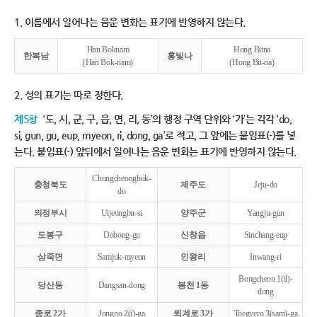
1. 이름에서 일어나는 음운 변화는 표기에 반영하지 않는다.
Han Boknam
Hong Bitna
한복남
홍빛나
(Han Bok-nam)
(Hong Bit-na)
2. 성의 표기는 따로 정한다.
제5항
‘도, 시, 군, 구, 읍, 면, 리, 동’의 행정 구역 단위와 ‘가’는 각각 ‘do,
si, gun, gu, eup, myeon, ri, dong, ga’로 적고, 그 앞에는 붙임표(-)를 넣
는다. 붙임표(-) 앞뒤에서 일어나는 음운 변화는 표기에 반영하지 않는다.
Chungcheongbuk-
충청북도
제주도
Jeju-do
do
의정부시
Uijeongbu-si
양주군
Yangju-gun
도봉구
Dobong-gu
신창읍
Sinchang-eup
삼죽면
Samjuk-myeon
인왕리
Inwang-ri
Bongcheon 1(il)-
당산동
Dangsan-dong
봉천 1동
dong
종로 2가
Jongno 2(i)-ga
퇴계로 3가
Toegyero 3(sam)-ga