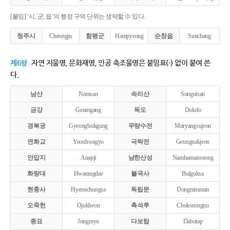
[붙임] ‘시, 군, 읍’의 행정 구역 단위는 생략할 수 있다.
청주시
Cheongju
함평군
Hampyeong
순창읍
Sunchang
제6항
자연 지물명, 문화재명, 인공 축조물명은 붙임표(-) 없이 붙여 쓴
다.
남산
Namsan
속리산
Songnisan
금강
Geumgang
독도
Dokdo
경복궁
Gyeongbokgung
무량수전
Muryangsujeon
연화교
Yeonhwagyo
극락전
Geungnakjeon
안압지
Anapji
남한산성
Namhansanseong
화랑대
Hwarangdae
불국사
Bulguksa
현충사
Hyeonchungsa
독립문
Dongnimmun
오죽헌
Ojukheon
촉석루
Chokseongnu
종묘
Jongmyo
다보탑
Dabotap