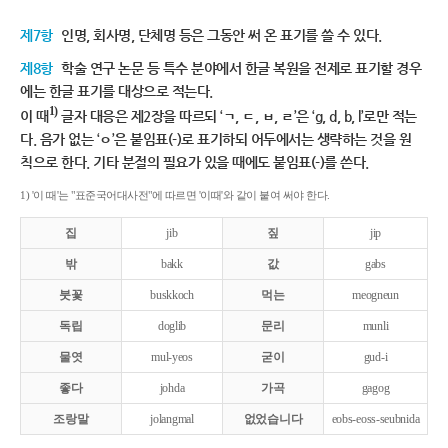
제7항
인명, 회사명, 단체명 등은 그동안 써 온 표기를 쓸 수 있다.
제8항
학술 연구 논문 등 특수 분야에서 한글 복원을 전제로 표기할 경우
에는 한글 표기를 대상으로 적는다.
1)
이 때
글자 대응은 제2장을 따르되 ‘ㄱ, ㄷ, ㅂ, ㄹ’은 ‘g, d, b, l’로만 적는
다. 음가 없는 ‘ㅇ’은 붙임표(-)로 표기하되 어두에서는 생략하는 것을 원
칙으로 한다. 기타 분절의 필요가 있을 때에도 붙임표(-)를 쓴다.
1) '이 때'는 "표준국어대사전"에 따르면 '이때'와 같이 붙여 써야 한다.
집
jib
짚
jip
밖
bakk
값
gabs
붓꽃
buskkoch
먹는
meogneun
독립
doglib
문리
munli
물엿
mul-yeos
굳이
gud-i
좋다
johda
가곡
gagog
조랑말
jolangmal
없었습니다
eobs-eoss-seubnida