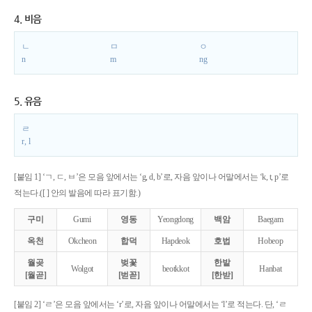
4. 비음
ㄴ
ㅁ
ㅇ
n
m
ng
5. 유음
ㄹ
r, l
[붙임 1] ‘ㄱ, ㄷ, ㅂ’은 모음 앞에서는 ‘g, d, b’로, 자음 앞이나 어말에서는 ‘k, t, p’로
적는다.([ ] 안의 발음에 따라 표기함.)
구미
Gumi
영동
Yeongdong
백암
Baegam
옥천
Okcheon
합덕
Hapdeok
호법
Hobeop
월곶
벚꽃
한밭
Wolgot
beotkkot
Hanbat
[월곧]
[벋꼳]
[한받]
[붙임 2] ‘ㄹ’은 모음 앞에서는 ‘r’로, 자음 앞이나 어말에서는 ‘l’로 적는다. 단, ‘ㄹ