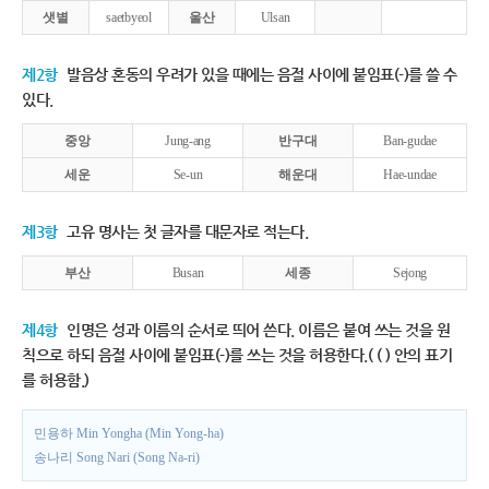
샛별
saetbyeol
울산
Ulsan
제2항
발음상 혼동의 우려가 있을 때에는 음절 사이에 붙임표(-)를 쓸 수
있다.
중앙
Jung-ang
반구대
Ban-gudae
세운
Se-un
해운대
Hae-undae
제3항
고유 명사는 첫 글자를 대문자로 적는다.
부산
Busan
세종
Sejong
제4항
인명은 성과 이름의 순서로 띄어 쓴다. 이름은 붙여 쓰는 것을 원
칙으로 하되 음절 사이에 붙임표(-)를 쓰는 것을 허용한다.( ( ) 안의 표기
를 허용함.)
민용하 Min Yongha (Min Yong-ha)
송나리 Song Nari (Song Na-ri)