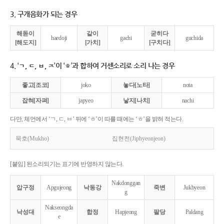
3. 구개음화가 되는 경우
해돋이
같이
굳히다
haedoji
gachi
guchida
[해도지]
[가치]
[구치다]
4. ‘ㄱ, ㄷ, ㅂ, ㅈ’이 ‘ㅎ’과 합하여 거센소리로 소리 나는 경우
좋고[조코]
joko
놓다[노타]
nota
잡혀[자펴]
japyeo
낳지[나치]
nachi
다만, 체언에서 ‘ㄱ, ㄷ, ㅂ’ 뒤에 ‘ㅎ’이 따를 때에는 ‘ㅎ’을 밝혀 적는다.
묵호(Mukho)
집현전(Jiphyeonjeon)
[붙임] 된소리되기는 표기에 반영하지 않는다.
Nakdonggan
압구정
Apgujeong
낙동강
죽변
Jukbyeon
g
Nakseongda
낙성대
합정
Hapjeong
팔당
Paldang
e