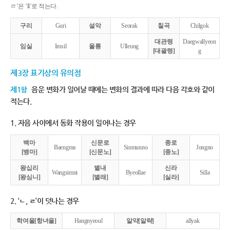
ㄹ’은 ‘ll’로 적는다.
구리
Guri
설악
Seorak
칠곡
Chilgok
대관령
Daegwallyeon
임실
Imsil
울릉
Ulleung
[대괄령]
g
제3장 표기상의 유의점
제1항
음운 변화가 일어날 때에는 변화의 결과에 따라 다음 각호와 같이
적는다.
1. 자음 사이에서 동화 작용이 일어나는 경우
백마
신문로
종로
Baengma
Sinmunno
Jongno
[뱅마]
[신문노]
[종노]
왕십리
별내
신라
Wangsimni
Byeollae
Silla
[왕심니]
[별래]
[실라]
2. ‘ㄴ, ㄹ’이 덧나는 경우
학여울[항녀울]
Hangnyeoul
알약[알략]
allyak