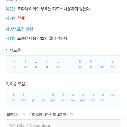
제2항
로마자 이외의 부호는 되도록 사용하지 않는다.
제3항
삭제
제2장 표기 일람
제1항
모음은 다음 각호와 같이 적는다.
1. 단모음
ㅏ
ㅓ
ㅗ
ㅜ
ㅡ
ㅣ
ㅐ
ㅔ
ㅚ
ㅟ
a
eo
o
u
eu
i
ae
e
oe
wi
2. 이중 모음
ㅑ
ㅕ
ㅛ
ㅠ
ㅒ
ㅖ
ㅘ
ㅙ
ㅝ
ㅞ
ㅢ
ya
yeo
yo
yu
yae
ye
wa
wae
wo
we
ui
[붙임 1] ‘ㅢ’는 ‘ㅣ’로 소리 나더라도 ui로 적는다.
(보기) 광희문 Gwanghuimun