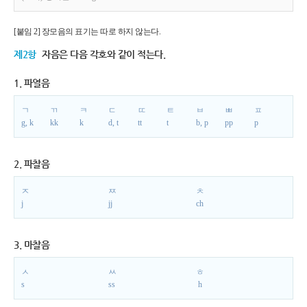
[붙임 2] 장모음의 표기는 따로 하지 않는다.
제2항
자음은 다음 각호와 같이 적는다.
1. 파열음
ㄱ
ㄲ
ㅋ
ㄷ
ㄸ
ㅌ
ㅂ
ㅃ
ㅍ
g, k
kk
k
d, t
tt
t
b, p
pp
p
2. 파찰음
ㅈ
ㅉ
ㅊ
j
jj
ch
3. 마찰음
ㅅ
ㅆ
ㅎ
s
ss
h