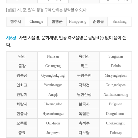
[붙임] ‘시, 군, 읍’의 행정 구역 단위는 생략할 수 있다.
청주시
Cheongju
함평군
Hampyeong
순창읍
Sunchang
제6항
자연 지물명, 문화재명, 인공 축조물명은 붙임표(-) 없이 붙여 쓴
다.
남산
Namsan
속리산
Songnisan
금강
Geumgang
독도
Dokdo
경복궁
Gyeongbokgung
무량수전
Muryangsujeon
연화교
Yeonhwagyo
극락전
Geungnakjeon
안압지
Anapji
남한산성
Namhansanseong
화랑대
Hwarangdae
불국사
Bulguksa
현충사
Hyeonchungsa
독립문
Dongnimmun
오죽헌
Ojukheon
촉석루
Chokseongnu
종묘
Jongmyo
다보탑
Dabotap