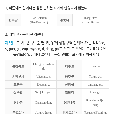
1. 이름에서 일어나는 음운 변화는 표기에 반영하지 않는다.
Han Boknam
Hong Bitna
한복남
홍빛나
(Han Bok-nam)
(Hong Bit-na)
2. 성의 표기는 따로 정한다.
제5항
‘도, 시, 군, 구, 읍, 면, 리, 동’의 행정 구역 단위와 ‘가’는 각각 ‘do,
si, gun, gu, eup, myeon, ri, dong, ga’로 적고, 그 앞에는 붙임표(-)를 넣
는다. 붙임표(-) 앞뒤에서 일어나는 음운 변화는 표기에 반영하지 않는다.
Chungcheongbuk-
충청북도
제주도
Jeju-do
do
의정부시
Uijeongbu-si
양주군
Yangju-gun
도봉구
Dobong-gu
신창읍
Sinchang-eup
삼죽면
Samjuk-myeon
인왕리
Inwang-ri
Bongcheon 1(il)-
당산동
Dangsan-dong
봉천 1동
dong
종로 2가
Jongno 2(i)-ga
퇴계로 3가
Toegyero 3(sam)-ga