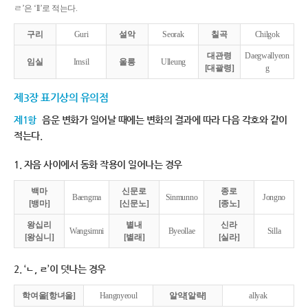
ㄹ’은 ‘ll’로 적는다.
구리
Guri
설악
Seorak
칠곡
Chilgok
대관령
Daegwallyeon
임실
Imsil
울릉
Ulleung
[대괄령]
g
제3장 표기상의 유의점
제1항
음운 변화가 일어날 때에는 변화의 결과에 따라 다음 각호와 같이
적는다.
1. 자음 사이에서 동화 작용이 일어나는 경우
백마
신문로
종로
Baengma
Sinmunno
Jongno
[뱅마]
[신문노]
[종노]
왕십리
별내
신라
Wangsimni
Byeollae
Silla
[왕심니]
[별래]
[실라]
2. ‘ㄴ, ㄹ’이 덧나는 경우
학여울[항녀울]
Hangnyeoul
알약[알략]
allyak