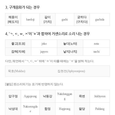
3. 구개음화가 되는 경우
해돋이
같이
굳히다
haedoji
gachi
guchida
[해도지]
[가치]
[구치다]
4. ‘ㄱ, ㄷ, ㅂ, ㅈ’이 ‘ㅎ’과 합하여 거센소리로 소리 나는 경우
좋고[조코]
joko
놓다[노타]
nota
잡혀[자펴]
japyeo
낳지[나치]
nachi
다만, 체언에서 ‘ㄱ, ㄷ, ㅂ’ 뒤에 ‘ㅎ’이 따를 때에는 ‘ㅎ’을 밝혀 적는다.
묵호(Mukho)
집현전(Jiphyeonjeon)
[붙임] 된소리되기는 표기에 반영하지 않는다.
Nakdonggan
압구정
Apgujeong
낙동강
죽변
Jukbyeon
g
Nakseongda
낙성대
합정
Hapjeong
팔당
Paldang
e