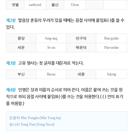
샛별
saetbyeol
울산
Ulsan
제2항
발음상 혼동의 우려가 있을 때에는 음절 사이에 붙임표(-)를 쓸 수
있다.
중앙
Jung-ang
반구대
Ban-gudae
세운
Se-un
해운대
Hae-undae
제3항
고유 명사는 첫 글자를 대문자로 적는다.
부산
Busan
세종
Sejong
제4항
인명은 성과 이름의 순서로 띄어 쓴다. 이름은 붙여 쓰는 것을 원
칙으로 하되 음절 사이에 붙임표(-)를 쓰는 것을 허용한다.( ( ) 안의 표기
를 허용함.)
민용하 Min Yongha (Min Yong-ha)
송나리 Song Nari (Song Na-ri)