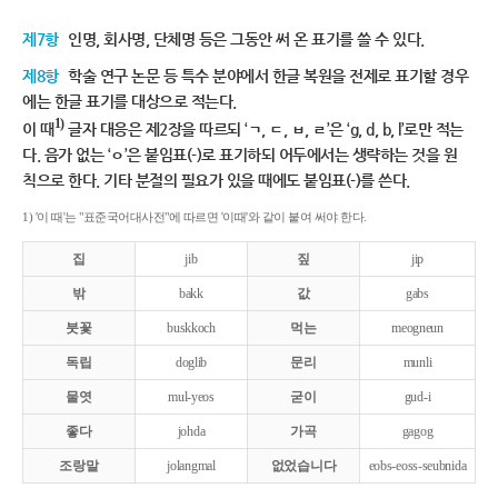
제7항
인명, 회사명, 단체명 등은 그동안 써 온 표기를 쓸 수 있다.
제8항
학술 연구 논문 등 특수 분야에서 한글 복원을 전제로 표기할 경우
에는 한글 표기를 대상으로 적는다.
1)
이 때
글자 대응은 제2장을 따르되 ‘ㄱ, ㄷ, ㅂ, ㄹ’은 ‘g, d, b, l’로만 적는
다. 음가 없는 ‘ㅇ’은 붙임표(-)로 표기하되 어두에서는 생략하는 것을 원
칙으로 한다. 기타 분절의 필요가 있을 때에도 붙임표(-)를 쓴다.
1) '이 때'는 "표준국어대사전"에 따르면 '이때'와 같이 붙여 써야 한다.
집
jib
짚
jip
밖
bakk
값
gabs
붓꽃
buskkoch
먹는
meogneun
독립
doglib
문리
munli
물엿
mul-yeos
굳이
gud-i
좋다
johda
가곡
gagog
조랑말
jolangmal
없었습니다
eobs-eoss-seubnida