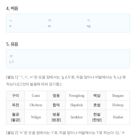
4. 비음
ㄴ
ㅁ
ㅇ
n
m
ng
5. 유음
ㄹ
r, l
[붙임 1] ‘ㄱ, ㄷ, ㅂ’은 모음 앞에서는 ‘g, d, b’로, 자음 앞이나 어말에서는 ‘k, t, p’로
적는다.([ ] 안의 발음에 따라 표기함.)
구미
Gumi
영동
Yeongdong
백암
Baegam
옥천
Okcheon
합덕
Hapdeok
호법
Hobeop
월곶
벚꽃
한밭
Wolgot
beotkkot
Hanbat
[월곧]
[벋꼳]
[한받]
[붙임 2] ‘ㄹ’은 모음 앞에서는 ‘r’로, 자음 앞이나 어말에서는 ‘l’로 적는다. 단, ‘ㄹ