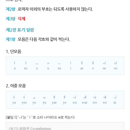
제2항
로마자 이외의 부호는 되도록 사용하지 않는다.
제3항
삭제
제2장 표기 일람
제1항
모음은 다음 각호와 같이 적는다.
1. 단모음
ㅏ
ㅓ
ㅗ
ㅜ
ㅡ
ㅣ
ㅐ
ㅔ
ㅚ
ㅟ
a
eo
o
u
eu
i
ae
e
oe
wi
2. 이중 모음
ㅑ
ㅕ
ㅛ
ㅠ
ㅒ
ㅖ
ㅘ
ㅙ
ㅝ
ㅞ
ㅢ
ya
yeo
yo
yu
yae
ye
wa
wae
wo
we
ui
[붙임 1] ‘ㅢ’는 ‘ㅣ’로 소리 나더라도 ui로 적는다.
(보기) 광희문 Gwanghuimun