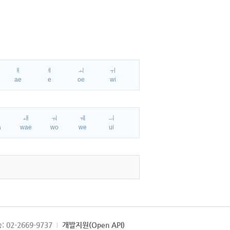
ㅐ
ㅔ
ㅚ
ㅟ
ae
e
oe
wi
ㅘ
ㅙ
ㅝ
ㅞ
ㅢ
a
wae
wo
we
ui
: 02-2669-9737
개발지원(Open API)