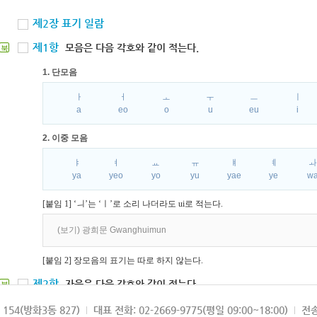
제2장 표기 일람
제1항
모음은 다음 각호와 같이 적는다.
북
1. 단모음
ㅏ
ㅓ
ㅗ
ㅜ
ㅡ
ㅣ
a
eo
o
u
eu
i
2. 이중 모음
ㅑ
ㅕ
ㅛ
ㅠ
ㅒ
ㅖ
ya
yeo
yo
yu
yae
ye
w
[붙임 1] ‘ㅢ’는 ‘ㅣ’로 소리 나더라도 ui로 적는다.
(보기) 광희문 Gwanghuimun
[붙임 2] 장모음의 표기는 따로 하지 않는다.
제2항
자음은 다음 각호와 같이 적는다.
북
1. 파열음
154(방화3동 827)
대표 전화: 02-2669-9775(평일 09:00~18:00)
전송