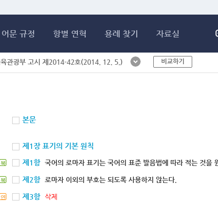
메인콘텐츠 바로가기
어문 규정
항별 연혁
용례 찾기
자료실
비교하기
체육관광부 고시 제2014-42호(2014. 12. 5.)
본문
제1장 표기의 기본 원칙
제1항
국어의 로마자 표기는 국어의 표준 발음법에 따라 적는 것을 
북
제2항
로마자 이외의 부호는 되도록 사용하지 않는다.
북
제3항
삭제
연