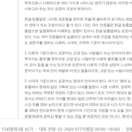
역적으로나 사회적으로 여러 가지로 나타나는 경우가 많은데, 이러한 여
시하고자 하는 것이 표준어 규정의 목적이다.
한글 맞춤법은 그러한 표준형을 문자로 적을 때 올바르게 표기하는 방법
의 전제가 되는 규정이라고 할 수 있다. 다만, 국어 언중들은 한글 맞춤
춤법으로 일원화하여 이해하는 경향이 있어서, 한글 맞춤법에는 표준어
있다. 이는 국어 언중들에게 실용적인 성격의 어문 규정을 제공하려는 
는 표준어를 정하는 사회적, 시대적, 지역적 기준이 제시되어 있다.
1. 사회적 기준으로서, 표준어는 교양 있는 사람들이 쓰는 언어여야 한다
루어지는 품위’를 뜻하므로 교양 있는 사람이란 사회적 품위를 갖춘 사람
어, 은어 등을 쓸 수는 있으므로 표준어의 사회적 기준은 상당히 느슨하다고
준어이기는 하되 언어 예절에 어긋난 말들이므로, 교양 있는 사람이라면
2. 시대적 기준으로서, 표준어는 현대의 언어여야 한다. 여기서 ‘현대
흐름에서 현재와 같은 구획에 있는 시대를 말한다. 다른 사회적, 경제적
하는 데에는 뚜렷한 객관적 기준이 없다. 20세기 초의 구어가 현대의 말
로서는 20세기 초의 구어를 현대의 말로 간주하기에 어려움이 있다. 한
시간 차를 30년 남짓으로 잡으면 넉넉잡아 100년 정도의 시간 차가 있
를 100년 전으로부터 현재 시점까지의 기간으로 규정할 수도 있을 것이다
호함 때문에 편의상 행할 수 있는 것일 뿐 객관적인 것은 아니다. ‘현대
3. 지역적 기준으로서, 표준어는 서울말이어야 한다. 이는 표준어의 공
154(방화3동 827)
대표 전화: 02-2669-9775(평일 09:00~18:00)
전송