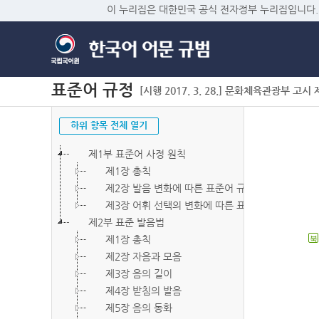
이 누리집은 대한민국 공식 전자정부 누리집입니다.
표준어 규정
[시행 2017. 3. 28.] 문화체육관광부 고시 제2
하위 항목 전체 열기
제1부 표준어 사정 원칙
제1장 총칙
제2장 발음 변화에 따른 표준어 규정
제3장 어휘 선택의 변화에 따른 표준어 규정
제2부 표준 발음법
제1장 총칙
북
제2장 자음과 모음
제3장 음의 길이
제4장 받침의 발음
제5장 음의 동화