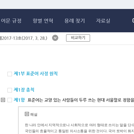
메인콘텐츠 바로가기
어문 규정
항별 연혁
용례 찾기
자료실
비교하기
017-13호(2017. 3. 28.)
제1부 표준어 사정 원칙
제1장 총칙
제1항
표준어는 교양 있는 사람들이 두루 쓰는 현대 서울말로 정함을
해설
한 나라 안에서 지역적으로나 사회적으로 여러 형태로 쓰이는 말을 단수
국민들의 효율적이고 통일된 의사소통을 위한 것이다. 국어 토박이 화자