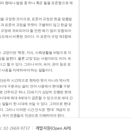
러 형태나 발음 중 하나 혹은 둘을 표준형으로 제
을 규정한 것이므로, 표준어 규정은 한글 맞춤법
법과 표준어 규정을 뚜렷이 구별하지 않고 한글 맞
 규정에 귀속되어야 할 만한 예가 많이 포함되어
의도에서 비롯된 것이다. 이 표준어 규정 제1항에
. 교양이란 ‘학문, 지식, 사회생활을 바탕으로 이
을 말한다. 물론 교양 있는 사람이라도 비어, 속
 할 수 있다. 그러나 비어, 속어, 은어 등은 표
 사용을 자제하여야 하는 말들이다.
’는 단순히 시간적으로 현재란 뜻이 아니라 역사적
 시대 구분과는 달리 언어 사용에서 현대를 구분
로 간주되곤 하나, 21세기가 상당히 진행된 현재
 시대에 최대 4세대가 공존할 수 있으므로 세대 간
는 말들이 한 시대에 쓰일 수 있다. 그러므로 현대
. 그러나 이러한 시간 인식은 ‘현대’ 개념의 모
’는 국어 언중들의 직관으로 이해하여야 한다.
용어적 성격을 가장 크게 드러내 주는 기준이다.
: 02-2669-9737
개발지원(Open API)