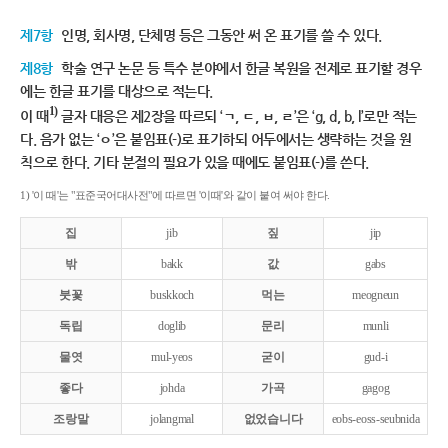
제7항
인명, 회사명, 단체명 등은 그동안 써 온 표기를 쓸 수 있다.
제8항
학술 연구 논문 등 특수 분야에서 한글 복원을 전제로 표기할 경우
에는 한글 표기를 대상으로 적는다.
1)
이 때
글자 대응은 제2장을 따르되 ‘ㄱ, ㄷ, ㅂ, ㄹ’은 ‘g, d, b, l’로만 적는
다. 음가 없는 ‘ㅇ’은 붙임표(-)로 표기하되 어두에서는 생략하는 것을 원
칙으로 한다. 기타 분절의 필요가 있을 때에도 붙임표(-)를 쓴다.
1) '이 때'는 "표준국어대사전"에 따르면 '이때'와 같이 붙여 써야 한다.
집
jib
짚
jip
밖
bakk
값
gabs
붓꽃
buskkoch
먹는
meogneun
독립
doglib
문리
munli
물엿
mul-yeos
굳이
gud-i
좋다
johda
가곡
gagog
조랑말
jolangmal
없었습니다
eobs-eoss-seubnida