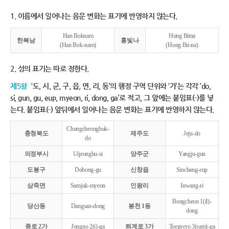
1. 이름에서 일어나는 음운 변화는 표기에 반영하지 않는다.
Han Boknam
Hong Bitna
한복남
홍빛나
(Han Bok-nam)
(Hong Bit-na)
2. 성의 표기는 따로 정한다.
제5항
‘도, 시, 군, 구, 읍, 면, 리, 동’의 행정 구역 단위와 ‘가’는 각각 ‘do,
si, gun, gu, eup, myeon, ri, dong, ga’로 적고, 그 앞에는 붙임표(-)를 넣
는다. 붙임표(-) 앞뒤에서 일어나는 음운 변화는 표기에 반영하지 않는다.
Chungcheongbuk-
충청북도
제주도
Jeju-do
do
의정부시
Uijeongbu-si
양주군
Yangju-gun
도봉구
Dobong-gu
신창읍
Sinchang-eup
삼죽면
Samjuk-myeon
인왕리
Inwang-ri
Bongcheon 1(il)-
당산동
Dangsan-dong
봉천 1동
dong
종로 2가
Jongno 2(i)-ga
퇴계로 3가
Toegyero 3(sam)-ga