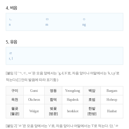
4. 비음
ㄴ
ㅁ
ㅇ
n
m
ng
5. 유음
ㄹ
r, l
[붙임 1] ‘ㄱ, ㄷ, ㅂ’은 모음 앞에서는 ‘g, d, b’로, 자음 앞이나 어말에서는 ‘k, t, p’로
적는다.([ ] 안의 발음에 따라 표기함.)
구미
Gumi
영동
Yeongdong
백암
Baegam
옥천
Okcheon
합덕
Hapdeok
호법
Hobeop
월곶
벚꽃
한밭
Wolgot
beotkkot
Hanbat
[월곧]
[벋꼳]
[한받]
[붙임 2] ‘ㄹ’은 모음 앞에서는 ‘r’로, 자음 앞이나 어말에서는 ‘l’로 적는다. 단, ‘ㄹ