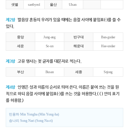
샛별
saetbyeol
울산
Ulsan
제2항
발음상 혼동의 우려가 있을 때에는 음절 사이에 붙임표(-)를 쓸 수
있다.
중앙
Jung-ang
반구대
Ban-gudae
세운
Se-un
해운대
Hae-undae
제3항
고유 명사는 첫 글자를 대문자로 적는다.
부산
Busan
세종
Sejong
제4항
인명은 성과 이름의 순서로 띄어 쓴다. 이름은 붙여 쓰는 것을 원
칙으로 하되 음절 사이에 붙임표(-)를 쓰는 것을 허용한다.( ( ) 안의 표기
를 허용함.)
민용하 Min Yongha (Min Yong-ha)
송나리 Song Nari (Song Na-ri)