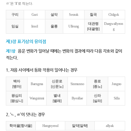
ㄹ’은 ‘ll’로 적는다.
구리
Guri
설악
Seorak
칠곡
Chilgok
대관령
Daegwallyeon
임실
Imsil
울릉
Ulleung
[대괄령]
g
제3장 표기상의 유의점
제1항
음운 변화가 일어날 때에는 변화의 결과에 따라 다음 각호와 같이
적는다.
1. 자음 사이에서 동화 작용이 일어나는 경우
백마
신문로
종로
Baengma
Sinmunno
Jongno
[뱅마]
[신문노]
[종노]
왕십리
별내
신라
Wangsimni
Byeollae
Silla
[왕심니]
[별래]
[실라]
2. ‘ㄴ, ㄹ’이 덧나는 경우
학여울[항녀울]
Hangnyeoul
알약[알략]
allyak