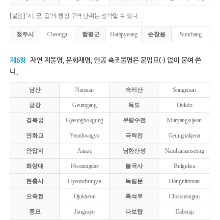
[붙임] ‘시, 군, 읍’의 행정 구역 단위는 생략할 수 있다.
청주시
Cheongju
함평군
Hampyeong
순창읍
Sunchang
제6항
자연 지물명, 문화재명, 인공 축조물명은 붙임표(-) 없이 붙여 쓴
다.
남산
Namsan
속리산
Songnisan
금강
Geumgang
독도
Dokdo
경복궁
Gyeongbokgung
무량수전
Muryangsujeon
연화교
Yeonhwagyo
극락전
Geungnakjeon
안압지
Anapji
남한산성
Namhansanseong
화랑대
Hwarangdae
불국사
Bulguksa
현충사
Hyeonchungsa
독립문
Dongnimmun
오죽헌
Ojukheon
촉석루
Chokseongnu
종묘
Jongmyo
다보탑
Dabotap