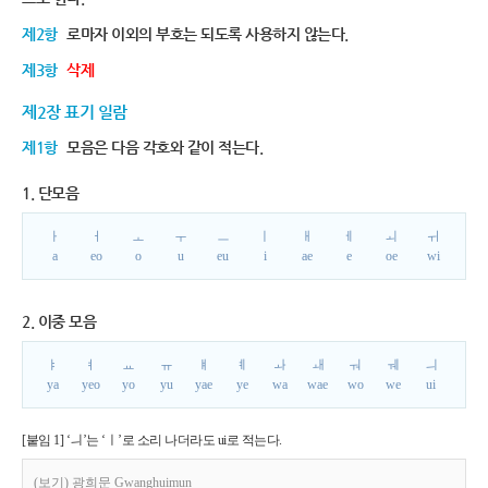
제2항
로마자 이외의 부호는 되도록 사용하지 않는다.
제3항
삭제
제2장 표기 일람
제1항
모음은 다음 각호와 같이 적는다.
1. 단모음
ㅏ
ㅓ
ㅗ
ㅜ
ㅡ
ㅣ
ㅐ
ㅔ
ㅚ
ㅟ
a
eo
o
u
eu
i
ae
e
oe
wi
2. 이중 모음
ㅑ
ㅕ
ㅛ
ㅠ
ㅒ
ㅖ
ㅘ
ㅙ
ㅝ
ㅞ
ㅢ
ya
yeo
yo
yu
yae
ye
wa
wae
wo
we
ui
[붙임 1] ‘ㅢ’는 ‘ㅣ’로 소리 나더라도 ui로 적는다.
(보기) 광희문 Gwanghuimun