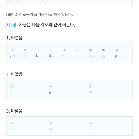
[붙임 2] 장모음의 표기는 따로 하지 않는다.
제2항
자음은 다음 각호와 같이 적는다.
1. 파열음
ㄱ
ㄲ
ㅋ
ㄷ
ㄸ
ㅌ
ㅂ
ㅃ
ㅍ
g, k
kk
k
d, t
tt
t
b, p
pp
p
2. 파찰음
ㅈ
ㅉ
ㅊ
j
jj
ch
3. 마찰음
ㅅ
ㅆ
ㅎ
s
ss
h