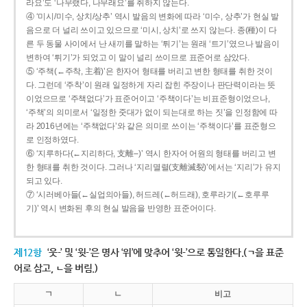
라요’도 ‘나무랬다, 나무래요’를 취하지 않는다.
④ ‘미시/미수, 상치/상추’ 역시 발음의 변화에 따라 ‘미수, 상추’가 현실 발
음으로 더 널리 쓰이고 있으므로 ‘미시, 상치’로 쓰지 않는다. 종(種)이 다
른 두 동물 사이에서 난 새끼를 말하는 ‘튀기’는 원래 ‘트기’였으나 발음이
변하여 ‘튀기’가 되었고 이 말이 널리 쓰이므로 표준어로 삼았다.
⑤ ‘주책(←주착, 主着)’은 한자어 형태를 버리고 변한 형태를 취한 것이
다. 그런데 ‘주착’이 원래 일정하게 자리 잡힌 주장이나 판단력이라는 뜻
이었으므로 ‘주책없다’가 표준어이고 ‘주책이다’는 비표준형이었으나,
‘주책’의 의미로서 ‘일정한 줏대가 없이 되는대로 하는 짓’을 인정함에 따
라 2016년에는 ‘주책없다’와 같은 의미로 쓰이는 ‘주책이다’를 표준형으
로 인정하였다.
⑥ ‘지루하다(←지리하다, 支離--)’ 역시 한자어 어원의 형태를 버리고 변
한 형태를 취한 것이다. 그러나 ‘지리멸렬(支離滅裂)’에서는 ‘지리’가 유지
되고 있다.
⑦ ‘시러베아들(←실업의아들), 허드레(←허드래), 호루라기(←호루루
기)’ 역시 변화된 후의 현실 발음을 반영한 표준어이다.
제12항
‘웃-’ 및 ‘윗-’은 명사 ‘위’에 맞추어 ‘윗-’으로 통일한다.(ㄱ을 표준
어로 삼고, ㄴ을 버림.)
ㄱ
ㄴ
비고