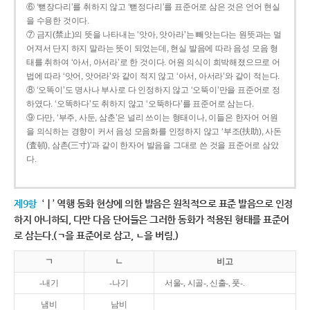
⑥ ‘뻗장다리’를 취하지 않고 ‘뻗정다리’를 표준어로 삼은 것은 언어 현실
을 수용한 것이다.
⑦ 금지(禁止)의 뜻을 나타내는 ‘앗아, 앗아라’는 빼앗는다는 원뜻과는 멀
어져서 단지 하지 말라는 뜻이 되었는데, 현실 발음에 따라 음성 모음 형
태를 취하여 ‘아서, 아서라’로 한 것이다. 어원 의식이 희박해졌으므로 어
법에 따라 ‘앗어, 앗어라’와 같이 적지 않고 ‘아서, 아서라’와 같이 적는다.
⑧ ‘오똑이’도 명사나 부사로 다 인정하지 않고 ‘오뚝이’만을 표준어로 정
하였다. ‘오똑하다’도 취하지 않고 ‘오뚝하다’를 표준어로 삼는다.
⑨ 다만, ‘부주, 사둔, 삼춘’은 널리 쓰이는 형태이나, 이들은 한자어 어원
을 의식하는 경향이 커서 음성 모음화를 인정하지 않고 ‘부조(扶助), 사돈
(査頓), 삼촌(三寸)’과 같이 한자어 발음을 그대로 쓴 것을 표준어로 삼았
다.
제9항
‘ㅣ’ 역행 동화 현상에 의한 발음은 원칙적으로 표준 발음으로 인정
하지 아니하되, 다만 다음 단어들은 그러한 동화가 적용된 형태를 표준어
로 삼는다.(ㄱ을 표준어로 삼고, ㄴ을 버림.)
ㄱ
ㄴ
비고
-내기
-나기
서울-, 시골-, 신출-, 풋-.
냄비
남비