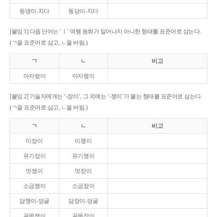
동댕이-치다
동당이-치다
[붙임 1] 다음 단어는 ‘ㅣ’ 역행 동화가 일어나지 아니한 형태를 표준어로 삼는다.
(ㄱ을 표준어로 삼고, ㄴ을 버림.)
ㄱ
ㄴ
비고
아지랑이
아지랭이
[붙임 2] 기술자에게는 ‘-장이’, 그 외에는 ‘-쟁이’가 붙는 형태를 표준어로 삼는다.
(ㄱ을 표준어로 삼고, ㄴ을 버림.)
ㄱ
ㄴ
비고
미장이
미쟁이
유기장이
유기쟁이
멋쟁이
멋장이
소금쟁이
소금장이
담쟁이-덩굴
담장이-덩굴
골목쟁이
골목장이