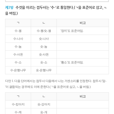
제7항
수컷을 이르는 접두사는 '수-'로 통일한다.(ㄱ을 표준어로 삼고, ㄴ
을 버림.)
ㄱ
ㄴ
비고
수-꿩
수-퀑/숫-꿩
'장끼'도 표준어임.
수-나사
숫-나사
수-놈
숫-놈
수-사돈
숫-사돈
수-소
숫-소
'황소'도 표준어임.
수-은행나무
숫-은행나무
다만 1. 다음 단어에서는 접두사 다음에서 나는 거센소리를 인정한다. 접두사 '암-
'이 결합되는 경우에도 이에 준한다.(ㄱ을 표준어로 삼고, ㄴ을 버림.)
ㄱ
ㄴ
비고
수-캉아지
숫-강아지
수-캐
숫-개