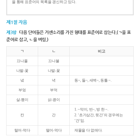
을 통해 표준어의 목록을 갱신하고 있다.
제1절 자음
제3항
다음 단어들은 거센소리를 가진 형태를 표준어로 삼는다.(ㄱ을 표
준어로 삼고, ㄴ을 버림.)
ㄱ
ㄴ
비고
끄나풀
끄나불
나팔-꽃
나발-꽃
녘
녁
동~, 들~, 새벽~, 동틀 ~.
부엌
부억
살-쾡이
삵-괭이
1. ~막이, 빈~, 방 한 ~.
칸
간
2. ‘초가삼간, 윗간’의 경우에는
‘간’임.
털어-먹다
떨어-먹다
재물을 다 없애다.