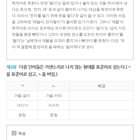
목적어로 취한다. 반면 ‘떨다’는 달려 있거나 붙어 있는 것을 쳐서 떼어 낸
다는 뜻으로, ‘먼지, 재’ 등과 같이 떨어져 나가는 대상을 목적어로 취한
다. 따라서 ‘먼지를 떨기 위해 옷을 털다’와 같이 쓸 수 있다. 이러한 쓰임
을 고려하면 ‘재떨이, 먼지떨이’가 올바른 표기가 된다. 그러나 ‘재물’이
목적어로 쓰이는 경우에는 유사한 의미로도 쓰인다. ‘털다’는 ‘남이 가진
재물을 몽땅 빼앗거나 그것이 보관된 장소를 모조리 뒤지어 훔치다’를,
‘떨다’는 ‘남에게서 재물을 모조리 훔치거나 빼앗다’를 뜻한다. 다만, ‘먹
다’와 결합해 합성어로 쓸 때에는 ‘털어먹다’로 쓴다.
제4항
다음 단어들은 거센소리로 나지 않는 형태를 표준어로 삼는다.(ㄱ
을 표준어로 삼고, ㄴ을 버림.)
ㄱ
ㄴ
비고
가을-갈이
가을-카리
거시기
거시키
분침
푼침
해설