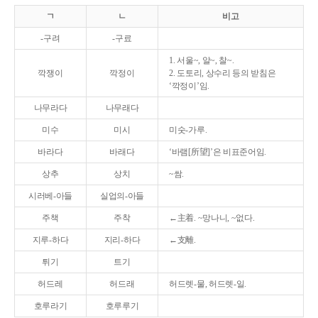
ㄱ
ㄴ
비고
-구려
-구료
1. 서울~, 알~, 찰~.
깍쟁이
깍정이
2. 도토리, 상수리 등의 받침은
‘깍정이’임.
나무라다
나무래다
미수
미시
미숫-가루.
바라다
바래다
‘바램[所望]’은 비표준어임.
상추
상치
~쌈.
시러베-아들
실업의-아들
주책
주착
←主着. ~망나니, ~없다.
지루-하다
지리-하다
←支離.
튀기
트기
허드레
허드래
허드렛-물, 허드렛-일.
호루라기
호루루기