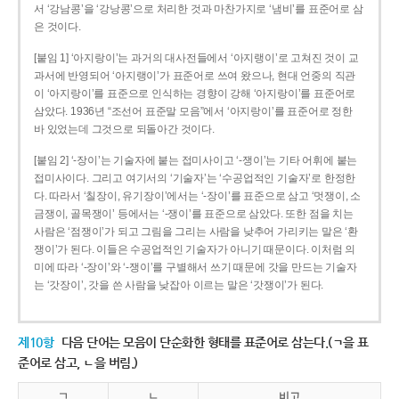
서 ‘강남콩’을 ‘강낭콩’으로 처리한 것과 마찬가지로 ‘냄비’를 표준어로 삼
은 것이다.
[붙임 1] ‘아지랑이’는 과거의 대사전들에서 ‘아지랭이’로 고쳐진 것이 교
과서에 반영되어 ‘아지랭이’가 표준어로 쓰여 왔으나, 현대 언중의 직관
이 ‘아지랑이’를 표준으로 인식하는 경향이 강해 ‘아지랑이’를 표준어로
삼았다. 1936년 “조선어 표준말 모음”에서 ‘아지랑이’를 표준어로 정한
바 있었는데 그것으로 되돌아간 것이다.
[붙임 2] ‘-장이’는 기술자에 붙는 접미사이고 ‘-쟁이’는 기타 어휘에 붙는
접미사이다. 그리고 여기서의 ‘기술자’는 ‘수공업적인 기술자’로 한정한
다. 따라서 ‘칠장이, 유기장이’에서는 ‘-장이’를 표준으로 삼고 ‘멋쟁이, 소
금쟁이, 골목쟁이’ 등에서는 ‘-쟁이’를 표준으로 삼았다. 또한 점을 치는
사람은 ‘점쟁이’가 되고 그림을 그리는 사람을 낮추어 가리키는 말은 ‘환
쟁이’가 된다. 이들은 수공업적인 기술자가 아니기 때문이다. 이처럼 의
미에 따라 ‘-장이’와 ‘-쟁이’를 구별해서 쓰기 때문에 갓을 만드는 기술자
는 ‘갓장이’, 갓을 쓴 사람을 낮잡아 이르는 말은 ‘갓쟁이’가 된다.
제10항
다음 단어는 모음이 단순화한 형태를 표준어로 삼는다.(ㄱ을 표
준어로 삼고, ㄴ을 버림.)
ㄱ
ㄴ
비고