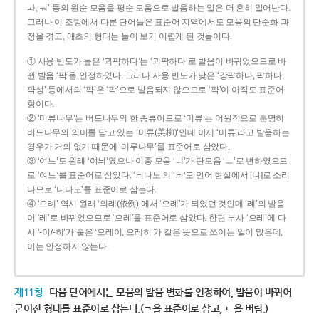
ㅘ, ㅝ’ 등의 원순 모음을 평순 모음으로 발음하는 일은 더 흔히 일어난다.
그러나 이 조항에서 다룬 단어들은 표준어 지역에서도 모음의 단순화 과
정을 겪고, 애초의 형태는 들어 보기 어렵게 된 것들이다.
① 사용 빈도가 높은 ‘괴퍅하다’는 ‘괴팍하다’로 발음이 바뀌었으므로 바
뀐 발음 ‘팍’을 인정하였다. 그러나 사용 빈도가 낮은 ‘강퍅하다, 퍅하다,
퍅성’ 등에서의 ‘퍅’은 ‘팍’으로 발음되지 않으므로 ‘퍅’이 아직도 표준어
형이다.
② ‘미류나무’는 버드나무의 한 종류이므로 ‘미류’는 어원적으로 분명히
버드나무의 의미를 담고 있는 ‘미류(美柳)’인데 이제 ‘미류’라고 발음하는
경우가 거의 없기 때문에 ‘미루나무’를 표준어로 삼았다.
③ ‘여느’도 원래 ‘여늬’였으나 이중 모음 ‘ㅢ’가 단모음 ‘ㅡ’로 변하였으므
로 ‘여느’를 표준어로 삼았다. ‘늬나노’의 ‘늬’도 언어 현실에서 [니]로 소리
나므로 ‘니나노’를 표준어로 삼는다.
④ ‘으례’ 역시 원래 ‘의례(依例)’에서 ‘으례’가 되었던 것인데 ‘례’의 발음
이 ‘레’로 바뀌었으므로 ‘으레’를 표준어로 삼았다. 한편 부사 ‘으레’에 다
시 ‘-이/-히’가 붙은 ‘으레이, 으레히’가 같은 뜻으로 쓰이는 일이 많은데,
이는 인정하지 않는다.
제11항
다음 단어에서는 모음의 발음 변화를 인정하여, 발음이 바뀌어
굳어진 형태를 표준어로 삼는다.(ㄱ을 표준어로 삼고, ㄴ을 버림.)