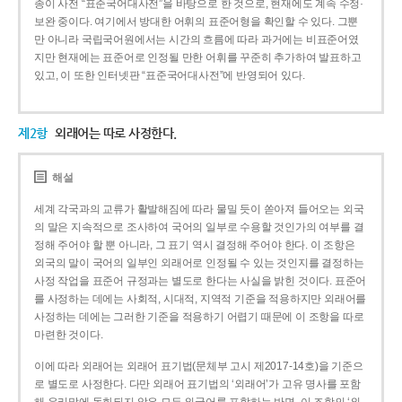
종이 사전 “표준국어대사전”을 바탕으로 한 것으로, 현재에도 계속 수정·
보완 중이다. 여기에서 방대한 어휘의 표준어형을 확인할 수 있다. 그뿐
만 아니라 국립국어원에서는 시간의 흐름에 따라 과거에는 비표준어였
지만 현재에는 표준어로 인정될 만한 어휘를 꾸준히 추가하여 발표하고
있고, 이 또한 인터넷판 “표준국어대사전”에 반영되어 있다.
제2항
외래어는 따로 사정한다.
해설
세계 각국과의 교류가 활발해짐에 따라 물밀 듯이 쏟아져 들어오는 외국
의 말은 지속적으로 조사하여 국어의 일부로 수용할 것인가의 여부를 결
정해 주어야 할 뿐 아니라, 그 표기 역시 결정해 주어야 한다. 이 조항은
외국의 말이 국어의 일부인 외래어로 인정될 수 있는 것인지를 결정하는
사정 작업을 표준어 규정과는 별도로 한다는 사실을 밝힌 것이다. 표준어
를 사정하는 데에는 사회적, 시대적, 지역적 기준을 적용하지만 외래어를
사정하는 데에는 그러한 기준을 적용하기 어렵기 때문에 이 조항을 따로
마련한 것이다.
이에 따라 외래어는 외래어 표기법(문체부 고시 제2017-14호)을 기준으
로 별도로 사정한다. 다만 외래어 표기법의 ‘외래어’가 고유 명사를 포함