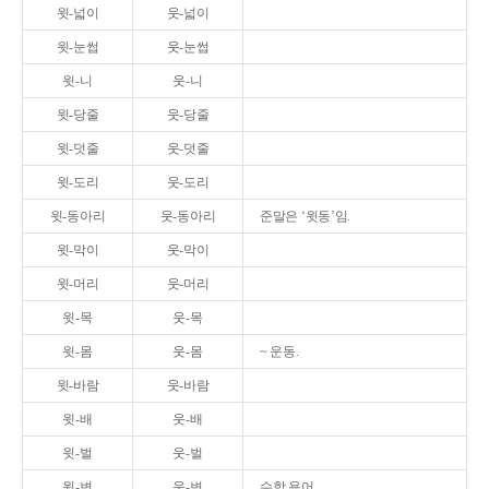
윗-넓이
웃-넓이
윗-눈썹
웃-눈썹
윗-니
웃-니
윗-당줄
웃-당줄
윗-덧줄
웃-덧줄
윗-도리
웃-도리
윗-동아리
웃-동아리
준말은 ‘윗동’임.
윗-막이
웃-막이
윗-머리
웃-머리
윗-목
웃-목
윗-몸
웃-몸
~ 운동.
윗-바람
웃-바람
윗-배
웃-배
윗-벌
웃-벌
윗-변
웃-변
수학 용어.