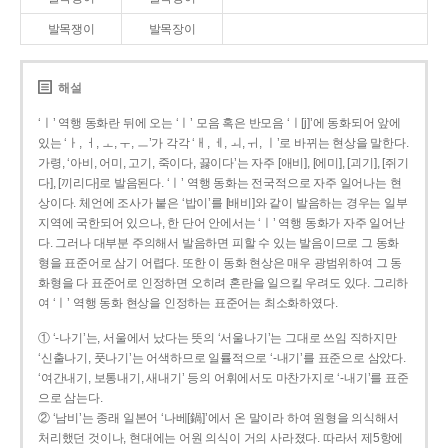
발목쟁이
발목장이
해설
‘ㅣ’ 역행 동화란 뒤에 오는 ‘ㅣ’ 모음 혹은 반모음 ‘ㅣ[j]’에 동화되어 앞에
있는 ‘ㅏ, ㅓ, ㅗ, ㅜ, ㅡ’가 각각 ‘ㅐ, ㅔ, ㅚ, ㅟ, ㅣ’로 바뀌는 현상을 말한다.
가령, ‘아비, 어미, 고기, 죽이다, 끓이다’는 자주 [애비], [에미], [괴기], [쥐기
다], [끼리다]로 발음된다. ‘ㅣ’ 역행 동화는 전국적으로 자주 일어나는 현
상이다. 체언에 조사가 붙은 ‘밥이’를 [배비]와 같이 발음하는 경우는 일부
지역에 국한되어 있으나, 한 단어 안에서는 ‘ㅣ’ 역행 동화가 자주 일어난
다. 그러나 대부분 주의해서 발음하면 피할 수 있는 발음이므로 그 동화
형을 표준어로 삼기 어렵다. 또한 이 동화 현상은 매우 광범위하여 그 동
화형을 다 표준어로 인정하면 오히려 혼란을 일으킬 우려도 있다. 그리하
여 ‘ㅣ’ 역행 동화 현상을 인정하는 표준어는 최소화하였다.
① ‘-나기’는, 서울에서 났다는 뜻의 ‘서울나기’는 그대로 쓰임 직하지만
‘신출나기, 풋나기’는 어색하므로 일률적으로 ‘-내기’를 표준으로 삼았다.
‘여간내기, 보통내기, 새내기’ 등의 어휘에서도 마찬가지로 ‘-내기’를 표준
으로 삼는다.
② ‘남비’는 종래 일본어 ‘나베[鍋]’에서 온 말이라 하여 원형을 의식해서
처리했던 것이나, 현대에는 어원 의식이 거의 사라졌다. 따라서 제5항에