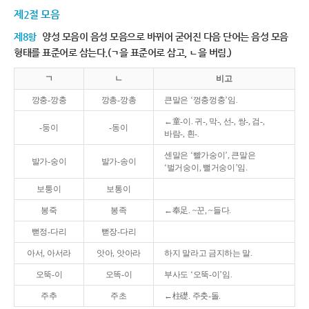
제2절 모음
제8항
양성 모음이 음성 모음으로 바뀌어 굳어진 다음 단어는 음성 모음
형태를 표준어로 삼는다.(ㄱ을 표준어로 삼고, ㄴ을 버림.)
ㄱ
ㄴ
비고
깡충-깡충
깡총-깡총
큰말은 ‘껑충껑충’임.
←童-이. 귀-, 막-, 선-, 쌍-, 검-,
-둥이
-동이
바람-, 흰-.
센말은 ‘빨가숭이’, 큰말은
발가-숭이
발가-송이
‘벌거숭이, 뻘거숭이’임.
보퉁이
보통이
봉죽
봉족
←奉足. ~꾼, ~들다.
뻗정-다리
뻗장-다리
아서, 아서라
앗아, 앗아라
하지 말라고 금지하는 말.
오뚝-이
오똑-이
부사도 ‘오뚝-이’임.
주추
주초
←柱礎. 주춧-돌.