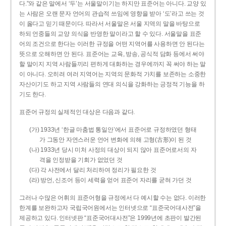
다.”와 같은 말에서 ‘두’는 서울말이기는 하지만 표준어는 아니다. 교양 있
는 사람은 오랜 문자 언어의 관습적 쓰임에 영향을 받아 ‘도’라고 쓰는 것
이 옳다고 믿기 때문이다. 따라서 서울말은 서울 지역의 말을 바탕으로
하되 언중들의 교양 의식을 반영한 말이라고 할 수 있다. 서울말을 표준
어의 조건으로 한다는 이러한 규정을 어떤 지역어를 사용하면 안 된다는
뜻으로 오해하면 안 된다. 표준어는 교육, 방송, 공식적 담화 등에서 써야
할 말이지 지역 사람들끼리 편하게 대화하는 경우에까지 꼭 써야 하는 말
이 아니다. 오히려 여러 지역어는 지역의 문화적 가치를 보존하는 소중한
자산이기도 하고 지역 사람들의 연대 의식을 강화하는 긍정적 기능을 하
기도 한다.
표준어 규정의 실제적인 대상은 다음과 같다.
(가) 1933년 ‘한글 마춤법 통일안’에서 표준어로 규정하였던 형태
가 그동안 자연스러운 언어 변화에 의해 고형(古形)이 된 것
(나) 1933년 당시 미처 사정의 대상이 되지 않아 표준어로서의 자
격을 인정받을 기회가 없었던 것
(다) 각 사전에서 달리 처리하여 정리가 필요한 것
(라) 방언, 신조어 등이 세력을 얻어 표준어 자리를 굳혀 가던 것
그러나 수많은 어휘의 표준어형을 규정에서 다 예시할 수는 없다. 이러한
한계를 보완하고자 국립국어원에서는 인터넷으로 “표준국어대사전”을
제공하고 있다. 인터넷판 “표준국어대사전”은 1999년에 초판이 발간된