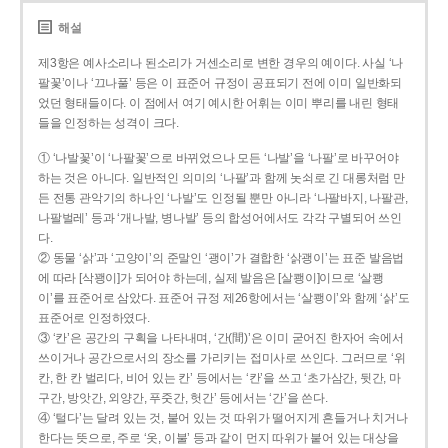
해설
제3항은 예사소리나 된소리가 거센소리로 변한 경우의 예이다. 사실 ‘나
팔꽃’이나 ‘끄나풀’ 등은 이 표준어 규정이 공표되기 전에 이미 일반화되
었던 형태들이다. 이 점에서 여기 예시한 어휘는 이미 뿌리를 내린 형태
들을 인정하는 성격이 크다.
① ‘나발꽃’이 ‘나팔꽃’으로 바뀌었으나 모든 ‘나발’을 ‘나팔’로 바꾸어야
하는 것은 아니다. 일반적인 의미의 ‘나팔’과 함께 놋쇠로 긴 대롱처럼 만
든 전통 관악기의 하나인 ‘나발’도 인정될 뿐만 아니라 ‘나팔바지, 나팔관,
나팔벌레’ 등과 ‘개나발, 병나발’ 등의 합성어에서도 각각 구별되어 쓰인
다.
② 동물 ‘삵’과 ‘고양이’의 준말인 ‘괭이’가 결합한 ‘삵괭이’는 표준 발음법
에 따라 [삭꽹이]가 되어야 하는데, 실제 발음은 [살쾡이]이므로 ‘살쾡
이’를 표준어로 삼았다. 표준어 규정 제26항에서는 ‘살쾡이’와 함께 ‘삵’도
표준어로 인정하였다.
③ ‘칸’은 공간의 구획을 나타내며, ‘간(間)’은 이미 굳어진 한자어 속에서
쓰이거나 공간으로서의 장소를 가리키는 접미사로 쓰인다. 그러므로 ‘위
칸, 한 칸 벌리다, 비어 있는 칸’ 등에서는 ‘칸’을 쓰고 ‘초가삼간, 뒷간, 마
구간, 방앗간, 외양간, 푸줏간, 헛간’ 등에서는 ‘간’을 쓴다.
④ ‘털다’는 달려 있는 것, 붙어 있는 것 따위가 떨어지게 흔들거나 치거나
한다는 뜻으로, 주로 ‘옷, 이불’ 등과 같이 먼지 따위가 붙어 있는 대상을