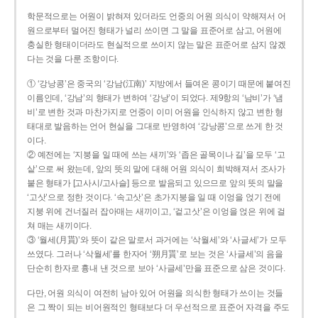
학문적으로는 어원이 밝혀져 있더라도 언중의 어원 의식이 약해져서 어
원으로부터 멀어진 형태가 널리 쓰이면 그 말을 표준어로 삼고, 어원에
충실한 형태이더라도 현실적으로 쓰이지 않는 말은 표준어로 삼지 않겠
다는 것을 다룬 조항이다.
① ‘강낭콩’은 중국의 ‘강남(江南)’ 지방에서 들여온 콩이기 때문에 붙여진
이름인데, ‘강남’의 형태가 변하여 ‘강낭’이 되었다. 제9항의 ‘남비’가 ‘냄
비’로 변한 것과 마찬가지로 언중이 이미 어원을 인식하지 않고 변한 형
태대로 발음하는 언어 현실을 그대로 반영하여 ‘강낭콩’으로 쓰게 한 것
이다.
② 예전에는 ‘지붕을 일 때에 쓰는 새끼’와 ‘좁은 골목이나 길’을 모두 ‘고
샅’으로 써 왔는데, 앞의 뜻의 말에 대해 어원 의식이 희박해져서 조사가
붙은 형태가 [고사시/고사슬] 등으로 발음되고 있으므로 앞의 뜻의 말을
‘고삿’으로 정한 것이다. ‘속고삿’은 초가지붕을 일 때 이엉을 얹기 전에
지붕 위에 건너질러 잡아매는 새끼이고, ‘겉고삿’은 이엉을 얹은 위에 걸
쳐 매는 새끼이다.
③ ‘월세(月貰)’와 뜻이 같은 말로서 과거에는 ‘삭월세’와 ‘사글세’가 모두
쓰였다. 그러나 ‘삭월세’를 한자어 ‘朔月貰’로 보는 것은 ‘사글세’의 음을
단순히 한자로 흉내 낸 것으로 보아 ‘사글세’만을 표준으로 삼은 것이다.
다만, 어원 의식이 여전히 남아 있어 어원을 의식한 형태가 쓰이는 것들
은 그 짝이 되는 비어원적인 형태보다 더 우선적으로 표준어 자격을 주도