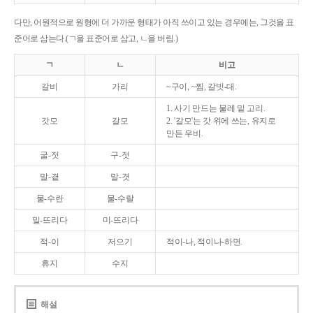
다만, 어원적으로 원형에 더 가까운 형태가 아직 쓰이고 있는 경우에는, 그것을 표
준어로 삼는다.(ㄱ을 표준어로 삼고, ㄴ을 버림.)
ㄱ
ㄴ
비고
갈비
가리
~구이, ~찜, 갈빗-대.
1. 사기 만드는 물레 밑 고리.
갓모
갈모
2. '갈모'는 갓 위에 쓰는, 유지로
만든 우비.
굴-젓
구-젓
말-곁
말-겻
물-수란
물-수랄
밀-뜨리다
미-뜨리다
적-이
저으기
적이-나, 적이나-하면.
휴지
수지
해설