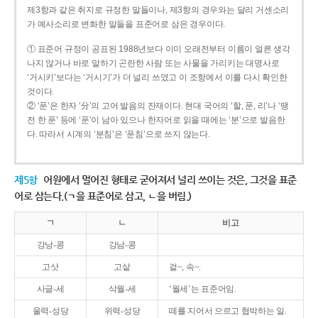
제3항과 같은 취지로 규정한 말들이나, 제3항의 경우와는 달리 거센소리
가 예사소리로 변화한 말들을 표준어로 삼은 경우이다.
① 표준어 규정이 공표된 1988년보다 이미 오래전부터 이름이 얼른 생각
나지 않거나 바로 말하기 곤란한 사람 또는 사물을 가리키는 대명사로
‘거시키’보다는 ‘거시기’가 더 널리 쓰였고 이 조항에서 이를 다시 확인한
것이다.
② ‘푼’은 한자 ‘分’의 고어 발음의 잔재이다. 현대 국어의 ‘할, 푼, 리’나 ‘땡
전 한 푼’ 등에 ‘푼’이 남아 있으나 한자어로 읽을 때에는 ‘분’으로 발음한
다. 따라서 시계의 ‘분침’은 ‘푼침’으로 쓰지 않는다.
제5항
어원에서 멀어진 형태로 굳어져서 널리 쓰이는 것은, 그것을 표준
어로 삼는다.(ㄱ을 표준어로 삼고, ㄴ을 버림.)
ㄱ
ㄴ
비고
강낭-콩
강남-콩
고삿
고샅
겉~, 속~.
사글-세
삭월-세
‘월세’는 표준어임.
울력-성당
위력-성당
떼를 지어서 으르고 협박하는 일.