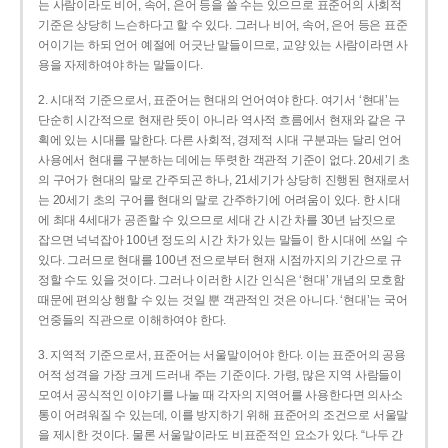
는 사람이라도 비어, 속어, 은어 등을 쓸 수는 있으므로 표준어의 사회적
기준은 상당히 느슨하다고 할 수 있다. 그러나 비어, 속어, 은어 등은 표준
어이기는 하되 언어 예절에 어긋난 말들이므로, 교양 있는 사람이라면 사
용을 자제하여야 하는 말들이다.
2. 시대적 기준으로서, 표준어는 현대의 언어여야 한다. 여기서 ‘현대’는
단순히 시간적으로 현재란 뜻이 아니라 역사적 흐름에서 현재와 같은 구
획에 있는 시대를 말한다. 다른 사회적, 경제적 시대 구분과는 달리 언어
사용에서 현대를 구분하는 데에는 뚜렷한 객관적 기준이 없다. 20세기 초
의 구어가 현대의 말로 간주되곤 하나, 21세기가 상당히 진행된 현재로서
는 20세기 초의 구어를 현대의 말로 간주하기에 어려움이 있다. 한 시대
에 최대 4세대가 공존할 수 있으므로 세대 간 시간 차를 30년 남짓으로
잡으면 넉넉잡아 100년 정도의 시간 차가 있는 말들이 한 시대에 쓰일 수
있다. 그러므로 현대를 100년 전으로부터 현재 시점까지의 기간으로 규
정할 수도 있을 것이다. 그러나 이러한 시간 인식은 ‘현대’ 개념의 모호함
때문에 편의상 행할 수 있는 것일 뿐 객관적인 것은 아니다. ‘현대’는 국어
언중들의 직관으로 이해하여야 한다.
3. 지역적 기준으로서, 표준어는 서울말이어야 한다. 이는 표준어의 공용
어적 성격을 가장 크게 드러내 주는 기준이다. 가령, 많은 지역 사람들이
모여서 공식적인 이야기를 나눌 때 각자의 지역어를 사용한다면 의사소
통이 어려워질 수 있는데, 이를 방지하기 위해 표준어의 조건으로 서울말
을 제시한 것이다. 물론 서울말이라도 비표준적인 요소가 있다. “나두 간