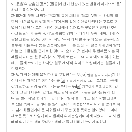
이, 돐을’의 발음인 [돌씨], [돌쓸]이 언어 현실에 있는 발음이 아니므로 ‘돌’
하나로 통합한 것이다.
② 과거에 ‘두째, 세째’는 ‘첫째’와 함께 차례를, ‘둘째, 셋째’는 ‘하나째’와
함께 ‘사과를 벌써 셋째 먹는다’에서와 같이 수량을 나타내는 것으로 구
별하여 써 왔다. 그러나 언어 현실에서 이와 같은 구별은 인위적인 것이
라고 판단되어 ‘둘째, 셋째’로 통합한 것이다. 따라서 ‘두째, 세째, 네째’와
같은 표현은 잘못된 것이다. 다만, ‘두째’가 다른 수 뒤에 오는 ‘열두째, 스
물두째, 서른두째’ 등은 인정하였는데, 이는 받침 ‘ㄹ’ 발음이 분명히 탈락
하는 언어 현실을 근거로 한 것이다. 순서가 첫 번째나 두 번째쯤 되는 차
례를 나타내는 ‘한두째’에서도 ‘두째’로 쓴다. 그러나 이에도 예외가 있는
데, 드물게 쓰이기는 하지만 ‘열두 개째’의 의미로 쓰일 때에는 ‘열둘째’가
인정된다.
③ ‘빌다’에는 원래 물건 따위를 구걸한다는 뜻
과 신
(
밥을 빌러 다니다)
예
이나 사람 따위에 간청한다는 뜻
, 그리고 나중에
(
하늘에 소원을 빌다)
예
갚기로 하고 남의 물건이나 돈을 쓴다는 뜻
이 있
(
친구에게 돈을 빌다)
예
었다. 그런데 나중에 갚기로 하고 남의 물건이나 돈을 쓴다는 뜻의 ‘빌
다’는 ‘빌리다’로 형태가 바뀜에 따라 ‘빌다’를 버리고 ‘빌리다’를 표준어
로 삼은 것이다. ‘빌리다’는 원래 ‘빌다’의 피동형으로서 대가를 받기로 하
고 남에게 물건이나 돈 따위를 내어 주는 것을 뜻하는 말이었다. 그러나
새로운 뜻으로 쓰임에 따라 원래의 의미는 잃어버리게 되었다. 그래서 원
래의 의미로는 ‘빌려주다’가 ‘빌리다’를 대신하여 쓰이게 되었다.