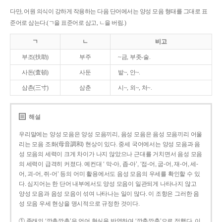
다만, 어원 의식이 강하게 작용하는 다음 단어에서는 양성 모음 형태를 그대로 표
준어로 삼는다.(ㄱ을 표준어로 삼고, ㄴ을 버림.)
ㄱ
ㄴ
비고
부조(扶助)
부주
~금, 부좃-술.
사돈(査頓)
사둔
밭~, 안~.
삼촌(三寸)
삼춘
시~, 외~, 처~.
해설
우리말에는 양성 모음은 양성 모음끼리, 음성 모음은 음성 모음끼리 어울
리는 모음 조화(母音調和) 현상이 있다. 중세 국어에서는 양성 모음과 음
성 모음의 세력이 크게 차이가 나지 않았으나 근대를 거치면서 음성 모음
의 세력이 급격히 커졌다. 예컨대 ‘ 막-아, 좁-아’, ‘접-어, 굽-어, 재-어, 세-
어, 괴-어, 쥐-어’ 등의 어미 활용에서도 음성 모음의 우세를 확인할 수 있
다. 심지어는 한 단어 내부에서도 양성 모음이 일관되게 나타나지 않고
양성 모음과 음성 모음이 섞여 나타나는 일이 많다. 이 조항은 그러한 음
성 모음 우세 현상을 명시적으로 규정한 것이다.
① 종래의 ‘깡총깡총’은 언어 현실을 반영하여 ‘깡충깡충’으로 정했다. 이