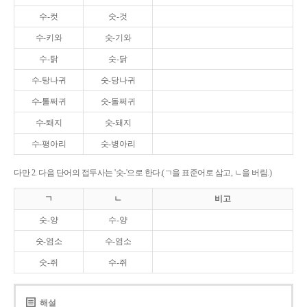
수-컷
숫-것
수-키와
숫-기와
수-탉
숫-닭
수-탕나귀
숫-당나귀
수-톨쩌귀
숫-돌쩌귀
수-퇘지
숫-돼지
수-평아리
숫-병아리
다만 2. 다음 단어의 접두사는 '숫-'으로 한다.(ㄱ을 표준어로 삼고, ㄴ을 버림.)
ㄱ
ㄴ
비고
숫-양
수-양
숫-염소
수-염소
숫-쥐
수-쥐
해설