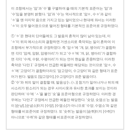
이 조항에서는 ‘암’과 ‘수’를 구별하여 쓸 때의 기본적 표준어는 ‘암’과
‘수’임을 분명히 밝혔다. ‘암’과 ‘수’는 역사적으로 ‘암ㅎ, 수ㅎ’과 같이
‘ㅎ’을 맨 마지막 음으로 가지고 있는 말이었으나 현대에 와서는 이러한
‘ㅎ’이 모두 떨어졌으므로 떨어진 형태를 기본적인 표준어로 규정하였다.
① ‘ㅎ’은 현대의 단어들에도 그 발음의 흔적이 많이 남아 있는데, 이
‘ㅎ’이 뒤의 예사소리와 결합하면 거센소리로 축약되는 일이 흔하여 이
조항에서 부가적으로 규정하였다. 즉 ‘암ㅎ’에 ‘개, 닭, 병아리’가 결합하
면 각각 ‘암캐, 암탉, 암평아리’가 되고 ‘수ㅎ’에 ‘개, 닭, 병아리’가 결합하
면 각각 ‘수캐, 수탉, 수평아리’가 되는 언어 현실을 존중하였다. 이러한
축약은 ‘다만 1’ 규정에서 언급한 예들에만 해당되는 것이므로 ‘암ㅎ, 수
ㅎ’에 ‘고양이’가 결합하더라도 ‘암고양이, 수고양이’와 같은 형태가 표준
어가 된다. 발음도 [암고양이], [수고양이]가 표준 발음이다.
② ‘수’와 뒤의 말이 결합할 때, 발음상 [ㄴ(ㄴ)] 첨가가 일어나거나 뒤의 예
사소리가 된소리가 되는 경우 사이시옷과 유사한 효과를 보이는 것이라
판단하여 ‘수’에 ‘ㅅ’을 붙인 ‘숫’을 표준어형으로 규정하였다. 이러한 경
우에는 ‘다만 2’ 규정에서 언급한 예들만 해당한다. ‘숫양, 숫염소’는 발음
이 [순냥], [순념소]이지 [수양], [수염소]가 아니므로 ‘수양, 수염소’와 같은
형태를 비표준어로 규정하였다. 또 ‘숫쥐’는 발음이 [숟쮜]이지 [수쥐]가
아니므로 ‘수쥐’와 같은 형태를 비표준어로 규정하였다.