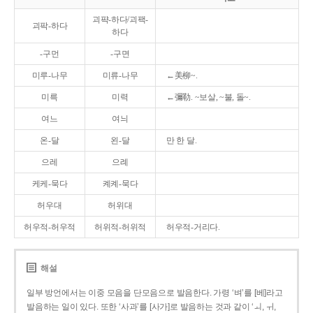
괴퍅-하다/괴팩-
괴팍-하다
하다
-구먼
-구면
미루-나무
미류-나무
←美柳~.
미륵
미력
←彌勒. ~보살, ~불, 돌~.
여느
여늬
온-달
왼-달
만 한 달.
으레
으례
케케-묵다
켸켸-묵다
허우대
허위대
허우적-허우적
허위적-허위적
허우적-거리다.
해설
일부 방언에서는 이중 모음을 단모음으로 발음한다. 가령 ‘벼’를 [베]라고
발음하는 일이 있다. 또한 ‘사과’를 [사가]로 발음하는 것과 같이 ‘ㅚ, ㅟ,