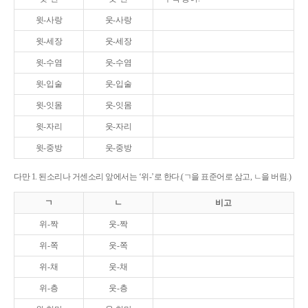
윗-사랑
웃-사랑
윗-세장
웃-세장
윗-수염
웃-수염
윗-입술
웃-입술
윗-잇몸
웃-잇몸
윗-자리
웃-자리
윗-중방
웃-중방
다만 1. 된소리나 거센소리 앞에서는 ‘위-’로 한다.(ㄱ을 표준어로 삼고, ㄴ을 버림.)
ㄱ
ㄴ
비고
위-짝
웃-짝
위-쪽
웃-쪽
위-채
웃-채
위-층
웃-층