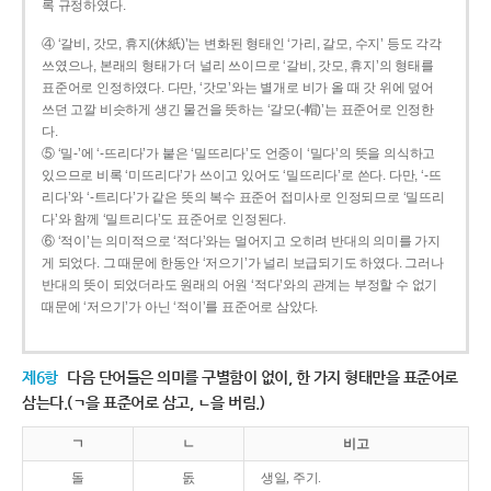
록 규정하였다.
④ ‘갈비, 갓모, 휴지(休紙)’는 변화된 형태인 ‘가리, 갈모, 수지’ 등도 각각
쓰였으나, 본래의 형태가 더 널리 쓰이므로 ‘갈비, 갓모, 휴지’의 형태를
표준어로 인정하였다. 다만, ‘갓모’와는 별개로 비가 올 때 갓 위에 덮어
쓰던 고깔 비슷하게 생긴 물건을 뜻하는 ‘갈모(-帽)’는 표준어로 인정한
다.
⑤ ‘밀-’에 ‘-뜨리다’가 붙은 ‘밀뜨리다’도 언중이 ‘밀다’의 뜻을 의식하고
있으므로 비록 ‘미뜨리다’가 쓰이고 있어도 ‘밀뜨리다’로 쓴다. 다만, ‘-뜨
리다’와 ‘-트리다’가 같은 뜻의 복수 표준어 접미사로 인정되므로 ‘밀뜨리
다’와 함께 ‘밀트리다’도 표준어로 인정된다.
⑥ ‘적이’는 의미적으로 ‘적다’와는 멀어지고 오히려 반대의 의미를 가지
게 되었다. 그 때문에 한동안 ‘저으기’가 널리 보급되기도 하였다. 그러나
반대의 뜻이 되었더라도 원래의 어원 ‘적다’와의 관계는 부정할 수 없기
때문에 ‘저으기’가 아닌 ‘적이’를 표준어로 삼았다.
제6항
다음 단어들은 의미를 구별함이 없이, 한 가지 형태만을 표준어로
삼는다.(ㄱ을 표준어로 삼고, ㄴ을 버림.)
ㄱ
ㄴ
비고
돌
돐
생일, 주기.