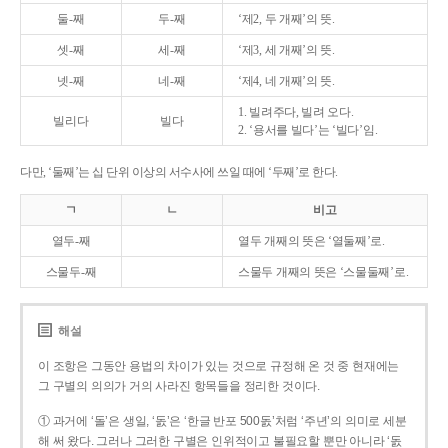
둘-째
두-째
‘제2, 두 개째’의 뜻.
셋-째
세-째
‘제3, 세 개째’의 뜻.
넷-째
네-째
‘제4, 네 개째’의 뜻.
1. 빌려주다, 빌려 오다.
빌리다
빌다
2. ‘용서를 빌다’는 ‘빌다’임.
다만, ‘둘째’는 십 단위 이상의 서수사에 쓰일 때에 ‘두째’로 한다.
ㄱ
ㄴ
비고
열두-째
열두 개째의 뜻은 ‘열둘째’로.
스물두-째
스물두 개째의 뜻은 ‘스물둘째’로.
해설
이 조항은 그동안 용법의 차이가 있는 것으로 규정해 온 것 중 현재에는
그 구별의 의의가 거의 사라진 항목들을 정리한 것이다.
① 과거에 ‘돌’은 생일, ‘돐’은 ‘한글 반포 500돐’처럼 ‘주년’의 의미로 세분
해 써 왔다. 그러나 그러한 구별은 인위적이고 불필요할 뿐만 아니라 ‘돐