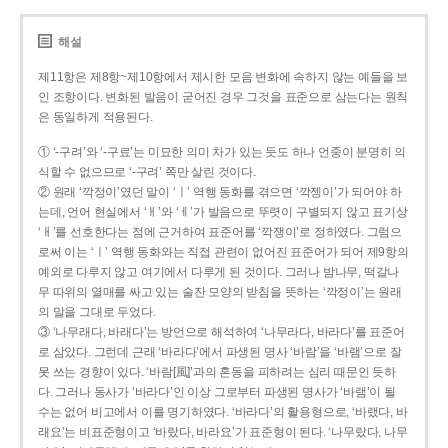
해설
제11항은 제8항~제10항에서 제시한 모음 변화에 속하지 않는 예들을 보
인 조항이다. 변화된 발음이 굳어진 경우 그것을 표준으로 삼는다는 원칙
은 동일하게 적용된다.
① ‘-구려’와 ‘-구료’는 미묘한 의미 차가 있는 듯도 하나 언중이 분명히 의
식할 수 없으므로 ‘-구려’ 쪽만 살린 것이다.
② 원래 ‘깍정이’였던 말이 ‘ㅣ’ 역행 동화를 겪으면 ‘깍젱이’가 되어야 하
는데, 언어 현실에서 ‘ㅐ’와 ‘ㅔ’가 발음으로 뚜렷이 구별되지 않고 표기상
‘ㅐ’를 선호한다는 점에 근거하여 표준어를 ‘깍쟁이’로 정하였다. 그럼으
로써 이는 ‘ㅣ’ 역행 동화와는 직접 관련이 없어진 표준어가 되어 제9항의
예외로 다루지 않고 여기에서 다루게 된 것이다. 그러나 밤나무, 떡갈나
무 따위의 열매를 싸고 있는 술잔 모양의 받침을 뜻하는 ‘깍정이’는 원래
의 말을 그대로 두었다.
③ ‘나무래다, 바래다’는 방언으로 해석하여 ‘나무라다, 바라다’를 표준어
로 삼았다. 그런데 근래 ‘바라다’에서 파생된 명사 ‘바람’을 ‘바램’으로 잘
못 쓰는 경향이 있다. ‘바람[風]’과의 혼동을 피하려는 심리 때문인 듯하
다. 그러나 동사가 ‘바라다’인 이상 그로부터 파생된 명사가 ‘바램’이 될
수는 없어 비고에서 이를 명기하였다. ‘바라다’의 활용형으로, ‘바랬다, 바
래요’는 비표준형이고 ‘바랐다, 바라요’가 표준형이 된다. ‘나무랐다, 나무