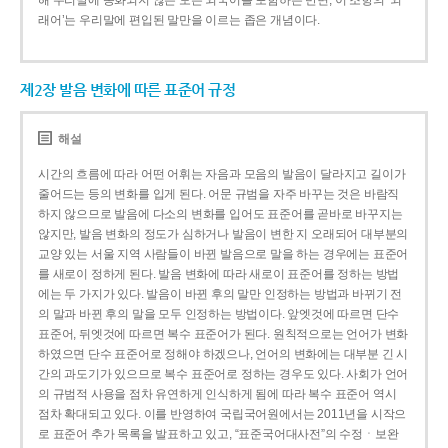
해 우리말에 동화되지 않은 모든 외국어를 포함하는 반면, 이 조항의 ‘외
래어’는 우리말에 편입된 말만을 이르는 좁은 개념이다.
제2장 발음 변화에 따른 표준어 규정
해설
시간의 흐름에 따라 어떤 어휘는 자음과 모음의 발음이 달라지고 길이가
줄어드는 등의 변화를 입게 된다. 어문 규범을 자주 바꾸는 것은 바람직
하지 않으므로 발음에 다소의 변화를 입어도 표준어를 곧바로 바꾸지는
않지만, 발음 변화의 정도가 심하거나 발음이 변한 지 오래되어 대부분의
교양 있는 서울 지역 사람들이 바뀐 발음으로 말을 하는 경우에는 표준어
를 새로이 정하게 된다. 발음 변화에 따라 새로이 표준어를 정하는 방법
에는 두 가지가 있다. 발음이 바뀐 후의 말만 인정하는 방법과 바뀌기 전
의 말과 바뀐 후의 말을 모두 인정하는 방법이다. 앞엣것에 따르면 단수
표준어, 뒤엣것에 따르면 복수 표준어가 된다. 원칙적으로는 언어가 변화
하였으면 단수 표준어로 정해야 하겠으나, 언어의 변화에는 대부분 긴 시
간의 과도기가 있으므로 복수 표준어로 정하는 경우도 있다. 사회가 언어
의 규범적 사용을 점차 유연하게 인식하게 됨에 따라 복수 표준어 역시
점차 확대되고 있다. 이를 반영하여 국립국어원에서는 2011년을 시작으
로 표준어 추가 목록을 발표하고 있고, “표준국어대사전”의 수정ㆍ보완