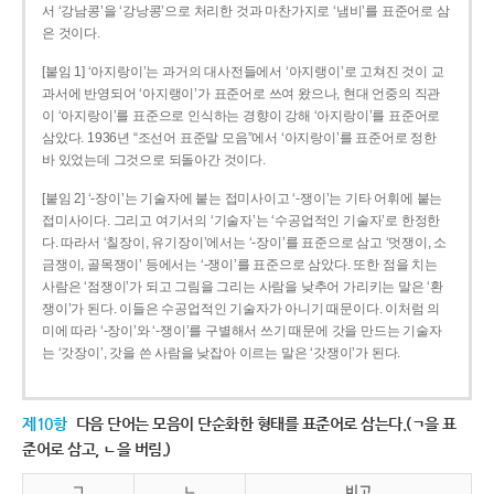
서 ‘강남콩’을 ‘강낭콩’으로 처리한 것과 마찬가지로 ‘냄비’를 표준어로 삼
은 것이다.
[붙임 1] ‘아지랑이’는 과거의 대사전들에서 ‘아지랭이’로 고쳐진 것이 교
과서에 반영되어 ‘아지랭이’가 표준어로 쓰여 왔으나, 현대 언중의 직관
이 ‘아지랑이’를 표준으로 인식하는 경향이 강해 ‘아지랑이’를 표준어로
삼았다. 1936년 “조선어 표준말 모음”에서 ‘아지랑이’를 표준어로 정한
바 있었는데 그것으로 되돌아간 것이다.
[붙임 2] ‘-장이’는 기술자에 붙는 접미사이고 ‘-쟁이’는 기타 어휘에 붙는
접미사이다. 그리고 여기서의 ‘기술자’는 ‘수공업적인 기술자’로 한정한
다. 따라서 ‘칠장이, 유기장이’에서는 ‘-장이’를 표준으로 삼고 ‘멋쟁이, 소
금쟁이, 골목쟁이’ 등에서는 ‘-쟁이’를 표준으로 삼았다. 또한 점을 치는
사람은 ‘점쟁이’가 되고 그림을 그리는 사람을 낮추어 가리키는 말은 ‘환
쟁이’가 된다. 이들은 수공업적인 기술자가 아니기 때문이다. 이처럼 의
미에 따라 ‘-장이’와 ‘-쟁이’를 구별해서 쓰기 때문에 갓을 만드는 기술자
는 ‘갓장이’, 갓을 쓴 사람을 낮잡아 이르는 말은 ‘갓쟁이’가 된다.
제10항
다음 단어는 모음이 단순화한 형태를 표준어로 삼는다.(ㄱ을 표
준어로 삼고, ㄴ을 버림.)
ㄱ
ㄴ
비고