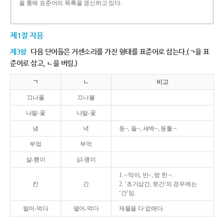
을 통해 표준어의 목록을 갱신하고 있다.
제1절 자음
제3항
다음 단어들은 거센소리를 가진 형태를 표준어로 삼는다.(ㄱ을 표
준어로 삼고, ㄴ을 버림.)
ㄱ
ㄴ
비고
끄나풀
끄나불
나팔-꽃
나발-꽃
녘
녁
동~, 들~, 새벽~, 동틀 ~.
부엌
부억
살-쾡이
삵-괭이
1. ~막이, 빈~, 방 한 ~.
칸
간
2. ‘초가삼간, 윗간’의 경우에는
‘간’임.
털어-먹다
떨어-먹다
재물을 다 없애다.