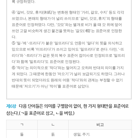
록 규정하였다.
④ ‘갈비, 갓모, 휴지(休紙)’는 변화된 형태인 ‘가리, 갈모, 수지’ 등도 각각
쓰였으나, 본래의 형태가 더 널리 쓰이므로 ‘갈비, 갓모, 휴지’의 형태를
표준어로 인정하였다. 다만, ‘갓모’와는 별개로 비가 올 때 갓 위에 덮어
쓰던 고깔 비슷하게 생긴 물건을 뜻하는 ‘갈모(-帽)’는 표준어로 인정한
다.
⑤ ‘밀-’에 ‘-뜨리다’가 붙은 ‘밀뜨리다’도 언중이 ‘밀다’의 뜻을 의식하고
있으므로 비록 ‘미뜨리다’가 쓰이고 있어도 ‘밀뜨리다’로 쓴다. 다만, ‘-뜨
리다’와 ‘-트리다’가 같은 뜻의 복수 표준어 접미사로 인정되므로 ‘밀뜨리
다’와 함께 ‘밀트리다’도 표준어로 인정된다.
⑥ ‘적이’는 의미적으로 ‘적다’와는 멀어지고 오히려 반대의 의미를 가지
게 되었다. 그 때문에 한동안 ‘저으기’가 널리 보급되기도 하였다. 그러나
반대의 뜻이 되었더라도 원래의 어원 ‘적다’와의 관계는 부정할 수 없기
때문에 ‘저으기’가 아닌 ‘적이’를 표준어로 삼았다.
제6항
다음 단어들은 의미를 구별함이 없이, 한 가지 형태만을 표준어로
삼는다.(ㄱ을 표준어로 삼고, ㄴ을 버림.)
ㄱ
ㄴ
비고
돌
돐
생일, 주기.