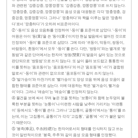
와 관련된 ‘강중강중, 깡쭝깡쭝’도 ‘강종강종, 깡쫑깡쫑’으로 쓰지 않는다.
‘깡충깡충, 강중강중, 깡쭝깡쭝’의 음성 모음 대응형은 각각 ‘껑충껑충, 겅
중겅중, 껑쭝껑쭝’이다. 그러나 ‘ 껑충하다’와 짝을 이루는 말은 ‘깡총하
다’로서 ‘깡충하다’가 오히려 비표준어이다.
② ‘-동이’도 음성 모음화를 인정하여 ‘-둥이’를 표준어로 삼았다. ‘-둥이’의
어원은 아이 ‘동(童)’을 쓴 ‘동이(童-)’이지만 현실 발음에서 멀어진 것으로
인정되어 ‘-둥이’를 표준으로 삼았다. 그에 따라 ‘귀둥이, 막둥이, 쌍둥이,
바람둥이, 흰둥이’에서 모두 ‘-둥이’를 쓴다. 다만, ‘쌍둥이’와는 별개로 ‘쌍
동밤’과 같은 단어에서는 한자어 ‘쌍동(雙童)’의 발음이 살아 있는 것으로
판단되므로 ‘쌍둥밤’으로 쓰지 않는다. 또 살이 올라 보드랍고 통통한 아
이를 뜻하는 ‘옴포동이’는 ‘옴포동하다’의 어근 ‘옴포동’에 ‘-이’가 결합된
말로서 ‘-둥이’와 관련이 없으므로 ‘옴포둥이’와 같이 쓰지 않는다.
③ ‘발가숭이’와 마찬가지로 ‘빨가숭이’도 양성 모음 뒤에 음성 모음이 결
합한 형태를 표준어로 삼는다. 이에 대응하는 짝은 ‘벌거숭이, 뻘거숭
이’이다. 그러나 ‘애송이’는 ‘애숭이’를 인정하지 않는다.
④ 물건을 보에 싸서 꾸려 놓은 것을 뜻하는 ‘보퉁이’와 함께 눈두덩의 불
룩한 부분을 뜻하는 ‘눈퉁이’나 미련한 사람을 낮추어 가리키는 ‘미련퉁
이’ 등에서도 ‘-퉁이’를 쓴다. 그러나 ‘고집통이, 골통이’에서는 ‘통이’를 쓰
는데, 이는 ‘고집통이, 골통이’가 각각 ‘고집통’, ‘골통’에 ‘-이’가 붙은 말이
기 때문이다.
⑤ ‘봉족(奉足), 주초(柱礎)’는 한자어로서의 형태를 인식하지 않고 쓰는
것이 일반적이므로 ‘봉죽, 주추’와 같이 음성 모음 형태를 인정했다.