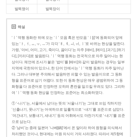
발목쟁이
발목장이
해설
‘ㅣ’ 역행 동화란 뒤에 오는 ‘ㅣ’ 모음 혹은 반모음 ‘ㅣ[j]’에 동화되어 앞에
있는 ‘ㅏ, ㅓ, ㅗ, ㅜ, ㅡ’가 각각 ‘ㅐ, ㅔ, ㅚ, ㅟ, ㅣ’로 바뀌는 현상을 말한다.
가령, ‘아비, 어미, 고기, 죽이다, 끓이다’는 자주 [애비], [에미], [괴기], [쥐기
다], [끼리다]로 발음된다. ‘ㅣ’ 역행 동화는 전국적으로 자주 일어나는 현
상이다. 체언에 조사가 붙은 ‘밥이’를 [배비]와 같이 발음하는 경우는 일부
지역에 국한되어 있으나, 한 단어 안에서는 ‘ㅣ’ 역행 동화가 자주 일어난
다. 그러나 대부분 주의해서 발음하면 피할 수 있는 발음이므로 그 동화
형을 표준어로 삼기 어렵다. 또한 이 동화 현상은 매우 광범위하여 그 동
화형을 다 표준어로 인정하면 오히려 혼란을 일으킬 우려도 있다. 그리하
여 ‘ㅣ’ 역행 동화 현상을 인정하는 표준어는 최소화하였다.
① ‘-나기’는, 서울에서 났다는 뜻의 ‘서울나기’는 그대로 쓰임 직하지만
‘신출나기, 풋나기’는 어색하므로 일률적으로 ‘-내기’를 표준으로 삼았다.
‘여간내기, 보통내기, 새내기’ 등의 어휘에서도 마찬가지로 ‘-내기’를 표준
으로 삼는다.
② ‘남비’는 종래 일본어 ‘나베[鍋]’에서 온 말이라 하여 원형을 의식해서
처리했던 것이나, 현대에는 어원 의식이 거의 사라졌다. 따라서 제5항에