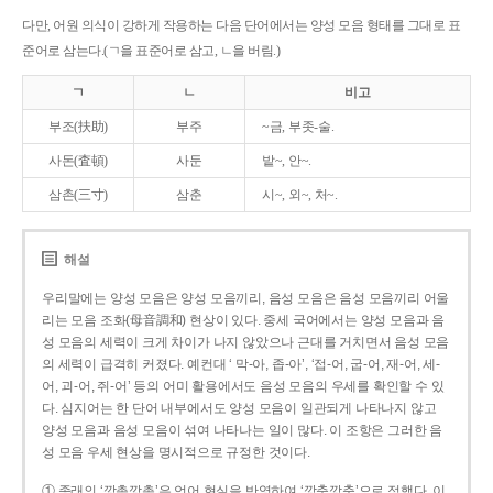
다만, 어원 의식이 강하게 작용하는 다음 단어에서는 양성 모음 형태를 그대로 표
준어로 삼는다.(ㄱ을 표준어로 삼고, ㄴ을 버림.)
ㄱ
ㄴ
비고
부조(扶助)
부주
~금, 부좃-술.
사돈(査頓)
사둔
밭~, 안~.
삼촌(三寸)
삼춘
시~, 외~, 처~.
해설
우리말에는 양성 모음은 양성 모음끼리, 음성 모음은 음성 모음끼리 어울
리는 모음 조화(母音調和) 현상이 있다. 중세 국어에서는 양성 모음과 음
성 모음의 세력이 크게 차이가 나지 않았으나 근대를 거치면서 음성 모음
의 세력이 급격히 커졌다. 예컨대 ‘ 막-아, 좁-아’, ‘접-어, 굽-어, 재-어, 세-
어, 괴-어, 쥐-어’ 등의 어미 활용에서도 음성 모음의 우세를 확인할 수 있
다. 심지어는 한 단어 내부에서도 양성 모음이 일관되게 나타나지 않고
양성 모음과 음성 모음이 섞여 나타나는 일이 많다. 이 조항은 그러한 음
성 모음 우세 현상을 명시적으로 규정한 것이다.
① 종래의 ‘깡총깡총’은 언어 현실을 반영하여 ‘깡충깡충’으로 정했다. 이