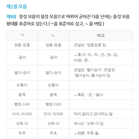
제2절 모음
제8항
양성 모음이 음성 모음으로 바뀌어 굳어진 다음 단어는 음성 모음
형태를 표준어로 삼는다.(ㄱ을 표준어로 삼고, ㄴ을 버림.)
ㄱ
ㄴ
비고
깡충-깡충
깡총-깡총
큰말은 ‘껑충껑충’임.
←童-이. 귀-, 막-, 선-, 쌍-, 검-,
-둥이
-동이
바람-, 흰-.
센말은 ‘빨가숭이’, 큰말은
발가-숭이
발가-송이
‘벌거숭이, 뻘거숭이’임.
보퉁이
보통이
봉죽
봉족
←奉足. ~꾼, ~들다.
뻗정-다리
뻗장-다리
아서, 아서라
앗아, 앗아라
하지 말라고 금지하는 말.
오뚝-이
오똑-이
부사도 ‘오뚝-이’임.
주추
주초
←柱礎. 주춧-돌.