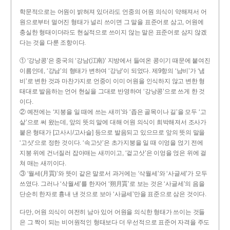
학문적으로는 어원이 밝혀져 있더라도 언중의 어원 의식이 약해져서 어
원으로부터 멀어진 형태가 널리 쓰이면 그 말을 표준어로 삼고, 어원에
충실한 형태이더라도 현실적으로 쓰이지 않는 말은 표준어로 삼지 않겠
다는 것을 다룬 조항이다.
① ‘강낭콩’은 중국의 ‘강남(江南)’ 지방에서 들여온 콩이기 때문에 붙여진
이름인데, ‘강남’의 형태가 변하여 ‘강낭’이 되었다. 제9항의 ‘남비’가 ‘냄
비’로 변한 것과 마찬가지로 언중이 이미 어원을 인식하지 않고 변한 형
태대로 발음하는 언어 현실을 그대로 반영하여 ‘강낭콩’으로 쓰게 한 것
이다.
② 예전에는 ‘지붕을 일 때에 쓰는 새끼’와 ‘좁은 골목이나 길’을 모두 ‘고
샅’으로 써 왔는데, 앞의 뜻의 말에 대해 어원 의식이 희박해져서 조사가
붙은 형태가 [고사시/고사슬] 등으로 발음되고 있으므로 앞의 뜻의 말을
‘고삿’으로 정한 것이다. ‘속고삿’은 초가지붕을 일 때 이엉을 얹기 전에
지붕 위에 건너질러 잡아매는 새끼이고, ‘겉고삿’은 이엉을 얹은 위에 걸
쳐 매는 새끼이다.
③ ‘월세(月貰)’와 뜻이 같은 말로서 과거에는 ‘삭월세’와 ‘사글세’가 모두
쓰였다. 그러나 ‘삭월세’를 한자어 ‘朔月貰’로 보는 것은 ‘사글세’의 음을
단순히 한자로 흉내 낸 것으로 보아 ‘사글세’만을 표준으로 삼은 것이다.
다만, 어원 의식이 여전히 남아 있어 어원을 의식한 형태가 쓰이는 것들
은 그 짝이 되는 비어원적인 형태보다 더 우선적으로 표준어 자격을 주도