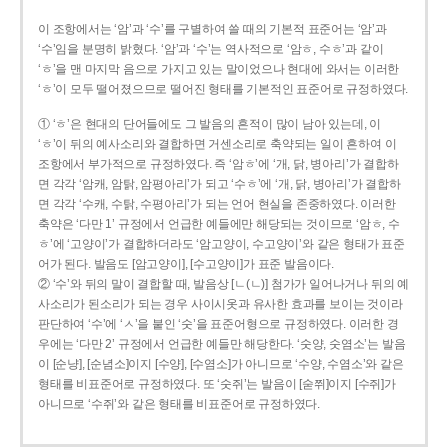
이 조항에서는 ‘암’과 ‘수’를 구별하여 쓸 때의 기본적 표준어는 ‘암’과
‘수’임을 분명히 밝혔다. ‘암’과 ‘수’는 역사적으로 ‘암ㅎ, 수ㅎ’과 같이
‘ㅎ’을 맨 마지막 음으로 가지고 있는 말이었으나 현대에 와서는 이러한
‘ㅎ’이 모두 떨어졌으므로 떨어진 형태를 기본적인 표준어로 규정하였다.
① ‘ㅎ’은 현대의 단어들에도 그 발음의 흔적이 많이 남아 있는데, 이
‘ㅎ’이 뒤의 예사소리와 결합하면 거센소리로 축약되는 일이 흔하여 이
조항에서 부가적으로 규정하였다. 즉 ‘암ㅎ’에 ‘개, 닭, 병아리’가 결합하
면 각각 ‘암캐, 암탉, 암평아리’가 되고 ‘수ㅎ’에 ‘개, 닭, 병아리’가 결합하
면 각각 ‘수캐, 수탉, 수평아리’가 되는 언어 현실을 존중하였다. 이러한
축약은 ‘다만 1’ 규정에서 언급한 예들에만 해당되는 것이므로 ‘암ㅎ, 수
ㅎ’에 ‘고양이’가 결합하더라도 ‘암고양이, 수고양이’와 같은 형태가 표준
어가 된다. 발음도 [암고양이], [수고양이]가 표준 발음이다.
② ‘수’와 뒤의 말이 결합할 때, 발음상 [ㄴ(ㄴ)] 첨가가 일어나거나 뒤의 예
사소리가 된소리가 되는 경우 사이시옷과 유사한 효과를 보이는 것이라
판단하여 ‘수’에 ‘ㅅ’을 붙인 ‘숫’을 표준어형으로 규정하였다. 이러한 경
우에는 ‘다만 2’ 규정에서 언급한 예들만 해당한다. ‘숫양, 숫염소’는 발음
이 [순냥], [순념소]이지 [수양], [수염소]가 아니므로 ‘수양, 수염소’와 같은
형태를 비표준어로 규정하였다. 또 ‘숫쥐’는 발음이 [숟쮜]이지 [수쥐]가
아니므로 ‘수쥐’와 같은 형태를 비표준어로 규정하였다.