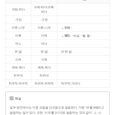
괴퍅-하다/괴팩-
괴팍-하다
하다
-구먼
-구면
미루-나무
미류-나무
←美柳~.
미륵
미력
←彌勒. ~보살, ~불, 돌~.
여느
여늬
온-달
왼-달
만 한 달.
으레
으례
케케-묵다
켸켸-묵다
허우대
허위대
허우적-허우적
허위적-허위적
허우적-거리다.
해설
일부 방언에서는 이중 모음을 단모음으로 발음한다. 가령 ‘벼’를 [베]라고
발음하는 일이 있다. 또한 ‘사과’를 [사가]로 발음하는 것과 같이 ‘ㅚ, ㅟ,