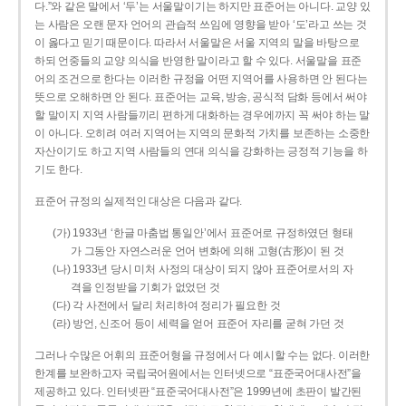
다.”와 같은 말에서 ‘두’는 서울말이기는 하지만 표준어는 아니다. 교양 있
는 사람은 오랜 문자 언어의 관습적 쓰임에 영향을 받아 ‘도’라고 쓰는 것
이 옳다고 믿기 때문이다. 따라서 서울말은 서울 지역의 말을 바탕으로
하되 언중들의 교양 의식을 반영한 말이라고 할 수 있다. 서울말을 표준
어의 조건으로 한다는 이러한 규정을 어떤 지역어를 사용하면 안 된다는
뜻으로 오해하면 안 된다. 표준어는 교육, 방송, 공식적 담화 등에서 써야
할 말이지 지역 사람들끼리 편하게 대화하는 경우에까지 꼭 써야 하는 말
이 아니다. 오히려 여러 지역어는 지역의 문화적 가치를 보존하는 소중한
자산이기도 하고 지역 사람들의 연대 의식을 강화하는 긍정적 기능을 하
기도 한다.
표준어 규정의 실제적인 대상은 다음과 같다.
(가) 1933년 ‘한글 마춤법 통일안’에서 표준어로 규정하였던 형태
가 그동안 자연스러운 언어 변화에 의해 고형(古形)이 된 것
(나) 1933년 당시 미처 사정의 대상이 되지 않아 표준어로서의 자
격을 인정받을 기회가 없었던 것
(다) 각 사전에서 달리 처리하여 정리가 필요한 것
(라) 방언, 신조어 등이 세력을 얻어 표준어 자리를 굳혀 가던 것
그러나 수많은 어휘의 표준어형을 규정에서 다 예시할 수는 없다. 이러한
한계를 보완하고자 국립국어원에서는 인터넷으로 “표준국어대사전”을
제공하고 있다. 인터넷판 “표준국어대사전”은 1999년에 초판이 발간된