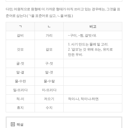
다만, 어원적으로 원형에 더 가까운 형태가 아직 쓰이고 있는 경우에는, 그것을 표
준어로 삼는다.(ㄱ을 표준어로 삼고, ㄴ을 버림.)
ㄱ
ㄴ
비고
갈비
가리
~구이, ~찜, 갈빗-대.
1. 사기 만드는 물레 밑 고리.
갓모
갈모
2. '갈모'는 갓 위에 쓰는, 유지로
만든 우비.
굴-젓
구-젓
말-곁
말-겻
물-수란
물-수랄
밀-뜨리다
미-뜨리다
적-이
저으기
적이-나, 적이나-하면.
휴지
수지
해설