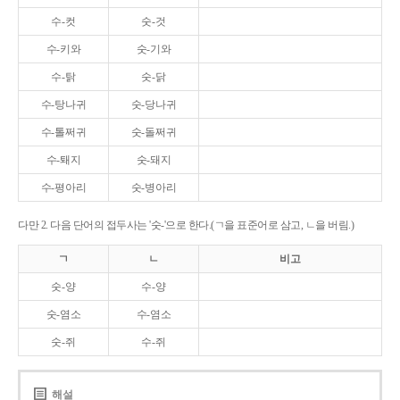
수-컷
숫-것
수-키와
숫-기와
수-탉
숫-닭
수-탕나귀
숫-당나귀
수-톨쩌귀
숫-돌쩌귀
수-퇘지
숫-돼지
수-평아리
숫-병아리
다만 2. 다음 단어의 접두사는 '숫-'으로 한다.(ㄱ을 표준어로 삼고, ㄴ을 버림.)
ㄱ
ㄴ
비고
숫-양
수-양
숫-염소
수-염소
숫-쥐
수-쥐
해설