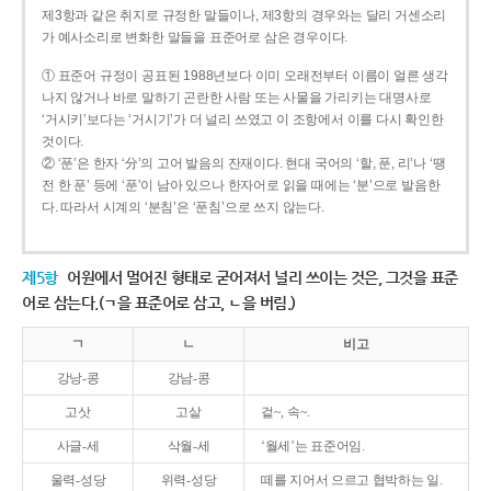
제3항과 같은 취지로 규정한 말들이나, 제3항의 경우와는 달리 거센소리
가 예사소리로 변화한 말들을 표준어로 삼은 경우이다.
① 표준어 규정이 공표된 1988년보다 이미 오래전부터 이름이 얼른 생각
나지 않거나 바로 말하기 곤란한 사람 또는 사물을 가리키는 대명사로
‘거시키’보다는 ‘거시기’가 더 널리 쓰였고 이 조항에서 이를 다시 확인한
것이다.
② ‘푼’은 한자 ‘分’의 고어 발음의 잔재이다. 현대 국어의 ‘할, 푼, 리’나 ‘땡
전 한 푼’ 등에 ‘푼’이 남아 있으나 한자어로 읽을 때에는 ‘분’으로 발음한
다. 따라서 시계의 ‘분침’은 ‘푼침’으로 쓰지 않는다.
제5항
어원에서 멀어진 형태로 굳어져서 널리 쓰이는 것은, 그것을 표준
어로 삼는다.(ㄱ을 표준어로 삼고, ㄴ을 버림.)
ㄱ
ㄴ
비고
강낭-콩
강남-콩
고삿
고샅
겉~, 속~.
사글-세
삭월-세
‘월세’는 표준어임.
울력-성당
위력-성당
떼를 지어서 으르고 협박하는 일.