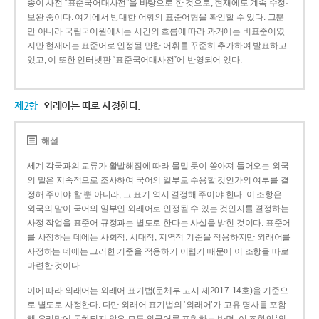
종이 사전 “표준국어대사전”을 바탕으로 한 것으로, 현재에도 계속 수정·
보완 중이다. 여기에서 방대한 어휘의 표준어형을 확인할 수 있다. 그뿐
만 아니라 국립국어원에서는 시간의 흐름에 따라 과거에는 비표준어였
지만 현재에는 표준어로 인정될 만한 어휘를 꾸준히 추가하여 발표하고
있고, 이 또한 인터넷판 “표준국어대사전”에 반영되어 있다.
제2항
외래어는 따로 사정한다.
해설
세계 각국과의 교류가 활발해짐에 따라 물밀 듯이 쏟아져 들어오는 외국
의 말은 지속적으로 조사하여 국어의 일부로 수용할 것인가의 여부를 결
정해 주어야 할 뿐 아니라, 그 표기 역시 결정해 주어야 한다. 이 조항은
외국의 말이 국어의 일부인 외래어로 인정될 수 있는 것인지를 결정하는
사정 작업을 표준어 규정과는 별도로 한다는 사실을 밝힌 것이다. 표준어
를 사정하는 데에는 사회적, 시대적, 지역적 기준을 적용하지만 외래어를
사정하는 데에는 그러한 기준을 적용하기 어렵기 때문에 이 조항을 따로
마련한 것이다.
이에 따라 외래어는 외래어 표기법(문체부 고시 제2017-14호)을 기준으
로 별도로 사정한다. 다만 외래어 표기법의 ‘외래어’가 고유 명사를 포함