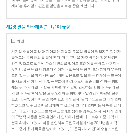
해 우리말에 동화되지 않은 모든 외국어를 포함하는 반면, 이 조항의 ‘외
래어’는 우리말에 편입된 말만을 이르는 좁은 개념이다.
제2장 발음 변화에 따른 표준어 규정
해설
시간의 흐름에 따라 어떤 어휘는 자음과 모음의 발음이 달라지고 길이가
줄어드는 등의 변화를 입게 된다. 어문 규범을 자주 바꾸는 것은 바람직
하지 않으므로 발음에 다소의 변화를 입어도 표준어를 곧바로 바꾸지는
않지만, 발음 변화의 정도가 심하거나 발음이 변한 지 오래되어 대부분의
교양 있는 서울 지역 사람들이 바뀐 발음으로 말을 하는 경우에는 표준어
를 새로이 정하게 된다. 발음 변화에 따라 새로이 표준어를 정하는 방법
에는 두 가지가 있다. 발음이 바뀐 후의 말만 인정하는 방법과 바뀌기 전
의 말과 바뀐 후의 말을 모두 인정하는 방법이다. 앞엣것에 따르면 단수
표준어, 뒤엣것에 따르면 복수 표준어가 된다. 원칙적으로는 언어가 변화
하였으면 단수 표준어로 정해야 하겠으나, 언어의 변화에는 대부분 긴 시
간의 과도기가 있으므로 복수 표준어로 정하는 경우도 있다. 사회가 언어
의 규범적 사용을 점차 유연하게 인식하게 됨에 따라 복수 표준어 역시
점차 확대되고 있다. 이를 반영하여 국립국어원에서는 2011년을 시작으
로 표준어 추가 목록을 발표하고 있고, “표준국어대사전”의 수정ㆍ보완