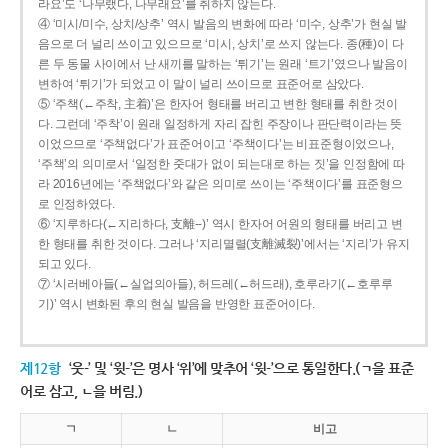
라요’도 ‘나무랬다, 나무래요’를 취하지 않는다.
④ ‘미시/미수, 상치/상추’ 역시 발음의 변화에 따라 ‘미수, 상추’가 현실 발
음으로 더 널리 쓰이고 있으므로 ‘미시, 상치’로 쓰지 않는다. 종(種)이 다
른 두 동물 사이에서 난 새끼를 말하는 ‘튀기’는 원래 ‘트기’였으나 발음이
변하여 ‘튀기’가 되었고 이 말이 널리 쓰이므로 표준어로 삼았다.
⑤ ‘주책(←주착, 主着)’은 한자어 형태를 버리고 변한 형태를 취한 것이
다. 그런데 ‘주착’이 원래 일정하게 자리 잡힌 주장이나 판단력이라는 뜻
이었으므로 ‘주책없다’가 표준어이고 ‘주책이다’는 비표준형이었으나,
‘주책’의 의미로서 ‘일정한 줏대가 없이 되는대로 하는 짓’을 인정함에 따
라 2016년에는 ‘주책없다’와 같은 의미로 쓰이는 ‘주책이다’를 표준형으
로 인정하였다.
⑥ ‘지루하다(←지리하다, 支離--)’ 역시 한자어 어원의 형태를 버리고 변
한 형태를 취한 것이다. 그러나 ‘지리멸렬(支離滅裂)’에서는 ‘지리’가 유지
되고 있다.
⑦ ‘시러베아들(←실업의아들), 허드레(←허드래), 호루라기(←호루루
기)’ 역시 변화된 후의 현실 발음을 반영한 표준어이다.
제12항
‘웃-’ 및 ‘윗-’은 명사 ‘위’에 맞추어 ‘윗-’으로 통일한다.(ㄱ을 표준
어로 삼고, ㄴ을 버림.)
ㄱ
ㄴ
비고