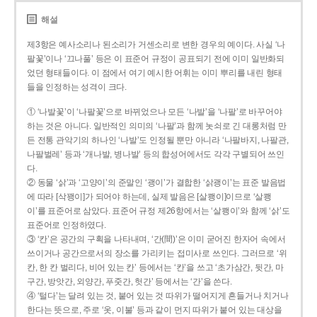
해설
제3항은 예사소리나 된소리가 거센소리로 변한 경우의 예이다. 사실 ‘나
팔꽃’이나 ‘끄나풀’ 등은 이 표준어 규정이 공표되기 전에 이미 일반화되
었던 형태들이다. 이 점에서 여기 예시한 어휘는 이미 뿌리를 내린 형태
들을 인정하는 성격이 크다.
① ‘나발꽃’이 ‘나팔꽃’으로 바뀌었으나 모든 ‘나발’을 ‘나팔’로 바꾸어야
하는 것은 아니다. 일반적인 의미의 ‘나팔’과 함께 놋쇠로 긴 대롱처럼 만
든 전통 관악기의 하나인 ‘나발’도 인정될 뿐만 아니라 ‘나팔바지, 나팔관,
나팔벌레’ 등과 ‘개나발, 병나발’ 등의 합성어에서도 각각 구별되어 쓰인
다.
② 동물 ‘삵’과 ‘고양이’의 준말인 ‘괭이’가 결합한 ‘삵괭이’는 표준 발음법
에 따라 [삭꽹이]가 되어야 하는데, 실제 발음은 [살쾡이]이므로 ‘살쾡
이’를 표준어로 삼았다. 표준어 규정 제26항에서는 ‘살쾡이’와 함께 ‘삵’도
표준어로 인정하였다.
③ ‘칸’은 공간의 구획을 나타내며, ‘간(間)’은 이미 굳어진 한자어 속에서
쓰이거나 공간으로서의 장소를 가리키는 접미사로 쓰인다. 그러므로 ‘위
칸, 한 칸 벌리다, 비어 있는 칸’ 등에서는 ‘칸’을 쓰고 ‘초가삼간, 뒷간, 마
구간, 방앗간, 외양간, 푸줏간, 헛간’ 등에서는 ‘간’을 쓴다.
④ ‘털다’는 달려 있는 것, 붙어 있는 것 따위가 떨어지게 흔들거나 치거나
한다는 뜻으로, 주로 ‘옷, 이불’ 등과 같이 먼지 따위가 붙어 있는 대상을