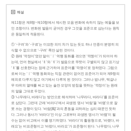
해설
제11항은 제8항~제10항에서 제시한 모음 변화에 속하지 않는 예들을 보
인 조항이다. 변화된 발음이 굳어진 경우 그것을 표준으로 삼는다는 원칙
은 동일하게 적용된다.
① ‘-구려’와 ‘-구료’는 미묘한 의미 차가 있는 듯도 하나 언중이 분명히 의
식할 수 없으므로 ‘-구려’ 쪽만 살린 것이다.
② 원래 ‘깍정이’였던 말이 ‘ㅣ’ 역행 동화를 겪으면 ‘깍젱이’가 되어야 하
는데, 언어 현실에서 ‘ㅐ’와 ‘ㅔ’가 발음으로 뚜렷이 구별되지 않고 표기상
‘ㅐ’를 선호한다는 점에 근거하여 표준어를 ‘깍쟁이’로 정하였다. 그럼으
로써 이는 ‘ㅣ’ 역행 동화와는 직접 관련이 없어진 표준어가 되어 제9항의
예외로 다루지 않고 여기에서 다루게 된 것이다. 그러나 밤나무, 떡갈나
무 따위의 열매를 싸고 있는 술잔 모양의 받침을 뜻하는 ‘깍정이’는 원래
의 말을 그대로 두었다.
③ ‘나무래다, 바래다’는 방언으로 해석하여 ‘나무라다, 바라다’를 표준어
로 삼았다. 그런데 근래 ‘바라다’에서 파생된 명사 ‘바람’을 ‘바램’으로 잘
못 쓰는 경향이 있다. ‘바람[風]’과의 혼동을 피하려는 심리 때문인 듯하
다. 그러나 동사가 ‘바라다’인 이상 그로부터 파생된 명사가 ‘바램’이 될
수는 없어 비고에서 이를 명기하였다. ‘바라다’의 활용형으로, ‘바랬다, 바
래요’는 비표준형이고 ‘바랐다, 바라요’가 표준형이 된다. ‘나무랐다, 나무