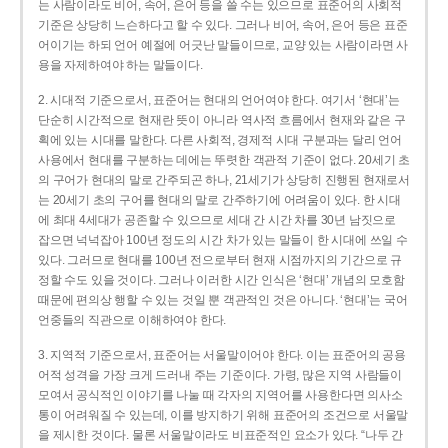
는 사람이라도 비어, 속어, 은어 등을 쓸 수는 있으므로 표준어의 사회적
기준은 상당히 느슨하다고 할 수 있다. 그러나 비어, 속어, 은어 등은 표준
어이기는 하되 언어 예절에 어긋난 말들이므로, 교양 있는 사람이라면 사
용을 자제하여야 하는 말들이다.
2. 시대적 기준으로서, 표준어는 현대의 언어여야 한다. 여기서 ‘현대’는
단순히 시간적으로 현재란 뜻이 아니라 역사적 흐름에서 현재와 같은 구
획에 있는 시대를 말한다. 다른 사회적, 경제적 시대 구분과는 달리 언어
사용에서 현대를 구분하는 데에는 뚜렷한 객관적 기준이 없다. 20세기 초
의 구어가 현대의 말로 간주되곤 하나, 21세기가 상당히 진행된 현재로서
는 20세기 초의 구어를 현대의 말로 간주하기에 어려움이 있다. 한 시대
에 최대 4세대가 공존할 수 있으므로 세대 간 시간 차를 30년 남짓으로
잡으면 넉넉잡아 100년 정도의 시간 차가 있는 말들이 한 시대에 쓰일 수
있다. 그러므로 현대를 100년 전으로부터 현재 시점까지의 기간으로 규
정할 수도 있을 것이다. 그러나 이러한 시간 인식은 ‘현대’ 개념의 모호함
때문에 편의상 행할 수 있는 것일 뿐 객관적인 것은 아니다. ‘현대’는 국어
언중들의 직관으로 이해하여야 한다.
3. 지역적 기준으로서, 표준어는 서울말이어야 한다. 이는 표준어의 공용
어적 성격을 가장 크게 드러내 주는 기준이다. 가령, 많은 지역 사람들이
모여서 공식적인 이야기를 나눌 때 각자의 지역어를 사용한다면 의사소
통이 어려워질 수 있는데, 이를 방지하기 위해 표준어의 조건으로 서울말
을 제시한 것이다. 물론 서울말이라도 비표준적인 요소가 있다. “나두 간