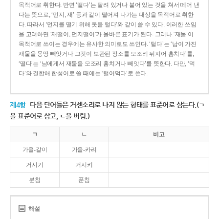
목적어로 취한다. 반면 ‘떨다’는 달려 있거나 붙어 있는 것을 쳐서 떼어 낸
다는 뜻으로, ‘먼지, 재’ 등과 같이 떨어져 나가는 대상을 목적어로 취한
다. 따라서 ‘먼지를 떨기 위해 옷을 털다’와 같이 쓸 수 있다. 이러한 쓰임
을 고려하면 ‘재떨이, 먼지떨이’가 올바른 표기가 된다. 그러나 ‘재물’이
목적어로 쓰이는 경우에는 유사한 의미로도 쓰인다. ‘털다’는 ‘남이 가진
재물을 몽땅 빼앗거나 그것이 보관된 장소를 모조리 뒤지어 훔치다’를,
‘떨다’는 ‘남에게서 재물을 모조리 훔치거나 빼앗다’를 뜻한다. 다만, ‘먹
다’와 결합해 합성어로 쓸 때에는 ‘털어먹다’로 쓴다.
제4항
다음 단어들은 거센소리로 나지 않는 형태를 표준어로 삼는다.(ㄱ
을 표준어로 삼고, ㄴ을 버림.)
ㄱ
ㄴ
비고
가을-갈이
가을-카리
거시기
거시키
분침
푼침
해설