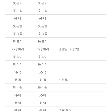
윗-넓이
웃-넓이
윗-눈썹
웃-눈썹
윗-니
웃-니
윗-당줄
웃-당줄
윗-덧줄
웃-덧줄
윗-도리
웃-도리
윗-동아리
웃-동아리
준말은 ‘윗동’임.
윗-막이
웃-막이
윗-머리
웃-머리
윗-목
웃-목
윗-몸
웃-몸
~ 운동.
윗-바람
웃-바람
윗-배
웃-배
윗-벌
웃-벌
윗-변
웃-변
수학 용어.