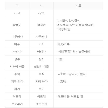
ㄱ
ㄴ
비고
-구려
-구료
1. 서울~, 알~, 찰~.
깍쟁이
깍정이
2. 도토리, 상수리 등의 받침은
‘깍정이’임.
나무라다
나무래다
미수
미시
미숫-가루.
바라다
바래다
‘바램[所望]’은 비표준어임.
상추
상치
~쌈.
시러베-아들
실업의-아들
주책
주착
←主着. ~망나니, ~없다.
지루-하다
지리-하다
←支離.
튀기
트기
허드레
허드래
허드렛-물, 허드렛-일.
호루라기
호루루기