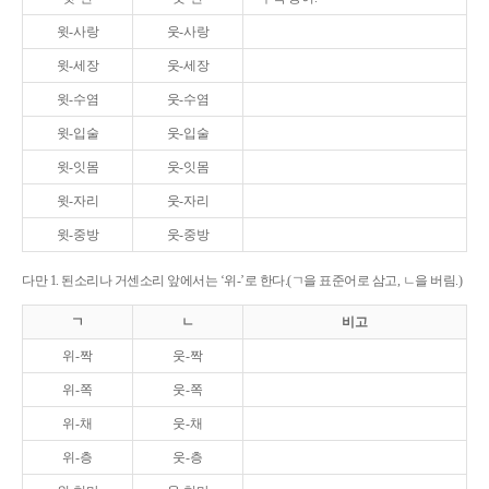
윗-사랑
웃-사랑
윗-세장
웃-세장
윗-수염
웃-수염
윗-입술
웃-입술
윗-잇몸
웃-잇몸
윗-자리
웃-자리
윗-중방
웃-중방
다만 1. 된소리나 거센소리 앞에서는 ‘위-’로 한다.(ㄱ을 표준어로 삼고, ㄴ을 버림.)
ㄱ
ㄴ
비고
위-짝
웃-짝
위-쪽
웃-쪽
위-채
웃-채
위-층
웃-층