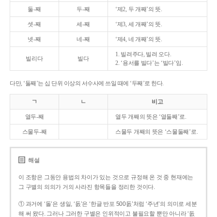
둘-째
두-째
‘제2, 두 개째’의 뜻.
셋-째
세-째
‘제3, 세 개째’의 뜻.
넷-째
네-째
‘제4, 네 개째’의 뜻.
1. 빌려주다, 빌려 오다.
빌리다
빌다
2. ‘용서를 빌다’는 ‘빌다’임.
다만, ‘둘째’는 십 단위 이상의 서수사에 쓰일 때에 ‘두째’로 한다.
ㄱ
ㄴ
비고
열두-째
열두 개째의 뜻은 ‘열둘째’로.
스물두-째
스물두 개째의 뜻은 ‘스물둘째’로.
해설
이 조항은 그동안 용법의 차이가 있는 것으로 규정해 온 것 중 현재에는
그 구별의 의의가 거의 사라진 항목들을 정리한 것이다.
① 과거에 ‘돌’은 생일, ‘돐’은 ‘한글 반포 500돐’처럼 ‘주년’의 의미로 세분
해 써 왔다. 그러나 그러한 구별은 인위적이고 불필요할 뿐만 아니라 ‘돐