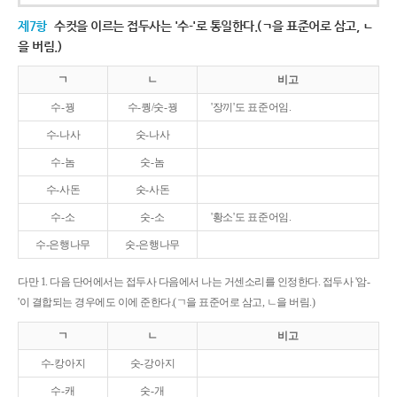
제7항
수컷을 이르는 접두사는 '수-'로 통일한다.(ㄱ을 표준어로 삼고, ㄴ
을 버림.)
ㄱ
ㄴ
비고
수-꿩
수-퀑/숫-꿩
'장끼'도 표준어임.
수-나사
숫-나사
수-놈
숫-놈
수-사돈
숫-사돈
수-소
숫-소
'황소'도 표준어임.
수-은행나무
숫-은행나무
다만 1. 다음 단어에서는 접두사 다음에서 나는 거센소리를 인정한다. 접두사 '암-
'이 결합되는 경우에도 이에 준한다.(ㄱ을 표준어로 삼고, ㄴ을 버림.)
ㄱ
ㄴ
비고
수-캉아지
숫-강아지
수-캐
숫-개