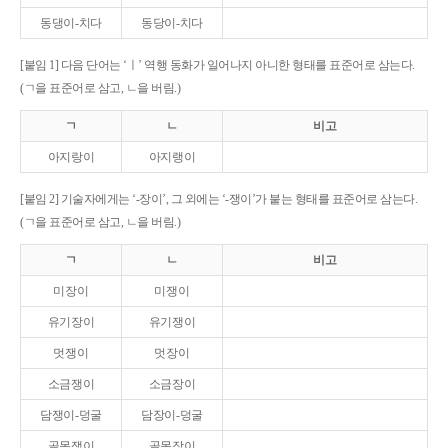
동댕이-치다
동당이-치다
[붙임 1] 다음 단어는 ‘ㅣ’ 역행 동화가 일어나지 아니한 형태를 표준어로 삼는다.
(ㄱ을 표준어로 삼고, ㄴ을 버림.)
ㄱ
ㄴ
비고
아지랑이
아지랭이
[붙임 2] 기술자에게는 ‘-장이’, 그 외에는 ‘-쟁이’가 붙는 형태를 표준어로 삼는다.
(ㄱ을 표준어로 삼고, ㄴ을 버림.)
ㄱ
ㄴ
비고
미장이
미쟁이
유기장이
유기쟁이
멋쟁이
멋장이
소금쟁이
소금장이
담쟁이-덩굴
담장이-덩굴
골목쟁이
골목장이