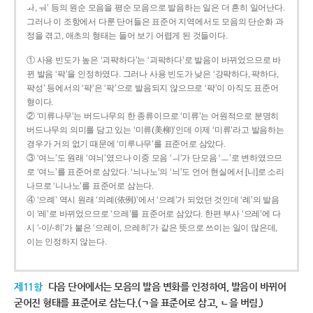
ㅘ, ㅝ’ 등의 원순 모음을 평순 모음으로 발음하는 일은 더 흔히 일어난다.
그러나 이 조항에서 다룬 단어들은 표준어 지역에서도 모음의 단순화 과
정을 겪고, 애초의 형태는 들어 보기 어렵게 된 것들이다.
① 사용 빈도가 높은 ‘괴퍅하다’는 ‘괴팍하다’로 발음이 바뀌었으므로 바
뀐 발음 ‘팍’을 인정하였다. 그러나 사용 빈도가 낮은 ‘강퍅하다, 퍅하다,
퍅성’ 등에서의 ‘퍅’은 ‘팍’으로 발음되지 않으므로 ‘퍅’이 아직도 표준어
형이다.
② ‘미류나무’는 버드나무의 한 종류이므로 ‘미류’는 어원적으로 분명히
버드나무의 의미를 담고 있는 ‘미류(美柳)’인데 이제 ‘미류’라고 발음하는
경우가 거의 없기 때문에 ‘미루나무’를 표준어로 삼았다.
③ ‘여느’도 원래 ‘여늬’였으나 이중 모음 ‘ㅢ’가 단모음 ‘ㅡ’로 변하였으므
로 ‘여느’를 표준어로 삼았다. ‘늬나노’의 ‘늬’도 언어 현실에서 [니]로 소리
나므로 ‘니나노’를 표준어로 삼는다.
④ ‘으례’ 역시 원래 ‘의례(依例)’에서 ‘으례’가 되었던 것인데 ‘례’의 발음
이 ‘레’로 바뀌었으므로 ‘으레’를 표준어로 삼았다. 한편 부사 ‘으레’에 다
시 ‘-이/-히’가 붙은 ‘으레이, 으레히’가 같은 뜻으로 쓰이는 일이 많은데,
이는 인정하지 않는다.
제11항
다음 단어에서는 모음의 발음 변화를 인정하여, 발음이 바뀌어
굳어진 형태를 표준어로 삼는다.(ㄱ을 표준어로 삼고, ㄴ을 버림.)