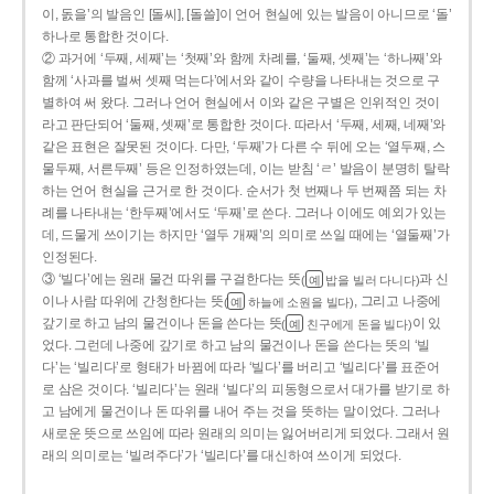
이, 돐을’의 발음인 [돌씨], [돌쓸]이 언어 현실에 있는 발음이 아니므로 ‘돌’
하나로 통합한 것이다.
② 과거에 ‘두째, 세째’는 ‘첫째’와 함께 차례를, ‘둘째, 셋째’는 ‘하나째’와
함께 ‘사과를 벌써 셋째 먹는다’에서와 같이 수량을 나타내는 것으로 구
별하여 써 왔다. 그러나 언어 현실에서 이와 같은 구별은 인위적인 것이
라고 판단되어 ‘둘째, 셋째’로 통합한 것이다. 따라서 ‘두째, 세째, 네째’와
같은 표현은 잘못된 것이다. 다만, ‘두째’가 다른 수 뒤에 오는 ‘열두째, 스
물두째, 서른두째’ 등은 인정하였는데, 이는 받침 ‘ㄹ’ 발음이 분명히 탈락
하는 언어 현실을 근거로 한 것이다. 순서가 첫 번째나 두 번째쯤 되는 차
례를 나타내는 ‘한두째’에서도 ‘두째’로 쓴다. 그러나 이에도 예외가 있는
데, 드물게 쓰이기는 하지만 ‘열두 개째’의 의미로 쓰일 때에는 ‘열둘째’가
인정된다.
③ ‘빌다’에는 원래 물건 따위를 구걸한다는 뜻
과 신
(
밥을 빌러 다니다)
예
이나 사람 따위에 간청한다는 뜻
, 그리고 나중에
(
하늘에 소원을 빌다)
예
갚기로 하고 남의 물건이나 돈을 쓴다는 뜻
이 있
(
친구에게 돈을 빌다)
예
었다. 그런데 나중에 갚기로 하고 남의 물건이나 돈을 쓴다는 뜻의 ‘빌
다’는 ‘빌리다’로 형태가 바뀜에 따라 ‘빌다’를 버리고 ‘빌리다’를 표준어
로 삼은 것이다. ‘빌리다’는 원래 ‘빌다’의 피동형으로서 대가를 받기로 하
고 남에게 물건이나 돈 따위를 내어 주는 것을 뜻하는 말이었다. 그러나
새로운 뜻으로 쓰임에 따라 원래의 의미는 잃어버리게 되었다. 그래서 원
래의 의미로는 ‘빌려주다’가 ‘빌리다’를 대신하여 쓰이게 되었다.