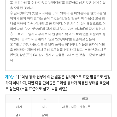
⑥ ‘뻗장다리’를 취하지 않고 ‘뻗정다리’를 표준어로 삼은 것은 언어 현실
을 수용한 것이다.
⑦ 금지(禁止)의 뜻을 나타내는 ‘앗아, 앗아라’는 빼앗는다는 원뜻과는 멀
어져서 단지 하지 말라는 뜻이 되었는데, 현실 발음에 따라 음성 모음 형
태를 취하여 ‘아서, 아서라’로 한 것이다. 어원 의식이 희박해졌으므로 어
법에 따라 ‘앗어, 앗어라’와 같이 적지 않고 ‘아서, 아서라’와 같이 적는다.
⑧ ‘오똑이’도 명사나 부사로 다 인정하지 않고 ‘오뚝이’만을 표준어로 정
하였다. ‘오똑하다’도 취하지 않고 ‘오뚝하다’를 표준어로 삼는다.
⑨ 다만, ‘부주, 사둔, 삼춘’은 널리 쓰이는 형태이나, 이들은 한자어 어원
을 의식하는 경향이 커서 음성 모음화를 인정하지 않고 ‘부조(扶助), 사돈
(査頓), 삼촌(三寸)’과 같이 한자어 발음을 그대로 쓴 것을 표준어로 삼았
다.
제9항
‘ㅣ’ 역행 동화 현상에 의한 발음은 원칙적으로 표준 발음으로 인정
하지 아니하되, 다만 다음 단어들은 그러한 동화가 적용된 형태를 표준어
로 삼는다.(ㄱ을 표준어로 삼고, ㄴ을 버림.)
ㄱ
ㄴ
비고
-내기
-나기
서울-, 시골-, 신출-, 풋-.
냄비
남비