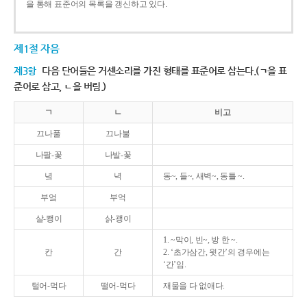
을 통해 표준어의 목록을 갱신하고 있다.
제1절 자음
제3항
다음 단어들은 거센소리를 가진 형태를 표준어로 삼는다.(ㄱ을 표
준어로 삼고, ㄴ을 버림.)
ㄱ
ㄴ
비고
끄나풀
끄나불
나팔-꽃
나발-꽃
녘
녁
동~, 들~, 새벽~, 동틀 ~.
부엌
부억
살-쾡이
삵-괭이
1. ~막이, 빈~, 방 한 ~.
칸
간
2. ‘초가삼간, 윗간’의 경우에는
‘간’임.
털어-먹다
떨어-먹다
재물을 다 없애다.