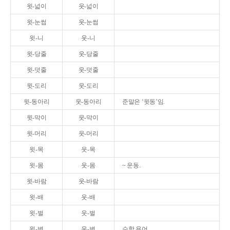
윗-넓이
웃-넓이
윗-눈썹
웃-눈썹
윗-니
웃-니
윗-당줄
웃-당줄
윗-덧줄
웃-덧줄
윗-도리
웃-도리
윗-동아리
웃-동아리
준말은 ‘윗동’임.
윗-막이
웃-막이
윗-머리
웃-머리
윗-목
웃-목
윗-몸
웃-몸
~ 운동.
윗-바람
웃-바람
윗-배
웃-배
윗-벌
웃-벌
윗-변
웃-변
수학 용어.