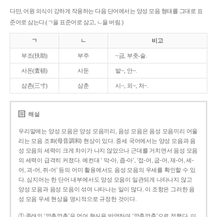
다만, 어원 의식이 강하게 작용하는 다음 단어에서는 양성 모음 형태를 그대로 표
준어로 삼는다.(ㄱ을 표준어로 삼고, ㄴ을 버림.)
ㄱ
ㄴ
비고
부조(扶助)
부주
~금, 부좃-술.
사돈(査頓)
사둔
밭~, 안~.
삼촌(三寸)
삼춘
시~, 외~, 처~.
해설
우리말에는 양성 모음은 양성 모음끼리, 음성 모음은 음성 모음끼리 어울
리는 모음 조화(母音調和) 현상이 있다. 중세 국어에서는 양성 모음과 음
성 모음의 세력이 크게 차이가 나지 않았으나 근대를 거치면서 음성 모음
의 세력이 급격히 커졌다. 예컨대 ‘ 막-아, 좁-아’, ‘접-어, 굽-어, 재-어, 세-
어, 괴-어, 쥐-어’ 등의 어미 활용에서도 음성 모음의 우세를 확인할 수 있
다. 심지어는 한 단어 내부에서도 양성 모음이 일관되게 나타나지 않고
양성 모음과 음성 모음이 섞여 나타나는 일이 많다. 이 조항은 그러한 음
성 모음 우세 현상을 명시적으로 규정한 것이다.
① 종래의 ‘깡총깡총’은 언어 현실을 반영하여 ‘깡충깡충’으로 정했다. 이