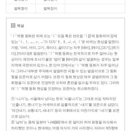
발목쟁이
발목장이
해설
‘ㅣ’ 역행 동화란 뒤에 오는 ‘ㅣ’ 모음 혹은 반모음 ‘ㅣ[j]’에 동화되어 앞에
있는 ‘ㅏ, ㅓ, ㅗ, ㅜ, ㅡ’가 각각 ‘ㅐ, ㅔ, ㅚ, ㅟ, ㅣ’로 바뀌는 현상을 말한다.
가령, ‘아비, 어미, 고기, 죽이다, 끓이다’는 자주 [애비], [에미], [괴기], [쥐기
다], [끼리다]로 발음된다. ‘ㅣ’ 역행 동화는 전국적으로 자주 일어나는 현
상이다. 체언에 조사가 붙은 ‘밥이’를 [배비]와 같이 발음하는 경우는 일부
지역에 국한되어 있으나, 한 단어 안에서는 ‘ㅣ’ 역행 동화가 자주 일어난
다. 그러나 대부분 주의해서 발음하면 피할 수 있는 발음이므로 그 동화
형을 표준어로 삼기 어렵다. 또한 이 동화 현상은 매우 광범위하여 그 동
화형을 다 표준어로 인정하면 오히려 혼란을 일으킬 우려도 있다. 그리하
여 ‘ㅣ’ 역행 동화 현상을 인정하는 표준어는 최소화하였다.
① ‘-나기’는, 서울에서 났다는 뜻의 ‘서울나기’는 그대로 쓰임 직하지만
‘신출나기, 풋나기’는 어색하므로 일률적으로 ‘-내기’를 표준으로 삼았다.
‘여간내기, 보통내기, 새내기’ 등의 어휘에서도 마찬가지로 ‘-내기’를 표준
으로 삼는다.
② ‘남비’는 종래 일본어 ‘나베[鍋]’에서 온 말이라 하여 원형을 의식해서
처리했던 것이나, 현대에는 어원 의식이 거의 사라졌다. 따라서 제5항에