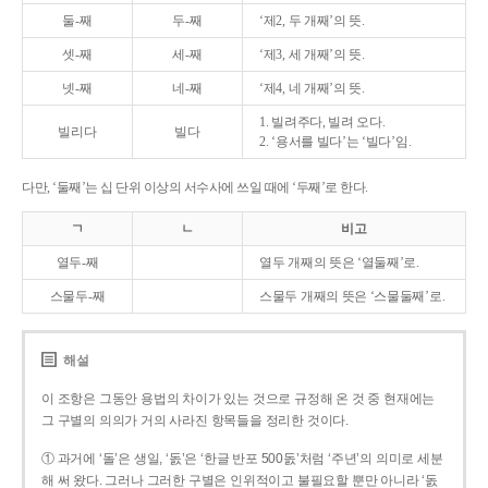
둘-째
두-째
‘제2, 두 개째’의 뜻.
셋-째
세-째
‘제3, 세 개째’의 뜻.
넷-째
네-째
‘제4, 네 개째’의 뜻.
1. 빌려주다, 빌려 오다.
빌리다
빌다
2. ‘용서를 빌다’는 ‘빌다’임.
다만, ‘둘째’는 십 단위 이상의 서수사에 쓰일 때에 ‘두째’로 한다.
ㄱ
ㄴ
비고
열두-째
열두 개째의 뜻은 ‘열둘째’로.
스물두-째
스물두 개째의 뜻은 ‘스물둘째’로.
해설
이 조항은 그동안 용법의 차이가 있는 것으로 규정해 온 것 중 현재에는
그 구별의 의의가 거의 사라진 항목들을 정리한 것이다.
① 과거에 ‘돌’은 생일, ‘돐’은 ‘한글 반포 500돐’처럼 ‘주년’의 의미로 세분
해 써 왔다. 그러나 그러한 구별은 인위적이고 불필요할 뿐만 아니라 ‘돐