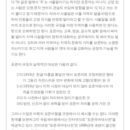
다.”와 같은 말에서 ‘두’는 서울말이기는 하지만 표준어는 아니다. 교양 있
는 사람은 오랜 문자 언어의 관습적 쓰임에 영향을 받아 ‘도’라고 쓰는 것
이 옳다고 믿기 때문이다. 따라서 서울말은 서울 지역의 말을 바탕으로
하되 언중들의 교양 의식을 반영한 말이라고 할 수 있다. 서울말을 표준
어의 조건으로 한다는 이러한 규정을 어떤 지역어를 사용하면 안 된다는
뜻으로 오해하면 안 된다. 표준어는 교육, 방송, 공식적 담화 등에서 써야
할 말이지 지역 사람들끼리 편하게 대화하는 경우에까지 꼭 써야 하는 말
이 아니다. 오히려 여러 지역어는 지역의 문화적 가치를 보존하는 소중한
자산이기도 하고 지역 사람들의 연대 의식을 강화하는 긍정적 기능을 하
기도 한다.
표준어 규정의 실제적인 대상은 다음과 같다.
(가) 1933년 ‘한글 마춤법 통일안’에서 표준어로 규정하였던 형태
가 그동안 자연스러운 언어 변화에 의해 고형(古形)이 된 것
(나) 1933년 당시 미처 사정의 대상이 되지 않아 표준어로서의 자
격을 인정받을 기회가 없었던 것
(다) 각 사전에서 달리 처리하여 정리가 필요한 것
(라) 방언, 신조어 등이 세력을 얻어 표준어 자리를 굳혀 가던 것
그러나 수많은 어휘의 표준어형을 규정에서 다 예시할 수는 없다. 이러한
한계를 보완하고자 국립국어원에서는 인터넷으로 “표준국어대사전”을
제공하고 있다. 인터넷판 “표준국어대사전”은 1999년에 초판이 발간된