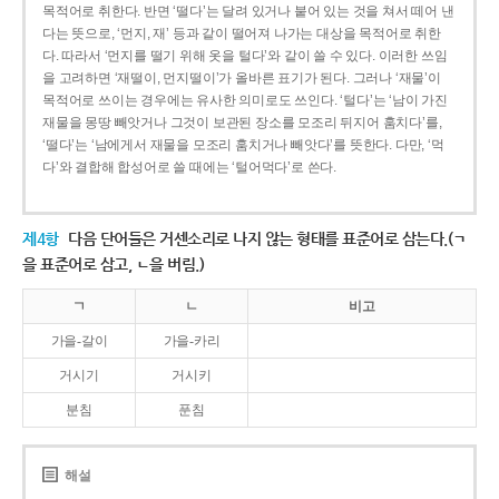
목적어로 취한다. 반면 ‘떨다’는 달려 있거나 붙어 있는 것을 쳐서 떼어 낸
다는 뜻으로, ‘먼지, 재’ 등과 같이 떨어져 나가는 대상을 목적어로 취한
다. 따라서 ‘먼지를 떨기 위해 옷을 털다’와 같이 쓸 수 있다. 이러한 쓰임
을 고려하면 ‘재떨이, 먼지떨이’가 올바른 표기가 된다. 그러나 ‘재물’이
목적어로 쓰이는 경우에는 유사한 의미로도 쓰인다. ‘털다’는 ‘남이 가진
재물을 몽땅 빼앗거나 그것이 보관된 장소를 모조리 뒤지어 훔치다’를,
‘떨다’는 ‘남에게서 재물을 모조리 훔치거나 빼앗다’를 뜻한다. 다만, ‘먹
다’와 결합해 합성어로 쓸 때에는 ‘털어먹다’로 쓴다.
제4항
다음 단어들은 거센소리로 나지 않는 형태를 표준어로 삼는다.(ㄱ
을 표준어로 삼고, ㄴ을 버림.)
ㄱ
ㄴ
비고
가을-갈이
가을-카리
거시기
거시키
분침
푼침
해설