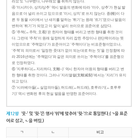
라요’도 ‘나무랬다, 나무래요’를 취하지 않는다.
④ ‘미시/미수, 상치/상추’ 역시 발음의 변화에 따라 ‘미수, 상추’가 현실 발
음으로 더 널리 쓰이고 있으므로 ‘미시, 상치’로 쓰지 않는다. 종(種)이 다
른 두 동물 사이에서 난 새끼를 말하는 ‘튀기’는 원래 ‘트기’였으나 발음이
변하여 ‘튀기’가 되었고 이 말이 널리 쓰이므로 표준어로 삼았다.
⑤ ‘주책(←주착, 主着)’은 한자어 형태를 버리고 변한 형태를 취한 것이
다. 그런데 ‘주착’이 원래 일정하게 자리 잡힌 주장이나 판단력이라는 뜻
이었으므로 ‘주책없다’가 표준어이고 ‘주책이다’는 비표준형이었으나,
‘주책’의 의미로서 ‘일정한 줏대가 없이 되는대로 하는 짓’을 인정함에 따
라 2016년에는 ‘주책없다’와 같은 의미로 쓰이는 ‘주책이다’를 표준형으
로 인정하였다.
⑥ ‘지루하다(←지리하다, 支離--)’ 역시 한자어 어원의 형태를 버리고 변
한 형태를 취한 것이다. 그러나 ‘지리멸렬(支離滅裂)’에서는 ‘지리’가 유지
되고 있다.
⑦ ‘시러베아들(←실업의아들), 허드레(←허드래), 호루라기(←호루루
기)’ 역시 변화된 후의 현실 발음을 반영한 표준어이다.
제12항
‘웃-’ 및 ‘윗-’은 명사 ‘위’에 맞추어 ‘윗-’으로 통일한다.(ㄱ을 표준
어로 삼고, ㄴ을 버림.)
ㄱ
ㄴ
비고