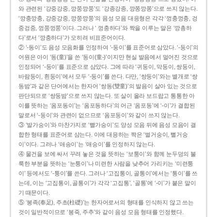
와 관련된 ‘강중강중, 깡쭝깡쭝’도 ‘강종강종, 깡쫑깡쫑’으로 쓰지 않는다.
‘깡충깡충, 강중강중, 깡쭝깡쭝’의 음성 모음 대응형은 각각 ‘껑충껑충, 겅
중겅중, 껑쭝껑쭝’이다. 그러나 ‘ 껑충하다’와 짝을 이루는 말은 ‘깡총하
다’로서 ‘깡충하다’가 오히려 비표준어이다.
② ‘-동이’도 음성 모음화를 인정하여 ‘-둥이’를 표준어로 삼았다. ‘-둥이’의
어원은 아이 ‘동(童)’을 쓴 ‘동이(童-)’이지만 현실 발음에서 멀어진 것으로
인정되어 ‘-둥이’를 표준으로 삼았다. 그에 따라 ‘귀둥이, 막둥이, 쌍둥이,
바람둥이, 흰둥이’에서 모두 ‘-둥이’를 쓴다. 다만, ‘쌍둥이’와는 별개로 ‘쌍
동밤’과 같은 단어에서는 한자어 ‘쌍동(雙童)’의 발음이 살아 있는 것으로
판단되므로 ‘쌍둥밤’으로 쓰지 않는다. 또 살이 올라 보드랍고 통통한 아
이를 뜻하는 ‘옴포동이’는 ‘옴포동하다’의 어근 ‘옴포동’에 ‘-이’가 결합된
말로서 ‘-둥이’와 관련이 없으므로 ‘옴포둥이’와 같이 쓰지 않는다.
③ ‘발가숭이’와 마찬가지로 ‘빨가숭이’도 양성 모음 뒤에 음성 모음이 결
합한 형태를 표준어로 삼는다. 이에 대응하는 짝은 ‘벌거숭이, 뻘거숭
이’이다. 그러나 ‘애송이’는 ‘애숭이’를 인정하지 않는다.
④ 물건을 보에 싸서 꾸려 놓은 것을 뜻하는 ‘보퉁이’와 함께 눈두덩의 불
룩한 부분을 뜻하는 ‘눈퉁이’나 미련한 사람을 낮추어 가리키는 ‘미련퉁
이’ 등에서도 ‘-퉁이’를 쓴다. 그러나 ‘고집통이, 골통이’에서는 ‘통이’를 쓰
는데, 이는 ‘고집통이, 골통이’가 각각 ‘고집통’, ‘골통’에 ‘-이’가 붙은 말이
기 때문이다.
⑤ ‘봉족(奉足), 주초(柱礎)’는 한자어로서의 형태를 인식하지 않고 쓰는
것이 일반적이므로 ‘봉죽, 주추’와 같이 음성 모음 형태를 인정했다.