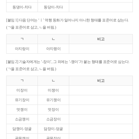
동댕이-치다
동당이-치다
[붙임 1] 다음 단어는 ‘ㅣ’ 역행 동화가 일어나지 아니한 형태를 표준어로 삼는다.
(ㄱ을 표준어로 삼고, ㄴ을 버림.)
ㄱ
ㄴ
비고
아지랑이
아지랭이
[붙임 2] 기술자에게는 ‘-장이’, 그 외에는 ‘-쟁이’가 붙는 형태를 표준어로 삼는다.
(ㄱ을 표준어로 삼고, ㄴ을 버림.)
ㄱ
ㄴ
비고
미장이
미쟁이
유기장이
유기쟁이
멋쟁이
멋장이
소금쟁이
소금장이
담쟁이-덩굴
담장이-덩굴
골목쟁이
골목장이