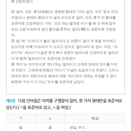
록 규정하였다.
④ ‘갈비, 갓모, 휴지(休紙)’는 변화된 형태인 ‘가리, 갈모, 수지’ 등도 각각
쓰였으나, 본래의 형태가 더 널리 쓰이므로 ‘갈비, 갓모, 휴지’의 형태를
표준어로 인정하였다. 다만, ‘갓모’와는 별개로 비가 올 때 갓 위에 덮어
쓰던 고깔 비슷하게 생긴 물건을 뜻하는 ‘갈모(-帽)’는 표준어로 인정한
다.
⑤ ‘밀-’에 ‘-뜨리다’가 붙은 ‘밀뜨리다’도 언중이 ‘밀다’의 뜻을 의식하고
있으므로 비록 ‘미뜨리다’가 쓰이고 있어도 ‘밀뜨리다’로 쓴다. 다만, ‘-뜨
리다’와 ‘-트리다’가 같은 뜻의 복수 표준어 접미사로 인정되므로 ‘밀뜨리
다’와 함께 ‘밀트리다’도 표준어로 인정된다.
⑥ ‘적이’는 의미적으로 ‘적다’와는 멀어지고 오히려 반대의 의미를 가지
게 되었다. 그 때문에 한동안 ‘저으기’가 널리 보급되기도 하였다. 그러나
반대의 뜻이 되었더라도 원래의 어원 ‘적다’와의 관계는 부정할 수 없기
때문에 ‘저으기’가 아닌 ‘적이’를 표준어로 삼았다.
제6항
다음 단어들은 의미를 구별함이 없이, 한 가지 형태만을 표준어로
삼는다.(ㄱ을 표준어로 삼고, ㄴ을 버림.)
ㄱ
ㄴ
비고
돌
돐
생일, 주기.