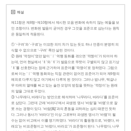
해설
제11항은 제8항~제10항에서 제시한 모음 변화에 속하지 않는 예들을 보
인 조항이다. 변화된 발음이 굳어진 경우 그것을 표준으로 삼는다는 원칙
은 동일하게 적용된다.
① ‘-구려’와 ‘-구료’는 미묘한 의미 차가 있는 듯도 하나 언중이 분명히 의
식할 수 없으므로 ‘-구려’ 쪽만 살린 것이다.
② 원래 ‘깍정이’였던 말이 ‘ㅣ’ 역행 동화를 겪으면 ‘깍젱이’가 되어야 하
는데, 언어 현실에서 ‘ㅐ’와 ‘ㅔ’가 발음으로 뚜렷이 구별되지 않고 표기상
‘ㅐ’를 선호한다는 점에 근거하여 표준어를 ‘깍쟁이’로 정하였다. 그럼으
로써 이는 ‘ㅣ’ 역행 동화와는 직접 관련이 없어진 표준어가 되어 제9항의
예외로 다루지 않고 여기에서 다루게 된 것이다. 그러나 밤나무, 떡갈나
무 따위의 열매를 싸고 있는 술잔 모양의 받침을 뜻하는 ‘깍정이’는 원래
의 말을 그대로 두었다.
③ ‘나무래다, 바래다’는 방언으로 해석하여 ‘나무라다, 바라다’를 표준어
로 삼았다. 그런데 근래 ‘바라다’에서 파생된 명사 ‘바람’을 ‘바램’으로 잘
못 쓰는 경향이 있다. ‘바람[風]’과의 혼동을 피하려는 심리 때문인 듯하
다. 그러나 동사가 ‘바라다’인 이상 그로부터 파생된 명사가 ‘바램’이 될
수는 없어 비고에서 이를 명기하였다. ‘바라다’의 활용형으로, ‘바랬다, 바
래요’는 비표준형이고 ‘바랐다, 바라요’가 표준형이 된다. ‘나무랐다, 나무