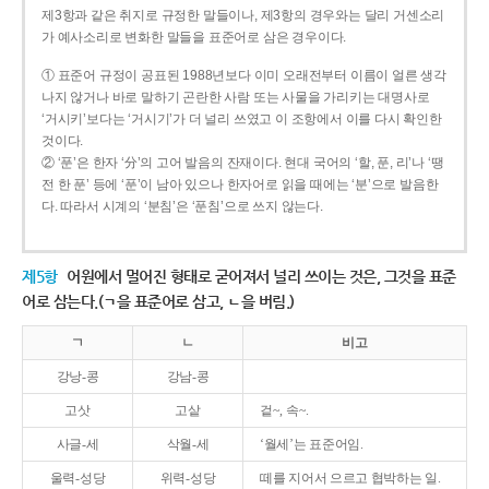
제3항과 같은 취지로 규정한 말들이나, 제3항의 경우와는 달리 거센소리
가 예사소리로 변화한 말들을 표준어로 삼은 경우이다.
① 표준어 규정이 공표된 1988년보다 이미 오래전부터 이름이 얼른 생각
나지 않거나 바로 말하기 곤란한 사람 또는 사물을 가리키는 대명사로
‘거시키’보다는 ‘거시기’가 더 널리 쓰였고 이 조항에서 이를 다시 확인한
것이다.
② ‘푼’은 한자 ‘分’의 고어 발음의 잔재이다. 현대 국어의 ‘할, 푼, 리’나 ‘땡
전 한 푼’ 등에 ‘푼’이 남아 있으나 한자어로 읽을 때에는 ‘분’으로 발음한
다. 따라서 시계의 ‘분침’은 ‘푼침’으로 쓰지 않는다.
제5항
어원에서 멀어진 형태로 굳어져서 널리 쓰이는 것은, 그것을 표준
어로 삼는다.(ㄱ을 표준어로 삼고, ㄴ을 버림.)
ㄱ
ㄴ
비고
강낭-콩
강남-콩
고삿
고샅
겉~, 속~.
사글-세
삭월-세
‘월세’는 표준어임.
울력-성당
위력-성당
떼를 지어서 으르고 협박하는 일.