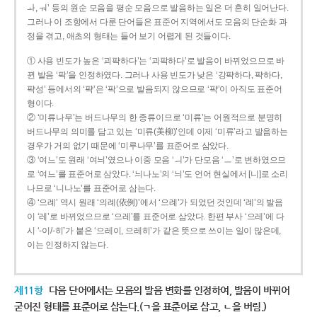
ㅘ, ㅝ’ 등의 원순 모음을 평순 모음으로 발음하는 일은 더 흔히 일어난다.
그러나 이 조항에서 다룬 단어들은 표준어 지역에서도 모음의 단순화 과
정을 겪고, 애초의 형태는 들어 보기 어렵게 된 것들이다.
① 사용 빈도가 높은 ‘괴퍅하다’는 ‘괴팍하다’로 발음이 바뀌었으므로 바
뀐 발음 ‘팍’을 인정하였다. 그러나 사용 빈도가 낮은 ‘강퍅하다, 퍅하다,
퍅성’ 등에서의 ‘퍅’은 ‘팍’으로 발음되지 않으므로 ‘퍅’이 아직도 표준어
형이다.
② ‘미류나무’는 버드나무의 한 종류이므로 ‘미류’는 어원적으로 분명히
버드나무의 의미를 담고 있는 ‘미류(美柳)’인데 이제 ‘미류’라고 발음하는
경우가 거의 없기 때문에 ‘미루나무’를 표준어로 삼았다.
③ ‘여느’도 원래 ‘여늬’였으나 이중 모음 ‘ㅢ’가 단모음 ‘ㅡ’로 변하였으므
로 ‘여느’를 표준어로 삼았다. ‘늬나노’의 ‘늬’도 언어 현실에서 [니]로 소리
나므로 ‘니나노’를 표준어로 삼는다.
④ ‘으례’ 역시 원래 ‘의례(依例)’에서 ‘으례’가 되었던 것인데 ‘례’의 발음
이 ‘레’로 바뀌었으므로 ‘으레’를 표준어로 삼았다. 한편 부사 ‘으레’에 다
시 ‘-이/-히’가 붙은 ‘으레이, 으레히’가 같은 뜻으로 쓰이는 일이 많은데,
이는 인정하지 않는다.
제11항
다음 단어에서는 모음의 발음 변화를 인정하여, 발음이 바뀌어
굳어진 형태를 표준어로 삼는다.(ㄱ을 표준어로 삼고, ㄴ을 버림.)