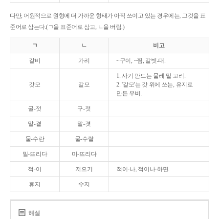
다만, 어원적으로 원형에 더 가까운 형태가 아직 쓰이고 있는 경우에는, 그것을 표
준어로 삼는다.(ㄱ을 표준어로 삼고, ㄴ을 버림.)
ㄱ
ㄴ
비고
갈비
가리
~구이, ~찜, 갈빗-대.
1. 사기 만드는 물레 밑 고리.
갓모
갈모
2. '갈모'는 갓 위에 쓰는, 유지로
만든 우비.
굴-젓
구-젓
말-곁
말-겻
물-수란
물-수랄
밀-뜨리다
미-뜨리다
적-이
저으기
적이-나, 적이나-하면.
휴지
수지
해설