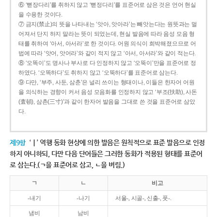
⑥ ‘뻗장다리’를 취하지 않고 ‘뻗정다리’를 표준어로 삼은 것은 언어 현실
을 수용한 것이다.
⑦ 금지(禁止)의 뜻을 나타내는 ‘앗아, 앗아라’는 빼앗는다는 원뜻과는 멀
어져서 단지 하지 말라는 뜻이 되었는데, 현실 발음에 따라 음성 모음 형
태를 취하여 ‘아서, 아서라’로 한 것이다. 어원 의식이 희박해졌으므로 어
법에 따라 ‘앗어, 앗어라’와 같이 적지 않고 ‘아서, 아서라’와 같이 적는다.
⑧ ‘오똑이’도 명사나 부사로 다 인정하지 않고 ‘오뚝이’만을 표준어로 정
하였다. ‘오똑하다’도 취하지 않고 ‘오뚝하다’를 표준어로 삼는다.
⑨ 다만, ‘부주, 사둔, 삼춘’은 널리 쓰이는 형태이나, 이들은 한자어 어원
을 의식하는 경향이 커서 음성 모음화를 인정하지 않고 ‘부조(扶助), 사돈
(査頓), 삼촌(三寸)’과 같이 한자어 발음을 그대로 쓴 것을 표준어로 삼았
다.
제9항
‘ㅣ’ 역행 동화 현상에 의한 발음은 원칙적으로 표준 발음으로 인정
하지 아니하되, 다만 다음 단어들은 그러한 동화가 적용된 형태를 표준어
로 삼는다.(ㄱ을 표준어로 삼고, ㄴ을 버림.)
ㄱ
ㄴ
비고
-내기
-나기
서울-, 시골-, 신출-, 풋-.
냄비
남비