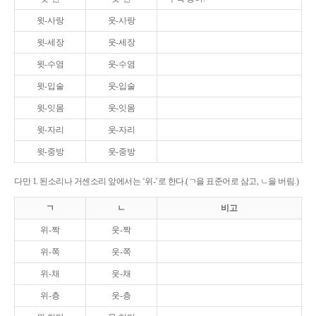
윗-사랑
웃-사랑
윗-세장
웃-세장
윗-수염
웃-수염
윗-입술
웃-입술
윗-잇몸
웃-잇몸
윗-자리
웃-자리
윗-중방
웃-중방
다만 1. 된소리나 거센소리 앞에서는 ‘위-’로 한다.(ㄱ을 표준어로 삼고, ㄴ을 버림.)
ㄱ
ㄴ
비고
위-짝
웃-짝
위-쪽
웃-쪽
위-채
웃-채
위-층
웃-층