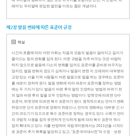
해 우리말에 동화되지 않은 모든 외국어를 포함하는 반면, 이 조항의 ‘외
래어’는 우리말에 편입된 말만을 이르는 좁은 개념이다.
제2장 발음 변화에 따른 표준어 규정
해설
시간의 흐름에 따라 어떤 어휘는 자음과 모음의 발음이 달라지고 길이가
줄어드는 등의 변화를 입게 된다. 어문 규범을 자주 바꾸는 것은 바람직
하지 않으므로 발음에 다소의 변화를 입어도 표준어를 곧바로 바꾸지는
않지만, 발음 변화의 정도가 심하거나 발음이 변한 지 오래되어 대부분의
교양 있는 서울 지역 사람들이 바뀐 발음으로 말을 하는 경우에는 표준어
를 새로이 정하게 된다. 발음 변화에 따라 새로이 표준어를 정하는 방법
에는 두 가지가 있다. 발음이 바뀐 후의 말만 인정하는 방법과 바뀌기 전
의 말과 바뀐 후의 말을 모두 인정하는 방법이다. 앞엣것에 따르면 단수
표준어, 뒤엣것에 따르면 복수 표준어가 된다. 원칙적으로는 언어가 변화
하였으면 단수 표준어로 정해야 하겠으나, 언어의 변화에는 대부분 긴 시
간의 과도기가 있으므로 복수 표준어로 정하는 경우도 있다. 사회가 언어
의 규범적 사용을 점차 유연하게 인식하게 됨에 따라 복수 표준어 역시
점차 확대되고 있다. 이를 반영하여 국립국어원에서는 2011년을 시작으
로 표준어 추가 목록을 발표하고 있고, “표준국어대사전”의 수정ㆍ보완