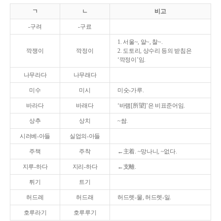
ㄱ
ㄴ
비고
-구려
-구료
1. 서울~, 알~, 찰~.
깍쟁이
깍정이
2. 도토리, 상수리 등의 받침은
‘깍정이’임.
나무라다
나무래다
미수
미시
미숫-가루.
바라다
바래다
‘바램[所望]’은 비표준어임.
상추
상치
~쌈.
시러베-아들
실업의-아들
주책
주착
←主着. ~망나니, ~없다.
지루-하다
지리-하다
←支離.
튀기
트기
허드레
허드래
허드렛-물, 허드렛-일.
호루라기
호루루기