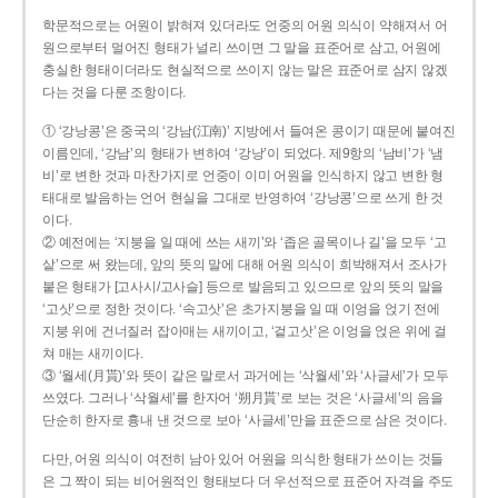
학문적으로는 어원이 밝혀져 있더라도 언중의 어원 의식이 약해져서 어
원으로부터 멀어진 형태가 널리 쓰이면 그 말을 표준어로 삼고, 어원에
충실한 형태이더라도 현실적으로 쓰이지 않는 말은 표준어로 삼지 않겠
다는 것을 다룬 조항이다.
① ‘강낭콩’은 중국의 ‘강남(江南)’ 지방에서 들여온 콩이기 때문에 붙여진
이름인데, ‘강남’의 형태가 변하여 ‘강낭’이 되었다. 제9항의 ‘남비’가 ‘냄
비’로 변한 것과 마찬가지로 언중이 이미 어원을 인식하지 않고 변한 형
태대로 발음하는 언어 현실을 그대로 반영하여 ‘강낭콩’으로 쓰게 한 것
이다.
② 예전에는 ‘지붕을 일 때에 쓰는 새끼’와 ‘좁은 골목이나 길’을 모두 ‘고
샅’으로 써 왔는데, 앞의 뜻의 말에 대해 어원 의식이 희박해져서 조사가
붙은 형태가 [고사시/고사슬] 등으로 발음되고 있으므로 앞의 뜻의 말을
‘고삿’으로 정한 것이다. ‘속고삿’은 초가지붕을 일 때 이엉을 얹기 전에
지붕 위에 건너질러 잡아매는 새끼이고, ‘겉고삿’은 이엉을 얹은 위에 걸
쳐 매는 새끼이다.
③ ‘월세(月貰)’와 뜻이 같은 말로서 과거에는 ‘삭월세’와 ‘사글세’가 모두
쓰였다. 그러나 ‘삭월세’를 한자어 ‘朔月貰’로 보는 것은 ‘사글세’의 음을
단순히 한자로 흉내 낸 것으로 보아 ‘사글세’만을 표준으로 삼은 것이다.
다만, 어원 의식이 여전히 남아 있어 어원을 의식한 형태가 쓰이는 것들
은 그 짝이 되는 비어원적인 형태보다 더 우선적으로 표준어 자격을 주도