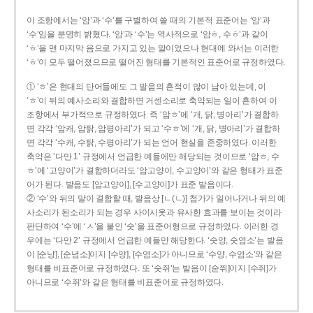
이 조항에서는 ‘암’과 ‘수’를 구별하여 쓸 때의 기본적 표준어는 ‘암’과
‘수’임을 분명히 밝혔다. ‘암’과 ‘수’는 역사적으로 ‘암ㅎ, 수ㅎ’과 같이
‘ㅎ’을 맨 마지막 음으로 가지고 있는 말이었으나 현대에 와서는 이러한
‘ㅎ’이 모두 떨어졌으므로 떨어진 형태를 기본적인 표준어로 규정하였다.
① ‘ㅎ’은 현대의 단어들에도 그 발음의 흔적이 많이 남아 있는데, 이
‘ㅎ’이 뒤의 예사소리와 결합하면 거센소리로 축약되는 일이 흔하여 이
조항에서 부가적으로 규정하였다. 즉 ‘암ㅎ’에 ‘개, 닭, 병아리’가 결합하
면 각각 ‘암캐, 암탉, 암평아리’가 되고 ‘수ㅎ’에 ‘개, 닭, 병아리’가 결합하
면 각각 ‘수캐, 수탉, 수평아리’가 되는 언어 현실을 존중하였다. 이러한
축약은 ‘다만 1’ 규정에서 언급한 예들에만 해당되는 것이므로 ‘암ㅎ, 수
ㅎ’에 ‘고양이’가 결합하더라도 ‘암고양이, 수고양이’와 같은 형태가 표준
어가 된다. 발음도 [암고양이], [수고양이]가 표준 발음이다.
② ‘수’와 뒤의 말이 결합할 때, 발음상 [ㄴ(ㄴ)] 첨가가 일어나거나 뒤의 예
사소리가 된소리가 되는 경우 사이시옷과 유사한 효과를 보이는 것이라
판단하여 ‘수’에 ‘ㅅ’을 붙인 ‘숫’을 표준어형으로 규정하였다. 이러한 경
우에는 ‘다만 2’ 규정에서 언급한 예들만 해당한다. ‘숫양, 숫염소’는 발음
이 [순냥], [순념소]이지 [수양], [수염소]가 아니므로 ‘수양, 수염소’와 같은
형태를 비표준어로 규정하였다. 또 ‘숫쥐’는 발음이 [숟쮜]이지 [수쥐]가
아니므로 ‘수쥐’와 같은 형태를 비표준어로 규정하였다.