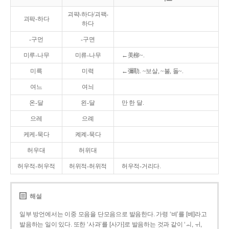
괴퍅-하다/괴팩-
괴팍-하다
하다
-구먼
-구면
미루-나무
미류-나무
←美柳~.
미륵
미력
←彌勒. ~보살, ~불, 돌~.
여느
여늬
온-달
왼-달
만 한 달.
으레
으례
케케-묵다
켸켸-묵다
허우대
허위대
허우적-허우적
허위적-허위적
허우적-거리다.
해설
일부 방언에서는 이중 모음을 단모음으로 발음한다. 가령 ‘벼’를 [베]라고
발음하는 일이 있다. 또한 ‘사과’를 [사가]로 발음하는 것과 같이 ‘ㅚ, ㅟ,