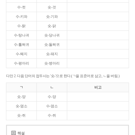
수-컷
숫-것
수-키와
숫-기와
수-탉
숫-닭
수-탕나귀
숫-당나귀
수-톨쩌귀
숫-돌쩌귀
수-퇘지
숫-돼지
수-평아리
숫-병아리
다만 2. 다음 단어의 접두사는 '숫-'으로 한다.(ㄱ을 표준어로 삼고, ㄴ을 버림.)
ㄱ
ㄴ
비고
숫-양
수-양
숫-염소
수-염소
숫-쥐
수-쥐
해설