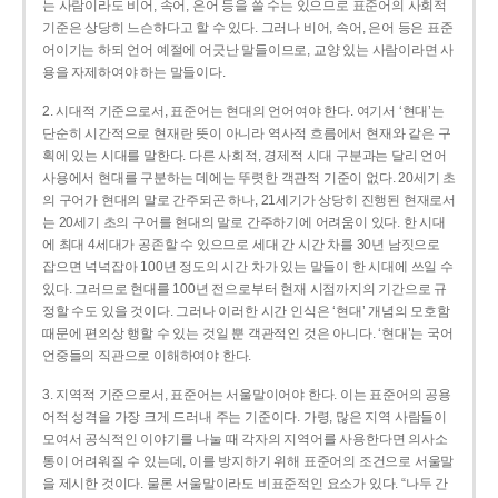
는 사람이라도 비어, 속어, 은어 등을 쓸 수는 있으므로 표준어의 사회적
기준은 상당히 느슨하다고 할 수 있다. 그러나 비어, 속어, 은어 등은 표준
어이기는 하되 언어 예절에 어긋난 말들이므로, 교양 있는 사람이라면 사
용을 자제하여야 하는 말들이다.
2. 시대적 기준으로서, 표준어는 현대의 언어여야 한다. 여기서 ‘현대’는
단순히 시간적으로 현재란 뜻이 아니라 역사적 흐름에서 현재와 같은 구
획에 있는 시대를 말한다. 다른 사회적, 경제적 시대 구분과는 달리 언어
사용에서 현대를 구분하는 데에는 뚜렷한 객관적 기준이 없다. 20세기 초
의 구어가 현대의 말로 간주되곤 하나, 21세기가 상당히 진행된 현재로서
는 20세기 초의 구어를 현대의 말로 간주하기에 어려움이 있다. 한 시대
에 최대 4세대가 공존할 수 있으므로 세대 간 시간 차를 30년 남짓으로
잡으면 넉넉잡아 100년 정도의 시간 차가 있는 말들이 한 시대에 쓰일 수
있다. 그러므로 현대를 100년 전으로부터 현재 시점까지의 기간으로 규
정할 수도 있을 것이다. 그러나 이러한 시간 인식은 ‘현대’ 개념의 모호함
때문에 편의상 행할 수 있는 것일 뿐 객관적인 것은 아니다. ‘현대’는 국어
언중들의 직관으로 이해하여야 한다.
3. 지역적 기준으로서, 표준어는 서울말이어야 한다. 이는 표준어의 공용
어적 성격을 가장 크게 드러내 주는 기준이다. 가령, 많은 지역 사람들이
모여서 공식적인 이야기를 나눌 때 각자의 지역어를 사용한다면 의사소
통이 어려워질 수 있는데, 이를 방지하기 위해 표준어의 조건으로 서울말
을 제시한 것이다. 물론 서울말이라도 비표준적인 요소가 있다. “나두 간