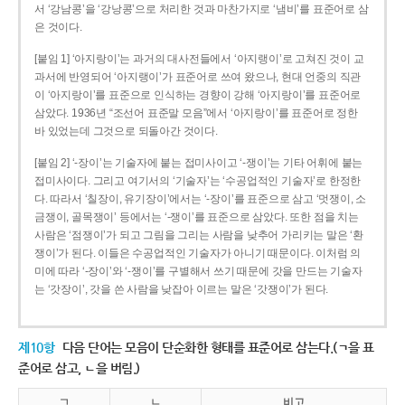
서 ‘강남콩’을 ‘강낭콩’으로 처리한 것과 마찬가지로 ‘냄비’를 표준어로 삼
은 것이다.
[붙임 1] ‘아지랑이’는 과거의 대사전들에서 ‘아지랭이’로 고쳐진 것이 교
과서에 반영되어 ‘아지랭이’가 표준어로 쓰여 왔으나, 현대 언중의 직관
이 ‘아지랑이’를 표준으로 인식하는 경향이 강해 ‘아지랑이’를 표준어로
삼았다. 1936년 “조선어 표준말 모음”에서 ‘아지랑이’를 표준어로 정한
바 있었는데 그것으로 되돌아간 것이다.
[붙임 2] ‘-장이’는 기술자에 붙는 접미사이고 ‘-쟁이’는 기타 어휘에 붙는
접미사이다. 그리고 여기서의 ‘기술자’는 ‘수공업적인 기술자’로 한정한
다. 따라서 ‘칠장이, 유기장이’에서는 ‘-장이’를 표준으로 삼고 ‘멋쟁이, 소
금쟁이, 골목쟁이’ 등에서는 ‘-쟁이’를 표준으로 삼았다. 또한 점을 치는
사람은 ‘점쟁이’가 되고 그림을 그리는 사람을 낮추어 가리키는 말은 ‘환
쟁이’가 된다. 이들은 수공업적인 기술자가 아니기 때문이다. 이처럼 의
미에 따라 ‘-장이’와 ‘-쟁이’를 구별해서 쓰기 때문에 갓을 만드는 기술자
는 ‘갓장이’, 갓을 쓴 사람을 낮잡아 이르는 말은 ‘갓쟁이’가 된다.
제10항
다음 단어는 모음이 단순화한 형태를 표준어로 삼는다.(ㄱ을 표
준어로 삼고, ㄴ을 버림.)
ㄱ
ㄴ
비고