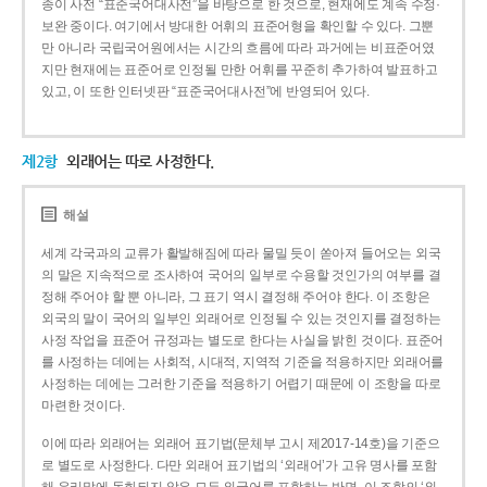
종이 사전 “표준국어대사전”을 바탕으로 한 것으로, 현재에도 계속 수정·
보완 중이다. 여기에서 방대한 어휘의 표준어형을 확인할 수 있다. 그뿐
만 아니라 국립국어원에서는 시간의 흐름에 따라 과거에는 비표준어였
지만 현재에는 표준어로 인정될 만한 어휘를 꾸준히 추가하여 발표하고
있고, 이 또한 인터넷판 “표준국어대사전”에 반영되어 있다.
제2항
외래어는 따로 사정한다.
해설
세계 각국과의 교류가 활발해짐에 따라 물밀 듯이 쏟아져 들어오는 외국
의 말은 지속적으로 조사하여 국어의 일부로 수용할 것인가의 여부를 결
정해 주어야 할 뿐 아니라, 그 표기 역시 결정해 주어야 한다. 이 조항은
외국의 말이 국어의 일부인 외래어로 인정될 수 있는 것인지를 결정하는
사정 작업을 표준어 규정과는 별도로 한다는 사실을 밝힌 것이다. 표준어
를 사정하는 데에는 사회적, 시대적, 지역적 기준을 적용하지만 외래어를
사정하는 데에는 그러한 기준을 적용하기 어렵기 때문에 이 조항을 따로
마련한 것이다.
이에 따라 외래어는 외래어 표기법(문체부 고시 제2017-14호)을 기준으
로 별도로 사정한다. 다만 외래어 표기법의 ‘외래어’가 고유 명사를 포함