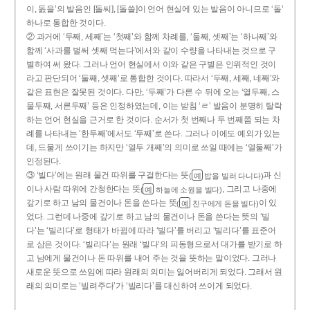
이, 돐을’의 발음인 [돌씨], [돌쓸]이 언어 현실에 있는 발음이 아니므로 ‘돌’
하나로 통합한 것이다.
② 과거에 ‘두째, 세째’는 ‘첫째’와 함께 차례를, ‘둘째, 셋째’는 ‘하나째’와
함께 ‘사과를 벌써 셋째 먹는다’에서와 같이 수량을 나타내는 것으로 구
별하여 써 왔다. 그러나 언어 현실에서 이와 같은 구별은 인위적인 것이
라고 판단되어 ‘둘째, 셋째’로 통합한 것이다. 따라서 ‘두째, 세째, 네째’와
같은 표현은 잘못된 것이다. 다만, ‘두째’가 다른 수 뒤에 오는 ‘열두째, 스
물두째, 서른두째’ 등은 인정하였는데, 이는 받침 ‘ㄹ’ 발음이 분명히 탈락
하는 언어 현실을 근거로 한 것이다. 순서가 첫 번째나 두 번째쯤 되는 차
례를 나타내는 ‘한두째’에서도 ‘두째’로 쓴다. 그러나 이에도 예외가 있는
데, 드물게 쓰이기는 하지만 ‘열두 개째’의 의미로 쓰일 때에는 ‘열둘째’가
인정된다.
③ ‘빌다’에는 원래 물건 따위를 구걸한다는 뜻
과 신
(
밥을 빌러 다니다)
예
이나 사람 따위에 간청한다는 뜻
, 그리고 나중에
(
하늘에 소원을 빌다)
예
갚기로 하고 남의 물건이나 돈을 쓴다는 뜻
이 있
(
친구에게 돈을 빌다)
예
었다. 그런데 나중에 갚기로 하고 남의 물건이나 돈을 쓴다는 뜻의 ‘빌
다’는 ‘빌리다’로 형태가 바뀜에 따라 ‘빌다’를 버리고 ‘빌리다’를 표준어
로 삼은 것이다. ‘빌리다’는 원래 ‘빌다’의 피동형으로서 대가를 받기로 하
고 남에게 물건이나 돈 따위를 내어 주는 것을 뜻하는 말이었다. 그러나
새로운 뜻으로 쓰임에 따라 원래의 의미는 잃어버리게 되었다. 그래서 원
래의 의미로는 ‘빌려주다’가 ‘빌리다’를 대신하여 쓰이게 되었다.