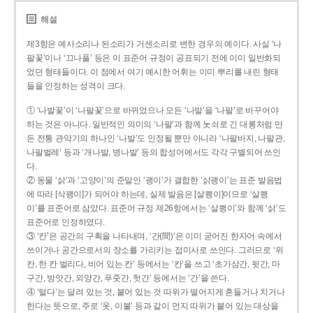
해설
제3항은 예사소리나 된소리가 거센소리로 변한 경우의 예이다. 사실 ‘나
팔꽃’이나 ‘끄나풀’ 등은 이 표준어 규정이 공표되기 전에 이미 일반화되
었던 형태들이다. 이 점에서 여기 예시한 어휘는 이미 뿌리를 내린 형태
들을 인정하는 성격이 크다.
① ‘나발꽃’이 ‘나팔꽃’으로 바뀌었으나 모든 ‘나발’을 ‘나팔’로 바꾸어야
하는 것은 아니다. 일반적인 의미의 ‘나팔’과 함께 놋쇠로 긴 대롱처럼 만
든 전통 관악기의 하나인 ‘나발’도 인정될 뿐만 아니라 ‘나팔바지, 나팔관,
나팔벌레’ 등과 ‘개나발, 병나발’ 등의 합성어에서도 각각 구별되어 쓰인
다.
② 동물 ‘삵’과 ‘고양이’의 준말인 ‘괭이’가 결합한 ‘삵괭이’는 표준 발음법
에 따라 [삭꽹이]가 되어야 하는데, 실제 발음은 [살쾡이]이므로 ‘살쾡
이’를 표준어로 삼았다. 표준어 규정 제26항에서는 ‘살쾡이’와 함께 ‘삵’도
표준어로 인정하였다.
③ ‘칸’은 공간의 구획을 나타내며, ‘간(間)’은 이미 굳어진 한자어 속에서
쓰이거나 공간으로서의 장소를 가리키는 접미사로 쓰인다. 그러므로 ‘위
칸, 한 칸 벌리다, 비어 있는 칸’ 등에서는 ‘칸’을 쓰고 ‘초가삼간, 뒷간, 마
구간, 방앗간, 외양간, 푸줏간, 헛간’ 등에서는 ‘간’을 쓴다.
④ ‘털다’는 달려 있는 것, 붙어 있는 것 따위가 떨어지게 흔들거나 치거나
한다는 뜻으로, 주로 ‘옷, 이불’ 등과 같이 먼지 따위가 붙어 있는 대상을