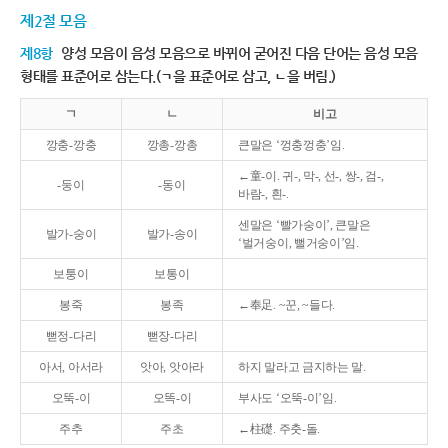
제2절 모음
제8항
양성 모음이 음성 모음으로 바뀌어 굳어진 다음 단어는 음성 모음
형태를 표준어로 삼는다.(ㄱ을 표준어로 삼고, ㄴ을 버림.)
ㄱ
ㄴ
비고
깡충-깡충
깡총-깡총
큰말은 ‘껑충껑충’임.
←童-이. 귀-, 막-, 선-, 쌍-, 검-,
-둥이
-동이
바람-, 흰-.
센말은 ‘빨가숭이’, 큰말은
발가-숭이
발가-송이
‘벌거숭이, 뻘거숭이’임.
보퉁이
보통이
봉죽
봉족
←奉足. ~꾼, ~들다.
뻗정-다리
뻗장-다리
아서, 아서라
앗아, 앗아라
하지 말라고 금지하는 말.
오뚝-이
오똑-이
부사도 ‘오뚝-이’임.
주추
주초
←柱礎. 주춧-돌.