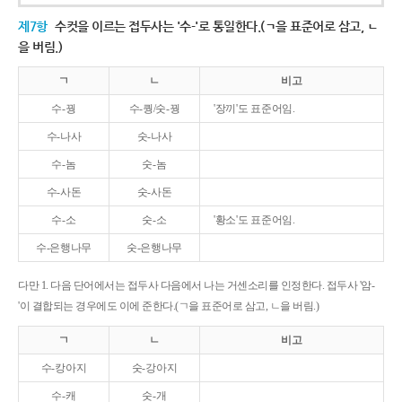
제7항
수컷을 이르는 접두사는 '수-'로 통일한다.(ㄱ을 표준어로 삼고, ㄴ
을 버림.)
ㄱ
ㄴ
비고
수-꿩
수-퀑/숫-꿩
'장끼'도 표준어임.
수-나사
숫-나사
수-놈
숫-놈
수-사돈
숫-사돈
수-소
숫-소
'황소'도 표준어임.
수-은행나무
숫-은행나무
다만 1. 다음 단어에서는 접두사 다음에서 나는 거센소리를 인정한다. 접두사 '암-
'이 결합되는 경우에도 이에 준한다.(ㄱ을 표준어로 삼고, ㄴ을 버림.)
ㄱ
ㄴ
비고
수-캉아지
숫-강아지
수-캐
숫-개