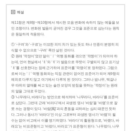
해설
제11항은 제8항~제10항에서 제시한 모음 변화에 속하지 않는 예들을 보
인 조항이다. 변화된 발음이 굳어진 경우 그것을 표준으로 삼는다는 원칙
은 동일하게 적용된다.
① ‘-구려’와 ‘-구료’는 미묘한 의미 차가 있는 듯도 하나 언중이 분명히 의
식할 수 없으므로 ‘-구려’ 쪽만 살린 것이다.
② 원래 ‘깍정이’였던 말이 ‘ㅣ’ 역행 동화를 겪으면 ‘깍젱이’가 되어야 하
는데, 언어 현실에서 ‘ㅐ’와 ‘ㅔ’가 발음으로 뚜렷이 구별되지 않고 표기상
‘ㅐ’를 선호한다는 점에 근거하여 표준어를 ‘깍쟁이’로 정하였다. 그럼으
로써 이는 ‘ㅣ’ 역행 동화와는 직접 관련이 없어진 표준어가 되어 제9항의
예외로 다루지 않고 여기에서 다루게 된 것이다. 그러나 밤나무, 떡갈나
무 따위의 열매를 싸고 있는 술잔 모양의 받침을 뜻하는 ‘깍정이’는 원래
의 말을 그대로 두었다.
③ ‘나무래다, 바래다’는 방언으로 해석하여 ‘나무라다, 바라다’를 표준어
로 삼았다. 그런데 근래 ‘바라다’에서 파생된 명사 ‘바람’을 ‘바램’으로 잘
못 쓰는 경향이 있다. ‘바람[風]’과의 혼동을 피하려는 심리 때문인 듯하
다. 그러나 동사가 ‘바라다’인 이상 그로부터 파생된 명사가 ‘바램’이 될
수는 없어 비고에서 이를 명기하였다. ‘바라다’의 활용형으로, ‘바랬다, 바
래요’는 비표준형이고 ‘바랐다, 바라요’가 표준형이 된다. ‘나무랐다, 나무