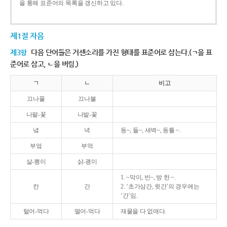
을 통해 표준어의 목록을 갱신하고 있다.
제1절 자음
제3항
다음 단어들은 거센소리를 가진 형태를 표준어로 삼는다.(ㄱ을 표
준어로 삼고, ㄴ을 버림.)
ㄱ
ㄴ
비고
끄나풀
끄나불
나팔-꽃
나발-꽃
녘
녁
동~, 들~, 새벽~, 동틀 ~.
부엌
부억
살-쾡이
삵-괭이
1. ~막이, 빈~, 방 한 ~.
칸
간
2. ‘초가삼간, 윗간’의 경우에는
‘간’임.
털어-먹다
떨어-먹다
재물을 다 없애다.