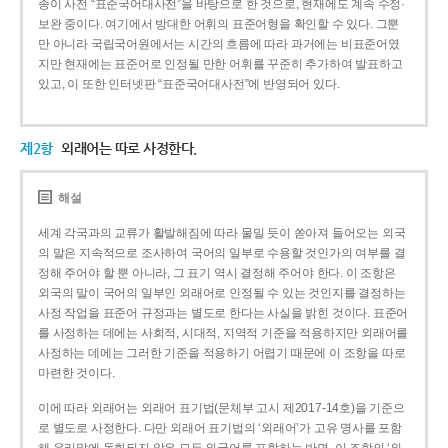
종이 사전 “표준국어대사전”을 바탕으로 한 것으로, 현재에도 계속 수정·
보완 중이다. 여기에서 방대한 어휘의 표준어형을 확인할 수 있다. 그뿐
만 아니라 국립국어원에서는 시간의 흐름에 따라 과거에는 비표준어였
지만 현재에는 표준어로 인정될 만한 어휘를 꾸준히 추가하여 발표하고
있고, 이 또한 인터넷판 “표준국어대사전”에 반영되어 있다.
제2항
외래어는 따로 사정한다.
해설
세계 각국과의 교류가 활발해짐에 따라 물밀 듯이 쏟아져 들어오는 외국
의 말은 지속적으로 조사하여 국어의 일부로 수용할 것인가의 여부를 결
정해 주어야 할 뿐 아니라, 그 표기 역시 결정해 주어야 한다. 이 조항은
외국의 말이 국어의 일부인 외래어로 인정될 수 있는 것인지를 결정하는
사정 작업을 표준어 규정과는 별도로 한다는 사실을 밝힌 것이다. 표준어
를 사정하는 데에는 사회적, 시대적, 지역적 기준을 적용하지만 외래어를
사정하는 데에는 그러한 기준을 적용하기 어렵기 때문에 이 조항을 따로
마련한 것이다.
이에 따라 외래어는 외래어 표기법(문체부 고시 제2017-14호)을 기준으
로 별도로 사정한다. 다만 외래어 표기법의 ‘외래어’가 고유 명사를 포함