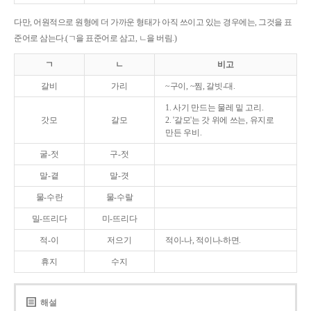
다만, 어원적으로 원형에 더 가까운 형태가 아직 쓰이고 있는 경우에는, 그것을 표
준어로 삼는다.(ㄱ을 표준어로 삼고, ㄴ을 버림.)
ㄱ
ㄴ
비고
갈비
가리
~구이, ~찜, 갈빗-대.
1. 사기 만드는 물레 밑 고리.
갓모
갈모
2. '갈모'는 갓 위에 쓰는, 유지로
만든 우비.
굴-젓
구-젓
말-곁
말-겻
물-수란
물-수랄
밀-뜨리다
미-뜨리다
적-이
저으기
적이-나, 적이나-하면.
휴지
수지
해설