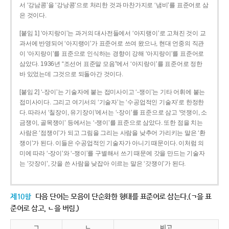
서 ‘강남콩’을 ‘강낭콩’으로 처리한 것과 마찬가지로 ‘냄비’를 표준어로 삼
은 것이다.
[붙임 1] ‘아지랑이’는 과거의 대사전들에서 ‘아지랭이’로 고쳐진 것이 교
과서에 반영되어 ‘아지랭이’가 표준어로 쓰여 왔으나, 현대 언중의 직관
이 ‘아지랑이’를 표준으로 인식하는 경향이 강해 ‘아지랑이’를 표준어로
삼았다. 1936년 “조선어 표준말 모음”에서 ‘아지랑이’를 표준어로 정한
바 있었는데 그것으로 되돌아간 것이다.
[붙임 2] ‘-장이’는 기술자에 붙는 접미사이고 ‘-쟁이’는 기타 어휘에 붙는
접미사이다. 그리고 여기서의 ‘기술자’는 ‘수공업적인 기술자’로 한정한
다. 따라서 ‘칠장이, 유기장이’에서는 ‘-장이’를 표준으로 삼고 ‘멋쟁이, 소
금쟁이, 골목쟁이’ 등에서는 ‘-쟁이’를 표준으로 삼았다. 또한 점을 치는
사람은 ‘점쟁이’가 되고 그림을 그리는 사람을 낮추어 가리키는 말은 ‘환
쟁이’가 된다. 이들은 수공업적인 기술자가 아니기 때문이다. 이처럼 의
미에 따라 ‘-장이’와 ‘-쟁이’를 구별해서 쓰기 때문에 갓을 만드는 기술자
는 ‘갓장이’, 갓을 쓴 사람을 낮잡아 이르는 말은 ‘갓쟁이’가 된다.
제10항
다음 단어는 모음이 단순화한 형태를 표준어로 삼는다.(ㄱ을 표
준어로 삼고, ㄴ을 버림.)
ㄱ
ㄴ
비고