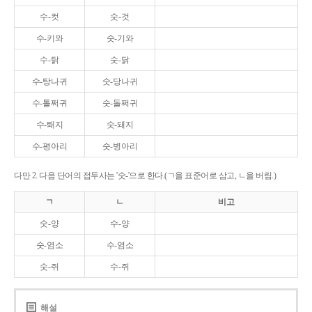
수-컷
숫-것
수-키와
숫-기와
수-탉
숫-닭
수-탕나귀
숫-당나귀
수-톨쩌귀
숫-돌쩌귀
수-퇘지
숫-돼지
수-평아리
숫-병아리
다만 2. 다음 단어의 접두사는 '숫-'으로 한다.(ㄱ을 표준어로 삼고, ㄴ을 버림.)
ㄱ
ㄴ
비고
숫-양
수-양
숫-염소
수-염소
숫-쥐
수-쥐
해설