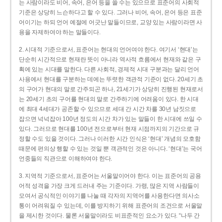
는 사람이라도 비어, 속어, 은어 등을 쓸 수는 있으므로 표준어의 사회적
기준은 상당히 느슨하다고 할 수 있다. 그러나 비어, 속어, 은어 등은 표준
어이기는 하되 언어 예절에 어긋난 말들이므로, 교양 있는 사람이라면 사
용을 자제하여야 하는 말들이다.
2. 시대적 기준으로서, 표준어는 현대의 언어여야 한다. 여기서 ‘현대’는
단순히 시간적으로 현재란 뜻이 아니라 역사적 흐름에서 현재와 같은 구
획에 있는 시대를 말한다. 다른 사회적, 경제적 시대 구분과는 달리 언어
사용에서 현대를 구분하는 데에는 뚜렷한 객관적 기준이 없다. 20세기 초
의 구어가 현대의 말로 간주되곤 하나, 21세기가 상당히 진행된 현재로서
는 20세기 초의 구어를 현대의 말로 간주하기에 어려움이 있다. 한 시대
에 최대 4세대가 공존할 수 있으므로 세대 간 시간 차를 30년 남짓으로
잡으면 넉넉잡아 100년 정도의 시간 차가 있는 말들이 한 시대에 쓰일 수
있다. 그러므로 현대를 100년 전으로부터 현재 시점까지의 기간으로 규
정할 수도 있을 것이다. 그러나 이러한 시간 인식은 ‘현대’ 개념의 모호함
때문에 편의상 행할 수 있는 것일 뿐 객관적인 것은 아니다. ‘현대’는 국어
언중들의 직관으로 이해하여야 한다.
3. 지역적 기준으로서, 표준어는 서울말이어야 한다. 이는 표준어의 공용
어적 성격을 가장 크게 드러내 주는 기준이다. 가령, 많은 지역 사람들이
모여서 공식적인 이야기를 나눌 때 각자의 지역어를 사용한다면 의사소
통이 어려워질 수 있는데, 이를 방지하기 위해 표준어의 조건으로 서울말
을 제시한 것이다. 물론 서울말이라도 비표준적인 요소가 있다. “나두 간