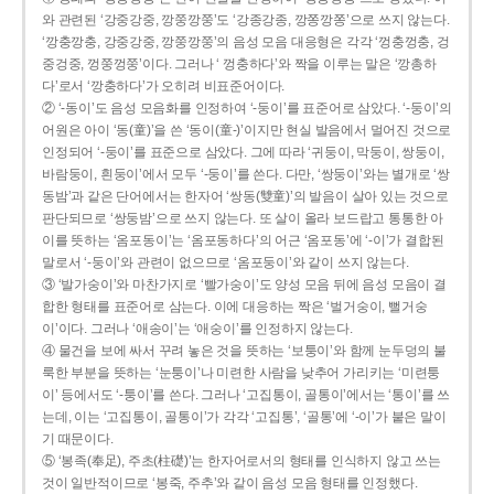
와 관련된 ‘강중강중, 깡쭝깡쭝’도 ‘강종강종, 깡쫑깡쫑’으로 쓰지 않는다.
‘깡충깡충, 강중강중, 깡쭝깡쭝’의 음성 모음 대응형은 각각 ‘껑충껑충, 겅
중겅중, 껑쭝껑쭝’이다. 그러나 ‘ 껑충하다’와 짝을 이루는 말은 ‘깡총하
다’로서 ‘깡충하다’가 오히려 비표준어이다.
② ‘-동이’도 음성 모음화를 인정하여 ‘-둥이’를 표준어로 삼았다. ‘-둥이’의
어원은 아이 ‘동(童)’을 쓴 ‘동이(童-)’이지만 현실 발음에서 멀어진 것으로
인정되어 ‘-둥이’를 표준으로 삼았다. 그에 따라 ‘귀둥이, 막둥이, 쌍둥이,
바람둥이, 흰둥이’에서 모두 ‘-둥이’를 쓴다. 다만, ‘쌍둥이’와는 별개로 ‘쌍
동밤’과 같은 단어에서는 한자어 ‘쌍동(雙童)’의 발음이 살아 있는 것으로
판단되므로 ‘쌍둥밤’으로 쓰지 않는다. 또 살이 올라 보드랍고 통통한 아
이를 뜻하는 ‘옴포동이’는 ‘옴포동하다’의 어근 ‘옴포동’에 ‘-이’가 결합된
말로서 ‘-둥이’와 관련이 없으므로 ‘옴포둥이’와 같이 쓰지 않는다.
③ ‘발가숭이’와 마찬가지로 ‘빨가숭이’도 양성 모음 뒤에 음성 모음이 결
합한 형태를 표준어로 삼는다. 이에 대응하는 짝은 ‘벌거숭이, 뻘거숭
이’이다. 그러나 ‘애송이’는 ‘애숭이’를 인정하지 않는다.
④ 물건을 보에 싸서 꾸려 놓은 것을 뜻하는 ‘보퉁이’와 함께 눈두덩의 불
룩한 부분을 뜻하는 ‘눈퉁이’나 미련한 사람을 낮추어 가리키는 ‘미련퉁
이’ 등에서도 ‘-퉁이’를 쓴다. 그러나 ‘고집통이, 골통이’에서는 ‘통이’를 쓰
는데, 이는 ‘고집통이, 골통이’가 각각 ‘고집통’, ‘골통’에 ‘-이’가 붙은 말이
기 때문이다.
⑤ ‘봉족(奉足), 주초(柱礎)’는 한자어로서의 형태를 인식하지 않고 쓰는
것이 일반적이므로 ‘봉죽, 주추’와 같이 음성 모음 형태를 인정했다.