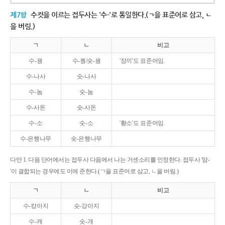
제7항
수컷을 이르는 접두사는 '수-'로 통일한다.(ㄱ을 표준어로 삼고, ㄴ
을 버림.)
ㄱ
ㄴ
비고
수-꿩
수-퀑/숫-꿩
'장끼'도 표준어임.
수-나사
숫-나사
수-놈
숫-놈
수-사돈
숫-사돈
수-소
숫-소
'황소'도 표준어임.
수-은행나무
숫-은행나무
다만 1. 다음 단어에서는 접두사 다음에서 나는 거센소리를 인정한다. 접두사 '암-
'이 결합되는 경우에도 이에 준한다.(ㄱ을 표준어로 삼고, ㄴ을 버림.)
ㄱ
ㄴ
비고
수-캉아지
숫-강아지
수-캐
숫-개