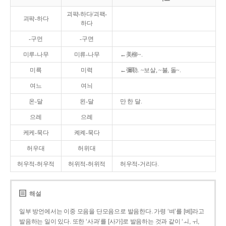
괴퍅-하다/괴팩-
괴팍-하다
하다
-구먼
-구면
미루-나무
미류-나무
←美柳~.
미륵
미력
←彌勒. ~보살, ~불, 돌~.
여느
여늬
온-달
왼-달
만 한 달.
으레
으례
케케-묵다
켸켸-묵다
허우대
허위대
허우적-허우적
허위적-허위적
허우적-거리다.
해설
일부 방언에서는 이중 모음을 단모음으로 발음한다. 가령 ‘벼’를 [베]라고
발음하는 일이 있다. 또한 ‘사과’를 [사가]로 발음하는 것과 같이 ‘ㅚ, ㅟ,