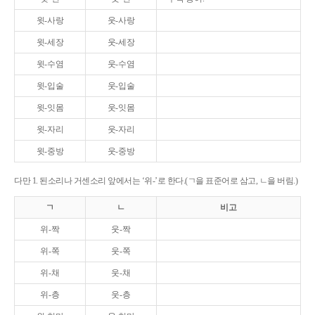
윗-사랑
웃-사랑
윗-세장
웃-세장
윗-수염
웃-수염
윗-입술
웃-입술
윗-잇몸
웃-잇몸
윗-자리
웃-자리
윗-중방
웃-중방
다만 1. 된소리나 거센소리 앞에서는 ‘위-’로 한다.(ㄱ을 표준어로 삼고, ㄴ을 버림.)
ㄱ
ㄴ
비고
위-짝
웃-짝
위-쪽
웃-쪽
위-채
웃-채
위-층
웃-층