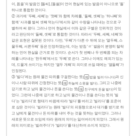
이, 돐을’의 발음인 [돌씨], [돌쓸]이 언어 현실에 있는 발음이 아니므로 ‘돌’
하나로 통합한 것이다.
② 과거에 ‘두째, 세째’는 ‘첫째’와 함께 차례를, ‘둘째, 셋째’는 ‘하나째’와
함께 ‘사과를 벌써 셋째 먹는다’에서와 같이 수량을 나타내는 것으로 구
별하여 써 왔다. 그러나 언어 현실에서 이와 같은 구별은 인위적인 것이
라고 판단되어 ‘둘째, 셋째’로 통합한 것이다. 따라서 ‘두째, 세째, 네째’와
같은 표현은 잘못된 것이다. 다만, ‘두째’가 다른 수 뒤에 오는 ‘열두째, 스
물두째, 서른두째’ 등은 인정하였는데, 이는 받침 ‘ㄹ’ 발음이 분명히 탈락
하는 언어 현실을 근거로 한 것이다. 순서가 첫 번째나 두 번째쯤 되는 차
례를 나타내는 ‘한두째’에서도 ‘두째’로 쓴다. 그러나 이에도 예외가 있는
데, 드물게 쓰이기는 하지만 ‘열두 개째’의 의미로 쓰일 때에는 ‘열둘째’가
인정된다.
③ ‘빌다’에는 원래 물건 따위를 구걸한다는 뜻
과 신
(
밥을 빌러 다니다)
예
이나 사람 따위에 간청한다는 뜻
, 그리고 나중에
(
하늘에 소원을 빌다)
예
갚기로 하고 남의 물건이나 돈을 쓴다는 뜻
이 있
(
친구에게 돈을 빌다)
예
었다. 그런데 나중에 갚기로 하고 남의 물건이나 돈을 쓴다는 뜻의 ‘빌
다’는 ‘빌리다’로 형태가 바뀜에 따라 ‘빌다’를 버리고 ‘빌리다’를 표준어
로 삼은 것이다. ‘빌리다’는 원래 ‘빌다’의 피동형으로서 대가를 받기로 하
고 남에게 물건이나 돈 따위를 내어 주는 것을 뜻하는 말이었다. 그러나
새로운 뜻으로 쓰임에 따라 원래의 의미는 잃어버리게 되었다. 그래서 원
래의 의미로는 ‘빌려주다’가 ‘빌리다’를 대신하여 쓰이게 되었다.