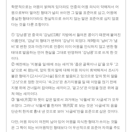
학문적으로는 어원이 밝혀져 있더라도 언중의 어원 의식이 약해져서 어
원으로부터 멀어진 형태가 널리 쓰이면 그 말을 표준어로 삼고, 어원에
충실한 형태이더라도 현실적으로 쓰이지 않는 말은 표준어로 삼지 않겠
다는 것을 다룬 조항이다.
① ‘강낭콩’은 중국의 ‘강남(江南)’ 지방에서 들여온 콩이기 때문에 붙여진
이름인데, ‘강남’의 형태가 변하여 ‘강낭’이 되었다. 제9항의 ‘남비’가 ‘냄
비’로 변한 것과 마찬가지로 언중이 이미 어원을 인식하지 않고 변한 형
태대로 발음하는 언어 현실을 그대로 반영하여 ‘강낭콩’으로 쓰게 한 것
이다.
② 예전에는 ‘지붕을 일 때에 쓰는 새끼’와 ‘좁은 골목이나 길’을 모두 ‘고
샅’으로 써 왔는데, 앞의 뜻의 말에 대해 어원 의식이 희박해져서 조사가
붙은 형태가 [고사시/고사슬] 등으로 발음되고 있으므로 앞의 뜻의 말을
‘고삿’으로 정한 것이다. ‘속고삿’은 초가지붕을 일 때 이엉을 얹기 전에
지붕 위에 건너질러 잡아매는 새끼이고, ‘겉고삿’은 이엉을 얹은 위에 걸
쳐 매는 새끼이다.
③ ‘월세(月貰)’와 뜻이 같은 말로서 과거에는 ‘삭월세’와 ‘사글세’가 모두
쓰였다. 그러나 ‘삭월세’를 한자어 ‘朔月貰’로 보는 것은 ‘사글세’의 음을
단순히 한자로 흉내 낸 것으로 보아 ‘사글세’만을 표준으로 삼은 것이다.
다만, 어원 의식이 여전히 남아 있어 어원을 의식한 형태가 쓰이는 것들
은 그 짝이 되는 비어원적인 형태보다 더 우선적으로 표준어 자격을 주도