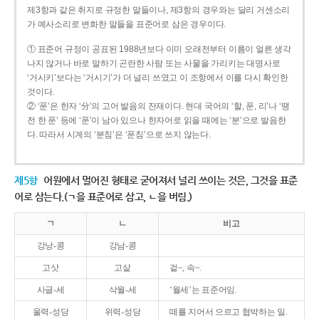
제3항과 같은 취지로 규정한 말들이나, 제3항의 경우와는 달리 거센소리
가 예사소리로 변화한 말들을 표준어로 삼은 경우이다.
① 표준어 규정이 공표된 1988년보다 이미 오래전부터 이름이 얼른 생각
나지 않거나 바로 말하기 곤란한 사람 또는 사물을 가리키는 대명사로
‘거시키’보다는 ‘거시기’가 더 널리 쓰였고 이 조항에서 이를 다시 확인한
것이다.
② ‘푼’은 한자 ‘分’의 고어 발음의 잔재이다. 현대 국어의 ‘할, 푼, 리’나 ‘땡
전 한 푼’ 등에 ‘푼’이 남아 있으나 한자어로 읽을 때에는 ‘분’으로 발음한
다. 따라서 시계의 ‘분침’은 ‘푼침’으로 쓰지 않는다.
제5항
어원에서 멀어진 형태로 굳어져서 널리 쓰이는 것은, 그것을 표준
어로 삼는다.(ㄱ을 표준어로 삼고, ㄴ을 버림.)
ㄱ
ㄴ
비고
강낭-콩
강남-콩
고삿
고샅
겉~, 속~.
사글-세
삭월-세
‘월세’는 표준어임.
울력-성당
위력-성당
떼를 지어서 으르고 협박하는 일.