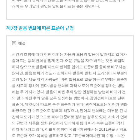
해 우리말에 동화되지 않은 모든 외국어를 포함하는 반면, 이 조항의 ‘외
래어’는 우리말에 편입된 말만을 이르는 좁은 개념이다.
제2장 발음 변화에 따른 표준어 규정
해설
시간의 흐름에 따라 어떤 어휘는 자음과 모음의 발음이 달라지고 길이가
줄어드는 등의 변화를 입게 된다. 어문 규범을 자주 바꾸는 것은 바람직
하지 않으므로 발음에 다소의 변화를 입어도 표준어를 곧바로 바꾸지는
않지만, 발음 변화의 정도가 심하거나 발음이 변한 지 오래되어 대부분의
교양 있는 서울 지역 사람들이 바뀐 발음으로 말을 하는 경우에는 표준어
를 새로이 정하게 된다. 발음 변화에 따라 새로이 표준어를 정하는 방법
에는 두 가지가 있다. 발음이 바뀐 후의 말만 인정하는 방법과 바뀌기 전
의 말과 바뀐 후의 말을 모두 인정하는 방법이다. 앞엣것에 따르면 단수
표준어, 뒤엣것에 따르면 복수 표준어가 된다. 원칙적으로는 언어가 변화
하였으면 단수 표준어로 정해야 하겠으나, 언어의 변화에는 대부분 긴 시
간의 과도기가 있으므로 복수 표준어로 정하는 경우도 있다. 사회가 언어
의 규범적 사용을 점차 유연하게 인식하게 됨에 따라 복수 표준어 역시
점차 확대되고 있다. 이를 반영하여 국립국어원에서는 2011년을 시작으
로 표준어 추가 목록을 발표하고 있고, “표준국어대사전”의 수정ㆍ보완