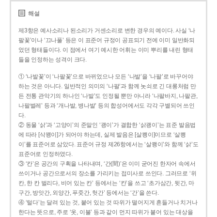
해설
제3항은 예사소리나 된소리가 거센소리로 변한 경우의 예이다. 사실 ‘나
팔꽃’이나 ‘끄나풀’ 등은 이 표준어 규정이 공표되기 전에 이미 일반화되
었던 형태들이다. 이 점에서 여기 예시한 어휘는 이미 뿌리를 내린 형태
들을 인정하는 성격이 크다.
① ‘나발꽃’이 ‘나팔꽃’으로 바뀌었으나 모든 ‘나발’을 ‘나팔’로 바꾸어야
하는 것은 아니다. 일반적인 의미의 ‘나팔’과 함께 놋쇠로 긴 대롱처럼 만
든 전통 관악기의 하나인 ‘나발’도 인정될 뿐만 아니라 ‘나팔바지, 나팔관,
나팔벌레’ 등과 ‘개나발, 병나발’ 등의 합성어에서도 각각 구별되어 쓰인
다.
② 동물 ‘삵’과 ‘고양이’의 준말인 ‘괭이’가 결합한 ‘삵괭이’는 표준 발음법
에 따라 [삭꽹이]가 되어야 하는데, 실제 발음은 [살쾡이]이므로 ‘살쾡
이’를 표준어로 삼았다. 표준어 규정 제26항에서는 ‘살쾡이’와 함께 ‘삵’도
표준어로 인정하였다.
③ ‘칸’은 공간의 구획을 나타내며, ‘간(間)’은 이미 굳어진 한자어 속에서
쓰이거나 공간으로서의 장소를 가리키는 접미사로 쓰인다. 그러므로 ‘위
칸, 한 칸 벌리다, 비어 있는 칸’ 등에서는 ‘칸’을 쓰고 ‘초가삼간, 뒷간, 마
구간, 방앗간, 외양간, 푸줏간, 헛간’ 등에서는 ‘간’을 쓴다.
④ ‘털다’는 달려 있는 것, 붙어 있는 것 따위가 떨어지게 흔들거나 치거나
한다는 뜻으로, 주로 ‘옷, 이불’ 등과 같이 먼지 따위가 붙어 있는 대상을