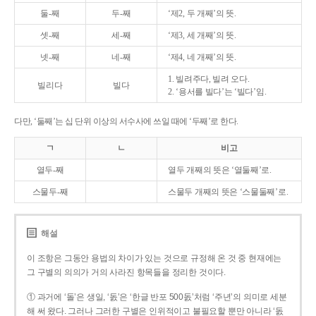
둘-째
두-째
‘제2, 두 개째’의 뜻.
셋-째
세-째
‘제3, 세 개째’의 뜻.
넷-째
네-째
‘제4, 네 개째’의 뜻.
1. 빌려주다, 빌려 오다.
빌리다
빌다
2. ‘용서를 빌다’는 ‘빌다’임.
다만, ‘둘째’는 십 단위 이상의 서수사에 쓰일 때에 ‘두째’로 한다.
ㄱ
ㄴ
비고
열두-째
열두 개째의 뜻은 ‘열둘째’로.
스물두-째
스물두 개째의 뜻은 ‘스물둘째’로.
해설
이 조항은 그동안 용법의 차이가 있는 것으로 규정해 온 것 중 현재에는
그 구별의 의의가 거의 사라진 항목들을 정리한 것이다.
① 과거에 ‘돌’은 생일, ‘돐’은 ‘한글 반포 500돐’처럼 ‘주년’의 의미로 세분
해 써 왔다. 그러나 그러한 구별은 인위적이고 불필요할 뿐만 아니라 ‘돐