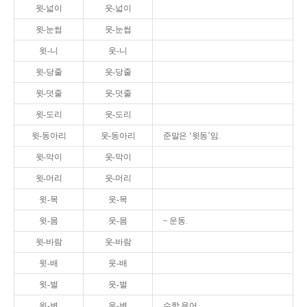
윗-넓이
웃-넓이
윗-눈썹
웃-눈썹
윗-니
웃-니
윗-당줄
웃-당줄
윗-덧줄
웃-덧줄
윗-도리
웃-도리
윗-동아리
웃-동아리
준말은 ‘윗동’임.
윗-막이
웃-막이
윗-머리
웃-머리
윗-목
웃-목
윗-몸
웃-몸
~ 운동.
윗-바람
웃-바람
윗-배
웃-배
윗-벌
웃-벌
윗-변
웃-변
수학 용어.