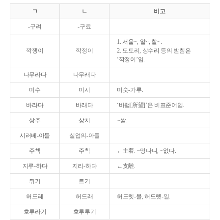
ㄱ
ㄴ
비고
-구려
-구료
1. 서울~, 알~, 찰~.
깍쟁이
깍정이
2. 도토리, 상수리 등의 받침은
‘깍정이’임.
나무라다
나무래다
미수
미시
미숫-가루.
바라다
바래다
‘바램[所望]’은 비표준어임.
상추
상치
~쌈.
시러베-아들
실업의-아들
주책
주착
←主着. ~망나니, ~없다.
지루-하다
지리-하다
←支離.
튀기
트기
허드레
허드래
허드렛-물, 허드렛-일.
호루라기
호루루기