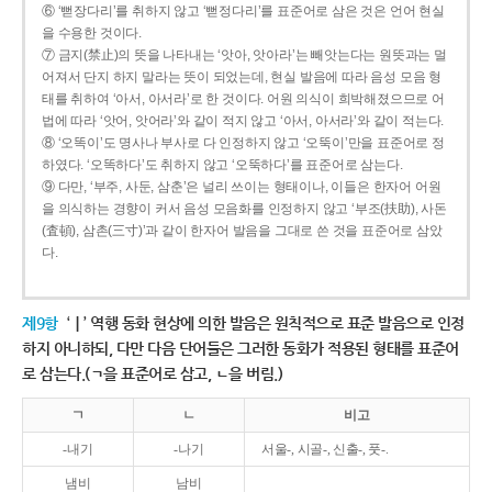
⑥ ‘뻗장다리’를 취하지 않고 ‘뻗정다리’를 표준어로 삼은 것은 언어 현실
을 수용한 것이다.
⑦ 금지(禁止)의 뜻을 나타내는 ‘앗아, 앗아라’는 빼앗는다는 원뜻과는 멀
어져서 단지 하지 말라는 뜻이 되었는데, 현실 발음에 따라 음성 모음 형
태를 취하여 ‘아서, 아서라’로 한 것이다. 어원 의식이 희박해졌으므로 어
법에 따라 ‘앗어, 앗어라’와 같이 적지 않고 ‘아서, 아서라’와 같이 적는다.
⑧ ‘오똑이’도 명사나 부사로 다 인정하지 않고 ‘오뚝이’만을 표준어로 정
하였다. ‘오똑하다’도 취하지 않고 ‘오뚝하다’를 표준어로 삼는다.
⑨ 다만, ‘부주, 사둔, 삼춘’은 널리 쓰이는 형태이나, 이들은 한자어 어원
을 의식하는 경향이 커서 음성 모음화를 인정하지 않고 ‘부조(扶助), 사돈
(査頓), 삼촌(三寸)’과 같이 한자어 발음을 그대로 쓴 것을 표준어로 삼았
다.
제9항
‘ㅣ’ 역행 동화 현상에 의한 발음은 원칙적으로 표준 발음으로 인정
하지 아니하되, 다만 다음 단어들은 그러한 동화가 적용된 형태를 표준어
로 삼는다.(ㄱ을 표준어로 삼고, ㄴ을 버림.)
ㄱ
ㄴ
비고
-내기
-나기
서울-, 시골-, 신출-, 풋-.
냄비
남비