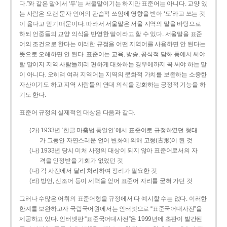
다.”와 같은 말에서 ‘두’는 서울말이기는 하지만 표준어는 아니다. 교양 있
는 사람은 오랜 문자 언어의 관습적 쓰임에 영향을 받아 ‘도’라고 쓰는 것
이 옳다고 믿기 때문이다. 따라서 서울말은 서울 지역의 말을 바탕으로
하되 언중들의 교양 의식을 반영한 말이라고 할 수 있다. 서울말을 표준
어의 조건으로 한다는 이러한 규정을 어떤 지역어를 사용하면 안 된다는
뜻으로 오해하면 안 된다. 표준어는 교육, 방송, 공식적 담화 등에서 써야
할 말이지 지역 사람들끼리 편하게 대화하는 경우에까지 꼭 써야 하는 말
이 아니다. 오히려 여러 지역어는 지역의 문화적 가치를 보존하는 소중한
자산이기도 하고 지역 사람들의 연대 의식을 강화하는 긍정적 기능을 하
기도 한다.
표준어 규정의 실제적인 대상은 다음과 같다.
(가) 1933년 ‘한글 마춤법 통일안’에서 표준어로 규정하였던 형태
가 그동안 자연스러운 언어 변화에 의해 고형(古形)이 된 것
(나) 1933년 당시 미처 사정의 대상이 되지 않아 표준어로서의 자
격을 인정받을 기회가 없었던 것
(다) 각 사전에서 달리 처리하여 정리가 필요한 것
(라) 방언, 신조어 등이 세력을 얻어 표준어 자리를 굳혀 가던 것
그러나 수많은 어휘의 표준어형을 규정에서 다 예시할 수는 없다. 이러한
한계를 보완하고자 국립국어원에서는 인터넷으로 “표준국어대사전”을
제공하고 있다. 인터넷판 “표준국어대사전”은 1999년에 초판이 발간된