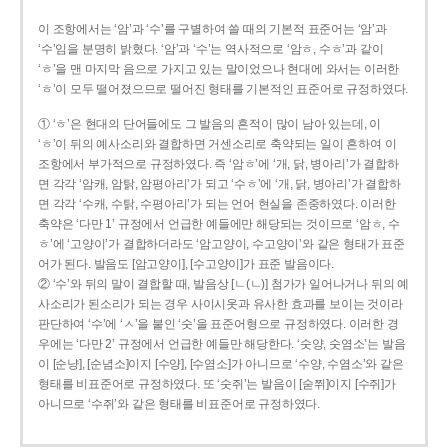
이 조항에서는 ‘암’과 ‘수’를 구별하여 쓸 때의 기본적 표준어는 ‘암’과
‘수’임을 분명히 밝혔다. ‘암’과 ‘수’는 역사적으로 ‘암ㅎ, 수ㅎ’과 같이
‘ㅎ’을 맨 마지막 음으로 가지고 있는 말이었으나 현대에 와서는 이러한
‘ㅎ’이 모두 떨어졌으므로 떨어진 형태를 기본적인 표준어로 규정하였다.
① ‘ㅎ’은 현대의 단어들에도 그 발음의 흔적이 많이 남아 있는데, 이
‘ㅎ’이 뒤의 예사소리와 결합하면 거센소리로 축약되는 일이 흔하여 이
조항에서 부가적으로 규정하였다. 즉 ‘암ㅎ’에 ‘개, 닭, 병아리’가 결합하
면 각각 ‘암캐, 암탉, 암평아리’가 되고 ‘수ㅎ’에 ‘개, 닭, 병아리’가 결합하
면 각각 ‘수캐, 수탉, 수평아리’가 되는 언어 현실을 존중하였다. 이러한
축약은 ‘다만 1’ 규정에서 언급한 예들에만 해당되는 것이므로 ‘암ㅎ, 수
ㅎ’에 ‘고양이’가 결합하더라도 ‘암고양이, 수고양이’와 같은 형태가 표준
어가 된다. 발음도 [암고양이], [수고양이]가 표준 발음이다.
② ‘수’와 뒤의 말이 결합할 때, 발음상 [ㄴ(ㄴ)] 첨가가 일어나거나 뒤의 예
사소리가 된소리가 되는 경우 사이시옷과 유사한 효과를 보이는 것이라
판단하여 ‘수’에 ‘ㅅ’을 붙인 ‘숫’을 표준어형으로 규정하였다. 이러한 경
우에는 ‘다만 2’ 규정에서 언급한 예들만 해당한다. ‘숫양, 숫염소’는 발음
이 [순냥], [순념소]이지 [수양], [수염소]가 아니므로 ‘수양, 수염소’와 같은
형태를 비표준어로 규정하였다. 또 ‘숫쥐’는 발음이 [숟쮜]이지 [수쥐]가
아니므로 ‘수쥐’와 같은 형태를 비표준어로 규정하였다.