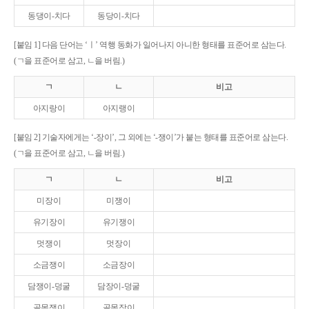
동댕이-치다
동당이-치다
[붙임 1] 다음 단어는 ‘ㅣ’ 역행 동화가 일어나지 아니한 형태를 표준어로 삼는다.
(ㄱ을 표준어로 삼고, ㄴ을 버림.)
ㄱ
ㄴ
비고
아지랑이
아지랭이
[붙임 2] 기술자에게는 ‘-장이’, 그 외에는 ‘-쟁이’가 붙는 형태를 표준어로 삼는다.
(ㄱ을 표준어로 삼고, ㄴ을 버림.)
ㄱ
ㄴ
비고
미장이
미쟁이
유기장이
유기쟁이
멋쟁이
멋장이
소금쟁이
소금장이
담쟁이-덩굴
담장이-덩굴
골목쟁이
골목장이