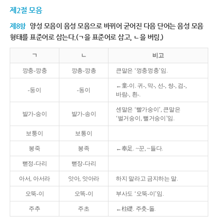
제2절 모음
제8항
양성 모음이 음성 모음으로 바뀌어 굳어진 다음 단어는 음성 모음
형태를 표준어로 삼는다.(ㄱ을 표준어로 삼고, ㄴ을 버림.)
ㄱ
ㄴ
비고
깡충-깡충
깡총-깡총
큰말은 ‘껑충껑충’임.
←童-이. 귀-, 막-, 선-, 쌍-, 검-,
-둥이
-동이
바람-, 흰-.
센말은 ‘빨가숭이’, 큰말은
발가-숭이
발가-송이
‘벌거숭이, 뻘거숭이’임.
보퉁이
보통이
봉죽
봉족
←奉足. ~꾼, ~들다.
뻗정-다리
뻗장-다리
아서, 아서라
앗아, 앗아라
하지 말라고 금지하는 말.
오뚝-이
오똑-이
부사도 ‘오뚝-이’임.
주추
주초
←柱礎. 주춧-돌.