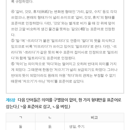
록 규정하였다.
④ ‘갈비, 갓모, 휴지(休紙)’는 변화된 형태인 ‘가리, 갈모, 수지’ 등도 각각
쓰였으나, 본래의 형태가 더 널리 쓰이므로 ‘갈비, 갓모, 휴지’의 형태를
표준어로 인정하였다. 다만, ‘갓모’와는 별개로 비가 올 때 갓 위에 덮어
쓰던 고깔 비슷하게 생긴 물건을 뜻하는 ‘갈모(-帽)’는 표준어로 인정한
다.
⑤ ‘밀-’에 ‘-뜨리다’가 붙은 ‘밀뜨리다’도 언중이 ‘밀다’의 뜻을 의식하고
있으므로 비록 ‘미뜨리다’가 쓰이고 있어도 ‘밀뜨리다’로 쓴다. 다만, ‘-뜨
리다’와 ‘-트리다’가 같은 뜻의 복수 표준어 접미사로 인정되므로 ‘밀뜨리
다’와 함께 ‘밀트리다’도 표준어로 인정된다.
⑥ ‘적이’는 의미적으로 ‘적다’와는 멀어지고 오히려 반대의 의미를 가지
게 되었다. 그 때문에 한동안 ‘저으기’가 널리 보급되기도 하였다. 그러나
반대의 뜻이 되었더라도 원래의 어원 ‘적다’와의 관계는 부정할 수 없기
때문에 ‘저으기’가 아닌 ‘적이’를 표준어로 삼았다.
제6항
다음 단어들은 의미를 구별함이 없이, 한 가지 형태만을 표준어로
삼는다.(ㄱ을 표준어로 삼고, ㄴ을 버림.)
ㄱ
ㄴ
비고
돌
돐
생일, 주기.