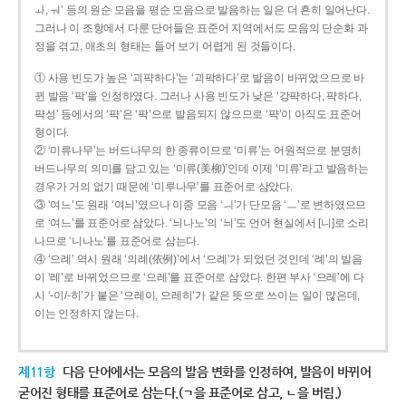
ㅘ, ㅝ’ 등의 원순 모음을 평순 모음으로 발음하는 일은 더 흔히 일어난다.
그러나 이 조항에서 다룬 단어들은 표준어 지역에서도 모음의 단순화 과
정을 겪고, 애초의 형태는 들어 보기 어렵게 된 것들이다.
① 사용 빈도가 높은 ‘괴퍅하다’는 ‘괴팍하다’로 발음이 바뀌었으므로 바
뀐 발음 ‘팍’을 인정하였다. 그러나 사용 빈도가 낮은 ‘강퍅하다, 퍅하다,
퍅성’ 등에서의 ‘퍅’은 ‘팍’으로 발음되지 않으므로 ‘퍅’이 아직도 표준어
형이다.
② ‘미류나무’는 버드나무의 한 종류이므로 ‘미류’는 어원적으로 분명히
버드나무의 의미를 담고 있는 ‘미류(美柳)’인데 이제 ‘미류’라고 발음하는
경우가 거의 없기 때문에 ‘미루나무’를 표준어로 삼았다.
③ ‘여느’도 원래 ‘여늬’였으나 이중 모음 ‘ㅢ’가 단모음 ‘ㅡ’로 변하였으므
로 ‘여느’를 표준어로 삼았다. ‘늬나노’의 ‘늬’도 언어 현실에서 [니]로 소리
나므로 ‘니나노’를 표준어로 삼는다.
④ ‘으례’ 역시 원래 ‘의례(依例)’에서 ‘으례’가 되었던 것인데 ‘례’의 발음
이 ‘레’로 바뀌었으므로 ‘으레’를 표준어로 삼았다. 한편 부사 ‘으레’에 다
시 ‘-이/-히’가 붙은 ‘으레이, 으레히’가 같은 뜻으로 쓰이는 일이 많은데,
이는 인정하지 않는다.
제11항
다음 단어에서는 모음의 발음 변화를 인정하여, 발음이 바뀌어
굳어진 형태를 표준어로 삼는다.(ㄱ을 표준어로 삼고, ㄴ을 버림.)