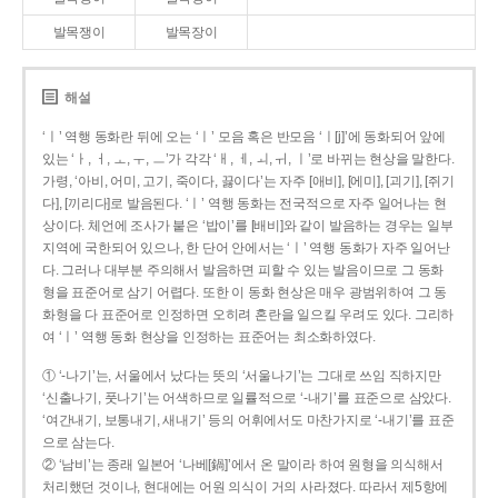
발목쟁이
발목장이
해설
‘ㅣ’ 역행 동화란 뒤에 오는 ‘ㅣ’ 모음 혹은 반모음 ‘ㅣ[j]’에 동화되어 앞에
있는 ‘ㅏ, ㅓ, ㅗ, ㅜ, ㅡ’가 각각 ‘ㅐ, ㅔ, ㅚ, ㅟ, ㅣ’로 바뀌는 현상을 말한다.
가령, ‘아비, 어미, 고기, 죽이다, 끓이다’는 자주 [애비], [에미], [괴기], [쥐기
다], [끼리다]로 발음된다. ‘ㅣ’ 역행 동화는 전국적으로 자주 일어나는 현
상이다. 체언에 조사가 붙은 ‘밥이’를 [배비]와 같이 발음하는 경우는 일부
지역에 국한되어 있으나, 한 단어 안에서는 ‘ㅣ’ 역행 동화가 자주 일어난
다. 그러나 대부분 주의해서 발음하면 피할 수 있는 발음이므로 그 동화
형을 표준어로 삼기 어렵다. 또한 이 동화 현상은 매우 광범위하여 그 동
화형을 다 표준어로 인정하면 오히려 혼란을 일으킬 우려도 있다. 그리하
여 ‘ㅣ’ 역행 동화 현상을 인정하는 표준어는 최소화하였다.
① ‘-나기’는, 서울에서 났다는 뜻의 ‘서울나기’는 그대로 쓰임 직하지만
‘신출나기, 풋나기’는 어색하므로 일률적으로 ‘-내기’를 표준으로 삼았다.
‘여간내기, 보통내기, 새내기’ 등의 어휘에서도 마찬가지로 ‘-내기’를 표준
으로 삼는다.
② ‘남비’는 종래 일본어 ‘나베[鍋]’에서 온 말이라 하여 원형을 의식해서
처리했던 것이나, 현대에는 어원 의식이 거의 사라졌다. 따라서 제5항에