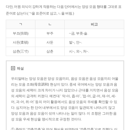
다만, 어원 의식이 강하게 작용하는 다음 단어에서는 양성 모음 형태를 그대로 표
준어로 삼는다.(ㄱ을 표준어로 삼고, ㄴ을 버림.)
ㄱ
ㄴ
비고
부조(扶助)
부주
~금, 부좃-술.
사돈(査頓)
사둔
밭~, 안~.
삼촌(三寸)
삼춘
시~, 외~, 처~.
해설
우리말에는 양성 모음은 양성 모음끼리, 음성 모음은 음성 모음끼리 어울
리는 모음 조화(母音調和) 현상이 있다. 중세 국어에서는 양성 모음과 음
성 모음의 세력이 크게 차이가 나지 않았으나 근대를 거치면서 음성 모음
의 세력이 급격히 커졌다. 예컨대 ‘ 막-아, 좁-아’, ‘접-어, 굽-어, 재-어, 세-
어, 괴-어, 쥐-어’ 등의 어미 활용에서도 음성 모음의 우세를 확인할 수 있
다. 심지어는 한 단어 내부에서도 양성 모음이 일관되게 나타나지 않고
양성 모음과 음성 모음이 섞여 나타나는 일이 많다. 이 조항은 그러한 음
성 모음 우세 현상을 명시적으로 규정한 것이다.
① 종래의 ‘깡총깡총’은 언어 현실을 반영하여 ‘깡충깡충’으로 정했다. 이