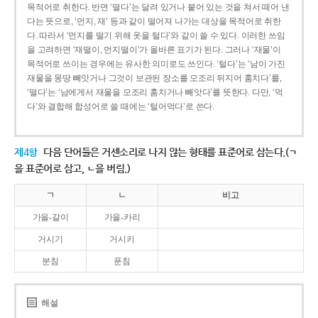
목적어로 취한다. 반면 ‘떨다’는 달려 있거나 붙어 있는 것을 쳐서 떼어 낸
다는 뜻으로, ‘먼지, 재’ 등과 같이 떨어져 나가는 대상을 목적어로 취한
다. 따라서 ‘먼지를 떨기 위해 옷을 털다’와 같이 쓸 수 있다. 이러한 쓰임
을 고려하면 ‘재떨이, 먼지떨이’가 올바른 표기가 된다. 그러나 ‘재물’이
목적어로 쓰이는 경우에는 유사한 의미로도 쓰인다. ‘털다’는 ‘남이 가진
재물을 몽땅 빼앗거나 그것이 보관된 장소를 모조리 뒤지어 훔치다’를,
‘떨다’는 ‘남에게서 재물을 모조리 훔치거나 빼앗다’를 뜻한다. 다만, ‘먹
다’와 결합해 합성어로 쓸 때에는 ‘털어먹다’로 쓴다.
제4항
다음 단어들은 거센소리로 나지 않는 형태를 표준어로 삼는다.(ㄱ
을 표준어로 삼고, ㄴ을 버림.)
ㄱ
ㄴ
비고
가을-갈이
가을-카리
거시기
거시키
분침
푼침
해설