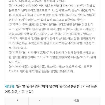
라요’도 ‘나무랬다, 나무래요’를 취하지 않는다.
④ ‘미시/미수, 상치/상추’ 역시 발음의 변화에 따라 ‘미수, 상추’가 현실 발
음으로 더 널리 쓰이고 있으므로 ‘미시, 상치’로 쓰지 않는다. 종(種)이 다
른 두 동물 사이에서 난 새끼를 말하는 ‘튀기’는 원래 ‘트기’였으나 발음이
변하여 ‘튀기’가 되었고 이 말이 널리 쓰이므로 표준어로 삼았다.
⑤ ‘주책(←주착, 主着)’은 한자어 형태를 버리고 변한 형태를 취한 것이
다. 그런데 ‘주착’이 원래 일정하게 자리 잡힌 주장이나 판단력이라는 뜻
이었으므로 ‘주책없다’가 표준어이고 ‘주책이다’는 비표준형이었으나,
‘주책’의 의미로서 ‘일정한 줏대가 없이 되는대로 하는 짓’을 인정함에 따
라 2016년에는 ‘주책없다’와 같은 의미로 쓰이는 ‘주책이다’를 표준형으
로 인정하였다.
⑥ ‘지루하다(←지리하다, 支離--)’ 역시 한자어 어원의 형태를 버리고 변
한 형태를 취한 것이다. 그러나 ‘지리멸렬(支離滅裂)’에서는 ‘지리’가 유지
되고 있다.
⑦ ‘시러베아들(←실업의아들), 허드레(←허드래), 호루라기(←호루루
기)’ 역시 변화된 후의 현실 발음을 반영한 표준어이다.
제12항
‘웃-’ 및 ‘윗-’은 명사 ‘위’에 맞추어 ‘윗-’으로 통일한다.(ㄱ을 표준
어로 삼고, ㄴ을 버림.)
ㄱ
ㄴ
비고