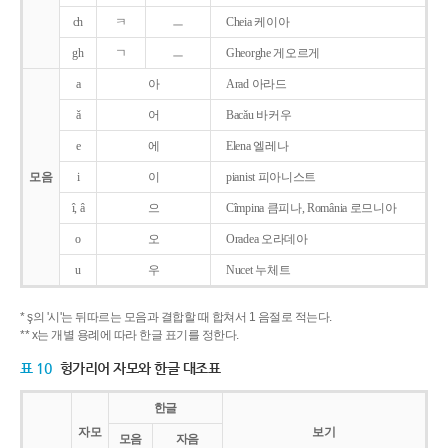
ch
ㅋ
ㅡ
Cheia 케이아
gh
ㄱ
ㅡ
Gheorghe 게오르게
a
아
Arad 아라드
ǎ
어
Bacǎu 바커우
e
에
Elena 엘레나
모음
i
이
pianist 피아니스트
î, â
으
Cîmpina 큼피나, România 로므니아
o
오
Oradea 오라데아
u
우
Nucet 누체트
* ş의 '시'는 뒤따르는 모음과 결합할 때 합쳐서 1 음절로 적는다.
** x는 개별 용례에 따라 한글 표기를 정한다.
표 10
헝가리어 자모와 한글 대조표
한글
자모
보기
모음
자음