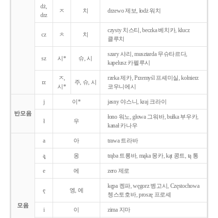
dż,
ㅈ
치
drzewo 제보, łodż 워치
drz
czysty 치스티, beczka 베치카, klucz
cz
ㅊ
치
클루치
szary 샤리, musztarda 무슈타르다,
sz
시*
슈, 시
kapelusz 카펠루시
ㅈ,
rzeka 제카, Przemyśl 프셰미실, kołnierz
rz
주, 슈, 시
시*
코우니에시
j
이*
jasny 야스니, kraj 크라이
반모음
łono 워노, głowa 그워바, bułka 부우카,
ł
우
kanał 카나우
a
아
trawa 트라바
ą̨
옹
trąba 트롱바, mąka 몽카, kąt 콩트, tą 통
e
에
zero 제로
kępa 켕파, węgorz 벵고시, Częstochowa
ę
엥, 에
쳉스토호바, proszę 프로셰
모음
i
이
zima 지마