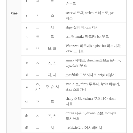
r
ㄹ
르
슈누르
serce 세르체, srebro 스레브로, pas
자음
s
ㅅ
스
파스
ś
ㅡ
시
ślepy 실레피, dziś 지시
t
ㅌ
트
tam 탐, matka 마트카, but 부트
Warszawa 바르샤바, piwnica 피브니차,
w
ㅂ
브, 프
krew 크레프
zamek 자메크, zbrodnia 즈브로드니아,
z
ㅈ
즈, 스
wywóz 비부스
ź
ㅡ
지, 시
gwoździk 그보지지크, więź 비엥시
ㅈ,
żyto 지토, różny 루주니, łyżka 위슈카,
ż
주, 슈, 시
시*
straż 스트라시
chory 호리, kuchnia 쿠흐니아, dach
ch
ㅎ
흐
다흐
dziura 지우라, dzwon 즈본, mosiądz
dz
ㅈ
즈, 츠
모시옹츠
dź
ㅡ
치
niedźwiedź 니에치비에치