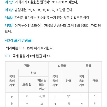
제2항
외래어의 1 음운은 원칙적으로 1 기호로 적는다.
제3항
받침에는 ‘ㄱ, ㄴ, ㄹ, ㅁ, ㅂ, ㅅ, ㅇ’만을 쓴다.
제4항
파열음 표기에는 된소리를 쓰지 않는 것을 원칙으로 한다.
제5항
이미 굳어진 외래어는 관용을 존중하되, 그 범위와 용례는 따로 정
한다.
제2장 표기 일람표
외래어는 표 1~19에 따라 표기한다.
표 1
국제 음성 기호와 한글 대조표
자음
반모음
모음
한글
국제
국제
국제
자음 앞
음성
음성
한글
음성
한글
모음 앞
또는
기호
기호
기호
어말
p
ㅍ
ㅂ, 프
j
이*
i
이
b
ㅂ
브
ɥ
위
y
위