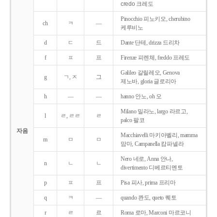
credo 크레도
Pinocchio 피노키오, cherubino
ch
ㅋ
―
케루비노
d
ㄷ
드
Dante 단테, drizza 드리차
f
ㅍ
프
Firenze 피렌체, freddo 프레도
Galileo 갈릴레오, Genova
g
ㄱ, ㅈ
그
제노바, gloria 글로리아
h
―
―
hanno 안노, oh 오
Milano 밀라노, largo 라르고,
l
ㄹ, ㄹㄹ
ㄹ
palco 팔코
자음
Macchiavelli 마키아벨리, mamma
m
ㅁ
ㅁ
맘마, Campanella 캄파넬라
Nero 네로, Anna 안나,
n
ㄴ
ㄴ
divertimento 디베르티멘토
p
ㅍ
프
Pisa 피사, prima 프리마
q
ㅋ
―
quando 콴도, queto 퀘토
r
ㄹ
르
Roma 로마, Marconi 마르코니