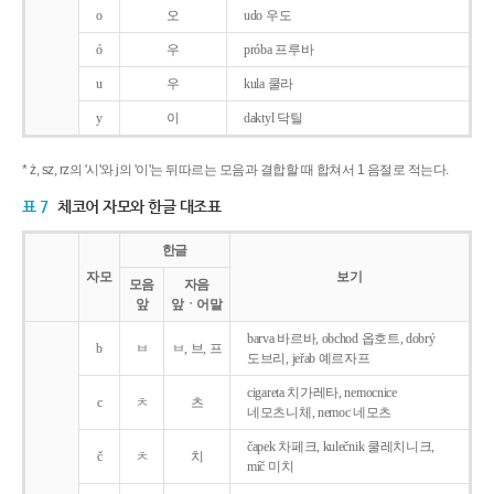
o
오
udo 우도
ó
우
próba 프루바
u
우
kula 쿨라
y
이
daktyl 닥틸
* ż, sz, rz의 '시'와 j의 '이'는 뒤따르는 모음과 결합할 때 합쳐서 1 음절로 적는다.
표 7
체코어 자모와 한글 대조표
한글
자모
보기
모음
자음
앞
앞ㆍ어말
barva 바르바, obchod 옵호트, dobrý
b
ㅂ
ㅂ, 브, 프
도브리, jeřab 예르자프
cigareta 치가레타, nemocnice
c
ㅊ
츠
네모츠니체, nemoc 네모츠
čapek 차페크, kulečnik 쿨레치니크,
č
ㅊ
치
míč 미치