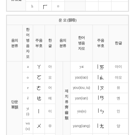
h
ㅎ
운 모 (韻母)
한
어
한어
음의
병
주음
한
음의
주음
병음
한글
분류
음
부호
글
분류
부호
자모
자
모
a
아
yai
야이
o
오
yao
(iao)
야오
e
어
you
(iou,
iu)
유
제
치
ê
에
yan
(ian)
옌
단운
류
單韻
齊
yi
이
yin(in)
인
齒
(i)
類
wu
우
yang
(iang)
양
(u)