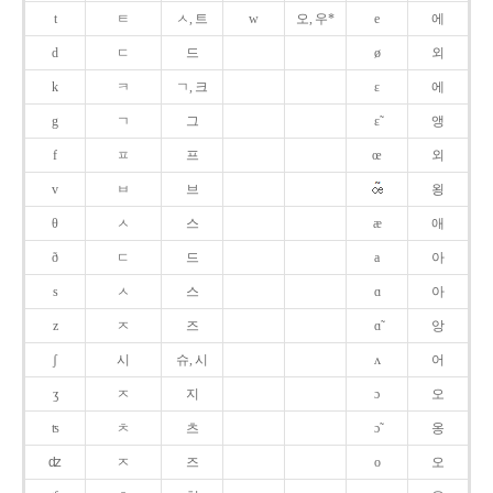
t
ㅌ
ㅅ, 트
w
오, 우*
e
에
d
ㄷ
드
ø
외
k
ㅋ
ㄱ, 크
ɛ
에
g
ㄱ
그
ɛ̃
앵
f
ㅍ
프
œ
외
v
ㅂ
브
욍
θ
ㅅ
스
æ
애
ð
ㄷ
드
a
아
s
ㅅ
스
ɑ
아
z
ㅈ
즈
ɑ̃
앙
ʃ
시
슈, 시
ʌ
어
ʒ
ㅈ
지
ɔ
오
ʦ
ㅊ
츠
ɔ̃
옹
ʣ
ㅈ
즈
o
오