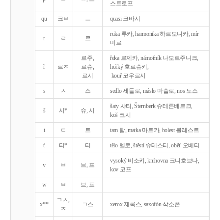
스트로프
qu
크ㅂ
ㅡ
quasi 크바시
ruka 루카, harmonika 하르모니카, mír
r
ㄹ
르
미르
르주,
řeka 르제카, námořník 나모르주니크,
ř
르ㅈ
르슈,
hořký 호르슈키,
르시
kouř 코우르시
s
ㅅ
스
sedlo 세들로, máslo 마슬로, nos 노스
šaty 샤티, Šternberk 슈테른베르크,
š
시*
슈, 시
koš 코시
t
ㅌ
트
tam 탐, matka 마트카, bolest 볼레스트
t'
티*
티
tělo 텔로, štěstí 슈테스티, obět' 오베티
vysoký 비소키, knihovna 크니호브나,
v
ㅂ
브, 프
kov 코프
w
ㅂ
브, 프
ㄱㅅ,
x**
ㄱ스
xerox 제록스, saxofón 삭소폰
ㅈ