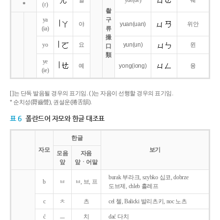
얼
yue
(ue)
웨
*
(r)
촬
ya
구
야
yuan
(uan)
위안
(ia)
류
撮
yo
요
yun
(un)
윈
口
類
ye
예
yong
(iong)
융
(ie)
[ ]는 단독 발음될 경우의 표기임. ( )는 자음이 선행할 경우의 표기임.
* 순치성(脣齒聲), 권설운(捲舌韻).
표 6
폴란드어 자모와 한글 대조표
한글
자모
보기
모음
자음
앞
앞ㆍ어말
burak 부라크, szybko 십코, dobrze
b
ㅂ
ㅂ, 브, 프
도브제, chleb 흘레프
c
ㅊ
츠
cel 첼, Balicki 발리츠키, noc 노츠
ć
ㅡ
치
dać 다치