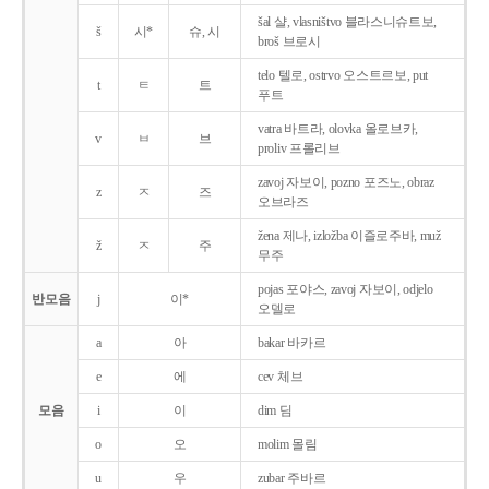
šal 샬, vlasništvo 블라스니슈트보,
š
시*
슈, 시
broš 브로시
telo 텔로, ostrvo 오스트르보, put
t
ㅌ
트
푸트
vatra 바트라, olovka 올로브카,
v
ㅂ
브
proliv 프롤리브
zavoj 자보이, pozno 포즈노, obraz
z
ㅈ
즈
오브라즈
žena 제나, izložba 이즐로주바, muž
ž
ㅈ
주
무주
pojas 포야스, zavoj 자보이, odjelo
반모음
j
이*
오델로
a
아
bakar 바카르
e
에
cev 체브
모음
i
이
dim 딤
o
오
molim 몰림
u
우
zubar 주바르