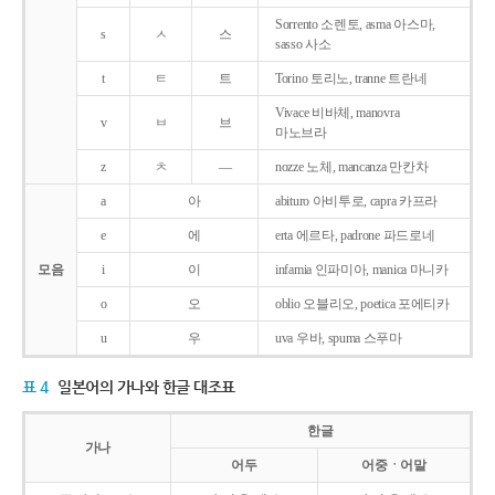
Sorrento 소렌토, asma 아스마,
s
ㅅ
스
sasso 사소
t
ㅌ
트
Torino 토리노, tranne 트란네
Vivace 비바체, manovra
v
ㅂ
브
마노브라
z
ㅊ
―
nozze 노체, mancanza 만칸차
a
아
abituro 아비투로, capra 카프라
e
에
erta 에르타, padrone 파드로네
모음
i
이
infamia 인파미아, manica 마니카
o
오
oblio 오블리오, poetica 포에티카
u
우
uva 우바, spuma 스푸마
표 4
일본어의 가나와 한글 대조표
한글
가나
어두
어중ㆍ어말