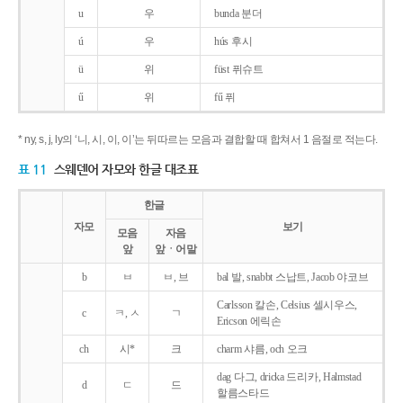
u
우
bunda 분더
ú
우
hús 후시
ü
위
füst 퓌슈트
ű
위
fű 퓌
* ny, s, j, ly의 ‘니, 시, 이, 이’는 뒤따르는 모음과 결합할 때 합쳐서 1 음절로 적는다.
표 11
스웨덴어 자모와 한글 대조표
한글
자모
보기
모음
자음
앞
앞ㆍ어말
b
ㅂ
ㅂ, 브
bal 발, snabbt 스납트, Jacob 야코브
Carlsson 칼손, Celsius 셀시우스,
c
ㅋ, ㅅ
ㄱ
Ericson 에릭손
ch
시*
크
charm 샤름, och 오크
dag 다그, dricka 드리카, Halmstad
d
ㄷ
드
할름스타드