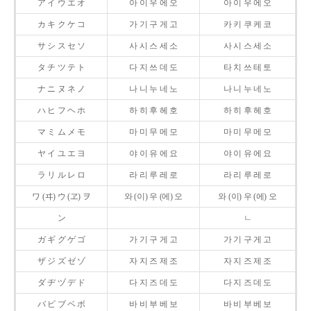
ア イ ウ エ オ
아 이 우 에 오
아 이 우 에 오
カ キ ク ケ コ
가 기 구 게 고
카 키 쿠 케 코
サ シ ス セ ソ
사 시 스 세 소
사 시 스 세 소
タ チ ツ テ ト
다 지 쓰 데 도
타 치 쓰 테 토
ナ ニ ヌ ネ ノ
나 니 누 네 노
나 니 누 네 노
ハ ヒ フ ヘ ホ
하 히 후 헤 호
하 히 후 헤 호
マ ミ ム メ モ
마 미 무 메 모
마 미 무 메 모
ヤ イ ユ エ ヨ
야 이 유 에 요
야 이 유 에 요
ラ リ ル レ ロ
라 리 루 레 로
라 리 루 레 로
ワ (ヰ) ウ (ヱ) ヲ
와 (이) 우 (에) 오
와 (이) 우 (에) 오
ン
ㄴ
ガ ギ グ ゲ ゴ
가 기 구 게 고
가 기 구 게 고
ザ ジ ズ ゼ ゾ
자 지 즈 제 조
자 지 즈 제 조
ダ ヂ ヅ デ ド
다 지 즈 데 도
다 지 즈 데 도
バ ビ ブ ベ ボ
바 비 부 베 보
바 비 부 베 보