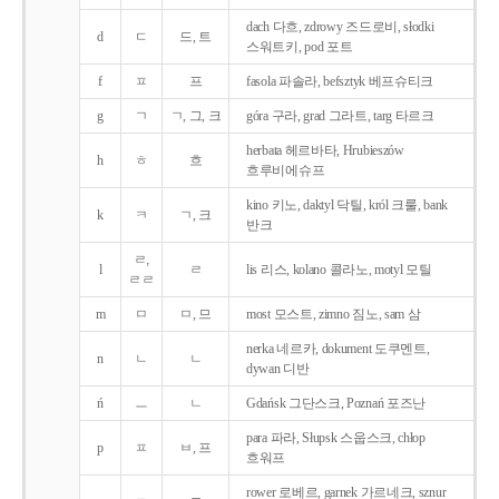
dach 다흐, zdrowy 즈드로비, słodki
d
ㄷ
드, 트
스워트키, pod 포트
f
ㅍ
프
fasola 파솔라, befsztyk 베프슈티크
g
ㄱ
ㄱ, 그, 크
góra 구라, grad 그라트, targ 타르크
herbata 헤르바타, Hrubieszów
h
ㅎ
흐
흐루비에슈프
kino 키노, daktyl 닥틸, król 크룰, bank
k
ㅋ
ㄱ, 크
반크
ㄹ,
l
ㄹ
lis 리스, kolano 콜라노, motyl 모틸
ㄹㄹ
m
ㅁ
ㅁ, 므
most 모스트, zimno 짐노, sam 삼
nerka 네르카, dokument 도쿠멘트,
n
ㄴ
ㄴ
dywan 디반
ń
ㅡ
ㄴ
Gdańsk 그단스크, Poznań 포즈난
para 파라, Słupsk 스웁스크, chłop
p
ㅍ
ㅂ, 프
흐워프
rower 로베르, garnek 가르네크, sznur