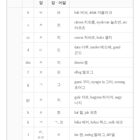
앞
앞ㆍ어말
b
ㅂ
브
bab 버브, ablak 어블러크
citrom 치트롬, nyolcvan 뇰츠번, arc
c
ㅊ
츠
어르츠
cs
ㅊ
치
csavar 처버르, kulcs 쿨치
daru 더루, medve 메드베, gond
d
ㄷ
드
곤드
dzs
ㅈ
지
dzsem 젬
f
ㅍ
프
elfog 엘포그
gumi 구미, nyugta 뉴그터, csomag
g
ㄱ
그
초머그
gyár 자르, hagyma 허지머, nagy
gy
ㅈ
지
너지
h
ㅎ
흐
hal 헐, juh 유흐
k
ㅋ
ㄱ, 크
béka 베커, keksz 켁스, szék 세크
ㄹ,
l
ㄹ
len 렌, meleg 멜레그, dél 델
ㄹㄹ