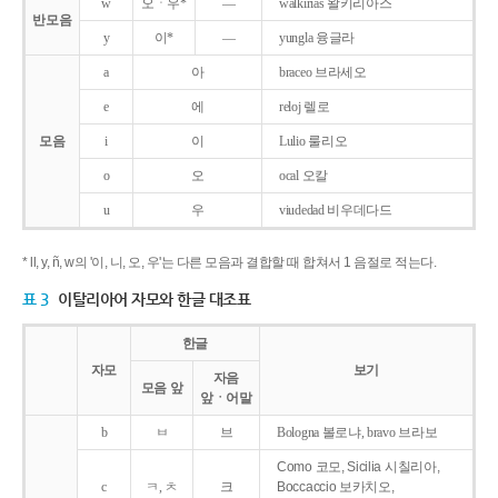
w
오ㆍ우*
―
walkirias 왈키리아스
반모음
y
이*
―
yungla 융글라
a
아
braceo 브라세오
e
에
reloj 렐로
모음
i
이
Lulio 룰리오
o
오
ocal 오칼
u
우
viudedad 비우데다드
* ll, y, ñ, w의 '이, 니, 오, 우'는 다른 모음과 결합할 때 합쳐서 1 음절로 적는다.
표 3
이탈리아어 자모와 한글 대조표
한글
자모
보기
자음
모음 앞
앞ㆍ어말
b
ㅂ
브
Bologna 볼로냐, bravo 브라보
Como 코모, Sicilia 시칠리아,
c
ㅋ, ㅊ
크
Boccaccio 보카치오,