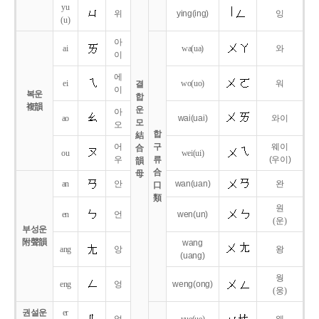
yu
위
ying
(ing)
잉
(u)
아
ai
wa
(ua)
와
이
에
ei
wo
(uo)
워
결
이
복운
합
複韻
운
아
ao
wai
(uai)
와이
모
오
합
結
어
구
웨이
合
ou
wei
(ui)
우
류
(우이)
韻
合
母
an
안
wan
(uan)
완
口
類
원
en
언
wen
(un)
(운)
부성운
附聲韻
wang
ang
앙
왕
(uang)
웡
eng
엉
weng
(ong)
(웅)
권설운
er