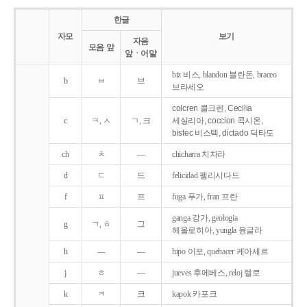
한글
자모
보기
자음
모음 앞
앞ㆍ어말
biz 비스, blandon 블란돈, braceo
b
ㅂ
브
브라세오
colcren 콜크렌, Cecilia
c
ㅋ, ㅅ
ㄱ, 크
세실리아, coccion 콕시온,
bistec 비스텍, dictado 딕타도
ch
ㅊ
―
chicharra 치차라
d
ㄷ
드
felicidad 펠리시다드
f
ㅍ
프
fuga 푸가, fran 프란
ganga 강가, geologia
g
ㄱ, ㅎ
그
헤올로히아, yungla 융글라
h
―
―
hipo 이포, quehacer 케아세르
j
ㅎ
―
jueves 후에베스, reloj 렐로
k
ㅋ
크
kapok 카포크