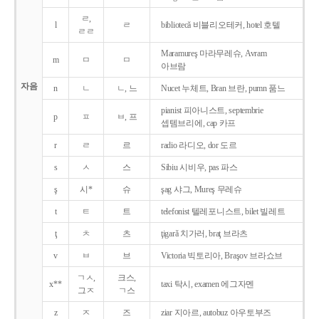
ㄹ,
l
ㄹ
bibliotecǎ 비블리오테커, hotel 호텔
ㄹㄹ
Maramureş 마라무레슈, Avram
m
ㅁ
ㅁ
아브람
자음
n
ㄴ
ㄴ, 느
Nucet 누체트, Bran 브란, pumn 품느
pianist 피아니스트, septembrie
p
ㅍ
ㅂ, 프
셉템브리에, cap 카프
r
ㄹ
르
radio 라디오, dor 도르
s
ㅅ
스
Sibiu 시비우, pas 파스
ş
시*
슈
şag 샤그, Mureş 무레슈
t
ㅌ
트
telefonist 텔레포니스트, bilet 빌레트
ţ
ㅊ
츠
ţigarǎ 치가러, braţ 브라츠
v
ㅂ
브
Victoria 빅토리아, Braşov 브라쇼브
ㄱㅅ,
크스,
x**
taxi 탁시, examen 에그자멘
그ㅈ
ㄱ스
z
ㅈ
즈
ziar 지아르, autobuz 아우토부즈