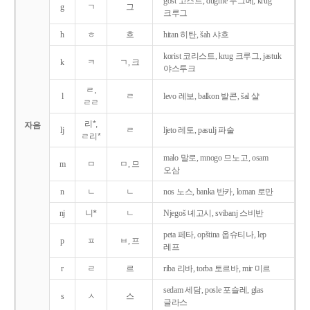
gost 고스트, dugme 두그메, krug
g
ㄱ
그
크루그
h
ㅎ
흐
hitan 히탄, šah 샤흐
korist 코리스트, krug 크루그, jastuk
k
ㅋ
ㄱ, 크
야스투크
ㄹ,
l
ㄹ
levo 레보, balkon 발콘, šal 샬
ㄹㄹ
리*,
자음
lj
ㄹ
ljeto 레토, pasulj 파술
ㄹ리*
malo 말로, mnogo 므노고, osam
m
ㅁ
ㅁ, 므
오삼
n
ㄴ
ㄴ
nos 노스, banka 반카, loman 로만
nj
니*
ㄴ
Njegoš 녜고시, svibanj 스비반
peta 페타, opština 옵슈티나, lep
p
ㅍ
ㅂ, 프
레프
r
ㄹ
르
riba 리바, torba 토르바, mir 미르
sedam 세담, posle 포슬레, glas
s
ㅅ
스
글라스