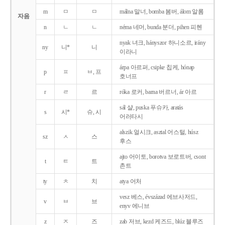
m
ㅁ
ㅁ
málna 말너, bomba 봄버, álom 알롬
자음
n
ㄴ
ㄴ
néma 네머, bunda 분더, pihen 피헨
nyak 녀크, hányszor 하니소르, irány
ny
니*
니
이라니
árpa 아르퍼, csipke 칩케, hónap
p
ㅍ
ㅂ, 프
호너프
r
ㄹ
르
róka 로커, barna 버르너, ár 아르
sál 샬, puska 푸슈카, aratás
s
시*
슈, 시
어러타시
alszik 얼시크, asztal 어스털, húsz
sz
ㅅ
스
후스
ajto 어이토, borotva 보로트버, csont
t
ㅌ
트
촌트
ty
ㅊ
치
atya 어처
vesz 베스, évszázad 에브사저드,
v
ㅂ
브
enyv 에니브
z
ㅈ
즈
zab 저브, kezd 케즈드, blúz 블루즈