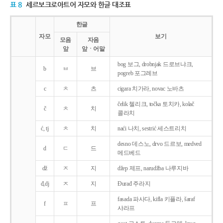
표 8
세르보크로아트어 자모와 한글 대조표
한글
자모
보기
모음
자음
앞
앞ㆍ어말
bog 보그, drobnjak 드로브냐크,
b
ㅂ
브
pogreb 포그레브
c
ㅊ
츠
cigara 치가라, novac 노바츠
čelik 첼리크, točka 토치카, kolač
č
ㅊ
치
콜라치
ć, tj
ㅊ
치
naći 나치, sestrić 세스트리치
desno 데스노, drvo 드르보, medved
d
ㄷ
드
메드베드
dž
ㅈ
지
džep 제프, narudžba 나루지바
đ,dj
ㅈ
지
Ðurađ 주라지
fasada 파사다, kifla 키플라, šaraf
f
ㅍ
프
샤라프