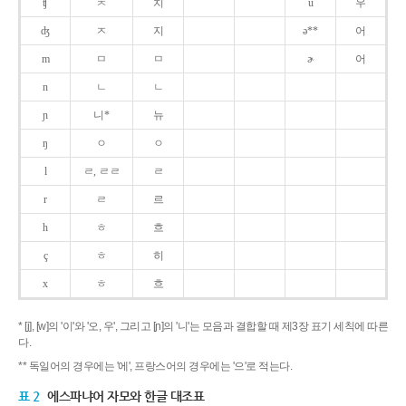
ʧ
ㅊ
치
u
우
ʤ
ㅈ
지
ə**
어
m
ㅁ
ㅁ
ɚ
어
n
ㄴ
ㄴ
ɲ
니*
뉴
ŋ
ㅇ
ㅇ
l
ㄹ, ㄹㄹ
ㄹ
r
ㄹ
르
h
ㅎ
흐
ç
ㅎ
히
x
ㅎ
흐
* [j], [w]의 '이'와 '오, 우', 그리고 [ɲ]의 '니'는 모음과 결합할 때 제3장 표기 세칙에 따른
다.
** 독일어의 경우에는 '에', 프랑스어의 경우에는 '으'로 적는다.
표 2
에스파냐어 자모와 한글 대조표