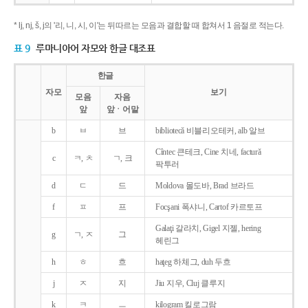
* lj, nj, š, j의 '리, 니, 시, 이'는 뒤따르는 모음과 결합할 때 합쳐서 1 음절로 적는다.
표 9
루마니아어 자모와 한글 대조표
한글
자모
보기
모음
자음
앞
앞ㆍ어말
b
ㅂ
브
bibliotecǎ 비블리오테커, alb 알브
Cîntec 큰테크, Cine 치네, facturǎ
c
ㅋ, ㅊ
ㄱ, 크
팍투러
d
ㄷ
드
Moldova 몰도바, Brad 브라드
f
ㅍ
프
Focşani 폭샤니, Cartof 카르토프
Galaţi 갈라치, Gigel 지젤, hering
g
ㄱ, ㅈ
그
헤린그
h
ㅎ
흐
haţeg 하체그, duh 두흐
j
ㅈ
지
Jiu 지우, Cluj 클루지
k
ㅋ
ㅡ
kilogram 킬로그람