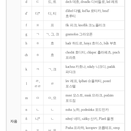
d
ㄷ
드, 트
dech 데흐, divadlo 디바들로, led 레트
d'ábel 댜벨, lod'ka 로티카, hrud'
d'
디*
디, 티
흐루티
f
ㅍ
프
fík 피크, knoflík 크노플리크
g
ㄱ
ㄱ, 그, 크
gramofon 그라모폰
h
ㅎ
흐
hadr 하드르, hmyz 흐미스, bůh 부흐
choditi 호디티, chlapec 흘라페츠, prach
ch
ㅎ
흐
프라흐
kachna 카흐나, nikdy 니크디, padák
k
ㅋ
ㄱ, 크
파다크
ㄹ,
lev 레프, šplhati 슈플하티, postel
l
ㄹ
ㄹㄹ
포스텔
most 모스트, mrak 므라크, podzim
m
ㅁ
ㅁ, 므
포드짐
n
ㄴ
ㄴ
noha 노하, podmínka 포드민카
ň
니*
ㄴ
němý 네미, sáňky 산키, Plzeň 플젠
자음
Praha 프라하, koroptev 코롭테프, strop
p
ㅍ
ㅂ, 프