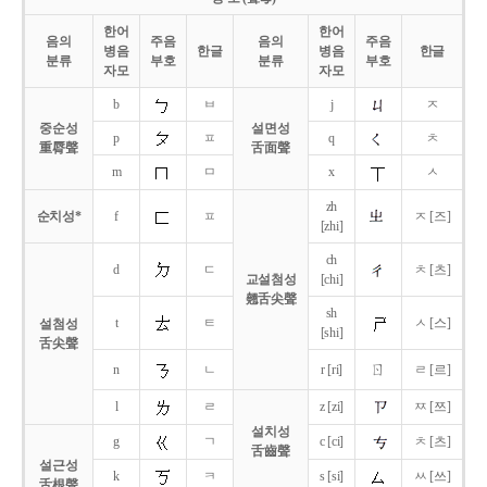
한어
한어
음의
주음
음의
주음
병음
한글
병음
한글
분류
부호
분류
부호
자모
자모
b
ㅂ
j
ㅈ
중순성
설면성
p
ㅍ
q
ㅊ
重脣聲
舌面聲
m
ㅁ
x
ㅅ
zh
순치성*
f
ㅍ
ㅈ [즈]
[zhi]
ch
d
ㄷ
ㅊ [츠]
교설첨성
[chi]
翹舌尖聲
sh
t
ㅌ
ㅅ [스]
설첨성
[shi]
舌尖聲
ㄖ
n
ㄴ
r [ri]
ㄹ [르]
l
ㄹ
z [zi]
ㅉ [쯔]
설치성
g
ㄱ
c [ci]
ㅊ [츠]
舌齒聲
설근성
k
ㅋ
s [si]
ㅆ [쓰]
舌根聲