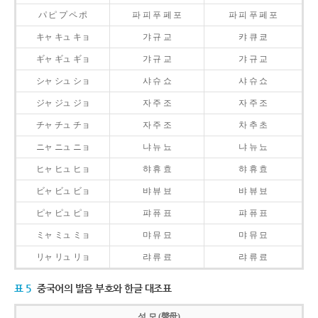
パ ピ プ ペ ポ
파 피 푸 페 포
파 피 푸 페 포
キャ キュ キョ
갸 규 교
캬 큐 쿄
ギャ ギュ ギョ
갸 규 교
갸 규 교
シャ シュ ショ
샤 슈 쇼
샤 슈 쇼
ジャ ジュ ジョ
자 주 조
자 주 조
チャ チュ チョ
자 주 조
차 추 초
ニャ ニュ ニョ
냐 뉴 뇨
냐 뉴 뇨
ヒャ ヒュ ヒョ
햐 휴 효
햐 휴 효
ビャ ビュ ビョ
뱌 뷰 뵤
뱌 뷰 뵤
ピャ ピュ ピョ
퍄 퓨 표
퍄 퓨 표
ミャ ミュ ミョ
먀 뮤 묘
먀 뮤 묘
リャ リュ リョ
랴 류 료
랴 류 료
표 5
중국어의 발음 부호와 한글 대조표
성 모 (聲母)