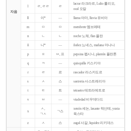
lacrar 라크라르, Lulio 룰리오,
l
ㄹ, ㄹㄹ
ㄹ
ocal 오칼
자음
ll
이*
―
llama 야마, lluvia 유비아
m
ㅁ
ㅁ
membrete 멤브레테
n
ㄴ
ㄴ
noche 노체, flan 플란
ñ
니*
―
ñoñez 뇨녜스, mañana 마냐나
p
ㅍ
ㅂ, 프
pepsina 펩시나, plantón 플란톤
q
ㅋ
―
quisquilla 키스키야
r
ㄹ
르
rascador 라스카도르
s
ㅅ
스
sastreria 사스트레리아
t
ㅌ
트
tetraetro 테트라에트로
v
ㅂ
―
viudedad 비우데다드
ㅅ,
xenón 세논, laxante 락산테, yuxta
x
ㄱ스
ㄱㅅ
육스타
z
ㅅ
스
zagal 사갈, liquidez 리키데스