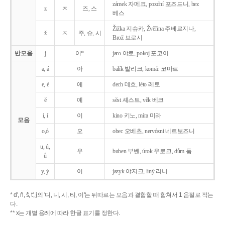
zámek 자메크, pozdní 포즈드니, bez
z
ㅈ
즈, 스
베스
Žižka 지슈카, Žvěřina 주베르지나,
ž
ㅈ
주, 슈, 시
Brož 브로시
반모음
j
이*
jaro 야로, pokoj 포코이
a, á
아
balík 발리크, komár 코마르
e, é
에
dech 데흐, léto 레토
ě
예
sěst 셰스트, věk 베크
i, í
이
kino 키노, míra 미라
모음
o,ó
오
obec 오베츠, nervózni 네르보즈니
u, ú,
우
buben 부벤, úrok 우로크, dům 둠
ů
y, ý
이
jazyk
야지크, líný 리니
* d', ň, š, t', j의 '디, 니, 시, 티, 이'는 뒤따르는 모음과 결합할 때 합쳐서 1 음절로 적는
다.
** x는 개별 용례에 따라 한글 표기를 정한다.