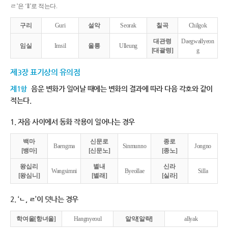
ㄹ’은 ‘ll’로 적는다.
구리
Guri
설악
Seorak
칠곡
Chilgok
대관령
Daegwallyeon
임실
Imsil
울릉
Ulleung
[대괄령]
g
제3장 표기상의 유의점
제1항
음운 변화가 일어날 때에는 변화의 결과에 따라 다음 각호와 같이
적는다.
1. 자음 사이에서 동화 작용이 일어나는 경우
백마
신문로
종로
Baengma
Sinmunno
Jongno
[뱅마]
[신문노]
[종노]
왕십리
별내
신라
Wangsimni
Byeollae
Silla
[왕심니]
[별래]
[실라]
2. ‘ㄴ, ㄹ’이 덧나는 경우
학여울[항녀울]
Hangnyeoul
알약[알략]
allyak