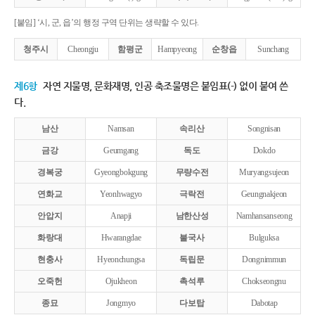
[붙임] ‘시, 군, 읍’의 행정 구역 단위는 생략할 수 있다.
청주시
Cheongju
함평군
Hampyeong
순창읍
Sunchang
제6항
자연 지물명, 문화재명, 인공 축조물명은 붙임표(-) 없이 붙여 쓴
다.
남산
Namsan
속리산
Songnisan
금강
Geumgang
독도
Dokdo
경복궁
Gyeongbokgung
무량수전
Muryangsujeon
연화교
Yeonhwagyo
극락전
Geungnakjeon
안압지
Anapji
남한산성
Namhansanseong
화랑대
Hwarangdae
불국사
Bulguksa
현충사
Hyeonchungsa
독립문
Dongnimmun
오죽헌
Ojukheon
촉석루
Chokseongnu
종묘
Jongmyo
다보탑
Dabotap