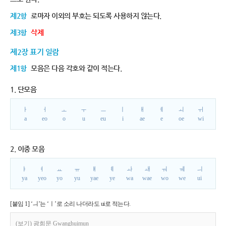
제2항
로마자 이외의 부호는 되도록 사용하지 않는다.
제3항
삭제
제2장 표기 일람
제1항
모음은 다음 각호와 같이 적는다.
1. 단모음
ㅏ
ㅓ
ㅗ
ㅜ
ㅡ
ㅣ
ㅐ
ㅔ
ㅚ
ㅟ
a
eo
o
u
eu
i
ae
e
oe
wi
2. 이중 모음
ㅑ
ㅕ
ㅛ
ㅠ
ㅒ
ㅖ
ㅘ
ㅙ
ㅝ
ㅞ
ㅢ
ya
yeo
yo
yu
yae
ye
wa
wae
wo
we
ui
[붙임 1] ‘ㅢ’는 ‘ㅣ’로 소리 나더라도 ui로 적는다.
(보기) 광희문 Gwanghuimun