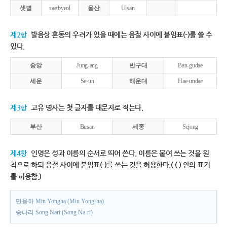
샛별
saetbyeol
울산
Ulsan
제2항
발음상 혼동의 우려가 있을 때에는 음절 사이에 붙임표(-)를 쓸 수
있다.
중앙
Jung-ang
반구대
Ban-gudae
세운
Se-un
해운대
Hae-undae
제3항
고유 명사는 첫 글자를 대문자로 적는다.
부산
Busan
세종
Sejong
제4항
인명은 성과 이름의 순서로 띄어 쓴다. 이름은 붙여 쓰는 것을 원
칙으로 하되 음절 사이에 붙임표(-)를 쓰는 것을 허용한다.( ( ) 안의 표기
를 허용함.)
민용하 Min Yongha (Min Yong-ha)
송나리 Song Nari (Song Na-ri)