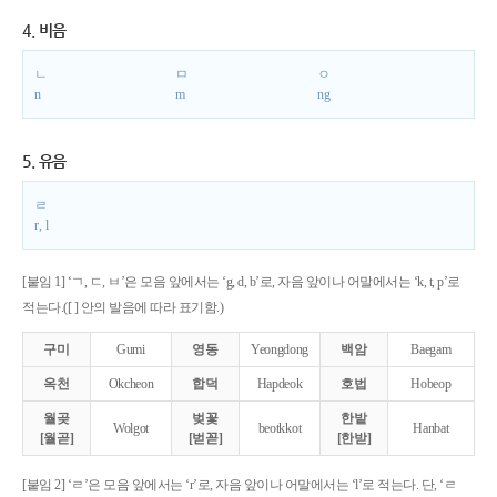
4. 비음
ㄴ
ㅁ
ㅇ
n
m
ng
5. 유음
ㄹ
r, l
[붙임 1] ‘ㄱ, ㄷ, ㅂ’은 모음 앞에서는 ‘g, d, b’로, 자음 앞이나 어말에서는 ‘k, t, p’로
적는다.([ ] 안의 발음에 따라 표기함.)
구미
Gumi
영동
Yeongdong
백암
Baegam
옥천
Okcheon
합덕
Hapdeok
호법
Hobeop
월곶
벚꽃
한밭
Wolgot
beotkkot
Hanbat
[월곧]
[벋꼳]
[한받]
[붙임 2] ‘ㄹ’은 모음 앞에서는 ‘r’로, 자음 앞이나 어말에서는 ‘l’로 적는다. 단, ‘ㄹ