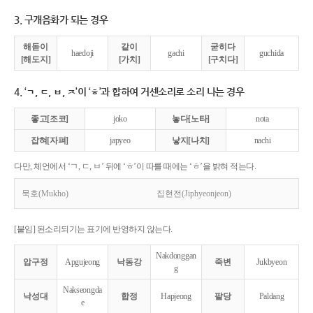
3. 구개음화가 되는 경우
해돋이
같이
굳히다
haedoji
gachi
guchida
[해도지]
[가치]
[구치다]
4. ‘ㄱ, ㄷ, ㅂ, ㅈ’이 ‘ㅎ’과 합하여 거센소리로 소리 나는 경우
좋고[조코]
joko
놓다[노타]
nota
잡혀[자펴]
japyeo
낳지[나치]
nachi
다만, 체언에서 ‘ㄱ, ㄷ, ㅂ’ 뒤에 ‘ㅎ’이 따를 때에는 ‘ㅎ’을 밝혀 적는다.
묵호(Mukho)
집현전(Jiphyeonjeon)
[붙임] 된소리되기는 표기에 반영하지 않는다.
Nakdonggan
압구정
Apgujeong
낙동강
죽변
Jukbyeon
g
Nakseongda
낙성대
합정
Hapjeong
팔당
Paldang
e