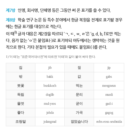
제7항
인명, 회사명, 단체명 등은 그동안 써 온 표기를 쓸 수 있다.
제8항
학술 연구 논문 등 특수 분야에서 한글 복원을 전제로 표기할 경우
에는 한글 표기를 대상으로 적는다.
1)
이 때
글자 대응은 제2장을 따르되 ‘ㄱ, ㄷ, ㅂ, ㄹ’은 ‘g, d, b, l’로만 적는
다. 음가 없는 ‘ㅇ’은 붙임표(-)로 표기하되 어두에서는 생략하는 것을 원
칙으로 한다. 기타 분절의 필요가 있을 때에도 붙임표(-)를 쓴다.
1) '이 때'는 "표준국어대사전"에 따르면 '이때'와 같이 붙여 써야 한다.
집
jib
짚
jip
밖
bakk
값
gabs
붓꽃
buskkoch
먹는
meogneun
독립
doglib
문리
munli
물엿
mul-yeos
굳이
gud-i
좋다
johda
가곡
gagog
조랑말
jolangmal
없었습니다
eobs-eoss-seubnida