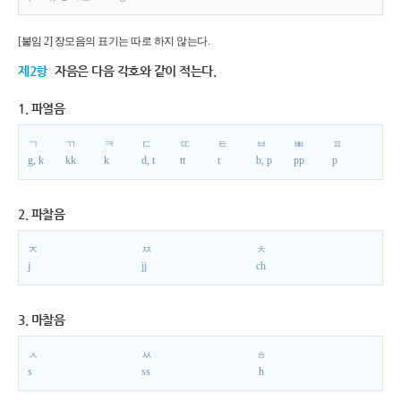
[붙임 2] 장모음의 표기는 따로 하지 않는다.
제2항
자음은 다음 각호와 같이 적는다.
1. 파열음
ㄱ
ㄲ
ㅋ
ㄷ
ㄸ
ㅌ
ㅂ
ㅃ
ㅍ
g, k
kk
k
d, t
tt
t
b, p
pp
p
2. 파찰음
ㅈ
ㅉ
ㅊ
j
jj
ch
3. 마찰음
ㅅ
ㅆ
ㅎ
s
ss
h