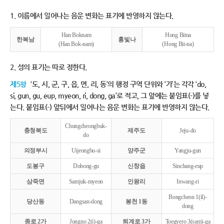
1. 이름에서 일어나는 음운 변화는 표기에 반영하지 않는다.
Han Boknam
Hong Bitna
한복남
홍빛나
(Han Bok-nam)
(Hong Bit-na)
2. 성의 표기는 따로 정한다.
제5항
‘도, 시, 군, 구, 읍, 면, 리, 동’의 행정 구역 단위와 ‘가’는 각각 ‘do,
si, gun, gu, eup, myeon, ri, dong, ga’로 적고, 그 앞에는 붙임표(-)를 넣
는다. 붙임표(-) 앞뒤에서 일어나는 음운 변화는 표기에 반영하지 않는다.
Chungcheongbuk-
충청북도
제주도
Jeju-do
do
의정부시
Uijeongbu-si
양주군
Yangju-gun
도봉구
Dobong-gu
신창읍
Sinchang-eup
삼죽면
Samjuk-myeon
인왕리
Inwang-ri
Bongcheon 1(il)-
당산동
Dangsan-dong
봉천 1동
dong
종로 2가
Jongno 2(i)-ga
퇴계로 3가
Toegyero 3(sam)-ga