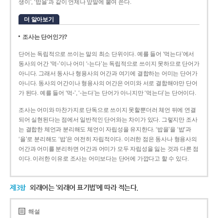
생이’, ‘밥을’과 같이 언제나 앞말에 붙여 쓴다.
더 알아보기
조사는 단어인가?
단어는 독립적으로 쓰이는 말의 최소 단위이다. 예를 들어 ‘먹는다’에서
동사의 어간 ‘먹-­’이나 어미 ‘­-는다’는 독립적으로 쓰이지 못하므로 단어가
아니다. 그래서 동사나 형용사의 어간과 여기에 결합하는 어미는 단어가
아니다. 동사의 어간이나 형용사의 어간은 어미와 서로 결합해야만 단어
가 된다. 예를 들어 ‘먹-’, ‘-는다’는 단어가 아니지만 ‘먹는다’는 단어이다.
조사는 어미와 마찬가지로 단독으로 쓰이지 못할뿐더러 체언 뒤에 연결
되어 실현된다는 점에서 일반적인 단어와는 차이가 있다. 그렇지만 조사
는 결합한 체언과 분리해도 체언이 자립성을 유지한다. ‘밥을’을 ‘밥’과
‘을’로 분리해도 ‘밥’은 여전히 자립적이다. 이러한 점은 동사나 형용사의
어간과 어미를 분리하면 어간과 어미가 모두 자립성을 잃는 것과 다른 점
이다. 이러한 이유로 조사는 어미보다는 단어에 가깝다고 할 수 있다.
제3항
외래어는 ‘외래어 표기법’에 따라 적는다.
해설