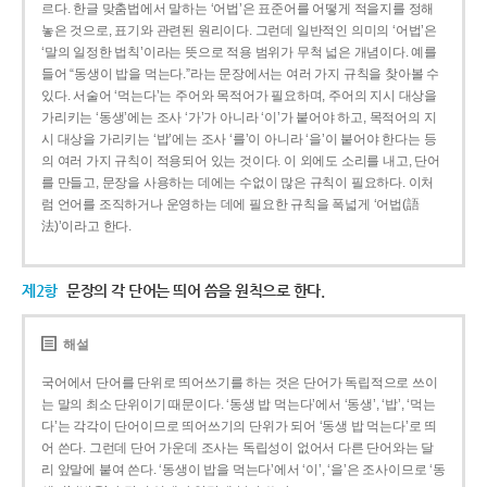
르다. 한글 맞춤법에서 말하는 ‘어법’은 표준어를 어떻게 적을지를 정해
놓은 것으로, 표기와 관련된 원리이다. 그런데 일반적인 의미의 ‘어법’은
‘말의 일정한 법칙’이라는 뜻으로 적용 범위가 무척 넓은 개념이다. 예를
들어 “동생이 밥을 먹는다.”라는 문장에서는 여러 가지 규칙을 찾아볼 수
있다. 서술어 ‘먹는다’는 주어와 목적어가 필요하며, 주어의 지시 대상을
가리키는 ‘동생’에는 조사 ‘가’가 아니라 ‘이’가 붙어야 하고, 목적어의 지
시 대상을 가리키는 ‘밥’에는 조사 ‘를’이 아니라 ‘을’이 붙어야 한다는 등
의 여러 가지 규칙이 적용되어 있는 것이다. 이 외에도 소리를 내고, 단어
를 만들고, 문장을 사용하는 데에는 수없이 많은 규칙이 필요하다. 이처
럼 언어를 조직하거나 운영하는 데에 필요한 규칙을 폭넓게 ‘어법(語
法)’이라고 한다.
제2항
문장의 각 단어는 띄어 씀을 원칙으로 한다.
해설
국어에서 단어를 단위로 띄어쓰기를 하는 것은 단어가 독립적으로 쓰이
는 말의 최소 단위이기 때문이다. ‘동생 밥 먹는다’에서 ‘동생’, ‘밥’, ‘먹는
다’는 각각이 단어이므로 띄어쓰기의 단위가 되어 ‘동생 밥 먹는다’로 띄
어 쓴다. 그런데 단어 가운데 조사는 독립성이 없어서 다른 단어와는 달
리 앞말에 붙여 쓴다. ‘동생이 밥을 먹는다’에서 ‘이’, ‘을’은 조사이므로 ‘동