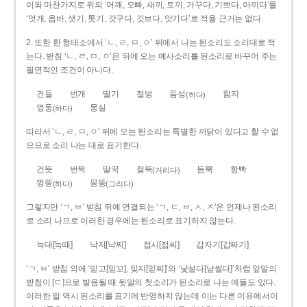
이와 마찬가지로 위의 ‘어깨, 오빠, 새끼, 토끼, 가꾸다, 기쁘다, 아끼다’를
‘엇개, 옵바, 샛기, 톳기, 갓구다, 깃브다, 앗기다’로 적을 근거는 없다.
2. 또한 한 형태소에서 ‘ㄴ, ㄹ, ㅁ, ㅇ’ 뒤에서 나는 된소리도 소리대로 적
는다. 받침 ‘ㄴ, ㄹ, ㅁ, ㅇ’은 뒤에 오는 예사소리를 된소리로 바꾸어 주는
필연적인 조건이 아니다.
건들
번개
딸기
절벙
듬성
함지
(하다)
껑둥
뭉실
(하다)
따라서 ‘ㄴ, ㄹ, ㅁ, ㅇ’ 뒤에 오는 된소리는 특별한 까닭이 있다고 할 수 없
으므로 소리 나는 대로 표기한다.
건뜻
번쩍
딸꾹
절뚝
듬뿍
함빡
(거리다)
껑뚱
뭉뚱
(하다)
(그리다)
그렇지만 ‘ㄱ, ㅂ’ 받침 뒤에 연결되는 ‘ㄱ, ㄷ, ㅂ, ㅅ, ㅈ’은 언제나 된소리
로 소리 나므로 이러한 경우에는 된소리로 표기하지 않는다.
늑대[늑때]
낙지[낙찌]
접시[접씨]
갑자기[갑짜기]
‘ㄱ, ㅂ’ 받침 외에 ‘믿고[믿꼬], 잊지[읻찌]’와 ‘낯설다[낟썰다]’처럼 앞말의
받침이 [ㄷ]으로 발음될 때 뒷말의 첫소리가 된소리로 나는 예들도 있다.
이러한 말 역시 된소리를 표기에 반영하지 않는데 이는 다른 이유에서이