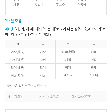
자칫
짓밟다
풋고추
햇곡식
제4절 모음
제8항
‘계, 례, 몌, 폐, 혜’의 ‘ㅖ’는 ‘ㅔ’로 소리 나는 경우가 있더라도 ‘ㅖ’로
적는다. (ㄱ을 취하고, ㄴ을 버림.)
ㄱ
ㄴ
ㄱ
ㄴ
계수(桂樹)
게수
혜택(惠澤)
헤택
사례(謝禮)
사레
계집
게집
연몌(連袂)
연메
핑계
핑게
폐품(廢品)
페품
계시다
게시다
다만, 다음 말은 본음대로 적는다.
게송(偈頌)
게시판(揭示板)
휴게실(休憩室)