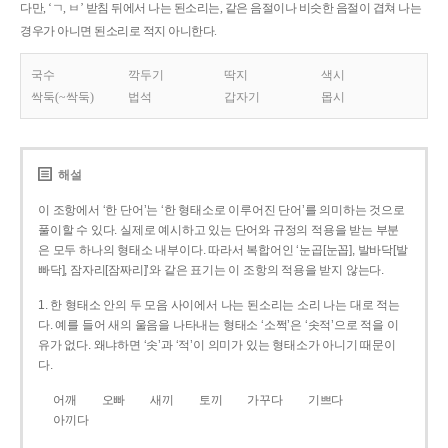
다만, ‘ㄱ, ㅂ’ 받침 뒤에서 나는 된소리는, 같은 음절이나 비슷한 음절이 겹쳐 나는
경우가 아니면 된소리로 적지 아니한다.
국수
깍두기
딱지
색시
싹둑(~싹둑)
법석
갑자기
몹시
해설
이 조항에서 ‘한 단어’는 ‘한 형태소로 이루어진 단어’를 의미하는 것으로
풀이할 수 있다. 실제로 예시하고 있는 단어와 규정의 적용을 받는 부분
은 모두 하나의 형태소 내부이다. 따라서 복합어인 ‘눈곱[눈꼽], 발바닥[발
빠닥], 잠자리[잠짜리]’와 같은 표기는 이 조항의 적용을 받지 않는다.
1. 한 형태소 안의 두 모음 사이에서 나는 된소리는 소리 나는 대로 적는
다. 예를 들어 새의 울음을 나타내는 형태소 ‘소쩍’은 ‘솟적’으로 적을 이
유가 없다. 왜냐하면 ‘솟’과 ‘적’이 의미가 있는 형태소가 아니기 때문이
다.
어깨
오빠
새끼
토끼
가꾸다
기쁘다
아끼다