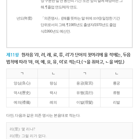
상 구분한 일 년 동안의 기간. 또는 앞의 말에 해당하는 그
해. ¶ 졸업 연도/제작 연도.
년도(年度)
「의존명사」((해를 뜻하는 말 뒤에 쓰여)) 일정한 기간
단위로서의 그해. ¶ 1985년도 출생자/1970년도 졸업
식/1990년도 예산안.
제11항
한자음 ‘랴, 려, 례, 료, 류, 리’가 단어의 첫머리에 올 적에는, 두음
법칙에 따라 ‘야, 여, 예, 요, 유, 이’로 적는다.(ㄱ을 취하고, ㄴ을 버림.)
ㄱ
ㄴ
ㄱ
ㄴ
양심(良心)
량심
용궁(龍宮)
룡궁
역사(歷史)
력사
유행(流行)
류행
예의(禮儀)
례의
이발(理髮)
리발
다만, 다음과 같은 의존 명사는 본음대로 적는다.
리(里): 몇 리냐?
리(理): 그럴 리가 없다.