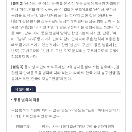
[붙임 2]
‘신-여성, 구-여성, 공-염불’은 이미 두음 법칙이 적용된 자립적인
명사 ‘여성, 염불’에 ‘신-, 구-, 공-’이 결합한 구조이므로 ‘신여성, 구여성,
공염불’로 적는다. ‘접두사처럼 쓰이는 한자’라고 한 것은 ‘신(新), 구
(舊)’와 같은 한자를 접두사로만 단정하기 어렵다는 점을 밝힌 것이다. 실
제로 ‘구(舊)’는 ‘구 시민 회관’과 같은 구성에서는 관형사로도 쓰인다. ‘남
존­-여비, 남부-­여대’ 등은 엄밀히 말하면 합성어는 아니지만, ‘남존’, ‘여
비’, ‘남부’, ‘여대’ 등이 마치 단어와 같이 인식되어 두음 법칙이 적용된 형
태로 굳어져 쓰이고 있는 것이다. 한편 ‘신년도, 구년도’ 등은 발음이 [신
년도], [구ː년도]이며 ‘신년­-도, 구년-­도’로 분석되는 구조이므로 이 규정이
적용되지 않는다.
[붙임 3]
둘 이상의 단어로 이루어진 고유 명사를 붙여 쓰는 경우에도, 결
합된 각 단어를 두음 법칙에 따라 적는다. 따라서 ‘한국 여자 농구 연맹’을
붙여서 쓰면 ‘한국여자농구연맹’이 된다.
더 알아보기
두음 법칙의 적용
두음 법칙의 적용에 차이가 있는 ‘연도’와 ‘년도’는 “표준국어대사전”에서
이러한 차이점을 확인할 수 있다.
연도(年度)
「명사」 사무나 회계 결산 따위의 처리를 위하여 편의