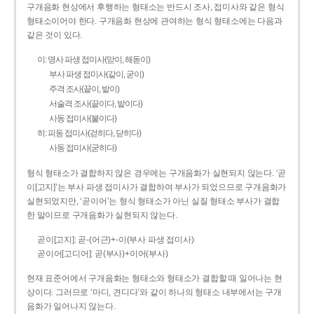
구개음화 현상에서 후행하는 형태소는 반드시 조사, 접미사와 같은 형식
형태소이어야 한다. 구개음화 현상에 관여하는 형식 형태소에는 다음과
같은 것이 있다.
이: 명사 파생 접미사(맏이, 해돋이)
부사 파생 접미사(같이, 굳이)
주격 조사(끝이, 밭이)
서술격 조사(끝이다, 밭이다)
사동 접미사(붙이다)
히: 피동 접미사(걷히다, 닫히다)
사동 접미사(굳히다)
형식 형태소가 결합하지 않은 경우에는 구개음화가 실현되지 않는다. ‘곧
이[고지]’는 부사 파생 접미사가 결합하여 부사가 되었으므로 구개음화가
실현되었지만, ‘곧이어’는 형식 형태소가 아닌 실질 형태소 부사가 결합
한 말이므로 구개음화가 실현되지 않는다.
곧이[고지]: 곧-­(어근)+­-이(부사 파생 접미사)
곧이어[고디어]: 곧(부사)+이어(부사)
현재 표준어에서 구개음화는 형태소와 형태소가 결합할 때 일어나는 현
상이다. 그러므로 ‘마디, 견디다’와 같이 하나의 형태소 내부에서는 구개
음화가 일어나지 않는다.