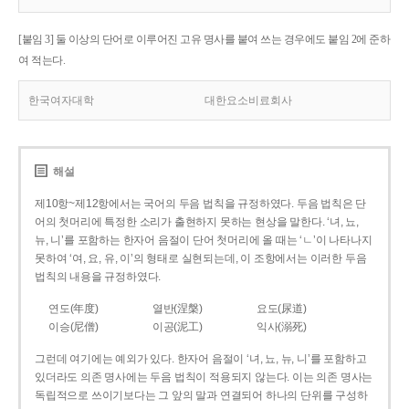
[붙임 3] 둘 이상의 단어로 이루어진 고유 명사를 붙여 쓰는 경우에도 붙임 2에 준하
여 적는다.
한국여자대학
대한요소비료회사
해설
제10항~제12항에서는 국어의 두음 법칙을 규정하였다. 두음 법칙은 단
어의 첫머리에 특정한 소리가 출현하지 못하는 현상을 말한다. ‘녀, 뇨,
뉴, 니’를 포함하는 한자어 음절이 단어 첫머리에 올 때는 ‘ㄴ’이 나타나지
못하여 ‘여, 요, 유, 이’의 형태로 실현되는데, 이 조항에서는 이러한 두음
법칙의 내용을 규정하였다.
연도(年度)
열반(涅槃)
요도(尿道)
이승(尼僧)
이공(泥工)
익사(溺死)
그런데 여기에는 예외가 있다. 한자어 음절이 ‘녀, 뇨, 뉴, 니’를 포함하고
있더라도 의존 명사에는 두음 법칙이 적용되지 않는다. 이는 의존 명사는
독립적으로 쓰이기보다는 그 앞의 말과 연결되어 하나의 단위를 구성하