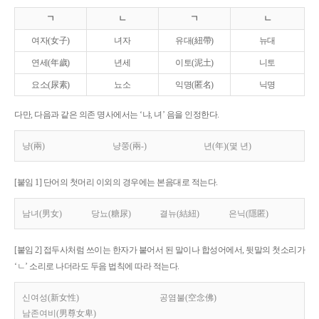
ㄱ
ㄴ
ㄱ
ㄴ
여자(女子)
녀자
유대(紐帶)
뉴대
연세(年歲)
년세
이토(泥土)
니토
요소(尿素)
뇨소
익명(匿名)
닉명
다만, 다음과 같은 의존 명사에서는 ‘냐, 녀’ 음을 인정한다.
냥(兩)
냥쭝(兩-)
년(年)(몇 년)
[붙임 1] 단어의 첫머리 이외의 경우에는 본음대로 적는다.
남녀(男女)
당뇨(糖尿)
결뉴(結紐)
은닉(隱匿)
[붙임 2] 접두사처럼 쓰이는 한자가 붙어서 된 말이나 합성어에서, 뒷말의 첫소리가
‘ㄴ’ 소리로 나더라도 두음 법칙에 따라 적는다.
신여성(新女性)
공염불(空念佛)
남존여비(男尊女卑)