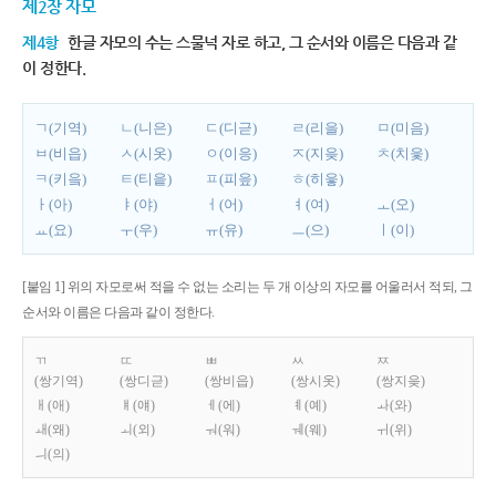
제2장 자모
제4항
한글 자모의 수는 스물넉 자로 하고, 그 순서와 이름은 다음과 같
이 정한다.
ㄱ(기역)
ㄴ(니은)
ㄷ(디귿)
ㄹ(리을)
ㅁ(미음)
ㅂ(비읍)
ㅅ(시옷)
ㅇ(이응)
ㅈ(지읒)
ㅊ(치읓)
ㅋ(키읔)
ㅌ(티읕)
ㅍ(피읖)
ㅎ(히읗)
ㅏ(아)
ㅑ(야)
ㅓ(어)
ㅕ(여)
ㅗ(오)
ㅛ(요)
ㅜ(우)
ㅠ(유)
ㅡ(으)
ㅣ(이)
[붙임 1] 위의 자모로써 적을 수 없는 소리는 두 개 이상의 자모를 어울러서 적되, 그
순서와 이름은 다음과 같이 정한다.
ㄲ
ㄸ
ㅃ
ㅆ
ㅉ
(쌍기역)
(쌍디귿)
(쌍비읍)
(쌍시옷)
(쌍지읒)
ㅐ(애)
ㅒ(얘)
ㅔ(에)
ㅖ(예)
ㅘ(와)
ㅙ(왜)
ㅚ(외)
ㅝ(워)
ㅞ(웨)
ㅟ(위)
ㅢ(의)