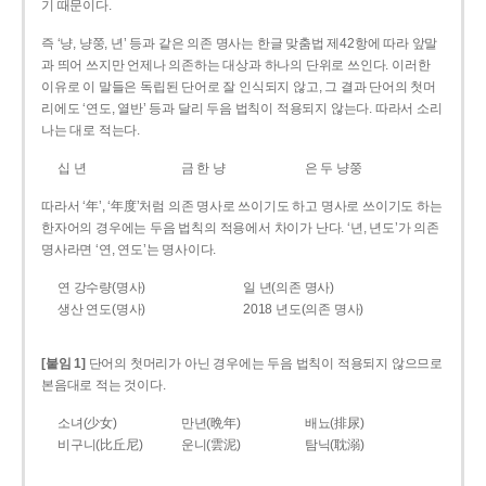
기 때문이다.
즉 ‘냥, 냥쭝, 년’ 등과 같은 의존 명사는 한글 맞춤법 제42항에 따라 앞말
과 띄어 쓰지만 언제나 의존하는 대상과 하나의 단위로 쓰인다. 이러한
이유로 이 말들은 독립된 단어로 잘 인식되지 않고, 그 결과 단어의 첫머
리에도 ‘연도, 열반’ 등과 달리 두음 법칙이 적용되지 않는다. 따라서 소리
나는 대로 적는다.
십 년
금 한 냥
은 두 냥쭝
따라서 ‘年’, ‘年度’처럼 의존 명사로 쓰이기도 하고 명사로 쓰이기도 하는
한자어의 경우에는 두음 법칙의 적용에서 차이가 난다. ‘년, 년도’가 의존
명사라면 ‘연, 연도’는 명사이다.
연 강수량(명사)
일 년(의존 명사)
생산 연도(명사)
2018 년도(의존 명사)
[붙임 1]
단어의 첫머리가 아닌 경우에는 두음 법칙이 적용되지 않으므로
본음대로 적는 것이다.
소녀(少女)
만년(晩年)
배뇨(排尿)
비구니(比丘尼)
운니(雲泥)
탐닉(耽溺)