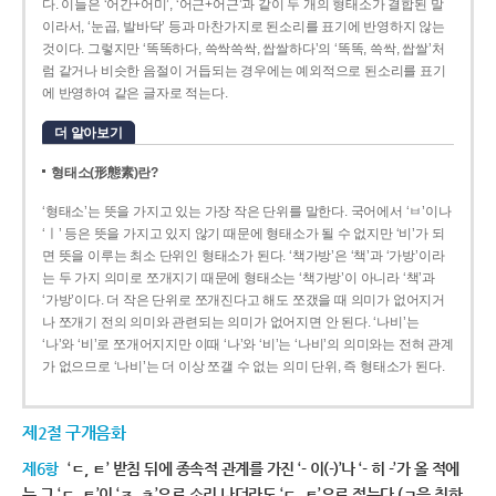
다. 이들은 ‘어간+어미’, ‘어근+어근’과 같이 두 개의 형태소가 결합된 말
이라서, ‘눈곱, 발바닥’ 등과 마찬가지로 된소리를 표기에 반영하지 않는
것이다. 그렇지만 ‘똑똑하다, 쓱싹쓱싹, 쌉쌀하다’의 ‘똑똑, 쓱싹, 쌉쌀’처
럼 같거나 비슷한 음절이 거듭되는 경우에는 예외적으로 된소리를 표기
에 반영하여 같은 글자로 적는다.
더 알아보기
형태소(形態素)란?
‘형태소’는 뜻을 가지고 있는 가장 작은 단위를 말한다. 국어에서 ‘ㅂ’이나
‘ㅣ’ 등은 뜻을 가지고 있지 않기 때문에 형태소가 될 수 없지만 ‘비’가 되
면 뜻을 이루는 최소 단위인 형태소가 된다. ‘책가방’은 ‘책’과 ‘가방’이라
는 두 가지 의미로 쪼개지기 때문에 형태소는 ‘책가방’이 아니라 ‘책’과
‘가방’이다. 더 작은 단위로 쪼개진다고 해도 쪼갰을 때 의미가 없어지거
나 쪼개기 전의 의미와 관련되는 의미가 없어지면 안 된다. ‘나비’는
‘나’와 ‘비’로 쪼개어지지만 이때 ‘나’와 ‘비’는 ‘나비’의 의미와는 전혀 관계
가 없으므로 ‘나비’는 더 이상 쪼갤 수 없는 의미 단위, 즉 형태소가 된다.
제2절 구개음화
제6항
‘ㄷ, ㅌ’ 받침 뒤에 종속적 관계를 가진 ‘- 이(-)’나 ‘- 히 -’가 올 적에
는 그 ‘ㄷ, ㅌ’이 ‘ㅈ, ㅊ’으로 소리 나더라도 ‘ㄷ, ㅌ’으로 적는다.(ㄱ을 취하