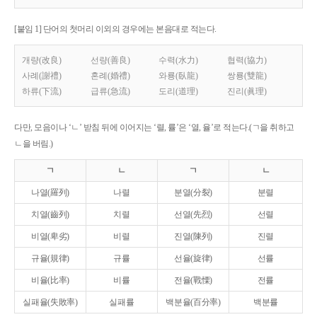
[붙임 1] 단어의 첫머리 이외의 경우에는 본음대로 적는다.
개량(改良)
선량(善良)
수력(水力)
협력(協力)
사례(謝禮)
혼례(婚禮)
와룡(臥龍)
쌍룡(雙龍)
하류(下流)
급류(急流)
도리(道理)
진리(眞理)
다만, 모음이나 ‘ㄴ’ 받침 뒤에 이어지는 ‘렬, 률’은 ‘열, 율’로 적는다.(ㄱ을 취하고
ㄴ을 버림.)
ㄱ
ㄴ
ㄱ
ㄴ
나열(羅列)
나렬
분열(分裂)
분렬
치열(齒列)
치렬
선열(先烈)
선렬
비열(卑劣)
비렬
진열(陳列)
진렬
규율(規律)
규률
선율(旋律)
선률
비율(比率)
비률
전율(戰慄)
전률
실패율(失敗率)
실패률
백분율(百分率)
백분률