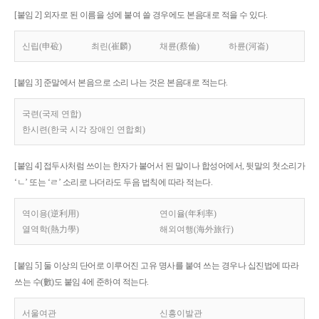
[붙임 2] 외자로 된 이름을 성에 붙여 쓸 경우에도 본음대로 적을 수 있다.
신립(申砬)
최린(崔麟)
채륜(蔡倫)
하륜(河崙)
[붙임 3] 준말에서 본음으로 소리 나는 것은 본음대로 적는다.
국련(국제 연합)
한시련(한국 시각 장애인 연합회)
[붙임 4] 접두사처럼 쓰이는 한자가 붙어서 된 말이나 합성어에서, 뒷말의 첫소리가
‘ㄴ’ 또는 ‘ㄹ’ 소리로 나더라도 두음 법칙에 따라 적는다.
역이용(逆利用)
연이율(年利率)
열역학(熱力學)
해외여행(海外旅行)
[붙임 5] 둘 이상의 단어로 이루어진 고유 명사를 붙여 쓰는 경우나 십진법에 따라
쓰는 수(數)도 붙임 4에 준하여 적는다.
서울여관
신흥이발관