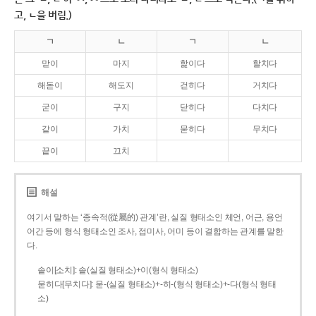
고, ㄴ을 버림.)
ㄱ
ㄴ
ㄱ
ㄴ
맏이
마지
핥이다
할치다
해돋이
해도지
걷히다
거치다
굳이
구지
닫히다
다치다
같이
가치
묻히다
무치다
끝이
끄치
해설
여기서 말하는 ‘종속적(從屬的) 관계’란, 실질 형태소인 체언, 어근, 용언
어간 등에 형식 형태소인 조사, 접미사, 어미 등이 결합하는 관계를 말한
다.
솥이[소치]: 솥(실질 형태소)+이(형식 형태소)
묻히다[무치다]: 묻­-(실질 형태소)+­-히­-(형식 형태소)+-다(형식 형태
소)