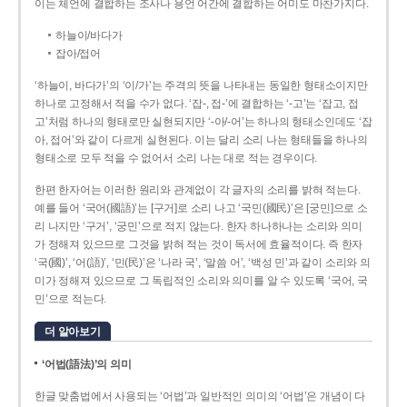
이는 체언에 결합하는 조사나 용언 어간에 결합하는 어미도 마찬가지다.
하늘이/바다가
잡아/접어
‘하늘이, 바다가’의 ‘이/가’는 주격의 뜻을 나타내는 동일한 형태소이지만
하나로 고정해서 적을 수가 없다. ‘잡-, 접-’에 결합하는 ‘-고’는 ‘잡고, 접
고’처럼 하나의 형태로만 실현되지만 ‘-아/-어’는 하나의 형태소인데도 ‘잡
아, 접어’와 같이 다르게 실현된다. 이는 달리 소리 나는 형태들을 하나의
형태소로 모두 적을 수 없어서 소리 나는 대로 적는 경우이다.
한편 한자어는 이러한 원리와 관계없이 각 글자의 소리를 밝혀 적는다.
예를 들어 ‘국어(國語)’는 [구거]로 소리 나고 ‘국민(國民)’은 [궁민]으로 소
리 나지만 ‘구거’, ‘궁민’으로 적지 않는다. 한자 하나하나는 소리와 의미
가 정해져 있으므로 그것을 밝혀 적는 것이 독서에 효율적이다. 즉 한자
‘국(國)’, ‘어(語)’, ‘민(民)’은 ‘나라 국’, ‘말씀 어’, ‘백성 민’과 같이 소리와 의
미가 정해져 있으므로 그 독립적인 소리와 의미를 알 수 있도록 ‘국어, 국
민’으로 적는다.
더 알아보기
‘어법(語法)’의 의미
한글 맞춤법에서 사용되는 ‘어법’과 일반적인 의미의 ‘어법’은 개념이 다