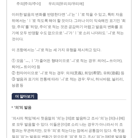
주의[주의/주이]
우리의[우리의/우리에]
이러한 발음의 변화를 반영한다면 ‘ㅢ’는 ‘ㅣ’로 적을 수 있고, 특히 자음
뒤에서는 ‘ㅣ’로 적도록 해야 할 것이다. 그러나 이미 익숙해진 표기인 ‘희
망, 주의’를 ‘히망, 주이’로 적는 것은 공감하기 어렵고 발음의 변화를 표
기에 모두 반영할 수도 없으므로 ‘ㅢ’가 ‘ㅣ’로 소리 나더라도 ‘ㅢ’로 적는
것이다.
이 조항에서는 ‘ㅢ’로 적는 세 가지 유형을 제시하고 있다.
① 모음 ‘ㅡ, ㅣ’가 줄어든 형태이므로 ‘ㅢ’로 적는 경우: 씌어(←쓰이어),
틔어(←트이어) 등
② 한자어이므로 ‘ㅢ’로 적는 경우: 의의(意義), 희망(希望), 유희(遊戱) 등
③ 발음과 표기의 전통에 따라 ‘ㅢ’로 적는 경우: 무늬, 하늬바람, 늴리리,
닁큼 등
더 알아보기
‘의’의 발음
‘의사의 책임’에서 첫음절의 ‘의’는 [의]로 발음하고 조사 ‘의’는 [의]나 [에]
로 모두 발음할 수 있다. 이들은 [이]로 소리 나는 경우가 아니라서 이 조
항과는 무관하지만, 모두 ‘의’로 적는다는 점에서 공통점이 있다. 즉 첫음
절의 ‘의’는 발음의 변화가 없으므로 ‘의’로 적고, 조사 ‘의’는 [에]로 발음할