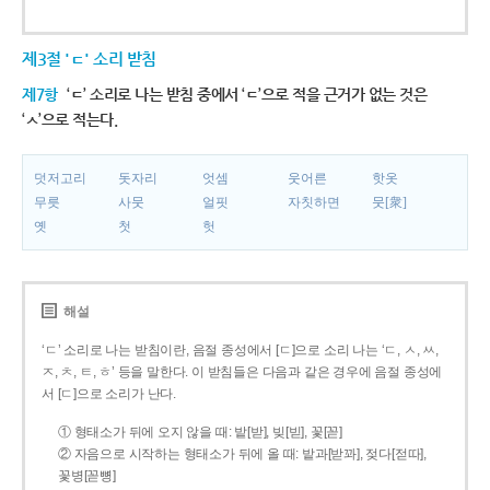
제3절 'ㄷ' 소리 받침
제7항
‘ㄷ’ 소리로 나는 받침 중에서 ‘ㄷ’으로 적을 근거가 없는 것은
‘ㅅ’으로 적는다.
덧저고리
돗자리
엇셈
웃어른
핫옷
무릇
사뭇
얼핏
자칫하면
뭇[衆]
옛
첫
헛
해설
‘ㄷ’ 소리로 나는 받침이란, 음절 종성에서 [ㄷ]으로 소리 나는 ‘ㄷ, ㅅ, ㅆ,
ㅈ, ㅊ, ㅌ, ㅎ’ 등을 말한다. 이 받침들은 다음과 같은 경우에 음절 종성에
서 [ㄷ]으로 소리가 난다.
① 형태소가 뒤에 오지 않을 때: 밭[받], 빚[빋], 꽃[꼳]
② 자음으로 시작하는 형태소가 뒤에 올 때: 밭과[받꽈], 젖다[젇따],
꽃병[꼳뼝]