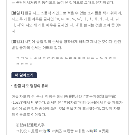
는 속담에서처럼 전통적으로 쓰여 온 것이므로 그대로 유지하였다.
[붙임 1]
한글 자모 스물넉 자만으로 적을 수 없는 소리들을 적기 위하여,
자모 두 개를 어우른 글자인 ‘ㄲ, ㄸ, ㅃ, ㅆ, ㅉ’, ‘ㅐ, ㅒ, ㅔ, ㅖ, ㅘ, ㅚ, ㅝ,
ㅟ, ㅢ’와 자모 세 개를 어우른 글자인 ‘ㅙ, ㅞ’를 쓴다는 것을 보여 준 것이
다.
[붙임 2]
사전에 올릴 적의 순서를 명확하게 하려고 제시한 것이다. 한편
받침 글자의 순서는 아래와 같다.
ㄱ ㄲ ㄳ ㄴ ㄵ ㄶ ㄷ ㄹ ㄺ ㄻ ㄼ ㄽ ㄾ ㄿ ㅀ ㅁ ㅂ ㅄ ㅅ ㅆ ㅇ ㅈ ㅊ
ㅋ ㅌ ㅍ ㅎ
더 알아보기
한글 자모 명칭의 유래
한글 자모의 수, 순서, 이름은 최세진(崔世珍)의 “훈몽자회(訓蒙字會)
(1527)”에서 비롯한다. 최세진은 “훈몽자회” 범례(凡例)에서 한글 자모가
초성에 쓰인 것과 종성에 쓰인 것을 짝을 지어 표시했는데, 그것이 자모
의 이름으로 이어졌다.
初聲終聲通用八字
ㄱ其役 ㄴ尼隱 ㄷ池
ㄹ梨乙 ㅁ眉音 ㅂ非邑 ㅅ時
ㆁ異凝