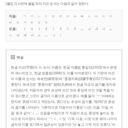
[붙임 2] 사전에 올릴 적의 자모 순서는 다음과 같이 정한다.
자음:
ㄱ
ㄲ
ㄴ
ㄷ
ㄸ
ㄹ
ㅁ
ㅂ
ㅃ
ㅅ
ㅆ
ㅇ
ㅈ
ㅉ
ㅊ
ㅋ
ㅌ
ㅍ
ㅎ
모음:
ㅏ
ㅐ
ㅑ
ㅒ
ㅓ
ㅔ
ㅕ
ㅖ
ㅗ
ㅘ
ㅙ
ㅚ
ㅛ
ㅜ
ㅝ
ㅞ
ㅟ
ㅠ
ㅡ
ㅢ
ㅣ
해설
한글 자모(字母)의 수, 순서, 이름은 ‘한글 마춤법 통일안(1933)’에서 분명
히 제시되었고, ‘한글 맞춤법(1988)’도 이를 이어받았다. 이 가운데 자모
의 이름과 순서는 최세진(崔世珍)의 “훈몽자회(訓蒙字會)(1527)”에서 비
롯한다. 최세진은 “훈몽자회” 범례(凡例)에서 한글 자모의 음가를 한자로
나타냈는데, 자음자의 경우 초성에 쓰인 것과 종성에 쓰인 것을 짝을 지
어 표시했고 그것이 글자의 이름으로 굳어졌다. 예를 들어 ‘ㄱ’ 아래에는
한자로 ‘其役’이라고 적었는데, ‘其(기)’는 초성의 음가를, ‘役(역)’은 종성
의 음가를 나타낸다. 기본적으로 자음자의 이름은 ‘니은, 리을, 미음, 비
읍’ 등과 같이 ‘ㅣㅡ’ 모음을 바탕으로 각 자음이 초성, 종성에 놓이는 방
식으로 지어졌다. 따라서 ‘ㄱ, ㄷ, ㅅ’도 ‘기윽, 디읃, 시읏’으로 해야 나머지
글자와 이름 표기에서 일관성이 있겠지만 “낫 놓고 기역 자도 모른다.”라