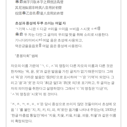
兩字只取本字之釋俚語爲聲
其尼池梨眉非時異八音用於初聲
役隱
乙音邑
凝八音用於終聲
초성과 종성에 두루 쓰이는 여덟 자
ㄱ기역 ㄴ니은 ㄷ디귿 ㄹ리을 ㅁ미음 ㅂ비읍 ㅅ시옷 ㆁ
두 자는 다만 그 글자의 우리말 뜻을 취해 소리로 사용한다.
기니디리미비시
여덟 음은 초성에 사용되고,
역은귿을음읍옷
여덟 음은 종성에 사용된다.
“훈몽자회” 범례
자모의 이름 가운데 ‘ㄱ, ㄷ, ㅅ’의 명칭이 다른 자모의 이름과 다른 것은
한자에는 ‘윽, 읃, 읏’과 같은 발음을 가진 글자가 없기 때문이었다. 그래
서 ‘윽’은 가까운 발음인 ‘役(역)’으로 표시하여 ‘ㄱ’은 ‘기역’이 되었다. 그
리고 ‘읃’과 ‘읏’은 각각 ‘末(귿 말)’과 ‘衣(옷 의)’로 표기하고, 두 글자는 글
자의 의미만을 취한다고 설명하였다. 그래서 ‘ㄷ’의 명칭은 ‘디귿’이,
‘ㅅ’의 명칭은 ‘시옷’이 된 것이다.
‘ㅈ, ㅊ, ㅋ, ㅌ, ㅍ, ㅎ’은 당시 종성으로 쓰이지 않던 것들이어서 초성에 모
음 ‘ㅣ’를 붙인 ‘지, 치, 키, 티, 피, 히’로만 음가를 나타내 주었는데, 1933년
‘한글 마춤법 통일안’에서 ‘지읒, 치읓, 키읔, 티읕, 피읖, 히읗’과 같은 이름
이 확정되었다.