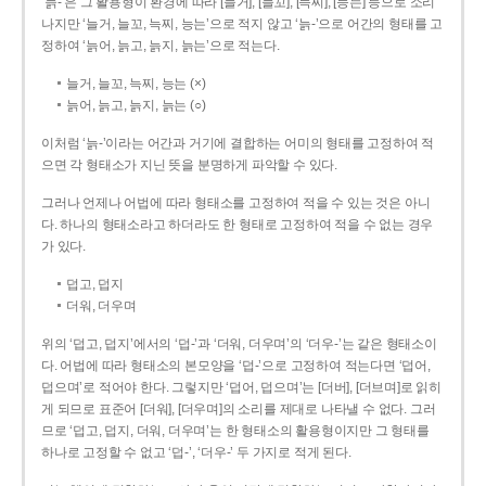
‘늙-’은 그 활용형이 환경에 따라 [늘거], [늘꼬], [늑찌], [능는] 등으로 소리
나지만 ‘늘거, 늘꼬, 늑찌, 능는’으로 적지 않고 ‘늙-’으로 어간의 형태를 고
정하여 ‘늙어, 늙고, 늙지, 늙는’으로 적는다.
늘거, 늘꼬, 늑찌, 능는 (×)
늙어, 늙고, 늙지, 늙는 (○)
이처럼 ‘늙-­’이라는 어간과 거기에 결합하는 어미의 형태를 고정하여 적
으면 각 형태소가 지닌 뜻을 분명하게 파악할 수 있다.
그러나 언제나 어법에 따라 형태소를 고정하여 적을 수 있는 것은 아니
다. 하나의 형태소라고 하더라도 한 형태로 고정하여 적을 수 없는 경우
가 있다.
덥고, 덥지
더워, 더우며
위의 ‘덥고, 덥지’에서의 ‘덥-­’과 ‘더워, 더우며’의 ‘더우-­’는 같은 형태소이
다. 어법에 따라 형태소의 본모양을 ‘덥-­’으로 고정하여 적는다면 ‘덥어,
덥으며’로 적어야 한다. 그렇지만 ‘덥어, 덥으며’는 [더버], [더브며]로 읽히
게 되므로 표준어 [더워], [더우며]의 소리를 제대로 나타낼 수 없다. 그러
므로 ‘덥고, 덥지, 더워, 더우며’는 한 형태소의 활용형이지만 그 형태를
하나로 고정할 수 없고 ‘덥-’, ‘더우-’ 두 가지로 적게 된다.