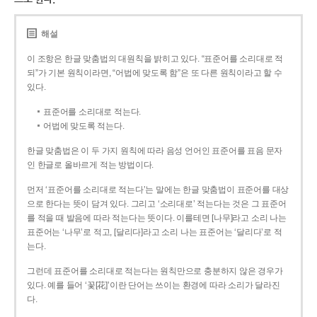
해설
이 조항은 한글 맞춤법의 대원칙을 밝히고 있다. “표준어를 소리대로 적
되”가 기본 원칙이라면, “어법에 맞도록 함”은 또 다른 원칙이라고 할 수
있다.
표준어를 소리대로 적는다.
어법에 맞도록 적는다.
한글 맞춤법은 이 두 가지 원칙에 따라 음성 언어인 표준어를 표음 문자
인 한글로 올바르게 적는 방법이다.
먼저 ‘표준어를 소리대로 적는다’는 말에는 한글 맞춤법이 표준어를 대상
으로 한다는 뜻이 담겨 있다. 그리고 ‘소리대로’ 적는다는 것은 그 표준어
를 적을 때 발음에 따라 적는다는 뜻이다. 이를테면 [나무]라고 소리 나는
표준어는 ‘나무’로 적고, [달리다]라고 소리 나는 표준어는 ‘달리다’로 적
는다.
그런데 표준어를 소리대로 적는다는 원칙만으로 충분하지 않은 경우가
있다. 예를 들어 ‘꽃[花]’이란 단어는 쓰이는 환경에 따라 소리가 달라진
다.