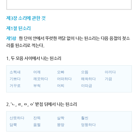
제3장 소리에 관한 것
제1절 된소리
제5항
한 단어 안에서 뚜렷한 까닭 없이 나는 된소리는 다음 음절의 첫소
리를 된소리로 적는다.
1. 두 모음 사이에서 나는 된소리
소쩍새
어깨
오빠
으뜸
아끼다
기쁘다
깨끗하다
어떠하다
해쓱하다
가끔
거꾸로
부썩
어찌
이따금
2. ‘ㄴ, ㄹ, ㅁ, ㅇ’ 받침 뒤에서 나는 된소리
산뜻하다
잔뜩
살짝
훨씬
담뿍
움찔
몽땅
엉뚱하다