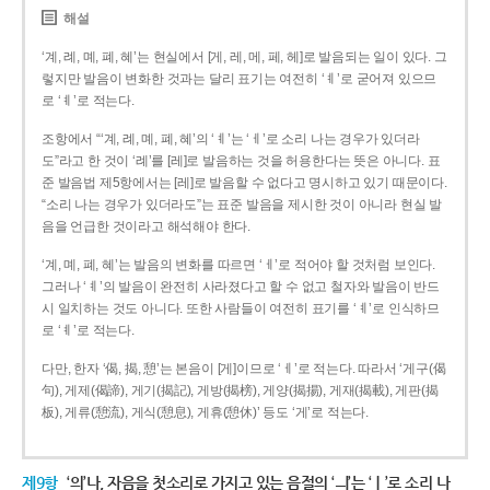
해설
‘계, 례, 몌, 폐, 혜’는 현실에서 [게, 레, 메, 페, 헤]로 발음되는 일이 있다. 그
렇지만 발음이 변화한 것과는 달리 표기는 여전히 ‘ㅖ’로 굳어져 있으므
로 ‘ㅖ’로 적는다.
조항에서 “‘계, 례, 몌, 폐, 혜’의 ‘ㅖ’는 ‘ㅔ’로 소리 나는 경우가 있더라
도”라고 한 것이 ‘례’를 [레]로 발음하는 것을 허용한다는 뜻은 아니다. 표
준 발음법 제5항에서는 [레]로 발음할 수 없다고 명시하고 있기 때문이다.
“소리 나는 경우가 있더라도”는 표준 발음을 제시한 것이 아니라 현실 발
음을 언급한 것이라고 해석해야 한다.
‘계, 몌, 폐, 혜’는 발음의 변화를 따르면 ‘ㅔ’로 적어야 할 것처럼 보인다.
그러나 ‘ㅖ’의 발음이 완전히 사라졌다고 할 수 없고 철자와 발음이 반드
시 일치하는 것도 아니다. 또한 사람들이 여전히 표기를 ‘ㅖ’로 인식하므
로 ‘ㅖ’로 적는다.
다만, 한자 ‘偈, 揭, 憩’는 본음이 [게]이므로 ‘ㅔ’로 적는다. 따라서 ‘게구(偈
句), 게제(偈諦), 게기(揭記), 게방(揭榜), 게양(揭揚), 게재(揭載), 게판(揭
板), 게류(憩流), 게식(憩息), 게휴(憩休)’ 등도 ‘게’로 적는다.
제9항
‘의’나, 자음을 첫소리로 가지고 있는 음절의 ‘ㅢ’는 ‘ㅣ’로 소리 나