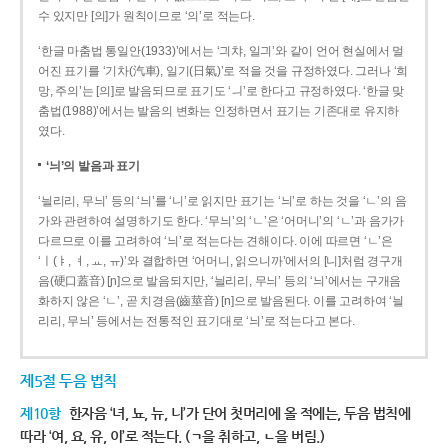
수 있지만 [의]가 원칙이므로 ‘의’로 적는다.
‘한글 마춤법 통일안(1933)’에서는 ‘긔챠, 일긔’와 같이 언어 현실에서 멀
어진 표기를 ‘기차(汽車), 일기(日氣)’로 적을 것을 규정하였다. 그러나 ‘희
망, 주의’는 [의]로 발음되므로 표기도 ‘ㅢ’로 한다고 규정하였다. ‘한글 맞
춤법(1988)’에서는 발음의 변화는 인정하면서 표기는 기존대로 유지하
였다.
‘늬’의 발음과 표기
‘늴리리, 무늬’ 등의 ‘늬’를 ‘니’로 읽지만 표기는 ‘늬’로 하는 것을 ‘ㄴ’의 음
가와 관련하여 설명하기도 한다. ‘무늬’의 ‘ㄴ’은 ‘어머니’의 ‘ㄴ’과 음가가
다르므로 이를 고려하여 ‘늬’로 적는다는 견해이다. 이에 따르면 ‘ㄴ’은
‘ㅣ(ㅑ, ㅕ, ㅛ, ㅠ)’와 결합하면 ‘어머니, 읽으니까’에서의 [니]처럼 경구개
음(硬口蓋音) [ɲ]으로 발음되지만, ‘늴리리, 무늬’ 등의 ‘늬’에서는 구개음
화하지 않은 ‘ㄴ’, 곧 치경음(齒莖音) [n]으로 발음된다. 이를 고려하여 ‘늴
리리, 무늬’ 등에서는 전통적인 표기대로 ‘늬’로 적는다고 본다.
제5절 두음 법칙
제10항
한자음 ‘녀, 뇨, 뉴, 니’가 단어 첫머리에 올 적에는, 두음 법칙에
따라 ‘여, 요, 유, 이’로 적는다. (ㄱ을 취하고, ㄴ을 버림.)