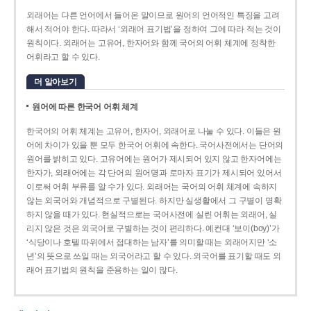
외래어는 다른 언어에서 들어온 말이므로 원어의 언어적인 특징을 고려
해서 적어야 한다. 따라서 ‘외래어 표기법’을 정하여 그에 따라 적는 것이
원칙이다. 외래어는 고유어, 한자어와 함께 국어의 어휘 체계에 정착한
어휘라고 할 수 있다.
더 알아보기
원어에 따른 한국어 어휘 체계
한국어의 어휘 체계는 고유어, 한자어, 외래어로 나눌 수 있다. 이들은 원
어에 차이가 있을 뿐 모두 한국어 어휘에 속한다. 국어사전에서는 단어의
원어를 밝히고 있다. 고유어에는 원어가 제시되어 있지 않고 한자어에는
한자가, 외래어에는 각 단어의 원어명과 로마자 표기가 제시되어 있어서
이로써 어휘 부류를 알 수가 있다. 외래어는 국어의 어휘 체계에 속하지
않는 외국어와 개념적으로 구별된다. 하지만 실생활에서 그 구별이 명확
하지 않을 때가 있다. 현실적으로는 국어사전에 실린 어휘는 외래어, 실
리지 않은 것은 외국어로 구별하는 것이 편리하다. 예컨대 ‘보이(boy)’가
‘식당이나 호텔 따위에서 접대하는 남자’를 의미할 때는 외래어지만 ‘소
년’의 뜻으로 쓰일 때는 외국어라고 할 수 있다. 외국어를 표기할 때도 외
래어 표기법의 원칙을 준용하는 일이 많다.