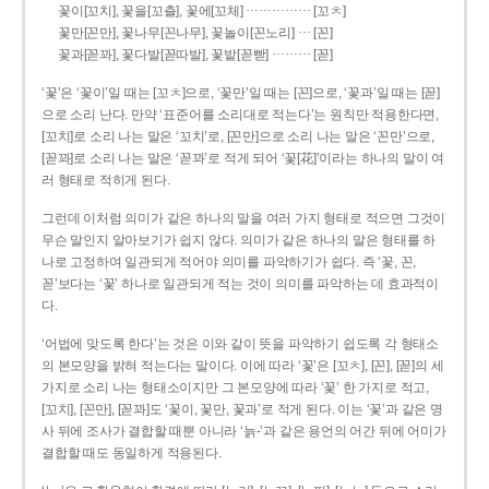
……………
꽃이[꼬치], 꽃을[꼬츨], 꽃에[꼬체]
[꼬ㅊ]
…
꽃만[꼰만], 꽃나무[꼰나무], 꽃놀이[꼰노리]
[꼰]
………
꽃과[꼳꽈], 꽃다발[꼳따발], 꽃밭[꼳빧]
[꼳]
‘꽃’은 ‘꽃이’일 때는 [꼬ㅊ]으로, ‘꽃만’일 때는 [꼰]으로, ‘꽃과’일 때는 [꼳]
으로 소리 난다. 만약 ‘표준어를 소리대로 적는다’는 원칙만 적용한다면,
[꼬치]로 소리 나는 말은 ‘꼬치’로, [꼰만]으로 소리 나는 말은 ‘꼰만’으로,
[꼳꽈]로 소리 나는 말은 ‘꼳꽈’로 적게 되어 ‘꽃[花]’이라는 하나의 말이 여
러 형태로 적히게 된다.
그런데 이처럼 의미가 같은 하나의 말을 여러 가지 형태로 적으면 그것이
무슨 말인지 알아보기가 쉽지 않다. 의미가 같은 하나의 말은 형태를 하
나로 고정하여 일관되게 적어야 의미를 파악하기가 쉽다. 즉 ‘꽃, 꼰,
꼳’보다는 ‘꽃’ 하나로 일관되게 적는 것이 의미를 파악하는 데 효과적이
다.
‘어법에 맞도록 한다’는 것은 이와 같이 뜻을 파악하기 쉽도록 각 형태소
의 본모양을 밝혀 적는다는 말이다. 이에 따라 ‘꽃’은 [꼬ㅊ], [꼰], [꼳]의 세
가지로 소리 나는 형태소이지만 그 본모양에 따라 ‘꽃’ 한 가지로 적고,
[꼬치], [꼰만], [꼳꽈]도 ‘꽃이, 꽃만, 꽃과’로 적게 된다. 이는 ‘꽃’과 같은 명
사 뒤에 조사가 결합할 때뿐 아니라 ‘늙-’과 같은 용언의 어간 뒤에 어미가
결합할 때도 동일하게 적용된다.