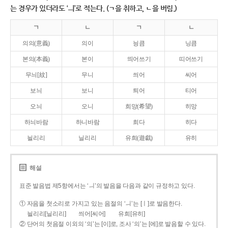
는 경우가 있더라도 ‘ㅢ’로 적는다. (ㄱ을 취하고, ㄴ을 버림.)
ㄱ
ㄴ
ㄱ
ㄴ
의의(意義)
의이
닁큼
닝큼
본의(本義)
본이
띄어쓰기
띠어쓰기
무늬[紋]
무니
씌어
씨어
보늬
보니
틔어
티어
오늬
오니
희망(希望)
히망
하늬바람
하니바람
희다
히다
늴리리
닐리리
유희(遊戱)
유히
해설
표준 발음법 제5항에서는 ‘ㅢ’의 발음을 다음과 같이 규정하고 있다.
① 자음을 첫소리로 가지고 있는 음절의 ‘ㅢ’는 [ㅣ]로 발음한다.
늴리리[닐리리]
씌어[씨어]
유희[유히]
② 단어의 첫음절 이외의 ‘의’는 [이]로, 조사 ‘의’는 [에]로 발음할 수 있다.