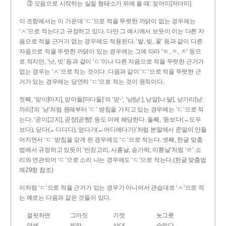
③ 모음으로 시작하는 실질 형태소가 뒤에 올 때: 젖어미[저더미]
이 조항에서는 이 가운데 ‘ㄷ’으로 적을 뚜렷한 까닭이 없는 경우에는
‘ㅅ’으로 적는다고 규정하고 있다. 다만 그 예시에서 보듯이 이는 다른 자
음으로 적을 근거가 없는 경우에도 적용된다. ‘밭, 빚, 꽃’ 등과 같이 다른
자음으로 적을 뚜렷한 까닭이 있는 경우에는 그에 따라 ‘ㅌ, ㅈ, ㅊ’ 등으
로 적지만, ‘낫, 빗’ 등과 같이 ‘ㄷ’이나 다른 자음으로 적을 뚜렷한 근거가
없는 경우는 ‘ㅅ’으로 적는 것이다. 다음과 같이 ‘ㄷ’으로 적을 뚜렷한 근
거가 있는 경우에는 당연히 ‘ㄷ’으로 적는 것이 원칙이다.
첫째, ‘맏이[마지], 맏아들[마다들]’의 ‘맏-’, ‘낟[낟ː], 낟알[나ː달], 낟가리[낟ː
까리]’의 ‘낟’처럼 원래부터 ‘ㄷ’ 받침을 가지고 있는 경우에는 ‘ㄷ’으로 적
는다. ‘곧이[고지], 곧장[곧짱]’ 등도 이에 해당한다. 둘째, ‘돋보다(←도두
보다), 딛다(←디디다), 얻다가(←어디에다가)’처럼 본말에서 준말이 만들
어지면서 ‘ㄷ’ 받침을 갖게 된 경우에도 ‘ㄷ’으로 적는다. 셋째, 한글 맞춤
법에서 규정하고 있듯이 ‘반짇고리, 사흗날, 숟가락, 이튿날’처럼 ‘ㄹ’ 소
리와 연관되어 ‘ㄷ’으로 소리 나는 경우에도 ‘ㄷ’으로 적는다.(한글 맞춤법
제29항 참조)
이처럼 ‘ㄷ’으로 적을 근거가 있는 경우가 아니어서 관습대로 ‘ㅅ’으로 적
는 예로는 다음과 같은 것들이 있다.
걸핏하면
그까짓
기껏
놋그릇
덧셈
빗장
삿대
숫접다