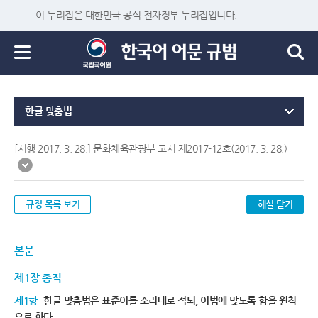
이 누리집은 대한민국 공식 전자정부 누리집입니다.
한글 맞춤법
[시행 2017. 3. 28.] 문화체육관광부 고시 제2017-12호(2017. 3. 28.)
규정 목록 보기
해설 닫기
본문
제1장 총칙
제1항
한글 맞춤법은 표준어를 소리대로 적되, 어법에 맞도록 함을 원칙
으로 한다.