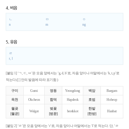
4. 비음
ㄴ
ㅁ
ㅇ
n
m
ng
5. 유음
ㄹ
r, l
[붙임 1] ‘ㄱ, ㄷ, ㅂ’은 모음 앞에서는 ‘g, d, b’로, 자음 앞이나 어말에서는 ‘k, t, p’로
적는다.([ ] 안의 발음에 따라 표기함.)
구미
Gumi
영동
Yeongdong
백암
Baegam
옥천
Okcheon
합덕
Hapdeok
호법
Hobeop
월곶
벚꽃
한밭
Wolgot
beotkkot
Hanbat
[월곧]
[벋꼳]
[한받]
[붙임 2] ‘ㄹ’은 모음 앞에서는 ‘r’로, 자음 앞이나 어말에서는 ‘l’로 적는다. 단, ‘ㄹ