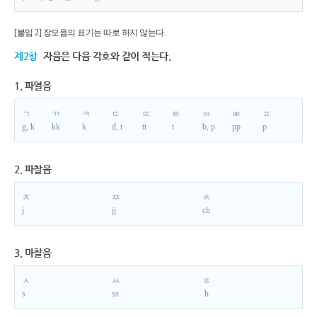
[붙임 2] 장모음의 표기는 따로 하지 않는다.
제2항
자음은 다음 각호와 같이 적는다.
1. 파열음
ㄱ
ㄲ
ㅋ
ㄷ
ㄸ
ㅌ
ㅂ
ㅃ
ㅍ
g, k
kk
k
d, t
tt
t
b, p
pp
p
2. 파찰음
ㅈ
ㅉ
ㅊ
j
jj
ch
3. 마찰음
ㅅ
ㅆ
ㅎ
s
ss
h