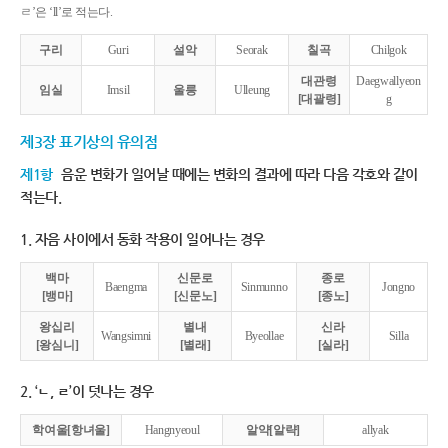
ㄹ’은 ‘ll’로 적는다.
구리
Guri
설악
Seorak
칠곡
Chilgok
대관령
Daegwallyeon
임실
Imsil
울릉
Ulleung
[대괄령]
g
제3장 표기상의 유의점
제1항
음운 변화가 일어날 때에는 변화의 결과에 따라 다음 각호와 같이
적는다.
1. 자음 사이에서 동화 작용이 일어나는 경우
백마
신문로
종로
Baengma
Sinmunno
Jongno
[뱅마]
[신문노]
[종노]
왕십리
별내
신라
Wangsimni
Byeollae
Silla
[왕심니]
[별래]
[실라]
2. ‘ㄴ, ㄹ’이 덧나는 경우
학여울[항녀울]
Hangnyeoul
알약[알략]
allyak