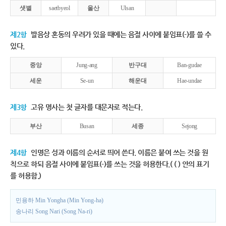
샛별
saetbyeol
울산
Ulsan
제2항
발음상 혼동의 우려가 있을 때에는 음절 사이에 붙임표(-)를 쓸 수
있다.
중앙
Jung-ang
반구대
Ban-gudae
세운
Se-un
해운대
Hae-undae
제3항
고유 명사는 첫 글자를 대문자로 적는다.
부산
Busan
세종
Sejong
제4항
인명은 성과 이름의 순서로 띄어 쓴다. 이름은 붙여 쓰는 것을 원
칙으로 하되 음절 사이에 붙임표(-)를 쓰는 것을 허용한다.( ( ) 안의 표기
를 허용함.)
민용하 Min Yongha (Min Yong-ha)
송나리 Song Nari (Song Na-ri)