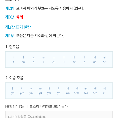
제2항
로마자 이외의 부호는 되도록 사용하지 않는다.
제3항
삭제
제2장 표기 일람
제1항
모음은 다음 각호와 같이 적는다.
1. 단모음
ㅏ
ㅓ
ㅗ
ㅜ
ㅡ
ㅣ
ㅐ
ㅔ
ㅚ
ㅟ
a
eo
o
u
eu
i
ae
e
oe
wi
2. 이중 모음
ㅑ
ㅕ
ㅛ
ㅠ
ㅒ
ㅖ
ㅘ
ㅙ
ㅝ
ㅞ
ㅢ
ya
yeo
yo
yu
yae
ye
wa
wae
wo
we
ui
[붙임 1] ‘ㅢ’는 ‘ㅣ’로 소리 나더라도 ui로 적는다.
(보기) 광희문 Gwanghuimun