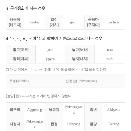
3. 구개음화가 되는 경우
해돋이
같이
굳히다
haedoji
gachi
guchida
[해도지]
[가치]
[구치다]
4. ‘ㄱ, ㄷ, ㅂ, ㅈ’이 ‘ㅎ’과 합하여 거센소리로 소리 나는 경우
좋고[조코]
joko
놓다[노타]
nota
잡혀[자펴]
japyeo
낳지[나치]
nachi
다만, 체언에서 ‘ㄱ, ㄷ, ㅂ’ 뒤에 ‘ㅎ’이 따를 때에는 ‘ㅎ’을 밝혀 적는다.
묵호(Mukho)
집현전(Jiphyeonjeon)
[붙임] 된소리되기는 표기에 반영하지 않는다.
Nakdonggan
압구정
Apgujeong
낙동강
죽변
Jukbyeon
g
Nakseongda
낙성대
합정
Hapjeong
팔당
Paldang
e