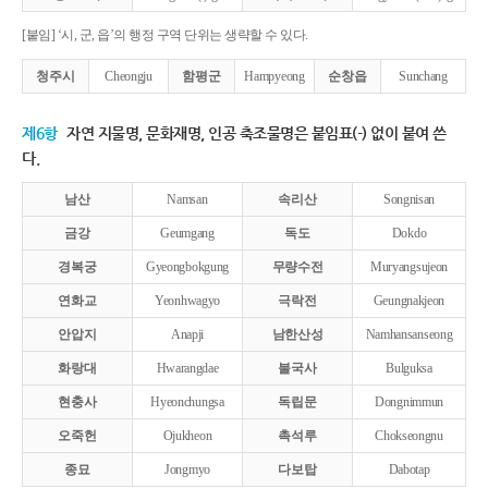
[붙임] ‘시, 군, 읍’의 행정 구역 단위는 생략할 수 있다.
청주시
Cheongju
함평군
Hampyeong
순창읍
Sunchang
제6항
자연 지물명, 문화재명, 인공 축조물명은 붙임표(-) 없이 붙여 쓴
다.
남산
Namsan
속리산
Songnisan
금강
Geumgang
독도
Dokdo
경복궁
Gyeongbokgung
무량수전
Muryangsujeon
연화교
Yeonhwagyo
극락전
Geungnakjeon
안압지
Anapji
남한산성
Namhansanseong
화랑대
Hwarangdae
불국사
Bulguksa
현충사
Hyeonchungsa
독립문
Dongnimmun
오죽헌
Ojukheon
촉석루
Chokseongnu
종묘
Jongmyo
다보탑
Dabotap