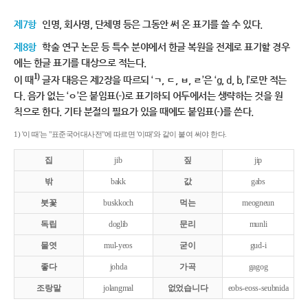
제7항
인명, 회사명, 단체명 등은 그동안 써 온 표기를 쓸 수 있다.
제8항
학술 연구 논문 등 특수 분야에서 한글 복원을 전제로 표기할 경우
에는 한글 표기를 대상으로 적는다.
1)
이 때
글자 대응은 제2장을 따르되 ‘ㄱ, ㄷ, ㅂ, ㄹ’은 ‘g, d, b, l’로만 적는
다. 음가 없는 ‘ㅇ’은 붙임표(-)로 표기하되 어두에서는 생략하는 것을 원
칙으로 한다. 기타 분절의 필요가 있을 때에도 붙임표(-)를 쓴다.
1) '이 때'는 "표준국어대사전"에 따르면 '이때'와 같이 붙여 써야 한다.
집
jib
짚
jip
밖
bakk
값
gabs
붓꽃
buskkoch
먹는
meogneun
독립
doglib
문리
munli
물엿
mul-yeos
굳이
gud-i
좋다
johda
가곡
gagog
조랑말
jolangmal
없었습니다
eobs-eoss-seubnida