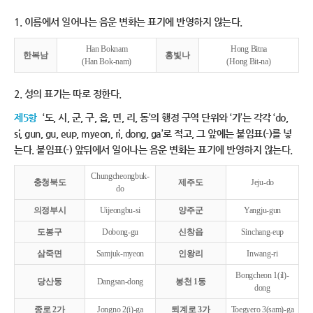
1. 이름에서 일어나는 음운 변화는 표기에 반영하지 않는다.
Han Boknam
Hong Bitna
한복남
홍빛나
(Han Bok-nam)
(Hong Bit-na)
2. 성의 표기는 따로 정한다.
제5항
‘도, 시, 군, 구, 읍, 면, 리, 동’의 행정 구역 단위와 ‘가’는 각각 ‘do,
si, gun, gu, eup, myeon, ri, dong, ga’로 적고, 그 앞에는 붙임표(-)를 넣
는다. 붙임표(-) 앞뒤에서 일어나는 음운 변화는 표기에 반영하지 않는다.
Chungcheongbuk-
충청북도
제주도
Jeju-do
do
의정부시
Uijeongbu-si
양주군
Yangju-gun
도봉구
Dobong-gu
신창읍
Sinchang-eup
삼죽면
Samjuk-myeon
인왕리
Inwang-ri
Bongcheon 1(il)-
당산동
Dangsan-dong
봉천 1동
dong
종로 2가
Jongno 2(i)-ga
퇴계로 3가
Toegyero 3(sam)-ga